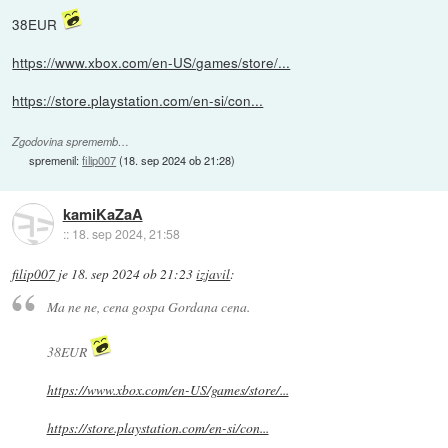
38EUR
https://www.xbox.com/en-US/games/store/...
https://store.playstation.com/en-si/con...
Zgodovina sprememb…
spremenil:
filip007
(
18. sep 2024 ob 21:28
)
kamiKaZaA
::
18. sep 2024, 21:58
filip007
je
18. sep 2024 ob 21:23
izjavil
:
Ma ne ne, cena gospa Gordana cena.
38EUR
https://www.xbox.com/en-US/games/store/...
https://store.playstation.com/en-si/con...