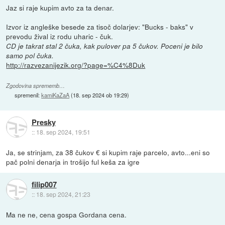
Jaz si raje kupim avto za ta denar.
Izvor iz angleške besede za tisoč dolarjev: "Bucks - baks" v
prevodu žival iz rodu uharic - čuk.
CD je takrat stal 2 čuka, kak pulover pa 5 čukov. Poceni je bilo
samo pol čuka.
http://razvezanijezik.org/?page=%C4%8Duk
Zgodovina sprememb…
spremenil:
kamiKaZaA
(
18. sep 2024 ob 19:29
)
Presky
::
18. sep 2024, 19:51
Ja, se strinjam, za 38 čukov € si kupim raje parcelo, avto...eni so
pač polni denarja in trošijo ful keša za igre
filip007
::
18. sep 2024, 21:23
Ma ne ne, cena gospa Gordana cena.