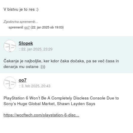
V bistvu je to res :)
Zgodovina sprememb…
spremenil:
oo7
(
22. jan 2025 ob 19:03
)
Slopek
::
22. jan 2025, 23:29
Čakanje je najboljše, ker kdor čaka dočaka, pa se več časa in
denarja mu ostane :)))
oo7
::
3. feb 2025, 20:43
PlayStation 6 Won’t Be A Completely Discless Console Due to
Sony’s Huge Global Market, Shawn Layden Says
https://wccftech.com/playstation-6-disc...