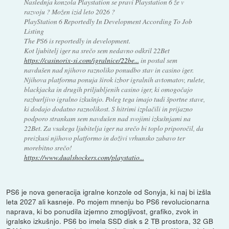
Naslednja konzola Playstation se pravi Playstation 6 že v
razvoju ? Možen izid leto 2026 ?
PlayStation 6 Reportedly In Development According To Job
Listing
The PS6 is reportedly in development.
Kot ljubitelj iger na srečo sem nedavno odkril 22Bet
https://casinorix-si.com/igralnice/22be...
in postal sem
navdušen nad njihovo raznoliko ponudbo stav in casino iger.
Njihova platforma ponuja širok izbor igralnih avtomatov, rulete,
blackjacka in drugih priljubljenih casino iger, ki omogočajo
razburljivo igralno izkušnjo. Poleg tega imajo tudi športne stave,
ki dodajo dodatno raznolikost. S hitrimi izplačili in prijazno
podporo strankam sem navdušen nad svojimi izkušnjami na
22Bet. Za vsakega ljubitelja iger na srečo bi toplo priporočil, da
preizkusi njihovo platformo in doživi vrhunsko zabavo ter
morebitno srečo!
https://www.dualshockers.com/playstatio...
PS6 je nova generacija igralne konzole od Sonyja, ki naj bi izšla
leta 2027 ali kasneje. Po mojem mnenju bo PS6 revolucionarna
naprava, ki bo ponudila izjemno zmogljivost, grafiko, zvok in
igralsko izkušnjo. PS6 bo imela SSD disk s 2 TB prostora, 32 GB