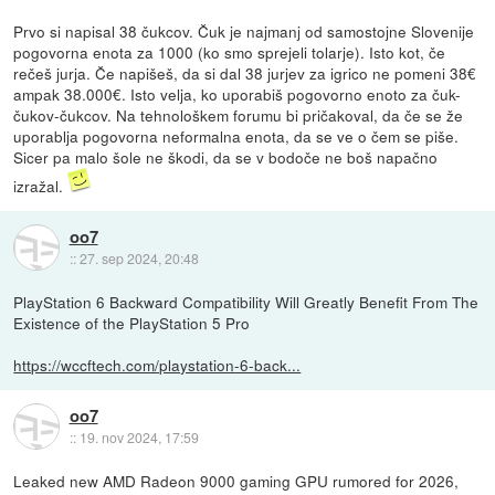
Prvo si napisal 38 čukcov. Čuk je najmanj od samostojne Slovenije
pogovorna enota za 1000 (ko smo sprejeli tolarje). Isto kot, če
rečeš jurja. Če napišeš, da si dal 38 jurjev za igrico ne pomeni 38€
ampak 38.000€. Isto velja, ko uporabiš pogovorno enoto za čuk-
čukov-čukcov. Na tehnološkem forumu bi pričakoval, da če se že
uporablja pogovorna neformalna enota, da se ve o čem se piše.
Sicer pa malo šole ne škodi, da se v bodoče ne boš napačno
izražal.
oo7
::
27. sep 2024, 20:48
PlayStation 6 Backward Compatibility Will Greatly Benefit From The
Existence of the PlayStation 5 Pro
https://wccftech.com/playstation-6-back...
oo7
::
19. nov 2024, 17:59
Leaked new AMD Radeon 9000 gaming GPU rumored for 2026,