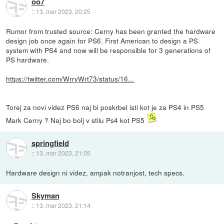
oo7
::
13. mar 2023, 20:25
Rumor from trusted source: Cerny has been granted the hardware
design job once again for PS6. First American to design a PS
system with PS4 and now will be responsible for 3 generations of
PS hardware.
https://twitter.com/WrryWrt73/status/16...
Torej za novi videz PS6 naj bi poskrbel isti kot je za PS4 in PS5
Mark Cerny ? Naj bo bolj v stilu Ps4 kot PS5
springfield
::
13. mar 2023, 21:05
Hardware design ni videz, ampak notranjost, tech specs.
Skyman
::
13. mar 2023, 21:14