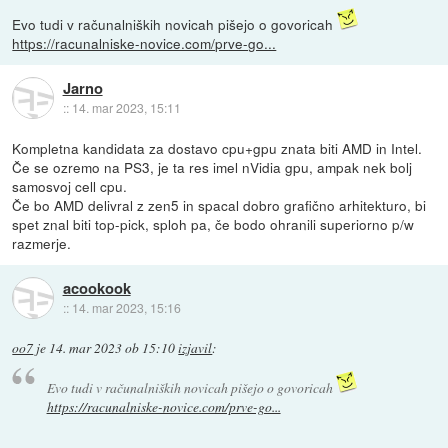
Evo tudi v računalniških novicah pišejo o govoricah
https://racunalniske-novice.com/prve-go...
Jarno
::
14. mar 2023, 15:11
Kompletna kandidata za dostavo cpu+gpu znata biti AMD in Intel.
Če se ozremo na PS3, je ta res imel nVidia gpu, ampak nek bolj
samosvoj cell cpu.
Če bo AMD delivral z zen5 in spacal dobro grafično arhitekturo, bi
spet znal biti top-pick, sploh pa, če bodo ohranili superiorno p/w
razmerje.
acookook
::
14. mar 2023, 15:16
oo7
je
14. mar 2023 ob 15:10
izjavil
:
Evo tudi v računalniških novicah pišejo o govoricah
https://racunalniske-novice.com/prve-go...