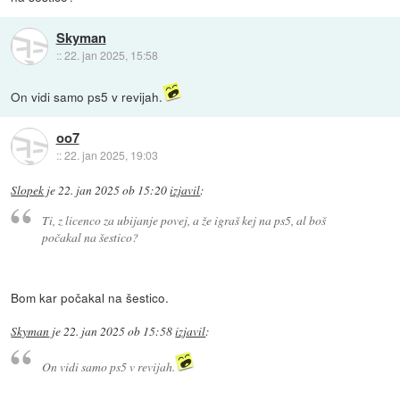
Skyman
::
22. jan 2025, 15:58
On vidi samo ps5 v revijah.
oo7
::
22. jan 2025, 19:03
Slopek
je
22. jan 2025 ob 15:20
izjavil
:
Ti, z licenco za ubijanje povej, a že igraš kej na ps5, al boš
počakal na šestico?
Bom kar počakal na šestico.
Skyman
je
22. jan 2025 ob 15:58
izjavil
:
On vidi samo ps5 v revijah.