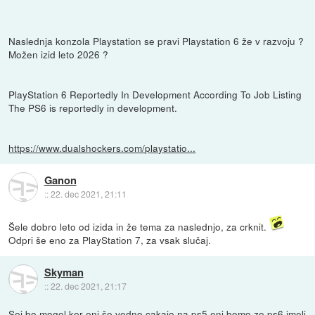
Naslednja konzola Playstation se pravi Playstation 6 že v razvoju ?
Možen izid leto 2026 ?
PlayStation 6 Reportedly In Development According To Job Listing
The PS6 is reportedly in development.
https://www.dualshockers.com/playstatio...
Ganon
::
22. dec 2021, 21:11
Šele dobro leto od izida in že tema za naslednjo, za crknit.
Odpri še eno za PlayStation 7, za vsak slučaj.
Skyman
::
22. dec 2021, 21:17
Sej bo mogel ker eni še vedno cakajo na ps5 eni bomo ze ps6 imeli