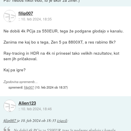
filip007
::
10. feb 2024, 18:35
Ne dobiš 4k PCja za 550EUR, tega že podgane glodajo v kanalu.
Zanima me kaj bo s tega, Zen 5 pa 8800XT, a res rabimo 8k?
Ray-tracing in HDR na 4k ni prinesel tako velikih rezultatov, kot
sem jih pričakoval.
Kaj pa igre?
Zgodovina sprememb…
spremenil:
filip007
(
10. feb 2024 ob 18:37
)
Alien123
::
10. feb 2024, 18:46
filip007
je
10. feb 2024 ob 18:35
izjavil
:
Ne dobiš 4k PCja za 550EUR, tega že podgane glodajo v kanalu.