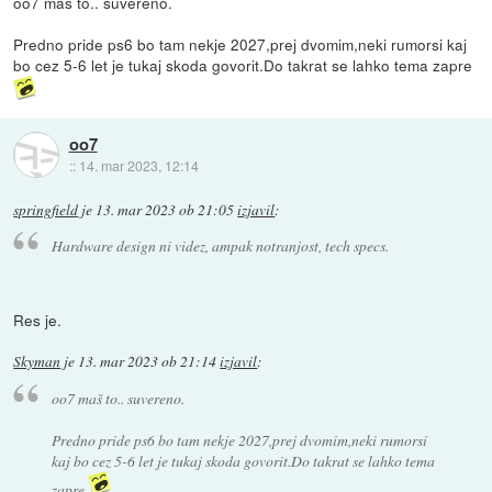
oo7 maš to.. suvereno.
Predno pride ps6 bo tam nekje 2027,prej dvomim,neki rumorsi kaj
bo cez 5-6 let je tukaj skoda govorit.Do takrat se lahko tema zapre
oo7
::
14. mar 2023, 12:14
springfield
je
13. mar 2023 ob 21:05
izjavil
:
Hardware design ni videz, ampak notranjost, tech specs.
Res je.
Skyman
je
13. mar 2023 ob 21:14
izjavil
:
oo7 maš to.. suvereno.
Predno pride ps6 bo tam nekje 2027,prej dvomim,neki rumorsi
kaj bo cez 5-6 let je tukaj skoda govorit.Do takrat se lahko tema
zapre