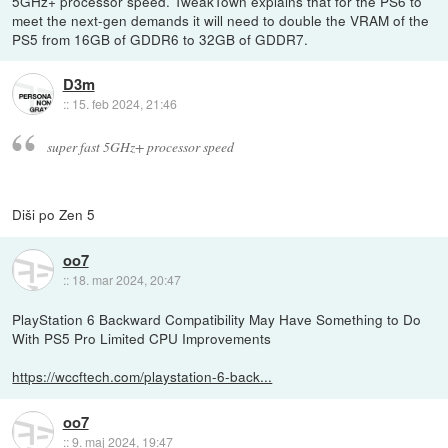
5GHz+ processor speed. TweakTown explains that for the PS6 to
meet the next-gen demands it will need to double the VRAM of the
PS5 from 16GB of GDDR6 to 32GB of GDDR7.
D3m
::
15. feb 2024, 21:46
super fast 5GHz+ processor speed
Diši po Zen 5
oo7
::
18. mar 2024, 20:47
PlayStation 6 Backward Compatibility May Have Something to Do
With PS5 Pro Limited CPU Improvements
https://wccftech.com/playstation-6-back...
oo7
::
9. maj 2024, 19:47