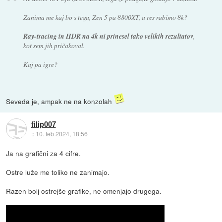
Zanima me kaj bo s tega, Zen 5 pa 8800XT, a res rabimo 8k?
Ray-tracing in HDR na 4k ni prinesel tako velikih rezultatov
,
kot sem jih pričakoval.
Kaj pa igre?
Seveda je, ampak ne na konzolah
filip007
::
10. feb 2024, 18:56
Ja na grafični za 4 cifre.
Ostre luže me toliko ne zanimajo.
Razen bolj ostrejše grafike, ne omenjajo drugega.