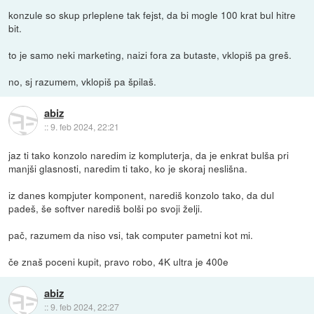
konzule so skup prleplene tak fejst, da bi mogle 100 krat bul hitre
bit.
to je samo neki marketing, naizi fora za butaste, vklopiš pa greš.
no, sj razumem, vklopiš pa špilaš.
abiz
::
9. feb 2024, 22:21
jaz ti tako konzolo naredim iz kompluterja, da je enkrat bulša pri
manjši glasnosti, naredim ti tako, ko je skoraj neslišna.
iz danes kompjuter komponent, narediš konzolo tako, da dul
padeš, še softver narediš bolši po svoji želji.
pač, razumem da niso vsi, tak computer pametni kot mi.
če znaš poceni kupit, pravo robo, 4K ultra je 400e
abiz
::
9. feb 2024, 22:27