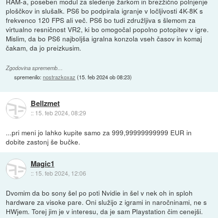
RAM-a, poseben modul za sledenje žarkom in brezžično polnjenje
ploščkov in slušalk. PS6 bo podpirala igranje v ločljivosti 4K-8K s
frekvenco 120 FPS ali več. PS6 bo tudi združljiva s šlemom za
virtualno resničnost VR2, ki bo omogočal popolno potopitev v igre.
Mislim, da bo PS6 najboljša igralna konzola vseh časov in komaj
čakam, da jo preizkusim.
Zgodovina sprememb…
spremenilo:
nostrazkoxaz
(
15. feb 2024 ob 08:23
)
Bellzmet
::
15. feb 2024, 08:29
...pri meni jo lahko kupite samo za 999,99999999999 EUR in
dobite zastonj še bučke.
Magic1
::
15. feb 2024, 12:06
Dvomim da bo sony šel po poti Nvidie in šel v nek oh in sploh
hardware za visoke pare. Oni služijo z igrami in naročninami, ne s
HWjem. Torej jim je v interesu, da je sam Playstation čim cenejši.