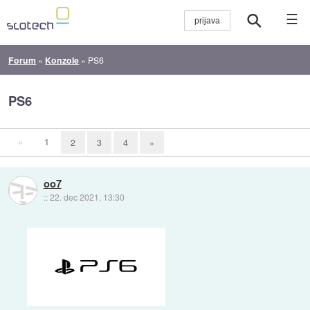
☰
Forum
»
Konzole
»
PS6
PS6
«
1
2
3
4
»
oo7
::
22. dec 2021, 13:30