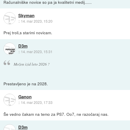
Računalniške novice so pa ja kvalitetni medij......
Skyman
::
14. mar 2023, 15:20
Prej troli,s starimi novicam.
D3m
::
14. mar 2023, 15:31
Možen izid leto 2026 ?
Prestavljeno je na 2028.
Ganon
::
14. mar 2023, 17:33
Še vedno čakam na temo za PS7. Oo7, ne razočaraj nas.
D3m