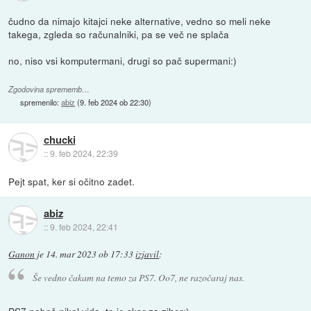
čudno da nimajo kitajci neke alternative, vedno so meli neke
takega, zgleda so računalniki, pa se več ne splača
no, niso vsi komputermani, drugi so pač supermani:)
Zgodovina sprememb…
spremenilo:
abiz
(
9. feb 2024 ob 22:30
)
chucki
::
9. feb 2024, 22:39
Pejt spat, ker si očitno zadet.
abiz
::
9. feb 2024, 22:41
Ganon
je
14. mar 2023 ob 17:33
izjavil
:
Še vedno čakam na temo za PS7. Oo7, ne razočaraj nas.
PS7 neboš nikol vido, to je skor za ziher:)