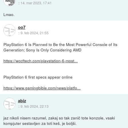
::
14. mar 2023, 17:41
Lmao.
oo7
::
9. feb 2024, 21:55
PlayStation 6 Is Planned to Be the Most Powerful Console of Its
Generation; Sony Is Only Considering AMD
https://wccftech.com/playstation-6-most...
PlayStation 6 first specs appear online
https://www.gamingbible.com/news/platfo...
abiz
::
9. feb 2024, 22:13
jaz nikoli nisem razumel, zakaj so tak zanič tote konzole, vsaki
kompjuter sestavljen za toti keš, je boljši.