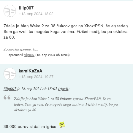
filip007
::
18. sep 2024, 18:02
Zdajle je Alan Wake 2 za 38 čukcov gor na Xbox/PSN, še en teden.
Sem ga vzel, če mogoče koga zanima. Fizični medij, bo pa oktobra
za 80.
Zgodovina sprememb…
spremenil:
filip007
(
18. sep 2024 ob 18:03
)
kamiKaZaA
::
18. sep 2024, 19:27
filip007
je
18. sep 2024 ob 18:02
izjavil
:
Zdajle je Alan Wake 2 za
38 čukco
v gor na Xbox/PSN, še en
teden. Sem ga vzel, če mogoče koga zanima. Fizični medij, bo pa
oktobra za 80.
38.000 eurov si dal za igrico.