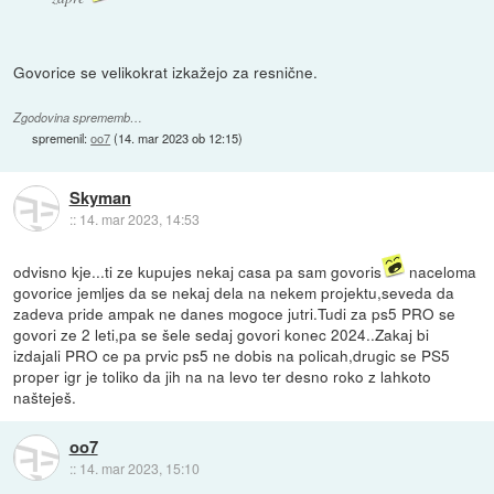
Govorice se velikokrat izkažejo za resnične.
Zgodovina sprememb…
spremenil:
oo7
(
14. mar 2023 ob 12:15
)
Skyman
::
14. mar 2023, 14:53
odvisno kje...ti ze kupujes nekaj casa pa sam govoris
naceloma
govorice jemljes da se nekaj dela na nekem projektu,seveda da
zadeva pride ampak ne danes mogoce jutri.Tudi za ps5 PRO se
govori ze 2 leti,pa se šele sedaj govori konec 2024..Zakaj bi
izdajali PRO ce pa prvic ps5 ne dobis na policah,drugic se PS5
proper igr je toliko da jih na na levo ter desno roko z lahkoto
našteješ.
oo7
::
14. mar 2023, 15:10