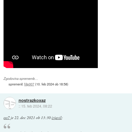
Zgodovina sprememb…
spremenil:
filip007
(
10. feb 2024 ob 18:58
)
nostrazkoxaz
::
15. feb 2024, 08:22
oo7
je
22. dec 2021 ob 13:30
izjavil
: