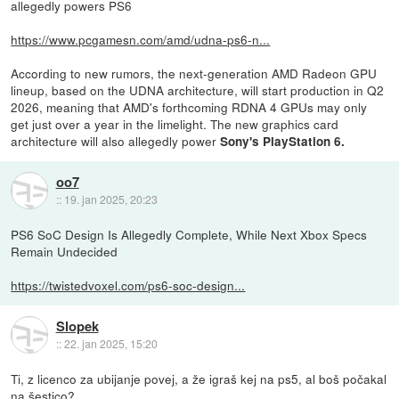
allegedly powers PS6
https://www.pcgamesn.com/amd/udna-ps6-n...
According to new rumors, the next-generation AMD Radeon GPU
lineup, based on the UDNA architecture, will start production in Q2
2026, meaning that AMD's forthcoming RDNA 4 GPUs may only
get just over a year in the limelight. The new graphics card
architecture will also allegedly power
Sony's PlayStation 6.
oo7
::
19. jan 2025, 20:23
PS6 SoC Design Is Allegedly Complete, While Next Xbox Specs
Remain Undecided
https://twistedvoxel.com/ps6-soc-design...
Slopek
::
22. jan 2025, 15:20
Ti, z licenco za ubijanje povej, a že igraš kej na ps5, al boš počakal
na šestico?