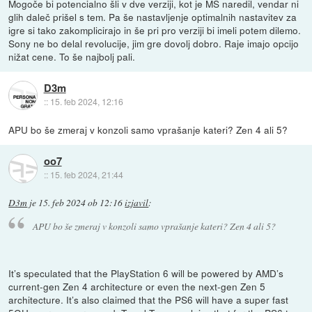
Mogoče bi potencialno šli v dve verziji, kot je MS naredil, vendar ni
glih daleč prišel s tem. Pa še nastavljenje optimalnih nastavitev za
igre si tako zakomplicirajo in še pri pro verziji bi imeli potem dilemo.
Sony ne bo delal revolucije, jim gre dovolj dobro. Raje imajo opcijo
nižat cene. To še najbolj pali.
D3m
::
15. feb 2024, 12:16
APU bo še zmeraj v konzoli samo vprašanje kateri? Zen 4 ali 5?
oo7
::
15. feb 2024, 21:44
D3m
je
15. feb 2024 ob 12:16
izjavil
:
APU bo še zmeraj v konzoli samo vprašanje kateri? Zen 4 ali 5?
It’s speculated that the PlayStation 6 will be powered by AMD’s
current-gen Zen 4 architecture or even the next-gen Zen 5
architecture. It’s also claimed that the PS6 will have a super fast