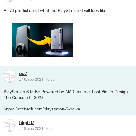
An AI prediction of what the PlayStation 6 will look like
oo7
::
16. sep 2024, 19:56
PlayStation 6 to Be Powered by AMD, as Intel Lost Bid To Design
The Console In 2022
https://wccftech.com/playstation-6-powe...
filip007
::
18. sep 2024, 16:55