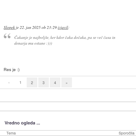
Slopek
je
22. jan 2025 ob 23:29
izjavil
:
Čakanje je najboljše, ker kdor čaka dočaka, pa se več časa in
denarja mu ostane :)))
Res je :)
«
1
2
3
4
»
Vredno ogleda ...
Tema
Sporočila