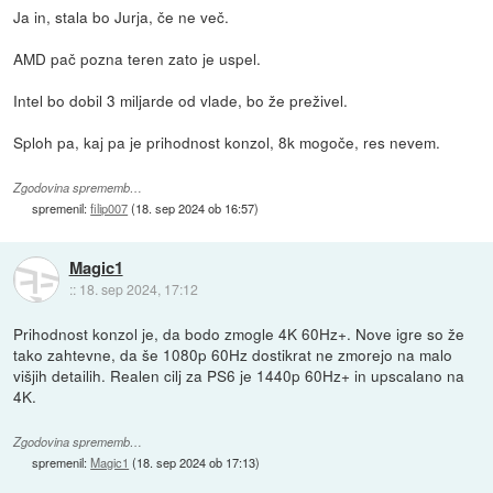
Ja in, stala bo Jurja, če ne več.
AMD pač pozna teren zato je uspel.
Intel bo dobil 3 miljarde od vlade, bo že preživel.
Sploh pa, kaj pa je prihodnost konzol, 8k mogoče, res nevem.
Zgodovina sprememb…
spremenil:
filip007
(
18. sep 2024 ob 16:57
)
Magic1
::
18. sep 2024, 17:12
Prihodnost konzol je, da bodo zmogle 4K 60Hz+. Nove igre so že
tako zahtevne, da še 1080p 60Hz dostikrat ne zmorejo na malo
višjih detailih. Realen cilj za PS6 je 1440p 60Hz+ in upscalano na
4K.
Zgodovina sprememb…
spremenil:
Magic1
(
18. sep 2024 ob 17:13
)