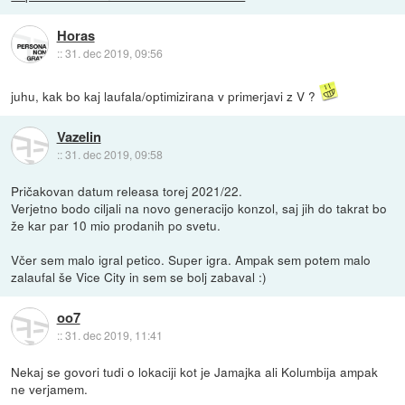
Horas
::
31. dec 2019, 09:56
juhu, kak bo kaj laufala/optimizirana v primerjavi z V ?
Vazelin
::
31. dec 2019, 09:58
Pričakovan datum releasa torej 2021/22.
Verjetno bodo ciljali na novo generacijo konzol, saj jih do takrat bo
že kar par 10 mio prodanih po svetu.
Včer sem malo igral petico. Super igra. Ampak sem potem malo
zalaufal še Vice City in sem se bolj zabaval :)
oo7
::
31. dec 2019, 11:41
Nekaj se govori tudi o lokaciji kot je Jamajka ali Kolumbija ampak
ne verjamem.