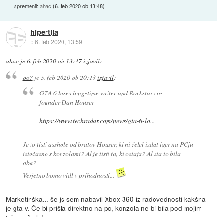
spremenil:
ahac
(
6. feb 2020 ob 13:48
)
hipertija
::
6. feb 2020, 13:59
ahac
je
6. feb 2020 ob 13:47
izjavil
:
oo7
je
5. feb 2020 ob 20:13
izjavil
:
GTA 6 loses long-time writer and Rockstar co-
founder Dan Houser
https://www.techradar.com/news/gta-6-lo
...
Je to tisti asshole od bratov Houser, ki ni želel izdat iger na PCju
istočasno s konzolami? Al je tisti ta, ki ostaja? Al sta to bila
oba?
Verjetno bomo vidl v prihodnosti...
Marketinška... še js sem nabavil Xbox 360 iz radovednosti kakšna
je gta v. Če bi prišla direktno na pc, konzola ne bi bila pod mojim