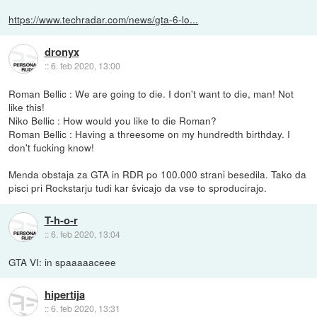
https://www.techradar.com/news/gta-6-lo...
dronyx
::
6. feb 2020, 13:00
Roman Bellic : We are going to die. I don't want to die, man! Not
like this!
Niko Bellic : How would you like to die Roman?
Roman Bellic : Having a threesome on my hundredth birthday. I
don't fucking know!
Menda obstaja za GTA in RDR po 100.000 strani besedila. Tako da
pisci pri Rockstarju tudi kar švicajo da vse to sproducirajo.
T-h-o-r
::
6. feb 2020, 13:04
GTA VI: in spaaaaaceee
hipertija
::
6. feb 2020, 13:31