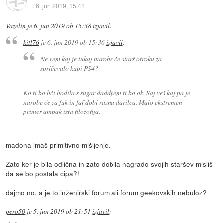
::
6. jun 2019, 15:41
Vazelin
je
6. jun 2019 ob 15:38
izjavil
:
kitl76
je
6. jun 2019 ob 15:36
izjavil
:
Ne vem kaj je tukaj narobe če starš otroku za
spričevalo kupi PS4?
Ko ti bo hči hodila s sugar daddyem ti bo ok. Saj veš kaj pa je
narobe če za fuk in faf dobi razna darilca. Malo ekstremen
primer ampak ista filozofija.
madona imaš primitivno mišljenje.
Zato ker je bila odlična in zato dobila nagrado svojih staršev misliš
da se bo postala cipa?!
dajmo no, a je to inženirski forum ali forum geekovskih nebuloz?
pero50
je
5. jun 2019 ob 21:51
izjavil
: