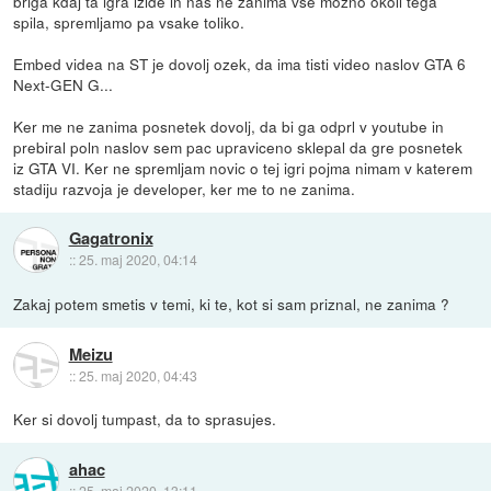
briga kdaj ta igra izide in nas ne zanima vse mozno okoli tega
spila, spremljamo pa vsake toliko.
Embed videa na ST je dovolj ozek, da ima tisti video naslov GTA 6
Next-GEN G...
Ker me ne zanima posnetek dovolj, da bi ga odprl v youtube in
prebiral poln naslov sem pac upraviceno sklepal da gre posnetek
iz GTA VI. Ker ne spremljam novic o tej igri pojma nimam v katerem
stadiju razvoja je developer, ker me to ne zanima.
Gagatronix
::
25. maj 2020, 04:14
Zakaj potem smetis v temi, ki te, kot si sam priznal, ne zanima ?
Meizu
::
25. maj 2020, 04:43
Ker si dovolj tumpast, da to sprasujes.
ahac
::
25. maj 2020, 13:11