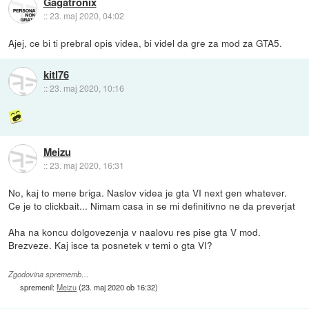
Gagatronix
::
23. maj 2020, 04:02
Ajej, ce bi ti prebral opis videa, bi videl da gre za mod za GTA5.
kitl76
::
23. maj 2020, 10:16
Meizu
::
23. maj 2020, 16:31
No, kaj to mene briga. Naslov videa je gta VI next gen whatever.
Ce je to clickbait... Nimam casa in se mi definitivno ne da preverjat
Aha na koncu dolgovezenja v naalovu res pise gta V mod.
Brezveze. Kaj isce ta posnetek v temi o gta VI?
Zgodovina sprememb…
spremenil:
Meizu
(
23. maj 2020 ob 16:32
)