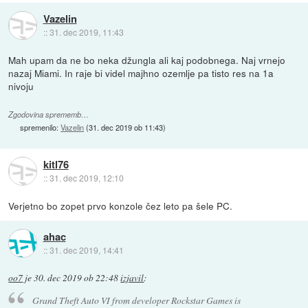
Vazelin
::
31. dec 2019, 11:43
Mah upam da ne bo neka džungla ali kaj podobnega. Naj vrnejo
nazaj Miami. In raje bi videl majhno ozemlje pa tisto res na 1a
nivoju
Zgodovina sprememb…
spremenilo:
Vazelin
(
31. dec 2019 ob 11:43
)
kitl76
::
31. dec 2019, 12:10
Verjetno bo zopet prvo konzole čez leto pa šele PC.
ahac
::
31. dec 2019, 14:41
oo7
je
30. dec 2019 ob 22:48
izjavil
:
Grand Theft Auto VI from developer Rockstar Games is