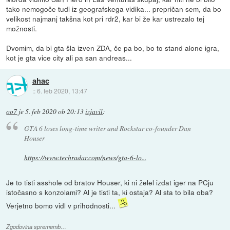
tako nemogoče tudi iz geografskega vidika... prepričan sem, da bo
velikost najmanj takšna kot pri rdr2, kar bi že kar ustrezalo tej
možnosti.
Dvomim, da bi gta šla izven ZDA, če pa bo, bo to stand alone igra,
kot je gta vice city ali pa san andreas...
ahac
::
6. feb 2020, 13:47
oo7
je
5. feb 2020 ob 20:13
izjavil
:
GTA 6 loses long-time writer and Rockstar co-founder Dan
Houser
https://www.techradar.com/news/gta-6-lo...
Je to tisti asshole od bratov Houser, ki ni želel izdat iger na PCju
istočasno s konzolami? Al je tisti ta, ki ostaja? Al sta to bila oba?
Verjetno bomo vidl v prihodnosti...
Zgodovina sprememb…