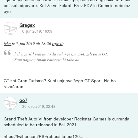
poiskal odgovore. Kot že velikokrat. Brez FDV in Commie nebuloz.
bye
Gregex
::
6. jun 2019, 19:09
icko
je
5. jun 2019 ob 18:26
izjavil
:
hehe, mislil sem na to da sedaj že ima ps4, želi pa si GT.
Sam pojma nimam katerega bi tako da...
GT kot Gran Turismo? Kupi najnovejšega GT Sport. Ne bo
razočaran.
oo7
::
30. dec 2019, 22:48
Grand Theft Auto VI from developer Rockstar Games is currently
scheduled to be released in Fall 2021
https://twitter.com/PSErebus/status/120...