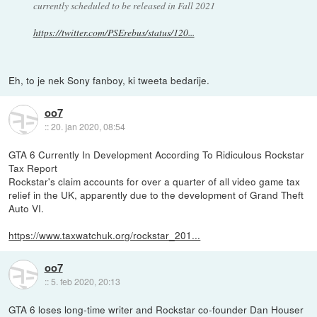
currently scheduled to be released in Fall 2021
https://twitter.com/PSErebus/status/120...
Eh, to je nek Sony fanboy, ki tweeta bedarije.
oo7
::
20. jan 2020, 08:54
GTA 6 Currently In Development According To Ridiculous Rockstar
Tax Report
Rockstar's claim accounts for over a quarter of all video game tax
relief in the UK, apparently due to the development of Grand Theft
Auto VI.
https://www.taxwatchuk.org/rockstar_201...
oo7
::
5. feb 2020, 20:13
GTA 6 loses long-time writer and Rockstar co-founder Dan Houser