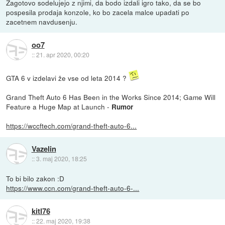
Zagotovo sodelujejo z njimi, da bodo izdali igro tako, da se bo
pospesila prodaja konzole, ko bo zacela malce upadati po
zacetnem navdusenju.
oo7
::
21. apr 2020, 00:20
GTA 6 v izdelavi že vse od leta 2014 ?
Grand Theft Auto 6 Has Been in the Works Since 2014; Game Will
Feature a Huge Map at Launch -
Rumor
https://wccftech.com/grand-theft-auto-6...
Vazelin
::
3. maj 2020, 18:25
To bi bilo zakon :D
https://www.ccn.com/grand-theft-auto-6-...
kitl76
::
22. maj 2020, 19:38