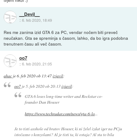
tvjem nikol :)
__Devil__
::
6. feb 2020, 18:49
Res me zanima izid GTA 6 za PC, vendar nočem biti preveč
neučakan. Gta se spreminja s časom, lahko, da bo igra podobna
trenutnem času ali več časom.
oo7
::
6. feb 2020, 21:05
ahac
je
6. feb 2020 ob 13:47
izjavil
:
oo7
je
5. feb 2020 ob 20:13
izjavil
:
GTA 6 loses long-time writer and Rockstar co-
founder Dan Houser
https://www.techradar.com/news/gta-6-lo
...
Je to tisti asshole od bratov Houser, ki ni želel izdat iger na PCju
istočasno s konzolami? Al je tisti ta, ki ostaja? Al sta to bila