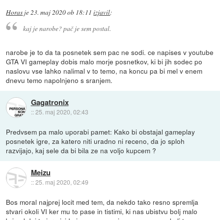
Horas
je
23. maj 2020 ob 18:11
izjavil
:
kaj je narobe? pač je sem postal.
narobe je to da ta posnetek sem pac ne sodi. ce napises v youtube
GTA VI gameplay dobis malo morje posnetkov, ki bi jih sodec po
naslovu vse lahko nalimal v to temo, na koncu pa bi mel v enem
dnevu temo napolnjeno s sranjem.
Gagatronix
::
25. maj 2020, 02:43
Predvsem pa malo uporabi pamet: Kako bi obstajal gameplay
posnetek igre, za katero niti uradno ni receno, da jo sploh
razvijajo, kaj sele da bi bila ze na voljo kupcem ?
Meizu
::
25. maj 2020, 02:49
Bos moral najprej locit med tem, da nekdo tako resno spremlja
stvari okoli VI ker mu to pase in tistimi, ki nas ubistvu bolj malo