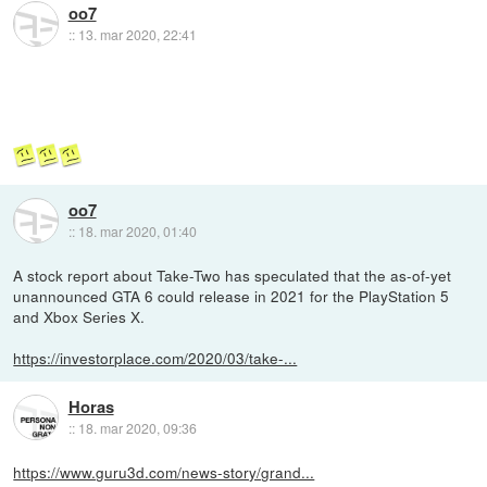
oo7
::
13. mar 2020, 22:41
oo7
::
18. mar 2020, 01:40
A stock report about Take-Two has speculated that the as-of-yet
unannounced GTA 6 could release in 2021 for the PlayStation 5
and Xbox Series X.
https://investorplace.com/2020/03/take-...
Horas
::
18. mar 2020, 09:36
https://www.guru3d.com/news-story/grand...