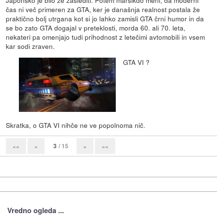
Japonsko je bilo že zaslediti. Potem marsikdo meni, da moderni
čas ni več primeren za GTA, ker je današnja realnost postala že
praktično bolj utrgana kot si jo lahko zamisli GTA črni humor in da
se bo zato GTA dogajal v preteklosti, morda 60. ali 70. leta,
nekateri pa omenjajo tudi prihodnost z letečimi avtomobili in vsem
kar sodi zraven.
GTA VI ?
Skratka, o GTA VI nihče ne ve popolnoma nič.
3
/ 15
««
«
»
»»
Vredno ogleda ...