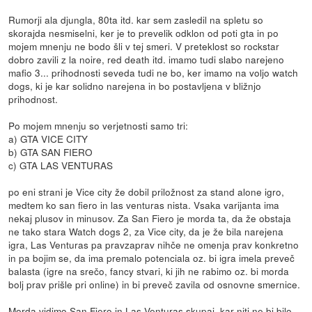
Rumorji ala djungla, 80ta itd. kar sem zasledil na spletu so
skorajda nesmiselni, ker je to prevelik odklon od poti gta in po
mojem mnenju ne bodo šli v tej smeri. V preteklost so rockstar
dobro zavili z la noire, red death itd. imamo tudi slabo narejeno
mafio 3... prihodnosti seveda tudi ne bo, ker imamo na voljo watch
dogs, ki je kar solidno narejena in bo postavljena v bližnjo
prihodnost.
Po mojem mnenju so verjetnosti samo tri:
a) GTA VICE CITY
b) GTA SAN FIERO
c) GTA LAS VENTURAS
po eni strani je Vice city že dobil priložnost za stand alone igro,
medtem ko san fiero in las venturas nista. Vsaka varijanta ima
nekaj plusov in minusov. Za San Fiero je morda ta, da že obstaja
ne tako stara Watch dogs 2, za Vice city, da je že bila narejena
igra, Las Venturas pa pravzaprav nihče ne omenja prav konkretno
in pa bojim se, da ima premalo potenciala oz. bi igra imela preveč
balasta (igre na srečo, fancy stvari, ki jih ne rabimo oz. bi morda
bolj prav prišle pri online) in bi preveč zavila od osnovne smernice.
Morda vidimo San Fiero in Las Venturas skupaj, kar niti ne bi bilo