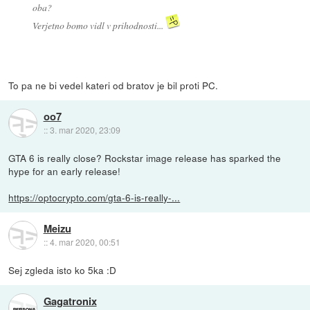
oba?
Verjetno bomo vidl v prihodnosti...
To pa ne bi vedel kateri od bratov je bil proti PC.
oo7
::
3. mar 2020, 23:09
GTA 6 is really close? Rockstar image release has sparked the
hype for an early release!
https://optocrypto.com/gta-6-is-really-...
Meizu
::
4. mar 2020, 00:51
Sej zgleda isto ko 5ka :D
Gagatronix