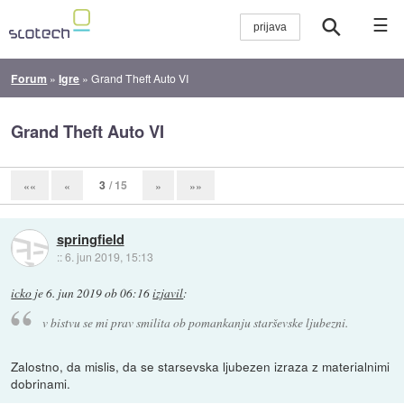
☰
Forum
»
Igre
»
Grand Theft Auto VI
Grand Theft Auto VI
3
/ 15
««
«
»
»»
springfield
::
6. jun 2019, 15:13
icko
je
6. jun 2019 ob 06:16
izjavil
:
v bistvu se mi prav smilita ob pomankanju starševske ljubezni.
Zalostno, da mislis, da se starsevska ljubezen izraza z materialnimi
dobrinami.