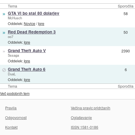
Tema
Sporočila
»
GTA VI bo stal 80 dolarjev
58
McHusch
Oddelek:
Novice
/
Igre
»
Red Dead Redemption 3
50
oo7
Oddelek:
Igre
»
Grand Theft Auto V
2390
Sssaga
Oddelek:
Igre
⊘
Grand Theft Auto 6
6
DuaL
Oddelek:
Igre
Tema
Sporočila
Več podobnih tem
Pravila
Večina pravic pridržanih
Odgovornost
Oglaševanje
Kontakt
ISSN 1581-0186