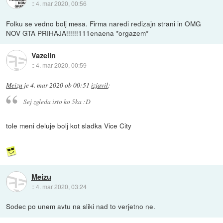
::
4. mar 2020, 00:56
Folku se vedno bolj mesa. Firma naredi redizajn strani in OMG
NOV GTA PRIHAJA!!!!!!111enaena *orgazem*
Vazelin
::
4. mar 2020, 00:59
Meizu
je
4. mar 2020 ob 00:51
izjavil
:
Sej zgleda isto ko 5ka :D
tole meni deluje bolj kot sladka Vice City
Meizu
::
4. mar 2020, 03:24
Sodec po unem avtu na sliki nad to verjetno ne.