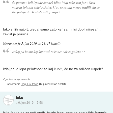
da potem v šoli izpade kot nek idiot. Vsaj tako sem jaz v času
mojega šolanja videl sošolce, ki so se zadnji mesec trudili, da so
jim potem starši plačevali za uspeh...
tako si jih najbrž gledal samo zato ker sam nisi dobil ničesar...
zavist je prasica.
Netrunner
je
5. jun 2019 ob 21:47
izjavil
:
Zakaj pa bi mu kaj kupoval za konec šolskega leta ??
kdaj pa je lepa priložnost za kaj kupiti, če ne za odličen uspeh?
Zgodovina sprememb…
spremenil:
RegulusDraco
(
6. jun 2019 ob 15:43
)
icko
::
6. jun 2019, 15:58
lejte fantje ne se več trudit. Hvala lepa, bom na angleških forumih