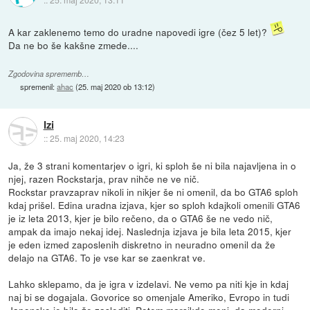
A kar zaklenemo temo do uradne napovedi igre (čez 5 let)?
Da ne bo še kakšne zmede....
Zgodovina sprememb…
spremenil:
ahac
(
25. maj 2020 ob 13:12
)
Izi
::
25. maj 2020, 14:23
Ja, že 3 strani komentarjev o igri, ki sploh še ni bila najavljena in o
njej, razen Rockstarja, prav nihče ne ve nič.
Rockstar pravzaprav nikoli in nikjer še ni omenil, da bo GTA6 sploh
kdaj prišel. Edina uradna izjava, kjer so sploh kdajkoli omenili GTA6
je iz leta 2013, kjer je bilo rečeno, da o GTA6 še ne vedo nič,
ampak da imajo nekaj idej. Naslednja izjava je bila leta 2015, kjer
je eden izmed zaposlenih diskretno in neuradno omenil da že
delajo na GTA6. To je vse kar se zaenkrat ve.
Lahko sklepamo, da je igra v izdelavi. Ne vemo pa niti kje in kdaj
naj bi se dogajala. Govorice so omenjale Ameriko, Evropo in tudi