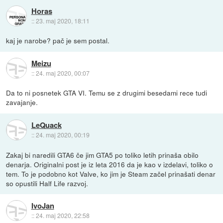
Horas
::
23. maj 2020, 18:11
kaj je narobe? pač je sem postal.
Meizu
::
24. maj 2020, 00:07
Da to ni posnetek GTA VI. Temu se z drugimi besedami rece tudi
zavajanje.
LeQuack
::
24. maj 2020, 00:19
Zakaj bi naredili GTA6 če jim GTA5 po toliko letih prinaša obilo
denarja. Originalni post je iz leta 2016 da je kao v izdelavi, toliko o
tem. To je podobno kot Valve, ko jim je Steam začel prinašati denar
so opustili Half Life razvoj.
IvoJan
::
24. maj 2020, 22:58