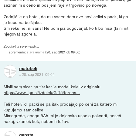
seznanim s ceno in pošljem raje v trgovino po novega.
Zadnjič je en hotel, da mu vseen dam dve novi celici v pack, ki ga
je kupu na bolšjaku.
Sm reku ne, ni šans! Ne bom jaz odgovarjal, ko ti bo hiša (ki ni niti
njegova) zgorela.
Zgodovina sprememb…
spremenilo:
stara mama
(
20. sep 2021 ob 09:00
)
matobeli
::
20. sep 2021, 09:04
Mislil sem sicer na tist kar je model želel v originalu
https://www.lipo.si/izdelek/G-T5/terens...
Teli hofer/lidl packi se pa itak prodajajo po ceni za katero mi
kupujemo sam celice.
Mimogrede, enega 5Ah mi je dejansko uspelo pokvarit, neseš
nazaj, vzameš keš, nobenih težav.
gansta