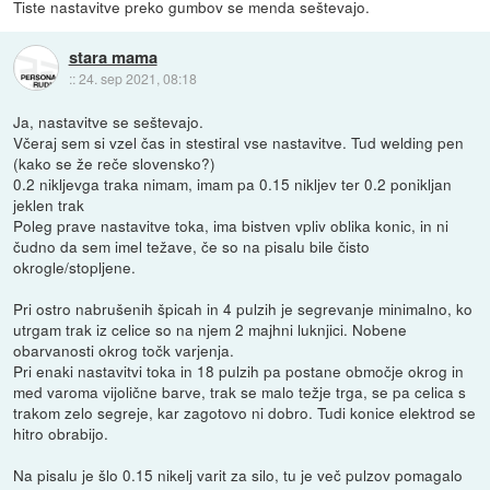
Tiste nastavitve preko gumbov se menda seštevajo.
stara mama
::
24. sep 2021, 08:18
Ja, nastavitve se seštevajo.
Včeraj sem si vzel čas in stestiral vse nastavitve. Tud welding pen
(kako se že reče slovensko?)
0.2 nikljevga traka nimam, imam pa 0.15 nikljev ter 0.2 ponikljan
jeklen trak
Poleg prave nastavitve toka, ima bistven vpliv oblika konic, in ni
čudno da sem imel težave, če so na pisalu bile čisto
okrogle/stopljene.
Pri ostro nabrušenih špicah in 4 pulzih je segrevanje minimalno, ko
utrgam trak iz celice so na njem 2 majhni luknjici. Nobene
obarvanosti okrog točk varjenja.
Pri enaki nastavitvi toka in 18 pulzih pa postane območje okrog in
med varoma vijolične barve, trak se malo težje trga, se pa celica s
trakom zelo segreje, kar zagotovo ni dobro. Tudi konice elektrod se
hitro obrabijo.
Na pisalu je šlo 0.15 nikelj varit za silo, tu je več pulzov pomagalo