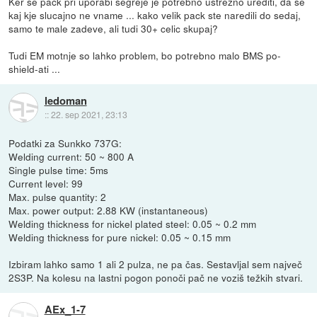
Ker se pack pri uporabi segreje je potrebno ustrezno urediti, da se
kaj kje slucajno ne vname ... kako velik pack ste naredili do sedaj,
samo te male zadeve, ali tudi 30+ celic skupaj?
Tudi EM motnje so lahko problem, bo potrebno malo BMS po-
shield-ati ...
ledoman
::
22. sep 2021, 23:13
Podatki za Sunkko 737G:
Welding current: 50 ~ 800 A
Single pulse time: 5ms
Current level: 99
Max. pulse quantity: 2
Max. power output: 2.88 KW (instantaneous)
Welding thickness for nickel plated steel: 0.05 ~ 0.2 mm
Welding thickness for pure nickel: 0.05 ~ 0.15 mm
Izbiram lahko samo 1 ali 2 pulza, ne pa čas. Sestavljal sem največ
2S3P. Na kolesu na lastni pogon ponoči pač ne voziš težkih stvari.
AEx_1-7