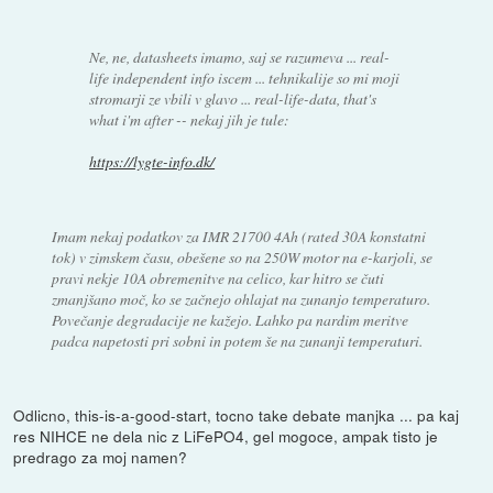
Ne, ne, datasheets imamo, saj se razumeva ... real-
life independent info iscem ... tehnikalije so mi moji
stromarji ze vbili v glavo ... real-life-data, that's
what i'm after -- nekaj jih je tule:
https://lygte-info.dk/
Imam nekaj podatkov za IMR 21700 4Ah (rated 30A konstatni
tok) v zimskem času, obešene so na 250W motor na e-karjoli, se
pravi nekje 10A obremenitve na celico, kar hitro se čuti
zmanjšano moč, ko se začnejo ohlajat na zunanjo temperaturo.
Povečanje degradacije ne kažejo. Lahko pa nardim meritve
padca napetosti pri sobni in potem še na zunanji temperaturi.
Odlicno, this-is-a-good-start, tocno take debate manjka ... pa kaj
res NIHCE ne dela nic z LiFePO4, gel mogoce, ampak tisto je
predrago za moj namen?