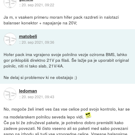
::
20. sep 2021, 09:22
Ja m, v vsakem primeru moram hifer pack razdreti in nalotazi
balanser konektor + napajanje na 20V;
matobeli
::
20. sep 2021, 09:36
Hofer pack ima vgrajeno svoje polnilno vezje oziroma BMS, lahko
gor priklopšiš direktno 21V pa filaš. Še lažje pa je uporabit original
polnilc, niti ni tako slab, 21V/4A.
Ne delaj si problemov ki ne obstajajo ;)
ledoman
::
20. sep 2021, 09:43
No, mogoče želi imeti ves čas vse celice pod svojo kontrolo, kar se
na modelarskem polnilcu seveda lepo vidi.
Če pa bi že združeval pakete, je potrebno dobro premisliti kako
zadeve povezati. Ni čisto vseeno ali so paketi med sabo povezani
samo na izhodu ali tudi vse vzporedne celice. Vmesne balansirne