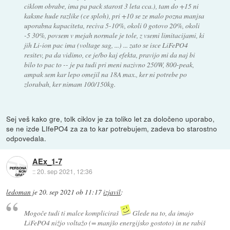
ciklom obrabe, ima pa pack starost 3 leta cca.), tam do +15 ni
kaksne hude razlike (ce sploh), pri +10 se ze malo pozna manjsa
uporabna kapaciteta, reciva 5-10%, okoli 0 gotovo 20%, okoli
-5 30%, povsem v mejah normale je tole, z vsemi limitacijami, ki
jih Li-ion pac ima (voltage sag, ...) ... zato se isce LiFePO4
resitev, pa da vidimo, ce je/bo kaj efekta, pravijo mi da naj bi
bilo to pac to -- je pa tudi pri meni nazivno 250W, 800-peak,
ampak sem kar lepo omejil na 18A max., ker ni potrebe po
zlorabah, ker nimam 100/150kg.
Sej veš kako gre, tolk ciklov je za toliko let za določeno uporabo,
se ne izde LIfePO4 za za to kar potrebujem, zadeva bo starostno
odpovedala.
AEx_1-7
::
20. sep 2021, 12:36
ledoman
je
20. sep 2021 ob 11:17
izjavil
:
Mogoče tudi ti malce kompliciraš
Glede na to, da imajo
LiFePO4 nižjo voltažo (= manjšo energijsko gostoto) in ne rabiš