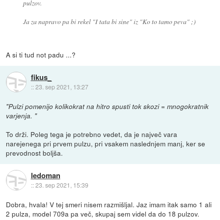
pulzov.
Ja za napravo pa bi rekel "I tata bi sine" iz "Ko to tamo peva" ;)
A si ti tud not padu ...?
fikus_
::
23. sep 2021, 13:27
"Pulzi pomenijo kolikokrat na hitro spusti tok skozi = mnogokratnik
varjenja. "
To drži. Poleg tega je potrebno vedet, da je največ vara
narejenega pri prvem pulzu, pri vsakem naslednjem manj, ker se
prevodnost boljša.
ledoman
::
23. sep 2021, 15:39
Dobra, hvala! V tej smeri nisem razmišljal. Jaz imam itak samo 1 ali
2 pulza, model 709a pa več, skupaj sem videl da do 18 pulzov.