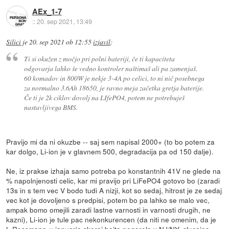
AEx_1-7
::
20. sep 2021, 13:49
Silici
je
20. sep 2021 ob 12:55
izjavil
:
Ti si okužen z močjo pri polni bateriji, če ti kapaciteta
odgovarja lahko še vedno kontroler naštimaš ali pa zamenjaš.
60 komadov in 800W je nekje 3-4A po celici, to ni nič posebnega
za normalno 3.6Ah 18650, je ravno meja začetka gretja baterije.
Če ti je 2k ciklov dovolj na LIfePO4, potem ne potrebuješ
nastavljivega BMS.
Pravijo mi da ni okuzbe -- saj sem napisal 2000+ (to bo potem za
kar dolgo, Li-ion je v glavnem 500, degradacija pa od 150 dalje).
Ne, iz prakse izhaja samo potreba po konstantnih 41V ne glede na
% napolnjenosti celic, kar mi pravijo pri LiFePO4 gotovo bo (zaradi
13s in s tem vec V bodo tudi A nizji, kot so sedaj, hitrost je ze sedaj
vec kot je dovoljeno s predpisi, potem bo pa lahko se malo vec,
ampak bomo omejili zaradi lastne varnosti in varnosti drugih, ne
kazni), Li-ion je tule pac nekonkurencen (da niti ne omenim, da je