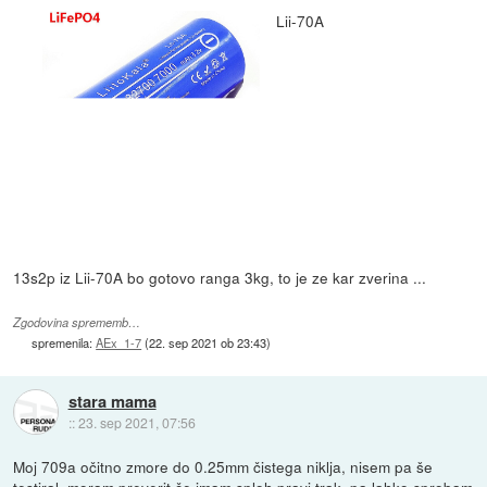
Lii-70A
13s2p iz Lii-70A bo gotovo ranga 3kg, to je ze kar zverina ...
Zgodovina sprememb…
spremenila:
AEx_1-7
(
22. sep 2021 ob 23:43
)
stara mama
::
23. sep 2021, 07:56
Moj 709a očitno zmore do 0.25mm čistega niklja, nisem pa še
testiral, moram preverit če imam sploh pravi trak, pa lahko sprobam