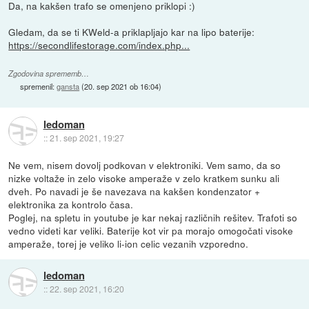
Da, na kakšen trafo se omenjeno priklopi :)
Gledam, da se ti KWeld-a priklapljajo kar na lipo baterije:
https://secondlifestorage.com/index.php...
Zgodovina sprememb…
spremenil:
gansta
(
20. sep 2021 ob 16:04
)
ledoman
::
21. sep 2021, 19:27
Ne vem, nisem dovolj podkovan v elektroniki. Vem samo, da so
nizke voltaže in zelo visoke amperaže v zelo kratkem sunku ali
dveh. Po navadi je še navezava na kakšen kondenzator +
elektronika za kontrolo časa.
Poglej, na spletu in youtube je kar nekaj različnih rešitev. Trafoti so
vedno videti kar veliki. Baterije kot vir pa morajo omogočati visoke
amperaže, torej je veliko li-ion celic vezanih vzporedno.
ledoman
::
22. sep 2021, 16:20