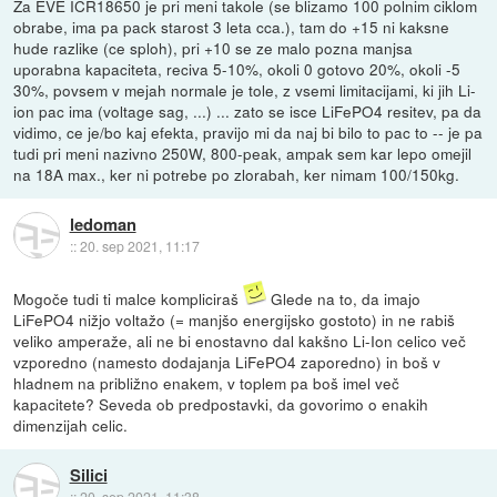
Za EVE ICR18650 je pri meni takole (se blizamo 100 polnim ciklom
obrabe, ima pa pack starost 3 leta cca.), tam do +15 ni kaksne
hude razlike (ce sploh), pri +10 se ze malo pozna manjsa
uporabna kapaciteta, reciva 5-10%, okoli 0 gotovo 20%, okoli -5
30%, povsem v mejah normale je tole, z vsemi limitacijami, ki jih Li-
ion pac ima (voltage sag, ...) ... zato se isce LiFePO4 resitev, pa da
vidimo, ce je/bo kaj efekta, pravijo mi da naj bi bilo to pac to -- je pa
tudi pri meni nazivno 250W, 800-peak, ampak sem kar lepo omejil
na 18A max., ker ni potrebe po zlorabah, ker nimam 100/150kg.
ledoman
::
20. sep 2021, 11:17
Mogoče tudi ti malce kompliciraš
Glede na to, da imajo
LiFePO4 nižjo voltažo (= manjšo energijsko gostoto) in ne rabiš
veliko amperaže, ali ne bi enostavno dal kakšno Li-Ion celico več
vzporedno (namesto dodajanja LiFePO4 zaporedno) in boš v
hladnem na približno enakem, v toplem pa boš imel več
kapacitete? Seveda ob predpostavki, da govorimo o enakih
dimenzijah celic.
Silici
::
20. sep 2021, 11:38