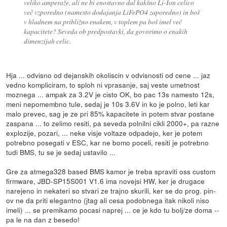
veliko amperaže, ali ne bi enostavno dal kakšno Li-Ion celico
več vzporedno (namesto dodajanja LiFePO4 zaporedno) in boš
v hladnem na približno enakem, v toplem pa boš imel več
kapacitete? Seveda ob predpostavki, da govorimo o enakih
dimenzijah celic.
Hja ... odvisno od dejanskih okoliscin v odvisnosti od cene ... jaz
vedno kompliciram, to sploh ni vprasanje, saj veste umetnost
moznega ... ampak za 3.2V je cisto OK, bo pac 13s namesto 12s,
meni nepomembno tule, sedaj je 10s 3.6V in ko je polno, leti kar
malo prevec, sag je ze pri 85% kapacitete in potem stvar postane
zaspana ... to zelimo resiti, pa seveda polnilni cikli 2000+, pa razne
explozije, pozari, ... neke visje voltaze odpadejo, ker je potem
potrebno posegati v ESC, kar ne bomo poceli, resiti je potrebno
tudi BMS, tu se je sedaj ustavilo ...
Gre za atmega328 based BMS kamor je treba spraviti oss custom
firmware, JBD-SP15S001 V1.6 ima novejsi HW, ker je drugace
narejeno in nekateri so stvari ze trajno skurili, ker se do prog. pin-
ov ne da priti elegantno (jtag ali cesa podobnega itak nikoli niso
imeli) ... se premikamo pocasi naprej ... ce je kdo tu bolj/ze doma --
pa le na dan z besedo!