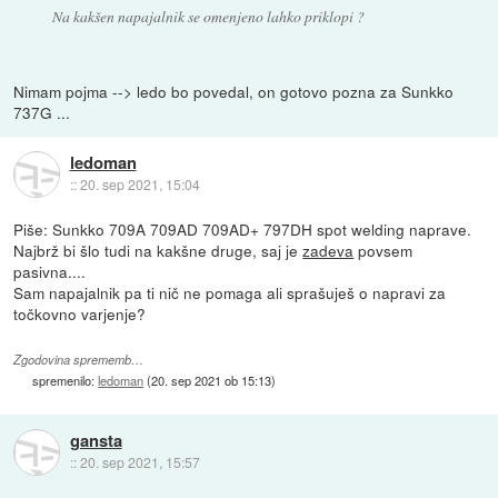
Na kakšen napajalnik se omenjeno lahko priklopi ?
Nimam pojma --> ledo bo povedal, on gotovo pozna za Sunkko
737G ...
ledoman
::
20. sep 2021, 15:04
Piše: Sunkko 709A 709AD 709AD+ 797DH spot welding naprave.
Najbrž bi šlo tudi na kakšne druge, saj je
zadeva
povsem
pasivna....
Sam napajalnik pa ti nič ne pomaga ali sprašuješ o napravi za
točkovno varjenje?
Zgodovina sprememb…
spremenilo:
ledoman
(
20. sep 2021 ob 15:13
)
gansta
::
20. sep 2021, 15:57