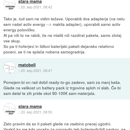
stara mama
::
20. sep 2021, 08:42
Tako je, tud sam ne vidim težave. Uporabiš dva adapterja (na netu
sem našel activ evergy --> makita adapter), uporabiš samo activ
energy polovičko.
Al pa niti to ne rabiš, če ne misliš nič razdirat paketa, samo zlotaj
vse skup.
So pa ti hoferjevi in lidlovi baterijski paketi dejansko relativno
poceni, se ti ne splača nobena samogradnja.
matobeli
::
20. sep 2021, 08:47
Pomojem bi on rad dobil ready-to-go zadevo, sam za manj keša.
Glede na velikost un battery pack iz trgovine sploh ni slab. Če bi
sam delal te zih pride okol 90-100€ sam materjala.
stara mama
::
20. sep 2021, 08:55
Zato pravim da so ti paketi glede na vsebino precej ugodni.
Vsakič ko me kdo vpraša za popravilo teh hoferjevih/lidl packov, ga