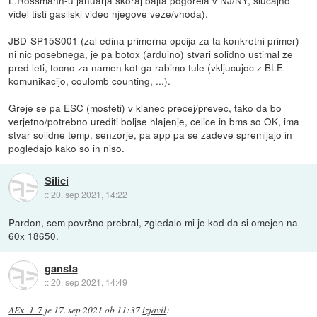
L.Rossmann-u januarja skoraj bajta pogorela v NJ/NY, slucajno
videl tisti gasilski video njegove veze/vhoda).
JBD-SP15S001 (zal edina primerna opcija za ta konkretni primer)
ni nic posebnega, je pa botox (arduino) stvari solidno ustimal ze
pred leti, tocno za namen kot ga rabimo tule (vkljucujoc z BLE
komunikacijo, coulomb counting, ...).
Greje se pa ESC (mosfeti) v klanec precej/prevec, tako da bo
verjetno/potrebno urediti boljse hlajenje, celice in bms so OK, ima
stvar solidne temp. senzorje, pa app pa se zadeve spremljajo in
pogledajo kako so in niso.
Silici
::
20. sep 2021, 14:22
Pardon, sem površno prebral, zgledalo mi je kod da si omejen na
60x 18650.
gansta
::
20. sep 2021, 14:49
AEx_1-7
je
17. sep 2021 ob 11:37
izjavil
: