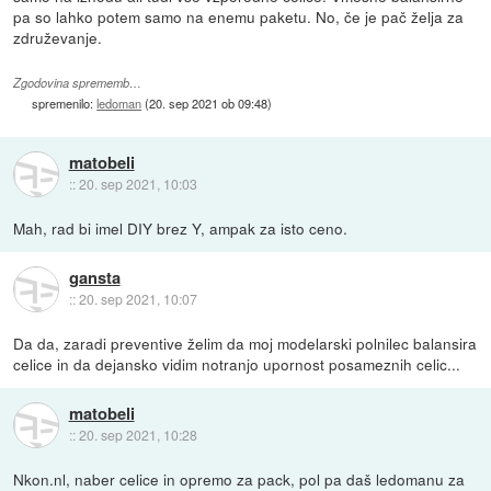
pa so lahko potem samo na enemu paketu. No, če je pač želja za
združevanje.
Zgodovina sprememb…
spremenilo:
ledoman
(
20. sep 2021 ob 09:48
)
matobeli
::
20. sep 2021, 10:03
Mah, rad bi imel DIY brez Y, ampak za isto ceno.
gansta
::
20. sep 2021, 10:07
Da da, zaradi preventive želim da moj modelarski polnilec balansira
celice in da dejansko vidim notranjo upornost posameznih celic...
matobeli
::
20. sep 2021, 10:28
Nkon.nl, naber celice in opremo za pack, pol pa daš ledomanu za