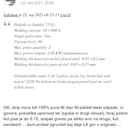
::
22. sep 2021, 23:38
ledoman
je
22. sep 2021 ob 23:13
izjavil
:
Podatki za Sunkko 737G:
Welding current: 50 ~ 800 A
Single pulse time: 5ms
Current level: 99
Max. pulse quantity: 2
Max. power output: 2.88 KW (instantaneous)
Welding thickness for nickel plated steel: 0.05 ~ 0.2 mm
Welding thickness for pure nickel: 0.05 ~ 0.15 mm
Izbiram lahko samo 1 ali 2 pulza, ne pa čas. Sestavljal sem
največ 2S3P. Na kolesu na lastni pogon ponoči pač ne voziš
težkih stvari.
OK, strip mora biti 100% pure-Ni (ker Ni-plated-steel odpade, ni
govora, prevelika upornost ter izgube in drugi minusi), torej potem
kot pise je do 0.15, ampak gremo pa lahko eno na drugo, kot
sandwich ... bom probal zgruntati kaj daje LK gor v originalu ...