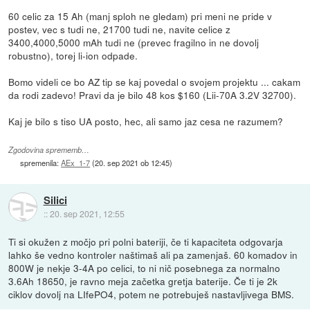
60 celic za 15 Ah (manj sploh ne gledam) pri meni ne pride v
postev, vec s tudi ne, 21700 tudi ne, navite celice z
3400,4000,5000 mAh tudi ne (prevec fragilno in ne dovolj
robustno), torej li-ion odpade.
Bomo videli ce bo AZ tip se kaj povedal o svojem projektu ... cakam
da rodi zadevo! Pravi da je bilo 48 kos $160 (Lii-70A 3.2V 32700).
Kaj je bilo s tiso UA posto, hec, ali samo jaz cesa ne razumem?
Zgodovina sprememb…
spremenila:
AEx_1-7
(
20. sep 2021 ob 12:45
)
Silici
::
20. sep 2021, 12:55
Ti si okužen z močjo pri polni bateriji, če ti kapaciteta odgovarja
lahko še vedno kontroler naštimaš ali pa zamenjaš. 60 komadov in
800W je nekje 3-4A po celici, to ni nič posebnega za normalno
3.6Ah 18650, je ravno meja začetka gretja baterije. Če ti je 2k
ciklov dovolj na LIfePO4, potem ne potrebuješ nastavljivega BMS.