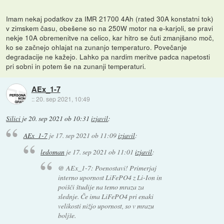
Imam nekaj podatkov za IMR 21700 4Ah (rated 30A konstatni tok)
v zimskem času, obešene so na 250W motor na e-karjoli, se pravi
nekje 10A obremenitve na celico, kar hitro se čuti zmanjšano moč,
ko se začnejo ohlajat na zunanjo temperaturo. Povečanje
degradacije ne kažejo. Lahko pa nardim meritve padca napetosti
pri sobni in potem še na zunanji temperaturi.
AEx_1-7
::
20. sep 2021, 10:49
Silici
je
20. sep 2021 ob 10:31
izjavil
:
AEx_1-7
je
17. sep 2021 ob 11:09
izjavil
:
ledoman
je
17. sep 2021 ob 11:01
izjavil
:
@ AEx_1-7: Poenostavi! Primerjaj
interno upornost LiFePO4 z Li-Ion in
poišči študije na temo mraza za
slednje. Če ima LiFePO4 pri enaki
velikosti nižjo upornost, so v mrazu
boljše.