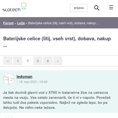
☰
Forum
»
Loža
»
Baterijske celice (litij, vseh vrst), dobava, nakup ...
Baterijske celice (litij, vseh vrst), dobava, nakup
...
2
«
1
3
4
»
ledoman
::
18. sep 2021, 18:48
Ja itak dociniš glavni vod z XT60 in balansirne žice na ustrezna
mesta na vezju. Vse ostalo zanemariš, če ti ni v napoto. Povežeš
lahko tudi dva paketa vzporedno. Najbrž ne zgleda lepo, bo pa
delujoče. Ne vidim neke težave.