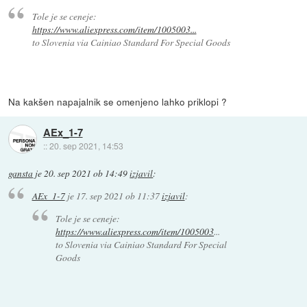
Tole je se ceneje:
https://www.aliexpress.com/item/1005003...
to Slovenia via Cainiao Standard For Special Goods
Na kakšen napajalnik se omenjeno lahko priklopi ?
AEx_1-7
::
20. sep 2021, 14:53
gansta
je
20. sep 2021 ob 14:49
izjavil
:
AEx_1-7
je
17. sep 2021 ob 11:37
izjavil
:
Tole je se ceneje:
https://www.aliexpress.com/item/1005003
...
to Slovenia via Cainiao Standard For Special
Goods