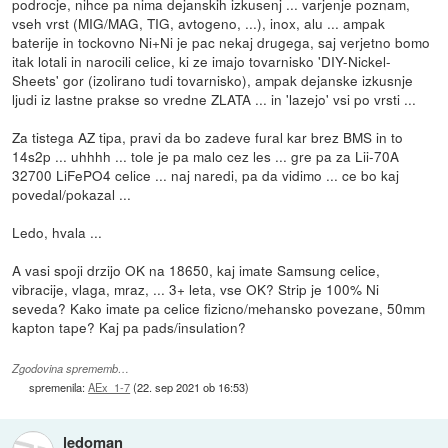
podrocje, nihce pa nima dejanskih izkusenj ... varjenje poznam,
vseh vrst (MIG/MAG, TIG, avtogeno, ...), inox, alu ... ampak
baterije in tockovno Ni+Ni je pac nekaj drugega, saj verjetno bomo
itak lotali in narocili celice, ki ze imajo tovarnisko 'DIY-Nickel-
Sheets' gor (izolirano tudi tovarnisko), ampak dejanske izkusnje
ljudi iz lastne prakse so vredne ZLATA ... in 'lazejo' vsi po vrsti ...
Za tistega AZ tipa, pravi da bo zadeve fural kar brez BMS in to
14s2p ... uhhhh ... tole je pa malo cez les ... gre pa za Lii-70A
32700 LiFePO4 celice ... naj naredi, pa da vidimo ... ce bo kaj
povedal/pokazal ...
Ledo, hvala ...
A vasi spoji drzijo OK na 18650, kaj imate Samsung celice,
vibracije, vlaga, mraz, ... 3+ leta, vse OK? Strip je 100% Ni
seveda? Kako imate pa celice fizicno/mehansko povezane, 50mm
kapton tape? Kaj pa pads/insulation?
Zgodovina sprememb…
spremenila:
AEx_1-7
(
22. sep 2021 ob 16:53
)
ledoman