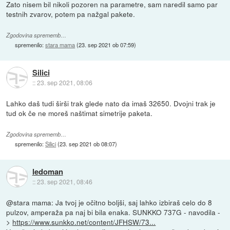
Zato nisem bil nikoli pozoren na parametre, sam naredil samo par
testnih zvarov, potem pa nažgal pakete.
Zgodovina sprememb…
spremenilo:
stara mama
(
23. sep 2021 ob 07:59
)
Silici
::
23. sep 2021, 08:06
Lahko daš tudi širši trak glede nato da imaš 32650. Dvojni trak je
tud ok če ne moreš naštimat simetrije paketa.
Zgodovina sprememb…
spremenilo:
Silici
(
23. sep 2021 ob 08:07
)
ledoman
::
23. sep 2021, 08:46
@stara mama: Ja tvoj je očitno boljši, saj lahko izbiraš celo do 8
pulzov, amperaža pa naj bi bila enaka. SUNKKO 737G - navodila -
>
https://www.sunkko.net/content/JFHSW/73...