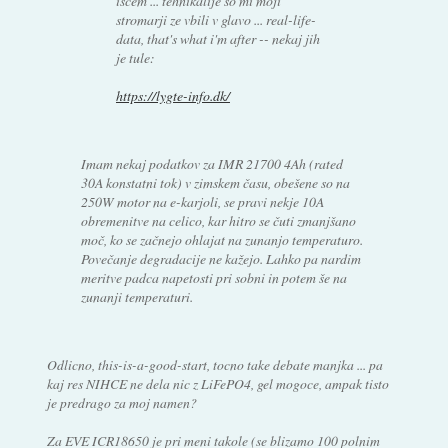
iscem ... tehnikalije so mi moji
stromarji ze vbili v glavo ... real-life-
data, that's what i'm after -- nekaj jih
je tule:
https://lygte-info.dk/
Imam nekaj podatkov za IMR 21700 4Ah (rated
30A konstatni tok) v zimskem času, obešene so na
250W motor na e-karjoli, se pravi nekje 10A
obremenitve na celico, kar hitro se čuti zmanjšano
moč, ko se začnejo ohlajat na zunanjo temperaturo.
Povečanje degradacije ne kažejo. Lahko pa nardim
meritve padca napetosti pri sobni in potem še na
zunanji temperaturi.
Odlicno, this-is-a-good-start, tocno take debate manjka ... pa
kaj res NIHCE ne dela nic z LiFePO4, gel mogoce, ampak tisto
je predrago za moj namen?
Za EVE ICR18650 je pri meni takole (se blizamo 100 polnim