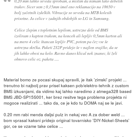
0,20 mm lahko seveda sprobam, a mislim da nimam tako debelih
trakov. Sicer sem z 0,15mm imel eno reklamacijo na 18650 v
bolj začetnih izdelkih. Vibracije so seveda na MTB kolesih
prisotne. Ja celice v zadnjih obdobjih so LG in Samsung.
Celice zlepim s toplotnim lepilom, ustrezne dele od BMS
izoliram s kapton trakom, na konceh ali lepljiv 0,5mm karton ali
na mero 4 celic štancan lepljiv PVC, potem pa čez vse še
ustrezna skrčka. Paketi 2S2P pridejo še v najlon srajčko, da se
jih lahko obesi na kolo. Ravno danes klical nek znanec, ki želi
obnovo celic oz. paketa .....
Material bomo ze pocasi skupaj spravili, je itak 'zimski' projekt ...
trenutno bi najbolj prav prisel kaksen pcb/elektro-tehnik z custom
BMS izkusnjami, da vidimo kaj lahko naredimo z atmega328 based
BMS JBD-SP15S001, ker brez resitve tega problema projekta ni
mogoce realizirati ... tako da, ce je kdo tu DOMA naj se le javi.
0.20 mm rabi menda daljsi pulz in nekaj vec A za dober weld ...
bom vprasal kaksni pridejo original tovarnisko 'DIY-Nickel-Sheets'
gor, ce se vzame take celice ...