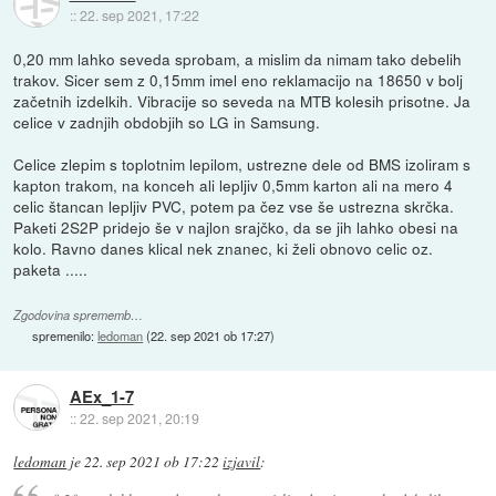
::
22. sep 2021, 17:22
0,20 mm lahko seveda sprobam, a mislim da nimam tako debelih
trakov. Sicer sem z 0,15mm imel eno reklamacijo na 18650 v bolj
začetnih izdelkih. Vibracije so seveda na MTB kolesih prisotne. Ja
celice v zadnjih obdobjih so LG in Samsung.
Celice zlepim s toplotnim lepilom, ustrezne dele od BMS izoliram s
kapton trakom, na konceh ali lepljiv 0,5mm karton ali na mero 4
celic štancan lepljiv PVC, potem pa čez vse še ustrezna skrčka.
Paketi 2S2P pridejo še v najlon srajčko, da se jih lahko obesi na
kolo. Ravno danes klical nek znanec, ki želi obnovo celic oz.
paketa .....
Zgodovina sprememb…
spremenilo:
ledoman
(
22. sep 2021 ob 17:27
)
AEx_1-7
::
22. sep 2021, 20:19
ledoman
je
22. sep 2021 ob 17:22
izjavil
: