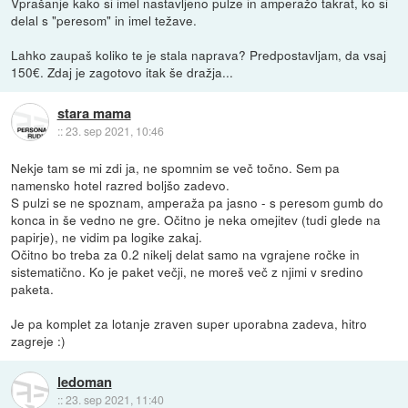
Vprašanje kako si imel nastavljeno pulze in amperažo takrat, ko si
delal s "peresom" in imel težave.
Lahko zaupaš koliko te je stala naprava? Predpostavljam, da vsaj
150€. Zdaj je zagotovo itak še dražja...
stara mama
::
23. sep 2021, 10:46
Nekje tam se mi zdi ja, ne spomnim se več točno. Sem pa
namensko hotel razred boljšo zadevo.
S pulzi se ne spoznam, amperaža pa jasno - s peresom gumb do
konca in še vedno ne gre. Očitno je neka omejitev (tudi glede na
papirje), ne vidim pa logike zakaj.
Očitno bo treba za 0.2 nikelj delat samo na vgrajene ročke in
sistematično. Ko je paket večji, ne moreš več z njimi v sredino
paketa.
Je pa komplet za lotanje zraven super uporabna zadeva, hitro
zagreje :)
ledoman
::
23. sep 2021, 11:40