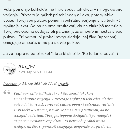
Pulzi pomenijo kolikokrat na hitro spusti tok skozi = mnogokratnik
varjenja. Privzeto je najbrž pri tebi eden ali dva, potem lahko
večaš. Torej več pulzov, pomeni večkratno varjenje v isti točki =>
močnejši zvar. Se pa ne sme pretiravati, da ne zluknjaš materiala.
Torej postopoma dodajaš ali pa zmanjšaš ampere in nastaviš več
pulzov.. Pri peresu bi probal ravno slednje, saj žice (upornost)
omejujejo amperažo, ne pa število pulzov.
Ja za napravo pa bi rekel "I tata bi sine" iz "Ko to tamo peva" ;)
AEx_1-7
::
23. sep 2021, 11:44
ledoman
je
23. sep 2021 ob 11:40
izjavil
:
Pulzi pomenijo kolikokrat na hitro spusti tok skozi =
mnogokratnik varjenja. Privzeto je najbrž pri tebi eden ali dva,
potem lahko večaš. Torej več pulzov, pomeni večkratno varjenje
v isti točki => močnejši zvar. Se pa ne sme pretiravati, da ne
zluknjaš materiala. Torej postopoma dodajaš ali pa zmanjšaš
ampere in nastaviš več pulzov.. Pri peresu bi probal ravno
slednje, saj žice (upornost) omejujejo amperažo, ne pa število