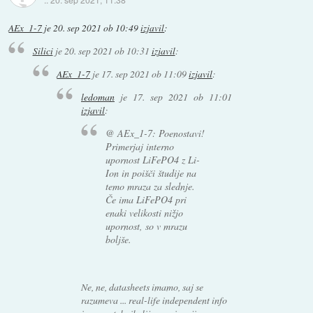
AEx_1-7
je
20. sep 2021 ob 10:49
izjavil
:
Silici
je
20. sep 2021 ob 10:31
izjavil
:
AEx_1-7
je
17. sep 2021 ob 11:09
izjavil
:
ledoman
je
17. sep 2021 ob 11:01
izjavil
:
@ AEx_1-7: Poenostavi!
Primerjaj interno
upornost LiFePO4 z Li-
Ion in poišči študije na
temo mraza za slednje.
Če ima LiFePO4 pri
enaki velikosti nižjo
upornost, so v mrazu
boljše.
Ne, ne, datasheets imamo, saj se
razumeva ... real-life independent info