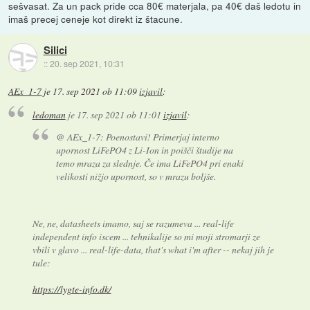
sešvasat. Za un pack pride cca 80€ materjala, pa 40€ daš ledotu in
imaš precej ceneje kot direkt iz štacune.
Silici
::
20. sep 2021, 10:31
AEx_1-7
je
17. sep 2021 ob 11:09
izjavil
:
ledoman
je
17. sep 2021 ob 11:01
izjavil
:
@ AEx_1-7: Poenostavi! Primerjaj interno
upornost LiFePO4 z Li-Ion in poišči študije na
temo mraza za slednje. Če ima LiFePO4 pri enaki
velikosti nižjo upornost, so v mrazu boljše.
Ne, ne, datasheets imamo, saj se razumeva ... real-life
independent info iscem ... tehnikalije so mi moji stromarji ze
vbili v glavo ... real-life-data, that's what i'm after -- nekaj jih je
tule:
https://lygte-info.dk/