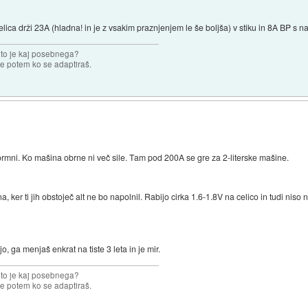
lica drži 23A (hladna! in je z vsakim praznjenjem le še boljša) v stiku in 8A BP s n
 to je kaj posebnega?
e potem ko se adaptiraš.
ormni. Ko mašina obrne ni več sile. Tam pod 200A se gre za 2-literske mašine.
 ker ti jih obstoječ alt ne bo napolnil. Rabijo cirka 1.6-1.8V na celico in tudi ni
, ga menjaš enkrat na tiste 3 leta in je mir.
 to je kaj posebnega?
e potem ko se adaptiraš.