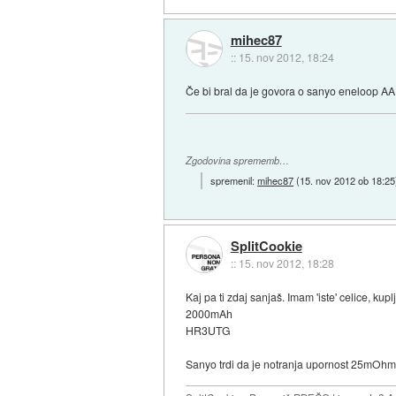
mihec87
::
15. nov 2012, 18:24
Če bi bral da je govora o sanyo eneloop AA 2
Zgodovina sprememb…
spremenil:
mihec87
(
15. nov 2012 ob 18:25
SplitCookie
::
15. nov 2012, 18:28
Kaj pa ti zdaj sanjaš. Imam 'iste' celice, ku
2000mAh
HR3UTG
Sanyo trdi da je notranja upornost 25mOhm