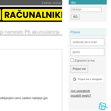
Išči:
Zadnje novice
i namesto Pb akumulatorja
Prijava
Zapomni si me
nov uporabnik
pozabili geslo?
ošiljanjem ceno zadevi nabijejo gor.