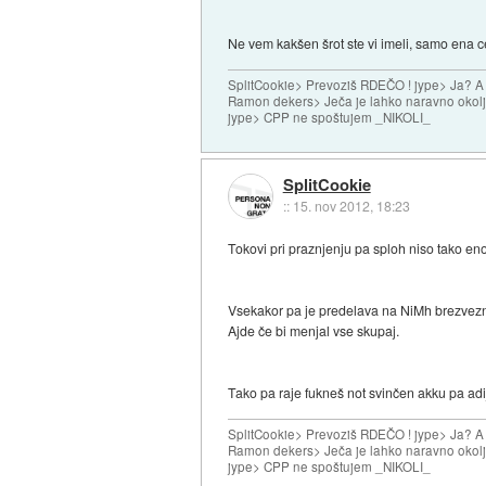
Ne vem kakšen šrot ste vi imeli, samo ena ce
SplitCookie> Prevoziš RDEČO ! jype> Ja? A
Ramon dekers> Ječa je lahko naravno okolj
jype> CPP ne spoštujem _NIKOLI_
SplitCookie
::
15. nov 2012, 18:23
Tokovi pri praznjenju pa sploh niso tako en
Vsekakor pa je predelava na NiMh brezvezna,
Ajde če bi menjal vse skupaj.
Tako pa raje fukneš not svinčen akku pa adijo
SplitCookie> Prevoziš RDEČO ! jype> Ja? A
Ramon dekers> Ječa je lahko naravno okolj
jype> CPP ne spoštujem _NIKOLI_