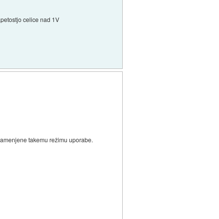
apetostjo celice nad 1V
so namenjene takemu režimu uporabe.