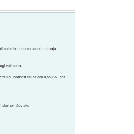
ltmeter in z obema ocenil notranjo
ogi voltmetra.
tranjo upornost celice cca 0,5V/6A= cca
 stari svinčev aku.