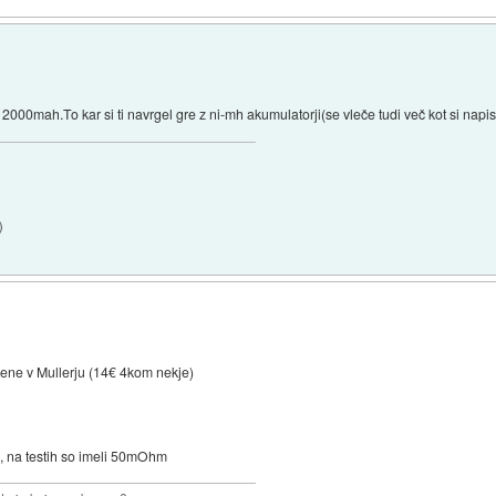
000mah.To kar si ti navrgel gre z ni-mh akumulatorji(se vleče tudi več kot si napisa
)
pljene v Mullerju (14€ 4kom nekje)
, na testih so imeli 50mOhm