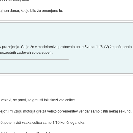
ajhen denar, kot je bilo že omenjeno tu.
ov praznjenja..Se je že v modelarstvu probavalo pa je 5vezanih(6,xV) že počepnalo
 požrešnih zadevah so pa super...
zavi, se pravi, ko gre isti tok skozi vse celice.
jo". Pri vžigu motorja gre za veliko obremenitev vendar samo tistih nekaj sekund.
x10, potem vidi vsaka celica samo 1/10 končnega toka.