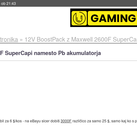
 ob 21:43
tronika
»
12V BoostPack z Maxwell 2600F SuperCap
0F SuperCapi namesto Pb akumulatorja
obil za 6 $/kos - na eBayu sicer dobiš
3000F
različico za samo 25 $, samo kaj ko s p