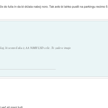
x do fulla in da bi držala naboj noro. Tak avto bi lahko pustil na parkingu recimo 5 le
e kaj, bi sestavil aku iz AA NiMH LSD celic. Te zadeve imajo
 več ali manj tudi.