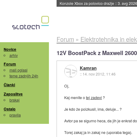
Konzole Xbox za polovico dražje
::
3. avg 2026
Forum
»
Elektrotehnika in elek
Novice
12V BoostPack z Maxwell 260
arhiv
Forum
Kamran
mali oglasi
::
14. nov 2012, 11:46
teme zadnjih 24h
Članki
Oj,
Zaposlitve
Kaj menite o
tej zadevi
?
brskaj
Ostalo
Je kdo že poizkusil, ima, deluje... ?
pravila
Avtor pa se sigurno heca, da jih je enkrat d
Torej zakaj ja in zakaj ne (uporaba tega).