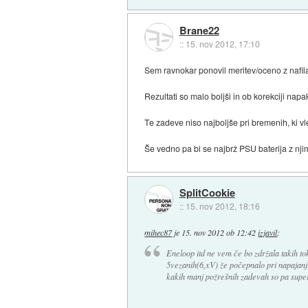
Brane22
::
15. nov 2012, 17:10
Sem ravnokar ponovil meritev/oceno z nafil
Rezultati so malo boljši in ob korekciji na
Te zadeve niso najboljše pri bremenih, ki vle
Še vedno pa bi se najbrž PSU baterija z njim
SplitCookie
::
15. nov 2012, 18:16
mihec87
je
15. nov 2012 ob 12:42
izjavil
:
Eneloop itd ne vem če bo zdržala takih to
5vezanih(6,xV) že počepnalo pri napajanj
kakih manj požrešnih zadevah so pa super