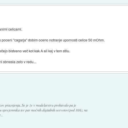
animi celicami.
pak poceni "cagarja" dobim oceno notranje upornosti celice 50 mOhm.
čejo bistveno več kot kak A ali kaj v tem stilu.
i obnesla zelo v redu...
kov praznjenja..Se je že v modelarstvu probavalo pa je
u sprejemnika ter par močnih digitalnih servotov(pod 10A), na
...