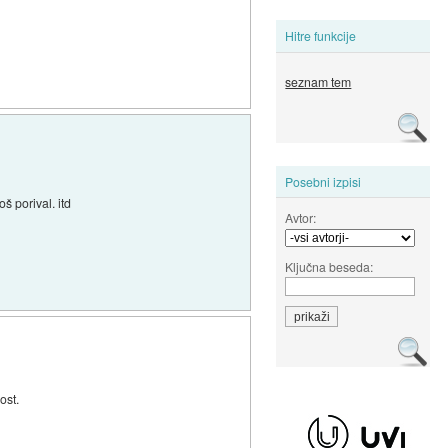
Hitre funkcije
seznam tem
Posebni izpisi
š porival. itd
Avtor:
Ključna beseda:
ost.