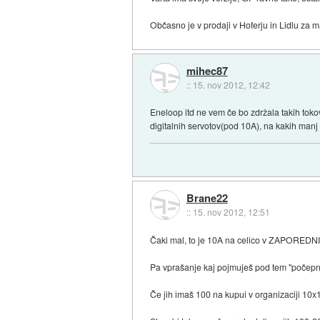
Občasno je v prodaji v Hoferju in Lidlu za m
mihec87
::
15. nov 2012, 12:42
Eneloop itd ne vem če bo zdržala takih tok
digitalnih servotov(pod 10A), na kakih manj
Brane22
::
15. nov 2012, 12:51
Čaki mal, to je 10A na celico v ZAPOREDNI ve
Pa vprašanje kaj pojmuješ pod tem "počepne
Če jih imaš 100 na kupui v organizaciji 10