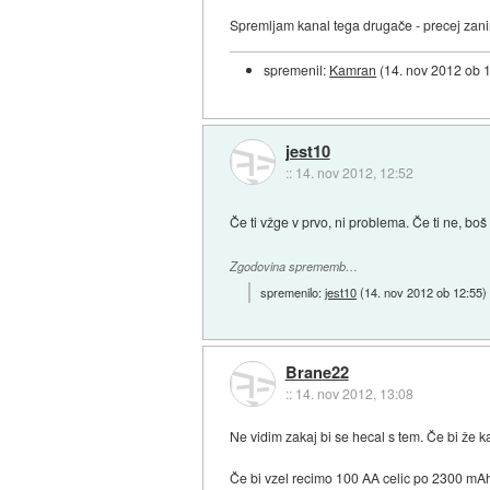
Spremljam kanal tega drugače - precej zani
spremenil:
Kamran
(
14. nov 2012 ob 
jest10
::
14. nov 2012, 12:52
Če ti vžge v prvo, ni problema. Če ti ne, boš
Zgodovina sprememb…
spremenilo:
jest10
(
14. nov 2012 ob 12:55
)
Brane22
::
14. nov 2012, 13:08
Ne vidim zakaj bi se hecal s tem. Če bi že k
Če bi vzel recimo 100 AA celic po 2300 mAh, 