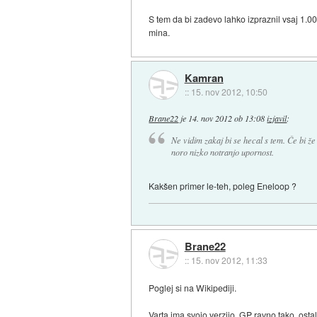
S tem da bi zadevo lahko izpraznil vsaj 1.000
mina.
Kamran
::
15. nov 2012, 10:50
Brane22
je
14. nov 2012 ob 13:08
izjavil
:
Ne vidim zakaj bi se hecal s tem. Če bi ž
noro nizko notranjo upornost.
Kakšen primer le-teh, poleg Eneloop ?
Brane22
::
15. nov 2012, 11:33
Poglej si na Wikipediji.
Varta ima svojo verzijo, GP ravno tako, ostali