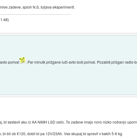
mive zadeve, sploh N.S. tuljava eksperimenti.
11:48
)
 avto porival
. Par minutk prižgane luči-avto boš porival. Pozabiš prižgan radio-bo
aj, bi sestavil aku iz AA NiMH LSD celic. Te zadeve imajo noro nizko notranjo uporn
bi bil ob €120, dobil bi pa 12V/23Ah. Vse skupaj bi spravil v kakih 5-6 kg.