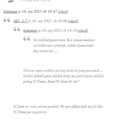
ledoman
je
16. sep 2021 ob 18:47
izjavil
:
AEx_1-7
je
16. sep 2021 ob 16:00
izjavil
:
ledoman
je
16. sep 2021 ob 14:10
izjavil
:
Se pridružujem temi. Ker imam mašino
za točkovno varjenje, lahko komu tudi
kaj sestavim......
Ooooo, spot welder, pa kaj niste to prej povedali ...
koliko debeli pure nickel strip ste preverjeno delali,
poleg 0.15mm, 8mm*0.2mm bi slo?
0,2mm ne vem, nisem probal. Po specifikacijah naj bi šlo.
0,15mm pa zagotovo.