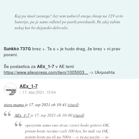
Kaj pa imaš zaenega? Jaz sem nabavil enega cheap na 12V avto
baterijo, pa je samo odletel po parih preiskusih. Pa zdej rabim
nekaj kar bo dejansko delovalo.
brez +. Ta s + je hudo drag, že brez + ni prav
Sunkko 737G
poceni.
Še poslastica za
v AE temi
AEx_1-7
https://www.aliexpress.com/item/1005003...
-> Ukrposhta
AEx_1-7
::
17. sep 2021, 10:54
stara mama
je
17. sep 2021 ob 10:41
izjavil
:
AEx_1-7
je
17. sep 2021 ob 10:00
izjavil
:
opozorim samo eno stvar, vzorci bodo gotovo OK,
potem boste recimo vzeli 100 kos, bo tudi vse OK,
potem boste pa sli na 500+ -- e, tu pa pazite -- so