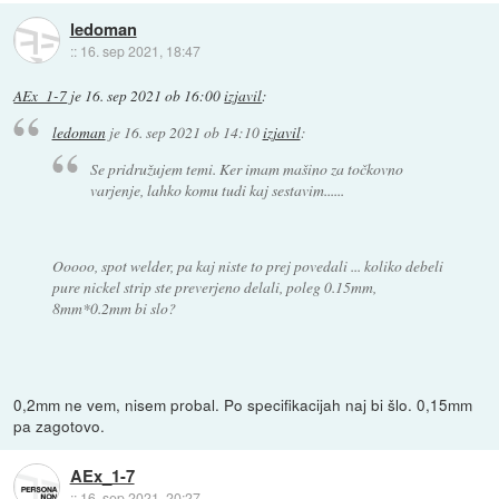
ledoman
::
16. sep 2021, 18:47
AEx_1-7
je
16. sep 2021 ob 16:00
izjavil
:
ledoman
je
16. sep 2021 ob 14:10
izjavil
:
Se pridružujem temi. Ker imam mašino za točkovno
varjenje, lahko komu tudi kaj sestavim......
Ooooo, spot welder, pa kaj niste to prej povedali ... koliko debeli
pure nickel strip ste preverjeno delali, poleg 0.15mm,
8mm*0.2mm bi slo?
0,2mm ne vem, nisem probal. Po specifikacijah naj bi šlo. 0,15mm
pa zagotovo.
AEx_1-7
::
16. sep 2021, 20:27