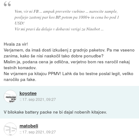
Vem, vir ni FB ... ampak preverite vsebino ... narocite sample,
posljejo zastonj par kos BP, potem pa 1000+ in cena bo pod 1
USD!
Vir mi pravi da delajo v dobavni verigi za Ninebot ...
Hvala za vir!
Verjamem, da imaš dosti izkušenj z gradnjo paketov. Pa me vseeno
zanima, kako še nisi naskočil tako dobre ponudbe?
Mislim ja, podana cena je odlična, verjetno bom res naročil nekaj
testnih komadov.
Ne vrjamem pa kitajcu PPMV! Lahk da bo testne poslal legit, veliko
naročilo pa fake.
koyotee
::
17. sep 2021, 09:27
V bilokake battery packe ne bi dajal nobenih kitajcev.
matobeli
::
17. sep 2021, 09:27