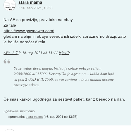
stara mama
::
16. sep 2021, 13:50
Na AE so provizije, prav tako na ebay.
Za tale
https://www.pswpower.com/
gledam na aliju in ebayu seveda isti izdelki sorazmerno dražji, zato
je boljše naročat direkt.
AEx_1-7
je
16. sep 2021 ob 13:11
izjavil
:
Se se vedno dobi, ampak bistvo je koliko mAh je celica,
2500/2600 ali 3500? Ker razlika je ogromna ... lahko dam link
za pod 2 USD EVE 2560, ce vas zanima ... in ne nimam nobene
provizije nikjer!
Če imaš karkoli ugodnega za sestavit paket, kar z besedo na dan.
Zgodovina sprememb…
spremenilo:
stara mama
(
16. sep 2021 ob 13:57
)