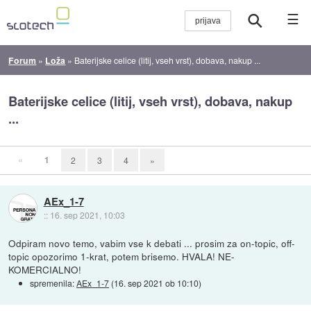
☰
Forum
»
Loža
»
Baterijske celice (litij, vseh vrst), dobava, nakup ...
Baterijske celice (litij, vseh vrst), dobava, nakup
...
«
1
2
3
4
»
AEx_1-7
::
16. sep 2021, 10:03
Odpiram novo temo, vabim vse k debati ... prosim za on-topic, off-
topic opozorimo 1-krat, potem brisemo. HVALA! NE-
KOMERCIALNO!
spremenila:
AEx_1-7
(
16. sep 2021 ob 10:10
)