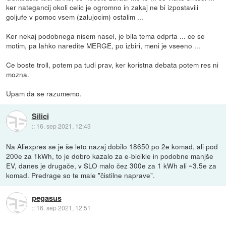
ker nategancij okoli celic je ogromno in zakaj ne bi izpostavili
goljufe v pomoc vsem (zalujocim) ostalim ...
Ker nekaj podobnega nisem nasel, je bila tema odprta ... ce se
motim, pa lahko naredite MERGE, po izbiri, meni je vseeno ...
Ce boste troll, potem pa tudi prav, ker koristna debata potem res ni
mozna.
Upam da se razumemo.
Silici
::
16. sep 2021, 12:43
Na Aliexpres se je še leto nazaj dobilo 18650 po 2e komad, ali pod
200e za 1kWh, to je dobro kazalo za e-bicikle in podobne manjše
EV, danes je drugače, v SLO malo čez 300e za 1 kWh ali ~3.5e za
komad. Predrage so te male "čistilne naprave".
pegasus
::
16. sep 2021, 12:51