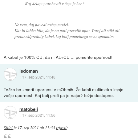
Kaj delam narobe ali v čem je hec?
Ne vem, daj navedi točen model.
Kar bi lahko bilo, da je na poti prevelik upor. Torej ali stiki ali
pretanek/predolg kabel. kaj bolj pametnega se ne spomnim.
A kabel je 100% CU, da ni AL+CU ... pomerite upornost!
ledoman
::
17. sep 2021, 11:48
Težko bo zmerit upornost v mOhmih. Že kabli multimetra imajo
večjo upornost. Kaj bolj profi pa je najbrž težje dostopno.
matobeli
::
17. sep 2021, 11:56
Silici
je
17. sep 2021 ob 11:33
izjavil
: