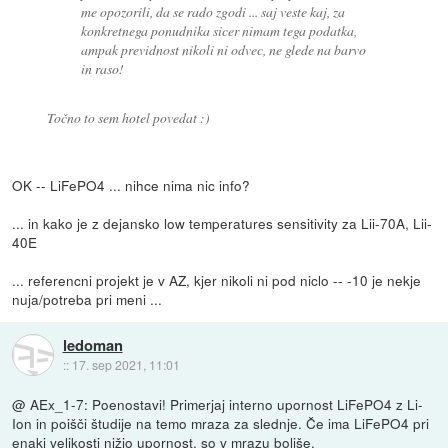
me opozorili, da se rado zgodi ... saj veste kaj, za
konkretnega ponudnika sicer nimam tega podatka,
ampak previdnost nikoli ni odvec, ne glede na barvo
in raso!
Točno to sem hotel povedat :)
OK -- LiFePO4 ... nihce nima nic info?
... in kako je z dejansko low temperatures sensitivity za Lii-70A, Lii-
40E
... referencni projekt je v AZ, kjer nikoli ni pod niclo -- -10 je nekje
nuja/potreba pri meni ...
ledoman
::
17. sep 2021, 11:01
@ AEx_1-7: Poenostavi! Primerjaj interno upornost LiFePO4 z Li-
Ion in poišči študije na temo mraza za slednje. Če ima LiFePO4 pri
enaki velikosti nižjo upornost, so v mrazu boljše.