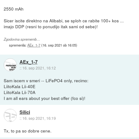
2550 mAh
Sicer iscite direktno na Alibabi, se sploh ce rabite 100+ kos ...
imajo DDP (resni to ponudijo itak sami od sebe)!
Zgodovina sprememb…
spremenila:
AEx_1-7
(
16. sep 2021 ob 16:05
)
AEx_1-7
::
16. sep 2021, 16:12
Sam iscem v smeri -- LiFePO4 only, recimo:
LiitoKala Lii-40E
LiitoKala Lii-70A
I am all ears about your best offer (fco si)!
Silici
::
16. sep 2021, 16:19
Tx, to pa so dobre cene.