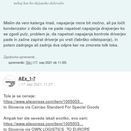
nekaj kar bo dejansko delovalo.
Mislim da vem katerga imaš, napajanje more bit močno, ali pa ločit
kondenzator z diodo da ne pade napetost napajanja drajverjev ko
se zgodi pulz, problem je, da napetost napajanja kontrole driverjev
pade in začne zapirat driverje po vrsti (fabrško odstopanje), in
potem zadnjega ali zadnja dva odpre ker ne zmoreta tolk toka.
Zgodovina sprememb…
spremenilo:
Silici
(
17. sep 2021 ob 11:35
)
AEx_1-7
::
17. sep 2021, 11:37
Tole je se ceneje:
https://www.aliexpress.com/item/1005003...
to Slovenia via Cainiao Standard For Special Goods
Ampak ker ste seveda iskali exotiko, evo vam:
https://www.aliexpress.com/item/1005003...
to Slovenia via OWN LOGISTICS_TO EUROPE