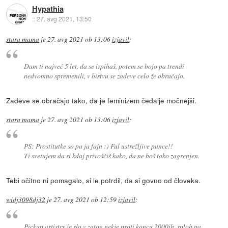
Hypathia
::
27. avg 2021, 13:50
stara mama
je
27. avg 2021 ob 13:06
izjavil
:
Dam ti največ 5 let, da se izpihaš, potem se bojo pa trendi
nedvomno spremenili, v bistvu se zadeve celo že obračajo.
Zadeve se obračajo tako, da je feminizem čedalje močnejši.
stara mama
je
27. avg 2021 ob 13:06
izjavil
:
PS: Prostitutke so pa ja fajn :) Ful ustrežljive punce!!
Ti svetujem da si kdaj privoščiš kako, da ne boš tako zagrenjen.
Tebi očitno ni pomagalo, si le potrdil, da si govno od človeka.
widj3098dj32
je
27. avg 2021 ob 12:59
izjavil
:
Pickup artistry je slo v zaton nekje proti koncu 2000ih, sploh pa