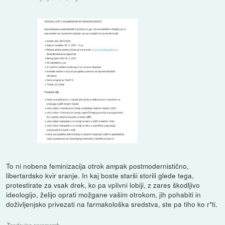
To ni nobena feminizacija otrok ampak postmodernistično,
libertardsko kvir sranje. In kaj boste starši storili glede tega,
protestirate za vsak drek, ko pa vplivni lobiji, z zares škodljivo
ideologijo, želijo oprati možgane vašim otrokom, jih pohabiti in
doživljenjsko privezati na farmakološka sredstva, ste pa tiho ko r*ti.