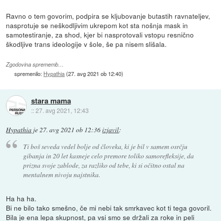
Ravno o tem govorim, podpira se kljubovanje butastih ravnateljev,
nasprotuje se neškodljivim ukrepom kot sta nošnja mask in
samotestiranje, za shod, kjer bi nasprotovali vstopu resnično
škodljive trans ideologije v šole, še pa nisem slišala.
Zgodovina sprememb…
spremenilo:
Hypathia
(
27. avg 2021 ob 12:40
)
stara mama
::
27. avg 2021, 12:43
Hypathia
je
27. avg 2021 ob 12:36
izjavil
:
Ti boš seveda vedel bolje od človeka, ki je bil v samem osrčju
gibanja in 20 let kasneje celo premore toliko samorefleksije, da
prizna svoje zablode, za razliko od tebe, ki si očitno ostal na
mentalnem nivoju najstnika.
Ha ha ha.
Bi ne bilo tako smešno, če mi nebi tak smrkavec kot ti tega govoril.
Bila je ena lepa skupnost, pa vsi smo se držali za roke in peli