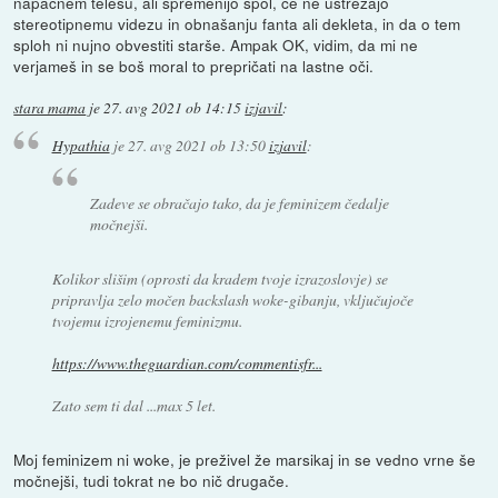
napačnem telesu, ali spremenijo spol, če ne ustrezajo
stereotipnemu videzu in obnašanju fanta ali dekleta, in da o tem
sploh ni nujno obvestiti starše. Ampak OK, vidim, da mi ne
verjameš in se boš moral to prepričati na lastne oči.
stara mama
je
27. avg 2021 ob 14:15
izjavil
:
Hypathia
je
27. avg 2021 ob 13:50
izjavil
:
Zadeve se obračajo tako, da je feminizem čedalje
močnejši.
Kolikor slišim (oprosti da kradem tvoje izrazoslovje) se
pripravlja zelo močen backslash woke-gibanju, vključujoče
tvojemu izrojenemu feminizmu.
https://www.theguardian.com/commentisfr...
Zato sem ti dal ...max 5 let.
Moj feminizem ni woke, je preživel že marsikaj in se vedno vrne še
močnejši, tudi tokrat ne bo nič drugače.