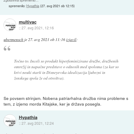
Zgodovina sprememb…
spremenilo:
Hypathia
(
27. avg 2021 ob 12:15
)
multivac
::
27. avg 2021, 12:16
ubermensch
je
27. avg 2021 ob 11:16
izjavil
:
Točno to. Inceli so produkt hiperfeminizirane družbe, družbenih
omrežij in napačne predstave o odnosih med spoloma (za kar so
krivi neuki starši in Disneyevska idealizacija ljubezni in
ženskega spola že od otroštva).
Se povsem strinjam. Nobena patriarhalna družba nima probleme s
tem, z izjemo morda Kitajske, ker je država posegla.
Hypathia
::
27. avg 2021, 12:24