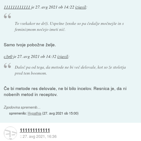
111111111111
je
27. avg 2021 ob 14:22
izjavil
:
To vsekakor ne drži. Uspešne ženske so pa čedalje močnejše in s
feminizmom nočejo imeti nič.
Samo tvoje pobožne želje.
c3p0
je
27. avg 2021 ob 14:32
izjavil
:
Daleč pa od tega, da metode ne bi več delovale, kot so že stoletja
pred tem boomom.
Če bi metode res delovale, ne bi bilo incelov. Resnica je, da ni
nobenih metod in receptov.
Zgodovina sprememb…
spremenilo:
Hypathia
(
27. avg 2021 ob 15:00
)
111111111111
::
27. avg 2021, 16:36