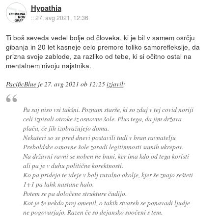
Hypathia
::
27. avg 2021, 12:36
Ti boš seveda vedel bolje od človeka, ki je bil v samem osrčju
gibanja in 20 let kasneje celo premore toliko samorefleksije, da
prizna svoje zablode, za razliko od tebe, ki si očitno ostal na
mentalnem nivoju najstnika.
PacificBlue
je
27. avg 2021 ob 12:25
izjavil
:
Pa saj niso vsi takšni. Poznam starše, ki so zdaj v tej covid noriji
celi izpisali otroke iz osnovne šole. Plus tega, da jim država
plača, če jih izobražujejo doma.
Nekateri so se pred dnevi postavili tudi v bran ravnatelju
Preboldske osnovne šole zaradi legitimnosti samih ukrepov.
Na državni ravni se noben ne buni, ker ima kdo od tega koristi
ali pa je v duhu politične korektnosti.
Ko pa pridejo te ideje v bolj ruralno okolje, kjer še znajo sešteti
1+1 pa lahk nastane halo.
Potem se pa določene strukture čudijo.
Kot je že nekdo prej omenil, o takih stvareh se ponavadi ljudje
ne pogovarjajo. Razen če so dejansko soočeni s tem.