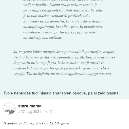
večji poškodbi... Nakup psa je neka zaveza in je
zmanjšanje kroga potencialnih partnerjev. Seveda
je to tudi mačka, vietnamski prašiček, itd...
Z ničemer nisem utemeljil, ker moje trditve slonijo
na mojih opažanjih, lastnikov psov. In marsikateri
od kolegov je dobil partnerja, ki z njim ni delil
navdušenja nad kužkom.
Ja, verjetno lahko zmanjša krog potencialnih partnerjev, ampak
tistih, s katerimi že itak nisi kompatibilen. Mislim, če se ne moreš
dogovoriti niti o vzgoji psa, kako se boš o vzgoji otrok? In
medtem ko/če iščeš partnerja, ti pa lahko kuža prinese veliko
veselja. Tko da definitivno ne bom upoštevala tvojega nasveta.
Tvoje nebuloze tudi nimajo znanstven osnove, pa si zelo glasna.
stara mama
::
27. avg 2021, 14:12
Hypathia
je
27. avg 2021 ob 13:50
izjavil
: