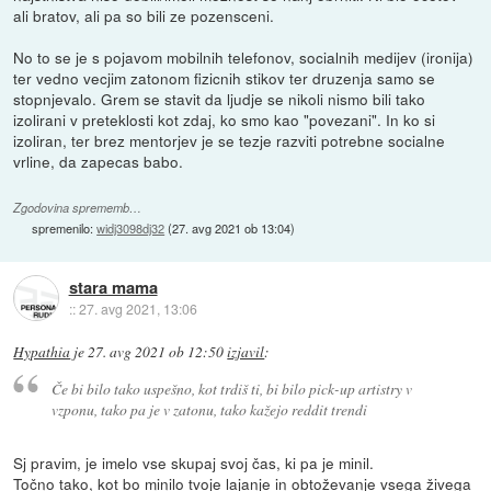
ali bratov, ali pa so bili ze pozensceni.
No to se je s pojavom mobilnih telefonov, socialnih medijev (ironija)
ter vedno vecjim zatonom fizicnih stikov ter druzenja samo se
stopnjevalo. Grem se stavit da ljudje se nikoli nismo bili tako
izolirani v preteklosti kot zdaj, ko smo kao "povezani". In ko si
izoliran, ter brez mentorjev je se tezje razviti potrebne socialne
vrline, da zapecas babo.
Zgodovina sprememb…
spremenilo:
widj3098dj32
(
27. avg 2021 ob 13:04
)
stara mama
::
27. avg 2021, 13:06
Hypathia
je
27. avg 2021 ob 12:50
izjavil
:
Če bi bilo tako uspešno, kot trdiš ti, bi bilo pick-up artistry v
vzponu, tako pa je v zatonu, tako kažejo reddit trendi
Sj pravim, je imelo vse skupaj svoj čas, ki pa je minil.
Točno tako, kot bo minilo tvoje lajanje in obtoževanje vsega živega