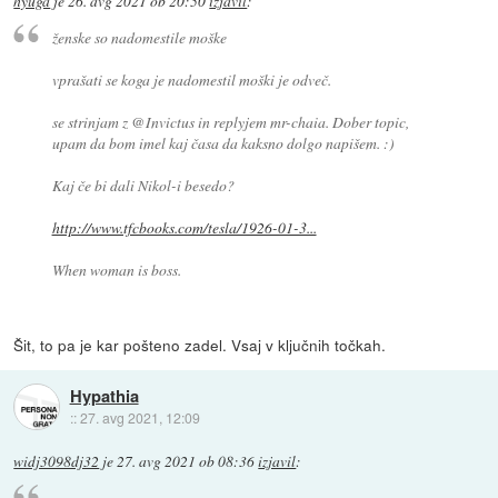
hyuga
je
26. avg 2021 ob 20:50
izjavil
:
ženske so nadomestile moške
vprašati se koga je nadomestil moški je odveč.
se strinjam z @Invictus in replyjem mr-chaia. Dober topic,
upam da bom imel kaj časa da kaksno dolgo napišem. :)
Kaj če bi dali Nikol-i besedo?
http://www.tfcbooks.com/tesla/1926-01-3...
When woman is boss.
Šit, to pa je kar pošteno zadel. Vsaj v ključnih točkah.
Hypathia
::
27. avg 2021, 12:09
widj3098dj32
je
27. avg 2021 ob 08:36
izjavil
: