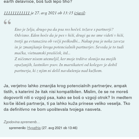
earth delavnice, boš tudi lepo tiho?
111111111111
je
27. avg 2021 ob 13:15
izjavil
:
Eno je želja, drugo pa da psa res hočeš. težave s partnerji?
Odvisno. Eden hoče da je pes v hiši, drugi ga ne sme videti v hiši,
tretji ga evtanazira ob večji poškodbi... Nakup psa je neka zaveza
in je zmanjšanje kroga potencialnih partnerjev. Seveda je to tudi
mačka, vietnamski prašiček, itd...
Z ničemer nisem utemeljil, ker moje trditve slonijo na mojih
opažanjih, lastnikov psov. In marsikateri od kolegov je dobil
partnerja, ki z njim ni delil navdušenja nad kužkom.
Ja, verjetno lahko zmanjša krog potencialnih partnerjev, ampak
tistih, s katerimi že itak nisi kompatibilen. Mislim, če se ne moreš
dogovoriti niti o vzgoji psa, kako se boš o vzgoji otrok? In medtem
ko/če iščeš partnerja, ti pa lahko kuža prinese veliko veselja. Tko
da definitivno ne bom upoštevala tvojega nasveta.
Zgodovina sprememb…
spremenilo:
Hypathia
(
27. avg 2021 ob 13:46
)