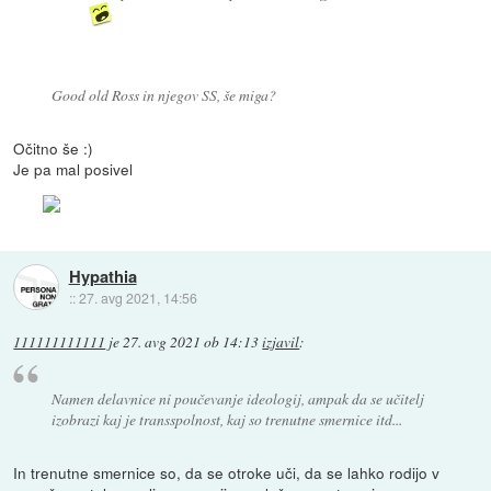
Good old Ross in njegov SS, še miga?
Očitno še :)
Je pa mal posivel
Hypathia
::
27. avg 2021, 14:56
111111111111
je
27. avg 2021 ob 14:13
izjavil
:
Namen delavnice ni poučevanje ideologij, ampak da se učitelj
izobrazi kaj je transspolnost, kaj so trenutne smernice itd...
In trenutne smernice so, da se otroke uči, da se lahko rodijo v