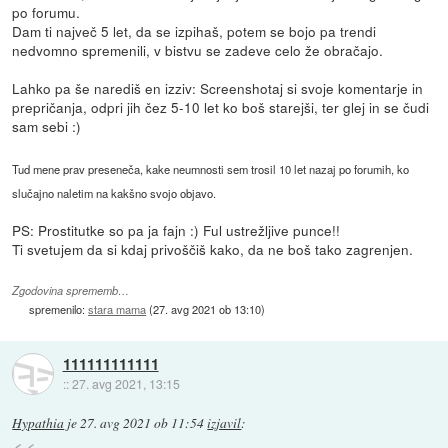
po forumu.
Dam ti največ 5 let, da se izpihaš, potem se bojo pa trendi
nedvomno spremenili, v bistvu se zadeve celo že obračajo.
Lahko pa še narediš en izziv: Screenshotaj si svoje komentarje in
prepričanja, odpri jih čez 5-10 let ko boš starejši, ter glej in se čudi
sam sebi :)
Tud mene prav preseneča, kake neumnosti sem trosil 10 let nazaj po forumih, ko
slučajno naletim na kakšno svojo objavo.
PS: Prostitutke so pa ja fajn :) Ful ustrežljive punce!!
Ti svetujem da si kdaj privoščiš kako, da ne boš tako zagrenjen.
Zgodovina sprememb…
spremenilo:
stara mama
(
27. avg 2021 ob 13:10
)
111111111111
::
27. avg 2021, 13:15
Hypathia
je
27. avg 2021 ob 11:54
izjavil
: