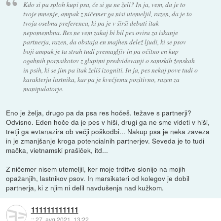
Kdo si pa sploh kupi psa, če si ga ne želi? In ja, vem, da je to
tvoje mnenje, ampak z ničemer ga nisi utemeljil, razen, da je to
tvoja osebna preferenca, ki pa je v širši debati itak
nepomembna. Res ne vem zakaj bi bil pes ovira za iskanje
partnerja, razen, da obstaja en majhen delež ljudi, ki se psov
boji ampak je ta strah tudi premagljiv in pa očitno en kup
ogabnih pornsikotov z glupimi predvidevanji o samskih ženskah
in psih, ki se jim pa itak želiš izogniti. In ja, pes nekaj pove tudi o
karakterju lastnika, kar pa je kvečjemu pozitivno, razen za
manipulatorje.
Eno je želja, drugo pa da psa res hočeš. težave s partnerji?
Odvisno. Eden hoče da je pes v hiši, drugi ga ne sme videti v hiši,
tretji ga evtanazira ob večji poškodbi... Nakup psa je neka zaveza
in je zmanjšanje kroga potencialnih partnerjev. Seveda je to tudi
mačka, vietnamski prašiček, itd...
Z ničemer nisem utemeljil, ker moje trditve slonijo na mojih
opažanjih, lastnikov psov. In marsikateri od kolegov je dobil
partnerja, ki z njim ni delil navdušenja nad kužkom.
111111111111
::
27. avg 2021, 13:22