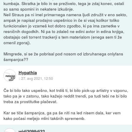
kumbaja. Skratka je bilo in se preživelo, tega je zdaj konec, ostali
so samo spomini in nekatere izkušnje.
Neil Straus pa ni imel primarnega namena ljudi združit v eno sekto,
ampak je napisal prodajno uspešnico in če si vsaj kolikor toliko
funkcionalen jo vzameš kot dobro zgodbo, ki pa ima zametke v
resničnih dogodkih. Ni pa to zdaleč ne edini avtor in edina knjiga,
obstajajo celi torrent trackerji s tem materialom (enega sem ti že
omenil zgoraj).
Mimgrede, si se že pobrisal pod nosom od izbruhanega onlyfans
šampanjca??
Hypathia
::
27. avg 2021, 12:50
Če bi bilo tako uspešno, kot trdiš ti, bi bilo pick-up artistry v vzponu,
tako pa je v zatonu, tako kažejo reddit trendi, pa tudi tebi ne bi bilo
treba za prostitutke plačevat.
Kar se tiče šampanjca, ga pa še niti na led nisem dala, ker vem
kako počasi meljejo mlini takšnih sprememb.
widj3098dj32