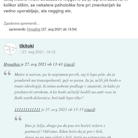
kolikor slišim, se nekatere psihološke fore pri zmenkarijah še
vedno uporabljajo, ala negging etc.
Zgodovina sprememb…
spremenilo:
Hypathia
(
27. avg 2021 ob 13:54
)
tikitoki
::
27. avg 2021, 14:12
Hypathia
je
27. avg 2021 ob 13:41
izjavil
:
Mater si naiven, pa še nepismen povrh, saj ti lepo piše, da je
poudarek na transspolnosti, geji so passe. In ja, učili jih bodo o
trans-ideologiji, ki nima nobene podlage v znanosti, in kako jo
predstaviti otrokom. A ko bodo učitelji hodili na anti-wax in
flath-earth delavnice, boš tudi lepo tiho?
111111111111
je
27. avg 2021 ob 13:15
izjavil
:
Eno je želja, drugo pa da psa res hočeš. težave s
partnerji? Odvisno. Eden hoče da je pes v hiši,
drugi ga ne sme videti v hiši, tretji ga evtanazira ob