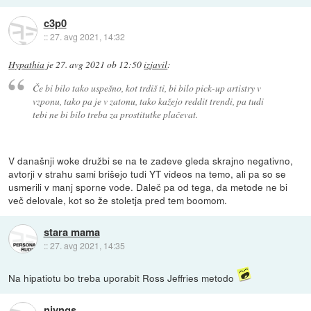
c3p0
::
27. avg 2021, 14:32
Hypathia
je
27. avg 2021 ob 12:50
izjavil
:
Če bi bilo tako uspešno, kot trdiš ti, bi bilo pick-up artistry v
vzponu, tako pa je v zatonu, tako kažejo reddit trendi, pa tudi
tebi ne bi bilo treba za prostitutke plačevat.
V današnji woke družbi se na te zadeve gleda skrajno negativno,
avtorji v strahu sami brišejo tudi YT videos na temo, ali pa so se
usmerili v manj sporne vode. Daleč pa od tega, da metode ne bi
več delovale, kot so že stoletja pred tem boomom.
stara mama
::
27. avg 2021, 14:35
Na hipatiotu bo treba uporabit Ross Jeffries metodo
njyngs