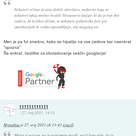
Nekateri očitno še niso dobili okrožnice, nedavno tega so
nekateri tukaj močno hvalili Straussovo knjigo, ki da je top shit
zadeva. In kolikor slišim, se nekatere psihološke fore pri
zmenkarijah še vedno uporabljajo, ala negging etc.
Men je pa ful smešno, kako se hipatijo na vse zadeve kar naenkrat
"spozna"
Še enkrat, čestitke za obvladovanje veščin googlanja!
111111111111
::
27. avg 2021, 14:13
Hypathia
je
27. avg 2021 ob 13:41
izjavil
:
Mater si naiven, pa še nepismen povrh, saj ti lepo piše, da je