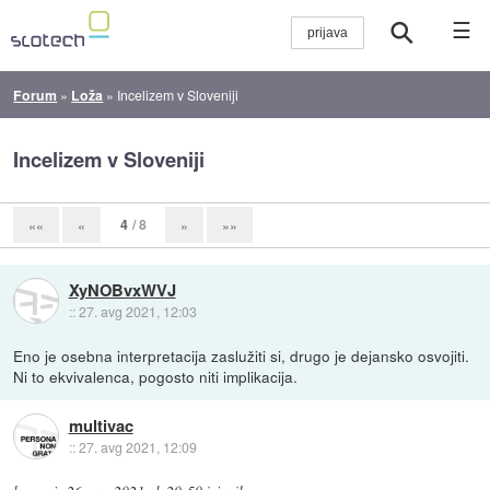
☰
Forum
»
Loža
»
Incelizem v Sloveniji
Incelizem v Sloveniji
4
/ 8
««
«
»
»»
XyNOBvxWVJ
::
27. avg 2021, 12:03
Eno je osebna interpretacija zaslužiti si, drugo je dejansko osvojiti.
Ni to ekvivalenca, pogosto niti implikacija.
multivac
::
27. avg 2021, 12:09