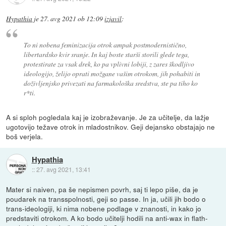
Hypathia
je
27. avg 2021 ob 12:09
izjavil
:
To ni nobena feminizacija otrok ampak postmodernistično,
libertardsko kvir sranje. In kaj boste starši storili glede tega,
protestirate za vsak drek, ko pa vplivni lobiji, z zares škodljivo
ideologijo, želijo oprati možgane vašim otrokom, jih pohabiti in
doživljenjsko privezati na farmakološka sredstva, ste pa tiho ko
r*ti.
A si sploh pogledala kaj je izobraževanje. Je za učitelje, da lažje
ugotovijo težave otrok in mladostnikov. Geji dejansko obstajajo ne
boš verjela.
Hypathia
::
27. avg 2021, 13:41
Mater si naiven, pa še nepismen povrh, saj ti lepo piše, da je
poudarek na transspolnosti, geji so passe. In ja, učili jih bodo o
trans-ideologiji, ki nima nobene podlage v znanosti, in kako jo
predstaviti otrokom. A ko bodo učitelji hodili na anti-wax in flath-