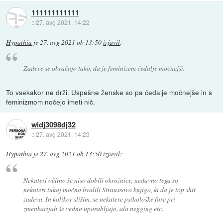
111111111111
::
27. avg 2021, 14:22
Hypathia
je
27. avg 2021 ob 13:50
izjavil
:
Zadeve se obračajo tako, da je feminizem čedalje močnejši.
To vsekakor ne drži. Uspešne ženske so pa čedalje močnejše in s
feminizmom nočejo imeti nič.
widj3098dj32
::
27. avg 2021, 14:23
Hypathia
je
27. avg 2021 ob 13:50
izjavil
:
Nekateri očitno še niso dobili okrožnice, nedavno tega so
nekateri tukaj močno hvalili Straussovo knjigo, ki da je top shit
zadeva. In kolikor slišim, se nekatere psihološke fore pri
zmenkarijah še vedno uporabljajo, ala negging etc.