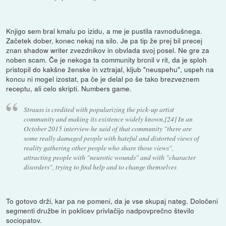
Knjigo sem bral kmalu po izidu, a me je pustila ravnodušnega.
Začetek dober, konec nekaj na silo. Je pa tip že prej bil precej
znan shadow writer zvezdnikov in obvlada svoj posel. Ne gre za
noben scam. Če je nekoga ta community brcnil v rit, da je sploh
pristopil do kakšne ženske in vztrajal, kljub "neuspehu", uspeh na
koncu ni mogel izostat, pa če je delal po še tako brezveznem
receptu, ali celo skripti. Numbers game.
Strauss is credited with popularizing the pick-up artist
community and making its existence widely known.[24] In an
October 2015 interview he said of that community "there are
some really damaged people with hateful and distorted views of
reality gathering other people who share those views",
attracting people with "neurotic wounds" and with "character
disorders", trying to find help and to change themselves
To gotovo drži, kar pa ne pomeni, da je vse skupaj nateg. Določeni
segmenti družbe in poklicev privlačijo nadpovprečno število
sociopatov.