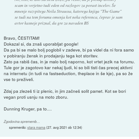
scam in verjetno tudi eden od razlogov za porast incelov. Še
mnenje razvpitega Neila Straussa, katerega knjiga "The Game"
se tudi na tem forumu omenja kot neka referenca, čeprav je sam
avtor kasneje priznal, da gre za navaden BS
Bravo, ČESTITAM!
Dokazal si, da znaš uporabljat google!
Da pa bi se malo bolj poglobil v zadeve, bi pa videl da ni fora samo
v pobiranju žensk in prodajanju tega kot storitev.
Zato pa rabiš čas, in je malo bolj naporno, kot vrtet jezik na forumu.
Tule gor je zagotovo kar nekaj ljudi, ki so bili tisti čas precej aktivni
na internetu (in tudi na fastseduction, theplace in še kje), pa so že
vse to preživeli.
Zdaj pa zlezeš ti iz plenic, in jim začneš solit pamet. Kot se bori
vegan proti usnju na moto zboru.
Dunning Kruger, pa to....
Zgodovina sprememb…
spremenilo:
stara mama
(
27. avg 2021 ob 12:34
)