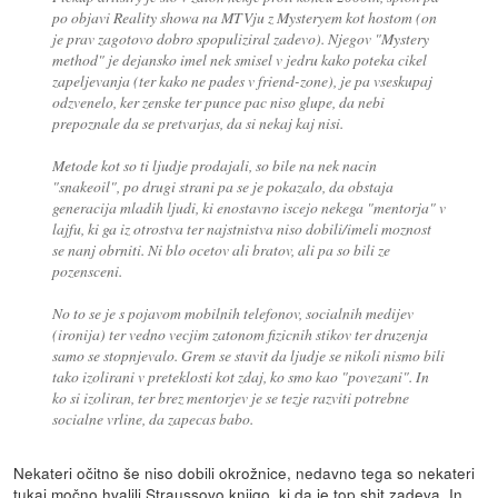
po objavi Reality showa na MTVju z Mysteryem kot hostom (on
je prav zagotovo dobro spopuliziral zadevo). Njegov "Mystery
method" je dejansko imel nek smisel v jedru kako poteka cikel
zapeljevanja (ter kako ne pades v friend-zone), je pa vseskupaj
odzvenelo, ker zenske ter punce pac niso glupe, da nebi
prepoznale da se pretvarjas, da si nekaj kaj nisi.
Metode kot so ti ljudje prodajali, so bile na nek nacin
"snakeoil", po drugi strani pa se je pokazalo, da obstaja
generacija mladih ljudi, ki enostavno iscejo nekega "mentorja" v
lajfu, ki ga iz otrostva ter najstnistva niso dobili/imeli moznost
se nanj obrniti. Ni blo ocetov ali bratov, ali pa so bili ze
pozensceni.
No to se je s pojavom mobilnih telefonov, socialnih medijev
(ironija) ter vedno vecjim zatonom fizicnih stikov ter druzenja
samo se stopnjevalo. Grem se stavit da ljudje se nikoli nismo bili
tako izolirani v preteklosti kot zdaj, ko smo kao "povezani". In
ko si izoliran, ter brez mentorjev je se tezje razviti potrebne
socialne vrline, da zapecas babo.
Nekateri očitno še niso dobili okrožnice, nedavno tega so nekateri
tukaj močno hvalili Straussovo knjigo, ki da je top shit zadeva. In