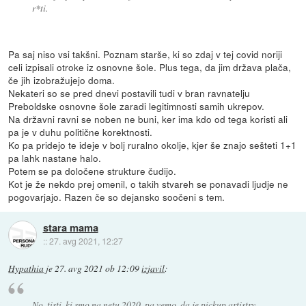
r*ti.
Pa saj niso vsi takšni. Poznam starše, ki so zdaj v tej covid noriji
celi izpisali otroke iz osnovne šole. Plus tega, da jim država plača,
če jih izobražujejo doma.
Nekateri so se pred dnevi postavili tudi v bran ravnatelju
Preboldske osnovne šole zaradi legitimnosti samih ukrepov.
Na državni ravni se noben ne buni, ker ima kdo od tega koristi ali
pa je v duhu politične korektnosti.
Ko pa pridejo te ideje v bolj ruralno okolje, kjer še znajo sešteti 1+1
pa lahk nastane halo.
Potem se pa določene strukture čudijo.
Kot je že nekdo prej omenil, o takih stvareh se ponavadi ljudje ne
pogovarjajo. Razen če so dejansko soočeni s tem.
stara mama
::
27. avg 2021, 12:27
Hypathia
je
27. avg 2021 ob 12:09
izjavil
:
No, tisti, ki smo na netu 2020, pa vemo, da je pickup artistry