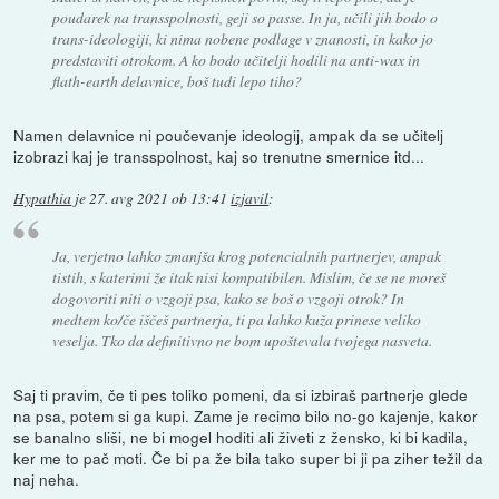
poudarek na transspolnosti, geji so passe. In ja, učili jih bodo o
trans-ideologiji, ki nima nobene podlage v znanosti, in kako jo
predstaviti otrokom. A ko bodo učitelji hodili na anti-wax in
flath-earth delavnice, boš tudi lepo tiho?
Namen delavnice ni poučevanje ideologij, ampak da se učitelj
izobrazi kaj je transspolnost, kaj so trenutne smernice itd...
Hypathia
je
27. avg 2021 ob 13:41
izjavil
:
Ja, verjetno lahko zmanjša krog potencialnih partnerjev, ampak
tistih, s katerimi že itak nisi kompatibilen. Mislim, če se ne moreš
dogovoriti niti o vzgoji psa, kako se boš o vzgoji otrok? In
medtem ko/če iščeš partnerja, ti pa lahko kuža prinese veliko
veselja. Tko da definitivno ne bom upoštevala tvojega nasveta.
Saj ti pravim, če ti pes toliko pomeni, da si izbiraš partnerje glede
na psa, potem si ga kupi. Zame je recimo bilo no-go kajenje, kakor
se banalno sliši, ne bi mogel hoditi ali živeti z žensko, ki bi kadila,
ker me to pač moti. Če bi pa že bila tako super bi ji pa ziher težil da
naj neha.