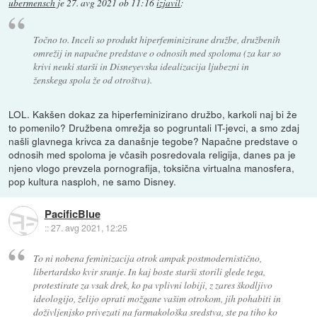
ubermensch
je
27. avg 2021 ob 11:16
izjavil
:
Točno to. Inceli so produkt hiperfeminizirane družbe, družbenih
omrežij in napačne predstave o odnosih med spoloma (za kar so
krivi neuki starši in Disneyevska idealizacija ljubezni in
ženskega spola že od otroštva).
LOL. Kakšen dokaz za hiperfeminizirano družbo, karkoli naj bi že
to pomenilo? Družbena omrežja so pogruntali IT-jevci, a smo zdaj
našli glavnega krivca za današnje tegobe? Napačne predstave o
odnosih med spoloma je včasih posredovala religija, danes pa je
njeno vlogo prevzela pornografija, toksična virtualna manosfera,
pop kultura nasploh, ne samo Disney.
PacificBlue
::
27. avg 2021, 12:25
To ni nobena feminizacija otrok ampak postmodernistično,
libertardsko kvir sranje. In kaj boste starši storili glede tega,
protestirate za vsak drek, ko pa vplivni lobiji, z zares škodljivo
ideologijo, želijo oprati možgane vašim otrokom, jih pohabiti in
doživljenjsko privezati na farmakološka sredstva, ste pa tiho ko