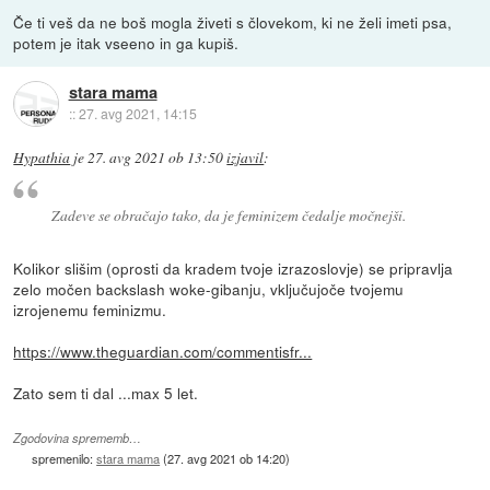
Če ti veš da ne boš mogla živeti s človekom, ki ne želi imeti psa,
potem je itak vseeno in ga kupiš.
stara mama
::
27. avg 2021, 14:15
Hypathia
je
27. avg 2021 ob 13:50
izjavil
:
Zadeve se obračajo tako, da je feminizem čedalje močnejši.
Kolikor slišim (oprosti da kradem tvoje izrazoslovje) se pripravlja
zelo močen backslash woke-gibanju, vključujoče tvojemu
izrojenemu feminizmu.
https://www.theguardian.com/commentisfr...
Zato sem ti dal ...max 5 let.
Zgodovina sprememb…
spremenilo:
stara mama
(
27. avg 2021 ob 14:20
)