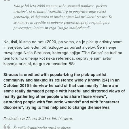
Kdo je bil leta 2000 na netu se bo spomnil poplave "pickup
artistov", ki so takrat izkoristili trg in povprasevanje v neki
generaciji, ki dejansko ni imela pojma kak privlaciti zenske. To
se namrec ni zgodilo se nobeno generacijo prej, sovpada pa s
povecanjem locitev in ergo "single-motherhood".
No, tisti, ki smo na netu 2020, pa vemo, da je pickup artistry scam
in verjetno tudi eden od razlogov za porast incelov. Še mnenje
razvpitega Neila Straussa, katerega knjiga "The Game" se tudi na
tem forumu omenja kot neka referenca, čeprav je sam avtor
kasneje priznal, da gre za navaden BS:
Strauss is credited with popularizing the pick-up artist
community and making its existence widely known.[24] In an
October 2015 interview he said of that community "there are
some really damaged people with hateful and distorted views of
reality gathering other people who share those views",
attracting people with "neurotic wounds" and with "character
disorders", trying to find help and to change themselves
PacificBlue
je
27. avg 2021 ob 08:37
izjavil
:
Še večja feminizacija otrok se obeta: