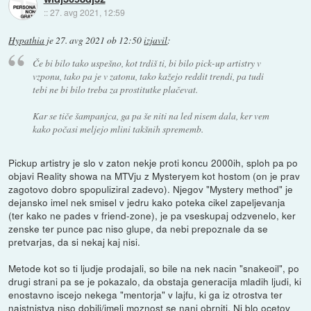
::
27. avg 2021, 12:59
Hypathia
je
27. avg 2021 ob 12:50
izjavil
:
Če bi bilo tako uspešno, kot trdiš ti, bi bilo pick-up artistry v
vzponu, tako pa je v zatonu, tako kažejo reddit trendi, pa tudi
tebi ne bi bilo treba za prostitutke plačevat.
Kar se tiče šampanjca, ga pa še niti na led nisem dala, ker vem
kako počasi meljejo mlini takšnih sprememb.
Pickup artistry je slo v zaton nekje proti koncu 2000ih, sploh pa po
objavi Reality showa na MTVju z Mysteryem kot hostom (on je prav
zagotovo dobro spopuliziral zadevo). Njegov "Mystery method" je
dejansko imel nek smisel v jedru kako poteka cikel zapeljevanja
(ter kako ne pades v friend-zone), je pa vseskupaj odzvenelo, ker
zenske ter punce pac niso glupe, da nebi prepoznale da se
pretvarjas, da si nekaj kaj nisi.
Metode kot so ti ljudje prodajali, so bile na nek nacin "snakeoil", po
drugi strani pa se je pokazalo, da obstaja generacija mladih ljudi, ki
enostavno iscejo nekega "mentorja" v lajfu, ki ga iz otrostva ter
najstnistva niso dobili/imeli moznost se nanj obrniti. Ni blo ocetov