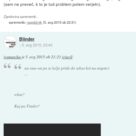
(sam ne preveč, k to je tud problem potem verjetn).
Zgodovina sprememb…
spremenilo:
nagobčnik
(
5. avg 2015 ob 23:31
)
Blinder
::
5. avg 2015, 23:40
ivanuscha
je
5. avg 2015 ob 21:21
izjavil
:
na ona-on pa se lažje pride do seksa kot na urgenci
...
what?
Kaj pa Tinder?