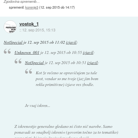
Zgodovina sprememb…
spremenil:
korenje3
(
12. sep 2015 ob 14:17
)
vostok_1
::
12. sep 2015, 15:13
NotSpecial
je
12. sep 2015 ob 11:02
izjavil
:
Unknown_001
je
12. sep 2015 ob 10:55
izjavil
:
NotSpecial
je
12. sep 2015 ob 10:51
izjavil
:
Kot že rečeno se opravičujem za tale
post, vendar so me tvoje (jaz jim bom
rekla primitivne) izjave res zbodle.
Je vsaj iskren...
Z iskrenostjo generalno gledano ni čisto nič narobe. Samo
ponavadi so »najbolj iskreni« (govorim točno za to tematiko)
ravno tisti, ki imajo "največ masla na glavi".