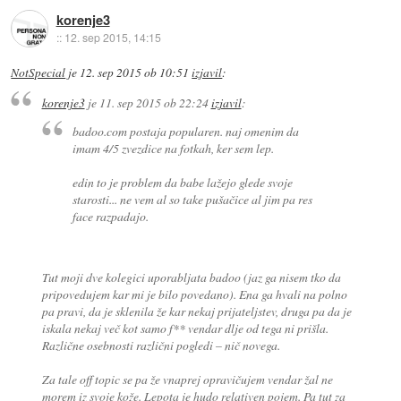
korenje3
::
12. sep 2015, 14:15
NotSpecial
je
12. sep 2015 ob 10:51
izjavil
:
korenje3
je
11. sep 2015 ob 22:24
izjavil
:
badoo.com postaja popularen. naj omenim da
imam 4/5 zvezdice na fotkah, ker sem lep.
edin to je problem da babe lažejo glede svoje
starosti... ne vem al so take pušačice al jim pa res
face razpadajo.
Tut moji dve kolegici uporabljata badoo (jaz ga nisem tko da
pripovedujem kar mi je bilo povedano). Ena ga hvali na polno
pa pravi, da je sklenila že kar nekaj prijateljstev, druga pa da je
iskala nekaj več kot samo f** vendar dlje od tega ni prišla.
Različne osebnosti različni pogledi – nič novega.
Za tale off topic se pa že vnaprej opravičujem vendar žal ne
morem iz svoje kože. Lepota je hudo relativen pojem. Pa tut za