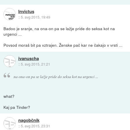
Invictus
::
5. avg 2015, 19:49
Badoo je sranje, na ona-on pa se lažje pride do seksa kot na
urgenci ...
Povsod moraš bit pa vztrajen. Ženske pač kar ne čakajo v vrsti ...
ivanuscha
::
5. avg 2015, 21:21
na ona-on pa se lažje pride do seksa kot na urgenci ...
what?
Kaj pa Tinder?
nagobčnik
::
5. avg 2015, 23:31