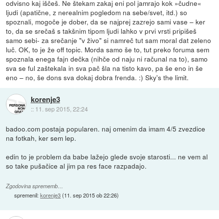
odvisno kaj iščeš. Ne štekam zakaj eni pol jamrajo kok »čudne«
ljudi (apatične, z nerealnim pogledom na sebe/svet, itd.) so
spoznali, mogoče je dober, da se najprej zazrejo sami vase – ker
to, da se srečaš s takšnim tipom ljudi lahko v prvi vrsti pripišeš
samo sebi- za srečanje "v živo" si namreč tut sam moral dat zeleno
luč. OK, to je že off topic. Morda samo še to, tut preko foruma sem
spoznala enega fajn dečka (nihče od naju ni računal na to), samo
sva se ful zaštekala in sva pač šla na tisto kavo, pa še eno in še
eno – no, še dons sva dokaj dobra frenda. :) Sky's the limit.
korenje3
::
11. sep 2015, 22:24
badoo.com postaja popularen. naj omenim da imam 4/5 zvezdice
na fotkah, ker sem lep.
edin to je problem da babe lažejo glede svoje starosti... ne vem al
so take pušačice al jim pa res face razpadajo.
Zgodovina sprememb…
spremenil:
korenje3
(
11. sep 2015 ob 22:26
)