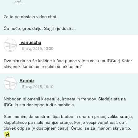
noč...
Za to pa obstaja video chat.
Če noče, greš dalje. Saj jih je dosti ...
ivanuscha
::
5. avg 2015, 13:30
Dvomim da so še kakšne lušne punce v tem cajtu na IRCu :) Kater
slovenski kanal pa je sploh še aktualen?
Boobiz
::
5. avg 2015, 16:10
Nobeden ni omenil klepetulje, ircneta in frendov. Slednja sta na
IRCu in sta dostopna tudi z mobitela.
Sam menim, da so strani tipa badoo in ona-on precej veliko sranje,
klepetalnice pa malo manjše sranje, ker je večja verjetnost, da ti
človek odpiše (v dostojnem času). Četudi se za imenom skriva tip.