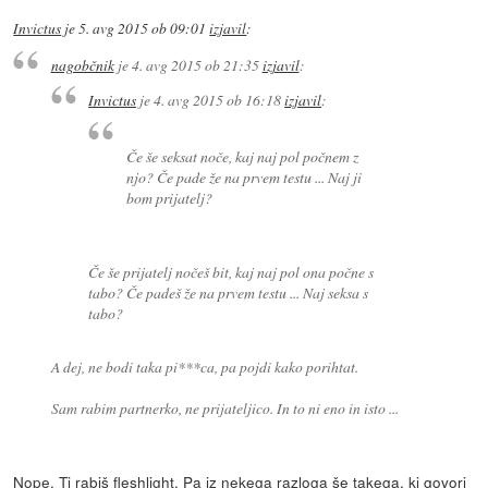
Invictus
je
5. avg 2015 ob 09:01
izjavil
:
nagobčnik
je
4. avg 2015 ob 21:35
izjavil
:
Invictus
je
4. avg 2015 ob 16:18
izjavil
:
Če še seksat noče, kaj naj pol počnem z
njo? Če pade že na prvem testu ... Naj ji
bom prijatelj?
Če še prijatelj nočeš bit, kaj naj pol ona počne s
tabo? Če padeš že na prvem testu ... Naj seksa s
tabo?
A dej, ne bodi taka pi***ca, pa pojdi kako porihtat.
Sam rabim partnerko, ne prijateljico. In to ni eno in isto ...
Nope. Ti rabiš fleshlight. Pa iz nekega razloga še takega, ki govori