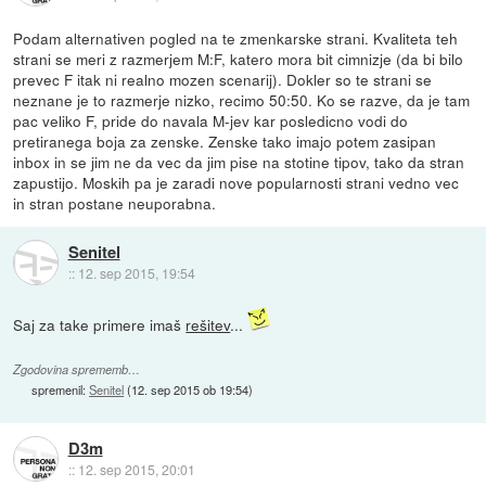
Podam alternativen pogled na te zmenkarske strani. Kvaliteta teh
strani se meri z razmerjem M:F, katero mora bit cimnizje (da bi bilo
prevec F itak ni realno mozen scenarij). Dokler so te strani se
neznane je to razmerje nizko, recimo 50:50. Ko se razve, da je tam
pac veliko F, pride do navala M-jev kar posledicno vodi do
pretiranega boja za zenske. Zenske tako imajo potem zasipan
inbox in se jim ne da vec da jim pise na stotine tipov, tako da stran
zapustijo. Moskih pa je zaradi nove popularnosti strani vedno vec
in stran postane neuporabna.
Senitel
::
12. sep 2015, 19:54
Saj za take primere imaš
rešitev
...
Zgodovina sprememb…
spremenil:
Senitel
(
12. sep 2015 ob 19:54
)
D3m
::
12. sep 2015, 20:01