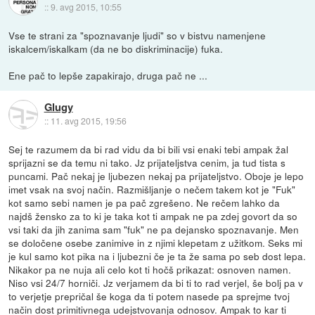
::
9. avg 2015, 10:55
Vse te strani za "spoznavanje ljudi" so v bistvu namenjene
iskalcem/iskalkam (da ne bo diskriminacije) fuka.
Ene pač to lepše zapakirajo, druga pač ne ...
Glugy
::
11. avg 2015, 19:56
Sej te razumem da bi rad vidu da bi bili vsi enaki tebi ampak žal
sprijazni se da temu ni tako. Jz prijateljstva cenim, ja tud tista s
puncami. Pač nekaj je ljubezen nekaj pa prijateljstvo. Oboje je lepo
imet vsak na svoj način. Razmišljanje o nečem takem kot je "Fuk"
kot samo sebi namen je pa pač zgrešeno. Ne rečem lahko da
najdš žensko za to ki je taka kot ti ampak ne pa zdej govort da so
vsi taki da jih zanima sam "fuk" ne pa dejansko spoznavanje. Men
se določene osebe zanimive in z njimi klepetam z užitkom. Seks mi
je kul samo kot pika na i ljubezni če je ta že sama po seb dost lepa.
Nikakor pa ne nuja ali celo kot ti hočš prikazat: osnoven namen.
Niso vsi 24/7 horniči. Jz verjamem da bi ti to rad verjel, še bolj pa v
to verjetje prepričal še koga da ti potem nasede pa sprejme tvoj
način dost primitivnega udejstvovanja odnosov. Ampak to kar ti