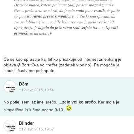
Drugače punco, katero pa imam zdaj, pa sem spoznal zunaj v
živo ... preko neta se mi zdi, da je zelo
malo
punc
resnih
, če pa že
so, pa
niso ravno preveč simpatične
. ;) Vse ki sem spoznal, da
sva se dobila v živo ... so bile kelnarce, ena je mela več kot 20
tipov, druga je
lagala da je že sama sebi verjela
itd ... :)
Opasni
primerki
so na netu. :P
Če se kdo sprašuje kaj lahko pričakuje od internet zmenkarij je
objava @BorutO-a volltreffer (zadetek v polno). Pa mogoče je
izpustil čustvene psihopate.
D3m
::
12. avg 2015, 19:54
No potlej sem jaz imel srečo.....
. Ker moja je
zelo veliko srečo
simpatična in luštna ocena 9/10.
Blinder
::
12. avg 2015, 19:57