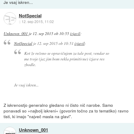
Je vsaj iskren...
NotSpecial
::
12. sep 2015, 11:02
Unknown_001
je
12. sep 2015 ob 10:55
izjavil
:
NotSpecial
je
12. sep 2015 ob 10:51
izjavil
:
Kot že rečeno se opravičujem za tale post, vendar so
me tvoje (jaz jim bom rekla primitivne) izjave res
zbodle.
Je vsaj iskren...
Z iskrenostjo generalno gledano ni čisto nič narobe. Samo
ponavadi so »najbolj iskreni« (govorim točno za to tematiko) ravno
tisti, ki imajo "največ masla na glavi".
Unknown_001