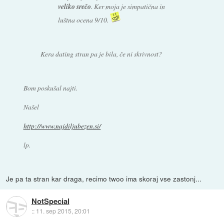
veliko srečo
. Ker moja je simpatična in
luštna ocena 9/10.
Kera dating stran pa je bila, če ni skrivnost?
Bom poskušal najti.
Našel
http://www.najdiljubezen.si/
lp.
Je pa ta stran kar draga, recimo twoo ima skoraj vse zastonj...
NotSpecial
::
11. sep 2015, 20:01