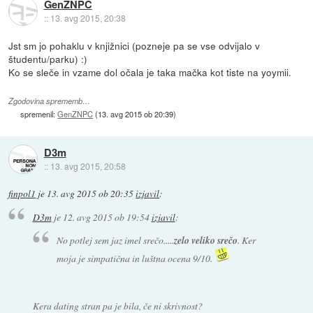
GenZNPC
::
13. avg 2015, 20:38
Jst sm jo pohaklu v knjižnici (pozneje pa se vse odvijalo v
študentu/parku) :)
Ko se sleče in vzame dol očala je taka mačka kot tiste na yoymii.
Zgodovina sprememb…
spremenil:
GenZNPC
(
13. avg 2015 ob 20:39
)
D3m
::
13. avg 2015, 20:58
finpol1
je
13. avg 2015 ob 20:35
izjavil
:
D3m
je
12. avg 2015 ob 19:54
izjavil
:
No potlej sem jaz imel srečo.....
zelo veliko srečo
. Ker
moja je simpatična in luštna ocena 9/10.
Kera dating stran pa je bila, če ni skrivnost?