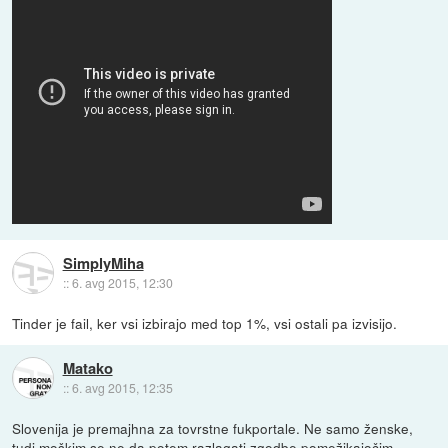
SimplyMiha
::
6. avg 2015, 12:30
Tinder je fail, ker vsi izbirajo med top 1%, vsi ostali pa izvisijo.
Matako
::
6. avg 2015, 12:35
Slovenija je premajhna za tovrstne fukportale. Ne samo ženske,
tudi moškim se ne da potem razlagati zgodbe pomežikajočim