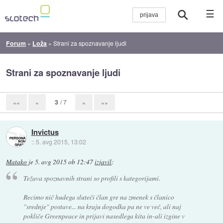
☰
Forum
»
Loža
»
Strani za spoznavanje ljudi
Strani za spoznavanje ljudi
3
/ 7
««
«
»
»»
Invictus
::
5. avg 2015, 13:02
Matako
je
5. avg 2015 ob 12:47
izjavil
:
Težava spoznavnih strani so profili s kategorijami.
Recimo nič hudega sluteči član gre na zmenek s članico
"srednje" postave... na kraju dogodka pa ne ve več, ali naj
pokliče Greenpeace in prijavi nasedlega kita in-ali izgine v