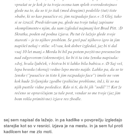
vprašat se je kok je ta tvoja ocena tam sploh »verodostojna«
glede na to, da so ti jo itak (med drugimi) podelile (tut) tiste
»babe, ki so kao pusačice oz. jim razpadajo face.« :S Glej, tako
si se izrazil. Predvidevam pa, glede na tvoje tukaj zapisane
»komplimente« njim, da sam izgledaš najmanj kot Brad Pitt. :D
Skratka, poden od podna izjava. Pa tut če lažejo glede svoje
starosti – je to njihov problem. Se greš pač njihovo igro in jim
napišeš nekaj v stilu: »Uvau, kok dober izgledaš, jaz bi ti dal
vsaj 10 let manj.« Morda bi bil pa potem pozitivno presenečen
nad odgovorom (iskrenostjo), ko bi ti ta ista ženska napisala:
»Joj, hvala ljubček, v bistvu bi ti lahko bila babica.« :D Saj veš,
lepa beseda (skoraj) vedno lepo mesto najde. Lahko pa, da so te
ženske ("pusačice in tiste k jim razpadajo face") imele ne vem
kok hude življenjske zgodbe (psihične probleme, itd.), ki so na
njih pustile vidne posledice. Kdo si ti, da bi jih "sodil"?! Kot že
rečeno se opravičujem za tale post, vendar so me tvoje (jaz jim
bom rekla primitivne) izjave res zbodle.
sej sem napisal da lažejo. in pa kadilke v povprečju izgledajo
starejše kot so v resnici. izjava je na mestu. in ja sem ful proti
kadilcem ker me zlo moti.