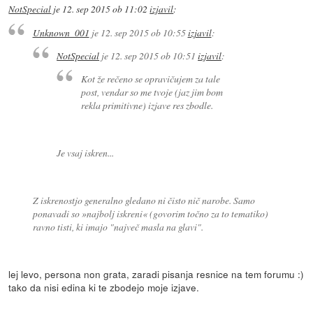
NotSpecial
je
12. sep 2015 ob 11:02
izjavil
:
Unknown_001
je
12. sep 2015 ob 10:55
izjavil
:
NotSpecial
je
12. sep 2015 ob 10:51
izjavil
:
Kot že rečeno se opravičujem za tale
post, vendar so me tvoje (jaz jim bom
rekla primitivne) izjave res zbodle.
Je vsaj iskren...
Z iskrenostjo generalno gledano ni čisto nič narobe. Samo
ponavadi so »najbolj iskreni« (govorim točno za to tematiko)
ravno tisti, ki imajo "največ masla na glavi".
lej levo, persona non grata, zaradi pisanja resnice na tem forumu :)
tako da nisi edina ki te zbodejo moje izjave.