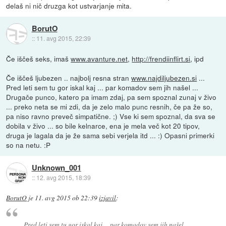
delaš ni nič druzga kot ustvarjanje mita.
BorutO
::
11. avg 2015, 22:39
Če iščeš seks, imaš
www.avanture.net
,
http://frendiinflirt.si
, ipd
Če iščeš ljubezen .. najbolj resna stran
www.najdiljubezen.si
...
Pred leti sem tu gor iskal kaj ... par komadov sem jih našel ...
Drugače punco, katero pa imam zdaj, pa sem spoznal zunaj v živo
... preko neta se mi zdi, da je zelo malo punc resnih, če pa že so,
pa niso ravno preveč simpatične. ;) Vse ki sem spoznal, da sva se
dobila v živo ... so bile kelnarce, ena je mela več kot 20 tipov,
druga je lagala da je že sama sebi verjela itd ... :) Opasni primerki
so na netu. :P
Unknown_001
::
12. avg 2015, 18:39
BorutO
je
11. avg 2015 ob 22:39
izjavil
:
Pred leti sem tu gor iskal kaj ... par komadov sem jih našel ...