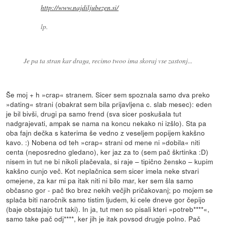
http://www.najdiljubezen.si/
lp.
Je pa ta stran kar draga, recimo twoo ima skoraj vse zastonj...
Še moj + h »crap« stranem. Sicer sem spoznala samo dva preko
»dating« strani (obakrat sem bila prijavljena c. slab mesec): eden
je bil bivši, drugi pa samo frend (sva sicer poskušala tut
nadgrajevati, ampak se nama na koncu nekako ni izšlo). Sta pa
oba fajn dečka s katerima še vedno z veseljem popijem kakšno
kavo. :) Nobena od teh »crap« strani od mene ni »dobila« niti
centa (neposredno gledano), ker jaz za to (sem pač škrtinka :D)
nisem in tut ne bi nikoli plačevala, si raje – tipično žensko – kupim
kakšno cunjo več. Kot neplačnica sem sicer imela neke stvari
omejene, za kar mi pa itak niti ni bilo mar, ker sem šla samo
občasno gor - pač tko brez nekih večjih pričakovanj; po mojem se
splača biti naročnik samo tistim ljudem, ki cele dneve gor čepijo
(baje obstajajo tut taki). In ja, tut men so pisali kteri »potreb****«,
samo take pač odj****, ker jih je itak povsod drugje polno. Pač