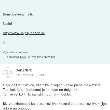
Bom poskušal najti.
Našel
http://www.najdiljubezen.si/
lp.
Zgodovina sprememb…
spremenil:
D3m
(
13. avg 2015 ob 21:08
)
GenZNPC
::
13. avg 2015, 21:14
Rajši pejt v knjižnico, vzem kako knjigo v roke pa se malo zrihtaj.
Tudi kak šport (občasno) je koristen na dolgi rok.
Tam je veliko finih, samskih, potr bnih deklet.
poklepetaj s kako sramežljivo, ko se ti pa ta sramežljiva knjiga
Malo
odpre pa ohohoo.