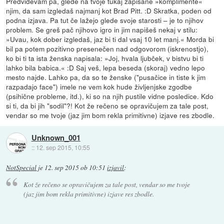
Predvidevam pa, glede na tvoje tukaj zapisane »komplimente«
njim, da sam izgledaš najmanj kot Brad Pitt. :D Skratka, poden od
podna izjava. Pa tut če lažejo glede svoje starosti – je to njihov
problem. Se greš pač njihovo igro in jim napišeš nekaj v stilu:
»Uvau, kok dober izgledaš, jaz bi ti dal vsaj 10 let manj.« Morda bi
bil pa potem pozitivno presenečen nad odgovorom (iskrenostjo),
ko bi ti ta ista ženska napisala: »Joj, hvala ljubček, v bistvu bi ti
lahko bila babica.« :D Saj veš, lepa beseda (skoraj) vedno lepo
mesto najde. Lahko pa, da so te ženske ("pusačice in tiste k jim
razpadajo face") imele ne vem kok hude življenjske zgodbe
(psihične probleme, itd.), ki so na njih pustile vidne posledice. Kdo
si ti, da bi jih "sodil"?! Kot že rečeno se opravičujem za tale post,
vendar so me tvoje (jaz jim bom rekla primitivne) izjave res zbodle.
Unknown_001
::
12. sep 2015, 10:55
NotSpecial
je
12. sep 2015 ob 10:51
izjavil
:
Kot že rečeno se opravičujem za tale post, vendar so me tvoje
(jaz jim bom rekla primitivne) izjave res zbodle.