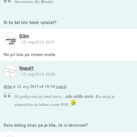
Awwwwww, thx Blinder.
Si že šel loto listek vplačat?
D3m
::
12. avg 2015, 20:27
No pri loto pa nimam sreče.
finpol1
::
13. avg 2015, 20:35
D3m
je
12. avg 2015 ob 19:54
izjavil
:
No potlej sem jaz imel srečo.....
zelo veliko srečo
. Ker moja je
simpatična in luštna ocena 9/10.
Kera dating stran pa je bila, če ni skrivnost?