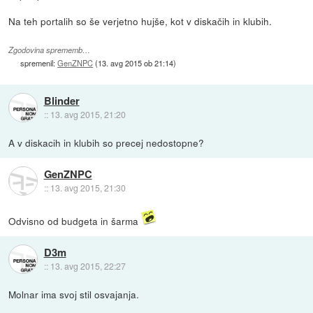
Na teh portalih so še verjetno hujše, kot v diskačih in klubih.
Zgodovina sprememb…
spremenil:
GenZNPC
(
13. avg 2015 ob 21:14
)
Blinder
::
13. avg 2015, 21:20
A v diskacih in klubih so precej nedostopne?
GenZNPC
::
13. avg 2015, 21:30
Odvisno od budgeta in šarma
D3m
::
13. avg 2015, 22:27
Molnar ima svoj stil osvajanja.