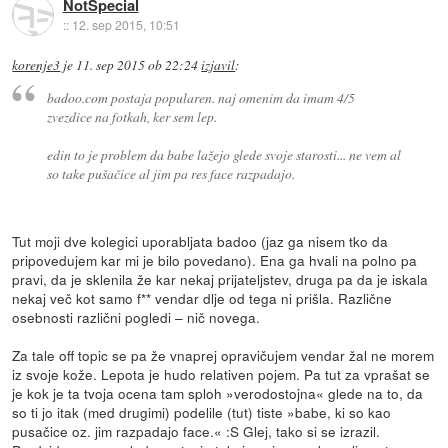
NotSpecial
::
12. sep 2015, 10:51
korenje3
je
11. sep 2015 ob 22:24
izjavil
:
badoo.com postaja popularen. naj omenim da imam 4/5
zvezdice na fotkah, ker sem lep.
edin to je problem da babe lažejo glede svoje starosti... ne vem al
so take pušačice al jim pa res face razpadajo.
Tut moji dve kolegici uporabljata badoo (jaz ga nisem tko da
pripovedujem kar mi je bilo povedano). Ena ga hvali na polno pa
pravi, da je sklenila že kar nekaj prijateljstev, druga pa da je iskala
nekaj več kot samo f** vendar dlje od tega ni prišla. Različne
osebnosti različni pogledi – nič novega.
Za tale off topic se pa že vnaprej opravičujem vendar žal ne morem
iz svoje kože. Lepota je hudo relativen pojem. Pa tut za vprašat se
je kok je ta tvoja ocena tam sploh »verodostojna« glede na to, da
so ti jo itak (med drugimi) podelile (tut) tiste »babe, ki so kao
pusačice oz. jim razpadajo face.« :S Glej, tako si se izrazil.