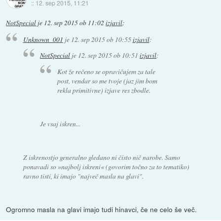
::
12. sep 2015, 11:21
NotSpecial
je
12. sep 2015 ob 11:02
izjavil
:
Unknown_001
je
12. sep 2015 ob 10:55
izjavil
:
NotSpecial
je
12. sep 2015 ob 10:51
izjavil
:
Kot že rečeno se opravičujem za tale
post, vendar so me tvoje (jaz jim bom
rekla primitivne) izjave res zbodle.
Je vsaj iskren...
Z iskrenostjo generalno gledano ni čisto nič narobe. Samo
ponavadi so »najbolj iskreni« (govorim točno za to tematiko)
ravno tisti, ki imajo "največ masla na glavi".
Ogromno masla na glavi imajo tudi hinavci, če ne celo še več.