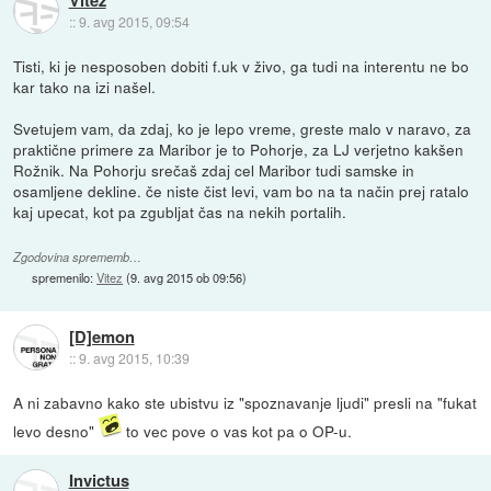
Vitez
::
9. avg 2015, 09:54
Tisti, ki je nesposoben dobiti f.uk v živo, ga tudi na interentu ne bo
kar tako na izi našel.
Svetujem vam, da zdaj, ko je lepo vreme, greste malo v naravo, za
praktične primere za Maribor je to Pohorje, za LJ verjetno kakšen
Rožnik. Na Pohorju srečaš zdaj cel Maribor tudi samske in
osamljene dekline. če niste čist levi, vam bo na ta način prej ratalo
kaj upecat, kot pa zgubljat čas na nekih portalih.
Zgodovina sprememb…
spremenilo:
Vitez
(
9. avg 2015 ob 09:56
)
[D]emon
::
9. avg 2015, 10:39
A ni zabavno kako ste ubistvu iz "spoznavanje ljudi" presli na "fukat
levo desno"
to vec pove o vas kot pa o OP-u.
Invictus