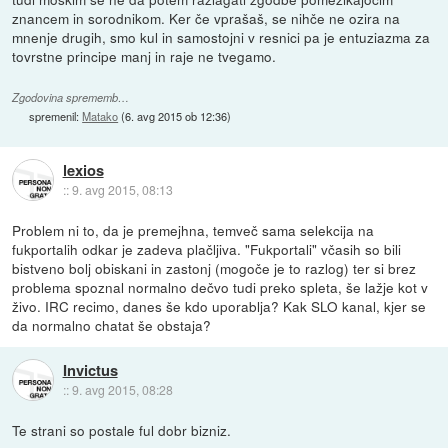
znancem in sorodnikom. Ker če vprašaš, se nihče ne ozira na
mnenje drugih, smo kul in samostojni v resnici pa je entuziazma za
tovrstne principe manj in raje ne tvegamo.
Zgodovina sprememb…
spremenil:
Matako
(
6. avg 2015 ob 12:36
)
lexios
::
9. avg 2015, 08:13
Problem ni to, da je premejhna, temveč sama selekcija na
fukportalih odkar je zadeva plačljiva. "Fukportali" včasih so bili
bistveno bolj obiskani in zastonj (mogoče je to razlog) ter si brez
problema spoznal normalno dečvo tudi preko spleta, še lažje kot v
živo. IRC recimo, danes še kdo uporablja? Kak SLO kanal, kjer se
da normalno chatat še obstaja?
Invictus
::
9. avg 2015, 08:28
Te strani so postale ful dobr bizniz.