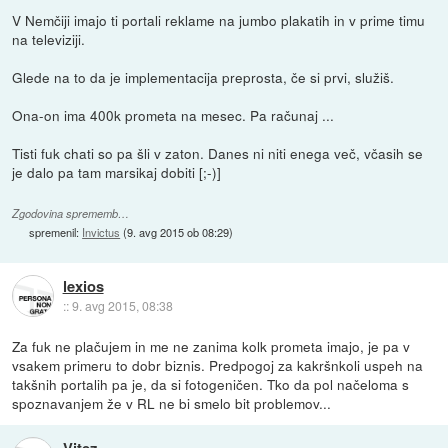
V Nemčiji imajo ti portali reklame na jumbo plakatih in v prime timu
na televiziji.
Glede na to da je implementacija preprosta, če si prvi, služiš.
Ona-on ima 400k prometa na mesec. Pa računaj ...
Tisti fuk chati so pa šli v zaton. Danes ni niti enega več, včasih se
je dalo pa tam marsikaj dobiti [;-)]
Zgodovina sprememb…
spremenil:
Invictus
(
9. avg 2015 ob 08:29
)
lexios
::
9. avg 2015, 08:38
Za fuk ne plačujem in me ne zanima kolk prometa imajo, je pa v
vsakem primeru to dobr biznis. Predpogoj za kakršnkoli uspeh na
takšnih portalih pa je, da si fotogeničen. Tko da pol načeloma s
spoznavanjem že v RL ne bi smelo bit problemov...