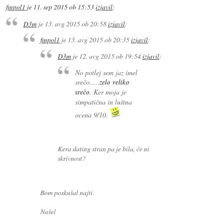
finpol1
je
11. sep 2015 ob 15:53
izjavil
:
D3m
je
13. avg 2015 ob 20:58
izjavil
:
finpol1
je
13. avg 2015 ob 20:35
izjavil
:
D3m
je
12. avg 2015 ob 19:54
izjavil
:
No potlej sem jaz imel
srečo.....
zelo veliko
srečo
. Ker moja je
simpatična in luštna
ocena 9/10.
Kera dating stran pa je bila, če ni
skrivnost?
Bom poskušal najti.
Našel