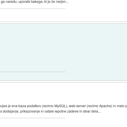
ga naredu, uporabi kakega, ki je že narjen...
ebujes je ena baza podatkov (recimo MySQL), web server (recimo Apache) in malo p
 dodajanje, prikazovanje in ostale lepotne zadeve in stvar dela...