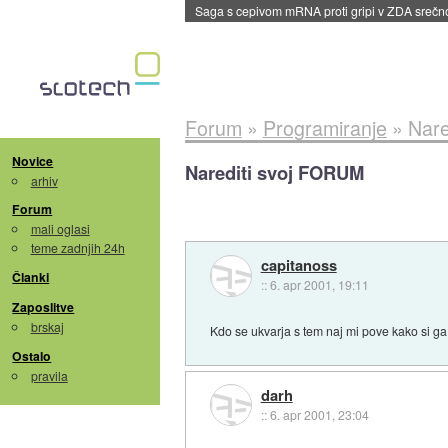
Saga s cepivom mRNA proti gripi v ZDA sreč
Forum
»
Programiranje
»
Nare
Novice
Narediti svoj FORUM
arhiv
Forum
mali oglasi
teme zadnjih 24h
capitanoss
Članki
::
6. apr 2001, 19:11
Zaposlitve
brskaj
Kdo se ukvarja s tem naj mi pove kako si g
Ostalo
pravila
darh
::
6. apr 2001, 23:04