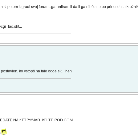
ig in si potem izgradi svoj forum...garantiram ti da ti ga nihče ne bo prinesel na krožn
cgi_faq.sht...
 postavlen, ko vstopš na tale oddelek... heh
LEDATE NA
hTTP://MAR_KO.TRIPOD.COM
!