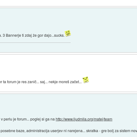
 3 Bannerje ti zdaj že gor dajo...sucks.
r ta forum je res zanič... saj... nekje moreš začet...
v perlu je forum... poglej si ga na
http://www.ljudmila.org/matej/team
ebne baze, administracija userjev ni narejena... skratka - gre bolj za sistem novi