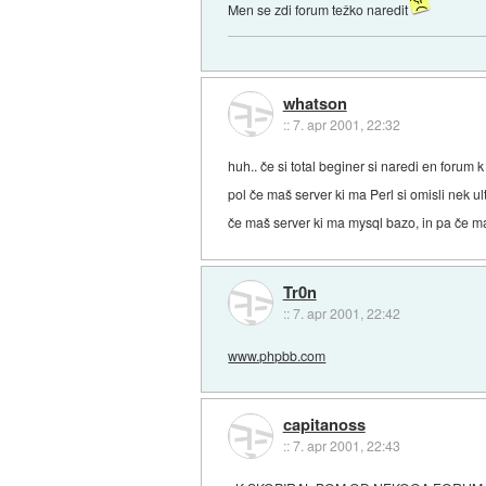
Men se zdi forum težko naredit
whatson
::
7. apr 2001, 22:32
huh.. če si total beginer si naredi en forum k 
pol če maš server ki ma Perl si omisli nek ult
če maš server ki ma mysql bazo, in pa če maš 
Tr0n
::
7. apr 2001, 22:42
www.phpbb.com
capitanoss
::
7. apr 2001, 22:43