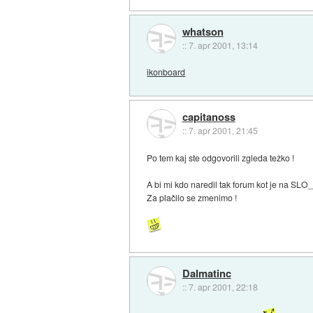
whatson
::
7. apr 2001, 13:14
ikonboard
capitanoss
::
7. apr 2001, 21:45
Po tem kaj ste odgovorili zgleda težko !
A bi mi kdo naredil tak forum kot je na SL
Za plačilo se zmenimo !
Dalmatinc
::
7. apr 2001, 22:18