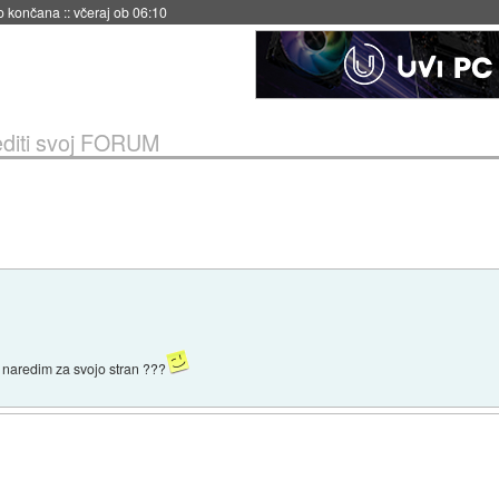
no končana
::
včeraj ob 06:10
diti svoj FORUM
a naredim za svojo stran ???