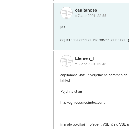
capitanoss
::
7. apr 2001, 22:55
ja !
daj mi kdo naredi en brezvezen fourm bom g
Elemen_T
::
8. apr 2001, 09:48
capitanoss: Jaz (in verjetno še ogromno drug
lahko!
Pojdi na stran
http://cgi.resourceindex.com/
in malo poklikaj in preberi. VSE, čisto VSE (s