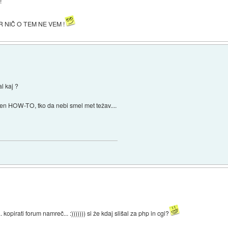
!
R NIČ O TEM NE VEM !
al kaj ?
en HOW-TO, tko da nebi smel met težav....
 kopirati forum namreč... :))))))) si že kdaj slišal za php in cgi?