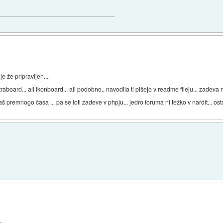
je že pripravljen...
raboard... ali ikonboard... ali podobno.. navodila ti pišejo v readme fileju... zadeva 
premnogo časa ... pa se loti zadeve v phpju... jedro foruma ni težko v nardit... osta