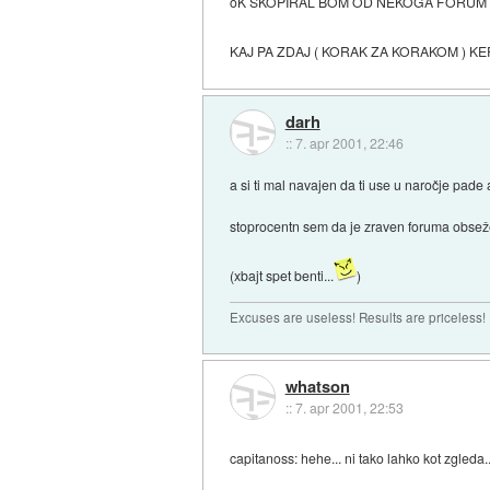
oK SKOPIRAL BOM OD NEKOGA FORUM 
KAJ PA ZDAJ ( KORAK ZA KORAKOM ) KE
darh
::
7. apr 2001, 22:46
a si ti mal navajen da ti use u naročje pade 
stoprocentn sem da je zraven foruma obsež
(xbajt spet benti...
)
Excuses are useless! Results are priceless!
whatson
::
7. apr 2001, 22:53
capitanoss: hehe... ni tako lahko kot zgleda...