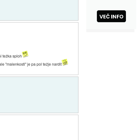
ni težka sploh
le "malenkosti" je pa pol težje nardit