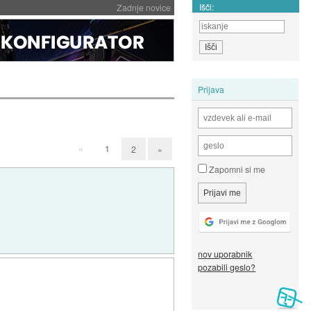
Išči:
Zadnje novice
Prijava
«
1
2
»
Zapomni si me
nov uporabnik
pozabili geslo?