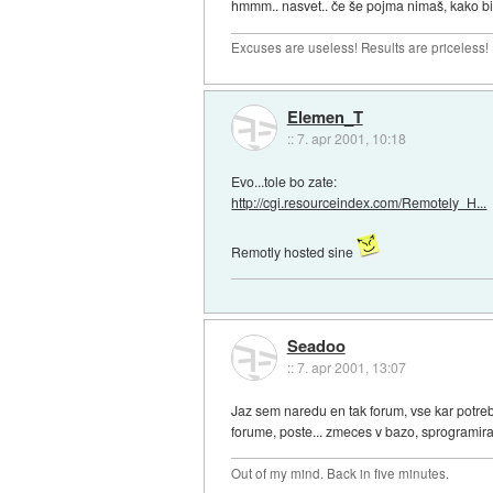
hmmm.. nasvet.. če še pojma nimaš, kako bi 
Excuses are useless! Results are priceless!
Elemen_T
::
7. apr 2001, 10:18
Evo...tole bo zate:
http://cgi.resourceindex.com/Remotely_H...
Remotly hosted sine
Seadoo
::
7. apr 2001, 13:07
Jaz sem naredu en tak forum, vse kar potr
forume, poste... zmeces v bazo, sprogramiras
Out of my mind. Back in five minutes.