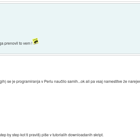
a prenovil to vem !
ih) se je programiranja v Perlu naučilo samih...ok ali pa vsaj namestitve že narejen
tep by step kot ti praviš) piše v tutorialih downloadanih skript.