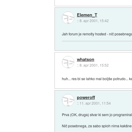
Elemen_T
::
8. apr 2001, 15:42
Jah forum je remotly hosted - nič posebnega.
whatson
::
8. apr 2001, 15:52
huh... res bi se lahko mal boljše potrudo... ke
poweroff
::
11. apr 2001, 11:54
Prva (OK, druga) stvar ki sem jo programiral 
Nič posebnega, za sabo sploh nima kakšne pos