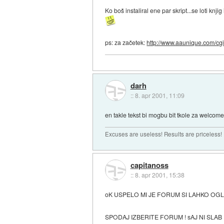
Ko boš instaliral ene par skript...se loti knj
ps: za začetek:
http://www.aaunique.com/cgi/
darh
::
8. apr 2001, 11:09
en takle tekst bi mogbu bit tkole za welcome
Excuses are useless! Results are priceless!
capitanoss
::
8. apr 2001, 15:38
oK USPELO MI JE FORUM SI LAHKO OG
SPODAJ IZBERITE FORUM ! sAJ NI SLAB 