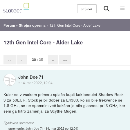
☰
Forum
»
Strojna oprema
»
12th Gen Intel Core - Alder Lake
12th Gen Intel Core - Alder Lake
30
/ 35
««
«
»
»»
John Doe 71
::
14. mar 2022, 12:04
Kuler se v vsakem primeru splača kupit kak bequiet Shadow Rock
3 za 50EUR. Stock je bil dober za E4300, ko so bile frekvence še
1.8 GHz, se ne spomnim več kakšna je bila glasnost pri 3 GHz, ker
sem ga hitro zamenjal za Scythe Mugen.
Zgodovina sprememb…
spremenilo:
John Doe 71
(
14. mar 2022 ob 12:04
)