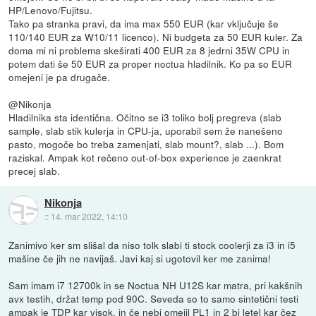
HP/Lenovo/Fujitsu.
Tako pa stranka pravi, da ima max 550 EUR (kar vključuje še
110/140 EUR za W10/11 licenco). Ni budgeta za 50 EUR kuler. Za
doma mi ni problema skeširati 400 EUR za 8 jedrni 35W CPU in
potem dati še 50 EUR za proper noctua hladilnik. Ko pa so EUR
omejeni je pa drugače.
@Nikonja
Hladilnika sta identična. Očitno se i3 toliko bolj pregreva (slab
sample, slab stik kulerja in CPU-ja, uporabil sem že nanešeno
pasto, mogoče bo treba zamenjati, slab mount?, slab ...). Bom
raziskal. Ampak kot rečeno out-of-box experience je zaenkrat
precej slab.
Nikonja
::
14. mar 2022, 14:10
Zanimivo ker sm slišal da niso tolk slabi ti stock coolerji za i3 in i5
mašine če jih ne navijaš. Javi kaj si ugotovil ker me zanima!
Sam imam i7 12700k in se Noctua NH U12S kar matra, pri kakšnih
avx testih, držat temp pod 90C. Seveda so to samo sintetični testi
ampak je TDP kar visok, in če nebi omejil PL1 in 2 bi letel kar čez