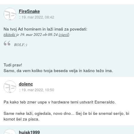
FireSnake
::
19. mar 2022, 08:42
Na tvoj Ad hominem in laži imaš za povedati:
tikitoki
je
19. mar 2022 ob 08:24
izjavil
:
ROLF:)
Tudi prav!
Samo, da vem koliko tvoja beseda velja in kašno težo ima.
dolenc
::
19. mar 2022, 10:50
Pa kako teb zmer uspe v hardware temi ustvarit Esmeraldo.
Same neke laži, ogledala, novo dno... Sej če bi še snemal serijo, bi
komot šel za pisca.
hujsk1999