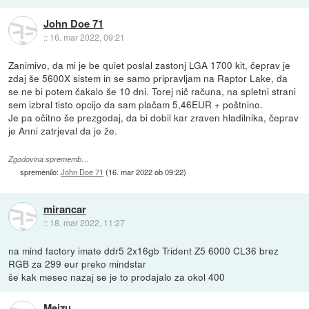
John Doe 71
::
16. mar 2022, 09:21
Zanimivo, da mi je be quiet poslal zastonj LGA 1700 kit, čeprav je
zdaj še 5600X sistem in se samo pripravljam na Raptor Lake, da
se ne bi potem čakalo še 10 dni. Torej nič računa, na spletni strani
sem izbral tisto opcijo da sam plačam 5,46EUR + poštnino.
Je pa očitno še prezgodaj, da bi dobil kar zraven hladilnika, čeprav
je Anni zatrjeval da je že.
Zgodovina sprememb…
spremenilo:
John Doe 71
(
16. mar 2022 ob 09:22
)
mirancar
::
18. mar 2022, 11:27
na mind factory imate ddr5 2x16gb Trident Z5 6000 CL36 brez
RGB za 299 eur preko mindstar
še kak mesec nazaj se je to prodajalo za okol 400
Meizu