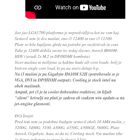
Jao jao LGA1700 platforma je nepredvidljiva kot ne vem kaj.
Sestavil sem že dve mašini, eno i5 12400 in eno i3 12100.
Plate so bile kupljene glede na potrebe po razširitvah in ceni.
Tako je 12400 dobila ravno to, sedaj slavno, Asrock B660M-
HDV (zaradi 2x M.2 in DP/HDMI kombota)
Sicer mašina ni mišljena za kakšne hude all-core loade, bolj je
bistven single core load, ki pa na srečo deluje b.p.
Na i3 mašini je pa Gigabyte H610M S2H (potrebovalo se je
VGA, DVI in DP/HDMI output). Cooling je stock intel na
obeh mašinah.
Ampak, pri i3 je ta cooler dobesedno reaktivec, in kljub
"silent" krivulji na plati je zadeva ob vsakem win update-u na
jet-engine glasnosti.
Đižs krajst.
Pred tem sem za podobne budgete sestavil okoli 10 AM4 mašin, z
3200G, 3400G, 3100, 4300G, 4350G, 4300GE, 5600G. Plate
Asrock, Gigabyte, Asus, ni da ni. Cooling stock. Vse mašine tihe
še danes, nekatere so stare že skoraj 3 leta.