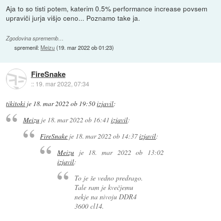
Aja to so tisti potem, katerim 0.5% performance increase povsem
upraviči jurja višjo ceno... Poznamo take ja.
Zgodovina sprememb…
spremenil:
Meizu
(
19. mar 2022 ob 01:23
)
FireSnake
::
19. mar 2022, 07:34
tikitoki
je
18. mar 2022 ob 19:50
izjavil
:
Meizu
je
18. mar 2022 ob 16:41
izjavil
:
FireSnake
je
18. mar 2022 ob 14:37
izjavil
:
Meizu
je
18. mar 2022 ob 13:02
izjavil
:
To je še vedno predrago.
Tale ram je kvečjemu
nekje na nivoju DDR4
3600 cl14.