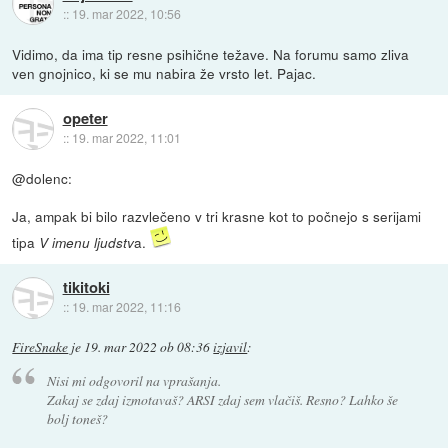
::
19. mar 2022, 10:56
Vidimo, da ima tip resne psihične težave. Na forumu samo zliva
ven gnojnico, ki se mu nabira že vrsto let. Pajac.
opeter
::
19. mar 2022, 11:01
@dolenc:
Ja, ampak bi bilo razvlečeno v tri krasne kot to počnejo s serijami
tipa
a.
V imenu ljudstv
tikitoki
::
19. mar 2022, 11:16
FireSnake
je
19. mar 2022 ob 08:36
izjavil
:
Nisi mi odgovoril na vprašanja.
Zakaj se zdaj izmotavaš? ARSI zdaj sem vlačiš. Resno? Lahko še
bolj toneš?