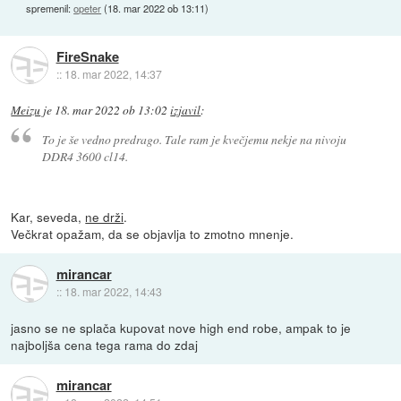
spremenil:
opeter
(
18. mar 2022 ob 13:11
)
FireSnake
::
18. mar 2022, 14:37
Meizu
je
18. mar 2022 ob 13:02
izjavil
:
To je še vedno predrago. Tale ram je kvečjemu nekje na nivoju
DDR4 3600 cl14.
Kar, seveda,
ne drži
.
Večkrat opažam, da se objavlja to zmotno mnenje.
mirancar
::
18. mar 2022, 14:43
jasno se ne splača kupovat nove high end robe, ampak to je
najboljša cena tega rama do zdaj
mirancar