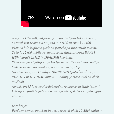
Jao jao LGA1700 platforma je nepredvidljiva kot ne vem kaj.
Sestavil sem že dve mašini, eno i5 12400 in eno i3 12100.
Plate so bile kupljene glede na potrebe po razširitvah in ceni.
Tako je 12400 dobila ravno to, sedaj slavno, Asrock B660M-
HDV (zaradi 2x M.2 in DP/HDMI kombota)
Sicer mašina ni mišljena za kakšne hude all-core loade, bolj je
bistven single core load, ki pa na srečo deluje b.p.
Na i3 mašini je pa Gigabyte H610M S2H (potrebovalo se je
VGA, DVI in DP/HDMI output). Cooling je stock intel na obeh
mašinah.
Ampak, pri i3 je ta cooler dobesedno reaktivec, in kljub "silent"
krivulji na plati je zadeva ob vsakem win update-u na jet-engine
glasnosti.
Đižs krajst.
Pred tem sem za podobne budgete sestavil okoli 10 AM4 mašin, z