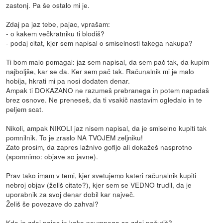
zastonj. Pa še ostalo mi je.
Zdaj pa jaz tebe, pajac, vprašam:
- o kakem večkratniku ti blodiš?
- podaj citat, kjer sem napisal o smiselnosti takega nakupa?
Ti bom malo pomagal: jaz sem napisal, da sem pač tak, da kupim
najboljše, kar se da. Ker sem pač tak. Računalnik mi je malo
hobija, hkrati mi pa nosi dodaten denar.
Ampak ti DOKAZANO ne razumeš prebranega in potem napadaš
brez osnove. Ne preneseš, da ti vsakič nastavim ogledalo in te
peljem scat.
Nikoli, ampak NIKOLI jaz nisem napisal, da je smiselno kupiti tak
pomnilnik. To je zraslo NA TVOJEM zeljniku!
Zato prosim, da zapres lažnivo gofljo ali dokažeš nasprotno
(spomnimo: objave so javne).
Prav tako imam v temi, kjer svetujemo kateri računalnik kupiti
nebroj objav (želiš citate?), kjer sem se VEDNO trudil, da je
uporabnik za svoj denar dobil kar največ.
Želiš še povezave do zahval?
Kdo je zdaj pajac in kako neumnega se zdaj počutiš?