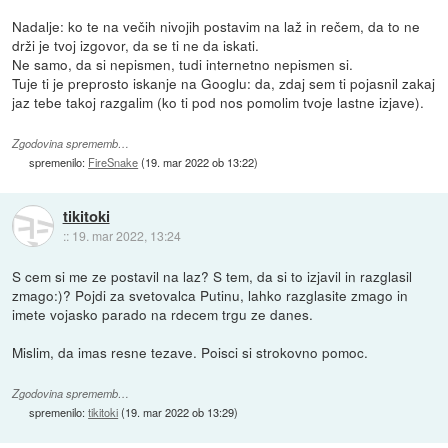
Nadalje: ko te na večih nivojih postavim na laž in rečem, da to ne
drži je tvoj izgovor, da se ti ne da iskati.
Ne samo, da si nepismen, tudi internetno nepismen si.
Tuje ti je preprosto iskanje na Googlu: da, zdaj sem ti pojasnil zakaj
jaz tebe takoj razgalim (ko ti pod nos pomolim tvoje lastne izjave).
Zgodovina sprememb…
spremenilo:
FireSnake
(
19. mar 2022 ob 13:22
)
tikitoki
::
19. mar 2022, 13:24
S cem si me ze postavil na laz? S tem, da si to izjavil in razglasil
zmago:)? Pojdi za svetovalca Putinu, lahko razglasite zmago in
imete vojasko parado na rdecem trgu ze danes.
Mislim, da imas resne tezave. Poisci si strokovno pomoc.
Zgodovina sprememb…
spremenilo:
tikitoki
(
19. mar 2022 ob 13:29
)