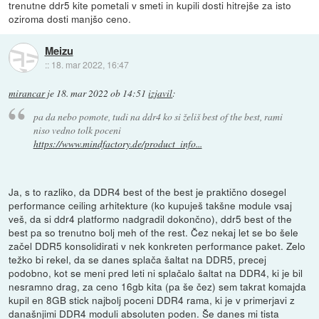
trenutne ddr5 kite pometali v smeti in kupili dosti hitrejše za isto
oziroma dosti manjšo ceno.
Meizu
::
18. mar 2022, 16:47
mirancar
je
18. mar 2022 ob 14:51
izjavil
:
pa da nebo pomote, tudi na ddr4 ko si želiš best of the best, rami
niso vedno tolk poceni
https://www.mindfactory.de/product_info...
Ja, s to razliko, da DDR4 best of the best je praktično dosegel
performance ceiling arhitekture (ko kupuješ takšne module vsaj
veš, da si ddr4 platformo nadgradil dokončno), ddr5 best of the
best pa so trenutno bolj meh of the rest. Čez nekaj let se bo šele
začel DDR5 konsolidirati v nek konkreten performance paket. Zelo
težko bi rekel, da se danes splača šaltat na DDR5, precej
podobno, kot se meni pred leti ni splačalo šaltat na DDR4, ki je bil
nesramno drag, za ceno 16gb kita (pa še čez) sem takrat komajda
kupil en 8GB stick najbolj poceni DDR4 rama, ki je v primerjavi z
današnjimi DDR4 moduli absoluten poden. Še danes mi tista