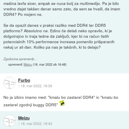
mašina lavfa sicer, ampak se nuca bolj za multimedijo. Pa je bilo
vredno dajat takšen denar samo zato, da sem se hvalil, da imam
DDR4? Po mojem ne.
Se da opazit danes v praksi razliko med DDR4 ter DDR5
platformo? Absolutno ne. Edino če delaš neko opravilo, ki je
dolgotrajno in traja tedne da zaključi, kjer bi na račun tistih
potencialnih 10% performance increasa pomenilo prišparanih
nekaj ur ali dan. Koliko pa nas je takšnih, ki to delajo?
Zgodovina sprememb…
spremenil:
Meizu
(
18. mar 2022 ob 16:48
)
Furbo
::
18. mar 2022, 18:39
No ja izbiro imamo med: "kmalu bo zastarel DDR4" in "kmalu bo
zastarel zgodnji buggy DDR5"
Meizu
::
18. mar 2022, 19:43