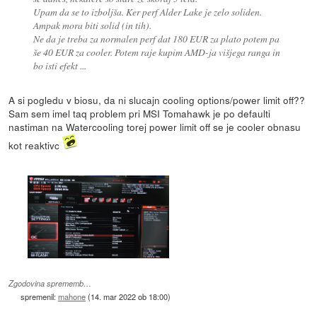
Upam da se to izboljša. Ker perf Alder Lake je zelo soliden.
Ampak mora biti solid (in tih).
Ne da je treba za normalen perf dat 180 EUR za plato potem pa
še 40 EUR za cooler. Potem raje kupim AMD-ja višjega ranga in
bo isti efekt ...
A si pogledu v biosu, da ni slucajn cooling options/power limit off??
Sam sem imel taq problem pri MSI Tomahawk je po defaulti
nastiman na Watercooling torej power limit off se je cooler obnasu
kot reaktivc
Zgodovina sprememb…
spremenil:
mahone
(
14. mar 2022 ob 18:00
)