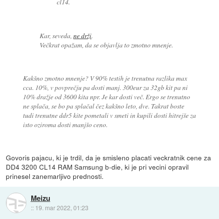
cl14.
Kar, seveda,
ne drži
.
Večkrat opažam, da se objavlja to zmotno mnenje.
Kakšno zmotno mnenje? V 90% testih je trenutna razlika max
cca. 10%, v povprečju pa dosti manj. 300eur za 32gb kit pa ni
10% dražje od 3600 kita npr. Je kar dosti več. Ergo se trenutno
ne splača, se bo pa splačal čez kakšno leto, dve. Takrat boste
tudi trenutne ddr5 kite pometali v smeti in kupili dosti hitrejše za
isto oziroma dosti manjšo ceno.
Govoris pajacu, ki je trdil, da je smisleno placati veckratnik cene za
DD4 3200 CL14 RAM Samsung b-die, ki je pri vecini opravil
prinesel zanemarljivo prednosti.
Meizu
::
19. mar 2022, 01:23