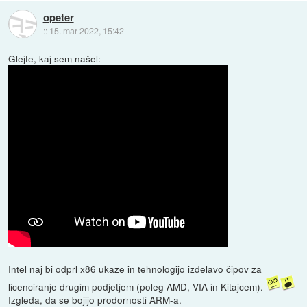
opeter
::
15. mar 2022, 15:42
Glejte, kaj sem našel:
Intel naj bi odprl x86 ukaze in tehnologijo izdelavo čipov za
licenciranje drugim podjetjem (poleg AMD, VIA in Kitajcem).
Izgleda, da se bojijo prodornosti ARM-a.