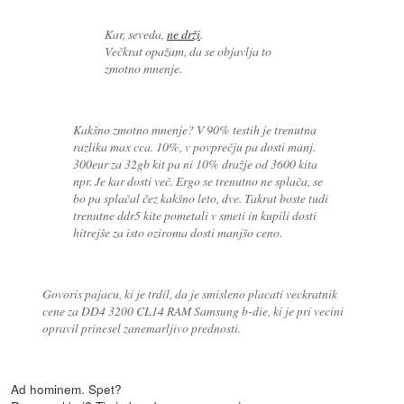
Kar, seveda,
ne drži
.
Večkrat opažam, da se objavlja to
zmotno mnenje.
Kakšno zmotno mnenje? V 90% testih je trenutna
razlika max cca. 10%, v povprečju pa dosti manj.
300eur za 32gb kit pa ni 10% dražje od 3600 kita
npr. Je kar dosti več. Ergo se trenutno ne splača, se
bo pa splačal čez kakšno leto, dve. Takrat boste tudi
trenutne ddr5 kite pometali v smeti in kupili dosti
hitrejše za isto oziroma dosti manjšo ceno.
Govoris pajacu, ki je trdil, da je smisleno placati veckratnik
cene za DD4 3200 CL14 RAM Samsung b-die, ki je pri vecini
opravil prinesel zanemarljivo prednosti.
Ad hominem. Spet?