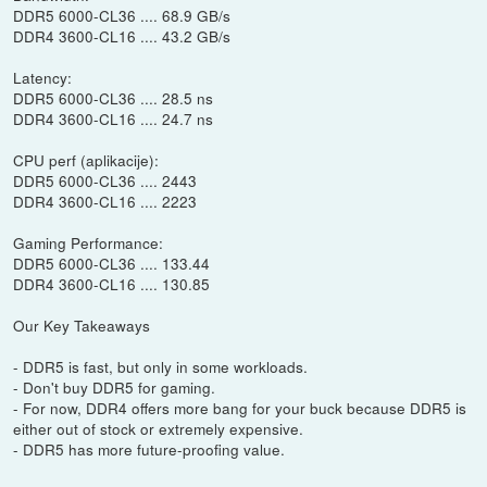
DDR5 6000-CL36 .... 68.9 GB/s
DDR4 3600-CL16 .... 43.2 GB/s
Latency:
DDR5 6000-CL36 .... 28.5 ns
DDR4 3600-CL16 .... 24.7 ns
CPU perf (aplikacije):
DDR5 6000-CL36 .... 2443
DDR4 3600-CL16 .... 2223
Gaming Performance:
DDR5 6000-CL36 .... 133.44
DDR4 3600-CL16 .... 130.85
Our Key Takeaways
- DDR5 is fast, but only in some workloads.
- Don't buy DDR5 for gaming.
- For now, DDR4 offers more bang for your buck because DDR5 is
either out of stock or extremely expensive.
- DDR5 has more future-proofing value.