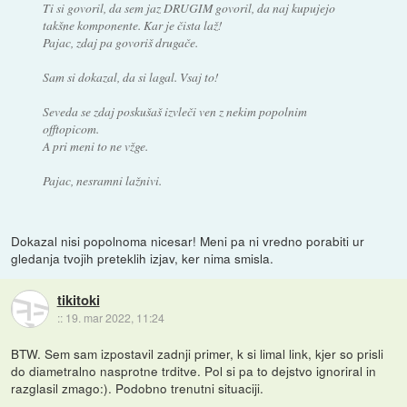
Ti si govoril, da sem jaz DRUGIM govoril, da naj kupujejo
takšne komponente. Kar je čista laž!
Pajac, zdaj pa govoriš drugače.
Sam si dokazal, da si lagal. Vsaj to!
Seveda se zdaj poskušaš izvleči ven z nekim popolnim
offtopicom.
A pri meni to ne vžge.
Pajac, nesramni lažnivi.
Dokazal nisi popolnoma nicesar! Meni pa ni vredno porabiti ur
gledanja tvojih preteklih izjav, ker nima smisla.
tikitoki
::
19. mar 2022, 11:24
BTW. Sem sam izpostavil zadnji primer, k si limal link, kjer so prisli
do diametralno nasprotne trditve. Pol si pa to dejstvo ignoriral in
razglasil zmago:). Podobno trenutni situaciji.