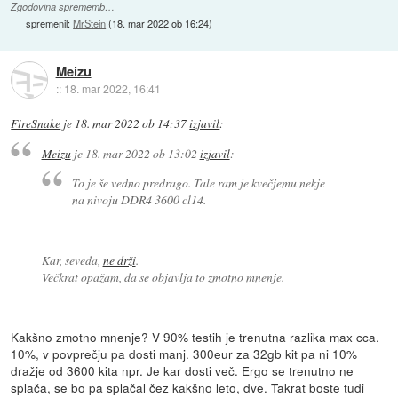
Zgodovina sprememb…
spremenil:
MrStein
(
18. mar 2022 ob 16:24
)
Meizu
::
18. mar 2022, 16:41
FireSnake
je
18. mar 2022 ob 14:37
izjavil
:
Meizu
je
18. mar 2022 ob 13:02
izjavil
:
To je še vedno predrago. Tale ram je kvečjemu nekje
na nivoju DDR4 3600 cl14.
Kar, seveda,
ne drži
.
Večkrat opažam, da se objavlja to zmotno mnenje.
Kakšno zmotno mnenje? V 90% testih je trenutna razlika max cca.
10%, v povprečju pa dosti manj. 300eur za 32gb kit pa ni 10%
dražje od 3600 kita npr. Je kar dosti več. Ergo se trenutno ne
splača, se bo pa splačal čez kakšno leto, dve. Takrat boste tudi