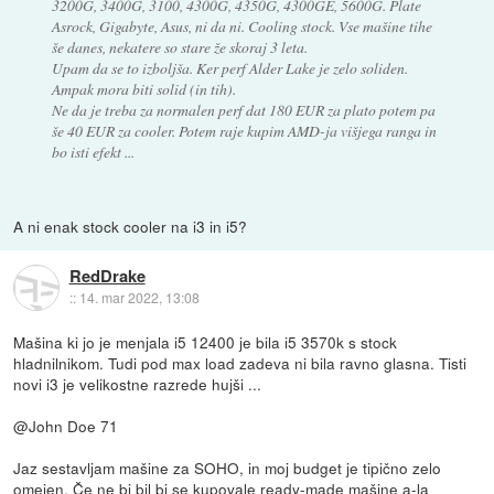
3200G, 3400G, 3100, 4300G, 4350G, 4300GE, 5600G. Plate
Asrock, Gigabyte, Asus, ni da ni. Cooling stock. Vse mašine tihe
še danes, nekatere so stare že skoraj 3 leta.
Upam da se to izboljša. Ker perf Alder Lake je zelo soliden.
Ampak mora biti solid (in tih).
Ne da je treba za normalen perf dat 180 EUR za plato potem pa
še 40 EUR za cooler. Potem raje kupim AMD-ja višjega ranga in
bo isti efekt ...
A ni enak stock cooler na i3 in i5?
RedDrake
::
14. mar 2022, 13:08
Mašina ki jo je menjala i5 12400 je bila i5 3570k s stock
hladnilnikom. Tudi pod max load zadeva ni bila ravno glasna. Tisti
novi i3 je velikostne razrede hujši ...
@John Doe 71
Jaz sestavljam mašine za SOHO, in moj budget je tipično zelo
omejen. Če ne bi bil bi se kupovale ready-made mašine a-la