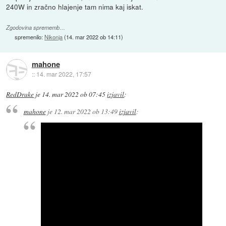
240W in zračno hlajenje tam nima kaj iskat.
Zgodovina sprememb…
spremenilo:
Nikonja
(
14. mar 2022 ob 14:11
)
mahone
::
14. mar 2022, 17:57
RedDrake
je
14. mar 2022 ob 07:45
izjavil
:
mahone
je
12. mar 2022 ob 13:49
izjavil
: