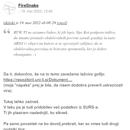
FireSnake
::
19. mar 2022, 13:46
tikitoki
je
19. mar 2022 ob 08:29
izjavil
:
BTW. TI ne razumes linkov, ki jih lepis. Npr. Kot podpora trditve,
da imamo premalo obdelovalnih povrsin zaradi gradnje in nato
ARSO (v objavi na katero si se zgovarjal) zakljuci, da se
obdelovalna povrsina ni bistveno spremenila, ker jo dobro
ohranjamo. :)
Da ti, dokončno, še na to temo zavežemo lažnivo gofljo:
https://repozitorij.uni-lj.si/Dokument....
(moja "napaka" prej je bila, da nisem dodobra preveril ustreznosti
vira).
Tukaj lahko začneš.
V teku pa je tudi pridobitev več podatkov iz SURS-a.
Ti jih plasiram naslednjič, ko sikneš.
Pa samo povzetek ne bo dovolj prebrati, ker so vmes tudi drugi
podatki tipa: