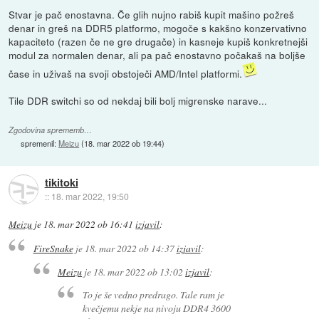
Stvar je pač enostavna. Če glih nujno rabiš kupit mašino požreš
denar in greš na DDR5 platformo, mogoče s kakšno konzervativno
kapaciteto (razen če ne gre drugače) in kasneje kupiš konkretnejši
modul za normalen denar, ali pa pač enostavno počakaš na boljše
čase in uživaš na svoji obstoječi AMD/Intel platformi.
Tile DDR switchi so od nekdaj bili bolj migrenske narave...
Zgodovina sprememb…
spremenil:
Meizu
(
18. mar 2022 ob 19:44
)
tikitoki
::
18. mar 2022, 19:50
Meizu
je
18. mar 2022 ob 16:41
izjavil
:
FireSnake
je
18. mar 2022 ob 14:37
izjavil
:
Meizu
je
18. mar 2022 ob 13:02
izjavil
:
To je še vedno predrago. Tale ram je
kvečjemu nekje na nivoju DDR4 3600