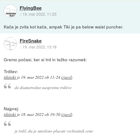
FlyingBee
::
19. mar 2022, 11:25
Kača je zvita kot kača, ampak Tiki je pa below waist puncher.
FireSnake
::
19. mar 2022, 13:18
Gremo počasi, ker si trd in težko razumeš:
Trditev:
tikitoki
je
19. mar 2022 ob 11:24
izjavil
:
do diametralno nasprotne trditve
Najprej:
tikitoki
je
18. mar 2022 ob 19:50
izjavil
:
je trdil, da je smisleno placati veckratnik cene