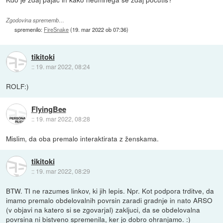
Zgodovina sprememb…
spremenilo:
FireSnake
(
19. mar 2022 ob 07:36
)
tikitoki
::
19. mar 2022, 08:24
ROLF:)
FlyingBee
::
19. mar 2022, 08:28
Mislim, da oba premalo interaktirata z ženskama.
tikitoki
::
19. mar 2022, 08:29
BTW. TI ne razumes linkov, ki jih lepis. Npr. Kot podpora trditve, da
imamo premalo obdelovalnih povrsin zaradi gradnje in nato ARSO
(v objavi na katero si se zgovarjal) zakljuci, da se obdelovalna
povrsina ni bistveno spremenila, ker jo dobro ohranjamo. :)