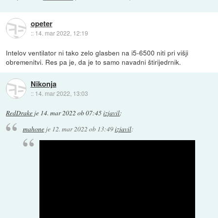
opeter
::
14. mar 2022, 12:19
Intelov ventilator ni tako zelo glasben na i5-6500 niti pri višji
obremenitvi. Res pa je, da je to samo navadni štirijedrnik.
Nikonja
::
14. mar 2022, 13:03
RedDrake
je
14. mar 2022 ob 07:45
izjavil
:
mahone
je
12. mar 2022 ob 13:49
izjavil
: