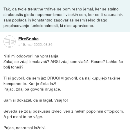
Tak, da tvoje trenutne trditve ne bom resno jemal, ker se stalno
sirokoustis glede nepomembnosti visokih cen, ker se ti racunalnik
sam poplaca in konstantno zagovarjas nesmiselno drago
preplacevanje funkcionalnosti, ki niso upravicene.
FireSnake
::
19. mar 2022, 08:36
Nisi mi odgovoril na vprašanja.
Zakaj se zdaj izmotavaš? ARSI zdaj sem vlačiš. Resno? Lahko še
bolj toneš?
Ti si govoril, da sem jaz DRUGIM govoril, da naj kupujejo takšne
komponente. Kar je čista laž!
Pajac, zdaj pa govoriš drugače.
Sam si dokazal, da si lagal. Vsaj to!
Seveda se zdaj poskušaš izvleči ven z nekim popolnim offtopicom.
A pri meni to ne vžge.
Pajac, nesramni lažnivi.