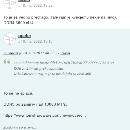
::
18. mar 2022, 13:02
To je še vedno predrago. Tale ram je kvečjemu nekje na nivoju
DDR4 3600 cl14.
opeter
::
18. mar 2022, 13:10
mirancar
je
18. mar 2022 ob 11:27
izjavil
:
na mind factory imate ddr5 2x16gb Trident Z5 6000 CL36 brez
RGB za 299 eur preko mindstar
še kak mesec nazaj se je to prodajalo za okol 400
To se ne splača.
DDR5 bo zanimiv nad 10000 MT/s.
https://www.tomshardware.com/news/overc...
Zgodovina sprememb…