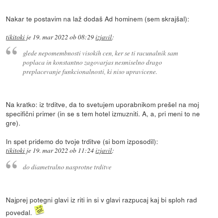
Nakar te postavim na laž dodaš Ad hominem (sem skrajšal):
tikitoki
je
19. mar 2022 ob 08:29
izjavil
:
glede nepomembnosti visokih cen, ker se ti racunalnik sam
poplaca in konstantno zagovarjas nesmiselno drago
preplacevanje funkcionalnosti, ki niso upravicene.
Na kratko: iz trditve, da to svetujem uporabnikom prešel na moj
specifični primer (in se s tem hotel izmuzniti. A, a, pri meni to ne
gre).
In spet pridemo do tvoje trditve (si bom izposodil):
tikitoki
je
19. mar 2022 ob 11:24
izjavil
:
do diametralno nasprotne trditve
Najprej potegni glavi iz riti in si v glavi razpucaj kaj bi sploh rad
povedal.