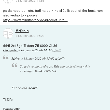
::
18. mar 2022, 14:51
pa da nebo pomote, tudi na ddr4 ko si želiš best of the best, rami
niso vedno tolk poceni
https://www.mindfactory.de/product_info...
MrStein
::
18. mar 2022, 16:23
ddr5 2x16gb Trident Z5 6000 CL36
FireSnake
je
18. mar 2022 ob 14:37
izjavil
:
Meizu
je
18. mar 2022 ob 13:02
izjavil
:
To je še vedno predrago. Tale ram je kvečjemu nekje
na nivoju DDR4 3600 cl14.
Kar, seveda,
ne drži
.
TLDR:
Bandwidth: