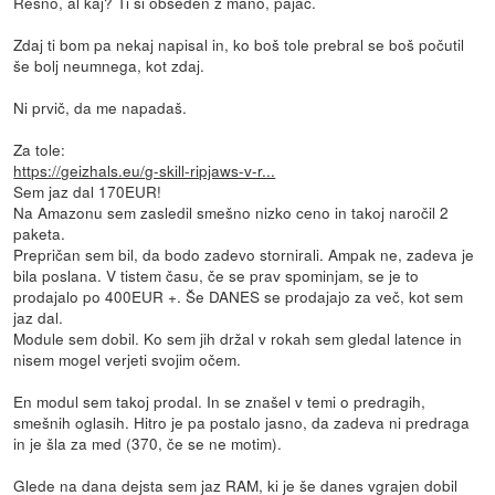
Resno, al kaj? Ti si obseden z mano, pajac.
Zdaj ti bom pa nekaj napisal in, ko boš tole prebral se boš počutil
še bolj neumnega, kot zdaj.
Ni prvič, da me napadaš.
Za tole:
https://geizhals.eu/g-skill-ripjaws-v-r...
Sem jaz dal 170EUR!
Na Amazonu sem zasledil smešno nizko ceno in takoj naročil 2
paketa.
Prepričan sem bil, da bodo zadevo stornirali. Ampak ne, zadeva je
bila poslana. V tistem času, če se prav spominjam, se je to
prodajalo po 400EUR +. Še DANES se prodajajo za več, kot sem
jaz dal.
Module sem dobil. Ko sem jih držal v rokah sem gledal latence in
nisem mogel verjeti svojim očem.
En modul sem takoj prodal. In se znašel v temi o predragih,
smešnih oglasih. Hitro je pa postalo jasno, da zadeva ni predraga
in je šla za med (370, če se ne motim).
Glede na dana dejsta sem jaz RAM, ki je še danes vgrajen dobil