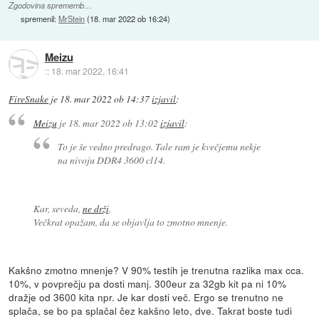
Zgodovina sprememb…
spremenil:
MrStein
(
18. mar 2022 ob 16:24
)
Meizu
::
18. mar 2022, 16:41
FireSnake
je
18. mar 2022 ob 14:37
izjavil
:
Meizu
je
18. mar 2022 ob 13:02
izjavil
:
To je še vedno predrago. Tale ram je kvečjemu nekje
na nivoju DDR4 3600 cl14.
Kar, seveda,
ne drži
.
Večkrat opažam, da se objavlja to zmotno mnenje.
Kakšno zmotno mnenje? V 90% testih je trenutna razlika max cca.
10%, v povprečju pa dosti manj. 300eur za 32gb kit pa ni 10%
dražje od 3600 kita npr. Je kar dosti več. Ergo se trenutno ne
splača, se bo pa splačal čez kakšno leto, dve. Takrat boste tudi