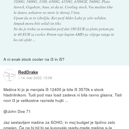
3200G, 3400G, 3100, 4300G, 4350G, 4300GE, 5600G. Plate
Asrock, Gigabyte, Asus, ni da ni. Cooling stock. Vse mašine tihe
še danes, nekatere so stare že skoraj 3 leta.
Upam da se to izboljša. Ker perf Alder Lake je zelo soliden.
Ampak mora biti solid (in tih).
Ne da je treba za normalen perf dat 180 EUR za plato potem pa
še 40 EUR za cooler. Potem raje kupim AMD-ja višjega ranga in
bo isti efekt ...
A ni enak stock cooler na i3 in i5?
RedDrake
::
14. mar 2022, 13:08
Mašina ki jo je menjala i5 12400 je bila i5 3570k s stock
hladnilnikom. Tudi pod max load zadeva ni bila ravno glasna. Tisti
novi i3 je velikostne razrede hujši ...
@John Doe 71
Jaz sestavljam mašine za SOHO, in moj budget je tipično zelo
omejen. Če ne bi bil bi se kupovale ready-made mašine a-la