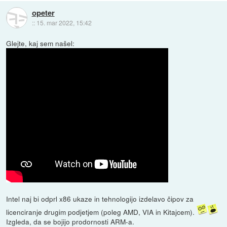
opeter
::
15. mar 2022, 15:42
Glejte, kaj sem našel:
Intel naj bi odprl x86 ukaze in tehnologijo izdelavo čipov za
licenciranje drugim podjetjem (poleg AMD, VIA in Kitajcem).
Izgleda, da se bojijo prodornosti ARM-a.