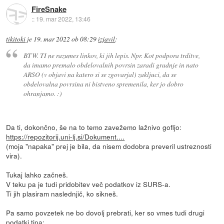
FireSnake
::
19. mar 2022, 13:46
tikitoki
je
19. mar 2022 ob 08:29
izjavil
:
BTW. TI ne razumes linkov, ki jih lepis. Npr. Kot podpora trditve,
da imamo premalo obdelovalnih povrsin zaradi gradnje in nato
ARSO (v objavi na katero si se zgovarjal) zakljuci, da se
obdelovalna povrsina ni bistveno spremenila, ker jo dobro
ohranjamo. :)
Da ti, dokončno, še na to temo zavežemo lažnivo gofljo:
https://repozitorij.uni-lj.si/Dokument....
(moja "napaka" prej je bila, da nisem dodobra preveril ustreznosti
vira).
Tukaj lahko začneš.
V teku pa je tudi pridobitev več podatkov iz SURS-a.
Ti jih plasiram naslednjič, ko sikneš.
Pa samo povzetek ne bo dovolj prebrati, ker so vmes tudi drugi
podatki tipa: