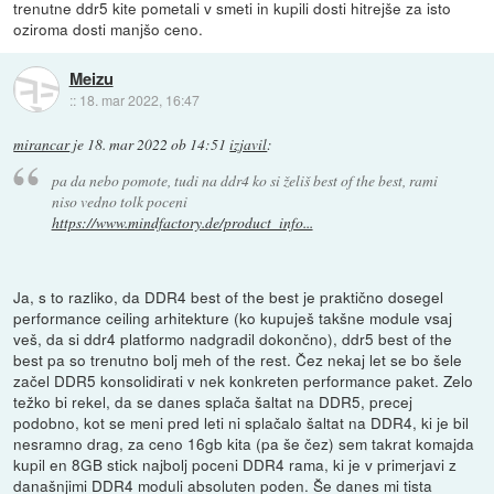
trenutne ddr5 kite pometali v smeti in kupili dosti hitrejše za isto
oziroma dosti manjšo ceno.
Meizu
::
18. mar 2022, 16:47
mirancar
je
18. mar 2022 ob 14:51
izjavil
:
pa da nebo pomote, tudi na ddr4 ko si želiš best of the best, rami
niso vedno tolk poceni
https://www.mindfactory.de/product_info...
Ja, s to razliko, da DDR4 best of the best je praktično dosegel
performance ceiling arhitekture (ko kupuješ takšne module vsaj
veš, da si ddr4 platformo nadgradil dokončno), ddr5 best of the
best pa so trenutno bolj meh of the rest. Čez nekaj let se bo šele
začel DDR5 konsolidirati v nek konkreten performance paket. Zelo
težko bi rekel, da se danes splača šaltat na DDR5, precej
podobno, kot se meni pred leti ni splačalo šaltat na DDR4, ki je bil
nesramno drag, za ceno 16gb kita (pa še čez) sem takrat komajda
kupil en 8GB stick najbolj poceni DDR4 rama, ki je v primerjavi z
današnjimi DDR4 moduli absoluten poden. Še danes mi tista