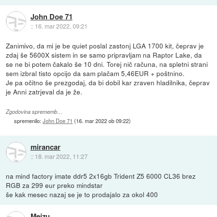
John Doe 71
::
16. mar 2022, 09:21
Zanimivo, da mi je be quiet poslal zastonj LGA 1700 kit, čeprav je
zdaj še 5600X sistem in se samo pripravljam na Raptor Lake, da
se ne bi potem čakalo še 10 dni. Torej nič računa, na spletni strani
sem izbral tisto opcijo da sam plačam 5,46EUR + poštnino.
Je pa očitno še prezgodaj, da bi dobil kar zraven hladilnika, čeprav
je Anni zatrjeval da je že.
Zgodovina sprememb…
spremenilo:
John Doe 71
(
16. mar 2022 ob 09:22
)
mirancar
::
18. mar 2022, 11:27
na mind factory imate ddr5 2x16gb Trident Z5 6000 CL36 brez
RGB za 299 eur preko mindstar
še kak mesec nazaj se je to prodajalo za okol 400
Meizu