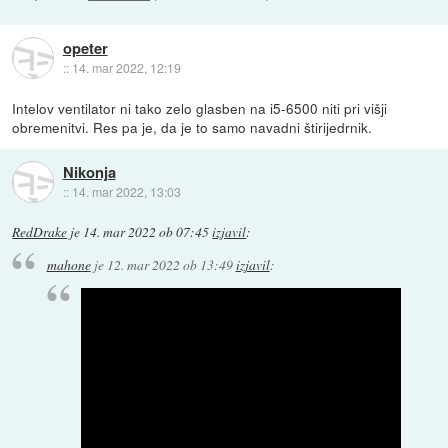
opeter
::
14. mar 2022, 12:19
Intelov ventilator ni tako zelo glasben na i5-6500 niti pri višji
obremenitvi. Res pa je, da je to samo navadni štirijedrnik.
Nikonja
::
14. mar 2022, 13:03
RedDrake
je
14. mar 2022 ob 07:45
izjavil
:
mahone
je
12. mar 2022 ob 13:49
izjavil
: