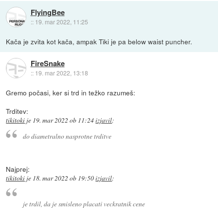
FlyingBee
::
19. mar 2022, 11:25
Kača je zvita kot kača, ampak Tiki je pa below waist puncher.
FireSnake
::
19. mar 2022, 13:18
Gremo počasi, ker si trd in težko razumeš:
Trditev:
tikitoki
je
19. mar 2022 ob 11:24
izjavil
:
do diametralno nasprotne trditve
Najprej:
tikitoki
je
18. mar 2022 ob 19:50
izjavil
:
je trdil, da je smisleno placati veckratnik cene