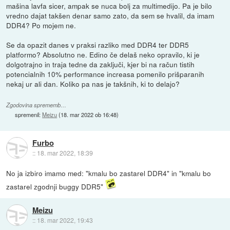
mašina lavfa sicer, ampak se nuca bolj za multimedijo. Pa je bilo
vredno dajat takšen denar samo zato, da sem se hvalil, da imam
DDR4? Po mojem ne.
Se da opazit danes v praksi razliko med DDR4 ter DDR5
platformo? Absolutno ne. Edino če delaš neko opravilo, ki je
dolgotrajno in traja tedne da zaključi, kjer bi na račun tistih
potencialnih 10% performance increasa pomenilo prišparanih
nekaj ur ali dan. Koliko pa nas je takšnih, ki to delajo?
Zgodovina sprememb…
spremenil:
Meizu
(
18. mar 2022 ob 16:48
)
Furbo
::
18. mar 2022, 18:39
No ja izbiro imamo med: "kmalu bo zastarel DDR4" in "kmalu bo
zastarel zgodnji buggy DDR5"
Meizu
::
18. mar 2022, 19:43