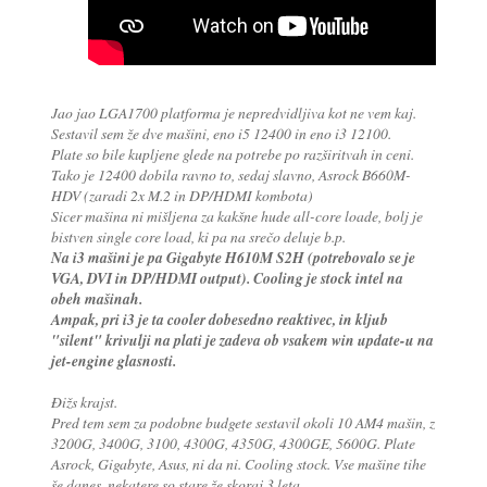
Jao jao LGA1700 platforma je nepredvidljiva kot ne vem kaj.
Sestavil sem že dve mašini, eno i5 12400 in eno i3 12100.
Plate so bile kupljene glede na potrebe po razširitvah in ceni.
Tako je 12400 dobila ravno to, sedaj slavno, Asrock B660M-
HDV (zaradi 2x M.2 in DP/HDMI kombota)
Sicer mašina ni mišljena za kakšne hude all-core loade, bolj je
bistven single core load, ki pa na srečo deluje b.p.
Na i3 mašini je pa Gigabyte H610M S2H (potrebovalo se je
VGA, DVI in DP/HDMI output). Cooling je stock intel na
obeh mašinah.
Ampak, pri i3 je ta cooler dobesedno reaktivec, in kljub
"silent" krivulji na plati je zadeva ob vsakem win update-u na
jet-engine glasnosti.
Đižs krajst.
Pred tem sem za podobne budgete sestavil okoli 10 AM4 mašin, z
3200G, 3400G, 3100, 4300G, 4350G, 4300GE, 5600G. Plate
Asrock, Gigabyte, Asus, ni da ni. Cooling stock. Vse mašine tihe
še danes, nekatere so stare že skoraj 3 leta.