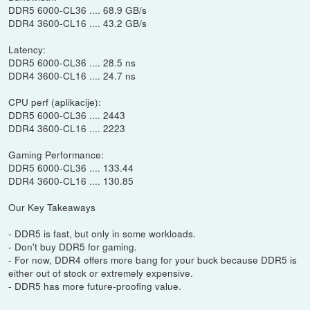
DDR5 6000-CL36 .... 68.9 GB/s
DDR4 3600-CL16 .... 43.2 GB/s
Latency:
DDR5 6000-CL36 .... 28.5 ns
DDR4 3600-CL16 .... 24.7 ns
CPU perf (aplikacije):
DDR5 6000-CL36 .... 2443
DDR4 3600-CL16 .... 2223
Gaming Performance:
DDR5 6000-CL36 .... 133.44
DDR4 3600-CL16 .... 130.85
Our Key Takeaways
- DDR5 is fast, but only in some workloads.
- Don't buy DDR5 for gaming.
- For now, DDR4 offers more bang for your buck because DDR5 is
either out of stock or extremely expensive.
- DDR5 has more future-proofing value.