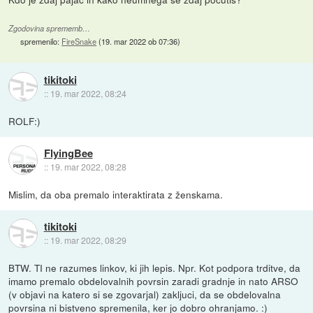
Zgodovina sprememb…
spremenilo:
FireSnake
(
19. mar 2022 ob 07:36
)
tikitoki
::
19. mar 2022, 08:24
ROLF:)
FlyingBee
::
19. mar 2022, 08:28
Mislim, da oba premalo interaktirata z ženskama.
tikitoki
::
19. mar 2022, 08:29
BTW. TI ne razumes linkov, ki jih lepis. Npr. Kot podpora trditve, da
imamo premalo obdelovalnih povrsin zaradi gradnje in nato ARSO
(v objavi na katero si se zgovarjal) zakljuci, da se obdelovalna
povrsina ni bistveno spremenila, ker jo dobro ohranjamo. :)