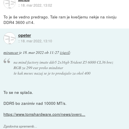
::
18. mar 2022, 13:02
To je še vedno predrago. Tale ram je kvečjemu nekje na nivoju
DDR4 3600 cl14.
opeter
::
18. mar 2022, 13:10
mirancar
je
18. mar 2022 ob 11:27
izjavil
:
na mind factory imate ddr5 2x16gb Trident Z5 6000 CL36 brez
RGB za 299 eur preko mindstar
še kak mesec nazaj se je to prodajalo za okol 400
To se ne splača.
DDR5 bo zanimiv nad 10000 MT/s.
https://www.tomshardware.com/news/overc...
Zgodovina sprememb…