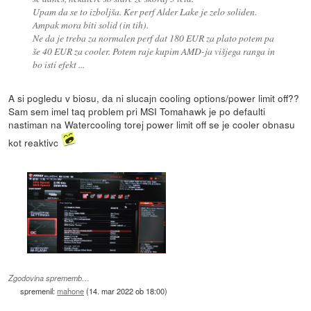
Upam da se to izboljša. Ker perf Alder Lake je zelo soliden.
Ampak mora biti solid (in tih).
Ne da je treba za normalen perf dat 180 EUR za plato potem pa
še 40 EUR za cooler. Potem raje kupim AMD-ja višjega ranga in
bo isti efekt ...
A si pogledu v biosu, da ni slucajn cooling options/power limit off??
Sam sem imel taq problem pri MSI Tomahawk je po defaulti
nastiman na Watercooling torej power limit off se je cooler obnasu
kot reaktivc
Zgodovina sprememb…
spremenil:
mahone
(
14. mar 2022 ob 18:00
)