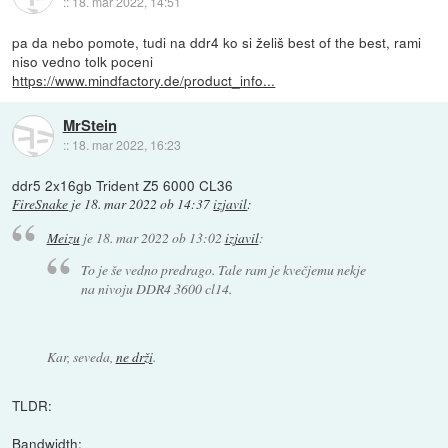
::
18. mar 2022, 14:51
pa da nebo pomote, tudi na ddr4 ko si želiš best of the best, rami
niso vedno tolk poceni
https://www.mindfactory.de/product_info...
MrStein
::
18. mar 2022, 16:23
ddr5 2x16gb Trident Z5 6000 CL36
FireSnake
je
18. mar 2022 ob 14:37
izjavil
:
Meizu
je
18. mar 2022 ob 13:02
izjavil
:
To je še vedno predrago. Tale ram je kvečjemu nekje
na nivoju DDR4 3600 cl14.
Kar, seveda,
ne drži
.
TLDR:
Bandwidth: