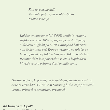
Kar, seveda,
ne drži
.
Večkrat opažam, da se objavlja to
zmotno mnenje.
Kakšno zmotno mnenje? V 90% testih je trenutna
razlika max cca. 10%, v povprečju pa dosti manj.
300eur za 32gb kit pa ni 10% dražje od 3600 kita
npr. Je kar dosti več. Ergo se trenutno ne splača, se
bo pa splačal čez kakšno leto, dve. Takrat boste tudi
trenutne ddr5 kite pometali v smeti in kupili dosti
hitrejše za isto oziroma dosti manjšo ceno.
Govoris pajacu, ki je trdil, da je smisleno placati veckratnik
cene za DD4 3200 CL14 RAM Samsung b-die, ki je pri vecini
opravil prinesel zanemarljivo prednosti.
Ad hominem. Spet?