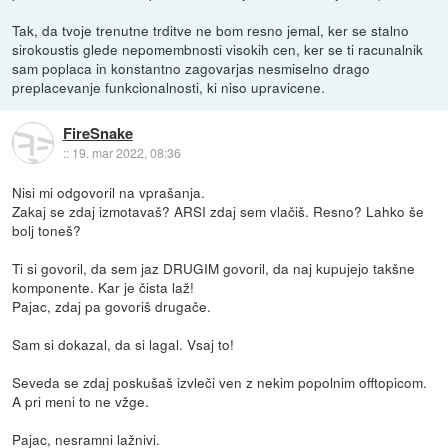
Tak, da tvoje trenutne trditve ne bom resno jemal, ker se stalno
sirokoustis glede nepomembnosti visokih cen, ker se ti racunalnik
sam poplaca in konstantno zagovarjas nesmiselno drago
preplacevanje funkcionalnosti, ki niso upravicene.
FireSnake
::
19. mar 2022, 08:36
Nisi mi odgovoril na vprašanja.
Zakaj se zdaj izmotavaš? ARSI zdaj sem vlačiš. Resno? Lahko še
bolj toneš?
Ti si govoril, da sem jaz DRUGIM govoril, da naj kupujejo takšne
komponente. Kar je čista laž!
Pajac, zdaj pa govoriš drugače.
Sam si dokazal, da si lagal. Vsaj to!
Seveda se zdaj poskušaš izvleči ven z nekim popolnim offtopicom.
A pri meni to ne vžge.
Pajac, nesramni lažnivi.