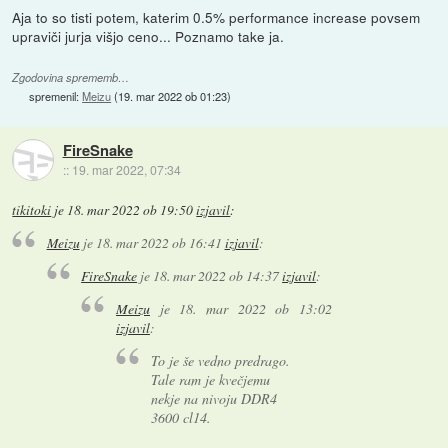
Aja to so tisti potem, katerim 0.5% performance increase povsem
upraviči jurja višjo ceno... Poznamo take ja.
Zgodovina sprememb…
spremenil:
Meizu
(
19. mar 2022 ob 01:23
)
FireSnake
::
19. mar 2022, 07:34
tikitoki
je
18. mar 2022 ob 19:50
izjavil
:
Meizu
je
18. mar 2022 ob 16:41
izjavil
:
FireSnake
je
18. mar 2022 ob 14:37
izjavil
:
Meizu
je
18. mar 2022 ob 13:02
izjavil
:
To je še vedno predrago.
Tale ram je kvečjemu
nekje na nivoju DDR4
3600 cl14.