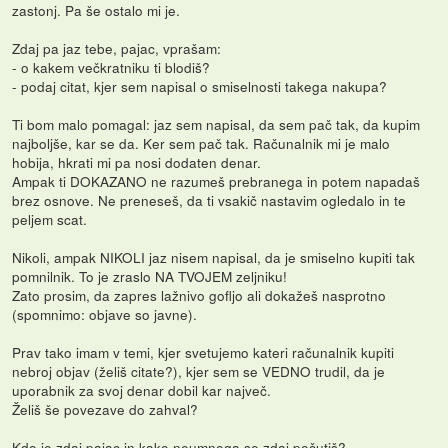
zastonj. Pa še ostalo mi je.
Zdaj pa jaz tebe, pajac, vprašam:
- o kakem večkratniku ti blodiš?
- podaj citat, kjer sem napisal o smiselnosti takega nakupa?
Ti bom malo pomagal: jaz sem napisal, da sem pač tak, da kupim
najboljše, kar se da. Ker sem pač tak. Računalnik mi je malo
hobija, hkrati mi pa nosi dodaten denar.
Ampak ti DOKAZANO ne razumeš prebranega in potem napadaš
brez osnove. Ne preneseš, da ti vsakič nastavim ogledalo in te
peljem scat.
Nikoli, ampak NIKOLI jaz nisem napisal, da je smiselno kupiti tak
pomnilnik. To je zraslo NA TVOJEM zeljniku!
Zato prosim, da zapres lažnivo gofljo ali dokažeš nasprotno
(spomnimo: objave so javne).
Prav tako imam v temi, kjer svetujemo kateri računalnik kupiti
nebroj objav (želiš citate?), kjer sem se VEDNO trudil, da je
uporabnik za svoj denar dobil kar največ.
Želiš še povezave do zahval?
Kdo je zdaj pajac in kako neumnega se zdaj počutiš?