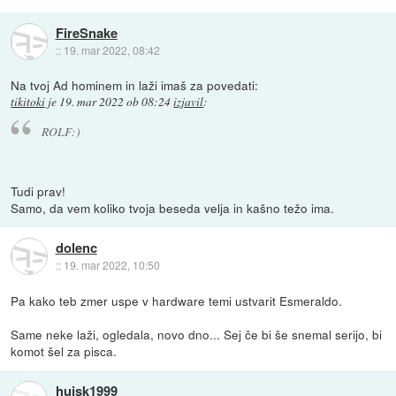
FireSnake
::
19. mar 2022, 08:42
Na tvoj Ad hominem in laži imaš za povedati:
tikitoki
je
19. mar 2022 ob 08:24
izjavil
:
ROLF:)
Tudi prav!
Samo, da vem koliko tvoja beseda velja in kašno težo ima.
dolenc
::
19. mar 2022, 10:50
Pa kako teb zmer uspe v hardware temi ustvarit Esmeraldo.
Same neke laži, ogledala, novo dno... Sej če bi še snemal serijo, bi
komot šel za pisca.
hujsk1999