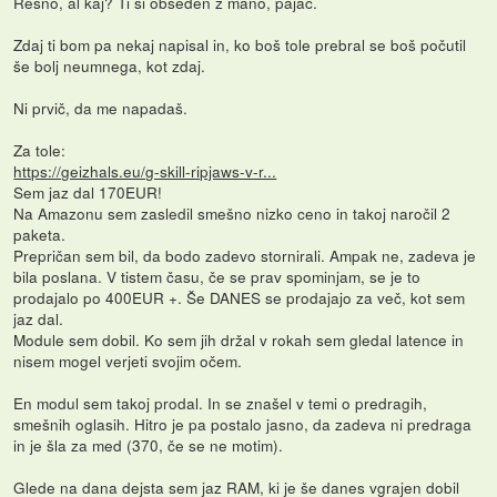
Resno, al kaj? Ti si obseden z mano, pajac.
Zdaj ti bom pa nekaj napisal in, ko boš tole prebral se boš počutil
še bolj neumnega, kot zdaj.
Ni prvič, da me napadaš.
Za tole:
https://geizhals.eu/g-skill-ripjaws-v-r...
Sem jaz dal 170EUR!
Na Amazonu sem zasledil smešno nizko ceno in takoj naročil 2
paketa.
Prepričan sem bil, da bodo zadevo stornirali. Ampak ne, zadeva je
bila poslana. V tistem času, če se prav spominjam, se je to
prodajalo po 400EUR +. Še DANES se prodajajo za več, kot sem
jaz dal.
Module sem dobil. Ko sem jih držal v rokah sem gledal latence in
nisem mogel verjeti svojim očem.
En modul sem takoj prodal. In se znašel v temi o predragih,
smešnih oglasih. Hitro je pa postalo jasno, da zadeva ni predraga
in je šla za med (370, če se ne motim).
Glede na dana dejsta sem jaz RAM, ki je še danes vgrajen dobil