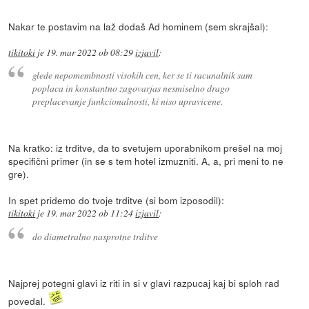
Nakar te postavim na laž dodaš Ad hominem (sem skrajšal):
tikitoki
je
19. mar 2022 ob 08:29
izjavil
:
glede nepomembnosti visokih cen, ker se ti racunalnik sam
poplaca in konstantno zagovarjas nesmiselno drago
preplacevanje funkcionalnosti, ki niso upravicene.
Na kratko: iz trditve, da to svetujem uporabnikom prešel na moj
specifični primer (in se s tem hotel izmuzniti. A, a, pri meni to ne
gre).
In spet pridemo do tvoje trditve (si bom izposodil):
tikitoki
je
19. mar 2022 ob 11:24
izjavil
:
do diametralno nasprotne trditve
Najprej potegni glavi iz riti in si v glavi razpucaj kaj bi sploh rad
povedal.