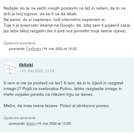
Nadalje: ko te na večih nivojih postavim na laž in rečem, da to ne
drži je tvoj izgovor, da se ti ne da iskati.
Ne samo, da si nepismen, tudi internetno nepismen si.
Tuje ti je preprosto iskanje na Googlu: da, zdaj sem ti pojasnil zakaj
jaz tebe takoj razgalim (ko ti pod nos pomolim tvoje lastne izjave).
Zgodovina sprememb…
spremenilo:
FireSnake
(
19. mar 2022 ob 13:22
)
tikitoki
::
19. mar 2022, 13:24
S cem si me ze postavil na laz? S tem, da si to izjavil in razglasil
zmago:)? Pojdi za svetovalca Putinu, lahko razglasite zmago in
imete vojasko parado na rdecem trgu ze danes.
Mislim, da imas resne tezave. Poisci si strokovno pomoc.
Zgodovina sprememb…
spremenilo:
tikitoki
(
19. mar 2022 ob 13:29
)