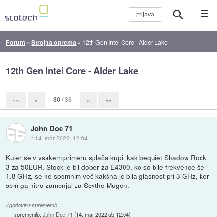
☰
Forum
»
Strojna oprema
»
12th Gen Intel Core - Alder Lake
12th Gen Intel Core - Alder Lake
30
/ 35
««
«
»
»»
John Doe 71
::
14. mar 2022, 12:04
Kuler se v vsakem primeru splača kupit kak bequiet Shadow Rock
3 za 50EUR. Stock je bil dober za E4300, ko so bile frekvence še
1.8 GHz, se ne spomnim več kakšna je bila glasnost pri 3 GHz, ker
sem ga hitro zamenjal za Scythe Mugen.
Zgodovina sprememb…
spremenilo:
John Doe 71
(
14. mar 2022 ob 12:04
)