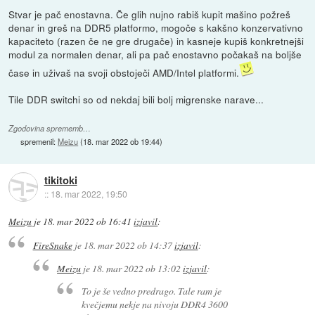
Stvar je pač enostavna. Če glih nujno rabiš kupit mašino požreš
denar in greš na DDR5 platformo, mogoče s kakšno konzervativno
kapaciteto (razen če ne gre drugače) in kasneje kupiš konkretnejši
modul za normalen denar, ali pa pač enostavno počakaš na boljše
čase in uživaš na svoji obstoječi AMD/Intel platformi.
Tile DDR switchi so od nekdaj bili bolj migrenske narave...
Zgodovina sprememb…
spremenil:
Meizu
(
18. mar 2022 ob 19:44
)
tikitoki
::
18. mar 2022, 19:50
Meizu
je
18. mar 2022 ob 16:41
izjavil
:
FireSnake
je
18. mar 2022 ob 14:37
izjavil
:
Meizu
je
18. mar 2022 ob 13:02
izjavil
:
To je še vedno predrago. Tale ram je
kvečjemu nekje na nivoju DDR4 3600