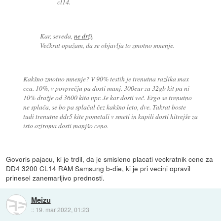
cl14.
Kar, seveda,
ne drži
.
Večkrat opažam, da se objavlja to zmotno mnenje.
Kakšno zmotno mnenje? V 90% testih je trenutna razlika max
cca. 10%, v povprečju pa dosti manj. 300eur za 32gb kit pa ni
10% dražje od 3600 kita npr. Je kar dosti več. Ergo se trenutno
ne splača, se bo pa splačal čez kakšno leto, dve. Takrat boste
tudi trenutne ddr5 kite pometali v smeti in kupili dosti hitrejše za
isto oziroma dosti manjšo ceno.
Govoris pajacu, ki je trdil, da je smisleno placati veckratnik cene za
DD4 3200 CL14 RAM Samsung b-die, ki je pri vecini opravil
prinesel zanemarljivo prednosti.
Meizu
::
19. mar 2022, 01:23