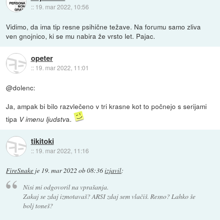
::
19. mar 2022, 10:56
Vidimo, da ima tip resne psihične težave. Na forumu samo zliva
ven gnojnico, ki se mu nabira že vrsto let. Pajac.
opeter
::
19. mar 2022, 11:01
@dolenc:
Ja, ampak bi bilo razvlečeno v tri krasne kot to počnejo s serijami
tipa
a.
V imenu ljudstv
tikitoki
::
19. mar 2022, 11:16
FireSnake
je
19. mar 2022 ob 08:36
izjavil
:
Nisi mi odgovoril na vprašanja.
Zakaj se zdaj izmotavaš? ARSI zdaj sem vlačiš. Resno? Lahko še
bolj toneš?