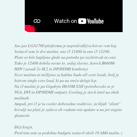
Jao jao LGA1700 platforma je nepredvidljiva kot ne vem kaj.
Sestavil sem že dve mašini, eno i5 12400 in eno i3 12100.
Plate so bile kupljene glede na potrebe po razširitvah in ceni.
Tako je 12400 dobila ravno to, sedaj slavno, Asrock B660M-
HDV (zaradi 2x M.2 in DP/HDMI kombota)
Sicer mašina ni mišljena za kakšne hude all-core loade, bolj je
bistven single core load, ki pa na srečo deluje b.p.
Na i3 mašini je pa Gigabyte H610M S2H (potrebovalo se je
VGA, DVI in DP/HDMI output). Cooling je stock intel na obeh
mašinah.
Ampak, pri i3 je ta cooler dobesedno reaktivec, in kljub "silent"
krivulji na plati je zadeva ob vsakem win update-u na jet-engine
glasnosti.
Đižs krajst.
Pred tem sem za podobne budgete sestavil okoli 10 AM4 mašin, z