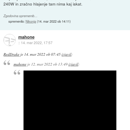
240W in zračno hlajenje tam nima kaj iskat.
Zgodovina sprememb…
spremenilo:
Nikonja
(
14. mar 2022 ob 14:11
)
mahone
::
14. mar 2022, 17:57
RedDrake
je
14. mar 2022 ob 07:45
izjavil
:
mahone
je
12. mar 2022 ob 13:49
izjavil
: