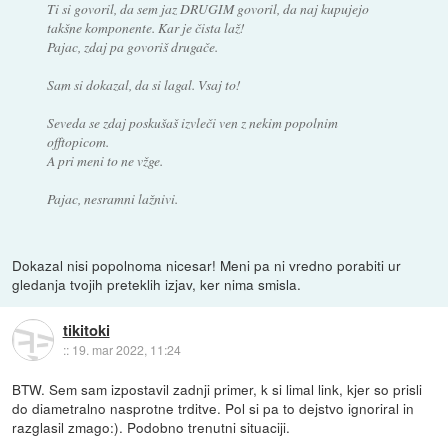
Ti si govoril, da sem jaz DRUGIM govoril, da naj kupujejo
takšne komponente. Kar je čista laž!
Pajac, zdaj pa govoriš drugače.
Sam si dokazal, da si lagal. Vsaj to!
Seveda se zdaj poskušaš izvleči ven z nekim popolnim
offtopicom.
A pri meni to ne vžge.
Pajac, nesramni lažnivi.
Dokazal nisi popolnoma nicesar! Meni pa ni vredno porabiti ur
gledanja tvojih preteklih izjav, ker nima smisla.
tikitoki
::
19. mar 2022, 11:24
BTW. Sem sam izpostavil zadnji primer, k si limal link, kjer so prisli
do diametralno nasprotne trditve. Pol si pa to dejstvo ignoriral in
razglasil zmago:). Podobno trenutni situaciji.