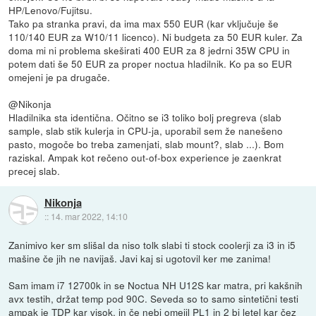
HP/Lenovo/Fujitsu.
Tako pa stranka pravi, da ima max 550 EUR (kar vključuje še
110/140 EUR za W10/11 licenco). Ni budgeta za 50 EUR kuler. Za
doma mi ni problema skeširati 400 EUR za 8 jedrni 35W CPU in
potem dati še 50 EUR za proper noctua hladilnik. Ko pa so EUR
omejeni je pa drugače.
@Nikonja
Hladilnika sta identična. Očitno se i3 toliko bolj pregreva (slab
sample, slab stik kulerja in CPU-ja, uporabil sem že nanešeno
pasto, mogoče bo treba zamenjati, slab mount?, slab ...). Bom
raziskal. Ampak kot rečeno out-of-box experience je zaenkrat
precej slab.
Nikonja
::
14. mar 2022, 14:10
Zanimivo ker sm slišal da niso tolk slabi ti stock coolerji za i3 in i5
mašine če jih ne navijaš. Javi kaj si ugotovil ker me zanima!
Sam imam i7 12700k in se Noctua NH U12S kar matra, pri kakšnih
avx testih, držat temp pod 90C. Seveda so to samo sintetični testi
ampak je TDP kar visok, in če nebi omejil PL1 in 2 bi letel kar čez