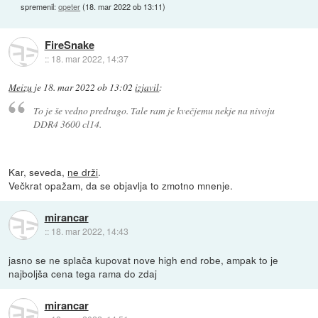
spremenil:
opeter
(
18. mar 2022 ob 13:11
)
FireSnake
::
18. mar 2022, 14:37
Meizu
je
18. mar 2022 ob 13:02
izjavil
:
To je še vedno predrago. Tale ram je kvečjemu nekje na nivoju
DDR4 3600 cl14.
Kar, seveda,
ne drži
.
Večkrat opažam, da se objavlja to zmotno mnenje.
mirancar
::
18. mar 2022, 14:43
jasno se ne splača kupovat nove high end robe, ampak to je
najboljša cena tega rama do zdaj
mirancar