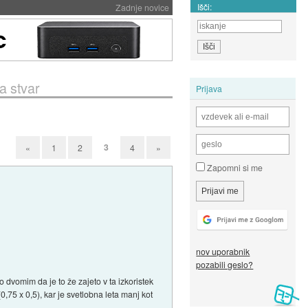
Išči:
Zadnje novice
a stvar
Prijava
3
«
1
2
4
»
Zapomni si me
nov uporabnik
pozabili geslo?
 dvomim da je to že zajeto v ta izkoristek
0,75 x 0,5), kar je svetlobna leta manj kot