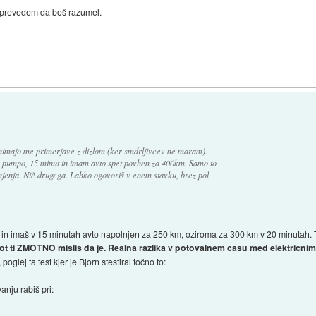
 prevedem da boš razumel.
nimajo me primerjave z dizlom (ker smdrljivcev ne maram).
 pumpo, 15 minut in imam avto spet povhen za 400km. Samo to
njenja. Nič drugega. Lahko ogovoriš v enem stavku, brez pol
o in imaš v 15 minutah avto napolnjen za 250 km, oziroma za 300 km v 20 minutah. Th
ot ti ZMOTNO misliš da je.
Realna razlika v potovalnem času med električni
, poglej ta test kjer je Bjorn stestiral točno to:
nju rabiš pri: