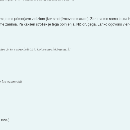
majo me primerjave z dizlom (ker smdrljivcev ne maram). Zanima me samo to, da 
 zanima. Pa kakšen strošek je tega polnjenja. Nič drugega. Lahko ogovoriš v ene
lov je še vedno bolj čisto kot termoelektrarna, ki
 kot avtomobili.
 10:02
)