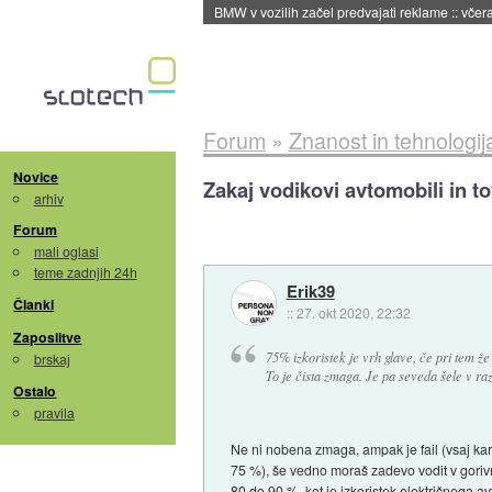
BMW v vozilih začel predvajati reklame
::
včera
Forum
»
Znanost in tehnologij
Novice
Zakaj vodikovi avtomobili in t
arhiv
Forum
mali oglasi
teme zadnjih 24h
Erik39
Članki
::
27. okt 2020, 22:32
Zaposlitve
75% izkoristek je vrh glave, če pri tem ž
brskaj
To je čista zmaga. Je pa seveda šele v razv
Ostalo
pravila
Ne ni nobena zmaga, ampak je fail (vsaj kar
75 %), še vedno moraš zadevo vodit v gorivno 
80 do 90 %, kot je izkoristek električnega a