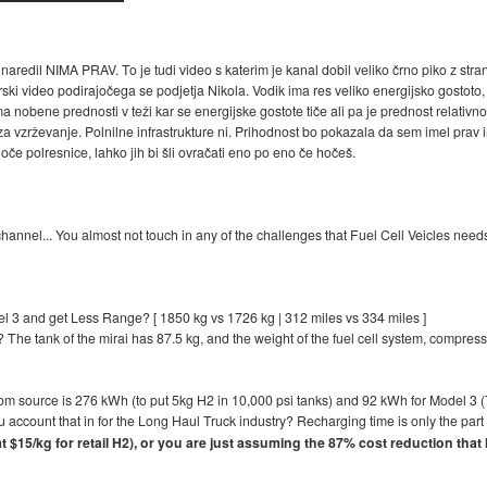
naredil NIMA PRAV. To je tudi video s katerim je kanal dobil veliko črno piko z stran
ski video podirajočega se podjetja Nikola. Vodik ima res veliko energijsko gostoto,
ima nobene prednosti v teži kar se energijske gostote tiče ali pa je prednost relati
za vzrževanje. Polnilne infrastrukture ni. Prihodnost bo pokazala da sem imel prav 
če polresnice, lahko jih bi šli ovračati eno po eno če hočeš.
 channel... You almost not touch in any of the challenges that Fuel Cell Veicles need
l 3 and get Less Range? [ 1850 kg vs 1726 kg | 312 miles vs 334 miles ]
? The tank of the mirai has 87.5 kg, and the weight of the fuel cell system, compre
rom source is 276 kWh (to put 5kg H2 in 10,000 psi tanks) and 92 kWh for Model 3 (7
ccount that in for the Long Haul Truck industry? Recharging time is only the part
 at $15/kg for retail H2), or you are just assuming the 87% cost reduction that