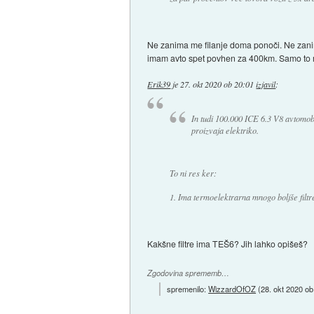
Ne zanima me filanje doma ponoči. Ne zani
imam avto spet povhen za 400km. Samo to me
Erik39
je
27. okt 2020 ob 20:01
izjavil
:
In tudi 100.000 ICE 6.3 V8 avtomobi
proizvaja elektriko.
To ni res ker:
1. Ima termoelektrarna mnogo boljše filtre
Kakšne filtre ima TEŠ6? Jih lahko opišeš?
Zgodovina sprememb…
spremenilo:
WizzardOfOZ
(
28. okt 2020 ob