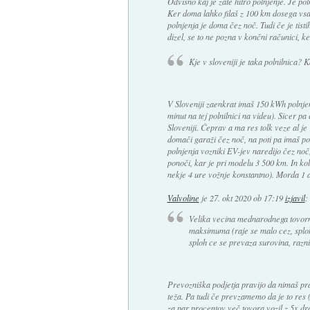
Odvisno kaj je zate hitro polnjenje. Je po
Ker doma lahko filaš z 100 km dosega vsa
polnjenja je doma čez noč. Tudi če je tisti
dizel, se to ne pozna v končni računici, 
Kje v sloveniji je taka polnilnica? 
V Sloveniji zaenkrat imaš 150 kWh polnje
minut na tej polnilnici na videu). Sicer pa 
Sloveniji. Čeprav a ma res tolk veze al j
domači garaži čez noč, na poti pa imaš po
polnjenja vozniki EV-jev naredijo čez noč, k
ponoči, kar je pri modelu 3 500 km. In ko
nekje 4 ure vožnje konstantno). Morda 1 a
Valvoline
je
27. okt 2020 ob 17:19
izjavil
:
Velika vecina mednarodnega tovorn
maksimuma (raje se malo cez, sploh
sploh ce se prevaza surovina, razni 
Prevozniška podjetja pravijo da nimaš pra
teža. Pa tudi če prevzamemo da je to res 
za par procentov več tovora vozil z 5x dr