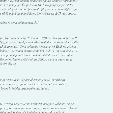
lnjenje z 100 km dofilanega dosega na uro doma že hitro ali ne?
ko uro polnjenja. Če pa misliš DC hitro polnjenje pa: 95 %
h 5 % polnjneja na poti (na roadtripih) po ceni malo nižji kot za
ker 95 % polnjenja polniš doma čez noč za 1,3 EUR na 100 km.
Kakšna je cena polnjnja netesle?
nje, kar pomeni nekje 20 minut za 250 km dosega ( namesto 15
čez par let boš imel pa tudi take polnilnice kot so na videu tudi v
e 15 al 20 minut? Cena polnjenja netesle je 1,3 EUR na 100 km v
lnilnice z še vedno manjšo ceno kot za dizel. Pa vedi, ene 95 %
er po poti polniš šele ko pokuriš tisti doseg ki si ga nafilal
liko dni na leto narediš več kot 500 km v enem dnevu (to je
li dva dneva.
ega prevoza so sleparji obremenjeni do zakonskega
 ce se prevaza znoter eu). Lokalci so tudi veckrat cez,
kovinski izdelki, gradbeni materijal itn.
v. Pravijo da je v večini primerov omejitev volumen, ne pa
(pa ni), še vedno gre samo za par procentov več tovora. Da bi
ažjim gorivom(=vodik), bi bila neumnost da večje ni.