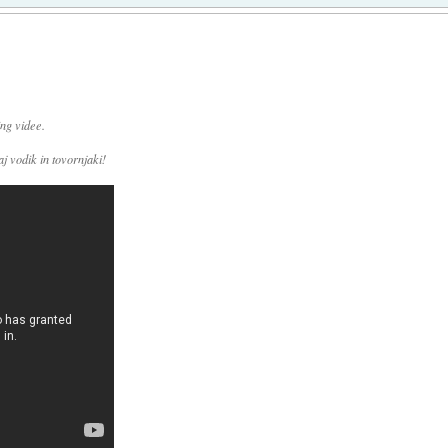
ng videe.
aj vodik in tovornjaki!