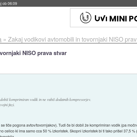
j ob 06:09
a
»
Zakaj vodikovi avtomobili in tovornjaki NISO prav
ovornjaki NISO prava stvar
e dobiš komprimiran vodik in ne rabiš dodatnih kompresorjev.
ojni fazi.
 se tiče pogona avtov/tovornjakov). Tudi če bi dobil že komprimiran vodik (pa močno
celico ki ima samo cca 50 % izkoristek. Skopni izkoristek bi ti tako prišel 37,5 % (
vtomobila.