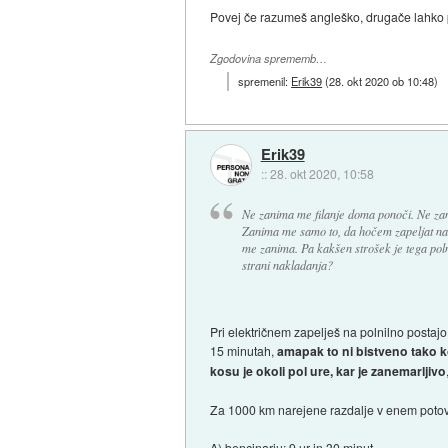
Povej če razumeš angleško, drugače lahko
Zgodovina sprememb…
spremenil:
Erik39
(
28. okt 2020 ob 10:48
)
Erik39
::
28. okt 2020, 10:58
Ne zanima me filanje doma ponoči. Ne za
Zanima me samo to, da hočem zapeljat na
me zanima. Pa kakšen strošek je tega pol
strani nakladanja?
Pri električnem zapelješ na polnilno postaj
15 minutah,
amapak to ni bistveno tako k
kosu je okoli pol ure, kar je zanemarljivo
Za 1000 km narejene razdalje v enem potova
A) bencinarju: 9 ur in 30 minut