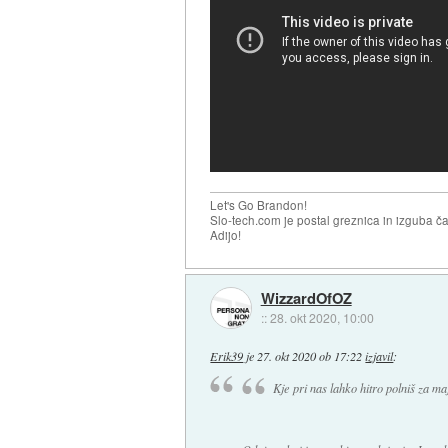
Let's Go Brandon!
Slo-tech.com je postal greznica in izguba č
Adijo!
WizzardOfOZ
::
28. okt 2020, 10:00
Erik39
je
27. okt 2020 ob 17:22
izjavil
:
Kje pri nas lahko hitro polniš za m