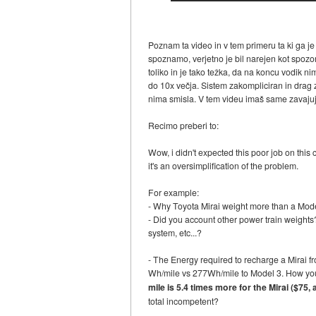
Poznam ta video in v tem primeru ta ki ga je 
spoznamo, verjetno je bil narejen kot spozor
toliko in je tako težka, da na koncu vodik n
do 10x večja. Sistem zakompliciran in drag 
nima smisla. V tem videu imaš same zavajujo
Recimo preberi to:
Wow, i didn't expected this poor job on this
it's an oversimplification of the problem.
For example:
- Why Toyota Mirai weight more than a Mode
- Did you account other power train weights
system, etc...?
- The Energy required to recharge a Mirai f
Wh/mile vs 277Wh/mile to Model 3. How you a
mile is 5.4 times more for the Mirai ($75,
total incompetent?