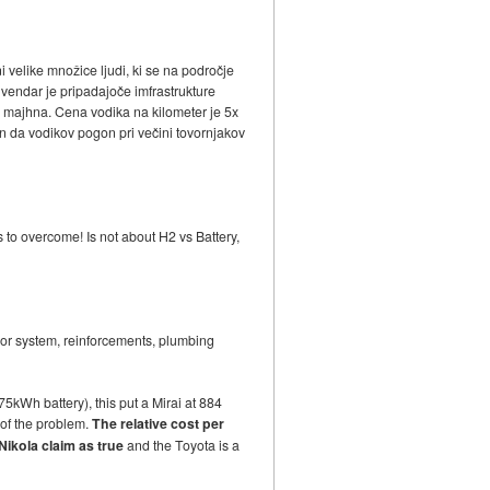
i velike množice ljudi, ki se na področje
 vendar je pripadajoče imfrastrukture
vno majhna. Cena vodika na kilometer je 5x
in da vodikov pogon pri večini tovornjakov
s to overcome! Is not about H2 vs Battery,
ssor system, reinforcements, plumbing
5kWh battery), this put a Mirai at 884
 of the problem.
The relative cost per
 Nikola claim as true
and the Toyota is a