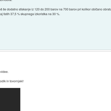
boš še dodatno stiskanje iz 120 do 200 barov na 700 barov pri kolikor običano obrat
aj tistih 37,5 % skupnega izkoristka na 30 %.
 videe.
vodik in tovornjaki!