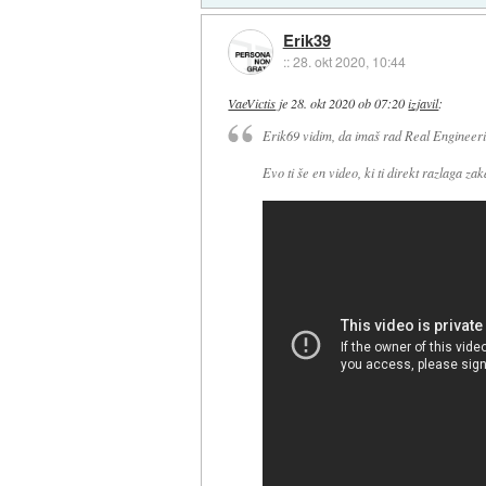
Erik39
::
28. okt 2020, 10:44
VaeVictis
je
28. okt 2020 ob 07:20
izjavil
:
Erik69 vidim, da imaš rad Real Engineeri
Evo ti še en video, ki ti direkt razlaga zak