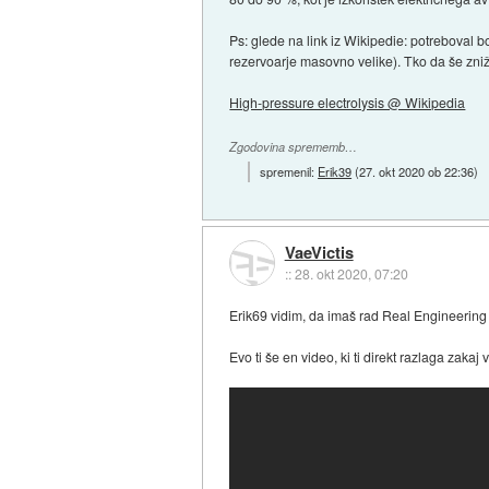
Ps: glede na link iz Wikipedie: potreboval 
rezervoarje masovno velike). Tko da še zniž
High-pressure electrolysis @ Wikipedia
Zgodovina sprememb…
spremenil:
Erik39
(
27. okt 2020 ob 22:36
)
VaeVictis
::
28. okt 2020, 07:20
Erik69 vidim, da imaš rad Real Engineering
Evo ti še en video, ki ti direkt razlaga zakaj 