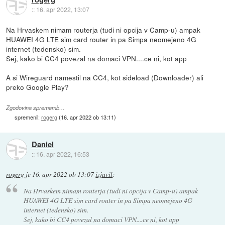
::
16. apr 2022, 13:07
Na Hrvaskem nimam routerja (tudi ni opcija v Camp-u) ampak
HUAWEI 4G LTE sim card router in pa Simpa neomejeno 4G
internet (tedensko) sim.
Sej, kako bi CC4 povezal na domaci VPN....ce ni, kot app
A si Wireguard namestil na CC4, kot sideload (Downloader) ali
preko Google Play?
Zgodovina sprememb…
spremenil:
rogerg
(
16. apr 2022 ob 13:11
)
Daniel
::
16. apr 2022, 16:53
rogerg
je
16. apr 2022 ob 13:07
izjavil
:
Na Hrvaskem nimam routerja (tudi ni opcija v Camp-u) ampak
HUAWEI 4G LTE sim card router in pa Simpa neomejeno 4G
internet (tedensko) sim.
Sej, kako bi CC4 povezal na domaci VPN....ce ni, kot app