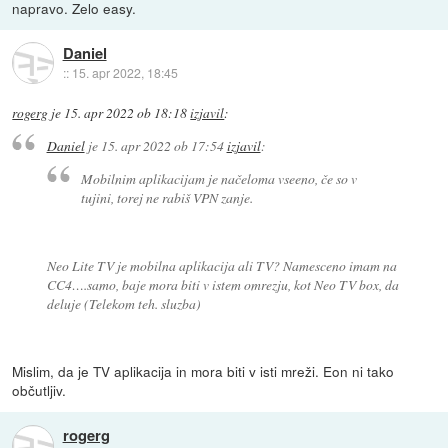
napravo. Zelo easy.
Daniel
::
15. apr 2022, 18:45
rogerg
je
15. apr 2022 ob 18:18
izjavil
:
Daniel
je
15. apr 2022 ob 17:54
izjavil
:
Mobilnim aplikacijam je načeloma vseeno, če so v
tujini, torej ne rabiš VPN zanje.
Neo Lite TV je mobilna aplikacija ali TV? Namesceno imam na
CC4….samo, baje mora biti v istem omrezju, kot Neo TV box, da
deluje (Telekom teh. sluzba)
Mislim, da je TV aplikacija in mora biti v isti mreži. Eon ni tako
občutljiv.
rogerg