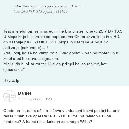
https://www.bolha.com/usmerjevalniki-ro...
huawei-b535-232-oglas-9433204
Test s telefonom sem naredil in je bila v istem dnevu 23.7 D / 18.3
U Mbps kr je bilo za ogled popopnoma Ok, brez zatiknja in v HD.
4h kasneje pa 6.6 D in 11.8 U Mbps in s tem se je pojavilo
zatikanje (sekundno)….!
Zdaj, bolj, ko se bo kamp polnil (vec gostov), vec bo motenj in bi
zelel urediti tezavo s signalom.
Mislis, da bi bil ta router, ki si ga prilepil boljsa resitev, kot
ojacevalec?
Hvala, lp
Daniel
::
30. maj 2022, 10:29
Glede na to, da je očitno težava v zabasani bazni postaji bo prej
rešitev menjava operaterja. 6.6 DL si imel na telefonu ali na
modemu? A kamp nima kakega solidnega Wifija?