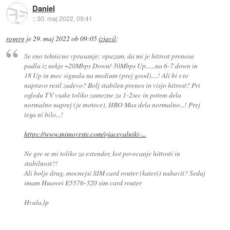
Daniel
::
30. maj 2022, 09:41
rogerg
je
29. maj 2022 ob 09:05
izjavil
:
Se eno tehnicno vprasanje; opazam, da mi je hitrost prenosa
padla iz nekje ~20Mbps Down/ 30Mbps Up......na 6-7 down in
18 Up in moc signala na medium (prej good)....! Ali bi s to
napravo resil zadevo? Bolj stabilen prenos in visjo hitrost? Pri
ogledu TV vsake toliko zamezne za 1-2sec in potem dela
normalno naprej (je motece), HBO Max dela normalno...! Prej
tega ni bilo...!
https://www.mimovrste.com/ojacevalniki-...
Ne gre se mi toliko za extender, kot povecanje hittosti in
stabilnost?!
Ali bolje drug, mocnejsi SIM card router (kateri) nabavit? Sedaj
imam Huawei E5576-320 sim card router
Hvala,lp