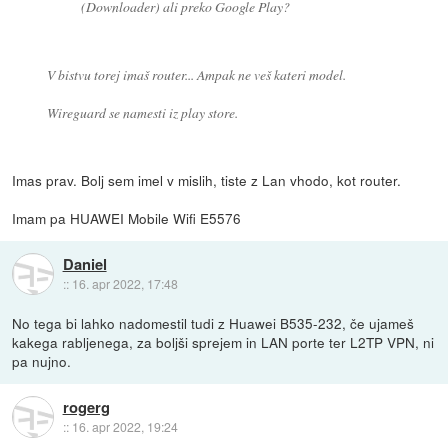
(Downloader) ali preko Google Play?
V bistvu torej imaš router... Ampak ne veš kateri model.
Wireguard se namesti iz play store.
Imas prav. Bolj sem imel v mislih, tiste z Lan vhodo, kot router.
Imam pa HUAWEI Mobile Wifi E5576
Daniel
::
16. apr 2022, 17:48
No tega bi lahko nadomestil tudi z Huawei B535-232, če ujameš
kakega rabljenega, za boljši sprejem in LAN porte ter L2TP VPN, ni
pa nujno.
rogerg
::
16. apr 2022, 19:24