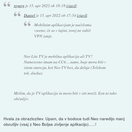
rogerg
je
15. apr 2022 ob 18:18
izjavil
:
Daniel
je
15. apr 2022 ob 17:54
izjavil
:
Mobilnim aplikacijam je načeloma
vseeno, če so v tujini, torej ne rabiš
VPN zanje.
Neo Lite TV je mobilna aplikacija ali TV?
Namesceno imam na CC4….samo, baje mora biti v
istem omrezju, kot Neo TV box, da deluje (Telekom
teh. sluzba)
Mislim, da je TV aplikacija in mora biti v isti mreži. Eon ni tako
občutljiv.
Hvala za obrazlozitev. Upam, da v bodoce tudi Neo naredijo manj
obcutljiv (vsaj z Neo Boljse zivljenje aplikacijo)…..!