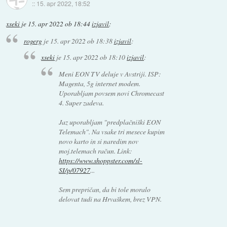
::
15. apr 2022, 18:52
xseki
je
15. apr 2022 ob 18:44
izjavil
:
rogerg
je
15. apr 2022 ob 18:38
izjavil
:
xseki
je
15. apr 2022 ob 18:10
izjavil
:
Meni EON TV deluje v Avstriji. ISP:
Magenta, 5g internet modem.
Uporabljam povsem novi Chromecast
4. Super zadeva.
Jaz uporabljam "predplačniški EON
Telemach". Na vsake tri mesece kupim
novo karto in si naredim nov
moj.telemach račun. Link:
https://www.shoppster.com/sl-
SI/p/07927
...
Sem prepričan, da bi tole moralo
delovat tudi na Hrvaškem, brez VPN.