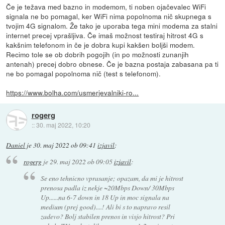
Če je težava med bazno in modemom, ti noben ojačevalec WiFi
signala ne bo pomagal, ker WiFi nima popolnoma nič skupnega s
tvojim 4G signalom. Že tako je uporaba tega mini modema za stalni
internet precej vprašljiva. Če imaš možnost testiraj hitrost 4G s
kakšnim telefonom in če je dobra kupi kakšen boljši modem.
Recimo tole se ob dobrih pogojih (in po možnosti zunanjih
antenah) precej dobro obnese. Če je bazna postaja zabasana pa ti
ne bo pomagal popolnoma nič (test s telefonom).
https://www.bolha.com/usmerjevalniki-ro...
rogerg
::
30. maj 2022, 10:20
Daniel
je
30. maj 2022 ob 09:41
izjavil
:
rogerg
je
29. maj 2022 ob 09:05
izjavil
:
Se eno tehnicno vprasanje; opazam, da mi je hitrost
prenosa padla iz nekje ~20Mbps Down/ 30Mbps
Up......na 6-7 down in 18 Up in moc signala na
medium (prej good)....! Ali bi s to napravo resil
zadevo? Bolj stabilen prenos in visjo hitrost? Pri