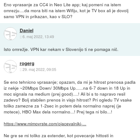
Eno vprasanje za CC4 in Neo Lite app; kaj pomeni na istem
omrezju....da mora biti na istem Wifiju, kot je TV box ali je dovolj
samo VPN in prikazan, kao v SLO?
Daniel
::
6. maj 2022, 13:49
Isto omrežje. VPN kar nekam v Slovenijo ti ne pomaga nič.
rogerg
::
29. maj 2022, 09:05
Se eno tehnicno vprasanje; opazam, da mi je hitrost prenosa padla
iz nekje ~20Mbps Down/ 30Mbps Up......na 6-7 down in 18 Up in
moc signala na medium (prej good)....! Ali bi s to napravo resil
zadevo? Bolj stabilen prenos in visjo hitrost? Pri ogledu TV vsake
toliko zamezne za 1-2sec in potem dela normalno naprej (je
motece), HBO Max dela normalno...! Prej tega ni bilo...!
https://www.mimovrste.com/ojacevalniki-...
Ne gre se mi toliko za extender, kot povecanje hittosti in