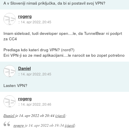
A v Sloveniji nimaš priključka, da bi si postavil svoj VPN?
rogerg
::
14. apr 2022, 20:45
Imam sideload, tudi developer open....le, da TunnelBear ni podprt
za CC4
Predlaga kdo kateri drug VPN? (nord?)
Eni VPN-ji so ze med aplikacijami....le narocit se bo zopet potrebno
Daniel
::
14. apr 2022, 20:45
Lasten VPN?
rogerg
::
14. apr 2022, 20:46
Daniel
je
14. apr 2022 ob 20:44
izjavil
:
rogerg
je
14. apr 2022 ob 19:34
izjavil
: