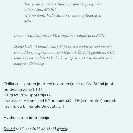
Tole je pa zanimivo. Imas vse sportne programe
zajete (SportKlub)?
Vrjetno dobis kodo, katero vneses v aplikacijo in
dela?!
Imam. Izključno zaradi SK programov kupujem ta EON.
Dobiš kodo (3 month trial), ki jo vneseš kadar se registriraš
(navodila so napisana na črni škatlci). Če želiš gledat na CC4,
moraš vnesti tudi tisto kodo, ki se izpiše na CC4, da aktiviraš
napravo. Zelo easy.
Odlicno…..potem je to resitev za mojo situacijo. SK mi je ok
predvsem zaradi F1!
Pa brez VPN uporabljas?
Jaz sicer ne bom imel 5G ampak 4G LTE (sim router) ampak
mislim, da bi moralo delovati…..!
Hvala ti za to informacijo
Daniel
je
15. apr 2022 ob 18:45
izjavil
: