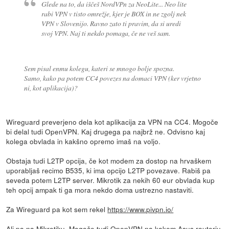
Glede na to, da iščeš NordVPn za NeoLite... Neo lite
rabi VPN v tisto omrežje, kjer je BOX in ne zgolj nek
VPN v Slovenijo. Ravno zato ti pravim, da si uredi
svoj VPN. Naj ti nekdo pomaga, če ne veš sam.
Sem pisal enmu kolegu, kateri se mnogo bolje spozna.
Samo, kako pa potem CC4 povezes na domaci VPN (ker vrjetno
ni, kot aplikacija)?
Wireguard preverjeno dela kot aplikacija za VPN na CC4. Mogoče
bi delal tudi OpenVPN. Kaj drugega pa najbrž ne. Odvisno kaj
kolega obvlada in kakšno opremo imaš na voljo.
Obstaja tudi L2TP opcija, če kot modem za dostop na hrvaškem
uporabljaš recimo B535, ki ima opcijo L2TP povezave. Rabiš pa
seveda potem L2TP server. Mikrotik za nekih 60 eur obvlada kup
teh opcij ampak ti ga mora nekdo doma ustrezno nastaviti.
Za Wireguard pa kot sem rekel
https://www.pivpn.io/
Ali pa na Mikrotiku. Mogoče tudi OpenVPN na kakem Asus routerju