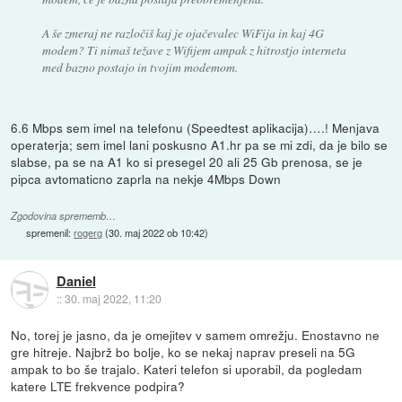
A še zmeraj ne razločiš kaj je ojačevalec WiFija in kaj 4G
modem? Ti nimaš težave z Wifijem ampak z hitrostjo interneta
med bazno postajo in tvojim modemom.
6.6 Mbps sem imel na telefonu (Speedtest aplikacija)….! Menjava
operaterja; sem imel lani poskusno A1.hr pa se mi zdi, da je bilo se
slabse, pa se na A1 ko si presegel 20 ali 25 Gb prenosa, se je
pipca avtomaticno zaprla na nekje 4Mbps Down
Zgodovina sprememb…
spremenil:
rogerg
(
30. maj 2022 ob 10:42
)
Daniel
::
30. maj 2022, 11:20
No, torej je jasno, da je omejitev v samem omrežju. Enostavno ne
gre hitreje. Najbrž bo bolje, ko se nekaj naprav preseli na 5G
ampak to bo še trajalo. Kateri telefon si uporabil, da pogledam
katere LTE frekvence podpira?