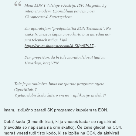
Meni EON TV deluje v Avstriji. ISP: Magenta, 5g
internet modem. Uporabljam povsem novi
Chromecast 4. Super zadeva.
Jaz uporabljam "predplačniški EON Telemach". Na
vsake tri mesece kupim novo karto in si naredim nov
moj.telemach račun. Link:
https://www.shoppster.com/sl-SI/p/07927
...
Sem prepričan, da bi tole moralo delovat tudi na
Hrvaškem, brez VPN.
Tole je pa zanimivo. Imas vse sportne programe zajete
(SportKlub)?
Vrjetno dobis kodo, katero vneses v aplikacijo in dela?!
Imam. Izključno zaradi SK programov kupujem ta EON.
Dobiš kodo (3 month trial), ki jo vneseš kadar se registriraš
(navodila so napisana na črni škatlci). Če želiš gledat na CC4,
moraš vnesti tudi tisto kodo, ki se izpiše na CC4, da aktiviraš