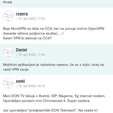
Hvala
rogerg
::
15. apr 2022, 17:52
Baje NordVPN ne dela na CC4, ker ne ponuja izvirno OpenVPN
(besede njihove podporne sluzbe).....!
Kateri VPN bi deloval na CC4?
Daniel
::
15. apr 2022, 17:54
Mobilnim aplikacijam je načeloma vseeno, če so v tujini, torej ne
rabiš VPN zanje.
xseki
::
15. apr 2022, 18:10
Meni EON TV deluje v Avstriji. ISP: Magenta, 5g internet modem.
Uporabljam povsem novi Chromecast 4. Super zadeva.
Jaz uporabljam "predplačniški EON Telemach". Na vsake tri