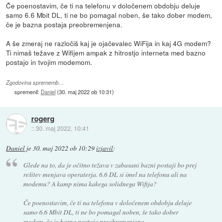
Če poenostavim, če ti na telefonu v določenem obdobju deluje
samo 6.6 Mbit DL, ti ne bo pomagal noben, še tako dober modem,
če je bazna postaja preobremenjena.
A še zmeraj ne razločiš kaj je ojačevalec WiFija in kaj 4G modem?
Ti nimaš težave z Wifijem ampak z hitrostjo interneta med bazno
postajo in tvojim modemom.
Zgodovina sprememb…
spremenil:
Daniel
(
30. maj 2022 ob 10:31
)
rogerg
::
30. maj 2022, 10:41
Daniel
je
30. maj 2022 ob 10:29
izjavil
:
Glede na to, da je očitno težava v zabasani bazni postaji bo prej
rešitev menjava operaterja. 6.6 DL si imel na telefonu ali na
modemu? A kamp nima kakega solidnega Wifija?
Če poenostavim, če ti na telefonu v določenem obdobju deluje
samo 6.6 Mbit DL, ti ne bo pomagal noben, še tako dober
modem, če je bazna postaja preobremenjena.