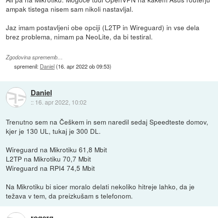
ampak tistega nisem sam nikoli nastavljal.
Jaz imam postavljeni obe opciji (L2TP in Wireguard) in vse dela
brez problema, nimam pa NeoLite, da bi testiral.
Zgodovina sprememb…
spremenil:
Daniel
(
16. apr 2022 ob 09:53
)
Daniel
::
16. apr 2022, 10:02
Trenutno sem na Češkem in sem naredil sedaj Speedteste domov,
kjer je 130 UL, tukaj je 300 DL.
Wireguard na Mikrotiku 61,8 Mbit
L2TP na Mikrotiku 70,7 Mbit
Wireguard na RPI4 74,5 Mbit
Na Mikrotiku bi sicer moralo delati nekoliko hitreje lahko, da je
težava v tem, da preizkušam s telefonom.
rogerg