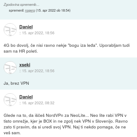
Zgodovina sprememb…
spremenil:
rogerg
(
15. apr 2022 ob 18:54
)
Daniel
::
15. apr 2022, 18:56
4G bo dovolj, če nisi ravno nekje "bogu iza leđa". Uporabljam tudi
sam na HR poleti.
xseki
::
15. apr 2022, 18:56
Ja, brez VPN
Daniel
::
16. apr 2022, 08:32
Glede na to, da iščeš NordVPn za NeoLite... Neo lite rabi VPN v
tisto omrežje, kjer je BOX in ne zgolj nek VPN v Slovenijo. Ravno
zato ti pravim, da si uredi svoj VPN. Naj ti nekdo pomaga, če ne
veš sam.