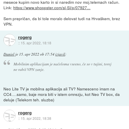
mesece kupim novo karto in si naredim nov moj.telemach račun.
Link:
https://www.shoppster.com/sl-SI/p/07927...
Sem prepričan, da bi tole moralo delovat tudi na Hrvaškem, brez
VPN.
rogerg
::
15. apr 2022, 18:18
Daniel
je
15. apr 2022 ob 17:54
izjavil
:
Mobilnim aplikacijam je načeloma vseeno, če so v tujini, torej
ne rabiš VPN zanje.
Neo Lite TV je mobilna aplikacija ali TV? Namesceno imam na
CC4….samo, baje mora biti v istem omrezju, kot Neo TV box, da
deluje (Telekom teh. sluzba)
rogerg
::
15. apr 2022, 18:38