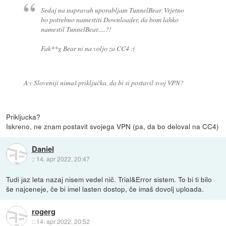
Sedaj na napravah uporabljam TunnelBear. Vrjetno
bo potrebno namestiti Downloader, da bom lahko
namestil TunnelBear.....?!
Fak**g Bear ni na voljo za CC4 :(
A v Sloveniji nimaš priključka, da bi si postavil svoj VPN?
Prikljucka?
Iskreno, ne znam postavit svojega VPN (pa, da bo deloval na CC4)
Daniel
::
14. apr 2022, 20:47
Tudi jaz leta nazaj nisem vedel nič. Trial&Error sistem. To bi ti bilo
še najceneje, če bi imel lasten dostop, če imaš dovolj uploada.
rogerg
::
14. apr 2022, 20:52