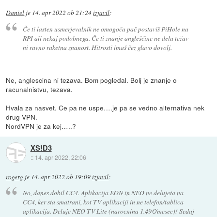
Daniel
je
14. apr 2022 ob 21:24
izjavil
:
Če ti lasten usmerjevalnik ne omogoča pač postaviš PiHole na
RPI ali nekaj podobnega. Če ti znanje angleščine ne dela težav
ni ravno raketna znanost. Hitrosti imaš čez glavo dovolj.
Ne, anglescina ni tezava. Bom pogledal. Bolj je znanje o
racunalnistvu, tezava.
Hvala za nasvet. Ce pa ne uspe….je pa se vedno alternativa nek
drug VPN.
NordVPN je za kej…..?
XS!D3
::
14. apr 2022, 22:06
rogerg
je
14. apr 2022 ob 19:09
izjavil
:
No, danes dobil CC4. Aplikacija EON in NEO ne delujeta na
CC4, ker sta smatrani, kot TV aplikaciji in ne telefon/tablica
aplikacija. Deluje NEO TV Lite (narocnina 1.49€/mesec)! Sedaj