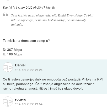
Daniel
je
14. apr 2022 ob 20:47
izjavil
:
Tudi jaz leta nazaj nisem vedel nič. Trial&Error sistem. To bi ti
bilo še najceneje, če bi imel lasten dostop, če imaš dovolj
uploada.
To mislis na domacem comp-u?
D: 367 Mbps
U: 108 Mbps
Daniel
::
14. apr 2022, 21:24
Če ti lasten usmerjevalnik ne omogoča pač postaviš PiHole na RPI
ali nekaj podobnega. Če ti znanje angleščine ne dela težav ni
ravno raketna znanost. Hitrosti imaš čez glavo dovolj.
rogerg
::
14. apr 2022, 21:54