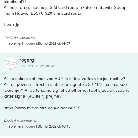
stabilnost?!
Ali bolje drug, mocnejsi SIM card router (kateri) nabavit? Sedaj
imam Huawei E5576-320 sim card router
Hvala,lp
Zgodovina sprememb…
spremenil:
rogerg
(
29. maj 2022 ob 09:07
)
rogerg
::
30. maj 2022, 08:44
Ali se splaca dati mali vec EUR in bi bila zadeva boljsa resitev?
Ali res poveca hitrost in stabilizira signal za 30-40% (ce ima kdo
izkusnje)? A, pa to samo signal od ethernet kabl ojaca ali vseeno
kater signal (4G lte?) prejme?
https://www.mimovrste.com/ojacevalniki-...
Zgodovina sprememb…
spremenil:
rogerg
(
30. maj 2022 ob 08:45
)