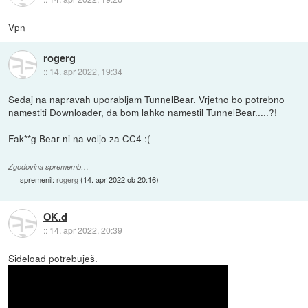
Vpn
rogerg
::
14. apr 2022, 19:34
Sedaj na napravah uporabljam TunnelBear. Vrjetno bo potrebno
namestiti Downloader, da bom lahko namestil TunnelBear.....?!
Fak**g Bear ni na voljo za CC4 :(
Zgodovina sprememb…
spremenil:
rogerg
(
14. apr 2022 ob 20:16
)
OK.d
::
14. apr 2022, 20:39
Sideload potrebuješ.