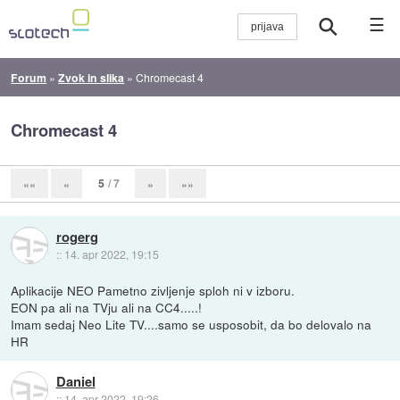
☰
Forum
»
Zvok in slika
»
Chromecast 4
Chromecast 4
5
/ 7
««
«
»
»»
rogerg
::
14. apr 2022, 19:15
Aplikacije NEO Pametno zivljenje sploh ni v izboru.
EON pa ali na TVju ali na CC4.....!
Imam sedaj Neo Lite TV....samo se usposobit, da bo delovalo na
HR
Daniel
::
14. apr 2022, 19:26