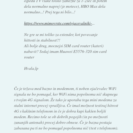
ogledu TV vsake toliko zamezne za 1-2sec in potem
dela normalno naprej (je motece), HBO Max dela
normalno...! Prej tega ni bilo...!
https://www.mimovrste.com/ojacevalniki-
...
Ne gre se mi toliko za extender, kot povecanje
hittosti in stabilnost?!
Ali bolje drug, mocnejsi SIM card router (kateri)
nabavit? Sedaj imam Huawei E5576-320 sim card
router
Hvala,lp
Če je težava med bazno in modemom, ti noben ojačevalec WiFi
signala ne bo pomagal, ker WiFi nima popolnoma nič skupnega
s tvojim 4G signalom. Že tako je uporaba tega mini modema za
stalni internet precej vprašljiva. Če imaš možnost testiraj hitrost
4G s kakšnim telefonom in če je dobra kupi kakšen boljši
modem. Recimo tole se ob dobrih pogojih (in po možnosti
zunanjih antenah) precej dobro obnese. Če je bazna postaja
zabasana pa ti ne bo pomagal popolnoma nič (test s telefonom).