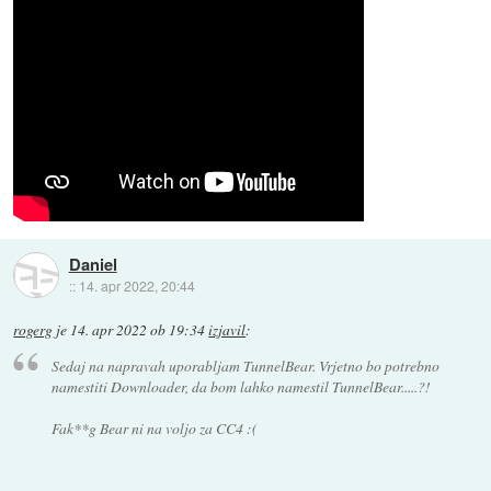
Daniel
::
14. apr 2022, 20:44
rogerg
je
14. apr 2022 ob 19:34
izjavil
:
Sedaj na napravah uporabljam TunnelBear. Vrjetno bo potrebno
namestiti Downloader, da bom lahko namestil TunnelBear.....?!
Fak**g Bear ni na voljo za CC4 :(