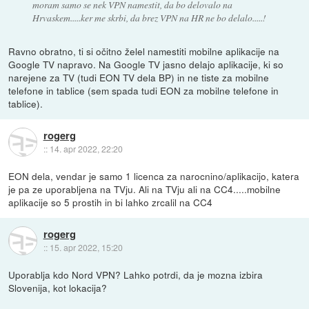
moram samo se nek VPN namestit, da bo delovalo na
Hrvaskem.....ker me skrbi, da brez VPN na HR ne bo delalo.....!
Ravno obratno, ti si očitno želel namestiti mobilne aplikacije na
Google TV napravo. Na Google TV jasno delajo aplikacije, ki so
narejene za TV (tudi EON TV dela BP) in ne tiste za mobilne
telefone in tablice (sem spada tudi EON za mobilne telefone in
tablice).
rogerg
::
14. apr 2022, 22:20
EON dela, vendar je samo 1 licenca za narocnino/aplikacijo, katera
je pa ze uporabljena na TVju. Ali na TVju ali na CC4.....mobilne
aplikacije so 5 prostih in bi lahko zrcalil na CC4
rogerg
::
15. apr 2022, 15:20
Uporablja kdo Nord VPN? Lahko potrdi, da je mozna izbira
Slovenija, kot lokacija?