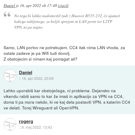
Daniel
je
16. apr 2022 ob 17:48
izjavil
:
No tega bi lahko nadomestil tudi z Huawei B535-232, če ujameš
kakega rabljenega, za boljši sprejem in LAN porte ter L2TP
VPN, ni pa nujno.
Samo, LAN portov ne potrebujem. CC4 itak nima LAN vhoda, za
ostale zadeve je pa Wifi tudi dovolj.
Z obstojecim si nimam kaj pomagat ali?
Daniel
::
16. apr 2022, 20:09
Lahko uporabiš kar obstoječega, ni problema. Dejansko na
vikendu rabiš samo to kar že imaš in aplikacijo za VPN na CC4,
doma ti pa mora nekdo, ki ve kaj dela postaviti VPN, s katerim CC4
ve delati. Torej Wireguard ali OpenVPN.
rogerg
::
6. maj 2022, 13:43