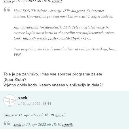
xseki
je
15. apr 2022 ob 18:10
izjavil
:
Meni EON TV deluje v Avstriji. ISP: Magenta, 5g internet
modem. Uporabljam povsem novi Chromecast 4. Super zadeva.
Jaz uporabljam "predplačniški EON Telemach". Na vsake tri
mesece kupim novo karto in si naredim nov moj.telemach račun.
Link:
https://www.shoppster.com/sl-SI/p/07927...
Sem prepričan, da bi tole moralo delovat tudi na Hrvaškem, brez
VPN.
Tole je pa zanimivo. Imas vse sportne programe zajete
(SportKlub)?
Vrjetno dobis kodo, katero vneses v aplikacijo in dela?!
xseki
::
15. apr 2022, 18:44
rogerg
je
15. apr 2022 ob 18:38
izjavil
:
xseki
je
15. apr 2022 ob 18:10
izjavil
: