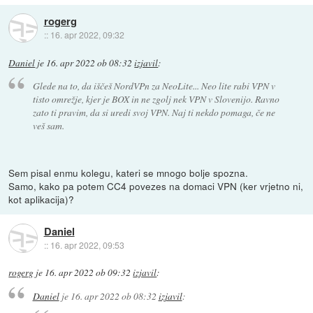
rogerg
::
16. apr 2022, 09:32
Daniel
je
16. apr 2022 ob 08:32
izjavil
:
Glede na to, da iščeš NordVPn za NeoLite... Neo lite rabi VPN v
tisto omrežje, kjer je BOX in ne zgolj nek VPN v Slovenijo. Ravno
zato ti pravim, da si uredi svoj VPN. Naj ti nekdo pomaga, če ne
veš sam.
Sem pisal enmu kolegu, kateri se mnogo bolje spozna.
Samo, kako pa potem CC4 povezes na domaci VPN (ker vrjetno ni,
kot aplikacija)?
Daniel
::
16. apr 2022, 09:53
rogerg
je
16. apr 2022 ob 09:32
izjavil
:
Daniel
je
16. apr 2022 ob 08:32
izjavil
: