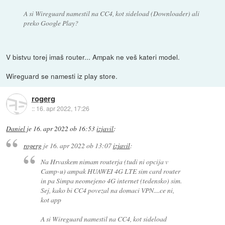
A si Wireguard namestil na CC4, kot sideload (Downloader) ali
preko Google Play?
V bistvu torej imaš router... Ampak ne veš kateri model.
Wireguard se namesti iz play store.
rogerg
::
16. apr 2022, 17:26
Daniel
je
16. apr 2022 ob 16:53
izjavil
:
rogerg
je
16. apr 2022 ob 13:07
izjavil
:
Na Hrvaskem nimam routerja (tudi ni opcija v
Camp-u) ampak HUAWEI 4G LTE sim card router
in pa Simpa neomejeno 4G internet (tedensko) sim.
Sej, kako bi CC4 povezal na domaci VPN....ce ni,
kot app
A si Wireguard namestil na CC4, kot sideload