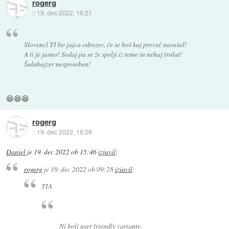
rogerg
::
19. dec 2022, 16:21
Slovencl TI bo jajca odrezov, če se boš kaj preveč narašal!
A ti je jasno! Sedaj pa se že spelji iz teme in nehaj trolat!
Šalabajzer nesposoben!
😆😆😆
rogerg
::
19. dec 2022, 16:26
Daniel
je
19. dec 2022 ob 15:46
izjavil
:
rogerg
je
19. dec 2022 ob 09:28
izjavil
:
TIA
Ni bolj user friendly variante.