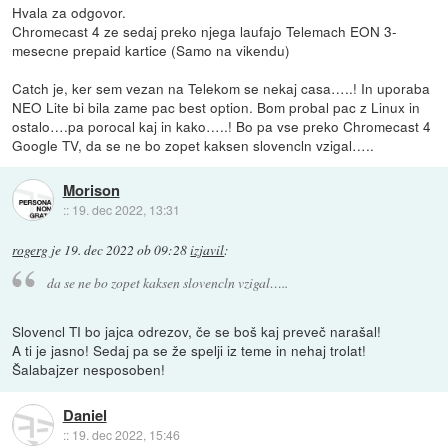
Hvala za odgovor.
Chromecast 4 ze sedaj preko njega laufajo Telemach EON 3-
mesecne prepaid kartice (Samo na vikendu)
Catch je, ker sem vezan na Telekom se nekaj casa…..! In uporaba
NEO Lite bi bila zame pac best option. Bom probal pac z Linux in
ostalo….pa porocal kaj in kako…..! Bo pa vse preko Chromecast 4
Google TV, da se ne bo zopet kaksen slovencln vzigal…..
Morison
::
19. dec 2022, 13:31
rogerg
je
19. dec 2022 ob 09:28
izjavil
:
da se ne bo zopet kaksen slovencln vzigal…..
Slovencl TI bo jajca odrezov, če se boš kaj preveč narašal!
A ti je jasno! Sedaj pa se že spelji iz teme in nehaj trolat!
Šalabajzer nesposoben!
Daniel
::
19. dec 2022, 15:46