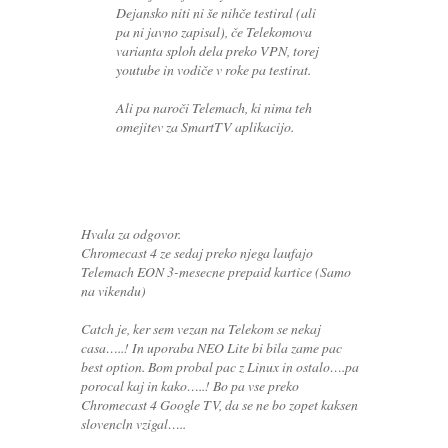
Dejansko niti ni še nihče testiral (ali
pa ni javno zapisal), če Telekomova
varianta sploh dela preko VPN, torej
youtube in vodiče v roke pa testirat.
Ali pa naroči Telemach, ki nima teh
omejitev za SmartTV aplikacijo.
Hvala za odgovor.
Chromecast 4 ze sedaj preko njega laufajo
Telemach EON 3-mesecne prepaid kartice (Samo
na vikendu)
Catch je, ker sem vezan na Telekom se nekaj
casa…..! In uporaba NEO Lite bi bila zame pac
best option. Bom probal pac z Linux in ostalo….pa
porocal kaj in kako…..! Bo pa vse preko
Chromecast 4 Google TV, da se ne bo zopet kaksen
slovencln vzigal…..