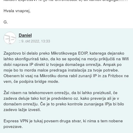
Hvala vnaprej,
G.
Daniel
::
9. okt 2022, 13:33
Zagotovo bi delalo preko Mikrotikovega EOIP, katerega dejansko
lahko skonfiguriraš tako, da ko se spodaj na morju priključiš na Wifi
dobi naprava IP direkt iz tvojega domačega omrežja. Ampak po
moje bo to morda malce predraga instalacija za tvoje potrebe.
Obenem bi vsaj na Mikrotiku doma rabil zunanji IP in za Fritzbox ne
vem, če podpira bridge mode.
Žal nisem na telekomovem omrežju, da bi lahko preizkusil, če
zadeva deluje tako kot je predvideno oz. kako preverja ali je v
domačem omrežju. Če je to preko kontrole zunanjega IPja bi bilo
zadevo lažje izvesti.
Express VPN je tukaj povsem druga stvar, ki nima s tem nobene
povezave.