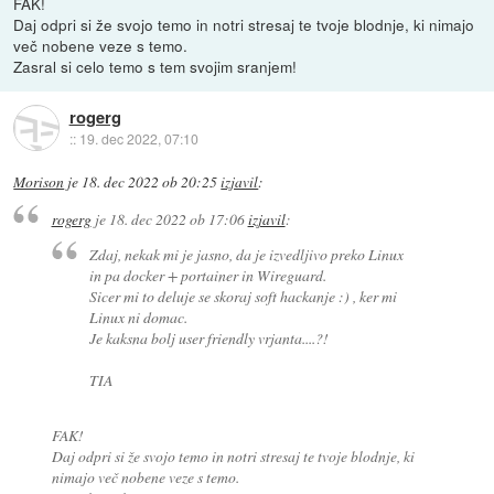
FAK!
Daj odpri si že svojo temo in notri stresaj te tvoje blodnje, ki nimajo
več nobene veze s temo.
Zasral si celo temo s tem svojim sranjem!
rogerg
::
19. dec 2022, 07:10
Morison
je
18. dec 2022 ob 20:25
izjavil
:
rogerg
je
18. dec 2022 ob 17:06
izjavil
:
Zdaj, nekak mi je jasno, da je izvedljivo preko Linux
in pa docker + portainer in Wireguard.
Sicer mi to deluje se skoraj soft hackanje :) , ker mi
Linux ni domac.
Je kaksna bolj user friendly vrjanta....?!
TIA
FAK!
Daj odpri si že svojo temo in notri stresaj te tvoje blodnje, ki
nimajo več nobene veze s temo.