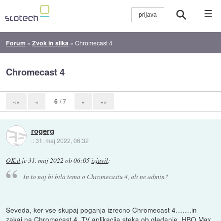
☰
Forum
»
Zvok in slika
»
Chromecast 4
Chromecast 4
6
/ 7
««
«
»
»»
rogerg
::
31. maj 2022, 06:32
OK.d
je
31. maj 2022 ob 06:05
izjavil
:
In to naj bi bila tema o Chromecastu 4, ali ne admin?
Seveda, ker vse skupaj poganja izrecno Chromecast 4…….in
zakaj na Chromecast 4, TV aplikacija steka ob gledanje, HBO Max