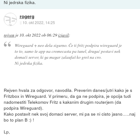
Ni jedrska fizika.
rogerg
::
10. okt 2022, 14:25
rejven
je
10. okt 2022 ob 06:29
izjavil
:
Wireguard + neo dela sigurno. Če ti fritz podpira wireguard je
to to, samo še app na cromecasta pa tunel, drugać postavi nek
domači server, ki ga magar zalaufaš ko greš na cro.
Ni jedrska fizika.
Rejven hvala za odgovor, navodila. Preverim danes/jutri kako je s
Fritzbox in Wireguard. V primeru, da ga ne podpira, je opcija tudi
nadomestiti Telekomov Fritz s kaksnim drugim routerjem (da
podpira Wireguard).
Kako postavit nek svoj domaci server, mi pa se ni cisto jasno…..naj
bo to plan B :) !
Lp,