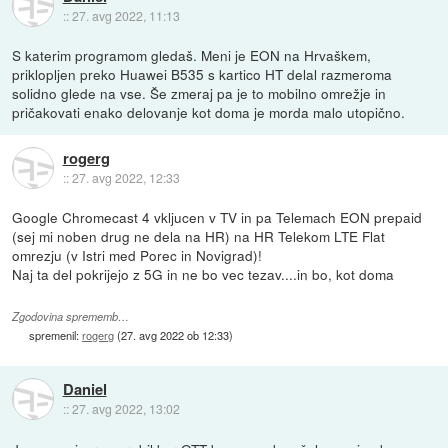
::
27. avg 2022, 11:13
S katerim programom gledaš. Meni je EON na Hrvaškem,
priklopljen preko Huawei B535 s kartico HT delal razmeroma
solidno glede na vse. Še zmeraj pa je to mobilno omrežje in
pričakovati enako delovanje kot doma je morda malo utopično.
rogerg
::
27. avg 2022, 12:33
Google Chromecast 4 vkljucen v TV in pa Telemach EON prepaid
(sej mi noben drug ne dela na HR) na HR Telekom LTE Flat
omrezju (v Istri med Porec in Novigrad)!
Naj ta del pokrijejo z 5G in ne bo vec tezav....in bo, kot doma
Zgodovina sprememb…
spremenil:
rogerg
(
27. avg 2022 ob 12:33
)
Daniel
::
27. avg 2022, 13:02