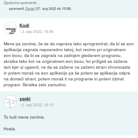
Zgodovina sprememb…
spremenil:
Daniel
(
27. avg 2022 ob 15:58
)
Kodi
::
2. sep 2022, 18:08
Mene pa zanima, če se da naprava tako sprogramirat, da bi se eon
aplikacija zagnala neposredno takoj, kot recimo pri originalnem
eon boxu, da bi se zagnala na zadnjem gledanem programu,
skratka tako kot na originalnem eon boxu, ko prižgeš se zažene
tam kjer si ugasnil, ne da se zažene na začetni strani chromcasta
in potem moraš na eon aplikacijo pa še potem se aplikacija odpre
na domači strani, potem moraš it na programe in potem izbirat
program. Skratka zelo zamudno.
xseki
::
2. sep 2022, 18:19
To tudi mene zanima.
Hvala.