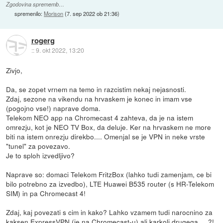
Zgodovina sprememb…
spremenilo:
Morison
(
7. sep 2022 ob 21:36
)
rogerg
::
9. okt 2022, 13:20
Zivjo,
Da, se zopet vrnem na temo in razcistim nekaj nejasnosti.
Zdaj, sezone na vikendu na hrvaskem je konec in imam vse
(pogojno vse!) naprave doma.
Telekom NEO app na Chromecast 4 zahteva, da je na istem
omrezju, kot je NEO TV Box, da deluje. Ker na hrvaskem ne more
biti na istem onrezju direkbo.... Omenjal se je VPN in neke vrste
"tunel" za povezavo.
Je to sploh izvedljivo?
Naprave so: domaci Telekom FritzBox (lahko tudi zamenjam, ce bi
bilo potrebno za izvedbo), LTE Huawei B535 router (s HR-Telekom
SIM) in pa Chromecast 4!
Zdaj, kaj povezati s cim in kako? Lahko vzamem tudi narocnino za
kaksen ExpressVPN (je na Chromecast-u) ali karkoli drugega.....?!