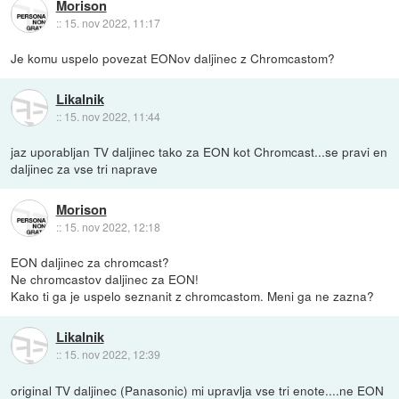
Morison
::
15. nov 2022, 11:17
Je komu uspelo povezat EONov daljinec z Chromcastom?
Likalnik
::
15. nov 2022, 11:44
jaz uporabljan TV daljinec tako za EON kot Chromcast...se pravi en
daljinec za vse tri naprave
Morison
::
15. nov 2022, 12:18
EON daljinec za chromcast?
Ne chromcastov daljinec za EON!
Kako ti ga je uspelo seznanit z chromcastom. Meni ga ne zazna?
Likalnik
::
15. nov 2022, 12:39
original TV daljinec (Panasonic) mi upravlja vse tri enote....ne EON