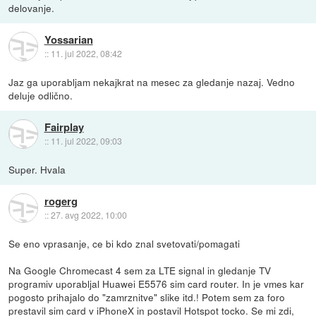
delovanje.
Yossarian
::
11. jul 2022, 08:42
Jaz ga uporabljam nekajkrat na mesec za gledanje nazaj. Vedno
deluje odlično.
Fairplay
::
11. jul 2022, 09:03
Super. Hvala
rogerg
::
27. avg 2022, 10:00
Se eno vprasanje, ce bi kdo znal svetovati/pomagati
Na Google Chromecast 4 sem za LTE signal in gledanje TV
programiv uporabljal Huawei E5576 sim card router. In je vmes kar
pogosto prihajalo do "zamrznitve" slike itd.! Potem sem za foro
prestavil sim card v iPhoneX in postavil Hotspot tocko. Se mi zdi,