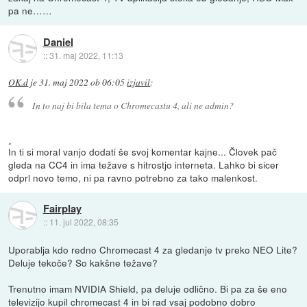
pa ne……
Daniel
::
31. maj 2022, 11:13
OK.d
je
31. maj 2022 ob 06:05
izjavil
:
In to naj bi bila tema o Chromecastu 4, ali ne admin?
¸
In ti si moral vanjo dodati še svoj komentar kajne... Človek pač
gleda na CC4 in ima težave s hitrostjo interneta. Lahko bi sicer
odprl novo temo, ni pa ravno potrebno za tako malenkost.
Fairplay
::
11. jul 2022, 08:35
Uporablja kdo redno Chromecast 4 za gledanje tv preko NEO Lite?
Deluje tekoče? So kakšne težave?
Trenutno imam NVIDIA Shield, pa deluje odlično. Bi pa za še eno
televizijo kupil chromecast 4 in bi rad vsaj podobno dobro