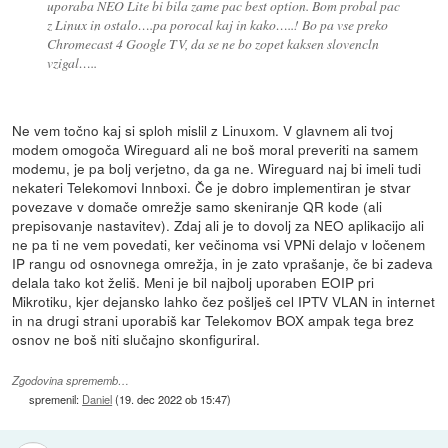
uporaba NEO Lite bi bila zame pac best option. Bom probal pac
z Linux in ostalo….pa porocal kaj in kako…..! Bo pa vse preko
Chromecast 4 Google TV, da se ne bo zopet kaksen slovencln
vzigal…..
Ne vem točno kaj si sploh mislil z Linuxom. V glavnem ali tvoj
modem omogoča Wireguard ali ne boš moral preveriti na samem
modemu, je pa bolj verjetno, da ga ne. Wireguard naj bi imeli tudi
nekateri Telekomovi Innboxi. Če je dobro implementiran je stvar
povezave v domače omrežje samo skeniranje QR kode (ali
prepisovanje nastavitev). Zdaj ali je to dovolj za NEO aplikacijo ali
ne pa ti ne vem povedati, ker večinoma vsi VPNi delajo v ločenem
IP rangu od osnovnega omrežja, in je zato vprašanje, če bi zadeva
delala tako kot želiš. Meni je bil najbolj uporaben EOIP pri
Mikrotiku, kjer dejansko lahko čez pošlješ cel IPTV VLAN in internet
in na drugi strani uporabiš kar Telekomov BOX ampak tega brez
osnov ne boš niti slučajno skonfiguriral.
Zgodovina sprememb…
spremenil:
Daniel
(
19. dec 2022 ob 15:47
)