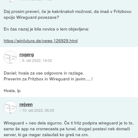
Daj prosim preveri, če je kakršnakoli možnost, da imaš v Fritzboxu
opcijo Wireguard povezave?
En čas nazaj je bila novica o tem objavljena:
https://winfuture.de/news,126929.html
rogerg
::
9. okt 2022, 19:00
Daniel; hvala za vse odgovore in razlage.
Preverim za Fritzbox in Wireguard in javim.....!
Hvala, lp
rejven
::
10. okt 2022, 06:29
Wireguard + neo dela sigurno. Če ti fritz podpira wireguard je to to,
samo še app na cromecasta pa tunel, drugać postavi nek domači
server, ki ga magar zalaufaš ko greš na cro.