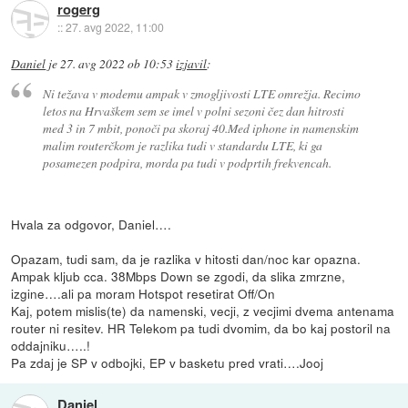
rogerg
::
27. avg 2022, 11:00
Daniel
je
27. avg 2022 ob 10:53
izjavil
:
Ni težava v modemu ampak v zmogljivosti LTE omrežja. Recimo
letos na Hrvaškem sem se imel v polni sezoni čez dan hitrosti
med 3 in 7 mbit, ponoči pa skoraj 40.Med iphone in namenskim
malim routerčkom je razlika tudi v standardu LTE, ki ga
posamezen podpira, morda pa tudi v podprtih frekvencah.
Hvala za odgovor, Daniel….
Opazam, tudi sam, da je razlika v hitosti dan/noc kar opazna.
Ampak kljub cca. 38Mbps Down se zgodi, da slika zmrzne,
izgine….ali pa moram Hotspot resetirat Off/On
Kaj, potem mislis(te) da namenski, vecji, z vecjimi dvema antenama
router ni resitev. HR Telekom pa tudi dvomim, da bo kaj postoril na
oddajniku…..!
Pa zdaj je SP v odbojki, EP v basketu pred vrati….Jooj
Daniel