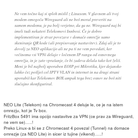
Ne vem točno kaj si sploh mislil z Linuxom. V glavnem ali tvoj
modem omogoča Wireguard ali ne boš moral preveriti na
samem modemu, je pa bolj verjetno, da ga ne. Wireguard naj bi
imeli tudi nekateri Telekomovi Innboxi. Če je dobro
implementiran je stvar povezave v domače omrežje samo
skeniranje QR kode (ali prepisovanje nastavitev). Zdaj ali je to
dovolj za NEO aplikacijo ali ne pa ti ne vem povedati, ker
večinoma vsi VPNi delajo v ločenem IP rangu od osnovnega
omrežja, in je zato vprašanje, če bi zadeva delala tako kot želiš.
Meni je bil najbolj uporaben EOIP pri Mikrotiku, kjer dejansko
lahko čez pošlješ cel IPTV VLAN in internet in na drugi strani
uporabiš kar Telekomov BOX ampak tega brez osnov ne boš niti
slučajno skonfiguriral.
NEO Lite (Telekom) na Chromecast 4 deluje le, ce je na istem
omrezju, kot je Tv box.
FritzBox 5491 ima opcijo nastavitve za VPN (ce prav za Wireguard,
ne vem se)…..!
Preko Linux-a bi se z Chromecast 4 povezal (Tunnel) na domace
omrezje (za NEO Lite) in sicer iz tujine (vikend)…..!