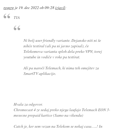
rogerg
je
19. dec 2022 ob 09:28
izjavil
:
TIA
Ni bolj user friendly variante. Dejansko niti ni še
nihče testiral (ali pa ni javno zapisal), če
Telekomova varianta sploh dela preko VPN, torej
youtube in vodiče v roke pa testirat.
Ali pa naroči Telemach, ki nima teh omejitev za
SmartTV aplikacijo.
Hvala za odgovor.
Chromecast 4 ze sedaj preko njega laufajo Telemach EON 3-
mesecne prepaid kartice (Samo na vikendu)
Catch je, ker sem vezan na Telekom se nekaj casa…..! In