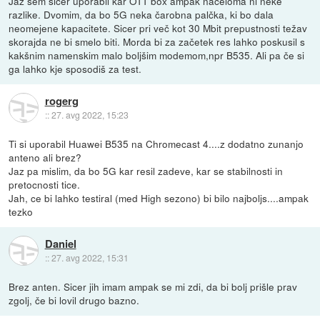
Jaz sem sicer uporabil kar OTT box ampak načeloma ni neke
razlike. Dvomim, da bo 5G neka čarobna palčka, ki bo dala
neomejene kapacitete. Sicer pri več kot 30 Mbit prepustnosti težav
skorajda ne bi smelo biti. Morda bi za začetek res lahko poskusil s
kakšnim namenskim malo boljšim modemom,npr B535. Ali pa če si
ga lahko kje sposodiš za test.
rogerg
::
27. avg 2022, 15:23
Ti si uporabil Huawei B535 na Chromecast 4....z dodatno zunanjo
anteno ali brez?
Jaz pa mislim, da bo 5G kar resil zadeve, kar se stabilnosti in
pretocnosti tice.
Jah, ce bi lahko testiral (med High sezono) bi bilo najboljs....ampak
tezko
Daniel
::
27. avg 2022, 15:31
Brez anten. Sicer jih imam ampak se mi zdi, da bi bolj prišle prav
zgolj, če bi lovil drugo bazno.