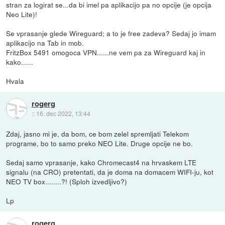
stran za logirat se...da bi imel pa aplikacijo pa no opcije (je opcija
Neo Lite)!
Se vprasanje glede Wireguard; a to je free zadeva? Sedaj jo imam
aplikacijo na Tab in mob.
FritzBox 5491 omogoca VPN......ne vem pa za Wireguard kaj in
kako......
Hvala
rogerg
::
16. dec 2022, 13:44
Zdaj, jasno mi je, da bom, ce bom zelel spremljati Telekom
programe, bo to samo preko NEO Lite. Druge opcije ne bo.
Sedaj samo vprasanje, kako Chromecast4 na hrvaskem LTE
signalu (na CRO) pretentati, da je doma na domacem WIFI-ju, kot
NEO TV box........?! (Sploh izvedljivo?)
Lp
rogerg