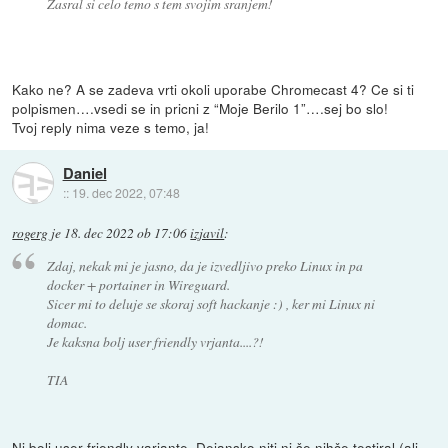
Zasral si celo temo s tem svojim sranjem!
Kako ne? A se zadeva vrti okoli uporabe Chromecast 4? Ce si ti
polpismen….vsedi se in pricni z “Moje Berilo 1”….sej bo slo!
Tvoj reply nima veze s temo, ja!
Daniel
::
19. dec 2022, 07:48
rogerg
je
18. dec 2022 ob 17:06
izjavil
:
Zdaj, nekak mi je jasno, da je izvedljivo preko Linux in pa
docker + portainer in Wireguard.
Sicer mi to deluje se skoraj soft hackanje :) , ker mi Linux ni
domac.
Je kaksna bolj user friendly vrjanta....?!
TIA
Ni bolj user friendly variante. Dejansko niti ni še nihče testiral (ali