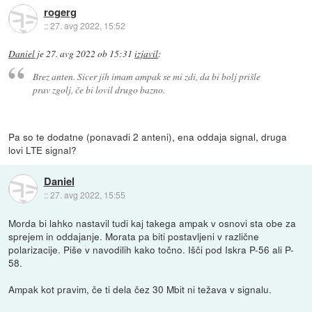
rogerg
::
27. avg 2022, 15:52
Daniel
je
27. avg 2022 ob 15:31
izjavil
:
Brez anten. Sicer jih imam ampak se mi zdi, da bi bolj prišle
prav zgolj, če bi lovil drugo bazno.
Pa so te dodatne (ponavadi 2 anteni), ena oddaja signal, druga
lovi LTE signal?
Daniel
::
27. avg 2022, 15:55
Morda bi lahko nastavil tudi kaj takega ampak v osnovi sta obe za
sprejem in oddajanje. Morata pa biti postavljeni v različne
polarizacije. Piše v navodilih kako točno. Išči pod Iskra P-56 ali P-
58.
Ampak kot pravim, če ti dela čez 30 Mbit ni težava v signalu.