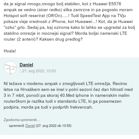
da je signal mnogo,mnogo bolj stabilen, kot z Huawei E5576
ampak se vedno (sicer redko) slika zamrzne in pa pogosto moram
Hotspot soft reserirat (Off/On).....! Tudi SpeedTest App na TVju
pokaze visje vrednosti z iPhone, kot Hueawei...! Kot, da je Huawei
"ozko" grlo. Sedaj pa, kaj oziroma kako bi lahko se upgredal za bolj
stabilno omrezje in mocnejsi signal? Morda boljsi namenski LTE
router (2 anteni)? Kaksen drug predlog?
Hvala!
Daniel
::
27. avg 2022, 10:53
Ni težava v modemu ampak v zmogljivosti LTE omrežja. Recimo
letos na Hrvaškem sem se imel v polni sezoni čez dan hitrosti med
3 in 7 mbit, ponoči pa skoraj 40.Med iphone in namenskim malim
routerčkom je razlika tudi v standardu LTE, ki ga posamezen
podpira, morda pa tudi v podprtih frekvencah.
Zgodovina sprememb…
spremenil:
Daniel
(
27. avg 2022 ob 10:55
)