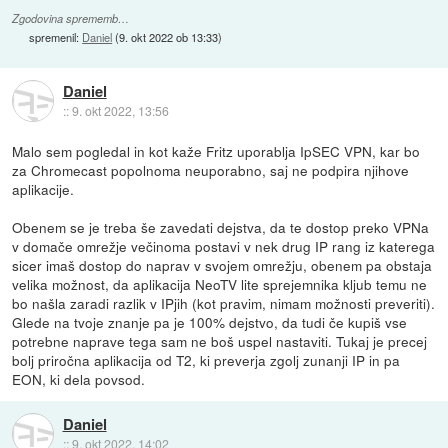
Zgodovina sprememb…
spremenil:
Daniel
(
9. okt 2022 ob 13:33
)
Daniel
::
9. okt 2022, 13:56
Malo sem pogledal in kot kaže Fritz uporablja IpSEC VPN, kar bo
za Chromecast popolnoma neuporabno, saj ne podpira njihove
aplikacije.
Obenem se je treba še zavedati dejstva, da te dostop preko VPNa
v domače omrežje večinoma postavi v nek drug IP rang iz katerega
sicer imaš dostop do naprav v svojem omrežju, obenem pa obstaja
velika možnost, da aplikacija NeoTV lite sprejemnika kljub temu ne
bo našla zaradi razlik v IPjih (kot pravim, nimam možnosti preveriti).
Glede na tvoje znanje pa je 100% dejstvo, da tudi če kupiš vse
potrebne naprave tega sam ne boš uspel nastaviti. Tukaj je precej
bolj priročna aplikacija od T2, ki preverja zgolj zunanji IP in pa
EON, ki dela povsod.
Daniel
::
9. okt 2022, 14:02