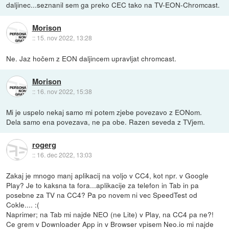
daljinec...seznanil sem ga preko CEC tako na TV-EON-Chromcast.
Morison
::
15. nov 2022, 13:28
Ne. Jaz hočem z EON daljincem upravljat chromcast.
Morison
::
16. nov 2022, 15:38
Mi je uspelo nekaj samo mi potem zjebe povezavo z EONom.
Dela samo ena povezava, ne pa obe. Razen seveda z TVjem.
rogerg
::
16. dec 2022, 13:03
Zakaj je mnogo manj aplikacij na voljo v CC4, kot npr. v Google
Play? Je to kaksna ta fora...aplikacije za telefon in Tab in pa
posebne za TV na CC4? Pa po novem ni vec SpeedTest od
Cokle.... :(
Naprimer; na Tab mi najde NEO (ne Lite) v Play, na CC4 pa ne?!
Ce grem v Downloader App in v Browser vpisem Neo.io mi najde