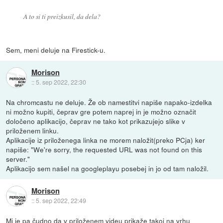
A to si ti preizkusil, da dela?
Sem, meni deluje na Firestick-u.
Morison
::
5. sep 2022, 22:30
Na chromcastu ne deluje. Že ob namestitvi napiše napako-izdelka
ni možno kupiti, čeprav gre potem naprej in je možno označit
določeno aplikacijo, čeprav ne tako kot prikazujejo slike v
priloženem linku.
Aplikacije iz priloženega linka ne morem naložit(preko PCja) ker
napiše: "We're sorry, the requested URL was not found on this
server."
Aplikacijo sem našel na googleplayu posebej in jo od tam naložil.
Morison
::
5. sep 2022, 22:49
Mi je pa čudno da v priloženem videu prikaže takoj na vrhu