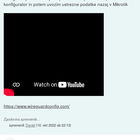
konfigurator in potem uvozim ustrezne podatke nazaj v Mikrotik
https://www.wireguardconfig.com/
Zgodovina sprememb…
spremenil:
Daniel
(
10. okt 2022 ob 22:13
)