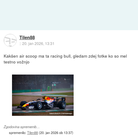
Tilen88
::
20. jan 2026, 13:31
Kakšen air scoop ma ta racing bull, gledam zdej fotke ko so mel
testno vožnjo
Zgodovina sprememb…
spremenilo:
Tilen88
(
20. jan 2026 ob 13:37
)