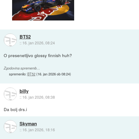
BT52
::
16. jan 2026, 08:24
O presenetljivo glossy finnish huh?
Zgodovina sprememb…
spremenilo:
BT52
(
16. jan 2026 ob 08:24
)
billy
::
16. jan 2026, 08:38
Da bolj drs.i
Skyman
::
16. jan 2026, 18:16