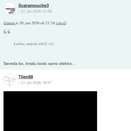
Scaramouche3
::
21. jan 2026, 01:58
Ganon
je
20. jan 2026 ob 21:24
izjavil
:
Lušten, ampak nikoli več.
Seveda bo, kmalu bodo samo elektro...
Tilen88
::
21. jan 2026, 09:57