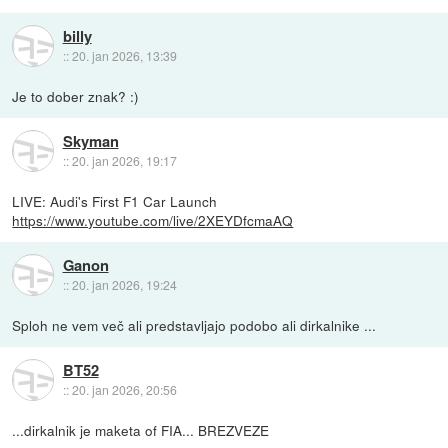
billy
::
20. jan 2026, 13:39
Je to dober znak? :)
Skyman
::
20. jan 2026, 19:17
LIVE: Audi's First F1 Car Launch
https://www.youtube.com/live/2XEYDfcmaAQ
Ganon
::
20. jan 2026, 19:24
Sploh ne vem več ali predstavljajo podobo ali dirkalnike ...
BT52
::
20. jan 2026, 20:56
...dirkalnik je maketa of FIA... BREZVEZE