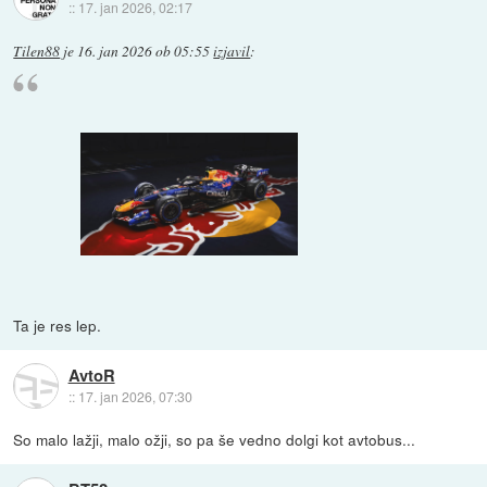
::
17. jan 2026, 02:17
Tilen88
je
16. jan 2026 ob 05:55
izjavil
:
Ta je res lep.
AvtoR
::
17. jan 2026, 07:30
So malo lažji, malo ožji, so pa še vedno dolgi kot avtobus...