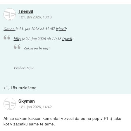
Tilen88
::
21. jan 2026, 13:13
Ganon
je
21. jan 2026 ob 12:07
izjavil
:
billy
je
21. jan 2026 ob 11:38
izjavil
:
Zakaj pa bi naj?
Preberi temo.
+1, 15x razloženo
Skyman
::
21. jan 2026, 14:42
Ah,se cakam kaksen komentar v zvezi da bo na poptv F1 :) tako
kot v zacetku same te teme.