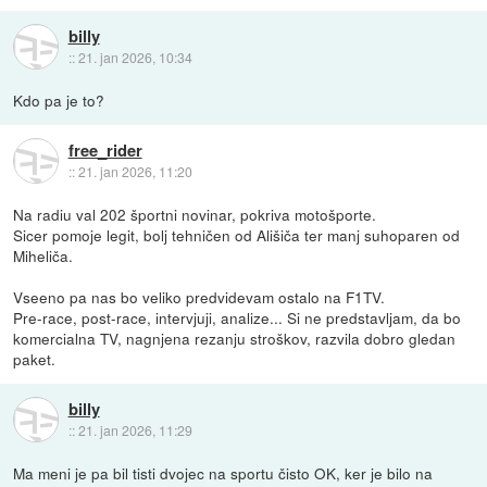
billy
::
21. jan 2026, 10:34
Kdo pa je to?
free_rider
::
21. jan 2026, 11:20
Na radiu val 202 športni novinar, pokriva motošporte.
Sicer pomoje legit, bolj tehničen od Ališiča ter manj suhoparen od
Miheliča.
Vseeno pa nas bo veliko predvidevam ostalo na F1TV.
Pre-race, post-race, intervjuji, analize... Si ne predstavljam, da bo
komercialna TV, nagnjena rezanju stroškov, razvila dobro gledan
paket.
billy
::
21. jan 2026, 11:29
Ma meni je pa bil tisti dvojec na sportu čisto OK, ker je bilo na