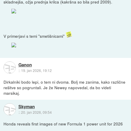
skladnejša, ožja prednja krilca (kakršna so bila pred 2009).
V primerjavi s temi "smetišnicami"
Ganon
::
19. jan 2026, 19:12
Dirkalniki bodo lepi, o tem ni dvoma. Bolj me zanima, kako različne
rešitve so pogruntali. Je že Newey napovedal, da bo videti
marsikaj.
Skyman
::
20. jan 2026, 09:54
Honda reveals first images of new Formula 1 power unit for 2026