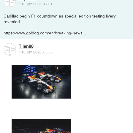
::
13. jan 2026, 17:01
Cadillac begin F1 countdown as special edition testing livery
revealed
https://www.gpblog.com/en/breaking-news...
Tilen88
::
16. jan 2026, 05:55