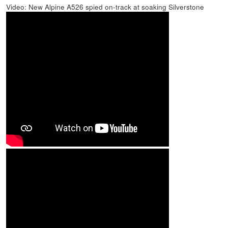
Video: New Alpine A526 spied on-track at soaking Silverstone