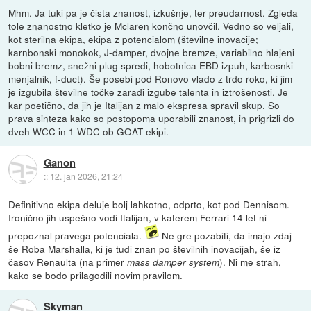
Mhm. Ja tuki pa je čista znanost, izkušnje, ter preudarnost. Zgleda
tole znanostno kletko je Mclaren končno unovčil. Vedno so veljali,
kot sterilna ekipa, ekipa z potencialom (številne inovacije;
karnbonski monokok, J-damper, dvojne bremze, variabilno hlajeni
bobni bremz, snežni plug spredi, hobotnica EBD izpuh, karbosnki
menjalnik, f-duct). Še posebi pod Ronovo vlado z trdo roko, ki jim
je izgubila številne točke zaradi izgube talenta in iztrošenosti. Je
kar poetično, da jih je Italijan z malo ekspresa spravil skup. So
prava sinteza kako so postopoma uporabili znanost, in prigrizli do
dveh WCC in 1 WDC ob GOAT ekipi.
Ganon
::
12. jan 2026, 21:24
Definitivno ekipa deluje bolj lahkotno, odprto, kot pod Dennisom.
Ironično jih uspešno vodi Italijan, v katerem Ferrari 14 let ni
prepoznal pravega potenciala.
Ne gre pozabiti, da imajo zdaj
še Roba Marshalla, ki je tudi znan po številnih inovacijah, še iz
časov Renaulta (na primer
). Ni me strah,
mass damper system
kako se bodo prilagodili novim pravilom.
Skyman