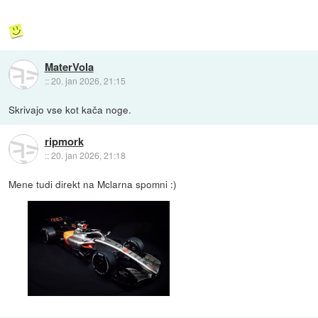
MaterVola
::
20. jan 2026, 21:15
Skrivajo vse kot kača noge.
ripmork
::
20. jan 2026, 21:18
Mene tudi direkt na Mclarna spomni :)