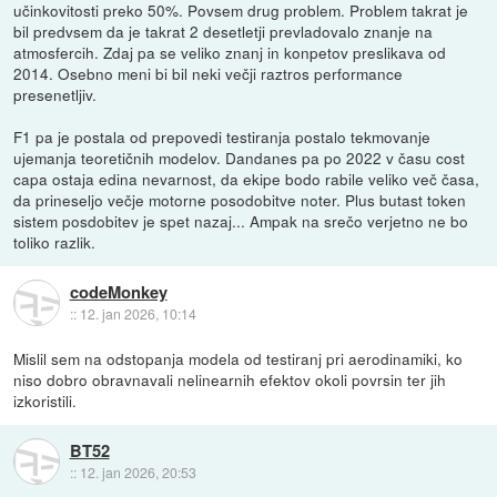
učinkovitosti preko 50%. Povsem drug problem. Problem takrat je
bil predvsem da je takrat 2 desetletji prevladovalo znanje na
atmosfercih. Zdaj pa se veliko znanj in konpetov preslikava od
2014. Osebno meni bi bil neki večji raztros performance
presenetljiv.
F1 pa je postala od prepovedi testiranja postalo tekmovanje
ujemanja teoretičnih modelov. Dandanes pa po 2022 v času cost
capa ostaja edina nevarnost, da ekipe bodo rabile veliko več časa,
da prineseljo večje motorne posodobitve noter. Plus butast token
sistem posdobitev je spet nazaj... Ampak na srečo verjetno ne bo
toliko razlik.
codeMonkey
::
12. jan 2026, 10:14
Mislil sem na odstopanja modela od testiranj pri aerodinamiki, ko
niso dobro obravnavali nelinearnih efektov okoli povrsin ter jih
izkoristili.
BT52
::
12. jan 2026, 20:53