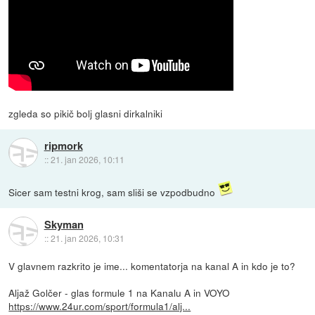
zgleda so pikič bolj glasni dirkalniki
ripmork
::
21. jan 2026, 10:11
Sicer sam testni krog, sam sliši se vzpodbudno
Skyman
::
21. jan 2026, 10:31
V glavnem razkrito je ime... komentatorja na kanal A in kdo je to?
Aljaž Golčer - glas formule 1 na Kanalu A in VOYO
https://www.24ur.com/sport/formula1/alj...