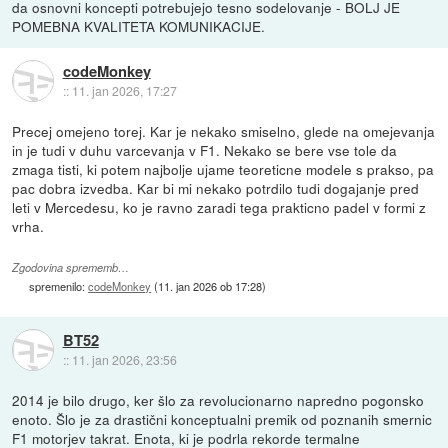
da osnovni koncepti potrebujejo tesno sodelovanje - BOLJ JE
POMEBNA KVALITETA KOMUNIKACIJE.
codeMonkey
::
11. jan 2026, 17:27
Precej omejeno torej. Kar je nekako smiselno, glede na omejevanja
in je tudi v duhu varcevanja v F1. Nekako se bere vse tole da
zmaga tisti, ki potem najbolje ujame teoreticne modele s prakso, pa
pac dobra izvedba. Kar bi mi nekako potrdilo tudi dogajanje pred
leti v Mercedesu, ko je ravno zaradi tega prakticno padel v formi z
vrha.
Zgodovina sprememb…
spremenilo:
codeMonkey
(
11. jan 2026 ob 17:28
)
BT52
::
11. jan 2026, 23:56
2014 je bilo drugo, ker šlo za revolucionarno napredno pogonsko
enoto. Šlo je za drastični konceptualni premik od poznanih smernic
F1 motorjev takrat. Enota, ki je podrla rekorde termalne