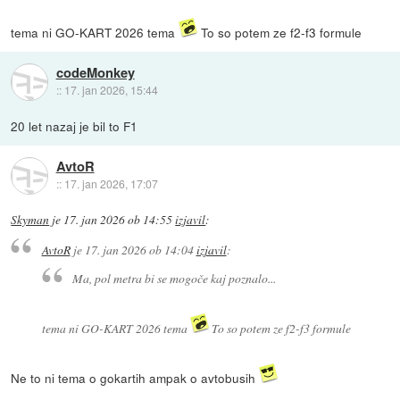
tema ni GO-KART 2026 tema
To so potem ze f2-f3 formule
codeMonkey
::
17. jan 2026, 15:44
20 let nazaj je bil to F1
AvtoR
::
17. jan 2026, 17:07
Skyman
je
17. jan 2026 ob 14:55
izjavil
:
AvtoR
je
17. jan 2026 ob 14:04
izjavil
:
Ma, pol metra bi se mogoče kaj poznalo...
tema ni GO-KART 2026 tema
To so potem ze f2-f3 formule
Ne to ni tema o gokartih ampak o avtobusih