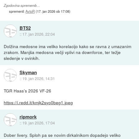
Zgodovina sprememb…
spremenil:
AvtoR
(
17. jan 2026 ob 17:08
)
BT52
::
17. jan 2026, 22:04
Dolžina medosne ima veliko korelacijo kako se ravna z umazanim
zrakom. Manjša medosna večji vplivi na downforce, ter težje
sledenje v ovinkih.
Skyman
::
19. jan 2026, 14:31
TGR Haas's 2026 VF-26
https://i.redd.it/kmjk2syo0beg1.jpeg
ripmork
::
19. jan 2026, 17:04
Dober livery. Sploh pa se novim dirkalnikom dopadejo veliko