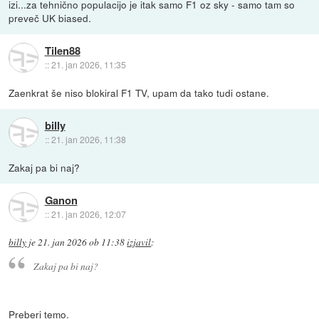
izi...za tehnično populacijo je itak samo F1 oz sky - samo tam so
preveč UK biased.
Tilen88
::
21. jan 2026, 11:35
Zaenkrat še niso blokiral F1 TV, upam da tako tudi ostane.
billy
::
21. jan 2026, 11:38
Zakaj pa bi naj?
Ganon
::
21. jan 2026, 12:07
billy
je
21. jan 2026 ob 11:38
izjavil
:
Zakaj pa bi naj?
Preberi temo.