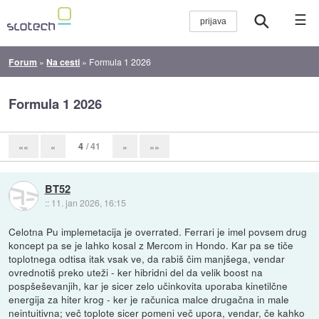
☰
Forum
»
Na cesti
»
Formula 1 2026
Formula 1 2026
4
/ 41
««
«
»
»»
BT52
::
11. jan 2026, 16:15
Celotna Pu implemetacija je overrated. Ferrari je imel povsem drug
koncept pa se je lahko kosal z Mercom in Hondo. Kar pa se tiče
toplotnega odtisa itak vsak ve, da rabiš čim manjšega, vendar
ovrednotiš preko uteži - ker hibridni del da velik boost na
pospšeševanjih, kar je sicer zelo učinkovita uporaba kinetilčne
energija za hiter krog - ker je računica malce drugačna in male
neintuitivna; več toplote sicer pomeni več upora, vendar, če kahko