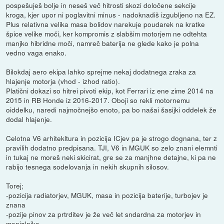
pospešuješ bolje in neseš več hitrosti skozi določene sekcije
kroga, kjer upor ni poglavitni minus - nadoknadiš izgubljeno na EZ.
Plus relativna velika masa bolidov narekuje poudarek na kratke
špice velike moči, ker kompromis z slabšim motorjem ne odtehta
manjko hibridne moči, namreč baterija ne glede kako je polna
vedno vaga enako.
Bilokdaj aero ekipa lahko sprejme nekaj dodatnega zraka za
hlajenje motorja (vhod - izhod ratio).
Platični dokazi so hitrei pivoti ekip, kot Ferrari iz ene zime 2014 na
2015 in RB Honde iz 2016-2017. Oboji so rekli motornemu
oiddelku, naredi najmočnejšo enoto, pa bo našai šasijki oddelek že
dodal hlajenje.
Celotna V6 arhitekltura in pozicija ICjev pa je strogo dognana, ter z
pravilih dodatno predpisana. TJI, V6 in MGUK so zelo znani elemnti
in tukaj ne moreš neki skicirat, gre se za manjhne detajne, ki pa ne
rabijo tesnega sodelovanja in nekih skupnih silosov.
Torej;
-pozicija radiatorjev, MGUK, masa in pozicija baterije, turbojev je
znana
-pozije pinov za prtrditev je že več let sndardna za motorjev in
menjalnike