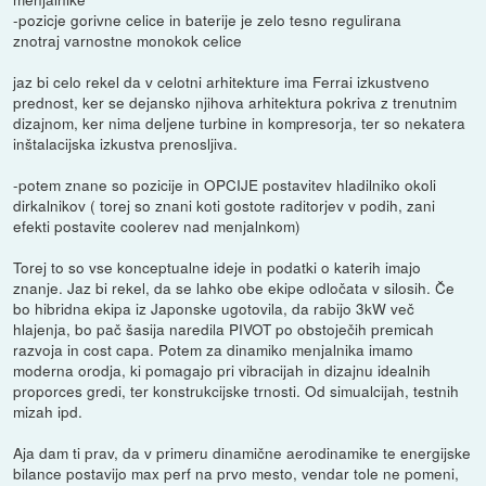
-pozicje gorivne celice in baterije je zelo tesno regulirana
znotraj varnostne monokok celice
jaz bi celo rekel da v celotni arhitekture ima Ferrai izkustveno
prednost, ker se dejansko njihova arhitektura pokriva z trenutnim
dizajnom, ker nima deljene turbine in kompresorja, ter so nekatera
inštalacijska izkustva prenosljiva.
-potem znane so pozicije in OPCIJE postavitev hladilniko okoli
dirkalnikov ( torej so znani koti gostote raditorjev v podih, zani
efekti postavite coolerev nad menjalnkom)
Torej to so vse konceptualne ideje in podatki o katerih imajo
znanje. Jaz bi rekel, da se lahko obe ekipe odločata v silosih. Če
bo hibridna ekipa iz Japonske ugotovila, da rabijo 3kW več
hlajenja, bo pač šasija naredila PIVOT po obstoječih premicah
razvoja in cost capa. Potem za dinamiko menjalnika imamo
moderna orodja, ki pomagajo pri vibracijah in dizajnu idealnih
proporces gredi, ter konstrukcijske trnosti. Od simualcijah, testnih
mizah ipd.
Aja dam ti prav, da v primeru dinamične aerodinamike te energijske
bilance postavijo max perf na prvo mesto, vendar tole ne pomeni,