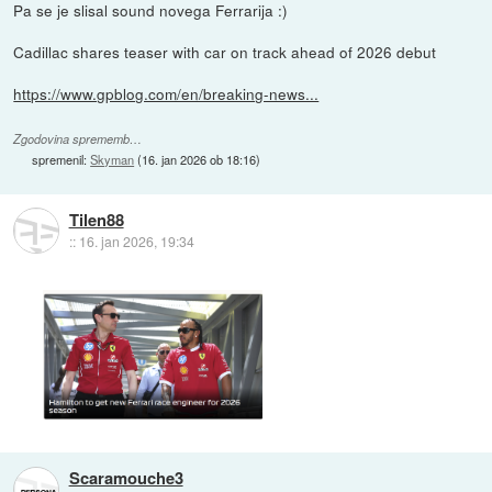
Pa se je slisal sound novega Ferrarija :)
Cadillac shares teaser with car on track ahead of 2026 debut
https://www.gpblog.com/en/breaking-news...
Zgodovina sprememb…
spremenil:
Skyman
(
16. jan 2026 ob 18:16
)
Tilen88
::
16. jan 2026, 19:34
Scaramouche3