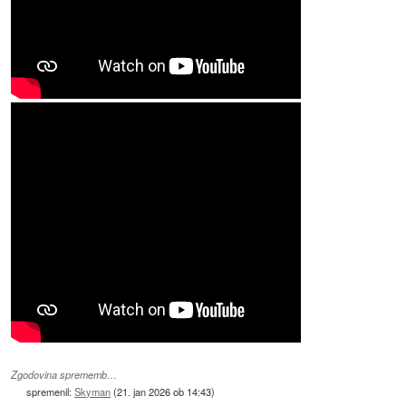
Zgodovina sprememb…
spremenil:
Skyman
(
21. jan 2026 ob 14:43
)