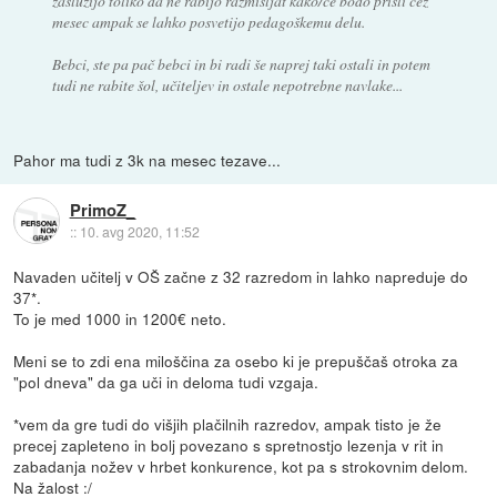
zaslužijo toliko da ne rabijo razmišljat kako/če bodo prišli čez
mesec ampak se lahko posvetijo pedagoškemu delu.
Bebci, ste pa pač bebci in bi radi še naprej taki ostali in potem
tudi ne rabite šol, učiteljev in ostale nepotrebne navlake...
Pahor ma tudi z 3k na mesec tezave...
PrimoZ_
::
10. avg 2020, 11:52
Navaden učitelj v OŠ začne z 32 razredom in lahko napreduje do
37*.
To je med 1000 in 1200€ neto.
Meni se to zdi ena miloščina za osebo ki je prepuščaš otroka za
"pol dneva" da ga uči in deloma tudi vzgaja.
*vem da gre tudi do višjih plačilnih razredov, ampak tisto je že
precej zapleteno in bolj povezano s spretnostjo lezenja v rit in
zabadanja nožev v hrbet konkurence, kot pa s strokovnim delom.
Na žalost :/