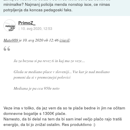
minimalke? Najmanj policija menda nonstop isce, ce nimas
potrpljenja da koncas pedagoski faks.
PrimoZ_
::
10. avg 2020, 12:53
Mato989
je
10. avg 2020 ob 12:46
izjavil
:
Ja za bezosa si pa revez ti in kaj ma zo veze....
Gleda se mediano place v sloveniji... Vse kar je nad mediano
pomeni da si v premoznejsi polovici
Mediana je pa cca 950e neto
Veze ima v toliko, da jaz vem da so te plače bedne in jim ne očitam
domnevne bogatije s 1300€ plače.
Namesto, da bi delal na tem da bi sam imel večjo plačo rajo tratiš
energijo, da bi jo znižal ostalim. Res produktivno :)