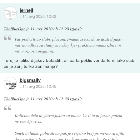
jernejl
::
11. avg 2020, 12:42
TheBlueOne
je
11. avg 2020 ob 12:28
izjavil
:
Pac pod crto so slabo placani. Imamo sreco, da se dosti dijakov
naivno odloci za studij za nekaj, kjer prakticno nimas izbire in
niti moznosti pogajanj.
Torej je toliko dijakov butastih, ali pa ta poklic vendarle ni tako slab,
če je zanj toliko zanimanja?
bigsmally
::
11. avg 2020, 12:45
TheBlueOne
je
11. avg 2020 ob 12:38
izjavil
:
Kolicina dela ni glavni faktor za placo. Ce ti to ni jasno, potem
ne vem kje zivis.
Smeti bi lahko pobirali ampak je verjetno bolj primerno za njih,
da so ucitelji. Vsaj za vecino, ki jih poznam je tako. Za ostale