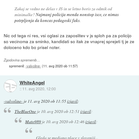
Zakaj se vedno ne delas v JS in se letno boris za odmik od
minimalke?
Najmanj policija menda nonstop isce, ce nimas
potrpljenja da koncas pedagoski faks
.
Nic od tega ni res, vsi oglasi za zaposlitev v js sploh pa za policijo
so vecinoma za sminko, kandidati so itak ze vnaprej sprejeti tj je ze
doloceno kdo bo prisel noter.
Zgodovina sprememb…
spremenil:
-valvoline-
(
11. avg 2020 ob 11:57
)
WhiteAngel
::
11. avg 2020, 12:00
-valvoline-
je
11. avg 2020 ob 11:55
izjavil
:
TheBlueOne
je
10. avg 2020 ob 12:51
izjavil
:
Mato989
je
10. avg 2020 ob 12:46
izjavil
:
Gleda se mediano place v sloveniji...