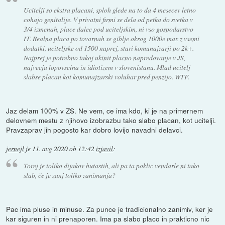
Ucitelji so ekstra placani, sploh glede na to da 4 mesecev letno
cohajo genitalije. V privatni firmi se dela od petka do svetka v
3/4 izmenah, place dalec pod uciteljskim, ni vso gospodarstvo
IT. Realna placa po tovarnah se giblje okrog 1000e max z vsemi
dodatki, uciteljske od 1500 naprej, stari komunajzarji po 2k+.
Najprej je potrebno takoj ukinit placno napredovanje v JS,
najvecja lopovscina in idiotizem v slovenistanu. Mlad ucitelj
slabse placan kot komunajzarski voluhar pred penzijo. WTF.
Jaz delam 100% v ZS. Ne vem, ce ima kdo, ki je na primernem
delovnem mestu z njihovo izobrazbu tako slabo placan, kot ucitelji.
Pravzaprav jih pogosto kar dobro lovijo navadni delavci.
jernejl
je
11. avg 2020 ob 12:42
izjavil
:
Torej je toliko dijakov butastih, ali pa ta poklic vendarle ni tako
slab, če je zanj toliko zanimanja?
Pac ima pluse in minuse. Za punce je tradicionalno zanimiv, ker je
kar siguren in ni prenaporen. Ima pa slabo placo in prakticno nic