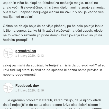
uspeh in višat št. klopi na fakulteti za mešanje megle, mladi ne
znajo več niti slovenščine, niti s tremi diplomami ne znajo zamenjat
olja v avtu, napisati berljivega članka na 24kur, v šoli je vedno več
nasilja med mladimi ...
Očitno ne delajo bolje če so višje plačani, pa še celo poletje lahko
ležijo na soncu. Lahko bi jih začeli plačevati na učni uspeh, glede
na to koliko v razredu jih pride domov brez jokanja kako so jih na
hodniku pretepli... ?
greatdrakon
::
11. avg 2020, 12:13
zakaj pa misliš da spuščajo kriterije? a misliš da po svoji volji? al so
krivi tudi kaj starši in družba na splošno ki pozna samo pravice in
nobene odgovornosti.
Facebook dev
::
11. avg 2020, 12:16
Tu je ogromen problem v starših, kateri mislijo, da je njihov otrok
daleč najboljši in da so za slabe ocene krive slab šolski sistem in