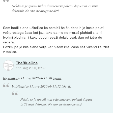
Nekdo se je spustil tudi v dvomesecni poletni dopust in 22 urni
delovnik. Ne eno, ne drugo ne drzi.
Sem hodil z eno učiteljico ko sem bil še študent in je imela poleti
več prostega časa kot jaz, tako da me ne moraš plahtati s temi
tvojimi blodnjami kako ubogi reveži delajo vsak dan od jutra do
večera.
Pozimi pa je bila slabe volje ker nisem imel časa čez vikend za izlet
v toplice.
TheBlueOne
::
11. avg 2020, 12:32
bigsmally
je
11. avg 2020 ob 12:30
izjavil
:
bajsibajsi
je
11. avg 2020 ob 11:12
izjavil
:
Nekdo se je spustil tudi v dvomesecni poletni dopust
in 22 urni delovnik. Ne eno, ne drugo ne drzi.