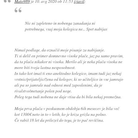
Mato989
je
10. avg 2020 ob 11:53
izjavil
:
Nic ni zapleteno in nobenga zanadanja ni
potrebnega, vsaj moja kolegica ne... Spet nabijas
Nimaš podlage, da označiš moje pisanje za nabijanje.
Ti si delil en primer domnevno visoke plače, jaz pa samo pravim,
da ta plača nikakor ni visoka. Merilo ali je neka plača visoka ne
more biti tvoja lastna nesposobnost.
In tako kot imaš ti eno anektodno kolegico, imam tudi jaz nekaj
vrstnic/prijateljic/žena od kolegov, ki so učiteljice in vse jamrajo
ali pa so jamrale nad odnosi med zaposlenimi, da je
rivalstvo/metanje polen pod noge.
Poleg tega tudi nobena ne daje vtisa da bi bila nekaj premožna.
Moja prva plača v poskusnem obdobju 6ih mesecev je bila več
kot 1300€ neto in to v letih, ko je kriza grizla na polno.
Če rabiš 18 let da prilezeš do tega, je to pač revščina.