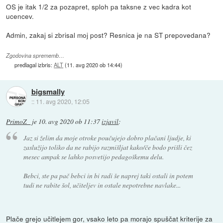
OS je itak 1/2 za pozapret, sploh pa taksne z vec kadra kot
ucencev.
Admin, zakaj si zbrisal moj post? Resnica je na ST prepovedana?
Zgodovina sprememb…
predlagal izbris:
ALT
(
11. avg 2020 ob 14:44
)
bigsmally
::
11. avg 2020, 12:05
PrimoZ_
je
10. avg 2020 ob 11:37
izjavil
:
Jaz si želim da moje otroke poučujejo dobro plačani ljudje, ki
zaslužijo toliko da ne rabijo razmišljat kako/če bodo prišli čez
mesec ampak se lahko posvetijo pedagoškemu delu.
Bebci, ste pa pač bebci in bi radi še naprej taki ostali in potem
tudi ne rabite šol, učiteljev in ostale nepotrebne navlake...
Plače grejo učitlejem gor, vsako leto pa morajo spuščat kriterije za