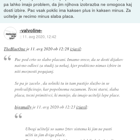
pa lahko imajo problem, da jim njihova izobrazba ne omogoca kaj
dosti izbire. Pac vsak poklic ima kaksen plus in kaksen minus. Za
ucitelje je recimo minus slaba placa.
-valvoline-
::
11. avg 2020, 12:42
TheBlueOne
je
11. avg 2020 ob 12:28
izjavil
:
Pac pod crto so slabo placani. Imamo sreco, da se dosti dijakov
naivno odloci za studij za nekaj, kjer prakticno nimas izbire in
niti moznosti pogajanj.
Se pa je zacelo , da solniki tu in tam pustijo sluzbo in se
prekvalificirajo, kar popolnoma razumem. Tecni starsi, slaba
placa, tecni primitivci, ki menijo, da imajo ucitelji lepe place.
bigsmally
je
11. avg 2020 ob 12:23
izjavil
:
Ubogi učitelji so samo žrtev sistema ki jim ne pusti
učiti in jim dviga plače.