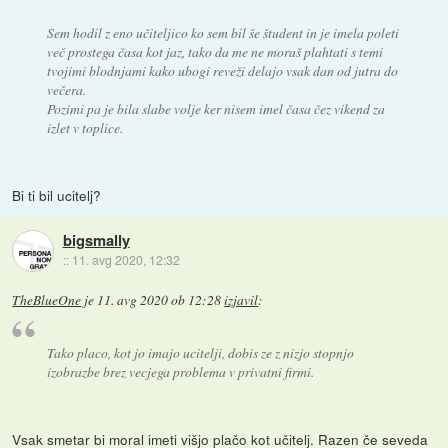
Sem hodil z eno učiteljico ko sem bil še študent in je imela poleti
več prostega časa kot jaz, tako da me ne moraš plahtati s temi
tvojimi blodnjami kako ubogi reveži delajo vsak dan od jutra do
večera.
Pozimi pa je bila slabe volje ker nisem imel časa čez vikend za
izlet v toplice.
Bi ti bil ucitelj?
bigsmally
::
11. avg 2020, 12:32
TheBlueOne
je
11. avg 2020 ob 12:28
izjavil
:
Tako placo, kot jo imajo ucitelji, dobis ze z nizjo stopnjo
izobrazbe brez vecjega problema v privatni firmi.
Vsak smetar bi moral imeti višjo plačo kot učitelj. Razen če seveda