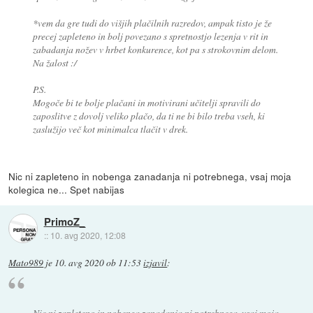
*vem da gre tudi do višjih plačilnih razredov, ampak tisto je že
precej zapleteno in bolj povezano s spretnostjo lezenja v rit in
zabadanja nožev v hrbet konkurence, kot pa s strokovnim delom.
Na žalost :/
P.S.
Mogoče bi te bolje plačani in motivirani učitelji spravili do
zaposlitve z dovolj veliko plačo, da ti ne bi bilo treba vseh, ki
zaslužijo več kot minimalca tlačit v drek.
Nic ni zapleteno in nobenga zanadanja ni potrebnega, vsaj moja
kolegica ne... Spet nabijas
PrimoZ_
::
10. avg 2020, 12:08
Mato989
je
10. avg 2020 ob 11:53
izjavil
:
Nic ni zapleteno in nobenga zanadanja ni potrebnega, vsaj moja