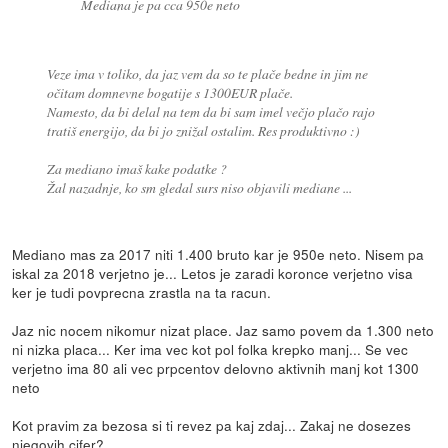
Mediana je pa cca 950e neto
Veze ima v toliko, da jaz vem da so te plače bedne in jim ne
očitam domnevne bogatije s 1300EUR plače.
Namesto, da bi delal na tem da bi sam imel večjo plačo rajo
tratiš energijo, da bi jo znižal ostalim. Res produktivno :)
Za mediano imaš kake podatke ?
Žal nazadnje, ko sm gledal surs niso objavili mediane ...
Mediano mas za 2017 niti 1.400 bruto kar je 950e neto. Nisem pa
iskal za 2018 verjetno je... Letos je zaradi koronce verjetno visa
ker je tudi povprecna zrastla na ta racun.
Jaz nic nocem nikomur nizat place. Jaz samo povem da 1.300 neto
ni nizka placa... Ker ima vec kot pol folka krepko manj... Se vec
verjetno ima 80 ali vec prpcentov delovno aktivnih manj kot 1300
neto
Kot pravim za bezosa si ti revez pa kaj zdaj... Zakaj ne dosezes
njegovih cifer?