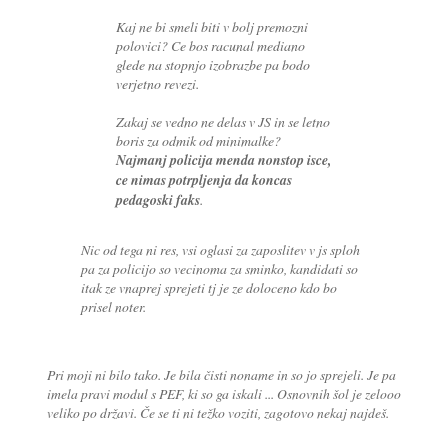
Kaj ne bi smeli biti v bolj premozni
polovici? Ce bos racunal mediano
glede na stopnjo izobrazbe pa bodo
verjetno revezi.
Zakaj se vedno ne delas v JS in se letno
boris za odmik od minimalke?
Najmanj policija menda nonstop isce,
ce nimas potrpljenja da koncas
pedagoski faks
.
Nic od tega ni res, vsi oglasi za zaposlitev v js sploh
pa za policijo so vecinoma za sminko, kandidati so
itak ze vnaprej sprejeti tj je ze doloceno kdo bo
prisel noter.
Pri moji ni bilo tako. Je bila čisti noname in so jo sprejeli. Je pa
imela pravi modul s PEF, ki so ga iskali ... Osnovnih šol je zelooo
veliko po državi. Če se ti ni težko voziti, zagotovo nekaj najdeš.