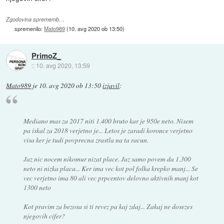
Zgodovina sprememb…
spremenilo:
Mato989
(
10. avg 2020 ob 13:50
)
PrimoZ_
::
10. avg 2020, 13:59
Mato989
je
10. avg 2020 ob 13:50
izjavil
:
Mediano mas za 2017 niti 1.400 bruto kar je 950e neto. Nisem
pa iskal za 2018 verjetno je... Letos je zaradi koronce verjetno
visa ker je tudi povprecna zrastla na ta racun.
Jaz nic nocem nikomur nizat place. Jaz samo povem da 1.300
neto ni nizka placa... Ker ima vec kot pol folka krepko manj... Se
vec verjetno ima 80 ali vec prpcentov delovno aktivnih manj kot
1300 neto
Kot pravim za bezosa si ti revez pa kaj zdaj... Zakaj ne dosezes
njegovih cifer?