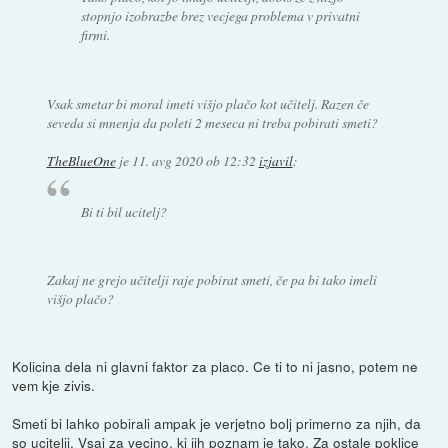
stopnjo izobrazbe brez vecjega problema v privatni
firmi.
Vsak smetar bi moral imeti višjo plačo kot učitelj. Razen če
seveda si mnenja da poleti 2 meseca ni treba pobirati smeti?
TheBlueOne
je
11. avg 2020 ob 12:32
izjavil
:
Bi ti bil ucitelj?
Zakaj ne grejo učitelji raje pobirat smeti, če pa bi tako imeli
višjo plačo?
Kolicina dela ni glavni faktor za placo. Ce ti to ni jasno, potem ne
vem kje zivis.
Smeti bi lahko pobirali ampak je verjetno bolj primerno za njih, da
so ucitelji. Vsaj za vecino, ki jih poznam je tako. Za ostale poklice