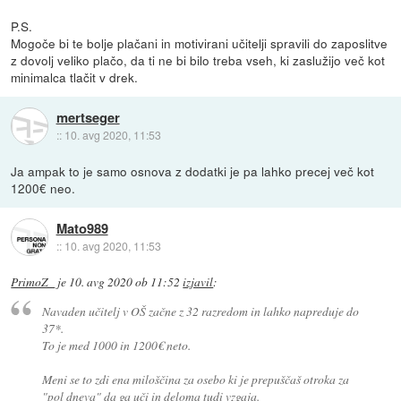
P.S.
Mogoče bi te bolje plačani in motivirani učitelji spravili do zaposlitve
z dovolj veliko plačo, da ti ne bi bilo treba vseh, ki zaslužijo več kot
minimalca tlačit v drek.
mertseger
::
10. avg 2020, 11:53
Ja ampak to je samo osnova z dodatki je pa lahko precej več kot
1200€ neo.
Mato989
::
10. avg 2020, 11:53
PrimoZ_
je
10. avg 2020 ob 11:52
izjavil
:
Navaden učitelj v OŠ začne z 32 razredom in lahko napreduje do
37*.
To je med 1000 in 1200€ neto.
Meni se to zdi ena miloščina za osebo ki je prepuščaš otroka za
"pol dneva" da ga uči in deloma tudi vzgaja.