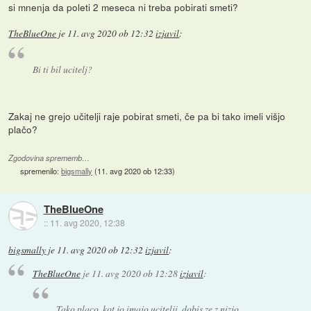
si mnenja da poleti 2 meseca ni treba pobirati smeti?
TheBlueOne
je
11. avg 2020 ob 12:32
izjavil
:
Bi ti bil ucitelj?
Zakaj ne grejo učitelji raje pobirat smeti, če pa bi tako imeli višjo
plačo?
Zgodovina sprememb…
spremenilo:
bigsmally
(
11. avg 2020 ob 12:33
)
TheBlueOne
::
11. avg 2020, 12:38
bigsmally
je
11. avg 2020 ob 12:32
izjavil
:
TheBlueOne
je
11. avg 2020 ob 12:28
izjavil
:
Tako placo, kot jo imajo ucitelji, dobis ze z nizjo