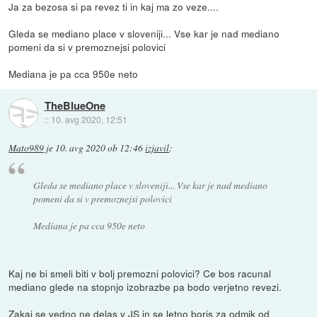
Ja za bezosa si pa revez ti in kaj ma zo veze....
Gleda se mediano place v sloveniji... Vse kar je nad mediano
pomeni da si v premoznejsi polovici
Mediana je pa cca 950e neto
TheBlueOne
::
10. avg 2020, 12:51
Mato989
je
10. avg 2020 ob 12:46
izjavil
:
Gleda se mediano place v sloveniji... Vse kar je nad mediano
pomeni da si v premoznejsi polovici
Mediana je pa cca 950e neto
Kaj ne bi smeli biti v bolj premozni polovici? Ce bos racunal
mediano glede na stopnjo izobrazbe pa bodo verjetno revezi.
Zakaj se vedno ne delas v JS in se letno boris za odmik od