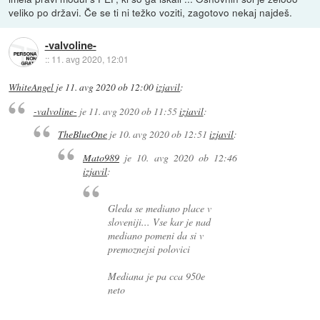
veliko po državi. Če se ti ni težko voziti, zagotovo nekaj najdeš.
-valvoline-
::
11. avg 2020, 12:01
WhiteAngel
je
11. avg 2020 ob 12:00
izjavil
:
-valvoline-
je
11. avg 2020 ob 11:55
izjavil
:
TheBlueOne
je
10. avg 2020 ob 12:51
izjavil
:
Mato989
je
10. avg 2020 ob 12:46
izjavil
:
Gleda se mediano place v
sloveniji... Vse kar je nad
mediano pomeni da si v
premoznejsi polovici
Mediana je pa cca 950e
neto