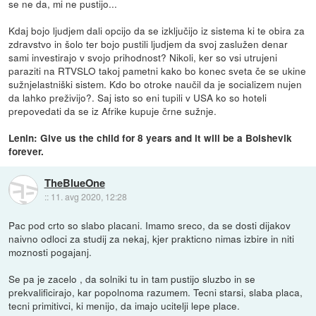
se ne da, mi ne pustijo...
Kdaj bojo ljudjem dali opcijo da se izključijo iz sistema ki te obira za
zdravstvo in šolo ter bojo pustili ljudjem da svoj zaslužen denar
sami investirajo v svojo prihodnost? Nikoli, ker so vsi utrujeni
paraziti na RTVSLO takoj pametni kako bo konec sveta če se ukine
sužnjelastniški sistem. Kdo bo otroke naučil da je socializem nujen
da lahko preživijo?. Saj isto so eni tupili v USA ko so hoteli
prepovedati da se iz Afrike kupuje črne sužnje.
Lenin: Give us the child for 8 years and it will be a Bolshevik
forever.
TheBlueOne
::
11. avg 2020, 12:28
Pac pod crto so slabo placani. Imamo sreco, da se dosti dijakov
naivno odloci za studij za nekaj, kjer prakticno nimas izbire in niti
moznosti pogajanj.
Se pa je zacelo , da solniki tu in tam pustijo sluzbo in se
prekvalificirajo, kar popolnoma razumem. Tecni starsi, slaba placa,
tecni primitivci, ki menijo, da imajo ucitelji lepe place.