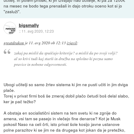
učitelj. In potem pritiski, ki jih izvajajo nad učitelje, ki pa za 1200€
na mesec ne bodo tega prenašali in dajo otroku oceno kot si jo
"zasluži".
bigsmally
::
11. avg 2020, 12:23
greatdrakon
je
11. avg 2020 ob 12:13
izjavil
:
zakaj pa misliš da spuščajo kriterije? a misliš da po svoji volji?
al so krivi tudi kaj starši in družba na splošno ki pozna samo
pravice in nobene odgovornosti.
Ubogi učitelji so samo žrtev sistema ki jim ne pusti učiti in jim dviga
plače.
Torej v privat firmi boš še zmeraj dobil plačo četudi boš delal slabo,
ker je pač težko?
A obstaja en socialistični sistem na tem svetu ki ne zgnije do
amena, vsi tam se pasejo in vlečejo fine denarce? Kot je Musk
pokosil Naso na celi črti, isto privat šole kosijo javne ustanove
polne parazitov ki se jim ne da drugega kot jokan da je pretežko,