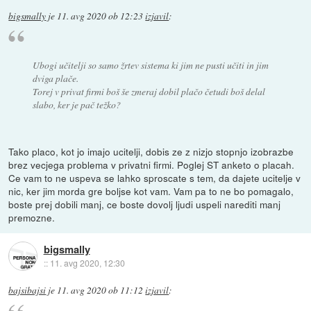
bigsmally
je
11. avg 2020 ob 12:23
izjavil
:
Ubogi učitelji so samo žrtev sistema ki jim ne pusti učiti in jim
dviga plače.
Torej v privat firmi boš še zmeraj dobil plačo četudi boš delal
slabo, ker je pač težko?
Tako placo, kot jo imajo ucitelji, dobis ze z nizjo stopnjo izobrazbe
brez vecjega problema v privatni firmi. Poglej ST anketo o placah.
Ce vam to ne uspeva se lahko sproscate s tem, da dajete ucitelje v
nic, ker jim morda gre boljse kot vam. Vam pa to ne bo pomagalo,
boste prej dobili manj, ce boste dovolj ljudi uspeli narediti manj
premozne.
bigsmally
::
11. avg 2020, 12:30
bajsibajsi
je
11. avg 2020 ob 11:12
izjavil
: