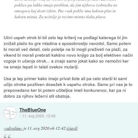
poklice pa lahko imajo problem, da jim njihova izobrazba ne
omogoca kaj dosti izbire. Pac vsak poklic ima kaksen plus in
kaksen minus. Za ucitelje je recimo minus slaba placa.
Učni uspeh otrok bi bil zelo lep kriterij na podlagi katerega bi jim
znižali plačo ko gre mladina s sposobnostjo navzdol. Samo potem
bi morali več delati, celo poletje ne bi mogli preživeti na plaži, za
vikend bi morali prebrati kakšno novo knjigo za bolj efektiven način
vzgoje in učenja otrok... a znajo samo jokat kako so nemočni ker
ne smejo tepsti in talati cvekov mulariji.
Usa je lep primer kako imajo privat šole ali pa celo starši ki sami
učijo otroke pozitiven dosežek k uspehu otroka. Samo pri nas je to
prepovedano ker bi potem učiteljice imeli konkurenco, kar pa ni
dobro za njihov ležerni stil obstoja.
TheBlueOne
::
11. avg 2020, 12:46
-valvoline-
je
11. avg 2020 ob 12:42
izjavil
: