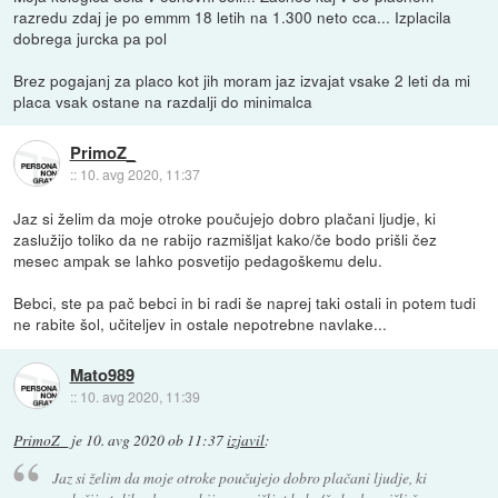
razredu zdaj je po emmm 18 letih na 1.300 neto cca... Izplacila
dobrega jurcka pa pol
Brez pogajanj za placo kot jih moram jaz izvajat vsake 2 leti da mi
placa vsak ostane na razdalji do minimalca
PrimoZ_
::
10. avg 2020, 11:37
Jaz si želim da moje otroke poučujejo dobro plačani ljudje, ki
zaslužijo toliko da ne rabijo razmišljat kako/če bodo prišli čez
mesec ampak se lahko posvetijo pedagoškemu delu.
Bebci, ste pa pač bebci in bi radi še naprej taki ostali in potem tudi
ne rabite šol, učiteljev in ostale nepotrebne navlake...
Mato989
::
10. avg 2020, 11:39
PrimoZ_
je
10. avg 2020 ob 11:37
izjavil
:
Jaz si želim da moje otroke poučujejo dobro plačani ljudje, ki