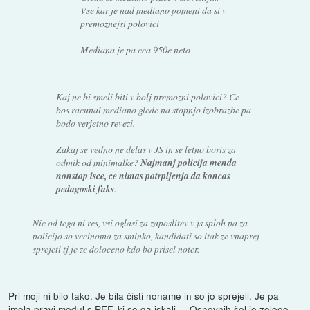
Vse kar je nad mediano pomeni da si v
premoznejsi polovici
Mediana je pa cca 950e neto
Kaj ne bi smeli biti v bolj premozni polovici? Ce
bos racunal mediano glede na stopnjo izobrazbe pa
bodo verjetno revezi.
Zakaj se vedno ne delas v JS in se letno boris za
odmik od minimalke?
Najmanj policija menda
nonstop isce, ce nimas potrpljenja da koncas
pedagoski faks
.
Nic od tega ni res, vsi oglasi za zaposlitev v js sploh pa za
policijo so vecinoma za sminko, kandidati so itak ze vnaprej
sprejeti tj je ze doloceno kdo bo prisel noter.
Pri moji ni bilo tako. Je bila čisti noname in so jo sprejeli. Je pa
imela pravi modul s PEF, ki so ga iskali ... Osnovnih šol je zelooo