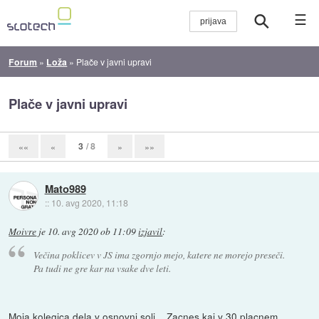
☰
Forum
»
Loža
»
Plače v javni upravi
Plače v javni upravi
3
/ 8
««
«
»
»»
Mato989
::
10. avg 2020, 11:18
Moivre
je
10. avg 2020 ob 11:09
izjavil
:
Večina poklicev v JS ima zgornjo mejo, katere ne morejo preseči.
Pa tudi ne gre kar na vsake dve leti.
Moja kolegica dela v osnovni soli... Zacnes kaj v 30 placnem