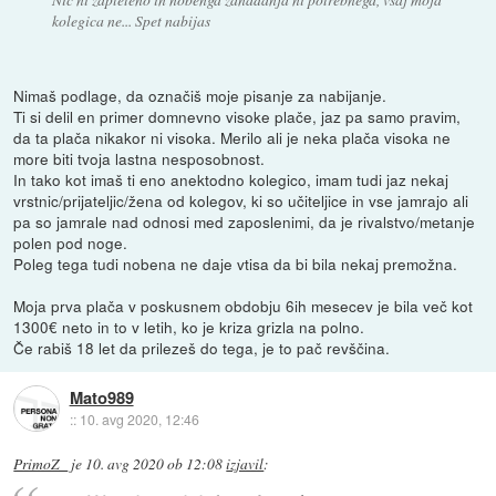
kolegica ne... Spet nabijas
Nimaš podlage, da označiš moje pisanje za nabijanje.
Ti si delil en primer domnevno visoke plače, jaz pa samo pravim,
da ta plača nikakor ni visoka. Merilo ali je neka plača visoka ne
more biti tvoja lastna nesposobnost.
In tako kot imaš ti eno anektodno kolegico, imam tudi jaz nekaj
vrstnic/prijateljic/žena od kolegov, ki so učiteljice in vse jamrajo ali
pa so jamrale nad odnosi med zaposlenimi, da je rivalstvo/metanje
polen pod noge.
Poleg tega tudi nobena ne daje vtisa da bi bila nekaj premožna.
Moja prva plača v poskusnem obdobju 6ih mesecev je bila več kot
1300€ neto in to v letih, ko je kriza grizla na polno.
Če rabiš 18 let da prilezeš do tega, je to pač revščina.
Mato989
::
10. avg 2020, 12:46
PrimoZ_
je
10. avg 2020 ob 12:08
izjavil
: