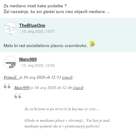
Za mediano imaš kake podatke ?
Žal nazadnje, ko sm gledal surs niso objavili mediane ...
TheBlueOne
::
10. avg 2020, 13:07
Mato bi rad socialisticno placno uravnilovko.
Mato989
::
10. avg 2020, 13:50
PrimoZ_
je
10. avg 2020 ob 12:53
izjavil
:
Mato989
je
10. avg 2020 ob 12:46
izjavil
:
Ja za bezosa si pa revez ti in kaj ma zo veze....
Gleda se mediano place v sloveniji... Vse kar je nad
mediano pomeni da si v premoznejsi polovici