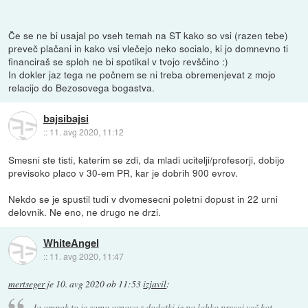
Če se ne bi usajal po vseh temah na ST kako so vsi (razen tebe)
preveč plačani in kako vsi vlečejo neko socialo, ki jo domnevno ti
financiraš se sploh ne bi spotikal v tvojo revščino :)
In dokler jaz tega ne počnem se ni treba obremenjevat z mojo
relacijo do Bezosovega bogastva.
bajsibajsi
::
11. avg 2020, 11:12
Smesni ste tisti, katerim se zdi, da mladi ucitelji/profesorji, dobijo
previsoko placo v 30-em PR, kar je dobrih 900 evrov.
Nekdo se je spustil tudi v dvomesecni poletni dopust in 22 urni
delovnik. Ne eno, ne drugo ne drzi.
WhiteAngel
::
11. avg 2020, 11:47
mertseger
je
10. avg 2020 ob 11:53
izjavil
:
Ja ampak to je samo osnova z dodatki je pa lahko precej več kot