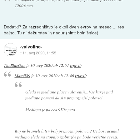
1200€ neo.
Dodatki? Za razredništvo je okoli dveh evrov na mesec ... res
bajno. Tu ni dežurstev in nadur (hint: bolnišnice).
-valvoline-
::
11. avg 2020, 11:55
TheBlueOne
je
10. avg 2020 ob 12:51
izjavil
:
Mato989
je
10. avg 2020 ob 12:46
izjavil
:
Gleda se mediano place v sloveniji... Vse kar je nad
mediano pomeni da si v premoznejsi polovici
Mediana je pa cca 950e neto
Kaj ne bi smeli biti v bolj premozni polovici? Ce bos racunal
mediano glede na stopnjo izobrazbe pa bodo verjetno revezi.