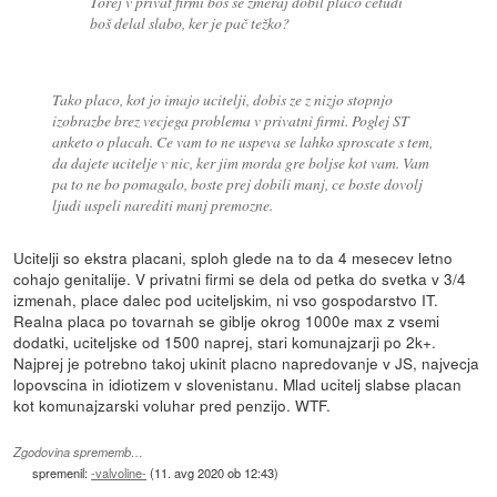
Torej v privat firmi boš še zmeraj dobil plačo četudi
boš delal slabo, ker je pač težko?
Tako placo, kot jo imajo ucitelji, dobis ze z nizjo stopnjo
izobrazbe brez vecjega problema v privatni firmi. Poglej ST
anketo o placah. Ce vam to ne uspeva se lahko sproscate s tem,
da dajete ucitelje v nic, ker jim morda gre boljse kot vam. Vam
pa to ne bo pomagalo, boste prej dobili manj, ce boste dovolj
ljudi uspeli narediti manj premozne.
Ucitelji so ekstra placani, sploh glede na to da 4 mesecev letno
cohajo genitalije. V privatni firmi se dela od petka do svetka v 3/4
izmenah, place dalec pod uciteljskim, ni vso gospodarstvo IT.
Realna placa po tovarnah se giblje okrog 1000e max z vsemi
dodatki, uciteljske od 1500 naprej, stari komunajzarji po 2k+.
Najprej je potrebno takoj ukinit placno napredovanje v JS, najvecja
lopovscina in idiotizem v slovenistanu. Mlad ucitelj slabse placan
kot komunajzarski voluhar pred penzijo. WTF.
Zgodovina sprememb…
spremenil:
-valvoline-
(
11. avg 2020 ob 12:43
)