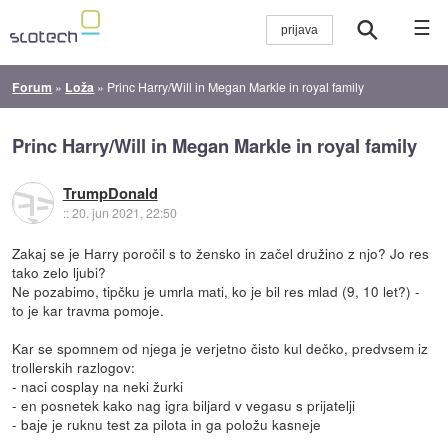
☰
Forum
»
Loža
»
Princ Harry/Will in Megan Markle in royal family
Princ Harry/Will in Megan Markle in royal family
TrumpDonald
::
20. jun 2021, 22:50
Zakaj se je Harry poročil s to žensko in začel družino z njo? Jo res
tako zelo ljubi?
Ne pozabimo, tipčku je umrla mati, ko je bil res mlad (9, 10 let?) -
to je kar travma pomoje.
Kar se spomnem od njega je verjetno čisto kul dečko, predvsem iz
trollerskih razlogov:
- naci cosplay na neki žurki
- en posnetek kako nag igra biljard v vegasu s prijatelji
- baje je ruknu test za pilota in ga položu kasneje