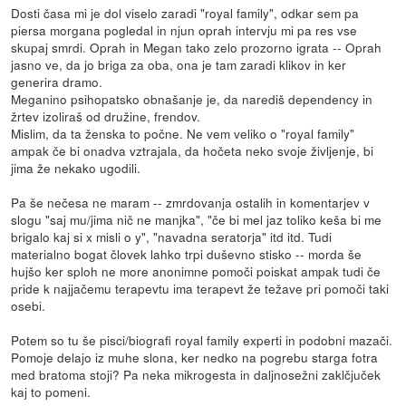
Dosti časa mi je dol viselo zaradi "royal family", odkar sem pa
piersa morgana pogledal in njun oprah intervju mi pa res vse
skupaj smrdi. Oprah in Megan tako zelo prozorno igrata -- Oprah
jasno ve, da jo briga za oba, ona je tam zaradi klikov in ker
generira dramo.
Meganino psihopatsko obnašanje je, da narediš dependency in
žrtev izoliraš od družine, frendov.
Mislim, da ta ženska to počne. Ne vem veliko o "royal family"
ampak če bi onadva vztrajala, da hočeta neko svoje življenje, bi
jima že nekako ugodili.
Pa še nečesa ne maram -- zmrdovanja ostalih in komentarjev v
slogu "saj mu/jima nič ne manjka", "če bi mel jaz toliko keša bi me
brigalo kaj si x misli o y", "navadna seratorja" itd itd. Tudi
materialno bogat človek lahko trpi duševno stisko -- morda še
hujšo ker sploh ne more anonimne pomoči poiskat ampak tudi če
pride k najjačemu terapevtu ima terapevt že težave pri pomoči taki
osebi.
Potem so tu še pisci/biografi royal family experti in podobni mazači.
Pomoje delajo iz muhe slona, ker nedko na pogrebu starga fotra
med bratoma stoji? Pa neka mikrogesta in daljnosežni zaklčjuček
kaj to pomeni.