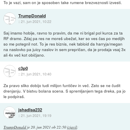
To je vazi, sam on je sposoben take rumene brezveznosti izvesti.
TrumpDonald
::
21. jun 2021, 10:22
Saj imamo hobije, ravno to pravim, da me ni brigal pol kurca za ta
RF dramo. Zdaj pa res ne moreš ubežat, ker so ves čas po medijih
so me potegnil not. To je res biznis, nek tabloid da harryja/megan
na naslovko pa juicy naslov in sem prepričan, da je prodaja vsaj 3x
ali 4x več kot običjano.
c3p0
::
21. jun 2021, 10:40
Za pravo sliko dobijo tudi milijon funtičev in več. Zato se ne čudit
drenjanju. V bistvu bolana scena. S spremljanjem tega dreka, pa jo
le podpiraš.
jshadlsa232
::
21. jun 2021, 19:19
TrumpDonald
je
20. jun 2021 ob 22:50
izjavil
: