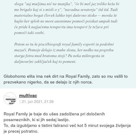
slogu "saj mu/jima nič ne manjka", "če bi mel jaz toliko keša bi
me brigalo kaj si x misli o y", "navadna seratorja" itd itd. Tudi
materialno bogat človek lahko trpi duševno stisko -- morda še
hujšo ker sploh ne more anonimne pomoči poiskat ampak tudi
če pride k najjačemu terapevtu ima terapevt že težave pri
pomoči taki osebi.
Potem so tu še pisci/biografi royal family experti in podobni
mazači. Pomoje delajo iz muhe slona, ker nedko na pogrebu
starga fotra med bratoma stoji? Pa neka mikrogesta in
daljnosežni zaklčjuček kaj to pomeni.
Globohomo elita ima nek dirt na Royal Family, zato so mu vsilili to
prezvekano nigerko, da se delajo iz njih norca.
multivac
::
21. jun 2021, 21:36
Royal Family je baje do ušes zadolžena pri določenih
posameznikih, ki si jih sedaj lastijo.
To, da izgubljamo s tistimi faliranci več kot 5 minut svojega življenja
je precej potratno.