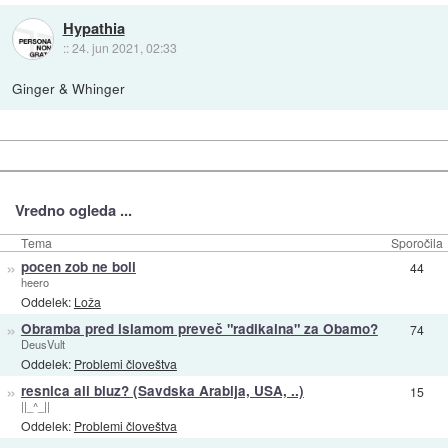
Hypathia
::
24. jun 2021, 02:33
Ginger & Whinger
Vredno ogleda ...
Tema
Sporočila
»
pocen zob ne boli
44
heero
Oddelek:
Loža
»
Obramba pred islamom preveč "radikalna" za Obamo?
74
DeusVult
Oddelek:
Problemi človeštva
»
resnica ali bluz? (Savdska Arabija, USA, ..)
15
||_^_||
Oddelek:
Problemi človeštva