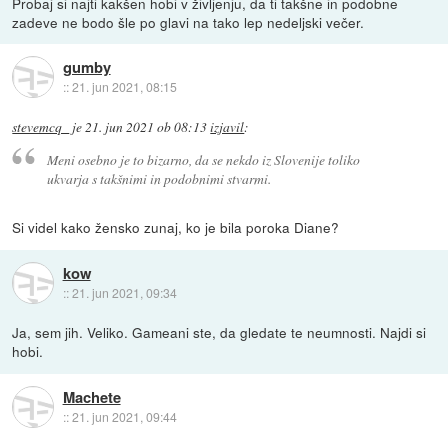
Probaj si najti kakšen hobi v življenju, da ti takšne in podobne
zadeve ne bodo šle po glavi na tako lep nedeljski večer.
gumby
::
21. jun 2021, 08:15
stevemcq_
je
21. jun 2021 ob 08:13
izjavil
:
Meni osebno je to bizarno, da se nekdo iz Slovenije toliko
ukvarja s takšnimi in podobnimi stvarmi.
Si videl kako žensko zunaj, ko je bila poroka Diane?
kow
::
21. jun 2021, 09:34
Ja, sem jih. Veliko. Gameani ste, da gledate te neumnosti. Najdi si
hobi.
Machete
::
21. jun 2021, 09:44