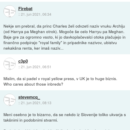
Firebat
::
21. jun 2021, 06:34
Nekje sm prebral, da princ Charles želi odvzeti naziv vnuku Archiju
(od Harrya pa Meghan otrok). Mogoče še celo Harryu pa Meghan.
Baje gre za ogromno vsoto, ki jo davkoplačevalci otoka plačujejo in
finančno podpirajo "royal family" in pripadnike nazivov, ubistvu
nekakšna renta, ker imaš naziv...
c3p0
::
21. jun 2021, 06:51
Mislim, da si padel v royal yellow press, v UK je to huge biznis.
Who cares about those inbreds?
stevemcq_
::
21. jun 2021, 08:13
Meni osebno je to bizarno, da se nekdo iz Slovenije toliko ukvarja s
takšnimi in podobnimi stvarmi.