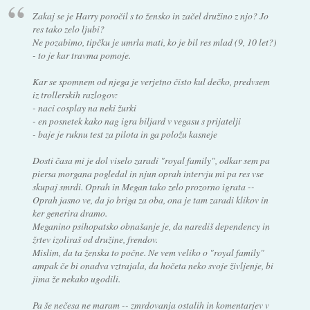
Zakaj se je Harry poročil s to žensko in začel družino z njo? Jo
res tako zelo ljubi?
Ne pozabimo, tipčku je umrla mati, ko je bil res mlad (9, 10 let?)
- to je kar travma pomoje.
Kar se spomnem od njega je verjetno čisto kul dečko, predvsem
iz trollerskih razlogov:
- naci cosplay na neki žurki
- en posnetek kako nag igra biljard v vegasu s prijatelji
- baje je ruknu test za pilota in ga položu kasneje
Dosti časa mi je dol viselo zaradi "royal family", odkar sem pa
piersa morgana pogledal in njun oprah intervju mi pa res vse
skupaj smrdi. Oprah in Megan tako zelo prozorno igrata --
Oprah jasno ve, da jo briga za oba, ona je tam zaradi klikov in
ker generira dramo.
Meganino psihopatsko obnašanje je, da narediš dependency in
žrtev izoliraš od družine, frendov.
Mislim, da ta ženska to počne. Ne vem veliko o "royal family"
ampak če bi onadva vztrajala, da hočeta neko svoje življenje, bi
jima že nekako ugodili.
Pa še nečesa ne maram -- zmrdovanja ostalih in komentarjev v