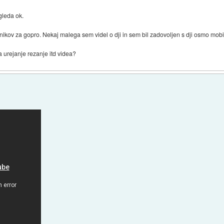
gleda ok.
kov za gopro. Nekaj malega sem videl o dji in sem bil zadovoljen s dji osmo mobi
 urejanje rezanje itd videa?