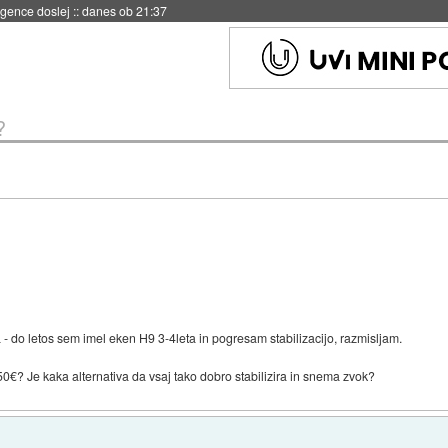
 umetne inteligence
::
danes ob 21:23
?
- do letos sem imel eken H9 3-4leta in pogresam stabilizacijo, razmisljam.
350€? Je kaka alternativa da vsaj tako dobro stabilizira in snema zvok?