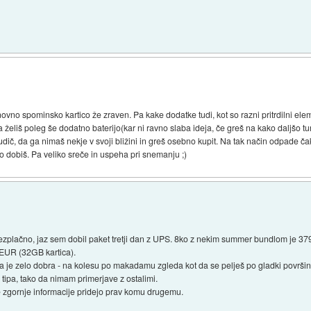
ovno spominsko kartico že zraven. Pa kake dodatke tudi, kot so razni pritrdilni ele
, da želiš poleg še dodatno baterijo(kar ni ravno slaba ideja, če greš na kako daljšo 
hudič, da ga nimaš nekje v svoji bližini in greš osebno kupit. Na tak način odpade č
o dobiš. Pa veliko sreče in uspeha pri snemanju ;)
ezplačno, jaz sem dobil paket tretji dan z UPS. 8ko z nekim summer bundlom je 379 E
9EUR (32GB kartica).
 je zelo dobra - na kolesu po makadamu zgleda kot da se pelješ po gladki površini. 
 tipa, tako da nimam primerjave z ostalimi.
e zgornje informacije pridejo prav komu drugemu.