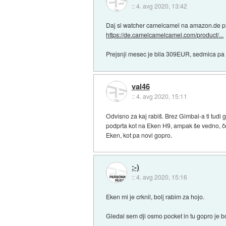
::
4. avg 2020, 13:42
Daj si watcher camelcamel na amazon.de p
https://de.camelcamelcamel.com/product/...
Prejsnji mesec je bila 309EUR, sedmica p
val46
::
4. avg 2020, 15:11
Odvisno za kaj rabiš. Brez Gimbal-a ti tudi 
podprta kot na Eken H9, ampak še vedno, če 
Eken, kot pa novi gopro.
;-)
::
4. avg 2020, 15:16
Eken mi je crknil, bolj rabim za hojo.
Gledal sem dji osmo pocket in tu gopro je bo