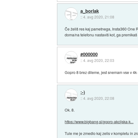
a_borlak
::
4. avg 2020, 21:08
Če želiš res kaj pametnega, Insta360 One R
doma/na telefonu nastaviš kot, ga premikaš 
#000000
::
4. avg 2020, 22:03
Gopro 8 brez dileme, jest snemam vse v 4k
;-)
::
4. avg 2020, 22:08
Ok. 8.
https://www.bigbang.si/gopro-akcijska-k...
Tule me je zmedlo kaj zelis v kompletu in zr