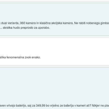
 dual varianta, 360 kamera in klasična akcijska kamera. Ne rabiš nobenega gimbala
... skratka hudo preprosto za uporabo.
 slika fenomenalna zvok enako.
aven vrivajo baterijo, saj za 349,99 bo vrjetno ze baterija v kameri ali? Nikjer ne 