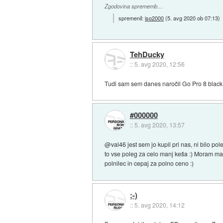
Zgodovina sprememb…
spremenil:
iso2000
(
5. avg 2020 ob 07:13
)
TehDucky
::
5. avg 2020, 12:56
Tudi sam sem danes naročil Go Pro 8 blac
#000000
::
5. avg 2020, 13:57
@val46 jest sem jo kupil pri nas, ni bilo poleg 
to vse poleg za celo manj keša :) Moram mal
polnilec in cepaj za polno ceno :)
;-)
::
5. avg 2020, 14:12