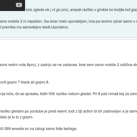
tole zglede ok ( ni go pro), ampak razliko v gimble bo boljše kot gop
osmo mobile 3 ni napačen. Ga sicer malo uporabljam, ima pa recimo (sicer samo v n
jet premika mu samodejno sledi.Uporabno.
aomi redmi note 8pro), z zadnjo se ne zadanes. Imel sem osmo mobile 2 odlična stv
cit gopro 7 black ali gopro 8.
ja leča, če se spraska, tistih 50€ razlike nebom gledal. Pri 8 pač nimaš kaj za zam
liko gledam po youtube je pred vsemi, tudi z dji action bi bil zadovoljen a je sam
stalo je tu tu z gopro.
50-369 seveda so na zalogi samo tiste tadrage.