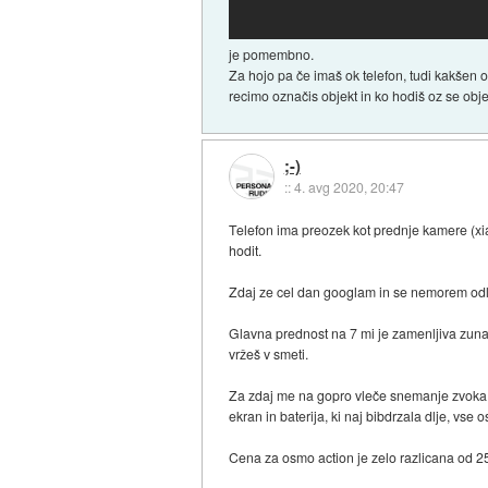
je pomembno.
Za hojo pa če imaš ok telefon, tudi kakšen 
recimo označis objekt in ko hodiš oz se ob
;-)
::
4. avg 2020, 20:47
Telefon ima preozek kot prednje kamere (xi
hodit.
Zdaj ze cel dan googlam in se nemorem odlo
Glavna prednost na 7 mi je zamenljiva zunan
vržeš v smeti.
Za zdaj me na gopro vleče snemanje zvoka ko
ekran in baterija, ki naj bibdrzala dlje, vse o
Cena za osmo action je zelo razlicana od 2