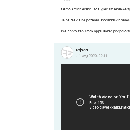
Osmo Action edino...zdaj gledam reviewe z
Je pa res da ne poznam uporabniskih vmesni
Ima gopro ze v stock appu dobro podporo za
rejven
::
4. avg 2020, 20:11