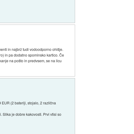
menti in najbrž tudi vodoodporno ohišje.
turo) in pa dodatno spominsko kartico. Če
akanje na pošto in predvsem, se na licu
UR (2 bateriji, stojalo, 2 različna
Slika je dobre kakovosti. Prvi vtisi so