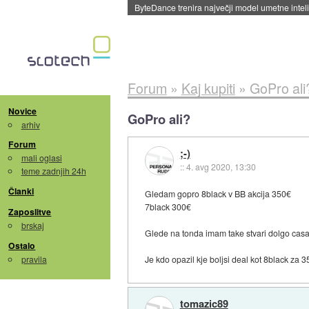
Spletne strani začele streči oglase za agente
Forum
»
Kaj kupiti
»
GoPro ali
Novice
GoPro ali?
arhiv
Forum
;-)
mali oglasi
::
4. avg 2020, 13:30
teme zadnjih 24h
Članki
Gledam gopro 8black v BB akcija 350€
7black 300€
Zaposlitve
brskaj
Glede na tonda imam take stvari dolgo casa 
Ostalo
pravila
Je kdo opazil kje boljsi deal kot 8black za 
tomazic89