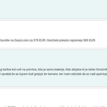
k bundle na Gopro.com za 379 EUR. Geizhals pokaže najceneje 395 EUR.
kartice kot rudi ne polnilca, bila je samo baterija, tisto stojalce ki je lahko trinožnik 
 vprašat če se tujcem tudi grejejo ter kamere, ker mam občutek da so naši spet kupi