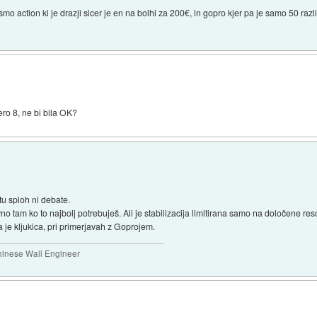
smo action ki je drazji sicer je en na bolhi za 200€, in gopro kjer pa je samo 50 raz
ro 8, ne bi bila OK?
u sploh ni debate.
 tam ko to najbolj potrebuješ. Ali je stabilizacija limitirana samo na določene resol
 je kljukica, pri primerjavah z Goprojem.
Chinese Wall Engineer