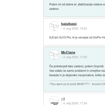
Potem mi od dobre el. stabilizacije ostane o
zadevo.
bajsibajsi
::
4. avg 2020, 15:53
SJCam SJ10 Pro, ki je cenejsa od GoPro He
McClane
::
4. avg 2020, 17:00
Če potrebuješ tako zadevo, potem Gopro8, t
Vse ostalo so samo problemi in omejitve ravno
beseda in je dejansko neuporabna, toliko da
\"You want us to build WHAT??\" - Ancient 
;-)
::
4. avg 2020, 17:34