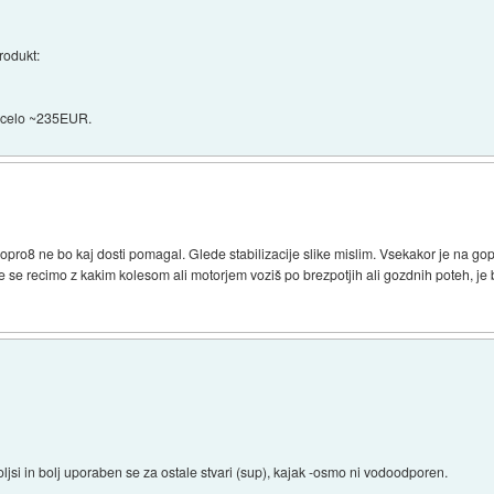
rodukt:
a celo ~235EUR.
gopro8 ne bo kaj dosti pomagal. Glede stabilizacije slike mislim. Vsekakor je na gop
se recimo z kakim kolesom ali motorjem voziš po brezpotjih ali gozdnih poteh, je b
ljsi in bolj uporaben se za ostale stvari (sup), kajak -osmo ni vodoodporen.