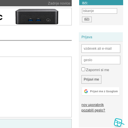
Išči:
Zadnje novice
Prijava
Zapomni si me
nov uporabnik
pozabili geslo?