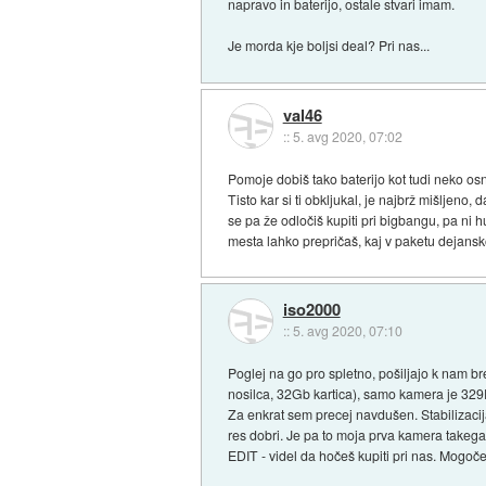
napravo in baterijo, ostale stvari imam.
Je morda kje boljsi deal? Pri nas...
val46
::
5. avg 2020, 07:02
Pomoje dobiš tako baterijo kot tudi neko osn
Tisto kar si ti obkljukal, je najbrž mišljeno
se pa že odločiš kupiti pri bigbangu, pa ni 
mesta lahko prepričaš, kaj v paketu dejansk
iso2000
::
5. avg 2020, 07:10
Poglej na go pro spletno, pošiljajo k nam br
nosilca, 32Gb kartica), samo kamera je 32
Za enkrat sem precej navdušen. Stabilizacija
res dobri. Je pa to moja prva kamera takega
EDIT - videl da hočeš kupiti pri nas. Mogoč