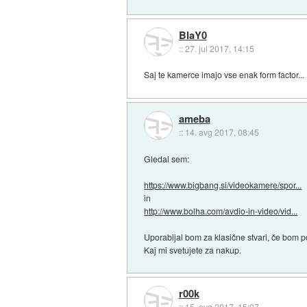
BlaY0
::
27. jul 2017, 14:15
Saj te kamerce imajo vse enak form factor...
ameba
::
14. avg 2017, 08:45
Gledal sem:
https://www.bigbang.si/videokamere/spor...
in
http://www.bolha.com/avdio-in-video/vid...
Uporabljal bom za klasične stvari, če bom po
Kaj mi svetujete za nakup.
r00k
::
15. avg 2017, 15:07