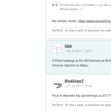
Preden kdo umre od smeha ( :) ) je kdo opa
Windowsphone :) ?
Na mrtvaku služijo:
https://www.microsoft.co
SloTech - če nisi z nami, si persona non grat
Oldi
::
26. jul 2017, 19:01
V Petrol katalogu je SC-400 kamera za 69.
Cena je nižja kot na eBayu.
BivšiUser2
::
27. jul 2017, 12:46
Pa je to dejansko kaj uporabnega za 2017?
SloTech - če nisi z nami, si persona non grat