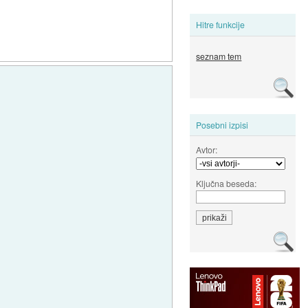
Hitre funkcije
seznam tem
Posebni izpisi
Avtor:
Ključna beseda: