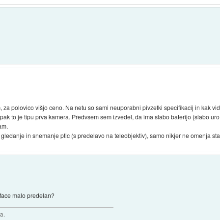
za polovico višjo ceno. Na netu so sami neuporabni pivzetki specifikacij in kak vid
ak to je tipu prva kamera. Predvsem sem izvedel, da ima slabo baterijo (slabo ur
am.
gledanje in snemanje ptic (s predelavo na teleobjektiv), samo nikjer ne omenja st
e face malo predelan?
a.