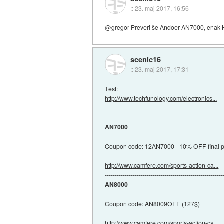
::
23. maj 2017, 16:56
@gregor Preveri še Andoer AN7000, enak HW
scenic16
::
23. maj 2017, 17:31
Test:
http://www.techfunology.com/electronics...
AN7000
Coupon code: 12AN7000 - 10% OFF final pr
http://www.camfere.com/sports-action-ca...
-----------------------------------------------------------
AN8000
Coupon code: AN8009OFF (127$)
http://www.camfere.com/sports-action-ca...