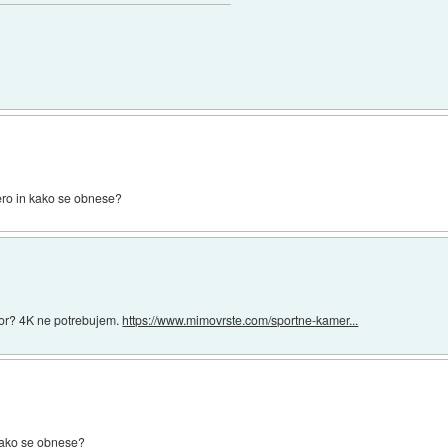
ro in kako se obnese?
tor? 4K ne potrebujem.
https://www.mimovrste.com/sportne-kamer...
 kako se obnese?