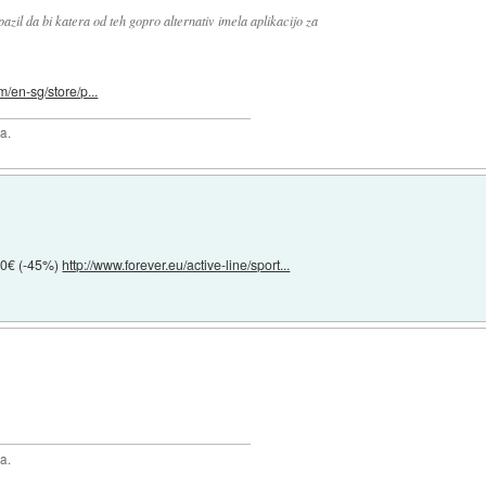
zil da bi katera od teh gopro alternativ imela aplikacijo za
m/en-sg/store/p...
a.
90€ (-45%)
http://www.forever.eu/active-line/sport...
a.