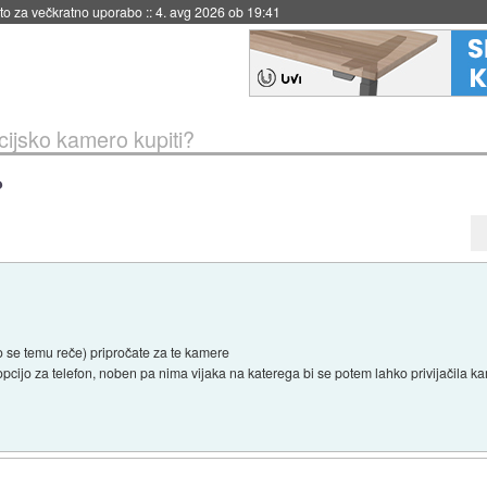
eto za večkratno uporabo
::
4. avg 2026 ob 19:41
cijsko kamero kupiti?
?
o se temu reče) pripročate za te kamere
opcijo za telefon, noben pa nima vijaka na katerega bi se potem lahko privijačila k