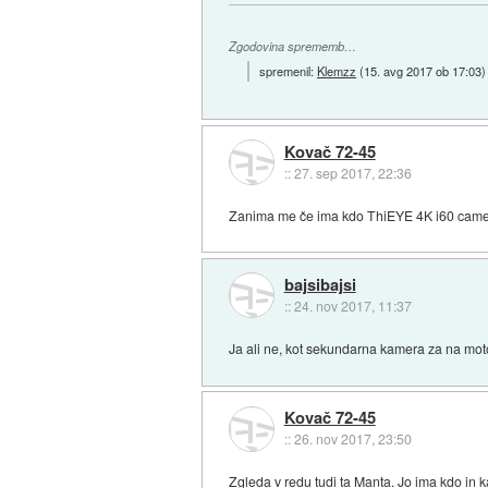
Zgodovina sprememb…
spremenil:
Klemzz
(
15. avg 2017 ob 17:03
)
Kovač 72-45
::
27. sep 2017, 22:36
Zanima me če ima kdo ThiEYE 4K i60 came
bajsibajsi
::
24. nov 2017, 11:37
Ja ali ne, kot sekundarna kamera za na mo
Kovač 72-45
::
26. nov 2017, 23:50
Zgleda v redu tudi ta Manta. Jo ima kdo in