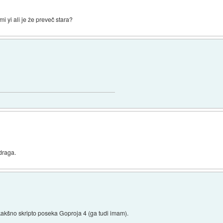
 yi ali je že preveč stara?
draga.
kakšno skripto poseka Goproja 4 (ga tudi imam).