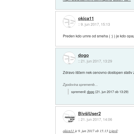
okica11
::
9. jun 2017, 15:13
Preden kdo umre od smeha ( :) ) je kdo opaz
dogo
::
21. jun 2017, 13:29
Zdravo iščem nek cenovno dostopen stativ z
Zgodovina sprememb…
spremenil:
dogo
(
21. jun 2017 ob 13:29
)
BivšiUser2
::
21. jun 2017, 14:06
okica11
je
9. jun 2017 ob 15:13
izjavil
: