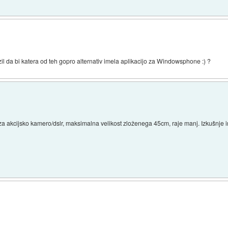
il da bi katera od teh gopro alternativ imela aplikacijo za Windowsphone :) ?
a akcijsko kamero/dslr, maksimalna velikost zloženega 45cm, raje manj. Izkušnje