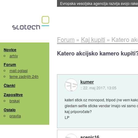
Evropska vesoljska agencija razvija svojo rak
Forum
»
Kaj kupiti
»
Katero ak
Novice
Katero akcijsko kamero kupiti
arhiv
Forum
mali oglasi
teme zadnjih 24h
kumer
Članki
::
22. maj 2017, 13:05
Zaposlitve
kateri stick oz monopod, tripod (ne vem kak
brskaj
gledam selfie sticke vendar imajo vsi ssmo 
Ostalo
kaj priporočate?
pravila
LP
scenic16