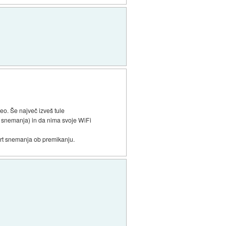
eo. Še največ izveš tule
o snemanja) in da nima svoje WiFi
art snemanja ob premikanju.