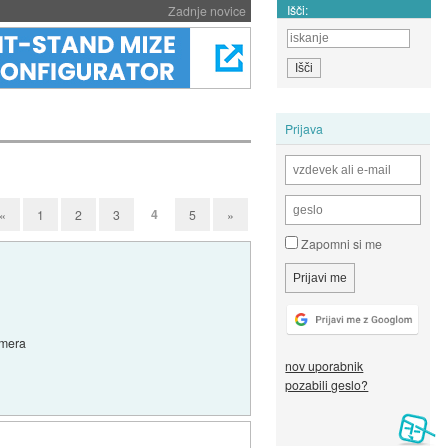
Išči:
Zadnje novice
Prijava
4
«
1
2
3
5
»
Zapomni si me
amera
nov uporabnik
pozabili geslo?