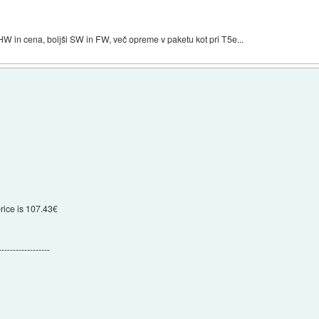
 in cena, boljši SW in FW, več opreme v paketu kot pri T5e...
ice is 107.43€
------------------