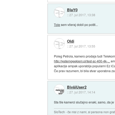
BlaY0
::
27. jul 2017, 13:38
Tole
sem včeraj dobil po pošti...
Oldi
::
27. jul 2017, 13:55
Poleg Petrola, kamero prodaja tudi Telekom, 
http://jestemgeekiem.pl/test-sc-400-4k-...
amp
aplikacije ampak uporablja popularni Ez iC
Če prav razumem, bi bila stvar uporabna za 
BivšiUser2
::
27. jul 2017, 14:14
Sta tile kamerci slučajno enaki, samo, da j
SloTech - če nisi z nami, si persona non grat