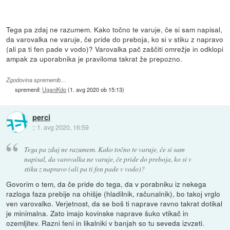
Tega pa zdaj ne razumem. Kako točno te varuje, če si sam napisal,
da varovalka ne varuje, če pride do preboja, ko si v stiku z napravo
(ali pa ti fen pade v vodo)? Varovalka pač zaščiti omrežje in odklopi
ampak za uporabnika je praviloma takrat že prepozno.
Zgodovina sprememb…
spremenil:
UganiKdo
(
1. avg 2020 ob 15:13
)
perci
::
1. avg 2020, 16:59
Tega pa zdaj ne razumem. Kako točno te varuje, če si sam
napisal, da varovalka ne varuje, če pride do preboja, ko si v
stiku z napravo (ali pa ti fen pade v vodo)?
Govorim o tem, da če pride do tega, da v porabniku iz nekega
razloga faza prebije na ohišje (hladilnik, računalnik), bo takoj vrglo
ven varovalko. Verjetnost, da se boš ti naprave ravno takrat dotikal
je minimalna. Zato imajo kovinske naprave šuko vtikač in
ozemljitev. Razni feni in likalniki v banjah so tu seveda izvzeti.