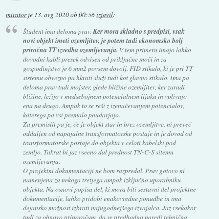
mirator
je
13. avg 2020 ob 00:56
izjavil
:
Študent ima deloma prav.
Ker mora skladno s predpisi, vsak
novi objekt imeti ozemljitev, je potem tudi ekonomsko bolj
priročna TT izvedba ozemljevanja.
V tem primeru imajo lahko
dovodni kabli presek odvisen od priključne moči in za
gospodinjstvo je 6 mm2 povsem dovolj. FID stikalo, ki je pri TT
sistemu obvezno pa hkrati služi tudi kot glavno stikalo. Ima pa
deloma prav tudi mojster, glede bližine ozemljitev, ker zaradi
bližine, ležijo v medsebojnem potencialnem lijaku in vplivajo
ena na drugo. Ampak to se reši z izenačevanjem potencialov,
katerega pa vsi premalo poudarjajo.
Za premislit pa je, če je objekt star in brez ozemljitve, ni preveč
oddaljen od napajalne transformatorske postaje in je dovod od
transformatorske postaje do objekta v celoti kabelski pod
zemljo. Takrat bi jaz vseeno dal prednost TN-C-S sitemu
ozemljevanja.
O projektni dokumentaciji ne bom razpredal. Prav gotovo ni
namenjena za nekoga tretjega ampak izključno uporabniku
objekta. Na osnovi popisa del, ki mora biti sestavni del projektne
dokumentacije, lahko pridobi enakovredne ponudbe in ima
dejansko možnost izbrati najugodnejšega izvajalca. Jaz vsekakor
tudi za obnovo priporočam, da se predhodno naredi tehnična