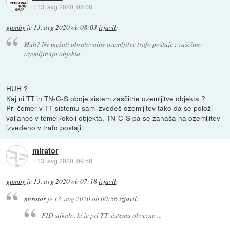
::
13. avg 2020, 08:08
gumby
je
13. avg 2020 ob 08:03
izjavil
:
Huh? Ne mešati obratovalne ozemljitve trafo postaje z zaščitno
ozemljitvijo objekta.
HUH ?
Kaj ni TT in TN-C-S oboje sistem zaščitne ozemljitve objekta ?
Pri čemer v TT sistemu sam izvedeš ozemljitev tako da se položi
valjanec v temelj/okoli objekta, TN-C-S pa se zanaša na ozemljitev
izvedeno v trafo postaji.
mirator
::
13. avg 2020, 09:58
gumby
je
13. avg 2020 ob 07:18
izjavil
:
mirator
je
13. avg 2020 ob 00:56
izjavil
:
FID stikalo, ki je pri TT sistemu obvezno ...