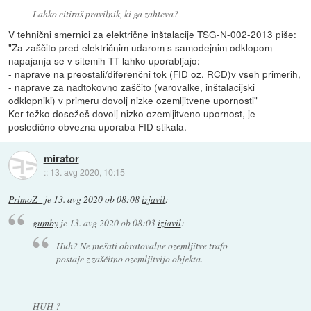
Lahko citiraš pravilnik, ki ga zahteva?
V tehnični smernici za električne inštalacije TSG-N-002-2013 piše:
"Za zaščito pred električnim udarom s samodejnim odklopom
napajanja se v sitemih TT lahko uporabljajo:
- naprave na preostali/diferenčni tok (FID oz. RCD)v vseh primerih,
- naprave za nadtokovno zaščito (varovalke, inštalacijski
odklopniki) v primeru dovolj nizke ozemljitvene upornosti"
Ker težko dosežeš dovolj nizko ozemljitveno upornost, je
posledično obvezna uporaba FID stikala.
mirator
::
13. avg 2020, 10:15
PrimoZ_
je
13. avg 2020 ob 08:08
izjavil
:
gumby
je
13. avg 2020 ob 08:03
izjavil
:
Huh? Ne mešati obratovalne ozemljitve trafo
postaje z zaščitno ozemljitvijo objekta.
HUH ?