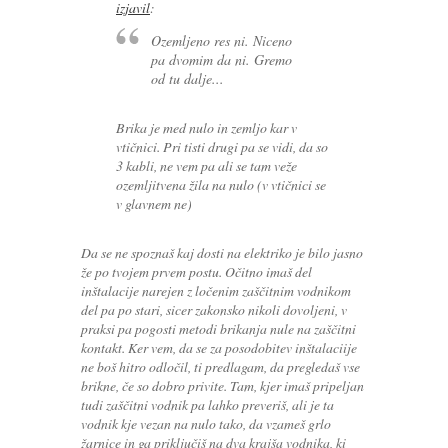
izjavil
:
Ozemljeno res ni. Niceno
pa dvomim da ni. Gremo
od tu dalje...
Brika je med nulo in zemljo kar v
vtičnici. Pri tisti drugi pa se vidi, da so
3 kabli, ne vem pa ali se tam veže
ozemljitvena žila na nulo (v vtičnici se
v glavnem ne)
Da se ne spoznaš kaj dosti na elektriko je bilo jasno
že po tvojem prvem postu. Očitno imaš del
inštalacije narejen z ločenim zaščitnim vodnikom
del pa po stari, sicer zakonsko nikoli dovoljeni, v
praksi pa pogosti metodi brikanja nule na zaščitni
kontakt. Ker vem, da se za posodobitev inštalaciije
ne boš hitro odločil, ti predlagam, da pregledaš vse
brikne, če so dobro privite. Tam, kjer imaš pripeljan
tudi zaščitni vodnik pa lahko preveriš, ali je ta
vodnik kje vezan na nulo tako, da vzameš grlo
žarnice in ga priključiš na dva krajša vodnika, ki