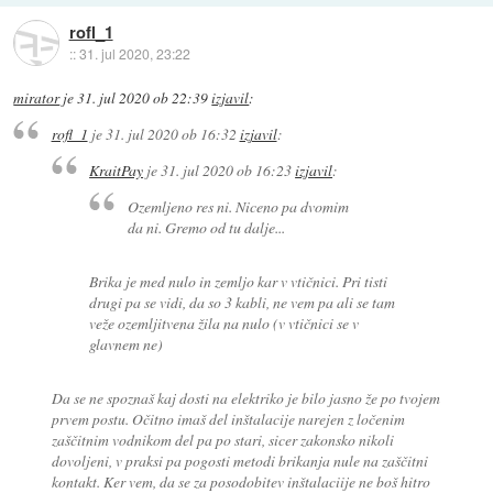
rofl_1
::
31. jul 2020, 23:22
mirator
je
31. jul 2020 ob 22:39
izjavil
:
rofl_1
je
31. jul 2020 ob 16:32
izjavil
:
KraitPay
je
31. jul 2020 ob 16:23
izjavil
:
Ozemljeno res ni. Niceno pa dvomim
da ni. Gremo od tu dalje...
Brika je med nulo in zemljo kar v vtičnici. Pri tisti
drugi pa se vidi, da so 3 kabli, ne vem pa ali se tam
veže ozemljitvena žila na nulo (v vtičnici se v
glavnem ne)
Da se ne spoznaš kaj dosti na elektriko je bilo jasno že po tvojem
prvem postu. Očitno imaš del inštalacije narejen z ločenim
zaščitnim vodnikom del pa po stari, sicer zakonsko nikoli
dovoljeni, v praksi pa pogosti metodi brikanja nule na zaščitni
kontakt. Ker vem, da se za posodobitev inštalaciije ne boš hitro