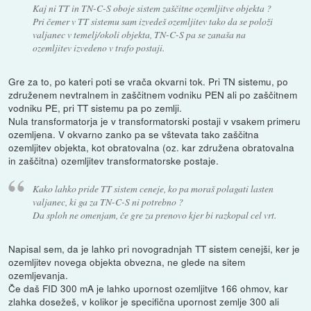
Kaj ni TT in TN-C-S oboje sistem zaščitne ozemljitve objekta ?
Pri čemer v TT sistemu sam izvedeš ozemljitev tako da se položi
valjanec v temelj/okoli objekta, TN-C-S pa se zanaša na
ozemljitev izvedeno v trafo postaji.
Gre za to, po kateri poti se vrača okvarni tok. Pri TN sistemu, po
združenem nevtralnem in zaščitnem vodniku PEN ali po zaščitnem
vodniku PE, pri TT sistemu pa po zemlji.
Nula transformatorja je v transformatorski postaji v vsakem primeru
ozemljena. V okvarno zanko pa se vštevata tako zaščitna
ozemljitev objekta, kot obratovalna (oz. kar združena obratovalna
in zaščitna) ozemljitev transformatorske postaje.
Kako lahko pride TT sistem ceneje, ko pa moraš polagati lasten
valjanec, ki ga za TN-C-S ni potrebno ?
Da sploh ne omenjam, če gre za prenovo kjer bi razkopal cel vrt.
Napisal sem, da je lahko pri novogradnjah TT sistem cenejši, ker je
ozemljitev novega objekta obvezna, ne glede na sitem
ozemljevanja.
Če daš FID 300 mA je lahko upornost ozemljitve 166 ohmov, kar
zlahka dosežeš, v kolikor je specifična upornost zemlje 300 ali