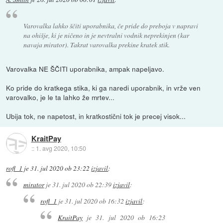
Varovalka lahko ščiti uporabnika, če pride do preboja v napravi
na ohišje, ki je ničeno in je nevtralni vodnik neprekinjen (kar
navaja mirator). Takrat varovalka prekine kratek stik.
Varovalka NE ŠČITI uporabnika, ampak napeljavo.
Ko pride do kratkega stika, ki ga naredi uporabnik, in vrže ven
varovalko, je le ta lahko že mrtev...
Ubija tok, ne napetost, in kratkostični tok je precej visok...
KraitPay
::
1. avg 2020, 10:50
rofl_1
je
31. jul 2020 ob 23:22
izjavil
:
mirator
je
31. jul 2020 ob 22:39
izjavil
:
rofl_1
je
31. jul 2020 ob 16:32
izjavil
:
KraitPay
je
31. jul 2020 ob 16:23