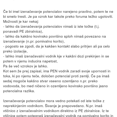
Če bi imel izenačevanje potencialov narejeno pravilno, potem te ne
bi smelo tresti. Je pa vzrok kar takole preko foruma težko ugotoviti.
Možnosti je kar nekaj:
- lahko da izenačevanja potencialov nimaš iz iste točke (t.j.
ponavadi PE zbiralnica),
- lahko da kakšno kovinsko površino sploh nimaš povezano na
izenačevanje (n.pr. pomivalno korito),
- pogosto se zgodi, da je kakšen kontakt slabo pritrjen ali pa celo
preko izolacije,
- lahko imaš izenačevalni vodnik kje v kakšni dozi prekinjen in se
potem v njemu inducira napetost,
Pa še več vzrokov je lahko.
Kot sem že prej zapisal, ima PEN vodnik zaradi svoje upornosti in
toka, ki po njemu teče, določen potencial proti zemlji. Če pa imaš
sedaj mogoče kakšno stvar vseeno ozemljeno n.pr. preko
vodovoda, bo med ničeno in ozemljeno kovinsko površino jasno
potencialna razlika.
Izenačevanje potencialov mora vedno potekati od iste točke z
neprekinjenim vodnikom. Šivanje je prepovedano. N.pr. imaš
vtičnico z izenačevalnim vodnikom direktno iz PE zbiralnice. Iz te
vtičnice potem potegneš izenačevalni vodnik na pomivalno korito in