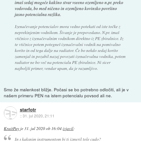
imaš sedaj mogoče kakšno stvar vseeno ozemljeno n.pr. preko
vodovoda, bo med ničeno in ozemljeno kovinsko površino
jasno potencialna razlika.
Izenačevanje potencialov mora vedno potekati od iste točke z
neprekinjenim vodnikom. Šivanje je prepovedano. N.pr. imaš
vtičnico z izenačevalnim vodnikom direktno iz PE zbiralnice. Iz
te vtičnice potem potegneš izenačevalni vodnik na pomivalno
korito in od tega dalje na radiator. Če bo nekdo sedaj korito
zamenjal in pozabil nazaj povezati izenačevalna vodnika, potem
radiator ne bo več na potencialu PE zbiralnice. Ni sicer
najboljši primer, vendar upam, da je razumljivo.
Smo že malenkost bližje. Počasi se bo potrebno odločiti, ali je v
našem primeru PEN na istem potencialu povsod ali ne.
starfotr
::
31. jul 2020, 21:11
KraitPay
je
31. jul 2020 ob 16:04
izjavil
:
In s kaksnim instrumentom bi ti izmeril tole cudo?