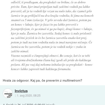
odločil, ti predlagam, da pregledaš vse brikne, če so dobro
privite. Tam, kjer imaš pripeljan tudi zaščitni vodnik pa lahko
preveriš, ali je ta vodnik kje vezan na nulo tako, da vzameš grlo
žarnice in ga priključiš na dva krajša vodnika, ki jima na konceh
snameš ca 5 mm izolacije. V grlo seveda daš žarnico, potem pa
en konec v luknjo, kjer je faza (to pa lahko preveriš s
fazenpriferjem, če ga nimaš si ga pa kupi), drugi konec v luknjo,
kjer je nula. Žarnica bo zasvetila. Sedaj konec iz nule prisloniš
na zaščitni jeziček in če bo žarnica zasvetila enako kot prej,
potem je tudi na tem vodniku nula in imaš narejeno ničenje. Če
žarnica ne bo zasvetila, potem je ta vodnik nekje v zraku in
zaščite nimaš.
Vseeno razmisli o čimprejšnji obnovi. Bo ceneje, kot če se tebi
ali tvojemu družinskemu članu kaj zgodi ali pride do kakšnega
požara. Ali pa vsaj daj nekomu inštalacijo za pregledati - konec
koncev lahko zaprosiš tudi kakšnega forumaša.
Hvala za odgovor. Kaj pa, če preverim z multimetrom?
Invictus
::
1. avg 2020, 08:25
A. Smith
je
26. jul 2020 ob 00:01
izjavil
: