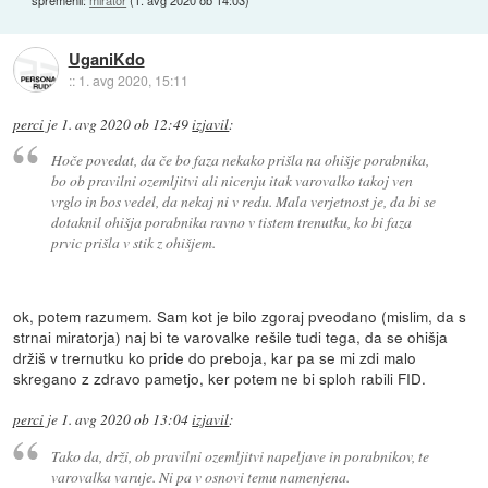
UganiKdo
::
1. avg 2020, 15:11
perci
je
1. avg 2020 ob 12:49
izjavil
:
Hoče povedat, da če bo faza nekako prišla na ohišje porabnika,
bo ob pravilni ozemljitvi ali nicenju itak varovalko takoj ven
vrglo in bos vedel, da nekaj ni v redu. Mala verjetnost je, da bi se
dotaknil ohišja porabnika ravno v tistem trenutku, ko bi faza
prvic prišla v stik z ohišjem.
ok, potem razumem. Sam kot je bilo zgoraj pveodano (mislim, da s
strnai miratorja) naj bi te varovalke rešile tudi tega, da se ohišja
držiš v trernutku ko pride do preboja, kar pa se mi zdi malo
skregano z zdravo pametjo, ker potem ne bi sploh rabili FID.
perci
je
1. avg 2020 ob 13:04
izjavil
:
Tako da, drži, ob pravilni ozemljitvi napeljave in porabnikov, te
varovalka varuje. Ni pa v osnovi temu namenjena.