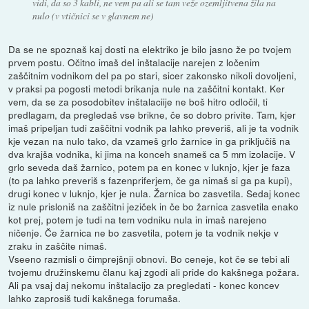
vidi, da so 3 kabli, ne vem pa ali se tam veže ozemljitvena žila na
nulo (v vtičnici se v glavnem ne)
Da se ne spoznaš kaj dosti na elektriko je bilo jasno že po tvojem
prvem postu. Očitno imaš del inštalacije narejen z ločenim
zaščitnim vodnikom del pa po stari, sicer zakonsko nikoli dovoljeni,
v praksi pa pogosti metodi brikanja nule na zaščitni kontakt. Ker
vem, da se za posodobitev inštalaciije ne boš hitro odločil, ti
predlagam, da pregledaš vse brikne, če so dobro privite. Tam, kjer
imaš pripeljan tudi zaščitni vodnik pa lahko preveriš, ali je ta vodnik
kje vezan na nulo tako, da vzameš grlo žarnice in ga priključiš na
dva krajša vodnika, ki jima na konceh snameš ca 5 mm izolacije. V
grlo seveda daš žarnico, potem pa en konec v luknjo, kjer je faza
(to pa lahko preveriš s fazenpriferjem, če ga nimaš si ga pa kupi),
drugi konec v luknjo, kjer je nula. Žarnica bo zasvetila. Sedaj konec
iz nule prisloniš na zaščitni jeziček in če bo žarnica zasvetila enako
kot prej, potem je tudi na tem vodniku nula in imaš narejeno
ničenje. Če žarnica ne bo zasvetila, potem je ta vodnik nekje v
zraku in zaščite nimaš.
Vseeno razmisli o čimprejšnji obnovi. Bo ceneje, kot če se tebi ali
tvojemu družinskemu članu kaj zgodi ali pride do kakšnega požara.
Ali pa vsaj daj nekomu inštalacijo za pregledati - konec koncev
lahko zaprosiš tudi kakšnega forumaša.