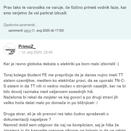
Prav tako te varovalka ne varuje, če fizično primeš vodnik faze, kar
smo verjetno že vsi parkrat izkusili.
Zgodovina sprememb…
spremenil:
perci
(
1. avg 2020 ob 17:00
)
PrimoZ_
::
12. avg 2020, 23:46
Ker je ravno globoka debata o elektriki pa bom malo izkoristil :)
Torej kolega študent FE me prepričuje da je danes nujno imeti TT
sistem ozemljitve, medtem ko električar pravi, da se uporabi TN-C-
S sistem in da TT niti ni vedno možen v strnjenih naseljih, ker ne bi
bilo dovolj razmaka med valjancem sosednjih hiš.
Načeloma bi rekel da mojster ve kaj govori a po drugi strani jih
veliko hoče delat malo po domače in po bližnjicah :/
Druga stvar, ali je ob prenovi res tako čudno spraševati o
dokumentaciji napeljave ?
Namreč dobil sem odgovor da naj ne kompliciam, saj je hiša že
zgrajena in da kasnejše prenove nikogar ne brigajo in da ne rabim