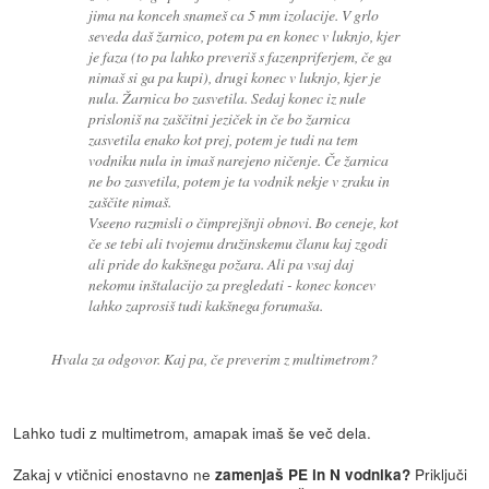
jima na konceh snameš ca 5 mm izolacije. V grlo
seveda daš žarnico, potem pa en konec v luknjo, kjer
je faza (to pa lahko preveriš s fazenpriferjem, če ga
nimaš si ga pa kupi), drugi konec v luknjo, kjer je
nula. Žarnica bo zasvetila. Sedaj konec iz nule
prisloniš na zaščitni jeziček in če bo žarnica
zasvetila enako kot prej, potem je tudi na tem
vodniku nula in imaš narejeno ničenje. Če žarnica
ne bo zasvetila, potem je ta vodnik nekje v zraku in
zaščite nimaš.
Vseeno razmisli o čimprejšnji obnovi. Bo ceneje, kot
če se tebi ali tvojemu družinskemu članu kaj zgodi
ali pride do kakšnega požara. Ali pa vsaj daj
nekomu inštalacijo za pregledati - konec koncev
lahko zaprosiš tudi kakšnega forumaša.
Hvala za odgovor. Kaj pa, če preverim z multimetrom?
Lahko tudi z multimetrom, amapak imaš še več dela.
Zakaj v vtičnici enostavno ne
Priključi
zamenjaš PE in N vodnika?