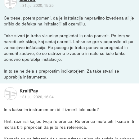
::
31. jul 2020, 15:25
Če trese, potem pomeni, da je inštalacija nepravilno izvedena ali je
prišlo do defekta na inštalaciji ali ozemljilu.
Take stvari je treba vizuelno pregledat in nato pomerit. Po tem se
naredi nek sklep, kaj sedaj naredit. Lahko se gre v popravilo ali pa
zamenjavo inštalacije. Po posegu je treba ponovno pregledat in
pomerit zadeve, če so ustrezno izvedene in nato se šele lahko
ponovno uporablja inštalacijo.
In to se ne dela s preprostim indikatorjem. Za take stvari se
uporablja inštrumente.
KraitPay
::
31. jul 2020, 16:04
In s kaksnim instrumentom bi ti izmeril tole cudo?
Hint: razmisli kaj bo tvoja referenca. Referenca mora biti fiksna in ti
moras biti preprican da je to res referenca.
Kasneje se bo izkazalo da v tem primeru nima nic smisla in nobene