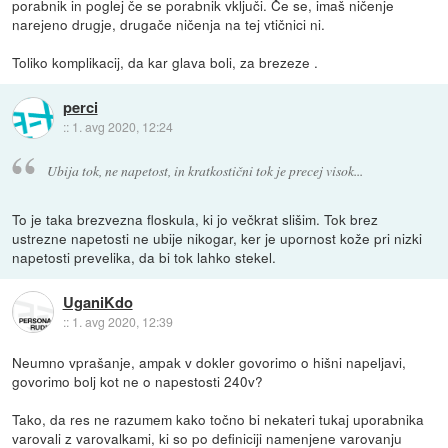
porabnik in poglej če se porabnik vključi. Če se, imaš ničenje
narejeno drugje, drugače ničenja na tej vtičnici ni.
Toliko komplikacij, da kar glava boli, za brezeze .
perci
::
1. avg 2020, 12:24
Ubija tok, ne napetost, in kratkostični tok je precej visok...
To je taka brezvezna floskula, ki jo večkrat slišim. Tok brez
ustrezne napetosti ne ubije nikogar, ker je upornost kože pri nizki
napetosti prevelika, da bi tok lahko stekel.
UganiKdo
::
1. avg 2020, 12:39
Neumno vprašanje, ampak v dokler govorimo o hišni napeljavi,
govorimo bolj kot ne o napestosti 240v?
Tako, da res ne razumem kako točno bi nekateri tukaj uporabnika
varovali z varovalkami, ki so po definiciji namenjene varovanju