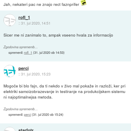
Jah, nekateri pac ne znajo rect faznprifer
rofl_1
::
31. jul 2020, 14:51
Sicer me ni zanimalo to, ampak vseeno hvala za informacijo
Zgodovina sprememb…
spremenil:
rofl_1
(
31. jul 2020 ob 14:53
)
perci
::
31. jul 2020, 15:23
Mogoče bi blo fajn, da ti nekdo v živo mal pokaže in razloži, ker pri
elektriki samoizobrazevanje in testiranje na produkcijskem sistemu
ni najoptimalnejsa metoda.
Zgodovina sprememb…
spremenil:
perci
(
31. jul 2020 ob 15:24
)
starfotr