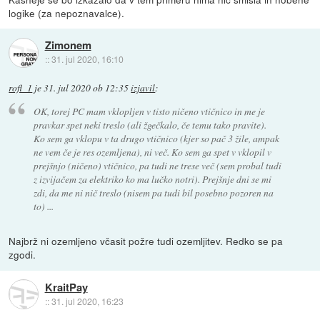
logike (za nepoznavalce).
Zimonem
::
31. jul 2020, 16:10
rofl_1
je
31. jul 2020 ob 12:35
izjavil
:
OK, torej PC mam vklopljen v tisto ničeno vtičnico in me je
pravkar spet neki treslo (ali žgečkalo, če temu tako pravite).
Ko sem ga vklopu v ta drugo vtičnico (kjer so pač 3 žile, ampak
ne vem če je res ozemljena), ni več. Ko sem ga spet v vklopil v
prejšnjo (ničeno) vtičnico, pa tudi ne trese več (sem probal tudi
z izvijačem za elektriko ko ma lučko notri). Prejšnje dni se mi
zdi, da me ni nič treslo (nisem pa tudi bil posebno pozoren na
to) ...
Najbrž ni ozemljeno včasit požre tudi ozemljitev. Redko se pa
zgodi.
KraitPay
::
31. jul 2020, 16:23