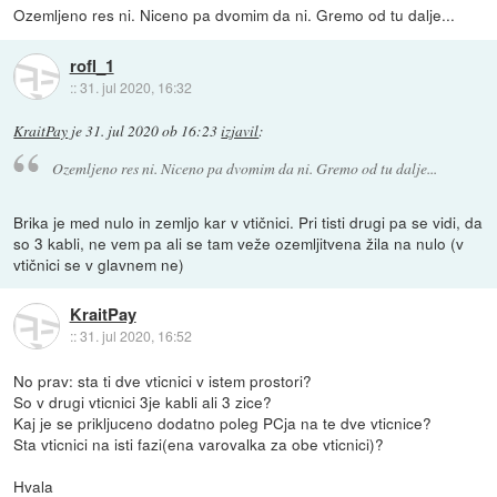
Ozemljeno res ni. Niceno pa dvomim da ni. Gremo od tu dalje...
rofl_1
::
31. jul 2020, 16:32
KraitPay
je
31. jul 2020 ob 16:23
izjavil
:
Ozemljeno res ni. Niceno pa dvomim da ni. Gremo od tu dalje...
Brika je med nulo in zemljo kar v vtičnici. Pri tisti drugi pa se vidi, da
so 3 kabli, ne vem pa ali se tam veže ozemljitvena žila na nulo (v
vtičnici se v glavnem ne)
KraitPay
::
31. jul 2020, 16:52
No prav: sta ti dve vticnici v istem prostori?
So v drugi vticnici 3je kabli ali 3 zice?
Kaj je se prikljuceno dodatno poleg PCja na te dve vticnice?
Sta vticnici na isti fazi(ena varovalka za obe vticnici)?
Hvala