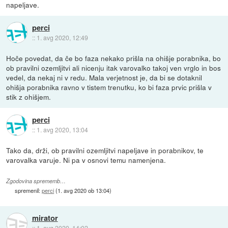
napeljave.
perci
::
1. avg 2020, 12:49
Hoče povedat, da če bo faza nekako prišla na ohišje porabnika, bo
ob pravilni ozemljitvi ali nicenju itak varovalko takoj ven vrglo in bos
vedel, da nekaj ni v redu. Mala verjetnost je, da bi se dotaknil
ohišja porabnika ravno v tistem trenutku, ko bi faza prvic prišla v
stik z ohišjem.
perci
::
1. avg 2020, 13:04
Tako da, drži, ob pravilni ozemljitvi napeljave in porabnikov, te
varovalka varuje. Ni pa v osnovi temu namenjena.
Zgodovina sprememb…
spremenil:
perci
(
1. avg 2020 ob 13:04
)
mirator
::
1. avg 2020, 14:02