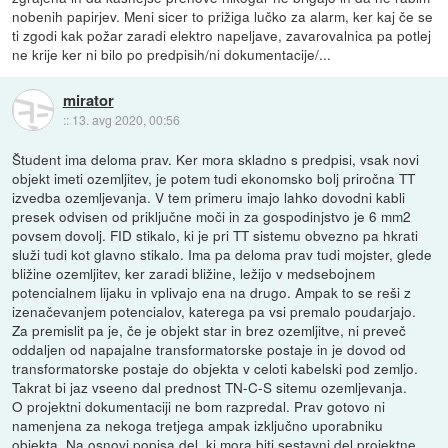
nobenih papirjev. Meni sicer to prižiga lučko za alarm, ker kaj če se
ti zgodi kak požar zaradi elektro napeljave, zavarovalnica pa potlej
ne krije ker ni bilo po predpisih/ni dokumentacije/...
mirator
::
13. avg 2020, 00:56
Študent ima deloma prav. Ker mora skladno s predpisi, vsak novi
objekt imeti ozemljitev, je potem tudi ekonomsko bolj priročna TT
izvedba ozemljevanja. V tem primeru imajo lahko dovodni kabli
presek odvisen od priključne moči in za gospodinjstvo je 6 mm2
povsem dovolj. FID stikalo, ki je pri TT sistemu obvezno pa hkrati
služi tudi kot glavno stikalo. Ima pa deloma prav tudi mojster, glede
bližine ozemljitev, ker zaradi bližine, ležijo v medsebojnem
potencialnem lijaku in vplivajo ena na drugo. Ampak to se reši z
izenačevanjem potencialov, katerega pa vsi premalo poudarjajo.
Za premislit pa je, če je objekt star in brez ozemljitve, ni preveč
oddaljen od napajalne transformatorske postaje in je dovod od
transformatorske postaje do objekta v celoti kabelski pod zemljo.
Takrat bi jaz vseeno dal prednost TN-C-S sitemu ozemljevanja.
O projektni dokumentaciji ne bom razpredal. Prav gotovo ni
namenjena za nekoga tretjega ampak izključno uporabniku
objekta. Na osnovi popisa del, ki mora biti sestavni del projektne