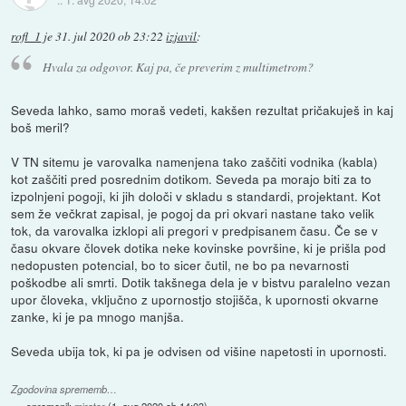
rofl_1
je
31. jul 2020 ob 23:22
izjavil
:
Hvala za odgovor. Kaj pa, če preverim z multimetrom?
Seveda lahko, samo moraš vedeti, kakšen rezultat pričakuješ in kaj
boš meril?
V TN sitemu je varovalka namenjena tako zaščiti vodnika (kabla)
kot zaščiti pred posrednim dotikom. Seveda pa morajo biti za to
izpolnjeni pogoji, ki jih določi v skladu s standardi, projektant. Kot
sem že večkrat zapisal, je pogoj da pri okvari nastane tako velik
tok, da varovalka izklopi ali pregori v predpisanem času. Če se v
času okvare človek dotika neke kovinske površine, ki je prišla pod
nedopusten potencial, bo to sicer čutil, ne bo pa nevarnosti
poškodbe ali smrti. Dotik takšnega dela je v bistvu paralelno vezan
upor človeka, vključno z upornostjo stojišča, k upornosti okvarne
zanke, ki je pa mnogo manjša.
Seveda ubija tok, ki pa je odvisen od višine napetosti in upornosti.
Zgodovina sprememb…
spremenil:
mirator
(
1. avg 2020 ob 14:03
)