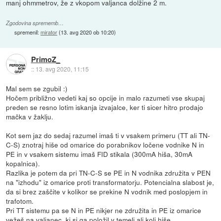
manj ohmmetrov, že z vkopom valjanca dolžine 2 m.
Zgodovina sprememb…
spremenil:
mirator
(
13. avg 2020 ob 10:20
)
PrimoZ_
::
13. avg 2020, 11:15
Mal sem se zgubil :)
Hočem približno vedeti kaj so opcije in malo razumeti vse skupaj
preden se resno lotim iskanja izvajalce, ker ti sicer hitro prodajo
mačka v žaklju.
Kot sem jaz do sedaj razumel imaš ti v vsakem primeru (TT ali TN-
C-S) znotraj hiše od omarice do porabnikov ločene vodnike N in
PE in v vsakem sistemu imaš FID stikala (300mA hiša, 30mA
kopalnica).
Razlika je potem da pri TN-C-S se PE in N vodnika združita v PEN
na "izhodu" iz omarice proti transformatorju. Potencialna slabost je,
da si brez zaščite v kolikor se prekine N vodnik med poslopjem in
trafotom.
Pri TT sistemu pa se N in PE nikjer ne združita in PE iz omarice
vežeš na valjanec, ki si ga položil v temelj ali koli hiše.