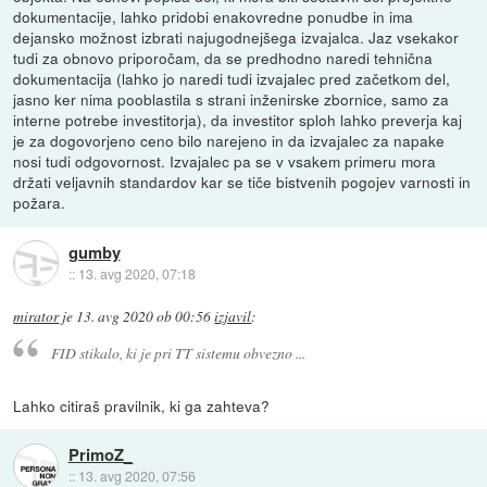
dokumentacije, lahko pridobi enakovredne ponudbe in ima
dejansko možnost izbrati najugodnejšega izvajalca. Jaz vsekakor
tudi za obnovo priporočam, da se predhodno naredi tehnična
dokumentacija (lahko jo naredi tudi izvajalec pred začetkom del,
jasno ker nima pooblastila s strani inženirske zbornice, samo za
interne potrebe investitorja), da investitor sploh lahko preverja kaj
je za dogovorjeno ceno bilo narejeno in da izvajalec za napake
nosi tudi odgovornost. Izvajalec pa se v vsakem primeru mora
držati veljavnih standardov kar se tiče bistvenih pogojev varnosti in
požara.
gumby
::
13. avg 2020, 07:18
mirator
je
13. avg 2020 ob 00:56
izjavil
:
FID stikalo, ki je pri TT sistemu obvezno ...
Lahko citiraš pravilnik, ki ga zahteva?
PrimoZ_
::
13. avg 2020, 07:56