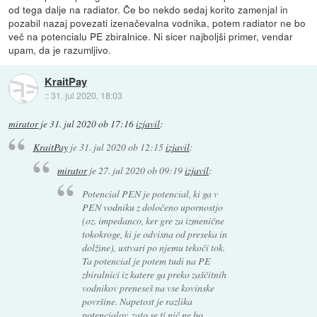
od tega dalje na radiator. Če bo nekdo sedaj korito zamenjal in
pozabil nazaj povezati izenačevalna vodnika, potem radiator ne bo
več na potencialu PE zbiralnice. Ni sicer najboljši primer, vendar
upam, da je razumljivo.
KraitPay
::
31. jul 2020, 18:03
mirator
je
31. jul 2020 ob 17:16
izjavil
:
KraitPay
je
31. jul 2020 ob 12:15
izjavil
:
mirator
je
27. jul 2020 ob 09:19
izjavil
:
Potencial PEN je potencial, ki ga v
PEN vodniku z določeno upornostjo
(oz. impedanco, ker gre za izmenične
tokokroge, ki je odvisna od preseka in
dolžine), ustvari po njemu tekoči tok.
Ta potencial je potem tudi na PE
zbiralnici iz katere ga preko zaščitnih
vodnikov preneseš na vse kovinske
površine. Napetost je razlika
potencialov, zato se ti nič ne bo