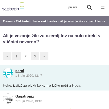
☰
Forum
»
Elektrotehnika in elektronika
»
Ali je vezanje žile za ozemljitev na nulo direkt v vtičnici nevarno?
Ali je vezanje žile za ozemljitev na nulo direkt v
vtičnici nevarno?
2
«
1
3
»
perci
::
31. jul 2020, 12:47
Hehe, izvijač za elektriko ko ma lučko notri :) Huda.
Gagatronix
::
31. jul 2020, 13:13