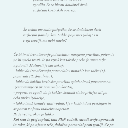
zgodilo, če se hkrati dotakneš dveh
različnih kovinskih površin.
Še vedno me malo požgečka, če se dodaknem dveh
različnih porabnikov. Lahko pojasneš zakaj? Po
tvoji teoriji, me nebi smelo?
Če bi imel izenačevanje potencialov narejeno pravilno, potem te
ne bi smelo tresti. Je pa vzrok kar takole preko foruma težko
ugotoviti. Možnosti je kar nekaj:
- lahko da izenačevanja potencialov nimaš iz iste točke (t.j.
ponavadi PE zbiralnica),
- lahko da kakšno kovinsko površino sploh nimaš povezano na
izenačevanje (n.pr. pomivalno korito),
- pogosto se zgodi, da je kakšen kontakt slabo pritrjen ali pa
celo preko izolacije,
- lahko imaš izenačevalni vodnik kje v kakšni dozi prekinjen in
se potem v njemu inducira napetost,
Pa še več vzrokov je lahko.
Kot sem že prej zapisal, ima PEN vodnik zaradi svoje upornosti
in toka, ki po njemu teče, določen potencial proti zemlji. Če pa