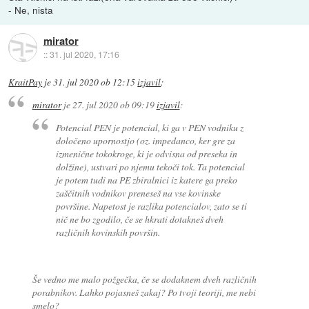
- Ne, nista
mirator
::
31. jul 2020, 17:16
KraitPay
je
31. jul 2020 ob 12:15
izjavil
:
mirator
je
27. jul 2020 ob 09:19
izjavil
:
Potencial PEN je potencial, ki ga v PEN vodniku z
določeno upornostjo (oz. impedanco, ker gre za
izmenične tokokroge, ki je odvisna od preseka in
dolžine), ustvari po njemu tekoči tok. Ta potencial
je potem tudi na PE zbiralnici iz katere ga preko
zaščitnih vodnikov preneseš na vse kovinske
površine. Napetost je razlika potencialov, zato se ti
nič ne bo zgodilo, če se hkrati dotakneš dveh
različnih kovinskih površin.
Še vedno me malo požgečka, če se dodaknem dveh različnih
porabnikov. Lahko pojasneš zakaj? Po tvoji teoriji, me nebi
smelo?