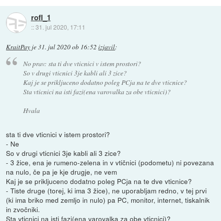
rofl_1
::
31. jul 2020, 17:11
KraitPay
je
31. jul 2020 ob 16:52
izjavil
:
No prav: sta ti dve vticnici v istem prostori?
So v drugi vticnici 3je kabli ali 3 zice?
Kaj je se prikljuceno dodatno poleg PCja na te dve vticnice?
Sta vticnici na isti fazi(ena varovalka za obe vticnici)?
Hvala
sta ti dve vticnici v istem prostori?
- Ne
So v drugi vticnici 3je kabli ali 3 zice?
- 3 žice, ena je rumeno-zelena in v vtičnici (podometu) ni povezana
na nulo, če pa je kje drugje, ne vem
Kaj je se prikljuceno dodatno poleg PCja na te dve vticnice?
- Tiste druge (torej, ki ima 3 žice), ne uporabljam redno, v tej prvi
(ki ima briko med zemljo in nulo) pa PC, monitor, internet, tiskalnik
in zvočniki.
Sta vticnici na isti fazi(ena varovalka za obe vticnici)?