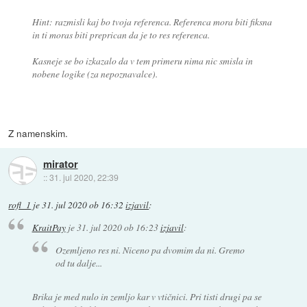
Hint: razmisli kaj bo tvoja referenca. Referenca mora biti fiksna
in ti moras biti preprican da je to res referenca.
Kasneje se bo izkazalo da v tem primeru nima nic smisla in
nobene logike (za nepoznavalce).
Z namenskim.
mirator
::
31. jul 2020, 22:39
rofl_1
je
31. jul 2020 ob 16:32
izjavil
:
KraitPay
je
31. jul 2020 ob 16:23
izjavil
:
Ozemljeno res ni. Niceno pa dvomim da ni. Gremo
od tu dalje...
Brika je med nulo in zemljo kar v vtičnici. Pri tisti drugi pa se