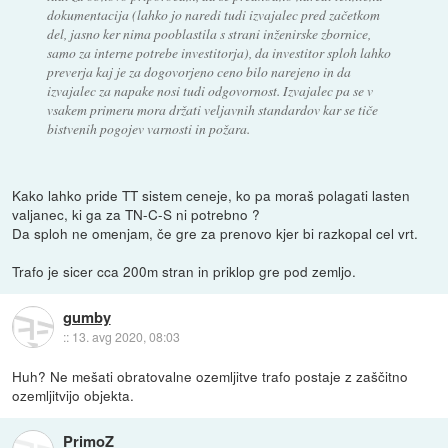
dokumentacija (lahko jo naredi tudi izvajalec pred začetkom
del, jasno ker nima pooblastila s strani inženirske zbornice,
samo za interne potrebe investitorja), da investitor sploh lahko
preverja kaj je za dogovorjeno ceno bilo narejeno in da
izvajalec za napake nosi tudi odgovornost. Izvajalec pa se v
vsakem primeru mora držati veljavnih standardov kar se tiče
bistvenih pogojev varnosti in požara.
Kako lahko pride TT sistem ceneje, ko pa moraš polagati lasten
valjanec, ki ga za TN-C-S ni potrebno ?
Da sploh ne omenjam, če gre za prenovo kjer bi razkopal cel vrt.
Trafo je sicer cca 200m stran in priklop gre pod zemljo.
gumby
::
13. avg 2020, 08:03
Huh? Ne mešati obratovalne ozemljitve trafo postaje z zaščitno
ozemljitvijo objekta.
PrimoZ_