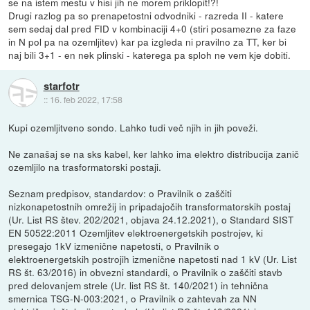
se na istem mestu v hisi jih ne morem priklopit!?!
Drugi razlog pa so prenapetostni odvodniki - razreda II - katere
sem sedaj dal pred FID v kombinaciji 4+0 (stiri posamezne za faze
in N pol pa na ozemljitev) kar pa izgleda ni pravilno za TT, ker bi
naj bili 3+1 - en nek plinski - katerega pa sploh ne vem kje dobiti.
starfotr
::
16. feb 2022, 17:58
Kupi ozemljitveno sondo. Lahko tudi več njih in jih poveži.
Ne zanašaj se na sks kabel, ker lahko ima elektro distribucija zanič
ozemljilo na trasformatorski postaji.
Seznam predpisov, standardov: o Pravilnik o zaščiti
nizkonapetostnih omrežij in pripadajočih transformatorskih postaj
(Ur. List RS štev. 202/2021, objava 24.12.2021), o Standard SIST
EN 50522:2011 Ozemljitev elektroenergetskih postrojev, ki
presegajo 1kV izmenične napetosti, o Pravilnik o
elektroenergetskih postrojih izmenične napetosti nad 1 kV (Ur. List
RS št. 63/2016) in obvezni standardi, o Pravilnik o zaščiti stavb
pred delovanjem strele (Ur. list RS št. 140/2021) in tehnična
smernica TSG-N-003:2021, o Pravilnik o zahtevah za NN