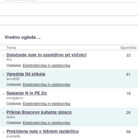
Vredno ogleda ...
Tema
Sporočila
»
Določanje nule in ozemljitve pri vtičnici
33
Prti
Oddelek:
Elektrotehnika in elektronika
»
Vgradnja fid stikala
91
lovro535
Oddelek:
Elektrotehnika in elektronika
»
Spajanje N in PE žic
18
mungojerry
Oddelek:
Elektrotehnika in elektronika
»
Priklop Bosceve kuhalne plosce
26
bedro
Oddelek:
Elektrotehnika in elektronika
»
Prekinjena nula v hišnem razdelilcu
68
energetik