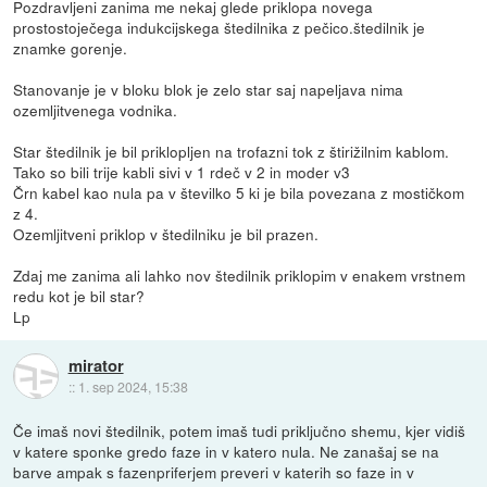
Pozdravljeni zanima me nekaj glede priklopa novega
prostostoječega indukcijskega štedilnika z pečico.štedilnik je
znamke gorenje.
Stanovanje je v bloku blok je zelo star saj napeljava nima
ozemljitvenega vodnika.
Star štedilnik je bil priklopljen na trofazni tok z štirižilnim kablom.
Tako so bili trije kabli sivi v 1 rdeč v 2 in moder v3
Črn kabel kao nula pa v številko 5 ki je bila povezana z mostičkom
z 4.
Ozemljitveni priklop v štedilniku je bil prazen.
Zdaj me zanima ali lahko nov štedilnik priklopim v enakem vrstnem
redu kot je bil star?
Lp
mirator
::
1. sep 2024, 15:38
Če imaš novi štedilnik, potem imaš tudi priključno shemu, kjer vidiš
v katere sponke gredo faze in v katero nula. Ne zanašaj se na
barve ampak s fazenpriferjem preveri v katerih so faze in v