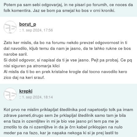
Potem pa sam sebi odgovarjaj, in ne pisari po forumih, ce noces da
folk komentira. Jaz se bom pa smejal ko bos v crni kroniki.
borut_p
::
1. sep 2024, 17:56
Zato ker mislis, da bo na forumu nekdo prevzel odgovornost in ti
dal navodilo, kljub temu da nam je jasno, da te lahko rukne ce bos
narobe saril.
Si dobil odgovor, si napisal da ti je vse jasno. Pejt pa probaj. Ce pq
nisi siguren pa atromarja klici
Al mislis da ti bo en prek kristalne krogle dal tocno navodilo kero
zico daj na keri srauf.
krepki
::
1. sep 2024, 18:14
Kot prvo ne mislim priklapljat štedilnika pod napetostjo tolk pa imam
zdrave pameti,drugo sem že prklapljal štedilnik samo tam je bila
ena faza in ozemljitev in mi je bio vse jasno pri tem pa me je
zmotilo to da ni ozemljitve in da je črn kabel priklopjen na nulo
moder pa na fazo, kar je napaka nekoga ki si je prej lastil to