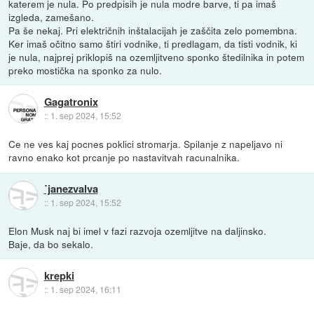
katerem je nula. Po predpisih je nula modre barve, ti pa imaš
izgleda, zamešano.
Pa še nekaj. Pri električnih inštalacijah je zaščita zelo pomembna.
Ker imaš očitno samo štiri vodnike, ti predlagam, da tisti vodnik, ki
je nula, najprej priklopiš na ozemljitveno sponko štedilnika in potem
preko mostička na sponko za nulo.
Gagatronix
::
1. sep 2024, 15:52
Ce ne ves kaj pocnes poklici stromarja. Spilanje z napeljavo ni
ravno enako kot prcanje po nastavitvah racunalnika.
˙janezvalva
::
1. sep 2024, 15:52
Elon Musk naj bi imel v fazi razvoja ozemljitve na daljinsko.
Baje, da bo sekalo.
krepki
::
1. sep 2024, 16:11