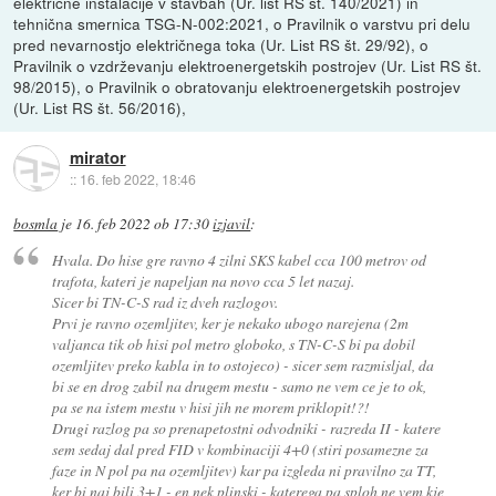
električne inštalacije v stavbah (Ur. list RS št. 140/2021) in
tehnična smernica TSG-N-002:2021, o Pravilnik o varstvu pri delu
pred nevarnostjo električnega toka (Ur. List RS št. 29/92), o
Pravilnik o vzdrževanju elektroenergetskih postrojev (Ur. List RS št.
98/2015), o Pravilnik o obratovanju elektroenergetskih postrojev
(Ur. List RS št. 56/2016),
mirator
::
16. feb 2022, 18:46
bosmla
je
16. feb 2022 ob 17:30
izjavil
:
Hvala. Do hise gre ravno 4 zilni SKS kabel cca 100 metrov od
trafota, kateri je napeljan na novo cca 5 let nazaj.
Sicer bi TN-C-S rad iz dveh razlogov.
Prvi je ravno ozemljitev, ker je nekako ubogo narejena (2m
valjanca tik ob hisi pol metro globoko, s TN-C-S bi pa dobil
ozemljitev preko kabla in to ostojeco) - sicer sem razmisljal, da
bi se en drog zabil na drugem mestu - samo ne vem ce je to ok,
pa se na istem mestu v hisi jih ne morem priklopit!?!
Drugi razlog pa so prenapetostni odvodniki - razreda II - katere
sem sedaj dal pred FID v kombinaciji 4+0 (stiri posamezne za
faze in N pol pa na ozemljitev) kar pa izgleda ni pravilno za TT,
ker bi naj bili 3+1 - en nek plinski - katerega pa sploh ne vem kje