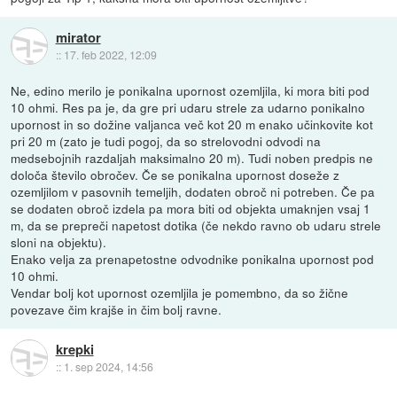
mirator
::
17. feb 2022, 12:09
Ne, edino merilo je ponikalna upornost ozemljila, ki mora biti pod
10 ohmi. Res pa je, da gre pri udaru strele za udarno ponikalno
upornost in so dožine valjanca več kot 20 m enako učinkovite kot
pri 20 m (zato je tudi pogoj, da so strelovodni odvodi na
medsebojnih razdaljah maksimalno 20 m). Tudi noben predpis ne
določa število obročev. Če se ponikalna upornost doseže z
ozemljilom v pasovnih temeljih, dodaten obroč ni potreben. Če pa
se dodaten obroč izdela pa mora biti od objekta umaknjen vsaj 1
m, da se prepreči napetost dotika (če nekdo ravno ob udaru strele
sloni na objektu).
Enako velja za prenapetostne odvodnike ponikalna upornost pod
10 ohmi.
Vendar bolj kot upornost ozemljila je pomembno, da so žične
povezave čim krajše in čim bolj ravne.
krepki
::
1. sep 2024, 14:56