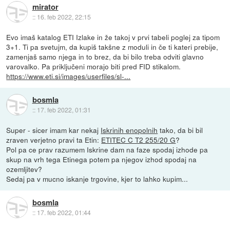
mirator
::
16. feb 2022, 22:15
Evo imaš katalog ETI Izlake in že takoj v prvi tabeli poglej za tipom
3+1. Ti pa svetujm, da kupiš takšne z moduli in če ti kateri prebije,
zamenjaš samo njega in to brez, da bi bilo treba odviti glavno
varovalko. Pa priključeni morajo biti pred FID stikalom.
https://www.eti.si/images/userfiles/sl-...
bosmla
::
17. feb 2022, 01:31
Super - sicer imam kar nekaj
Iskrinih enopolnih
tako, da bi bil
zraven verjetno pravi ta Etin:
ETITEC C T2 255/20 G
?
Pol pa ce prav razumem Iskrine dam na faze spodaj izhode pa
skup na vrh tega Etinega potem pa njegov izhod spodaj na
ozemljitev?
Sedaj pa v mucno iskanje trgovine, kjer to lahko kupim...
bosmla
::
17. feb 2022, 01:44