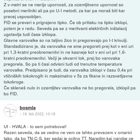
Z v-metri se ne merijo upornosti, za ozemljitveno upornost so
posebni merilniki ali pa po U-I metodi, za kar pa moraš biti kar
precej usposobljen.
FID se preveri s prigrajeno tipko. Če ob pritisku na tipko izklopi,
potem je v redu. Seveda pa se z meritvami električnih inštalacij
ugotavlja tudi čase izklopa.
Glavne varovalke so na taljivo žico in pregorevajo po I-t krivulji.
Standadizirano je, da varovalka ne sme pregoreti prej kot v eni uri
pri 1,3-kratni preobremenitvi in ne kasneje kot v eni uri pri 1,6-
kratni preobremenitvi. Večji je okvarni tok, prej bo varovaka
pregorela. So pa ti časi odvisni tudi od trenutne temperature
varovalke. Predpisano je tudi, da varovalka izklopi v času 0,4s pri
vtičniških tokokrogih in maksimalno v 5s za fiksne in razsvetljavne
tokokroge.
Če skleneš nulo in ozemljitev varovalka ne bo pregorela, izklopil pa
bo FID.
bosmla
::
16. feb 2022, 10:18
Uf - HVALA - to sem potreboval!
Razen seveda, da se vedno ne vem ce lahko prevezem v omarici
tako, da bo TN-C-S, ker sedaj je ocitno TT. Naredim kaj narobe ce