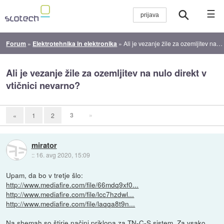
☰
Forum
»
Elektrotehnika in elektronika
»
Ali je vezanje žile za ozemljitev na nulo direkt v vtičnici nevarno?
Ali je vezanje žile za ozemljitev na nulo direkt v
vtičnici nevarno?
3
»
«
1
2
mirator
::
16. avg 2020, 15:09
Upam, da bo v tretje šlo:
http://www.mediafire.com/file/66mdq9xf0...
http://www.mediafire.com/file/lcc7hzdwl...
http://www.mediafire.com/file/laqqa8t9n...
Na shemah so štirje načini priklopa za TN-C-S sistem. Za vsako