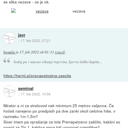
se slika vezave - ce je ok.
vezava
javr
::
17. feb 2022, 07:21
bosmla
je
17. feb 2022 ob 01:31
izjavil
:
Sedaj pa v mucno iskanje trgovine, kjer to lahko kupim...
https://hermi.si/prenapetostna-zascita
seminal
::
17. feb 2022, 10:09
Mirator a ni za strelovod nek minimum 25 metrov valjanca. Če
hočeš narejeno po predpisih pa dve zanki okoli celotne hiše, v
razmaku 1m-1,5m?
Sicer imam pa vprašanje za tole Prenapetosno zaščito. kakšni so
pogoji za Tip 1, kakšna mora biti upornost ozemljitve?