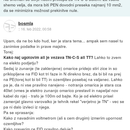
shemo velja, da mora biti PEN dovodni preseka najmanj 10 mm2,
da se minimizira možnost prekinitve nule.
bosmla
::
16. feb 2022, 00:58
Upam, da ne bo kdo hud, ker je stara tema... ampak sem nasel tu
zanimive podatke in prave majstre.
Torej:
Lahko to zvem
Kako naj ugotovim ali je vezava TN-C-S ali TT?
na elekto podjetju?
Sedaj iz zunanje (te zaklenjene) omarice pridejo stiri zice in so
priklopljene na FID kot tri faze in N direkno brez, da bi bil na prej
na PE(torej kot bi bil TT) in ozemljitev posebaj na valjanec. Lahko
pa je, da ni vse pravilno narejeno - notranja omarica je stara cca
40let (vmes je elektro zunanjo omarico prestavil in napeljal nov
kabel do nje) - trafo je 100m od bajte. Ko je od elektro prisel
zamenjat glavno varovalko je tehnik rekel "verjetno je TN" - vec se
pa ni dalo izvleci iz njega.
Pa se vprasanja:
Kako z navadnim voltmetrom (ali s cem drugim) izmerim upornost
ozemljitve?
Kako preverim ce FID pravilno deluje?