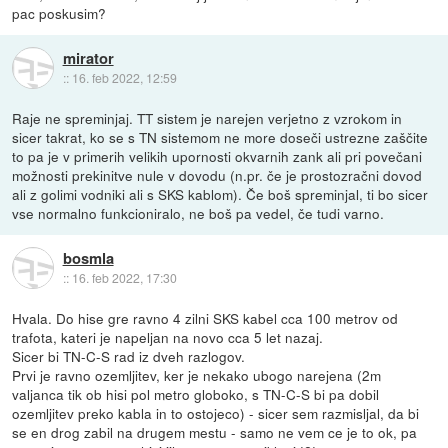
pac poskusim?
mirator
::
16. feb 2022, 12:59
Raje ne spreminjaj. TT sistem je narejen verjetno z vzrokom in
sicer takrat, ko se s TN sistemom ne more doseči ustrezne zaščite
to pa je v primerih velikih upornosti okvarnih zank ali pri povečani
možnosti prekinitve nule v dovodu (n.pr. če je prostozračni dovod
ali z golimi vodniki ali s SKS kablom). Če boš spreminjal, ti bo sicer
vse normalno funkcioniralo, ne boš pa vedel, če tudi varno.
bosmla
::
16. feb 2022, 17:30
Hvala. Do hise gre ravno 4 zilni SKS kabel cca 100 metrov od
trafota, kateri je napeljan na novo cca 5 let nazaj.
Sicer bi TN-C-S rad iz dveh razlogov.
Prvi je ravno ozemljitev, ker je nekako ubogo narejena (2m
valjanca tik ob hisi pol metro globoko, s TN-C-S bi pa dobil
ozemljitev preko kabla in to ostojeco) - sicer sem razmisljal, da bi
se en drog zabil na drugem mestu - samo ne vem ce je to ok, pa