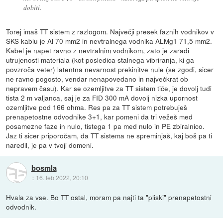
dobiti.
Torej imaš TT sistem z razlogom. Največji presek faznih vodnikov v
SKS kablu je Al 70 mm2 in nevtralnega vodnika ALMg1 71,5 mm2.
Kabel je napet ravno z nevtralnim vodnikom, zato je zaradi
utrujenosti materiala (kot posledica stalnega vibriranja, ki ga
povzroča veter) latentna nevarnost prekinitve nule (se zgodi, sicer
ne ravno pogosto, vendar nenapovedano in največkrat ob
nepravem času). Kar se ozemljitve za TT sistem tiče, je dovolj tudi
tista 2 m valjanca, saj je za FID 300 mA dovolj nizka upornost
ozemljitve pod 166 ohma. Res pa za TT sistem potrebuješ
prenapetostne odvodnike 3+1, kar pomeni da tri vežeš med
posamezne faze in nulo, tistega 1 pa med nulo in PE zbiralnico.
Jaz ti sicer priporočam, da TT sistema ne spreminjaš, kaj boš pa ti
naredil, je pa v tvoji domeni.
bosmla
::
16. feb 2022, 20:10
Hvala za vse. Bo TT ostal, moram pa najti ta "pliski" prenapetostni
odvodnik.