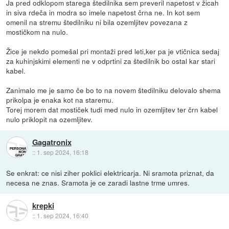
Ja pred odklopom starega štedilnika sem preveril napetost v žicah
in siva rdeča in modra so imele napetost črna ne. In kot sem
omenil na stremu štedilniku ni bila ozemljitev povezana z
mostičkom na nulo.
Žice je nekdo pomešal pri montaži pred leti,ker pa je vtičnica sedaj
za kuhinjskimi elementi ne v odprtini za štedilnik bo ostal kar stari
kabel.
Zanimalo me je samo če bo to na novem štedilniku delovalo shema
prikolpa je enaka kot na staremu.
Torej morem dat mostiček tudi med nulo in ozemljitev ter črn kabel
nulo priklopit na ozemljitev.
Gagatronix
::
1. sep 2024, 16:18
Se enkrat: ce nisi ziher poklici elektricarja. Ni sramota priznat, da
necesa ne znas. Sramota je ce zaradi lastne trme umres.
krepki
::
1. sep 2024, 16:40