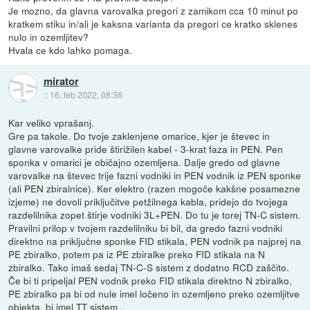
Je mozno, da glavna varovalka pregori z zamikom cca 10 minut po
kratkem stiku in/ali je kaksna varianta da pregori ce kratko sklenes
nulo in ozemljitev?
Hvala ce kdo lahko pomaga.
mirator
::
16. feb 2022, 08:36
Kar veliko vprašanj.
Gre pa takole. Do tvoje zaklenjene omarice, kjer je števec in
glavne varovalke pride štirižilen kabel - 3-krat faza in PEN. Pen
sponka v omarici je običajno ozemljena. Dalje gredo od glavne
varovalke na števec trije fazni vodniki in PEN vodnik iz PEN sponke
(ali PEN zbiralnice). Ker elektro (razen mogoče kakšne posamezne
izjeme) ne dovoli priključitve petžilnega kabla, pridejo do tvojega
razdelilnika zopet štirje vodniki 3L+PEN. Do tu je torej TN-C sistem.
Pravilni prilop v tvojem razdelilniku bi bil, da gredo fazni vodniki
direktno na priključne sponke FID stikala, PEN vodnik pa najprej na
PE zbiralko, potem pa iz PE zbiralke preko FID stikala na N
zbiralko. Tako imaš sedaj TN-C-S sistem z dodatno RCD zaščito.
Če bi ti pripeljal PEN vodnik preko FID stikala direktno N zbiralko,
PE zbiralko pa bi od nule imel ločeno in ozemljeno preko ozemljitve
objekta, bi imel TT sistem .