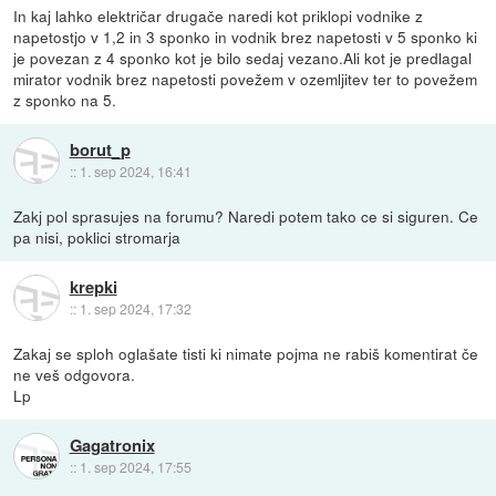
In kaj lahko električar drugače naredi kot priklopi vodnike z
napetostjo v 1,2 in 3 sponko in vodnik brez napetosti v 5 sponko ki
je povezan z 4 sponko kot je bilo sedaj vezano.Ali kot je predlagal
mirator vodnik brez napetosti povežem v ozemljitev ter to povežem
z sponko na 5.
borut_p
::
1. sep 2024, 16:41
Zakj pol sprasujes na forumu? Naredi potem tako ce si siguren. Ce
pa nisi, poklici stromarja
krepki
::
1. sep 2024, 17:32
Zakaj se sploh oglašate tisti ki nimate pojma ne rabiš komentirat če
ne veš odgovora.
Lp
Gagatronix
::
1. sep 2024, 17:55