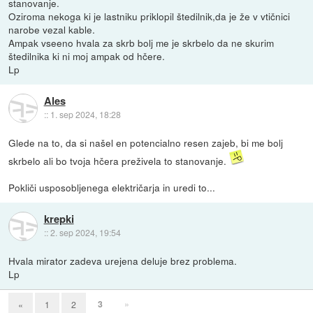
stanovanje.
Oziroma nekoga ki je lastniku priklopil štedilnik,da je že v vtičnici
narobe vezal kable.
Ampak vseeno hvala za skrb bolj me je skrbelo da ne skurim
štedilnika ki ni moj ampak od hčere.
Lp
Ales
::
1. sep 2024, 18:28
Glede na to, da si našel en potencialno resen zajeb, bi me bolj
skrbelo ali bo tvoja hčera preživela to stanovanje.
Pokliči usposobljenega električarja in uredi to...
krepki
::
2. sep 2024, 19:54
Hvala mirator zadeva urejena deluje brez problema.
Lp
3
»
«
1
2