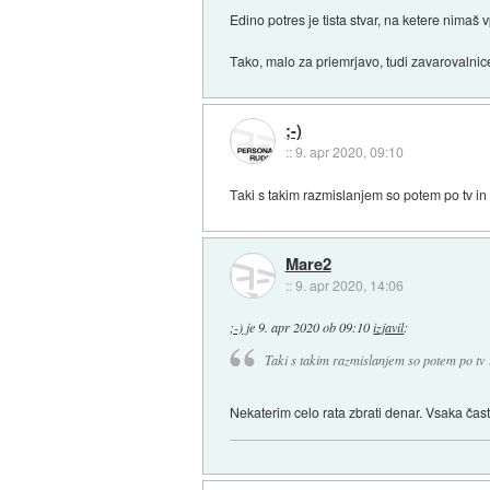
Edino potres je tista stvar, na ketere nimaš v
Tako, malo za priemrjavo, tudi zavarovalnice
;-)
::
9. apr 2020, 09:10
Taki s takim razmislanjem so potem po tv in
Mare2
::
9. apr 2020, 14:06
;-)
je
9. apr 2020 ob 09:10
izjavil
:
Taki s takim razmislanjem so potem po tv 
Nekaterim celo rata zbrati denar. Vsaka čas