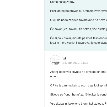
Samo nekaj zadev.
Pazi, da ne bo preveč ali premalo zavarovan
Glej, da bodo zadeve zavarovane na novo 
Če zavaruješ, zavaruj za potres, vse ostalo
Če si pa v bloku, morate pa imeti tako dob
ipd.) to mora vse kriti zavarovanje cele stva
;-)
::
8. apr 2020, 23:32
Zadnji odstavek seveda ne drzi popolnoma o
noter.
OP če te zanima kak izracun ti ga tudi spri
Sklepa se "long-therm" za 10 let ker je cen
Vse skupaj ni tako long therm kot izgleda. 