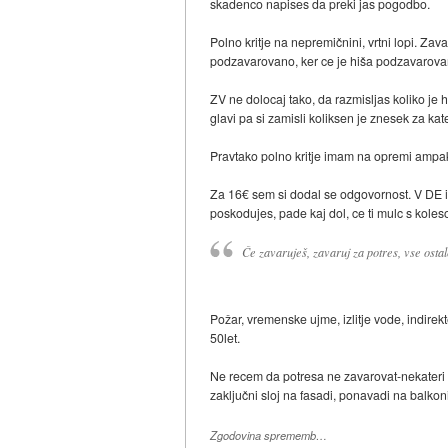
skadenco napises da preki jas pogodbo.
Polno kritje na nepremičnini, vrtni lopi. Za
podzavarovano, ker ce je hiša podzavarovan
ZV ne dolocaj tako, da razmisljas koliko j
glavi pa si zamisli koliksen je znesek za ka
Pravtako polno kritje imam na opremi ampa
Za 16€ sem si dodal se odgovornost. V DE in
poskodujes, pade kaj dol, ce ti mulc s kole
Če zavaruješ, zavaruj za potres, vse osta
Požar, vremenske ujme, izlitje vode, indirek
50let.
Ne recem da potresa ne zavarovat-nekateri s
zaključni sloj na fasadi, ponavadi na balko
Zgodovina sprememb…