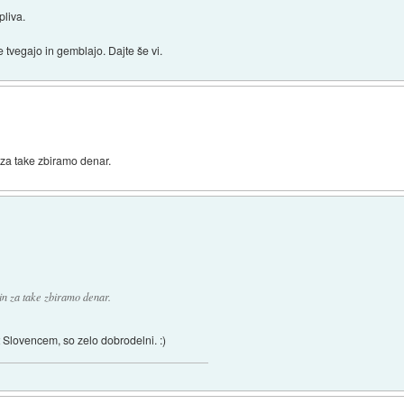
pliva.
 tvegajo in gemblajo. Dajte še vi.
 za take zbiramo denar.
in za take zbiramo denar.
t Slovencem, so zelo dobrodelni. :)