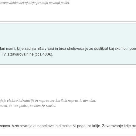
ovana dobim nekaj nizjo premijo na moji polici.
tari mami, ki je zadnja hiša v vasi in brez strelovoda je že dostikrat kaj skurilo, 
k, TV iz zavarovalnine (cca 400€).
jejo elektro inšralacije in naprav ter kurilnih naprav in dimnika.
eni, če vse podre, se bom že znašel.
 osnovo. Vzdrzevanje el.napeljave in dimnika NI pogoj za kritje. Zavarovanje krije 