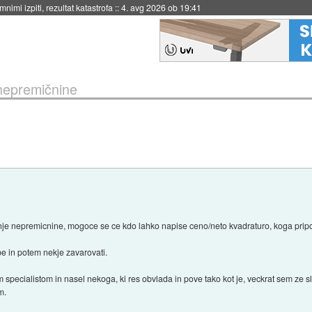
nimi izpiti, rezultat katastrofa
::
4. avg 2026 ob 19:41
nepremičnine
anje nepremicnine, mogoce se ce kdo lahko napise ceno/neto kvadraturo, koga pripo
e in potem nekje zavarovati.
specialistom in nasel nekoga, ki res obvlada in pove tako kot je, veckrat sem ze sl
m.