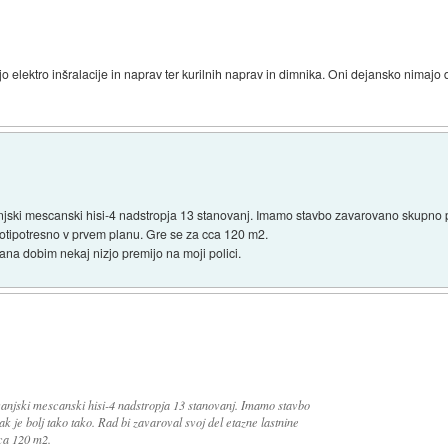
ejo elektro inšralacije in naprav ter kurilnih naprav in dimnika. Oni dejansko nimaj
jski mescanski hisi-4 nadstropja 13 stanovanj. Imamo stavbo zavarovano skupno p
rotipotresno v prvem planu. Gre se za cca 120 m2.
ana dobim nekaj nizjo premijo na moji polici.
njski mescanski hisi-4 nadstropja 13 stanovanj. Imamo stavbo
je bolj tako tako. Rad bi zavaroval svoj del etazne lastnine
ca 120 m2.