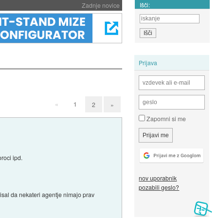
Išči:
Zadnje novice
Prijava
«
1
2
»
Zapomni si me
roci ipd.
nov uporabnik
pozabili geslo?
isal da nekateri agentje nimajo prav