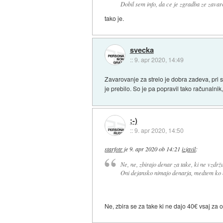
Dobil sem info, da ce je zgradba ze zavar
tako je.
svecka
::
9. apr 2020, 14:49
Zavarovanje za strelo je dobra zadeva, pri s
je prebilo. So je pa popravil tako računalni
;-)
::
9. apr 2020, 14:50
starfotr
je
9. apr 2020 ob 14:21
izjavil
:
Ne, ne, zbirajo denar za take, ki ne vzdržu
Oni dejansko nimajo denarja, medtem ko m
Ne, zbira se za take ki ne dajo 40€ vsaj za