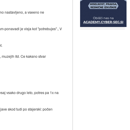
alno nastavljeno, a vseeno ne
-ponavadi je visja kot "potrebujes"., V
t.
 muzejih itd. Ce kaksno stvar
 vsaj vsako drugo leto, potres pa 1x na
jave skod tudi po stajerski: počen