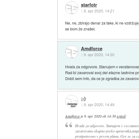
starfotr
::
9. apr 2020, 14:21
Ne, ne, zbirajo denar za take, ki ne vzdržuj
se bom že znašel.
Amdforce
::
9. apr 2020, 14:30
Hvala za odgovore. Stanujem v vecstanovan
Rad bi zavaroval svoj del etazne lastnine p
Dobil sem info, da ce je zgradba ze zavarov
;-)
::
9. apr 2020, 14:49
Amdforce
je
9. apr 2020 ob 14:30
izjavil
:
Hvala za odgovore. Stanujem v vecstanova
zavarovano skupno preko upravnika,ampak 
protipotresno v prvem planu. Gre se za c