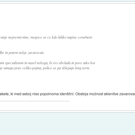
rovanje nepremicnine, mogoce se ce kdo lahko napise ceno/neto
dbe in potem nekje zavarovati.
m specialistom in nasel nekoga, ki res obvlada in pove tako kot
tje nimajo prav veliko pojma, police se pa sklepajo long term.
akete, ki med seboj niso popolnoma identični. Obstoja možnost sklenitve zavarovanj