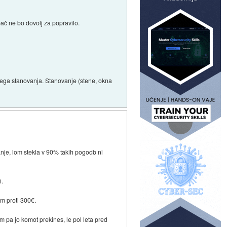
ač ne bo dovolj za popravilo.
amega stanovanja. Stanovanje (stene, okna
nje, lom stekla v 90% takih pogodb ni
i.
am proti 300€.
m pa jo komot prekines, le pol leta pred