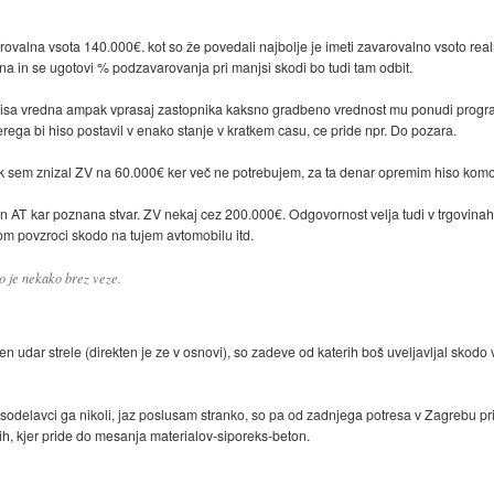
varovalna vsota 140.000€. kot so že povedali najbolje je imeti zavarovalno vsoto re
a in se ugotovi % podzavarovanja pri manjsi skodi bo tudi tam odbit.
e hisa vredna ampak vprasaj zastopnika kaksno gradbeno vrednost mu ponudi program
terega bi hiso postavil v enako stanje v kratkem casu, ce pride npr. Do pozara.
k sem znizal ZV na 60.000€ ker več ne potrebujem, za ta denar opremim hiso komo
 AT kar poznana stvar. ZV nekaj cez 200.000€. Odgovornost velja tudi v trgovinah,
som povzroci skodo na tujem avtomobilu itd.
lo je nekako brez veze.
ten udar strele (direkten je ze v osnovi), so zadeve od katerih boš uveljavljal skodo
odelavci ga nikoli, jaz poslusam stranko, so pa od zadnjega potresa v Zagrebu pri
nih, kjer pride do mesanja materialov-siporeks-beton.