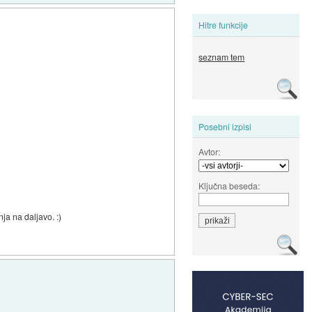
Hitre funkcije
seznam tem
Posebni izpisi
Avtor:
Ključna beseda:
a na daljavo. :)