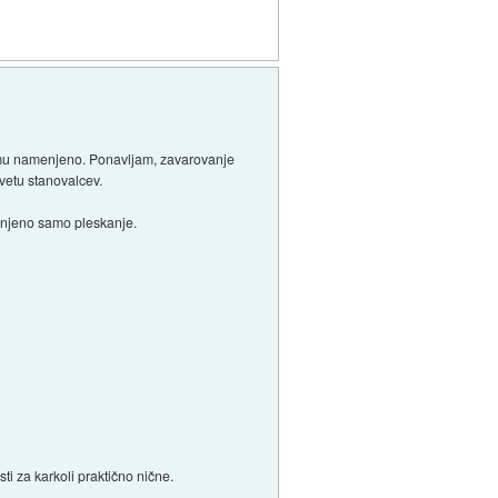
temu namenjeno. Ponavljam, zavarovanje
svetu stanovalcev.
ovrnjeno samo pleskanje.
ti za karkoli praktično nične.