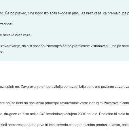
o. Če bo preveč, ti ne bodo izplačali škode in plačuješ brez veze, če premalo, pa p
vrednost.
 je nekako brez veze.
ro zavarovanje, da si ti posebej zavaruješ edino premičnine v stanovanju, ne pa s
be.
z. sploh ne. Zavarovanje pri upravitelju ponavadi krije osnovno požarno zavarova
ntam-naj se nebi da bos lahko primerjal zavarovalne vsote z drugimi zavarovalnicam
eje, drugace za hiso nekje 240 kvadratov plačujem 230€ na leto. Enoletna bi stala t
Prkinit nemores pogodbe prva tri leta, seveda ce nepremicnino prodas jo lahko, pote