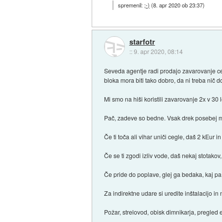
spremenil:
;-)
(
8. apr 2020 ob 23:37
)
starfotr
::
9. apr 2020, 08:14
Seveda agentje radi prodajo zavarovanje c
bloka mora biti tako dobro, da ni treba nič 
Mi smo na hiši koristili zavarovanje 2x v 30 
Pač, zadeve so bedne. Vsak drek posebej 
Če ti toča ali vihar uniči cegle, daš 2 kEur i
Če se ti zgodi izliv vode, daš nekaj stotakov,
Če pride do poplave, glej ga bedaka, kaj pa g
Za indirektne udare si uredite inštalacijo i
Požar, strelovod, obisk dimnikarja, pregled e