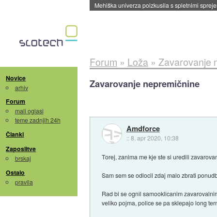
Mehiška univerza poizkusila s spletnimi sprejem
Forum
»
Loža
»
Zavarovanje 
Novice
Zavarovanje nepremičnine
arhiv
Forum
mali oglasi
teme zadnjih 24h
Amdforce
Članki
::
8. apr 2020, 10:38
Zaposlitve
Torej, zanima me kje ste si uredili zavarov
brskaj
Ostalo
Sam sem se odlocil zdaj malo zbrati ponudb
pravila
Rad bi se ognil samooklicanim zavarovalnim 
veliko pojma, police se pa sklepajo long ter