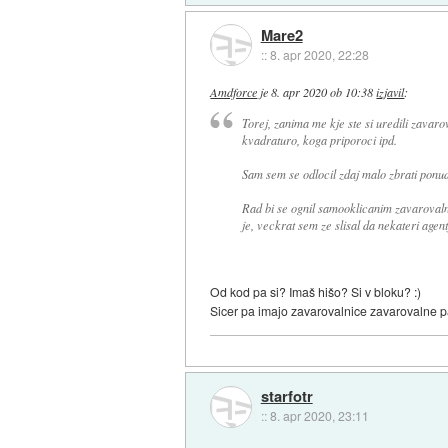
Mare2
::
8. apr 2020, 22:28
Amdforce
je
8. apr 2020 ob 10:38
izjavil
:
Torej, zanima me kje ste si uredili zava
kvadraturo, koga priporoci ipd.
Sam sem se odlocil zdaj malo zbrati ponu
Rad bi se ognil samooklicanim zavarovalni
je, veckrat sem ze slisal da nekateri agen
Od kod pa si? Imaš hišo? Si v bloku? :)
Sicer pa imajo zavarovalnice zavarovalne p
starfotr
::
8. apr 2020, 23:11