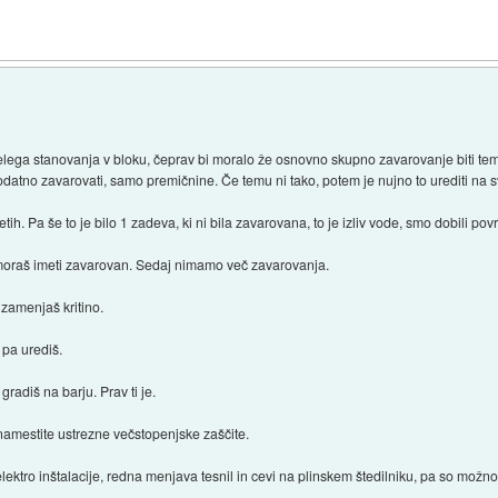
elega stanovanja v bloku, čeprav bi moralo že osnovno skupno zavarovanje biti 
dodatno zavarovati, samo premičnine. Če temu ni tako, potem je nujno to urediti na 
letih. Pa še to je bilo 1 zadeva, ki ni bila zavarovana, to je izliv vode, smo dobili p
moraš imeti zavarovan. Sedaj nimamo več zavarovanja.
n zamenjaš kritino.
 pa urediš.
radiš na barju. Prav ti je.
n namestite ustrezne večstopenjske zaščite.
lektro inštalacije, redna menjava tesnil in cevi na plinskem štedilniku, pa so možnos