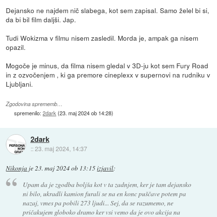
Dejansko ne najdem nič slabega, kot sem zapisal. Samo želel bi si,
da bi bil film daljši. Jap.
Tudi Wokizma v filmu nisem zasledil. Morda je, ampak ga nisem
opazil.
Mogoče je minus, da filma nisem gledal v 3D-ju kot sem Fury Road
in z ozvočenjem , ki ga premore cineplexx v supernovi na rudniku v
Ljubljani.
Zgodovina sprememb…
spremenilo:
2dark
(
23. maj 2024 ob 14:28
)
2dark
::
23. maj 2024, 14:37
Nikonja
je
23. maj 2024 ob 13:15
izjavil
:
Upam da je zgodba boljša kot v ta zadnjem, ker je tam dejansko
ni bilo, ukradli kamion furali se na en konc puščave potem pa
nazaj, vmes pa pobili 273 ljudi... Sej, da se razumemo, ne
pričakujem globoko dramo ker vsi vemo da je ovo akcija na