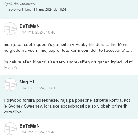
Zgodovina sprememb…
spremenil:
kow
(
14. maj 2024 ob 10:06
)
BaTeMaN
::
14. maj 2024, 10:46
men je pa cool v queen's gambit in v Peaky Blinders ... the Menu
ne glede na vse ni moj cup of tea, ker nisem del "te fakescene".....
im nek ta alien binarni size zero anoreksičen drugačen izgled, ki mi
je ok :)
Magic1
::
14. maj 2024, 11:21
Holiwood forsira posebneže, raja pa posebne atribute kontra, kot
je Sydney Sweeney. Igralske sposobnosti pa so v obeh primerih
vprašljive.
BaTeMaN
::
14. maj 2024, 11:48