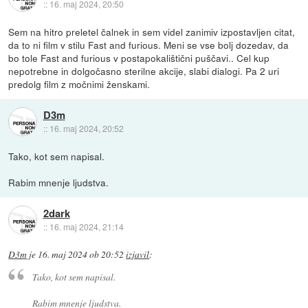
::
16. maj 2024, 20:50
Sem na hitro preletel čalnek in sem videl zanimiv izpostavljen citat,
da to ni film v stilu Fast and furious. Meni se vse bolj dozedav, da
bo tole Fast and furious v postapokalištični puščavi.. Cel kup
nepotrebne in dolgočasno sterilne akcije, slabi dialogi. Pa 2 uri
predolg film z močnimi ženskami.
D3m
::
16. maj 2024, 20:52
Tako, kot sem napisal.
Rabim mnenje ljudstva.
2dark
::
16. maj 2024, 21:14
D3m
je
16. maj 2024 ob 20:52
izjavil
:
Tako, kot sem napisal.
Rabim mnenje ljudstva.