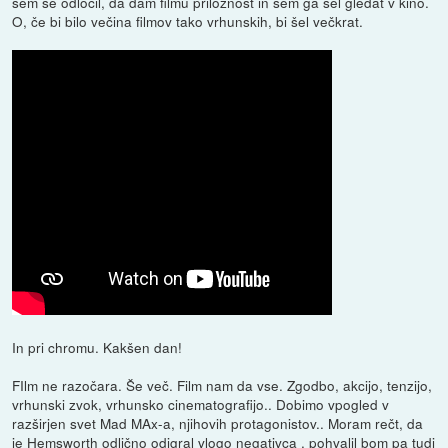
sem se odločil, da dam filmu priložnost in sem ga šel gledat v kino.
O, če bi bilo večina filmov tako vrhunskih, bi šel večkrat.
In pri chromu. Kakšen dan!
FIlm ne razočara. Še več. Film nam da vse. Zgodbo, akcijo, tenzijo,
vrhunski zvok, vrhunsko cinematografijo.. Dobimo vpogled v
razširjen svet Mad MAx-a, njihovih protagonistov.. Moram rečt, da
je Hemsworth odlično odigral vlogo negativca , pohvalil bom pa tudi