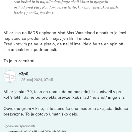
sem brskal in bi naj bilo dogajanje okoli Maxa in njegovih
prihod pred Fury Roadom oz. vse tisito, kar smo videli skozi flash
backe ( punčka, ženska )..
Miller ima na IMDB napisano Mad Max Wasteland ampak to je imel
napisano še preden je bil najavljen film Furiosa.
Pred kratkim pa se je pisalo, da naj bi imel idejo še za en spin off
film ampak brez podrobnosti.
To je to zaenkrat.
c3p0
::
25. maj 2024, 07:45
Miller je star 79, tako da upam, da bo naslednji film ustvaril v prej
kot 9 letih, da ne bo projekta prevzel kak mlad "hotshot" in ga sfižil.
Obvezno grem v kino, ni to samo še ena moderna akcijada, tiste so
brezvezne. To je gotovo umetniško delo.
Zgodovina sprememb…
spremenil:
c3p0
(
25. maj 2024 ob 07:46
)