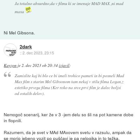
Ja totalno absurdno,da v filmu ki se imenuje MAD MAX ,ni mad
maxa
Ni Mel Gibsona.
2dark
::
2. dec 2023, 23:15
Kayzon
je
2. dec 2023 ob 20:34
izjavil
:
Zamislite kaj bi blo ce bi imeli trohico pameti in bi posneli Mad
Max film s starim Mel Gibsonom tam nekaj v stilu filma Logan,z
estetiko prvega filma (Ker roko na srce,prvi film je dalec boljsi
od ostalih delov).
Nemogoč scenarij, ker že v 3 -jem delu so šli na pot kamene dobe
in flopnili.
Razumem, da je svet v MAd MAxovem svetu v razsulu, ampak da
se morjo jebeno vozit po puščavi je pa nelogika in to težka.