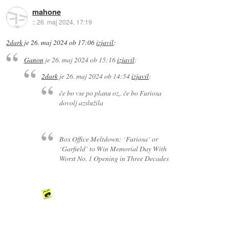
mahone
::
26. maj 2024, 17:19
2dark
je
26. maj 2024 ob 17:06
izjavil
:
Ganon
je
26. maj 2024 ob 15:16
izjavil
:
2dark
je
26. maj 2024 ob 14:54
izjavil
:
če bo vse po planu oz,. če bo Furiosa
dovolj azslužila
Box Office Meltdown: ‘Furiosa’ or
‘Garfield’ to Win Memorial Day With
Worst No. 1 Opening in Three Decades