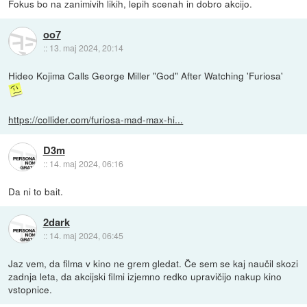
Fokus bo na zanimivih likih, lepih scenah in dobro akcijo.
oo7
::
13. maj 2024, 20:14
Hideo Kojima Calls George Miller "God" After Watching 'Furiosa'
https://collider.com/furiosa-mad-max-hi...
D3m
::
14. maj 2024, 06:16
Da ni to bait.
2dark
::
14. maj 2024, 06:45
Jaz vem, da filma v kino ne grem gledat. Če sem se kaj naučil skozi
zadnja leta, da akcijski filmi izjemno redko upravičijo nakup kino
vstopnice.