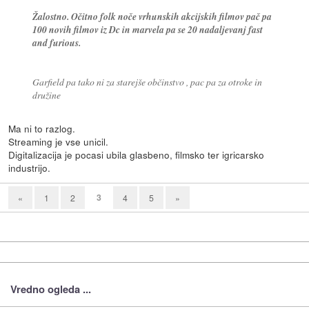
Žalostno. Očitno folk noče vrhunskih akcijskih filmov pač pa
100 novih filmov iz Dc in marvela pa se 20 nadaljevanj fast
and furious.
Garfield pa tako ni za starejše občinstvo , pac pa za otroke in
družine
Ma ni to razlog.
Streaming je vse unicil.
Digitalizacija je pocasi ubila glasbeno, filmsko ter igricarsko
industrijo.
3
«
1
2
4
5
»
Vredno ogleda ...