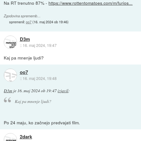
Na RT trenutno 87% -
https://www.rottentomatoes.com/m/furios...
Zgodovina sprememb…
spremenil:
oo7
(
16. maj 2024 ob 19:46
)
D3m
::
16. maj 2024, 19:47
Kaj pa mnenje ljudi?
oo7
::
16. maj 2024, 19:48
D3m
je
16. maj 2024 ob 19:47
izjavil
:
Kaj pa mnenje ljudi?
Po 24 maju, ko začnejo predvajati film.
2dark