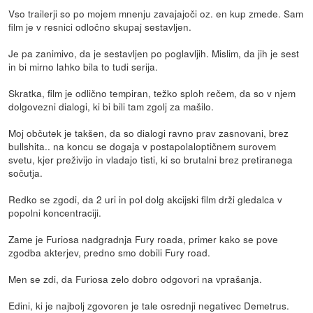
Vso trailerji so po mojem mnenju zavajajoči oz. en kup zmede. Sam
film je v resnici odločno skupaj sestavljen.
Je pa zanimivo, da je sestavljen po poglavljih. Mislim, da jih je sest
in bi mirno lahko bila to tudi serija.
Skratka, film je odlično tempiran, težko sploh rečem, da so v njem
dolgovezni dialogi, ki bi bili tam zgolj za mašilo.
Moj občutek je takšen, da so dialogi ravno prav zasnovani, brez
bullshita.. na koncu se dogaja v postapolaloptičnem surovem
svetu, kjer preživijo in vladajo tisti, ki so brutalni brez pretiranega
sočutja.
Redko se zgodi, da 2 uri in pol dolg akcijski film drži gledalca v
popolni koncentraciji.
Zame je Furiosa nadgradnja Fury roada, primer kako se pove
zgodba akterjev, predno smo dobili Fury road.
Men se zdi, da Furiosa zelo dobro odgovori na vprašanja.
Edini, ki je najbolj zgovoren je tale osrednji negativec Demetrus.