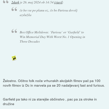
2dark
je
26. maj 2024 ob 14:54
izjavil
:
če bo vse po planu oz,. če bo Furiosa dovolj
azslužila
Box Office Meltdown: ‘Furiosa’ or ‘Garfield’ to
Win Memorial Day With Worst No. 1 Opening in
Three Decades
Žalostno. Očitno folk noče vrhunskih akcijskih filmov pač pa 100
novih filmov iz Dc in marvela pa se 20 nadaljevanj fast and furious.
Garfield pa tako ni za starejše občinstvo , pac pa za otroke in
družine