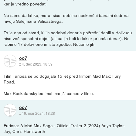
kar je vredno povedati.
Ne samo da lahko, mora, sicer dobimo neskončni banalni šodr na
nivoju Sulejmana Veličastnega.
To je ena od stvari, ki jih sodobni denarja požrešni debili v Holivudu
niso več sposobni dojeti (ali pa jih boli k dokler prinaša denar). Ne
rabimo 17 delov ene in iste zgodbe. Nočemo jih.
oo7
::
4. dec 2023, 18:59
Film Furiosa se bo dogajala 15 let pred filmom Mad Max: Fury
Road.
Max Rockatansky bo imel manjši cameo v filmu.
oo7
::
19. mar 2024, 18:28
Furiosa: A Mad Max Saga - Official Trailer 2 (2024) Anya Taylor-
Joy, Chris Hemsworth