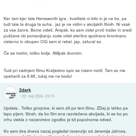
Ker tam kjer tale Hemsworth igra , kvalitete ni bilo in je ne bo. pa
tudi tale ta druga ta suha.. jaz je ne vidim v akcijskih filmih. Ni vsak
za vse žanre. Bomo videli. Ampak, ko sem videl prvič trailer in sredi
puščave ob pomanjkanju vode videl sterilno spolirano kromirano
cisterno in obupen CGi sem si rekel. jap. zafural so.
Če se motim, toliko bolje. AMpak dvomim.
Tuid pri zadnjem filmu Kraljestvo opic se nisem motil. Tam so me
opeharili za 8.6€, tukaj me ne bodo!
2dark
::
22. maj 2024, 23:15
Update.. Toliko gnojnice, ki sem zlil po tem filmu. ZDaj jo lahko pa
lepo pijem. Strah, da bo film ena razvlečena akcijada, ki se bo po
vrhu vlekla z nezanimivo zgodbo je bil popolnoma odveč.
Ko sem dva dneva nazaj pogledal recenzijo od Jeremija Jahnsa,