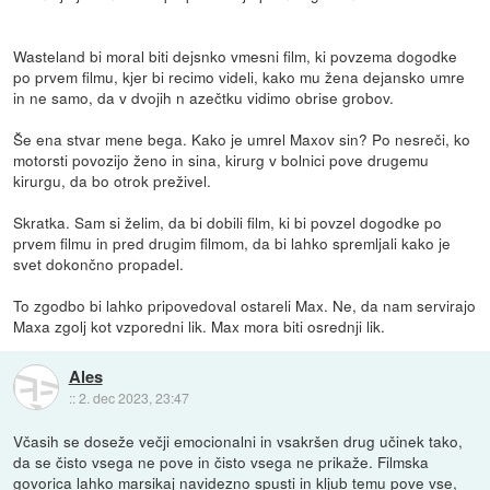
Wasteland bi moral biti dejsnko vmesni film, ki povzema dogodke
po prvem filmu, kjer bi recimo videli, kako mu žena dejansko umre
in ne samo, da v dvojih n azečtku vidimo obrise grobov.
Še ena stvar mene bega. Kako je umrel Maxov sin? Po nesreči, ko
motorsti povozijo ženo in sina, kirurg v bolnici pove drugemu
kirurgu, da bo otrok preživel.
Skratka. Sam si želim, da bi dobili film, ki bi povzel dogodke po
prvem filmu in pred drugim filmom, da bi lahko spremljali kako je
svet dokončno propadel.
To zgodbo bi lahko pripovedoval ostareli Max. Ne, da nam servirajo
Maxa zgolj kot vzporedni lik. Max mora biti osrednji lik.
Ales
::
2. dec 2023, 23:47
Včasih se doseže večji emocionalni in vsakršen drug učinek tako,
da se čisto vsega ne pove in čisto vsega ne prikaže. Filmska
govorica lahko marsikaj navidezno spusti in kljub temu pove vse,