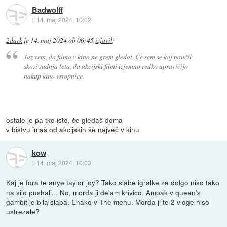
Badwolff
::
14. maj 2024, 10:02
2dark
je
14. maj 2024 ob 06:45
izjavil
:
Jaz vem, da filma v kino ne grem gledat. Če sem se kaj naučil
skozi zadnja leta, da akcijski filmi izjemno redko upravičijo
nakup kino vstopnice.
ostale je pa tko isto, če gledaš doma
v bistvu imaš od akcijskih še največ v kinu
kow
::
14. maj 2024, 10:03
Kaj je fora te anye taylor joy? Tako slabe igralke ze dolgo niso tako
na silo pushali... No, morda ji delam krivico. Ampak v queen's
gambit je bila slaba. Enako v The menu. Morda ji te 2 vloge niso
ustrezale?