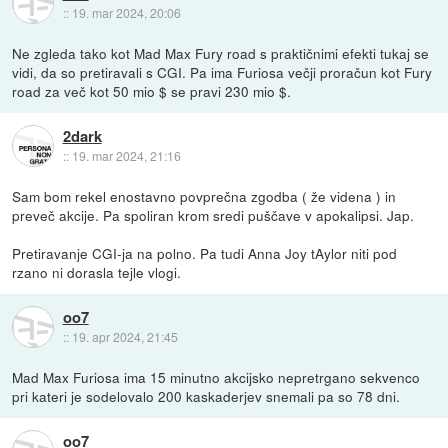
::
19. mar 2024, 20:06
Ne zgleda tako kot Mad Max Fury road s praktičnimi efekti tukaj se
vidi, da so pretiravali s CGI. Pa ima Furiosa večji proračun kot Fury
road za več kot 50 mio $ se pravi 230 mio $.
2dark
::
19. mar 2024, 21:16
Sam bom rekel enostavno povprečna zgodba ( že videna ) in
preveč akcije. Pa spoliran krom sredi puščave v apokalipsi. Jap.
Pretiravanje CGI-ja na polno. Pa tudi Anna Joy tAylor niti pod
rzano ni dorasla tejle vlogi.
oo7
::
19. apr 2024, 21:45
Mad Max Furiosa ima 15 minutno akcijsko nepretrgano sekvenco
pri kateri je sodelovalo 200 kaskaderjev snemali pa so 78 dni.
oo7