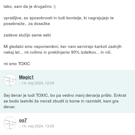
tako, sam da je drugačno :)
vprašljive, so sposobnosti in tudi komisije, ki nagrajujejo te
posebneže.. za dosežke
zadeve služijo same sebi
Mi gledalci smo nepomembni, ker nam servirajo karkoli zadnjih
nekaj let... mi cvilimo in preklinjamo 90% izdelkov... in nič.
mi smo TOXIC
Magic1
::
14. maj 2024, 12:34
Sej denar je tudi TOXIC, bo pa vedno manj denarja prišlo. Enkrat
se bodo lastniki že morali zbudit iz kome in razmislit, kam gre
denar.
oo7
::
14. maj 2024, 13:00