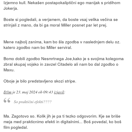
Izjemno kull. Nekašen postapokaliptični ego manijak s pridihom
Jokerja.
Boste si pogledali, a verjamem, da boste vsaj velika večina se
strinjali z mano, da bi ga moral Miller posnet par let prej.
Mene najbolj zanima, kam bo šla zgodba v naslednjem delu oz.
katero zgodbo nam bo Miller serviral.
Bomo dobili zgodbo Nesmrtnega Joe,kako je s svojima kolegoma
zbral skupaj vojsko in zavzel Citadelo ali nam bo dal zgodbo o
Maxu.
Oboje je bilo predstavljeno skozi stripe.
D3m
je
23. maj 2024 ob 09:43
izjavil
:
So praktični efekti????
Ma. Zagotovo so. Kolik jih je pa ti tezko odgovorim. Kje se briše
meja med prakticnimo efekti in digitalnimi... Boš povedal, ko boš
film pogledal.