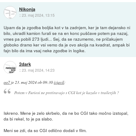
Nikonja
::
23. maj 2024, 13:15
Upam da je zgodba boljša kot v ta zadnjem, ker je tam dejansko ni
bilo, ukradli kamion furali se na en konc puščave potem pa nazaj,
vmes pa pobili 273 ljudi... Sej, da se razumemo, ne pričakujem
globoko dramo ker vsi vemo da je ovo akcija na kvadrat, ampak bi
fajn bilo da ima vsaj neke zgodbe in logike.
2dark
::
23. maj 2024, 14:23
oo7
je
23. maj 2024 ob 09:30
izjavil
:
Potem v Furiosi ne pretiravajo s CGI kot je kazalo v trailerjih ?
Iskreno. Mene je zelo skrbelo, da ne bo CGI tako močno izstopal,
da bi rekel, to je pa slabo.
Meni se zdi, da so CGI odlično dodali v film.