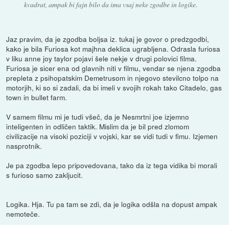
kvadrat, ampak bi fajn bilo da ima vsaj neke zgodbe in logike.
Jaz pravim, da je zgodba boljsa iz. tukaj je govor o predzgodbi,
kako je bila Furiosa kot majhna deklica ugrabljena. Odrasla furiosa
v liku anne joy taylor pojavi šele nekje v drugi polovici filma.
Furiosa je sicer ena od glavnih niti v filmu, vendar se njena zgodba
prepleta z psihopatskim Demetrusom in njegovo stevilcno tolpo na
motorjih, ki so si zadali, da bi imeli v svojih rokah tako Citadelo, gas
town in bullet farm.
V samem filmu mi je tudi všeč, da je Nesmrtni joe izjemno
inteligenten in odličen taktik. Mislim da je bil pred zlomom
civilizacije na visoki poziciji v vojski, kar se vidi tudi v fimu. Izjemen
nasprotnik.
Je pa zgodba lepo pripovedovana, tako da iz tega vidika bi morali
s furioso samo zakljucit.
Logika. Hja. Tu pa tam se zdi, da je logika odšla na dopust ampak
nemoteče.