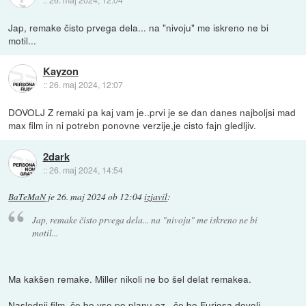
Jap, remake čisto prvega dela... na "nivoju" me iskreno ne bi
motil...
Kayzon
::
26. maj 2024, 12:07
DOVOLJ Z remaki pa kaj vam je..prvi je se dan danes najboljsi mad
max film in ni potrebn ponovne verzije,je cisto fajn gledljiv.
2dark
::
26. maj 2024, 14:54
BaTeMaN
je
26. maj 2024 ob 12:04
izjavil
:
Jap, remake čisto prvega dela... na "nivoju" me iskreno ne bi
motil...
Ma kakšen remake. Miller nikoli ne bo šel delat remakea.
Naslednji film, če bo vse po planu oz,. če bo Furiosa dovolj