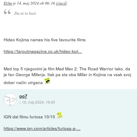
D3m
je
14. maj 2024 ob 06:16
izjavil
:
Da ni to bait.
Hideo Kojima names his five favourite films
https://faroutmagazine.co.uk/hideo-koji...
Med top 5 njegovimi je film Mad Max 2: The Road Warrior tako, da
je fan George Millerja. Itak pa sta oba Miller in Kojima na vsak svoj
dober način utrgana
oo7
::
16. maj 2024, 19:45
IGN dal filmu furiosa 10/10
https://www.ign.com/articles/furiosa-a-...