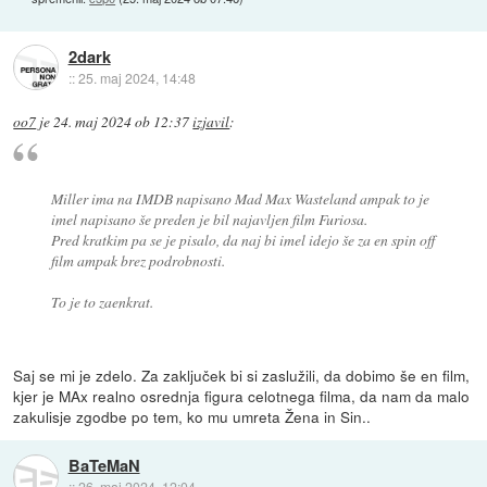
2dark
::
25. maj 2024, 14:48
oo7
je
24. maj 2024 ob 12:37
izjavil
:
Miller ima na IMDB napisano Mad Max Wasteland ampak to je
imel napisano še preden je bil najavljen film Furiosa.
Pred kratkim pa se je pisalo, da naj bi imel idejo še za en spin off
film ampak brez podrobnosti.
To je to zaenkrat.
Saj se mi je zdelo. Za zaključek bi si zaslužili, da dobimo še en film,
kjer je MAx realno osrednja figura celotnega filma, da nam da malo
zakulisje zgodbe po tem, ko mu umreta Žena in Sin..
BaTeMaN
::
26. maj 2024, 12:04