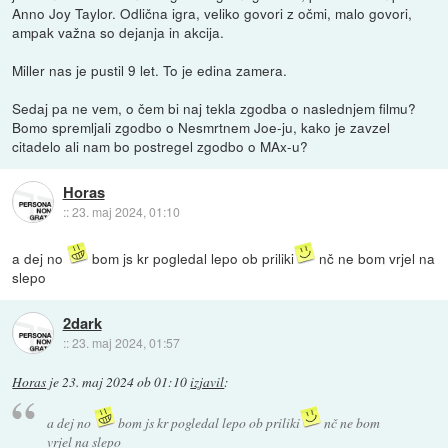
Anno Joy Taylor. Odlična igra, veliko govori z očmi, malo govori,
ampak važna so dejanja in akcija.
Miller nas je pustil 9 let. To je edina zamera.
Sedaj pa ne vem, o čem bi naj tekla zgodba o naslednjem filmu?
Bomo spremljali zgodbo o Nesmrtnem Joe-ju, kako je zavzel
citadelo ali nam bo postregel zgodbo o MAx-u?
Horas
::
23. maj 2024, 01:10
a dej no
bom js kr pogledal lepo ob priliki
nč ne bom vrjel na
slepo
2dark
::
23. maj 2024, 01:57
Horas
je
23. maj 2024 ob 01:10
izjavil
:
a dej no
bom js kr pogledal lepo ob priliki
nč ne bom
vrjel na slepo