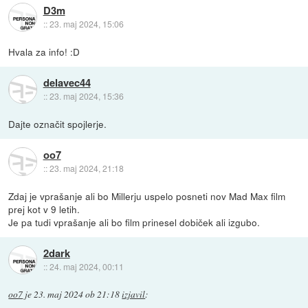
D3m
::
23. maj 2024, 15:06
Hvala za info! :D
delavec44
::
23. maj 2024, 15:36
Dajte označit spojlerje.
oo7
::
23. maj 2024, 21:18
Zdaj je vprašanje ali bo Millerju uspelo posneti nov Mad Max film
prej kot v 9 letih.
Je pa tudi vprašanje ali bo film prinesel dobiček ali izgubo.
2dark
::
24. maj 2024, 00:11
oo7
je
23. maj 2024 ob 21:18
izjavil
: