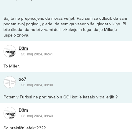
Saj te ne prepričujem, da moraš verjet. Pač sem se odločil, da vam
podam svoj pogled , glede, da sem ga vseeno šel gledat v kino. Bi
bilo škoda, da ne bi z vami delil izkušnje in tega, da je Millerju
uspelo znova.
D3m
::
23. maj 2024, 06:41
To Miller.
oo7
::
23. maj 2024, 09:30
Potem v Furiosi ne pretiravajo s CGI kot je kazalo v trailerjih ?
D3m
::
23. maj 2024, 09:43
So praktični efekti????