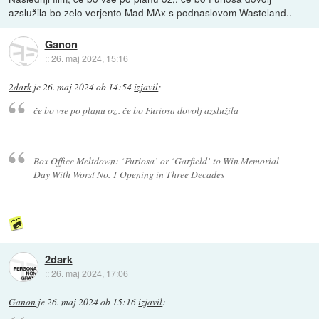
azslužila bo zelo verjento Mad MAx s podnaslovom Wasteland..
Ganon
::
26. maj 2024, 15:16
2dark
je
26. maj 2024 ob 14:54
izjavil
:
če bo vse po planu oz,. če bo Furiosa dovolj azslužila
Box Office Meltdown: ‘Furiosa’ or ‘Garfield’ to Win Memorial
Day With Worst No. 1 Opening in Three Decades
2dark
::
26. maj 2024, 17:06
Ganon
je
26. maj 2024 ob 15:16
izjavil
: