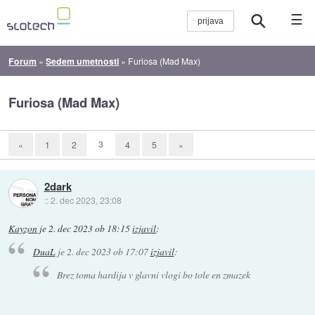
☰
Forum
»
Sedem umetnosti
»
Furiosa (Mad Max)
Furiosa (Mad Max)
3
«
1
2
4
5
»
2dark
::
2. dec 2023, 23:08
Kayzon
je
2. dec 2023 ob 18:15
izjavil
:
DuaL
je
2. dec 2023 ob 17:07
izjavil
:
Brez toma hardija v glavni vlogi bo tole en zmazek