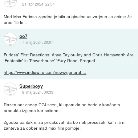
::
21. apr 2024, 22:04
Mad Max Furiosa zgodba je bila originalno ustvarjena za anime že
pred 15 leti.
oo7
::
7. maj 2024, 20:07
Furiosa' First Reactions: Anya Taylor-Joy and Chris Hemsworth Are
'Fantastic' in 'Powerhouse' 'Fury Road' Prequel
https://www.indiewire.com/news/general-...
Superboyy
::
8. maj 2024, 00:33
Razen par cheap CGI scen, ki upam da ne bodo v končnem
produktu izgleda kar solidno.
Zgodba pa itak ni za pričakovat, da bo nek presežek, kar niti ni
zahteva za dober mad max film pomoje.