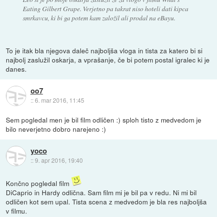
Eating Gilbert Grape. Verjetno pa takrat niso hoteli dati kipca
smrkavcu, ki bi ga potem kam založil ali prodal na eBayu.
To je itak bla njegova daleč najboljša vloga in tista za katero bi si
najbolj zaslužil oskarja, a vprašanje, če bi potem postal igralec ki je
danes.
oo7
::
6. mar 2016, 11:45
Sem pogledal men je bil film odličen :) sploh tisto z medvedom je
bilo neverjetno dobro narejeno :)
yoco
::
9. apr 2016, 19:40
Končno pogledal film
DiCaprio in Hardy odlična. Sam film mi je bil pa v redu. Ni mi bil
odličen kot sem upal. Tista scena z medvedom je bla res najboljša
v filmu.