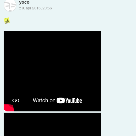
yoco
::
9. apr 2016, 20:56