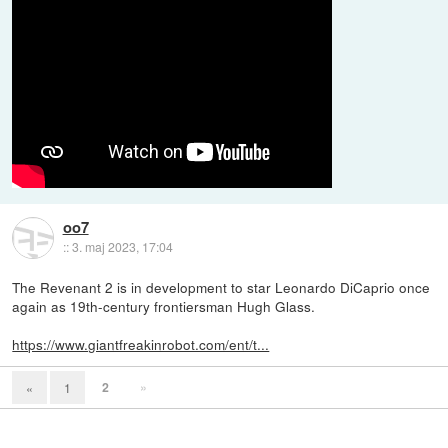
oo7
::
3. maj 2023, 17:04
The Revenant 2 is in development to star Leonardo DiCaprio once
again as 19th-century frontiersman Hugh Glass.
https://www.giantfreakinrobot.com/ent/t...
2
»
«
1