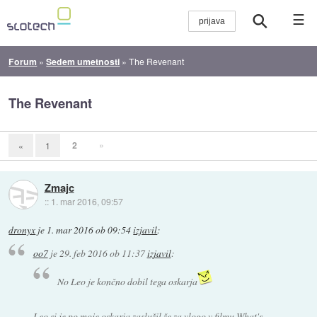
☰
Forum
»
Sedem umetnosti
»
The Revenant
The Revenant
2
»
«
1
Zmajc
::
1. mar 2016, 09:57
dronyx
je
1. mar 2016 ob 09:54
izjavil
:
oo7
je
29. feb 2016 ob 11:37
izjavil
:
No Leo je končno dobil tega oskarja
Leo si je po moje oskarja zaslužil že za vlogo v filmu What's