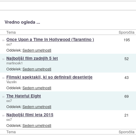
Vredno ogleda ...
Tema
Sporočila
»
Once Upon a Time In Hollywood (Tarantino )
195
oo7
Oddelek:
Sedem umetnosti
»
Najboljši film zadnjih 5 let
52
martincek1
Oddelek:
Sedem umetnosti
»
Filmski spektakli, ki so definirali desetletje
43
Vazelin
Oddelek:
Sedem umetnosti
»
The Hateful Eight
69
oo7
Oddelek:
Sedem umetnosti
»
Najboljši filmi leta 2015
21
oo7
Oddelek:
Sedem umetnosti
Tema
Sporočila