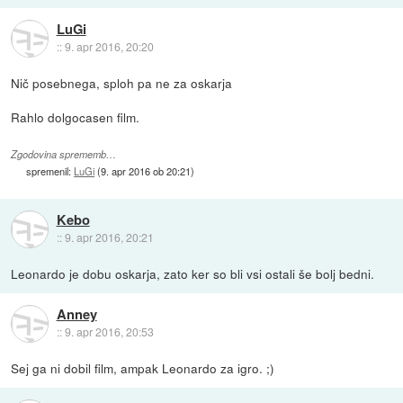
LuGi
::
9. apr 2016, 20:20
Nič posebnega, sploh pa ne za oskarja
Rahlo dolgocasen film.
Zgodovina sprememb…
spremenil:
LuGi
(
9. apr 2016 ob 20:21
)
Kebo
::
9. apr 2016, 20:21
Leonardo je dobu oskarja, zato ker so bli vsi ostali še bolj bedni.
Anney
::
9. apr 2016, 20:53
Sej ga ni dobil film, ampak Leonardo za igro. ;)