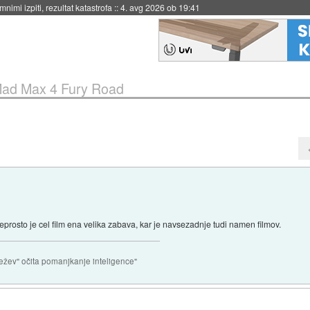
eto za večkratno uporabo
::
4. avg 2026 ob 19:41
ad Max 4 Fury Road
eprosto je cel film ena velika zabava, kar je navsezadnje tudi namen filmov.
ežev" očita pomanjkanje inteligence"