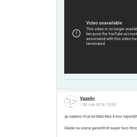
Vazelin
::
26. mar 2018, 10:35
Jp osebno mi je bil Mad Max 4 eno največjih 
Glede na ocene generičnih super hero filmov