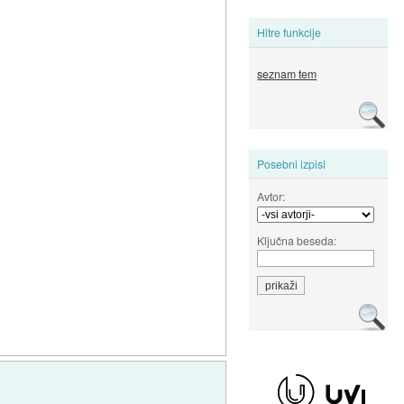
Hitre funkcije
seznam tem
Posebni izpisi
Avtor:
Ključna beseda: