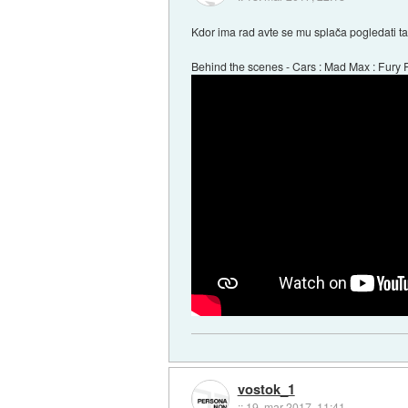
Kdor ima rad avte se mu splača pogledati ta
Behind the scenes - Cars : Mad Max : Fury
vostok_1
::
19. mar 2017, 11:41