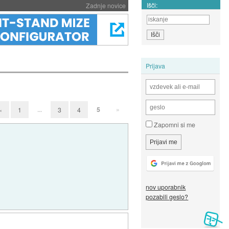
Išči:
Zadnje novice
Prijava
...
5
»
«
1
3
4
Zapomni si me
nov uporabnik
pozabili geslo?