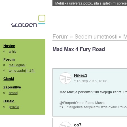
Evropska vesoljska agencija razvija svojo rak
Forum
»
Sedem umetnosti
»
M
Novice
Mad Max 4 Fury Road
arhiv
Forum
mali oglasi
teme zadnjih 24h
Nikec3
Članki
::
15. sep 2016, 13:02
Zaposlitve
Mad Max je perfekten film svojega žanra. Pr
brskaj
Ostalo
@WarpedOne o Elonu Musku:
pravila
"ST inteligenca serijskemu izdelovalcu "čud
oo7