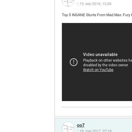
::
15. sep 2016, 13:26
Top 5 INSANE Stunts From Mad Max: Fury
oo7
::
18. mar 2017, 22:18