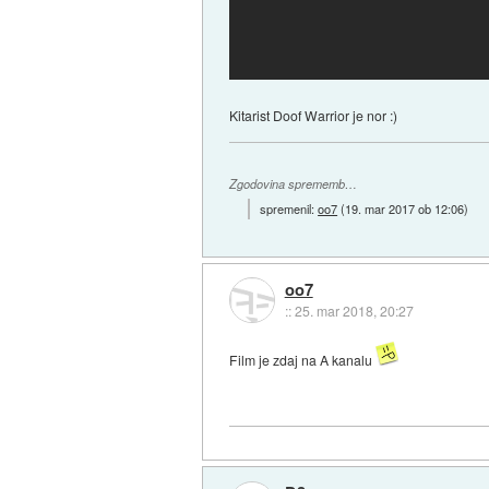
Kitarist Doof Warrior je nor :)
Zgodovina sprememb…
spremenil:
oo7
(
19. mar 2017 ob 12:06
)
oo7
::
25. mar 2018, 20:27
Film je zdaj na A kanalu