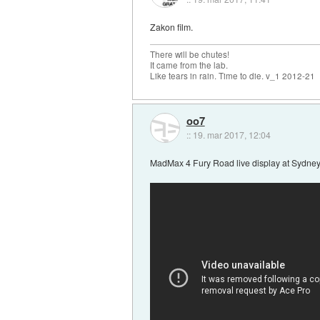
Zakon film.
There will be chutes!
It came from the lab.
Like tears in rain. Time to die. v_1 2012-21
oo7
::
19. mar 2017, 12:04
MadMax 4 Fury Road live display at Sydn