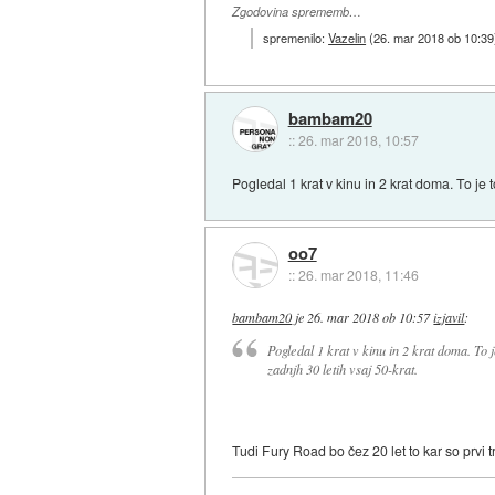
Zgodovina sprememb…
spremenilo:
Vazelin
(
26. mar 2018 ob 10:39
bambam20
::
26. mar 2018, 10:57
Pogledal 1 krat v kinu in 2 krat doma. To je 
oo7
::
26. mar 2018, 11:46
bambam20
je
26. mar 2018 ob 10:57
izjavil
:
Pogledal 1 krat v kinu in 2 krat doma. To 
zadnjh 30 letih vsaj 50-krat.
Tudi Fury Road bo čez 20 let to kar so prvi t