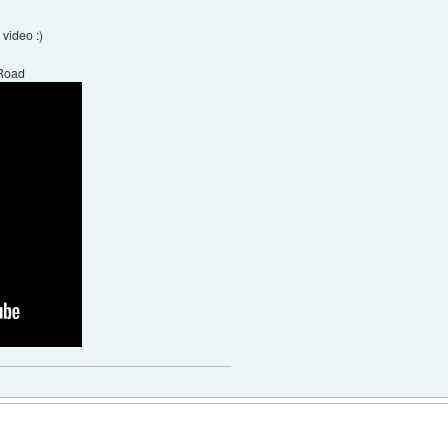
 video :)
 Road