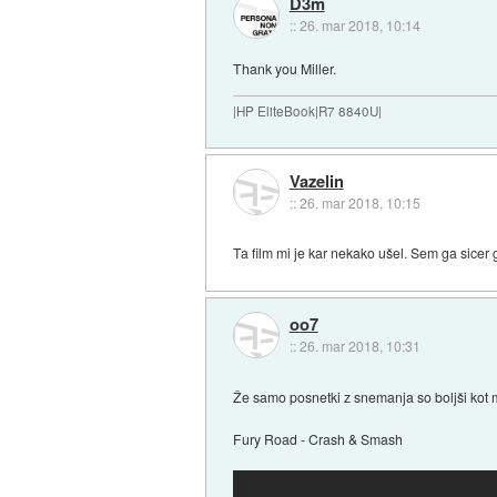
D3m
::
26. mar 2018, 10:14
Thank you Miller.
|HP EliteBook|R7 8840U|
Vazelin
::
26. mar 2018, 10:15
Ta film mi je kar nekako ušel. Sem ga sicer 
oo7
::
26. mar 2018, 10:31
Že samo posnetki z snemanja so boljši kot m
Fury Road - Crash & Smash