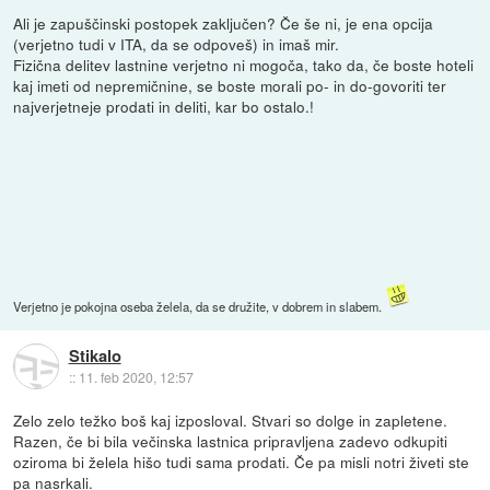
Ali je zapuščinski postopek zaključen? Če še ni, je ena opcija
(verjetno tudi v ITA, da se odpoveš) in imaš mir.
Fizična delitev lastnine verjetno ni mogoča, tako da, če boste hoteli
kaj imeti od nepremičnine, se boste morali po- in do-govoriti ter
najverjetneje prodati in deliti, kar bo ostalo.!
Verjetno je pokojna oseba želela, da se družite, v dobrem in slabem.
Stikalo
::
11. feb 2020, 12:57
Zelo zelo težko boš kaj izposloval. Stvari so dolge in zapletene.
Razen, če bi bila večinska lastnica pripravljena zadevo odkupiti
oziroma bi želela hišo tudi sama prodati. Če pa misli notri živeti ste
pa nasrkali.