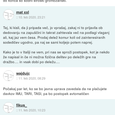
do konca so sodni stroški gromozanski.
mat xxl
::
10. feb 2020, 23:21
Tej, ki kisli, da ji pripada več, jo vprašaj, zakaj ni to prijavila ob
dedovanju na zapuščini in takrat zahtevala več na podlagi vlaganj
ali, kaj jaz vem česa. Prodaj delež komur koli od zainteresiranih
sodedičev ugodno, pa naj se sami koljejo potem naprej.
Kako je to v Italiji ne vem, pri nas se sproži postopek, kot je nekdo
že napisal in če ni možna fizična delitev po deležih gre na
dražbo.... in vsak dobi po deležu....
wajdujc
::
11. feb 2020, 08:29
Počakaj par let, ko se bo javna uprava zavedala da ne plačujete
davkov IMU, TARI, TASI, pa bo postopek avtomatičen
fikus_
::
11. feb 2020, 10:23