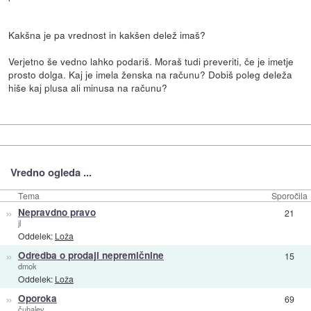
Kakšna je pa vrednost in kakšen delež imaš?
Verjetno še vedno lahko podariš. Moraš tudi preveriti, če je imetje
prosto dolga. Kaj je imela ženska na računu? Dobiš poleg deleža
hiše kaj plusa ali minusa na računu?
Vredno ogleda ...
Tema
Sporočila
»
Nepravdno pravo
21
jl
Oddelek:
Loža
»
Odredba o prodaji nepremičnine
15
dmok
Oddelek:
Loža
»
Oporoka
69
čuhalev