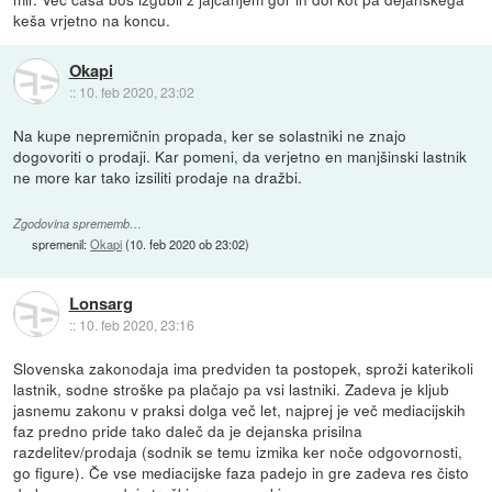
keša vrjetno na koncu.
Okapi
::
10. feb 2020, 23:02
Na kupe nepremičnin propada, ker se solastniki ne znajo
dogovoriti o prodaji. Kar pomeni, da verjetno en manjšinski lastnik
ne more kar tako izsiliti prodaje na dražbi.
Zgodovina sprememb…
spremenil:
Okapi
(
10. feb 2020 ob 23:02
)
Lonsarg
::
10. feb 2020, 23:16
Slovenska zakonodaja ima predviden ta postopek, sproži katerikoli
lastnik, sodne stroške pa plačajo pa vsi lastniki. Zadeva je kljub
jasnemu zakonu v praksi dolga več let, najprej je več mediacijskih
faz predno pride tako daleč da je dejanska prisilna
razdelitev/prodaja (sodnik se temu izmika ker noče odgovornosti,
go figure). Če vse mediacijske faza padejo in gre zadeva res čisto