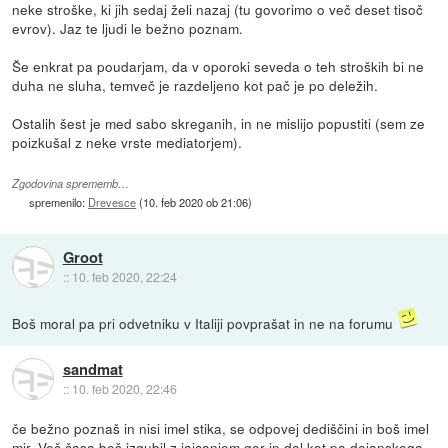
neke stroške, ki jih sedaj želi nazaj (tu govorimo o več deset tisoč
evrov). Jaz te ljudi le bežno poznam.
Še enkrat pa poudarjam, da v oporoki seveda o teh stroških bi ne
duha ne sluha, temveč je razdeljeno kot pač je po deležih.
Ostalih šest je med sabo skreganih, in ne mislijo popustiti (sem ze
poizkušal z neke vrste mediatorjem).
Zgodovina sprememb…
spremenilo:
Drevesce
(
10. feb 2020 ob 21:06
)
Groot
::
10. feb 2020, 22:24
Boš moral pa pri odvetniku v Italiji povprašat in ne na forumu
sandmat
::
10. feb 2020, 22:46
če bežno poznaš in nisi imel stika, se odpovej dediščini in boš imel
mir. Več časa boš izgubil z jajcanjem gor in dol kot pa dejanskega