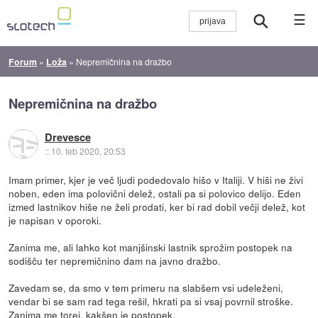
☰
Forum
»
Loža
»
Nepremičnina na dražbo
Nepremičnina na dražbo
Drevesce
::
10. feb 2020, 20:53
Imam primer, kjer je več ljudi podedovalo hišo v Italiji. V hiši ne živi
noben, eden ima polovični delež, ostali pa si polovico delijo. Eden
izmed lastnikov hiše ne želi prodati, ker bi rad dobil večji delež, kot
je napisan v oporoki.
Zanima me, ali lahko kot manjšinski lastnik sprožim postopek na
sodišču ter nepremičnino dam na javno dražbo.
Zavedam se, da smo v tem primeru na slabšem vsi udeleženi,
vendar bi se sam rad tega rešil, hkrati pa si vsaj povrnil stroške.
Zanima me torej, kakšen je postopek.