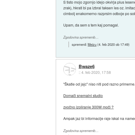
S tisto mojo zgornjo idejo okvirja plus lesen
zrak), hkrati bi pa izbral taksen les oz. imi
cimbolj enakomerno razprsim odboje po sobi,
Upam, da sem s tem kaj pomagal.
Zgodovina sprememb…
spremenil:
Meizu
(
4. feb 2020 ob 17:49
)
Bwaze6
::
4. feb 2020, 17:58
"Škatle od jajc" niso niti pod razno primer
Domači snemalni studio
zvočno izoliranje 300W moči ?
Ampak jaz bi informacije raje iskal na namens
Zgodovina sprememb…