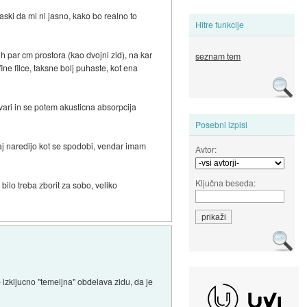
aski da mi ni jasno, kako bo realno to
Hitre funkcije
 par cm prostora (kao dvojni zid), na kar
seznam tem
fine filce, taksne bolj puhaste, kot ena
vari in se potem akusticna absorpcija
Posebni izpisi
aj naredijo kot se spodobi, vendar imam
Avtor:
Ključna beseda:
bilo treba zborit za sobo, veliko
 izkljucno "temeljna" obdelava zidu, da je