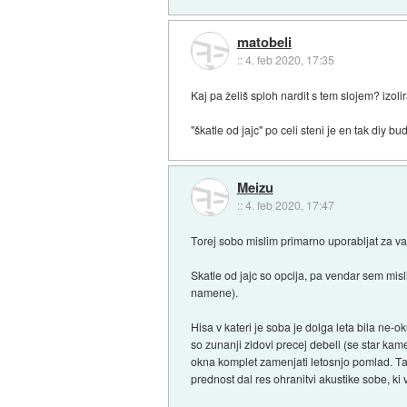
matobeli
::
4. feb 2020, 17:35
Kaj pa želiš sploh nardit s tem slojem? izoli
"škatle od jajc" po celi steni je en tak diy b
Meizu
::
4. feb 2020, 17:47
Torej sobo mislim primarno uporabljat za va
Skatle od jajc so opcija, pa vendar sem misl
namene).
Hisa v kateri je soba je dolga leta bila ne-ok
so zunanji zidovi precej debeli (se star kam
okna komplet zamenjati letosnjo pomlad. Ta
prednost dal res ohranitvi akustike sobe, ki 