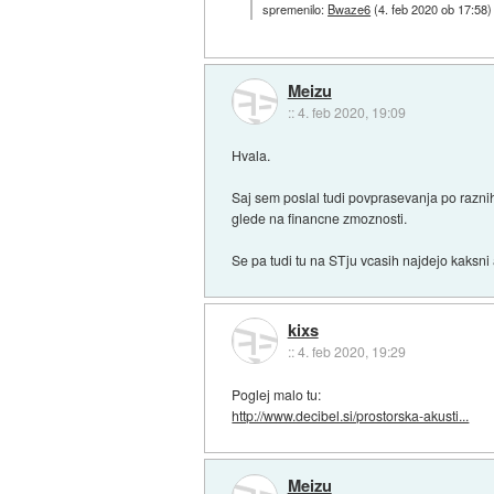
spremenilo:
Bwaze6
(
4. feb 2020 ob 17:58
)
Meizu
::
4. feb 2020, 19:09
Hvala.
Saj sem poslal tudi povprasevanja po razni
glede na financne zmoznosti.
Se pa tudi tu na STju vcasih najdejo kaksni a
kixs
::
4. feb 2020, 19:29
Poglej malo tu:
http://www.decibel.si/prostorska-akusti...
Meizu