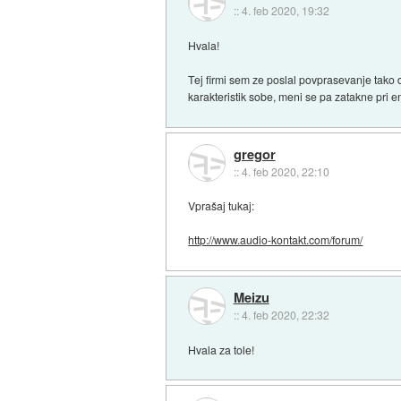
::
4. feb 2020, 19:32
Hvala!
Tej firmi sem ze poslal povprasevanje tako
karakteristik sobe, meni se pa zatakne pri eni
gregor
::
4. feb 2020, 22:10
Vprašaj tukaj:
http://www.audio-kontakt.com/forum/
Meizu
::
4. feb 2020, 22:32
Hvala za tole!