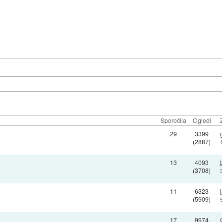
Sporočila
Ogledi
29
3399
(2887)
13
4093
(3708)
11
6323
(5909)
17
9974