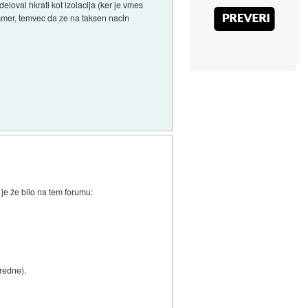
eloval hkrati kot izolacija (ker je vmes
no smer, temvec da ze na taksen nacin
je že bilo na tem forumu:
vredne).