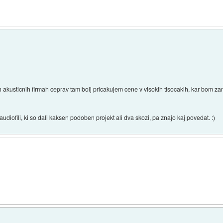
h akusticnih firmah ceprav tam bolj pricakujem cene v visokih tisocakih, kar bom 
udiofili, ki so dali kaksen podoben projekt ali dva skozi, pa znajo kaj povedat. :)