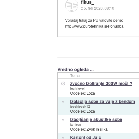
fikus_
::
5. feb 2020, 08:10
Vprašaj tukaj za PU valovite pene:
http://www.purotehnika.si/Ponudba
Vredno ogleda ...
Tema
⊘
zvočno izoliranje 300W moči ?
tech level
Oddelek:
Loža
»
Izolacija sobe za vaje z bendom
jezekjezek12
Oddelek:
Loža
»
izboljšanje akustike sobe
jamiroq
Oddelek:
Zvok in slika
»
Kartoni od Jajc