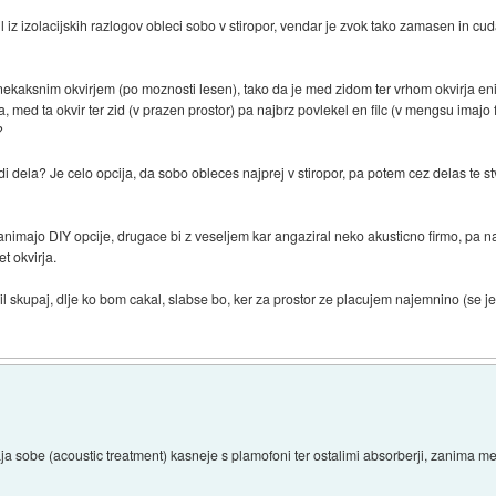
iz izolacijskih razlogov obleci sobo v stiropor, vendar je zvok tako zamasen in cud
nekaksnim okvirjem (po moznosti lesen), tako da je med zidom ter vrhom okvirja enih
a, med ta okvir ter zid (v prazen prostor) pa najbrz povlekel en filc (v mengsu imajo 
?
 dela? Je celo opcija, da sobo obleces najprej v stiropor, pa potem cez delas te st
nimajo DIY opcije, drugace bi z veseljem kar angaziral neko akusticno firmo, pa n
t okvirja.
 skupaj, dlje ko bom cakal, slabse bo, ker za prostor ze placujem najemnino (se je 
ja sobe (acoustic treatment) kasneje s plamofoni ter ostalimi absorberji, zanima me