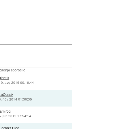
Zadnje sporočilo
ginekk
10. avg 2019 00:10:44
LeQuack
3. nov 2014 01:30:35
jamiroq
5. jun 2012 17:54:14
Goran's Blog