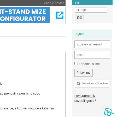
Išči:
Zadnje novice
Prijava
Zapomni si me
).
 rad prenovil v akusticno sobo
nov uporabnik
pozabili geslo?
e vprasanje, a kdo ve mogoce s kaksnimi