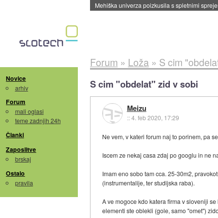
Mehiška univerza poizkusila s spletnimi sprejem
Forum
»
Loža
»
S cim "obdelat
Novice
S cim "obdelat" zid v sobi
arhiv
Forum
Meizu
mali oglasi
::
4. feb 2020, 17:29
teme zadnjih 24h
Članki
Ne vem, v kateri forum naj to porinem, pa se
Zaposlitve
Iscem ze nekaj casa zdaj po googlu in ne n
brskaj
Ostalo
Imam eno sobo tam cca. 25-30m2, pravokotne o
pravila
(instrumentalije, ter studijska raba).
A ve mogoce kdo katera firma v sloveniji se
elementi ste oblekli (gole, samo "omet") zid