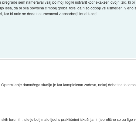
e pregrade sem nameraval vsaj po moji logiki ustvarit kot nekaksen dvojni zid, ki bi d
tacijo lesa, da bi bila povrsina cimbolj groba, torej da niso odboji vsi usmerjeni v e
 kar bi nato se dodatno uravnaval z absorberji ter difuzorji.
ne. Opremljanje domačega studija je kar kompleksna zadeva, nekaj debat na to temo 
kih forumih, tule je bolj malo ljudi s praktičnimi izkušnjami (teoretične so pa figo 