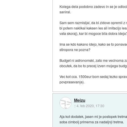
Kolega dela podobno zadevo in se je odlocil 
saniral.
Sam sem razmisljal, da bi zidove opremil z 
bi potem naklikal kaksen les ali imitacijo les
vata skoraj), kar bi mogoce bila dobra ideja
Ima se kdo kaksno idejo, kako se to ponavadi
stiropora ne pozna?
Budget ni astronomski, zato me vecinoma za
obcutek, da bo to precej izven mojega budge
Vec kot cca. 1500eur bom sedaj tezko spravil
povprasevanja).
Meizu
::
4. feb 2020, 17:30
Aja kot dodatek, jasen mi je postopek tretma
soba cimbolj primerna za nadaljnji tretma.