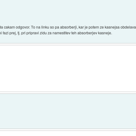
 da cakam odgovor. To na linku so pa absorberji, kar je potem ze kasnejsa obdelav
 fazi prej, tj. pri pripravi zidu za namestitev teh absorberjev kasneje.