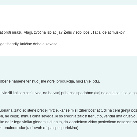
rat proti mrazu, vlagi, zvočna izolacija? Želiš v sobi poslušat al delat musko?
udget friendly, kakšne debele zavese...
dbene namene ter studijske (torej produkcija, miksanje ipd.).
il vloziti kaksen cekin vec, da bo vsaj priblizno spodobno (saj ne da jajca niso, a
upirana, zato so stene precej mrzle, kar se misli ziher poznat tudi na ceni gretja pozi
en, ne cegli), minus okna seveda, ki so srednja zalost trenutno, vendar ima drustvo
ko da iz tega vidika gledam tudi na to, da z obdelavo zidov posledicno dosezem vsa
v trenutnem stanju ni svoh (ni pa spet perfektna).