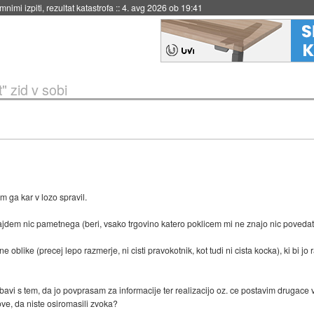
nimi izpiti, rezultat katastrofa
::
4. avg 2026 ob 19:41
" zid v sobi
m ga kar v lozo spravil.
ajdem nic pametnega (beri, vsako trgovino katero poklicem mi ne znajo nic povedat
blike (precej lepo razmerje, ni cisti pravokotnik, kot tudi ni cista kocka), ki bi jo
 bavi s tem, da jo povprasam za informacije ter realizacijo oz. ce postavim drugac
ove, da niste osiromasili zvoka?