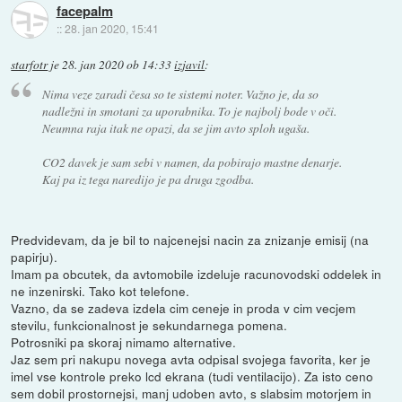
facepalm
::
28. jan 2020, 15:41
starfotr
je
28. jan 2020 ob 14:33
izjavil
:
Nima veze zaradi česa so te sistemi noter. Važno je, da so
nadležni in smotani za uporabnika. To je najbolj bode v oči.
Neumna raja itak ne opazi, da se jim avto sploh ugaša.
CO2 davek je sam sebi v namen, da pobirajo mastne denarje.
Kaj pa iz tega naredijo je pa druga zgodba.
Predvidevam, da je bil to najcenejsi nacin za znizanje emisij (na
papirju).
Imam pa obcutek, da avtomobile izdeluje racunovodski oddelek in
ne inzenirski. Tako kot telefone.
Vazno, da se zadeva izdela cim ceneje in proda v cim vecjem
stevilu, funkcionalnost je sekundarnega pomena.
Potrosniki pa skoraj nimamo alternative.
Jaz sem pri nakupu novega avta odpisal svojega favorita, ker je
imel vse kontrole preko lcd ekrana (tudi ventilacijo). Za isto ceno
sem dobil prostornejsi, manj udoben avto, s slabsim motorjem in