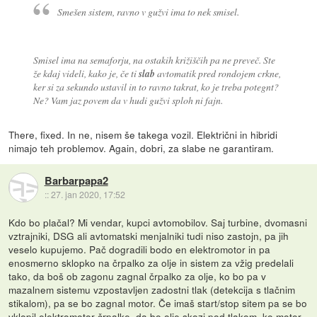
Smešen sistem, ravno v gužvi ima to nek smisel.
Smisel ima na semaforju, na ostakih križiščih pa ne preveč. Ste
že kdaj videli, kako je, če ti
slab
avtomatik pred rondojem crkne,
ker si za sekundo ustavil in to ravno takrat, ko je treba potegnt?
Ne? Vam jaz povem da v hudi gužvi sploh ni fajn.
There, fixed. In ne, nisem še takega vozil. Električni in hibridi
nimajo teh problemov. Again, dobri, za slabe ne garantiram.
Barbarpapa2
::
27. jan 2020, 17:52
Kdo bo plačal? Mi vendar, kupci avtomobilov. Saj turbine, dvomasni
vztrajniki, DSG ali avtomatski menjalniki tudi niso zastojn, pa jih
veselo kupujemo. Pač dogradili bodo en elektromotor in pa
enosmerno sklopko na črpalko za olje in sistem za vžig predelali
tako, da boš ob zagonu zagnal črpalko za olje, ko bo pa v
mazalnem sistemu vzpostavljen zadostni tlak (detekcija s tlačnim
stikalom), pa se bo zagnal motor. Če imaš start/stop sitem pa se bo
vklopil elektromotor črpalke, da bo olje skozi pod tlakom, ko motor