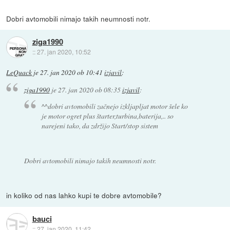
Dobri avtomobili nimajo takih neumnosti notr.
ziga1990
::
27. jan 2020, 10:52
LeQuack
je
27. jan 2020 ob 10:41
izjavil
:
ziga1990
je
27. jan 2020 ob 08:35
izjavil
:
^^dobri avtomobili začnejo izkljapljat motor šele ko
je motor ogret plus štarter,turbina,baterija,.. so
narejeni tako, da zdržijo Start/stop sistem
Dobri avtomobili nimajo takih neumnosti notr.
in koliko od nas lahko kupi te dobre avtomobile?
bauci
::
27. jan 2020, 11:42