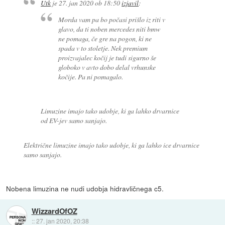
Utk
je
27. jan 2020 ob 18:50
izjavil
:
Morda vam pa bo počasi prišlo iz riti v
glavo, da ti noben mercedes niti bmw
ne pomaga, če gre na pogon, ki ne
spada v to stoletje. Nek premium
proizvajalec kočij je tudi sigurno še
globoko v avto dobo delal vrhunske
kočije. Pa ni pomagalo.
Limuzine imajo tako udobje, ki ga lahko drvarnice
od EV-jev samo sanjajo.
Električne limuzine imajo tako udobje, ki ga lahko ice drvarnice
samo sanjajo.
Nobena limuzina ne nudi udobja hidravličnega c5.
WizzardOfOZ
::
27. jan 2020, 20:38