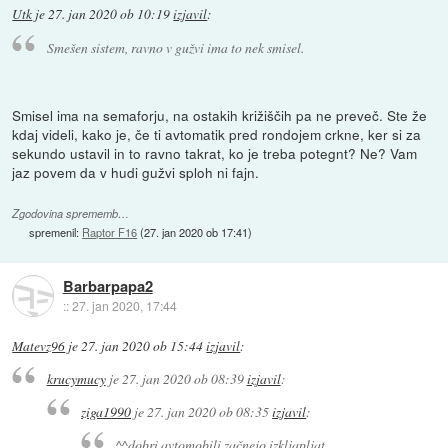
Utk
je
27. jan 2020 ob 10:19
izjavil
:
Smešen sistem, ravno v gužvi ima to nek smisel.
Smisel ima na semaforju, na ostakih križiščih pa ne preveč. Ste že
kdaj videli, kako je, če ti avtomatik pred rondojem crkne, ker si za
sekundo ustavil in to ravno takrat, ko je treba potegnt? Ne? Vam
jaz povem da v hudi gužvi sploh ni fajn.
Zgodovina sprememb…
spremenil:
Raptor F16
(
27. jan 2020 ob 17:41
)
Barbarpapa2
::
27. jan 2020, 17:44
Matevz96
je
27. jan 2020 ob 15:44
izjavil
:
krucymucy
je
27. jan 2020 ob 08:39
izjavil
:
ziga1990
je
27. jan 2020 ob 08:35
izjavil
:
^^dobri avtomobili začnejo izkljapljat