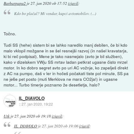
Barbarpapa2
je
27. jan 2020 ob 17:52
izjavil
:
Kdo bo plačal? Mi vendar, kupci avtomobilov. (...)
Točno.
Tudi SS (hehe) sistem bi se lahko naredilo manj debilen, če bi kdo
malo vklopil možgane in se šel resnejši razvoj (in našel kravatarja,
ki bi reč podpisal). Mene je tako nasmejalo (avto je bil služben),
kako v dizelskem VWju SS mrtav ladan petkrat ugasne čisto mrzel
motor. In ko dobro segret avto po uri AC vožnje, ko zapelješ direkt
z AC na pumpo, daš v ler in hočeš počakati tiste pol minute, SS pa
ne je6e pet posto (muti Merklova ne mara CO2ja!) in ugasne
motor... Turbo timerje poznamo že desetletja, halo?
IL_DIAVOLO
::
27. jan 2020, 19:22
Utk
je
27. jan 2020 ob 19:18
izjavil
:
IL_DIAVOLO
je
27. jan 2020 ob 19:06
izjavil
: