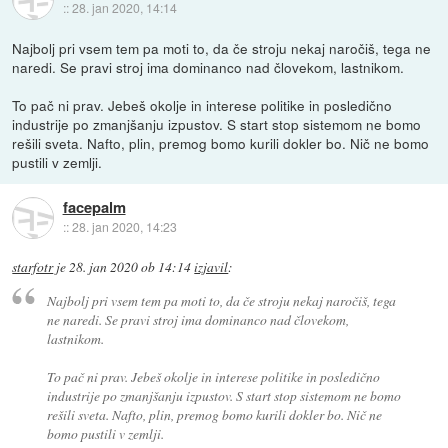
::
28. jan 2020, 14:14
Najbolj pri vsem tem pa moti to, da če stroju nekaj naročiš, tega ne
naredi. Se pravi stroj ima dominanco nad človekom, lastnikom.
To pač ni prav. Jebeš okolje in interese politike in posledično
industrije po zmanjšanju izpustov. S start stop sistemom ne bomo
rešili sveta. Nafto, plin, premog bomo kurili dokler bo. Nič ne bomo
pustili v zemlji.
facepalm
::
28. jan 2020, 14:23
starfotr
je
28. jan 2020 ob 14:14
izjavil
:
Najbolj pri vsem tem pa moti to, da če stroju nekaj naročiš, tega
ne naredi. Se pravi stroj ima dominanco nad človekom,
lastnikom.
To pač ni prav. Jebeš okolje in interese politike in posledično
industrije po zmanjšanju izpustov. S start stop sistemom ne bomo
rešili sveta. Nafto, plin, premog bomo kurili dokler bo. Nič ne
bomo pustili v zemlji.