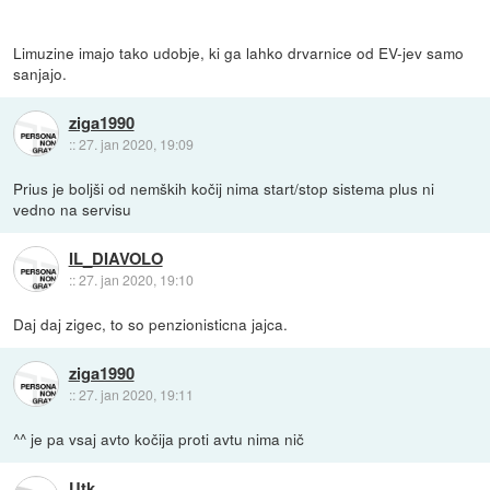
Limuzine imajo tako udobje, ki ga lahko drvarnice od EV-jev samo
sanjajo.
ziga1990
::
27. jan 2020, 19:09
Prius je boljši od nemških kočij nima start/stop sistema plus ni
vedno na servisu
IL_DIAVOLO
::
27. jan 2020, 19:10
Daj daj zigec, to so penzionisticna jajca.
ziga1990
::
27. jan 2020, 19:11
^^ je pa vsaj avto kočija proti avtu nima nič
Utk