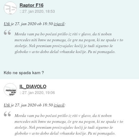
Raptor F16
::
27. jan 2020, 18:53
Utk
je
27. jan 2020 ob 18:50
izjavil
:
Morda vam pa bo počasi prišlo iz riti v glavo, da ti noben
mercedes niti bmw ne pomaga, če gre na pogon, ki ne spada v to
stoletje. Nek premium proizvajalec kočij je tudi sigurno še
globoko v avto dobo delal vrhunske kočije. Pa ni pomagalo.
Kdo ne spada kam ?
IL_DIAVOLO
::
27. jan 2020, 19:06
Utk
je
27. jan 2020 ob 18:50
izjavil
:
Morda vam pa bo počasi prišlo iz riti v glavo, da ti noben
mercedes niti bmw ne pomaga, če gre na pogon, ki ne spada v to
stoletje. Nek premium proizvajalec kočij je tudi sigurno še
globoko v avto dobo delal vrhunske kočije. Pa ni pomagalo.