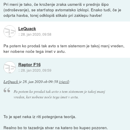
Pri meni je tako, če kroženje zraka usmeriš v prednjo šipo
(odroševanje), se start\stop avtomatsko izklopi. Enako tudi, če je
odprta havba, torej odklopiš stikalo pri zaklepu havbe!
LeQuack
::
28. jan 2020, 09:58
Pa potem ko prodaš tak avto s tem sistemom je takoj manj vreden,
ker nobene noče tega imet v avtu.
Raptor F16
::
28. jan 2020, 09:59
LeQuack
je
28. jan 2020 ob 09:58
izjavil
:
Pa potem ko prodaš tak avto s tem sistemom je takoj manj
vreden, ker nobene noče tega imet v avtu.
To je spet neka iz riti potegnjena teorija.
Realno bo to tazadnja stvar na katero bo kupec pozoren.