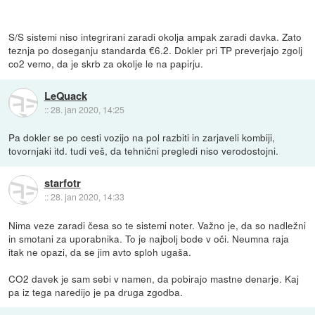
S/S sistemi niso integrirani zaradi okolja ampak zaradi davka. Zato
teznja po doseganju standarda €6.2. Dokler pri TP preverjajo zgolj
co2 vemo, da je skrb za okolje le na papirju.
LeQuack
::
28. jan 2020, 14:25
Pa dokler se po cesti vozijo na pol razbiti in zarjaveli kombiji,
tovornjaki itd. tudi veš, da tehnični pregledi niso verodostojni.
starfotr
::
28. jan 2020, 14:33
Nima veze zaradi česa so te sistemi noter. Važno je, da so nadležni
in smotani za uporabnika. To je najbolj bode v oči. Neumna raja
itak ne opazi, da se jim avto sploh ugaša.
CO2 davek je sam sebi v namen, da pobirajo mastne denarje. Kaj
pa iz tega naredijo je pa druga zgodba.