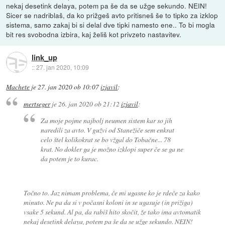
nekaj desetink delaya, potem pa še da se užge sekundo. NEIN!
Sicer se nadriblaš, da ko prižgeš avto pritisneš še to tipko za izklop
sistema, samo zakaj bi si delal dve tipki namesto ene.. To bi mogla
bit res svobodna izbira, kaj želiš kot privzeto nastavitev.
link_up
::
27. jan 2020, 10:09
Machete
je
27. jan 2020 ob 10:07
izjavil
:
mertseger
je
26. jan 2020 ob 21:12
izjavil
:
Za moje pojme najbolj neumen sistem kar so jih
naredili za avto. V gužvi od Stanežiče sem enkrat
celo štel kolikokrat se bo vžgal do Tobačne... 78
krat. No dokler ga je možno izklopi super če se ga ne
da potem je to kurac.
Točno to. Jaz nimam problema, če mi ugasne ko je rdeče za kako
minuto. Ne pa da si v počasni koloni in se ugasuje (in prižiga)
vsake 5 sekund. Al pa, da rabiš hito skočit, že tako ima avtomatik
nekaj desetink delaya, potem pa še da se užge sekundo. NEIN!