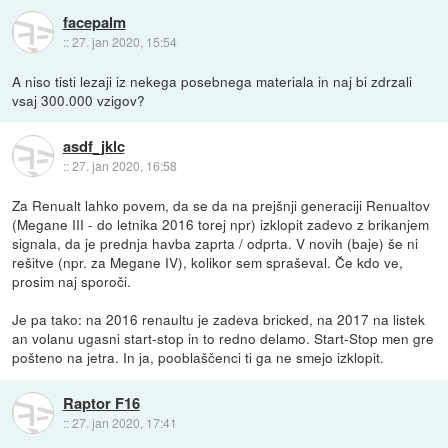
facepalm
::
27. jan 2020, 15:54
A niso tisti lezaji iz nekega posebnega materiala in naj bi zdrzali
vsaj 300.000 vzigov?
asdf_jklc
::
27. jan 2020, 16:58
Za Renualt lahko povem, da se da na prejšnji generaciji Renualtov
(Megane III - do letnika 2016 torej npr) izklopit zadevo z brikanjem
signala, da je prednja havba zaprta / odprta. V novih (baje) še ni
rešitve (npr. za Megane IV), kolikor sem spraševal. Če kdo ve,
prosim naj sporoči.
Je pa tako: na 2016 renaultu je zadeva bricked, na 2017 na listek
an volanu ugasni start-stop in to redno delamo. Start-Stop men gre
pošteno na jetra. In ja, pooblaščenci ti ga ne smejo izklopit.
Raptor F16
::
27. jan 2020, 17:41