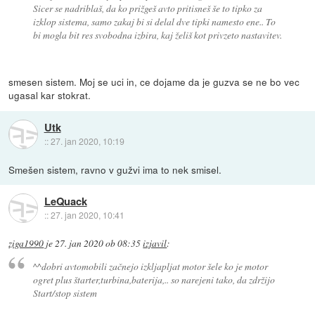
Sicer se nadriblaš, da ko prižgeš avto pritisneš še to tipko za
izklop sistema, samo zakaj bi si delal dve tipki namesto ene.. To
bi mogla bit res svobodna izbira, kaj želiš kot privzeto nastavitev.
smesen sistem. Moj se uci in, ce dojame da je guzva se ne bo vec
ugasal kar stokrat.
Utk
::
27. jan 2020, 10:19
Smešen sistem, ravno v gužvi ima to nek smisel.
LeQuack
::
27. jan 2020, 10:41
ziga1990
je
27. jan 2020 ob 08:35
izjavil
:
^^dobri avtomobili začnejo izkljapljat motor šele ko je motor
ogret plus štarter,turbina,baterija,.. so narejeni tako, da zdržijo
Start/stop sistem