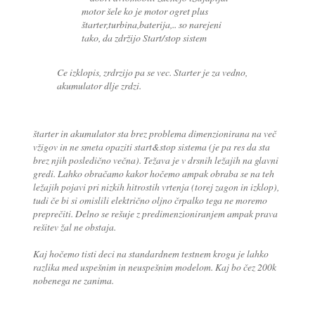
motor šele ko je motor ogret plus
štarter,turbina,baterija,.. so narejeni
tako, da zdržijo Start/stop sistem
Ce izklopis, zrdrzijo pa se vec. Starter je za vedno,
akumulator dlje zrdzi.
štarter in akumulator sta brez problema dimenzionirana na več
vžigov in ne smeta opaziti start&stop sistema (je pa res da sta
brez njih posledično večna). Težava je v drsnih ležajih na glavni
gredi. Lahko obračamo kakor hočemo ampak obraba se na teh
ležajih pojavi pri nizkih hitrostih vrtenja (torej zagon in izklop),
tudi če bi si omislili električno oljno črpalko tega ne moremo
preprečiti. Delno se rešuje z predimenzioniranjem ampak prava
rešitev žal ne obstaja.
Kaj hočemo tisti deci na standardnem testnem krogu je lahko
razlika med uspešnim in neuspešnim modelom. Kaj bo čez 200k
nobenega ne zanima.