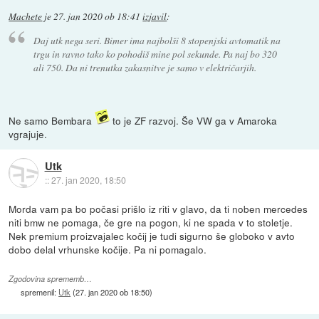
Machete
je
27. jan 2020 ob 18:41
izjavil
:
Daj utk nega seri. Bimer ima najbolši 8 stopenjski avtomatik na
trgu in ravno tako ko pohodiš mine pol sekunde. Pa naj bo 320
ali 750. Da ni trenutka zakasnitve je samo v električarjih.
Ne samo Bembara
to je ZF razvoj. Še VW ga v Amaroka
vgrajuje.
Utk
::
27. jan 2020, 18:50
Morda vam pa bo počasi prišlo iz riti v glavo, da ti noben mercedes
niti bmw ne pomaga, če gre na pogon, ki ne spada v to stoletje.
Nek premium proizvajalec kočij je tudi sigurno še globoko v avto
dobo delal vrhunske kočije. Pa ni pomagalo.
Zgodovina sprememb…
spremenil:
Utk
(
27. jan 2020 ob 18:50
)