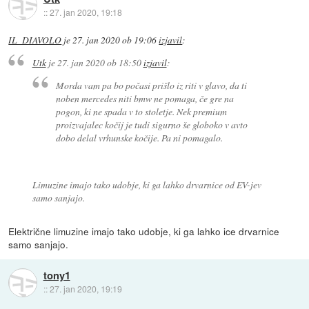
::
27. jan 2020, 19:18
IL_DIAVOLO
je
27. jan 2020 ob 19:06
izjavil
:
Utk
je
27. jan 2020 ob 18:50
izjavil
:
Morda vam pa bo počasi prišlo iz riti v glavo, da ti
noben mercedes niti bmw ne pomaga, če gre na
pogon, ki ne spada v to stoletje. Nek premium
proizvajalec kočij je tudi sigurno še globoko v avto
dobo delal vrhunske kočije. Pa ni pomagalo.
Limuzine imajo tako udobje, ki ga lahko drvarnice od EV-jev
samo sanjajo.
Električne limuzine imajo tako udobje, ki ga lahko ice drvarnice
samo sanjajo.
tony1
::
27. jan 2020, 19:19