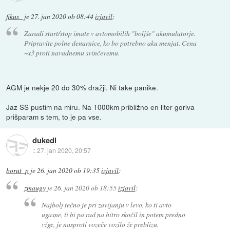
fikus_
je
27. jan 2020 ob 08:44
izjavil
:
Zaradi start/stop imate v avtomobilih "boljše" akumulatorje.
Pripravite polne denarnice, ko bo potrebno aku menjat. Cena
~x3 proti navadnemu svinčevemu.
AGM je nekje 20 do 30% dražji. Ni take panike.
Jaz SS pustim na miru. Na 1000km približno en liter goriva
prišparam s tem, to je pa vse.
dukedl
::
27. jan 2020, 20:57
borut_p
je
26. jan 2020 ob 19:35
izjavil
:
zmaugy
je
26. jan 2020 ob 18:55
izjavil
:
Najbolj tečno je pri zavijanju v levo, ko ti avto
ugasne, ti bi pa rad na hitro skočil in potem predno
vžge, je nasproti vozeče vozilo že preblizu.