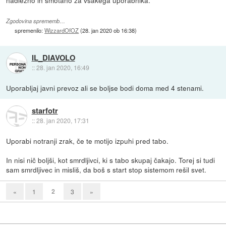
nadležno in smotano za vsakega uporabnika.
Zgodovina sprememb…
spremenilo:
WizzardOfOZ
(
28. jan 2020 ob 16:38
)
IL_DIAVOLO
::
28. jan 2020, 16:49
Uporabljaj javni prevoz ali se boljse bodi doma med 4 stenami.
starfotr
::
28. jan 2020, 17:31
Uporabi notranji zrak, če te motijo izpuhi pred tabo.
In nisi nič boljši, kot smrdljivci, ki s tabo skupaj čakajo. Torej si tudi
sam smrdljivec in misliš, da boš s start stop sistemom rešil svet.
2
«
1
3
»