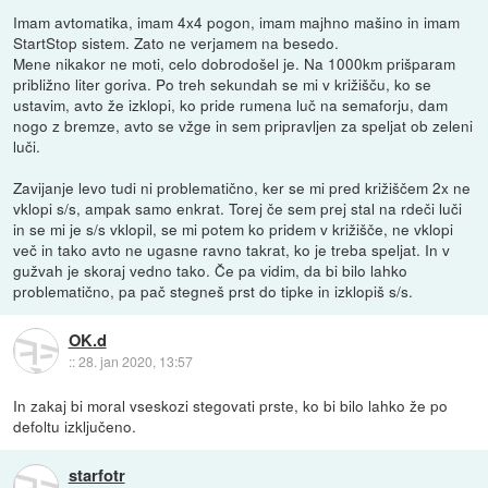
Imam avtomatika, imam 4x4 pogon, imam majhno mašino in imam
StartStop sistem. Zato ne verjamem na besedo.
Mene nikakor ne moti, celo dobrodošel je. Na 1000km prišparam
približno liter goriva. Po treh sekundah se mi v križišču, ko se
ustavim, avto že izklopi, ko pride rumena luč na semaforju, dam
nogo z bremze, avto se vžge in sem pripravljen za speljat ob zeleni
luči.
Zavijanje levo tudi ni problematično, ker se mi pred križiščem 2x ne
vklopi s/s, ampak samo enkrat. Torej če sem prej stal na rdeči luči
in se mi je s/s vklopil, se mi potem ko pridem v križišče, ne vklopi
več in tako avto ne ugasne ravno takrat, ko je treba speljat. In v
gužvah je skoraj vedno tako. Če pa vidim, da bi bilo lahko
problematično, pa pač stegneš prst do tipke in izklopiš s/s.
OK.d
::
28. jan 2020, 13:57
In zakaj bi moral vseskozi stegovati prste, ko bi bilo lahko že po
defoltu izključeno.
starfotr