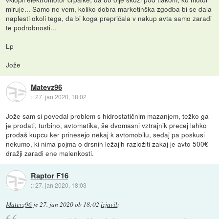
miruje... Samo ne vem, koliko dobra marketinška zgodba bi se dala
naplesti okoli tega, da bi koga prepričala v nakup avta samo zaradi
te podrobnosti...
Lp
Jože
Matevz96
::
27. jan 2020, 18:02
Jože sam si povedal problem s hidrostatičnim mazanjem, težko ga
je prodati, turbino, avtomatika, še dvomasni vztrajnik precej lahko
prodaš kupcu ker prinesejo nekaj k avtomobilu, sedaj pa poskusi
nekumo, ki nima pojma o drsnih ležajih razložiti zakaj je avto 500€
dražji zaradi ene malenkosti.
Raptor F16
::
27. jan 2020, 18:03
Matevz96
je
27. jan 2020 ob 18:02
izjavil
: