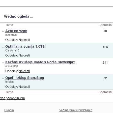
Vredno ogleda ...
Tema
Sporočila
»
Avto ne vzge
18
masarain
Oddelek:
Na cesti
»
Optimalna vožnja 1.0TSI
126
Carsomyr5
Oddelek:
Na cesti
»
Kakšne izkušnje imate s Porše Slovenija?
211
nokia6310
Oddelek:
Na cesti
»
Opel - izklop Start/Stop
72
forplan
Oddelek:
Na cesti
Tema
Sporočila
Več podobnih tem
Pravila
Večina pravic pridržanih