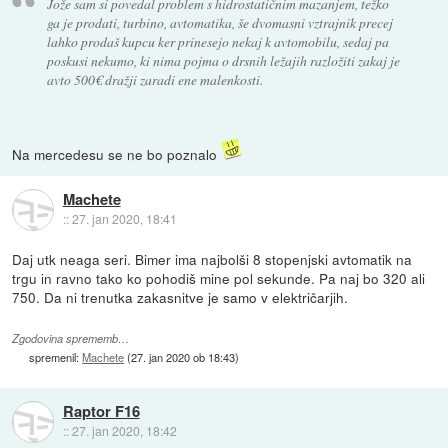
Jože sam si povedal problem s hidrostatičnim mazanjem, težko
ga je prodati, turbino, avtomatika, še dvomasni vztrajnik precej
lahko prodaš kupcu ker prinesejo nekaj k avtomobilu, sedaj pa
poskusi nekumo, ki nima pojma o drsnih ležajih razložiti zakaj je
avto 500€ dražji zaradi ene malenkosti.
Na mercedesu se ne bo poznalo
Machete
::
27. jan 2020, 18:41
Daj utk neaga seri. Bimer ima najbolši 8 stopenjski avtomatik na
trgu in ravno tako ko pohodiš mine pol sekunde. Pa naj bo 320 ali
750. Da ni trenutka zakasnitve je samo v električarjih.
Zgodovina sprememb…
spremenil:
Machete
(
27. jan 2020 ob 18:43
)
Raptor F16
::
27. jan 2020, 18:42