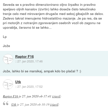
Seveda se s pravilno dimenzionirano oljno črpalko in pravilno
speljavo oljnih kanalov (izvrtin) lahko doseže čisto tekočinsko
trenje celo med mirovanjem drugače med seboj gibajočih se delov.
Zadevo takrat imenujemo hidrostatično mazanje. Je pa res, da se
pri motorjih z notranjim zgorevanjem osebnih vozil ob zagonu ne
uporablja, čeravno bi se lahko...
Lp
Jože
Raptor F16
::
27. jan 2020, 17:46
Jože, lahko bi se marsikaj, ampak kdo bo plačal ? :)
Utk
::
27. jan 2020, 17:52
Raptor F16
je
27. jan 2020 ob 17:41
izjavil
:
Utk
je
27. jan 2020 ob 10:19
izjavil
: