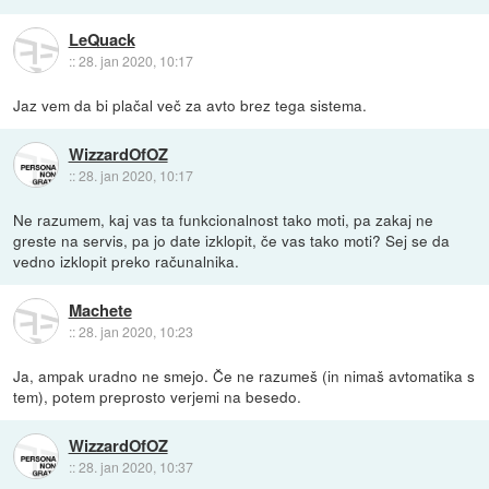
LeQuack
::
28. jan 2020, 10:17
Jaz vem da bi plačal več za avto brez tega sistema.
WizzardOfOZ
::
28. jan 2020, 10:17
Ne razumem, kaj vas ta funkcionalnost tako moti, pa zakaj ne
greste na servis, pa jo date izklopit, če vas tako moti? Sej se da
vedno izklopit preko računalnika.
Machete
::
28. jan 2020, 10:23
Ja, ampak uradno ne smejo. Če ne razumeš (in nimaš avtomatika s
tem), potem preprosto verjemi na besedo.
WizzardOfOZ
::
28. jan 2020, 10:37