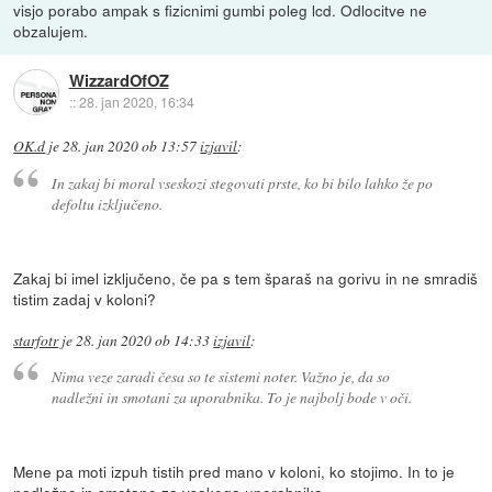
visjo porabo ampak s fizicnimi gumbi poleg lcd. Odlocitve ne
obzalujem.
WizzardOfOZ
::
28. jan 2020, 16:34
OK.d
je
28. jan 2020 ob 13:57
izjavil
:
In zakaj bi moral vseskozi stegovati prste, ko bi bilo lahko že po
defoltu izključeno.
Zakaj bi imel izključeno, če pa s tem šparaš na gorivu in ne smradiš
tistim zadaj v koloni?
starfotr
je
28. jan 2020 ob 14:33
izjavil
:
Nima veze zaradi česa so te sistemi noter. Važno je, da so
nadležni in smotani za uporabnika. To je najbolj bode v oči.
Mene pa moti izpuh tistih pred mano v koloni, ko stojimo. In to je