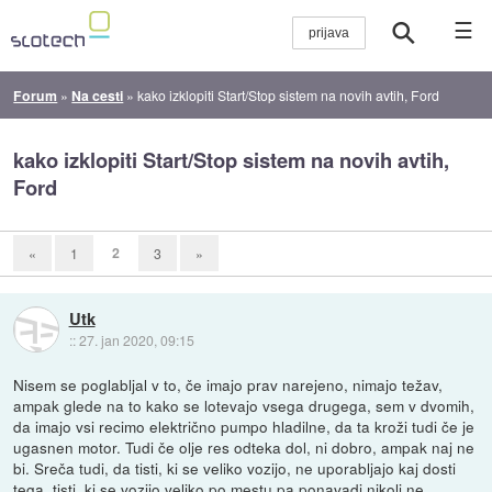
☰
Forum
»
Na cesti
»
kako izklopiti Start/Stop sistem na novih avtih, Ford
kako izklopiti Start/Stop sistem na novih avtih,
Ford
2
«
1
3
»
Utk
::
27. jan 2020, 09:15
Nisem se poglabljal v to, če imajo prav narejeno, nimajo težav,
ampak glede na to kako se lotevajo vsega drugega, sem v dvomih,
da imajo vsi recimo električno pumpo hladilne, da ta kroži tudi če je
ugasnen motor. Tudi če olje res odteka dol, ni dobro, ampak naj ne
bi. Sreča tudi, da tisti, ki se veliko vozijo, ne uporabljajo kaj dosti
tega, tisti, ki se vozijo veliko po mestu pa ponavadi nikoli ne