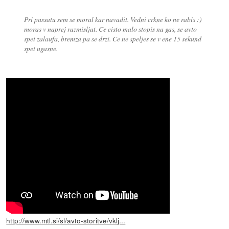
Pri passatu sem se moral kar navadit. Vedni crkne ko ne rabis :)
moras v naprej razmisljat. Ce cisto malo stopis na gas, se avto
spet zalaufa, bremza pa se drzi. Ce ne speljes se v ene 15 sekund
spet ugasne.
http://www.mtl.si/sl/avto-storitve/vklj...