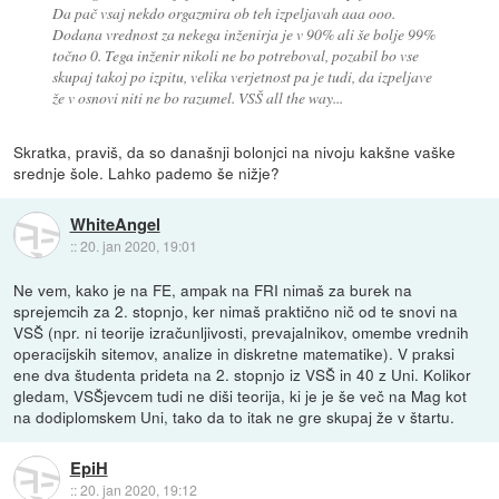
Da pač vsaj nekdo orgazmira ob teh izpeljavah aaa ooo.
Dodana vrednost za nekega inženirja je v 90% ali še bolje 99%
točno 0. Tega inženir nikoli ne bo potreboval, pozabil bo vse
skupaj takoj po izpitu, velika verjetnost pa je tudi, da izpeljave
že v osnovi niti ne bo razumel. VSŠ all the way...
Skratka, praviš, da so današnji bolonjci na nivoju kakšne vaške
srednje šole. Lahko pademo še nižje?
WhiteAngel
::
20. jan 2020, 19:01
Ne vem, kako je na FE, ampak na FRI nimaš za burek na
sprejemcih za 2. stopnjo, ker nimaš praktično nič od te snovi na
VSŠ (npr. ni teorije izračunljivosti, prevajalnikov, omembe vrednih
operacijskih sitemov, analize in diskretne matematike). V praksi
ene dva študenta prideta na 2. stopnjo iz VSŠ in 40 z Uni. Kolikor
gledam, VSŠjevcem tudi ne diši teorija, ki je je še več na Mag kot
na dodiplomskem Uni, tako da to itak ne gre skupaj že v štartu.
EpiH
::
20. jan 2020, 19:12