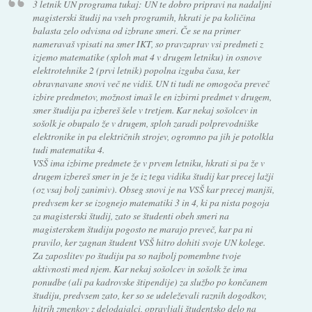
3 letnik UN programa tukaj: UN te dobro pripravi na nadaljni
magisterski študij na vseh programih, hkrati je pa količina
balasta zelo odvisna od izbrane smeri. Če se na primer
nameravaš vpisati na smer IKT, so pravzaprav vsi predmeti z
izjemo matematike (sploh mat 4 v drugem letniku) in osnove
elektrotehnike 2 (prvi letnik) popolna izguba časa, ker
obravnavane snovi več ne vidiš. UN ti tudi ne omogoča preveč
izbire predmetov, možnost imaš le en izbirni predmet v drugem,
smer študija pa izbereš šele v tretjem. Kar nekaj sošolcev in
sošolk je obupalo že v drugem, sploh zaradi polprevodniške
elektronike in pa električnih strojev, ogromno pa jih je potolkla
tudi matematika 4.
VSŠ ima izbirne predmete že v prvem letniku, hkrati si pa že v
drugem izbereš smer in je že iz tega vidika študij kar precej lažji
(oz vsaj bolj zanimiv). Obseg snovi je na VSŠ kar precej manjši,
predvsem ker se izognejo matematiki 3 in 4, ki pa nista pogoja
za magisterski študij, zato se študenti obeh smeri na
magisterskem študiju pogosto ne marajo preveč, kar pa ni
pravilo, ker zagnan študent VSŠ hitro dohiti svoje UN kolege.
Za zaposlitev po študiju pa so najbolj pomembne tvoje
aktivnosti med njem. Kar nekaj sošolcev in sošolk že ima
ponudbe (ali pa kadrovske štipendije) za službo po končanem
študiju, predvsem zato, ker so se udeleževali raznih dogodkov,
hitrih zmenkov z delodajalci, opravljali študentsko delo na