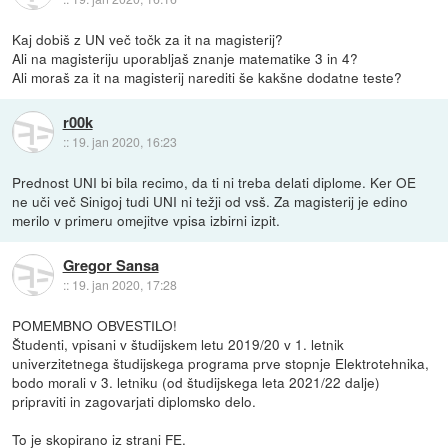
Kaj dobiš z UN več točk za it na magisterij?
Ali na magisteriju uporabljaš znanje matematike 3 in 4?
Ali moraš za it na magisterij narediti še kakšne dodatne teste?
r00k
::
19. jan 2020, 16:23
Prednost UNI bi bila recimo, da ti ni treba delati diplome. Ker OE
ne uči več Sinigoj tudi UNI ni težji od vsš. Za magisterij je edino
merilo v primeru omejitve vpisa izbirni izpit.
Gregor Sansa
::
19. jan 2020, 17:28
POMEMBNO OBVESTILO!
Študenti, vpisani v študijskem letu 2019/20 v 1. letnik
univerzitetnega študijskega programa prve stopnje Elektrotehnika,
bodo morali v 3. letniku (od študijskega leta 2021/22 dalje)
pripraviti in zagovarjati diplomsko delo.
To je skopirano iz strani FE.