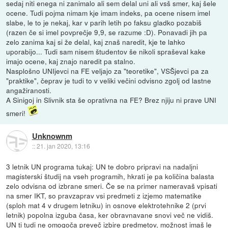
sedaj niti enega ni zanimalo ali sem delal uni ali vsš smer, kaj šele
ocene. Tudi pojma nimam kje imam indeks, pa ocene nisem imel
slabe, le to je nekaj, kar v parih letih po faksu gladko pozabiš
(razen če si imel povprečje 9,9, se razume :D). Ponavadi jih pa
zelo zanima kaj si že delal, kaj znaš naredit, kje te lahko
uporabijo... Tudi sam nisem študentov še nikoli spraševal kake
imajo ocene, kaj znajo naredit pa stalno.
Nasplošno UNIjevci na FE veljajo za "teoretike", VSŠjevci pa za
"praktike", čeprav je tudi to v veliki večini odvisno zgolj od lastne
angažiranosti.
A Sinigoj in Slivnik sta še oprativna na FE? Brez njiju ni prave UNI
smeri!
Unknownm
::
21. jan 2020, 13:16
3 letnik UN programa tukaj: UN te dobro pripravi na nadaljni
magisterski študij na vseh programih, hkrati je pa količina balasta
zelo odvisna od izbrane smeri. Če se na primer nameravaš vpisati
na smer IKT, so pravzaprav vsi predmeti z izjemo matematike
(sploh mat 4 v drugem letniku) in osnove elektrotehnike 2 (prvi
letnik) popolna izguba časa, ker obravnavane snovi več ne vidiš.
UN ti tudi ne omogoča preveč izbire predmetov, možnost imaš le