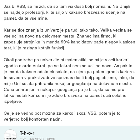
Jaz bi VSS, se mi zdi, da so tam vsi dosti bolj normalni. Na Unijih
se najdejo profesorji, ki te silijo v kaksno brezvezno ucenje na
pamet, da te vse mine.
Kar se tice znanja iz univerz je pa tudi tako tako. Velika vecina se
vse uci na novo na delovnem mestu. Znanec ima firmo, ki
zaposluje strojnike in menda 90% kandidatov pade njegov klasicen
test, ki je razlaga kotnih funkcij.
Okoli pootrebe po univerzitetni matematiki, se mi je v celi karieri
zgodilo morda enkrat, pa se takrat sem se ucil na novo. Ampak to
je morda kaksen odstotek solate, na njem pa potem gradis kariero.
In seveda v praksi zadeve spoznas dosti bolj poglobljeno, tako, da
mi je Uni solata prihranila nekaj ur googlanja na delovnem mestu.
Cena prihranjenih nekaj ur googlanja pa je bila, da so me profi
lahko metali ker se mi je zdelo brezveze na pamet uciti celotne
izpeljave.
Ce je se vedno pot mozna za karkoli skozi VSS, potem je to
verjetno bolj komforten nacin.
T-h-o-r
::
24. jan 2020, 08:28