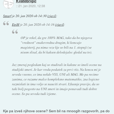
Kvatebrigic
::
21. jan 2020, 12:38
Smurf
je
20. jan 2020 ob 14:30
izjavil
:
EpiH
je
20. jan 2020 ob 14:16
izjavil
:
OP je rekel, da gre 100% MAG, tako da bo njegova
"vrednost" enakovredna drugim, ki koncajo
magisterij, pa nima veze kje so bili na 1. stopnji (se
nisem slisal, da bi kaksen delodejalec gledal na to).
Jaz zmeraj pogledam kaj so studirali in kaksne so imeli ocene na
studijski smeri. Je kar vredu podatek za prvi vtis. Na koncu mi je
seveda vseeno, ce ima nekdo VSS, UNI ali MAG. Me pa recimo
zanima, ce razume malce kompleksno matematiko, zna logicno
razmislati in ima voljo se nauciti stvari. Izkusnje pravijo, da so
taki bolj pogosto na UNI smeri in imajo ponavadi tudi dobre
ocene. So pa seveda tudi izjeme.
Kje pa izveš njihove ocene? Sem bil na mnoogih razgovorih, pa do