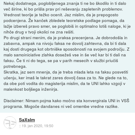
Nekaj dodatnega, poglobljenega znanja ti ne bo škodilo in ti dalo
več širine, ki bo prišla prav pri reševanju zapletenih problemov.
Vrednost teorije je težko ocenit. Jaz mislim, da je prepogosto
podcenjena. Že kanček zbledele teoretske podlage pomaga, da
lažje izbereš pravo smer, se poglobiš in optimalno lotiš naloge, ki je
nihče drug v tvoji okolici ne zna rešiti.
Po drugi strani menim, da je praksa precenjena. Je dobrodošla in
zabavna, ampak na nivoju faksa ne dovolj zahtevna, da bi ti dala
kaj dosti drugega kot obrtniške sposobnosti na svojem področju. Z
malo samoiniciative zlahka dosežeš vse in še več kar bi ti dali na
faksu. Če ti ni do tega, se pa v parih mesecih v službi priučiš
potrebnega.
Skratka, jaz sem mnenja, da je treba mlada leta na faksu posvetiti
učenju, ker imaš le takrat zares dovolj časa za to. Ne glede na to,
da obe poti vodita do magisterija mislim, da te UNI lahko vzgoji v
malenkost boljšega inženirja.
Disclaimer: Nimam pojma kako močno sta konvergirala UNI in VSŠ
programa. Mogoče dandanes ni več omembe vredne razlike.
SaXsIm
::
19. jan 2020, 19:50