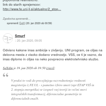
link do starih sprejemcov:
http://www.fe.uni-lj.si/aktualno/2_stop...
Zgodovina sprememb…
spremenil:
EpiH
(
20. jan 2020 ob 00:59
)
Smurf
::
20. jan 2020, 09:05
Odvisno kaksne imas ambicije v zivljenju. UNI program, ce ciljas na
delovna mesta z visoko dodano vrednostjo. VSS, ce ti je vazno, da
imas diplomo in ciljas na neko povprecno elektrotehnisko sluzbo.
SaXsIm
je
19. jan 2020 ob 19:50
izjavil
:
V praksi to vodi do precejšnjega razvrednotenja vrednosti
magisterija iz FE UL - s pametno izbiro smeri (npr ETAP VSŠ in
2. stopnja energetika) se izogneš vsej teoriji in večini snovi
integralskih transformacij, diferencialne geometrije in
diferencialnih enačb.