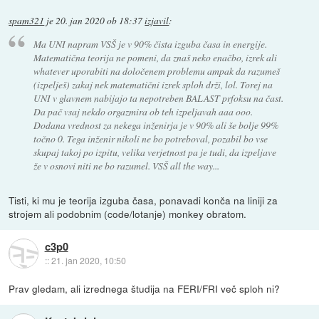
spam321
je
20. jan 2020 ob 18:37
izjavil
:
Ma UNI napram VSŠ je v 90% čista izguba časa in energije.
Matematična teorija ne pomeni, da znaš neko enačbo, izrek ali
whatever uporabiti na določenem problemu ampak da razumeš
(izpelješ) zakaj nek matematični izrek sploh drži, lol. Torej na
UNI v glavnem nabijajo ta nepotreben BALAST prfoksu na čast.
Da pač vsaj nekdo orgazmira ob teh izpeljavah aaa ooo.
Dodana vrednost za nekega inženirja je v 90% ali še bolje 99%
točno 0. Tega inženir nikoli ne bo potreboval, pozabil bo vse
skupaj takoj po izpitu, velika verjetnost pa je tudi, da izpeljave
že v osnovi niti ne bo razumel. VSŠ all the way...
Tisti, ki mu je teorija izguba časa, ponavadi konča na liniji za
strojem ali podobnim (code/lotanje) monkey obratom.
c3p0
::
21. jan 2020, 10:50
Prav gledam, ali izrednega študija na FERI/FRI več sploh ni?