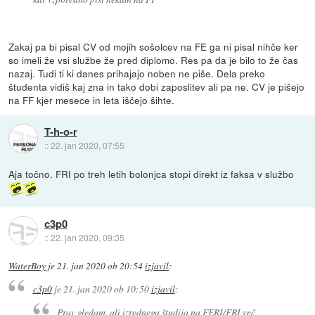
Zakaj pa bi pisal CV od mojih sošolcev na FE ga ni pisal nihče ker
so imeli že vsi službe že pred diplomo. Res pa da je bilo to že čas
nazaj. Tudi ti ki danes prihajajo noben ne piše. Dela preko
študenta vidiš kaj zna in tako dobi zaposlitev ali pa ne. CV je pišejo
na FF kjer mesece in leta iščejo šihte.
T-h-o-r
::
22. jan 2020, 07:55
Aja točno. FRI po treh letih bolonjca stopi direkt iz faksa v službo
c3p0
::
22. jan 2020, 09:35
WaterBoy
je
21. jan 2020 ob 20:54
izjavil
:
c3p0
je
21. jan 2020 ob 10:50
izjavil
:
Prav gledam, ali izrednega študija na FERI/FRI več