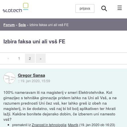
☰
Forum
»
Šola
»
Izbira faksa uni ali vsš FE
Izbira faksa uni ali vsš FE
«
1
2
»
Gregor Sansa
::
19. jan 2020, 15:59
100% nameravam iti na magisterij v smeri Elektrotehnike. Kot
gimazijec s tehniške gimnazije pridem lahko na Uni ali Vsš, a ne
razumem prednosti Uni čez vsš, ker lahko greš iz obeh na
magisterij, in še dodatno, vsš naj bi bil bolj aplikativen ter hkrati
lažji. Kakšne bonitete dejansko dobim, če izberem uni namesto
vsš?
premaknil iz
Znanost in tehnologija
:
Mavrik
(
19. jan 2020 ob 16:23
)