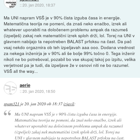
::
20. jan 2020, 18:37
Ma UNI napram VSŠ je v 90% čista izguba časa in energije.
Matematična teorija ne pomeni, da znaš neko enačbo, izrek ali
whatever uporabiti na določenem problemu ampak da razumeš
(izpelješ) zakaj nek matematični izrek sploh drži, lol. Torej na UNI v
glavnem nabijajo ta nepotreben BALAST prfoksu na čast. Da pač
vsaj nekdo orgazmira ob teh izpeljavah aaa ooo. Dodana vrednost
za nekega inženirja je v 90% ali še bolje 99% točno 0. Tega inženir
nikoli ne bo potreboval, pozabil bo vse skupaj takoj po izpitu, velika
verjetnost pa je tudi, da izpeljave že v osnovi niti ne bo razumel.
VSŠ all the way...
aerie
::
20. jan 2020, 18:50
spam321
je
20. jan 2020 ob 18:37
izjavil
:
Ma UNI napram VSŠ je v 90% čista izguba časa in energije.
Matematična teorija ne pomeni, da znaš neko enačbo, izrek ali
whatever uporabiti na določenem problemu ampak da razumeš
(izpelješ) zakaj nek matematični izrek sploh drži, lol. Torej na
UNI v glavnem nabijajo ta nepotreben BALAST prfoksu na čast.