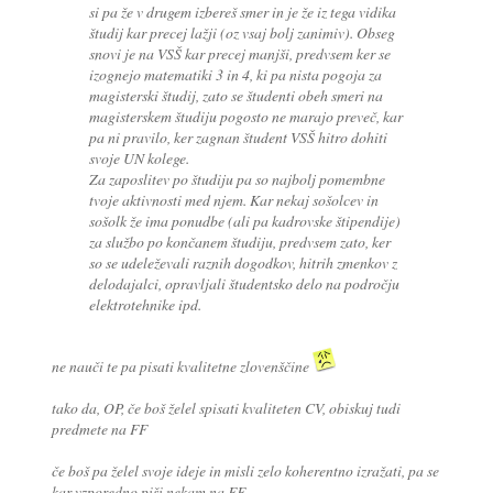
si pa že v drugem izbereš smer in je že iz tega vidika
študij kar precej lažji (oz vsaj bolj zanimiv). Obseg
snovi je na VSŠ kar precej manjši, predvsem ker se
izognejo matematiki 3 in 4, ki pa nista pogoja za
magisterski študij, zato se študenti obeh smeri na
magisterskem študiju pogosto ne marajo preveč, kar
pa ni pravilo, ker zagnan študent VSŠ hitro dohiti
svoje UN kolege.
Za zaposlitev po študiju pa so najbolj pomembne
tvoje aktivnosti med njem. Kar nekaj sošolcev in
sošolk že ima ponudbe (ali pa kadrovske štipendije)
za službo po končanem študiju, predvsem zato, ker
so se udeleževali raznih dogodkov, hitrih zmenkov z
delodajalci, opravljali študentsko delo na področju
elektrotehnike ipd.
ne nauči te pa pisati kvalitetne zlovenščine
tako da, OP, če boš želel spisati kvaliteten CV, obiskuj tudi
predmete na FF
če boš pa želel svoje ideje in misli zelo koherentno izražati, pa se
kar vzporedno piši nekam na FF