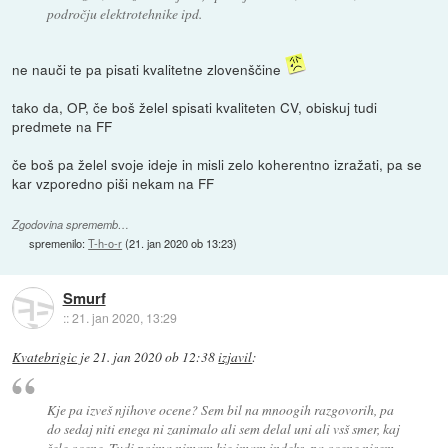
področju elektrotehnike ipd.
ne nauči te pa pisati kvalitetne zlovenščine
tako da, OP, če boš želel spisati kvaliteten CV, obiskuj tudi
predmete na FF
če boš pa želel svoje ideje in misli zelo koherentno izražati, pa se
kar vzporedno piši nekam na FF
Zgodovina sprememb…
spremenilo:
T-h-o-r
(
21. jan 2020 ob 13:23
)
Smurf
::
21. jan 2020, 13:29
Kvatebrigic
je
21. jan 2020 ob 12:38
izjavil
:
Kje pa izveš njihove ocene? Sem bil na mnoogih razgovorih, pa
do sedaj niti enega ni zanimalo ali sem delal uni ali vsš smer, kaj
šele ocene. Tudi pojma nimam kje imam indeks, pa ocene nisem