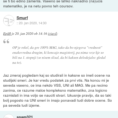
se ti bo edino zamerila. Vseeno se lahko naknadno (na)ucis
matematiko, je na netu povno teh coursov.
Smurf
::
20. jan 2020, 14:30
EpiH
je
20. jan 2020 ob 14:16
izjavil
:
OP je rekel, da gre 100% MAG, tako da bo njegova "vrednost"
enakovredna drugim, ki koncajo magisterij, pa nima veze kje so
bili na 1. stopnji (se nisem slisal, da bi kaksen delodejalec gledal
na to).
Jaz zmeraj pogledam kaj so studirali in kaksne so imeli ocene na
studijski smeri. Je kar vredu podatek za prvi vtis. Na koncu mi je
seveda vseeno, ce ima nekdo VSS, UNI ali MAG. Me pa recimo
zanima, ce razume malce kompleksno matematiko, zna logicno
razmislati in ima voljo se nauciti stvari. Izkusnje pravijo, da so taki
bolj pogosto na UNI smeri in imajo ponavadi tudi dobre ocene. So
pa seveda tudi izjeme.
spam321