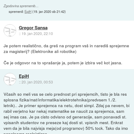
Zgodovina sprememb…
spremenil:
EpiH
(
19. jan 2020 ob 21:42
)
Gregor Sansa
::
19. jan 2020, 22:10
Je potem realistično, da greš na program vsš in narediš sprejemne
za magisterij? (Elektronike ali robotike)
Če je odgovor na to vprašanje ja, potem je izbira več kot jasna.
EpiH
::
20. jan 2020, 00:53
Včasih so meli vss se celo prednost pri sprejemcih, tisto je bla res
splosna fizika/mat/informatika/elektrotehnika(predvsem 1./2.
letnik).. Je primer sprejemca na netu, dost simpl. Zdaj pa nevem, bi
rabil verjetno kar nekaj matematike se naucit za sprejemca, sam
sej imas cas. Je pa cisto odvisno od generacije, sam ponavadi st.
vpisanih studentov ne preseze kaj dosti st. vpisnih mest. Enkrat
vem da je bila najvisja meja(od programov) 50% tock. Tako da imo
popolnoma realnisticno.