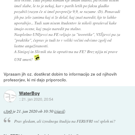
imel slabe, le to je nekaj, kar v parih letih po faksu gladko
pozabiš (razen če si imel povprečje 9,9, se razume :D). Ponavadi
jih pa zelo zanima kaj si že delal, kaj znaš naredit, kje te lahko
uporabijo... Tudi sam nisem študentov še nikoli spraševal kake
imajo ocene, kaj znajo naredit pa stalno.
Nasplošno UNIjevci na FE veljajo za "teoretike", VSŠjevci pa za
"praktike", čeprav je tudi to v veliki večini odvisno zgolj od
lastne angažiranosti.
A Sinigoj in Slivnik sta še oprativna na FE? Brez njiju ni prave
UNI smeri!
Vprasam jih oz. dostikrat dobim to informacijo ze od njihovih
profesorjev, ki mi dajo priporocilo.
WaterBoy
::
21. jan 2020, 20:54
c3p0
je
21. jan 2020 ob 10:50
izjavil
:
Prav gledam, ali izrednega študija na FERI/FRI več sploh ni?