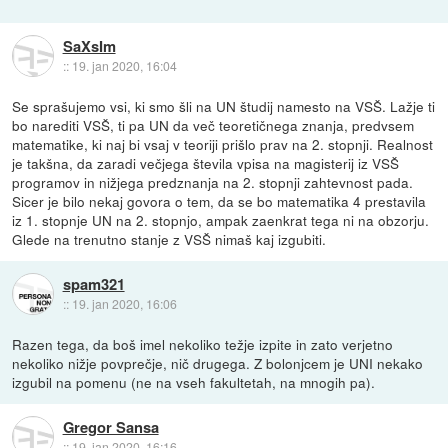
SaXsIm
::
19. jan 2020, 16:04
Se sprašujemo vsi, ki smo šli na UN študij namesto na VSŠ. Lažje ti
bo narediti VSŠ, ti pa UN da več teoretičnega znanja, predvsem
matematike, ki naj bi vsaj v teoriji prišlo prav na 2. stopnji. Realnost
je takšna, da zaradi večjega števila vpisa na magisterij iz VSŠ
programov in nižjega predznanja na 2. stopnji zahtevnost pada.
Sicer je bilo nekaj govora o tem, da se bo matematika 4 prestavila
iz 1. stopnje UN na 2. stopnjo, ampak zaenkrat tega ni na obzorju.
Glede na trenutno stanje z VSŠ nimaš kaj izgubiti.
spam321
::
19. jan 2020, 16:06
Razen tega, da boš imel nekoliko težje izpite in zato verjetno
nekoliko nižje povprečje, nič drugega. Z bolonjcem je UNI nekako
izgubil na pomenu (ne na vseh fakultetah, na mnogih pa).
Gregor Sansa
::
19. jan 2020, 16:16