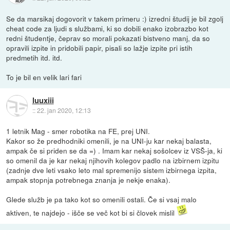
Se da marsikaj dogovorit v takem primeru :) izredni študij je bil zgolj
cheat code za ljudi s službami, ki so dobili enako izobrazbo kot
redni študentje, čeprav so morali pokazati bistveno manj, da so
opravili izpite in pridobili papir, pisali so lažje izpite pri istih
predmetih itd. itd.
To je bil en velik lari fari
luuxiii
::
22. jan 2020, 12:13
1 letnik Mag - smer robotika na FE, prej UNI.
Kakor so že predhodniki omenili, je na UNI-ju kar nekaj balasta,
ampak če si priden se da =) . Imam kar nekaj sošolcev iz VSŠ-ja, ki
so omenil da je kar nekaj njihovih kolegov padlo na izbirnem izpitu
(zadnje dve leti vsako leto mal spremenijo sistem izbirnega izpita,
ampak stopnja potrebnega znanja je nekje enaka).
Glede služb je pa tako kot so omenili ostali. Če si vsaj malo
aktiven, te najdejo - išče se več kot bi si človek mislil