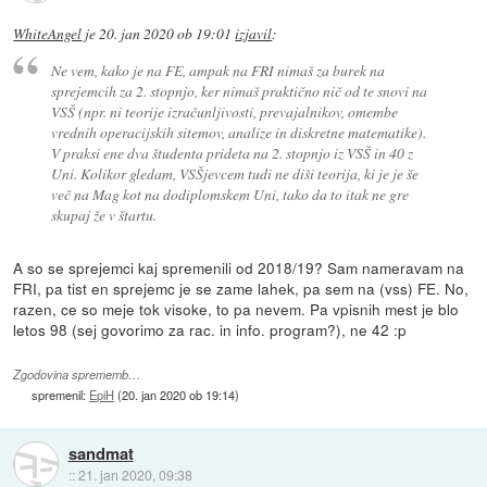
WhiteAngel
je
20. jan 2020 ob 19:01
izjavil
:
Ne vem, kako je na FE, ampak na FRI nimaš za burek na
sprejemcih za 2. stopnjo, ker nimaš praktično nič od te snovi na
VSŠ (npr. ni teorije izračunljivosti, prevajalnikov, omembe
vrednih operacijskih sitemov, analize in diskretne matematike).
V praksi ene dva študenta prideta na 2. stopnjo iz VSŠ in 40 z
Uni. Kolikor gledam, VSŠjevcem tudi ne diši teorija, ki je je še
več na Mag kot na dodiplomskem Uni, tako da to itak ne gre
skupaj že v štartu.
A so se sprejemci kaj spremenili od 2018/19? Sam nameravam na
FRI, pa tist en sprejemc je se zame lahek, pa sem na (vss) FE. No,
razen, ce so meje tok visoke, to pa nevem. Pa vpisnih mest je blo
letos 98 (sej govorimo za rac. in info. program?), ne 42 :p
Zgodovina sprememb…
spremenil:
EpiH
(
20. jan 2020 ob 19:14
)
sandmat
::
21. jan 2020, 09:38