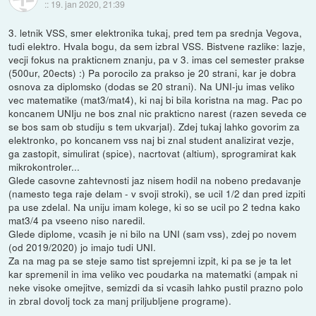
::
19. jan 2020, 21:39
3. letnik VSS, smer elektronika tukaj, pred tem pa srednja Vegova,
tudi elektro. Hvala bogu, da sem izbral VSS. Bistvene razlike: lazje,
vecji fokus na prakticnem znanju, pa v 3. imas cel semester prakse
(500ur, 20ects) :) Pa porocilo za prakso je 20 strani, kar je dobra
osnova za diplomsko (dodas se 20 strani). Na UNI-ju imas veliko
vec matematike (mat3/mat4), ki naj bi bila koristna na mag. Pac po
koncanem UNIju ne bos znal nic prakticno narest (razen seveda ce
se bos sam ob studiju s tem ukvarjal). Zdej tukaj lahko govorim za
elektronko, po koncanem vss naj bi znal student analizirat vezje,
ga zastopit, simulirat (spice), nacrtovat (altium), sprogramirat kak
mikrokontroler...
Glede casovne zahtevnosti jaz nisem hodil na nobeno predavanje
(namesto tega raje delam - v svoji stroki), se ucil 1/2 dan pred izpiti
pa use zdelal. Na uniju imam kolege, ki so se ucil po 2 tedna kako
mat3/4 pa vseeno niso naredil.
Glede diplome, vcasih je ni bilo na UNI (sam vss), zdej po novem
(od 2019/2020) jo imajo tudi UNI.
Za na mag pa se steje samo tist sprejemni izpit, ki pa se je ta let
kar spremenil in ima veliko vec poudarka na matematki (ampak ni
neke visoke omejitve, semizdi da si vcasih lahko pustil prazno polo
in zbral dovolj tock za manj priljubljene programe).