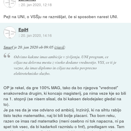
::
20. jan 2020, 12:18
Pejt na UNI, o VSŠju ne razmišljat, če si sposoben narest UNI.
EpiH
::
20. jan 2020, 14:16
Smurf
je
20. jan 2020 ob 09:05
izjavil
:
Odvisno kaksne imas ambicije v zivljenju. UNI program, ce
ciljas na delovna mesta z visoko dodano vrednostjo. VSS, ce ti je
vazno, da imas diplomo in ciljas na neko povprecno
elektrotehnisko sluzbo.
OP je rekel, da gre 100% MAG, tako da bo njegova "vrednost"
enakovredna drugim, ki koncajo magisterij, pa nima veze kje so bili
na 1. stopnji (se nisem slisal, da bi kaksen delodejalec gledal na
to).
Je pa res da je vse odvisno od ambicij. Inzinirji, ki na sihtu rabijo
tisto tezko matematiko, naj bi bili bolje placani. Tko bom reku,
razen ce imas rad matematko (meni osebno ni tok napacna, ni pa
spet tok vsec, da bi kadarkoli razmislu o fmf), predlagam vss. Tam