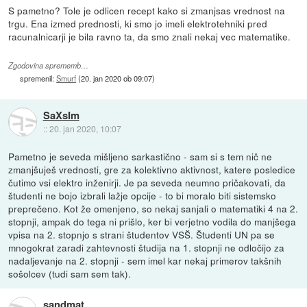
S pametno? Tole je odlicen recept kako si zmanjsas vrednost na
trgu. Ena izmed prednosti, ki smo jo imeli elektrotehniki pred
racunalnicarji je bila ravno ta, da smo znali nekaj vec matematike.
Zgodovina sprememb…
spremenil:
Smurf
(
20. jan 2020 ob 09:07
)
SaXsIm
::
20. jan 2020, 10:07
Pametno je seveda mišljeno sarkastično - sam si s tem nič ne
zmanjšuješ vrednosti, gre za kolektivno aktivnost, katere posledice
čutimo vsi elektro inženirji. Je pa seveda neumno pričakovati, da
študenti ne bojo izbrali lažje opcije - to bi moralo biti sistemsko
preprečeno. Kot že omenjeno, so nekaj sanjali o matematiki 4 na 2.
stopnji, ampak do tega ni prišlo, ker bi verjetno vodila do manjšega
vpisa na 2. stopnjo s strani študentov VSŠ. Študenti UN pa se
mnogokrat zaradi zahtevnosti študija na 1. stopnji ne odločijo za
nadaljevanje na 2. stopnji - sem imel kar nekaj primerov takšnih
sošolcev (tudi sam sem tak).
sandmat