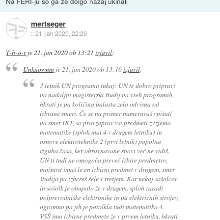
Na FERI-ju so ga že dolgo nazaj ukinali
mertseger
::
21. jan 2020, 22:29
T-h-o-r
je
21. jan 2020 ob 13:21
izjavil
:
Unknownm
je
21. jan 2020 ob 13:16
izjavil
:
3 letnik UN programa tukaj: UN te dobro pripravi
na nadaljni magisterski študij na vseh programih,
hkrati je pa količina balasta zelo odvisna od
izbrane smeri. Če se na primer nameravaš vpisati
na smer IKT, so pravzaprav vsi predmeti z izjemo
matematike (sploh mat 4 v drugem letniku) in
osnove elektrotehnike 2 (prvi letnik) popolna
izguba časa, ker obravnavane snovi več ne vidiš.
UN ti tudi ne omogoča preveč izbire predmetov,
možnost imaš le en izbirni predmet v drugem, smer
študija pa izbereš šele v tretjem. Kar nekaj sošolcev
in sošolk je obupalo že v drugem, sploh zaradi
polprevodniške elektronike in pa električnih strojev,
ogromno pa jih je potolkla tudi matematika 4.
VSŠ ima izbirne predmete že v prvem letniku, hkrati