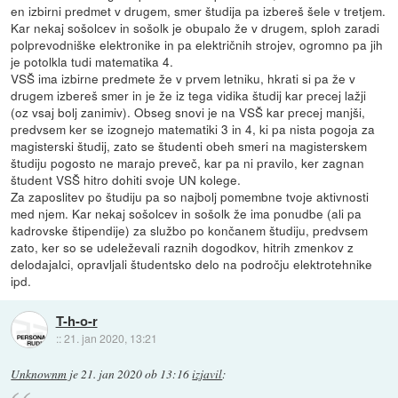
en izbirni predmet v drugem, smer študija pa izbereš šele v tretjem.
Kar nekaj sošolcev in sošolk je obupalo že v drugem, sploh zaradi
polprevodniške elektronike in pa električnih strojev, ogromno pa jih
je potolkla tudi matematika 4.
VSŠ ima izbirne predmete že v prvem letniku, hkrati si pa že v
drugem izbereš smer in je že iz tega vidika študij kar precej lažji
(oz vsaj bolj zanimiv). Obseg snovi je na VSŠ kar precej manjši,
predvsem ker se izognejo matematiki 3 in 4, ki pa nista pogoja za
magisterski študij, zato se študenti obeh smeri na magisterskem
študiju pogosto ne marajo preveč, kar pa ni pravilo, ker zagnan
študent VSŠ hitro dohiti svoje UN kolege.
Za zaposlitev po študiju pa so najbolj pomembne tvoje aktivnosti
med njem. Kar nekaj sošolcev in sošolk že ima ponudbe (ali pa
kadrovske štipendije) za službo po končanem študiju, predvsem
zato, ker so se udeleževali raznih dogodkov, hitrih zmenkov z
delodajalci, opravljali študentsko delo na področju elektrotehnike
ipd.
T-h-o-r
::
21. jan 2020, 13:21
Unknownm
je
21. jan 2020 ob 13:16
izjavil
: