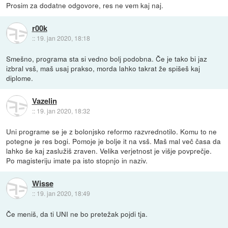
Prosim za dodatne odgovore, res ne vem kaj naj.
r00k
::
19. jan 2020, 18:18
Smešno, programa sta si vedno bolj podobna. Če je tako bi jaz
izbral vsš, maš usaj prakso, morda lahko takrat že spišeš kaj
diplome.
Vazelin
::
19. jan 2020, 18:32
Uni programe se je z bolonjsko reformo razvrednotilo. Komu to ne
potegne je res bogi. Pomoje je bolje it na vsš. Maš mal več časa da
lahko še kaj zaslužiš zraven. Velika verjetnost je višje povprečje.
Po magisteriju imate pa isto stopnjo in naziv.
Wisse
::
19. jan 2020, 18:49
Če meniš, da ti UNI ne bo pretežak pojdi tja.