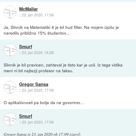
McMallar
::
22. jan 2020, 17:06
Ja, Slivnik na Matematiki 4 je bil hud filter. Na mojem izpitu je
naredilo približno 15% študentov...
Smurf
::
23. jan 2020, 16:28
Slivnik je bil pravicen, zahteval je tisto kar je ucil. Iz tega vidika
meni ni bil najtezji profesor na faksu.
Gregor Sansa
::
23. jan 2020, 17:09
O aplikativnosti pa bolje da ne govorimo...
Smurf
::
23. jan 2020, 17:56
Gregor Sansa
je
23. jan 2020 ob 17:09
izjavil
: