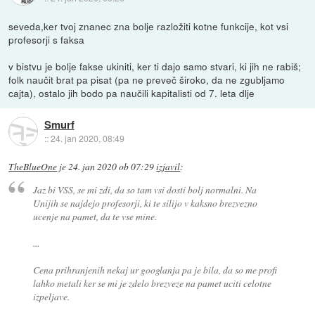
seveda,ker tvoj znanec zna bolje razložiti kotne funkcije, kot vsi
profesorji s faksa
v bistvu je bolje fakse ukiniti, ker ti dajo samo stvari, ki jih ne rabiš;
folk naučit brat pa pisat (pa ne preveč široko, da ne zgubljamo
cajta), ostalo jih bodo pa naučili kapitalisti od 7. leta dlje
Smurf
::
24. jan 2020, 08:49
TheBlueOne
je
24. jan 2020 ob 07:29
izjavil
:
Jaz bi VSS, se mi zdi, da so tam vsi dosti bolj normalni. Na
Unijih se najdejo profesorji, ki te silijo v kaksno brezvezno
ucenje na pamet, da te vse mine.
...
Cena prihranjenih nekaj ur googlanja pa je bila, da so me profi
lahko metali ker se mi je zdelo brezveze na pamet uciti celotne
izpeljave.