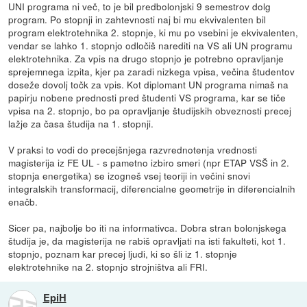
UNI programa ni več, to je bil predbolonjski 9 semestrov dolg
program. Po stopnji in zahtevnosti naj bi mu ekvivalenten bil
program elektrotehnika 2. stopnje, ki mu po vsebini je ekvivalenten,
vendar se lahko 1. stopnjo odločiš narediti na VS ali UN programu
elektrotehnika. Za vpis na drugo stopnjo je potrebno opravljanje
sprejemnega izpita, kjer pa zaradi nizkega vpisa, večina študentov
doseže dovolj točk za vpis. Kot diplomant UN programa nimaš na
papirju nobene prednosti pred študenti VS programa, kar se tiče
vpisa na 2. stopnjo, bo pa opravljanje študijskih obveznosti precej
lažje za časa študija na 1. stopnji.
V praksi to vodi do precejšnjega razvrednotenja vrednosti
magisterija iz FE UL - s pametno izbiro smeri (npr ETAP VSŠ in 2.
stopnja energetika) se izogneš vsej teoriji in večini snovi
integralskih transformacij, diferencialne geometrije in diferencialnih
enačb.
Sicer pa, najbolje bo iti na informativca. Dobra stran bolonjskega
študija je, da magisterija ne rabiš opravljati na isti fakulteti, kot 1.
stopnjo, poznam kar precej ljudi, ki so šli iz 1. stopnje
elektrotehnike na 2. stopnjo strojništva ali FRI.
EpiH