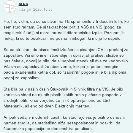
srus
::
22. jan 2020, 16:55
He, he, vidim, da so se stvari na FE spremenile v tridesetih letih, ko
sem študiral tam. Če si takrat hotel priti z VŠŠ na VIS (pogoj za
magistrski študij) si moral narediti diferencialne izpite. Poznam jih
nekaj, ki so to poizkusili, ne poznam nikogar, ki mu je to uspelo.
Se pa strinjam, da nismo imeli izkušenj s pisanjem CV in prošenj za
zaposlitev. Vsi smo imeli štipendije in opravljali prakse, službe so
nas čakale, dovolj je bilo, da si napisal stavek ali dva za kadrovsko.
Včasih so zaposlovali že absolvente, ker pa je potem mnogim
padla akademska ketna dol, so "zaostrili" pogoje in je bila diploma
pogoj za zaposlitev.
Sta bila pa v naših časih Štukovnik in Slivnik filtra na VIS. Je bilo
zanimivo videti na njunih pisnih izpitih rahlo plešaste gospode v
srednjih letih, ki so verjetno že n-tič opravljali eno od štirih
Matematik, ali eno od dveh Električnih meritev.
Ampak sedaj v modernih časih, ko študirajo vsi, je očitno osnovni
namen študija, da statistično niža nezaposlenost in poskrbi, da
študentska populacija ne demonstrira po ulicah.