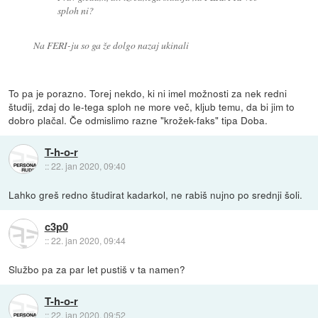
sploh ni?
Na FERI-ju so ga že dolgo nazaj ukinali
To pa je porazno. Torej nekdo, ki ni imel možnosti za nek redni
študij, zdaj do le-tega sploh ne more več, kljub temu, da bi jim to
dobro plačal. Če odmislimo razne "krožek-faks" tipa Doba.
T-h-o-r
::
22. jan 2020, 09:40
Lahko greš redno študirat kadarkol, ne rabiš nujno po srednji šoli.
c3p0
::
22. jan 2020, 09:44
Službo pa za par let pustiš v ta namen?
T-h-o-r
::
22. jan 2020, 09:52