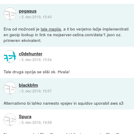
pegasus
::
5. dec 2019, 15:40
Ena od možnosti je
tale magija
, a ti bo verjetno lažje implementirati
en geoip lookup in link na mojserver-celina.com/data/1.json oz.
primeren ekvivalent.
c0dehunter
::
5. dec 2019, 15:54
Tale druga opcija se sliši ok. Hvala!
blackbfm
::
5. dec 2019, 15:57
Alternativno bi lahko namesto vpsjev in squidov uporabil aws s3
Spura
::
5. dec 2019, 19:59