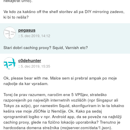
nekajkrat urno).
Ve kdo za kakšno off the shelf storitev ali pa DIY mirroring zadevo,
ki bi to rešila?
pegasus
::
5. dec 2019, 14:12
Stari dobri caching proxy? Squid, Varnish etc?
c0dehunter
::
5. dec 2019, 15:35
Ok, please bear with me. Malce sem si prebral ampak po moje
najbolje da kar vprašam.
Torej če prav razumem, naročim ene 5 VPSjev, strateško
razporejenih po največjih internetnih vozliščih (npr Singapur ali
Tokyo za azijo), gor namestim Squid, skonfiguriram in le-ta lokalno
kešira vse moje JSONe iz Nemčije. Ok. Kako pa sedaj
vprogramirati logiko v npr. Android app, da se poveže na najbližji
caching proxy, glede na fizično lokacijo uporabnika? Trenutno je
hardcodana domena strežnika (mojserver.com/data/1.json).