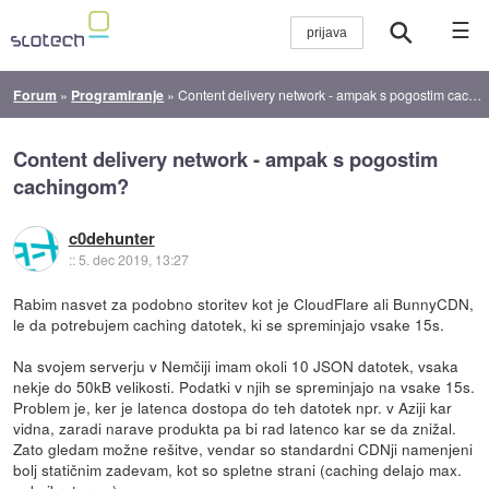
☰
Forum
»
Programiranje
»
Content delivery network - ampak s pogostim cachingom?
Content delivery network - ampak s pogostim
cachingom?
c0dehunter
::
5. dec 2019, 13:27
Rabim nasvet za podobno storitev kot je CloudFlare ali BunnyCDN,
le da potrebujem caching datotek, ki se spreminjajo vsake 15s.
Na svojem serverju v Nemčiji imam okoli 10 JSON datotek, vsaka
nekje do 50kB velikosti. Podatki v njih se spreminjajo na vsake 15s.
Problem je, ker je latenca dostopa do teh datotek npr. v Aziji kar
vidna, zaradi narave produkta pa bi rad latenco kar se da znižal.
Zato gledam možne rešitve, vendar so standardni CDNji namenjeni
bolj statičnim zadevam, kot so spletne strani (caching delajo max.