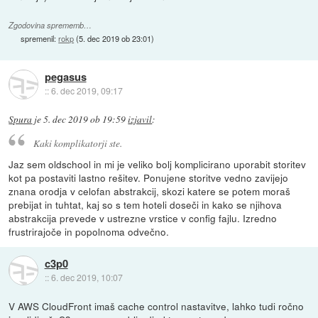
Zgodovina sprememb…
spremenil:
rokp
(
5. dec 2019 ob 23:01
)
pegasus
::
6. dec 2019, 09:17
Spura
je
5. dec 2019 ob 19:59
izjavil
:
Kaki komplikatorji ste.
Jaz sem oldschool in mi je veliko bolj komplicirano uporabit storitev
kot pa postaviti lastno rešitev. Ponujene storitve vedno zavijejo
znana orodja v celofan abstrakcij, skozi katere se potem moraš
prebijat in tuhtat, kaj so s tem hoteli doseči in kako se njihova
abstrakcija prevede v ustrezne vrstice v config fajlu. Izredno
frustrirajoče in popolnoma odvečno.
c3p0
::
6. dec 2019, 10:07
V AWS CloudFront imaš cache control nastavitve, lahko tudi ročno