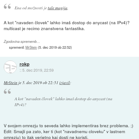
Ena od možnosti je
tale magija
,
A kot "navaden človek" lahko imaš dostop do anycast (na IPv4)?
multicast je recimo znanstvena fantastika.
Zgodovina sprememb…
spremenil:
MrStein
(
5. dec 2019 ob 22:52
)
rokp
::
5. dec 2019, 22:59
MrStein
je
5. dec 2019 ob 22:51
izjavil
:
A kot "navaden človek" lahko imaš dostop do anycast (na
IPv4)?
V svojem omrezju to seveda lahko implementiras brez problema. ;)
Edit: Smajli pa zato, ker ti (kot "navadnemu cloveku" v lastnem
omrezju) to itak verjetno kaj dosti ne koristi.