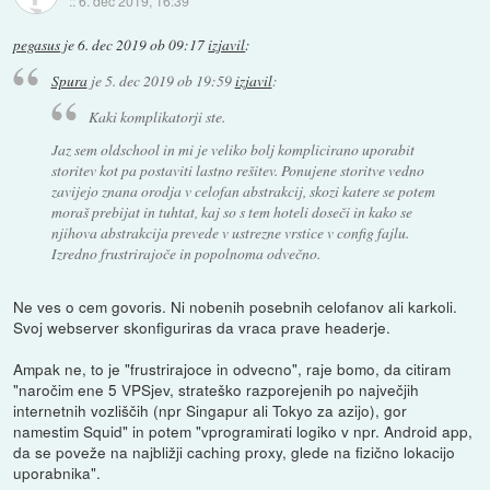
::
6. dec 2019, 16:39
pegasus
je
6. dec 2019 ob 09:17
izjavil
:
Spura
je
5. dec 2019 ob 19:59
izjavil
:
Kaki komplikatorji ste.
Jaz sem oldschool in mi je veliko bolj komplicirano uporabit
storitev kot pa postaviti lastno rešitev. Ponujene storitve vedno
zavijejo znana orodja v celofan abstrakcij, skozi katere se potem
moraš prebijat in tuhtat, kaj so s tem hoteli doseči in kako se
njihova abstrakcija prevede v ustrezne vrstice v config fajlu.
Izredno frustrirajoče in popolnoma odvečno.
Ne ves o cem govoris. Ni nobenih posebnih celofanov ali karkoli.
Svoj webserver skonfiguriras da vraca prave headerje.
Ampak ne, to je "frustrirajoce in odvecno", raje bomo, da citiram
"naročim ene 5 VPSjev, strateško razporejenih po največjih
internetnih vozliščih (npr Singapur ali Tokyo za azijo), gor
namestim Squid" in potem "vprogramirati logiko v npr. Android app,
da se poveže na najbližji caching proxy, glede na fizično lokacijo
uporabnika".