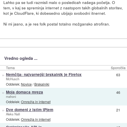
Lahko pa se tudi razmisli malo o posledicah našega početja. O
tem, v kaj se spreminja internet z nastopom takih globalnih storitev,
kot je CloudFlare, ki dobesedno ubijajo svobodni itnernet.
Ni mi jasno, a je res folk postal totalno možgansko atrofiran.
Vredno ogleda ...
Tema
Sporočila
»
Nemčija: najvarnejši brskalnik je Firefox
63
McHusch
Oddelek:
Novice
/
Brskalniki
»
Moja domaca mreza
46
mahoni
Oddelek:
Omrežja in internet
»
Dve domeni z istim IPjem
21
Aleks Nafi
Oddelek:
Omrežja in internet