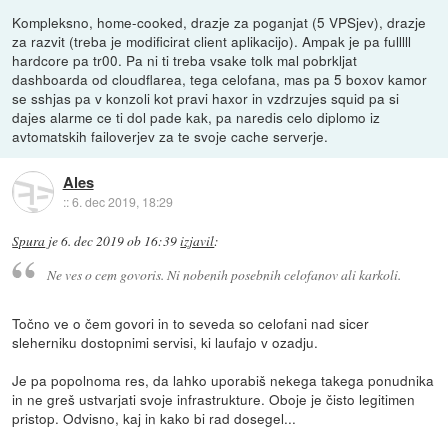
Kompleksno, home-cooked, drazje za poganjat (5 VPSjev), drazje
za razvit (treba je modificirat client aplikacijo). Ampak je pa fulllll
hardcore pa tr00. Pa ni ti treba vsake tolk mal pobrkljat
dashboarda od cloudflarea, tega celofana, mas pa 5 boxov kamor
se sshjas pa v konzoli kot pravi haxor in vzdrzujes squid pa si
dajes alarme ce ti dol pade kak, pa naredis celo diplomo iz
avtomatskih failoverjev za te svoje cache serverje.
Ales
::
6. dec 2019, 18:29
Spura
je
6. dec 2019 ob 16:39
izjavil
:
Ne ves o cem govoris. Ni nobenih posebnih celofanov ali karkoli.
Točno ve o čem govori in to seveda so celofani nad sicer
sleherniku dostopnimi servisi, ki laufajo v ozadju.
Je pa popolnoma res, da lahko uporabiš nekega takega ponudnika
in ne greš ustvarjati svoje infrastrukture. Oboje je čisto legitimen
pristop. Odvisno, kaj in kako bi rad dosegel...