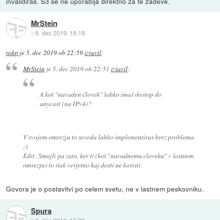
invalidiraš. S3 se ne uporablja direktno za te zadeve.
MrStein
::
6. dec 2019, 16:18
rokp
je
5. dec 2019 ob 22:59
izjavil
:
MrStein
je
5. dec 2019 ob 22:51
izjavil
:
A kot "navaden človek" lahko imaš dostop do
anycast (na IPv4)?
V svojem omrezju to seveda lahko implementiras brez problema.
;)
Edit: Smajli pa zato, ker ti (kot "navadnemu cloveku" v lastnem
omrezju) to itak verjetno kaj dosti ne koristi.
Govora je o postavitvi po celem svetu, ne v lastnem peskovniku.
Spura