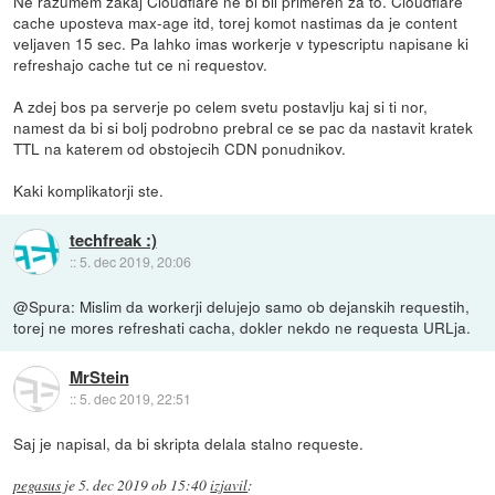
Ne razumem zakaj Cloudflare ne bi bil primeren za to. Cloudflare
cache uposteva max-age itd, torej komot nastimas da je content
veljaven 15 sec. Pa lahko imas workerje v typescriptu napisane ki
refreshajo cache tut ce ni requestov.
A zdej bos pa serverje po celem svetu postavlju kaj si ti nor,
namest da bi si bolj podrobno prebral ce se pac da nastavit kratek
TTL na katerem od obstojecih CDN ponudnikov.
Kaki komplikatorji ste.
techfreak :)
::
5. dec 2019, 20:06
@Spura: Mislim da workerji delujejo samo ob dejanskih requestih,
torej ne mores refreshati cacha, dokler nekdo ne requesta URLja.
MrStein
::
5. dec 2019, 22:51
Saj je napisal, da bi skripta delala stalno requeste.
pegasus
je
5. dec 2019 ob 15:40
izjavil
: