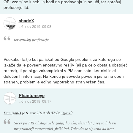
OP: vzemi se k sebi in hodi na predavanja in se uči, ter sprašuj
profesorje itd.
shadeX
::
6. nov 2019, 09:08
ter sprašuj profesorje
Vsekakor lažje kot pa iskat po Googlu problem, za katerega se
izkaže da je povsem enostavno rešljiv (ali pa celo obstaja obstoječ
razred), ti pa si ga zakompliciral v PM sam zato, ker nisi imel
določenih informacij. Na koncu je seveda povsem jasno na obeh
straneh, problem je edino nepotrebno stran vržen čas.
Phantomeye
::
6. nov 2019, 09:17
DamijanD
je
6. nov 2019 ob 07:06
izjavil
:
Sicer pa FRI obstaja šele zadnjih nekaj deset let, prej so bili vsi
programerji matematiki, fiziki ipd. Tako da se sigurno da brez