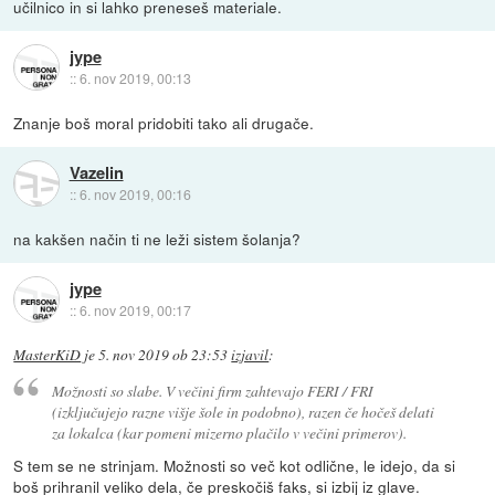
učilnico in si lahko preneseš materiale.
jype
::
6. nov 2019, 00:13
Znanje boš moral pridobiti tako ali drugače.
Vazelin
::
6. nov 2019, 00:16
na kakšen način ti ne leži sistem šolanja?
jype
::
6. nov 2019, 00:17
MasterKiD
je
5. nov 2019 ob 23:53
izjavil
:
Možnosti so slabe. V večini firm zahtevajo FERI / FRI
(izključujejo razne višje šole in podobno), razen če hočeš delati
za lokalca (kar pomeni mizerno plačilo v večini primerov).
S tem se ne strinjam. Možnosti so več kot odlične, le idejo, da si
boš prihranil veliko dela, če preskočiš faks, si izbij iz glave.