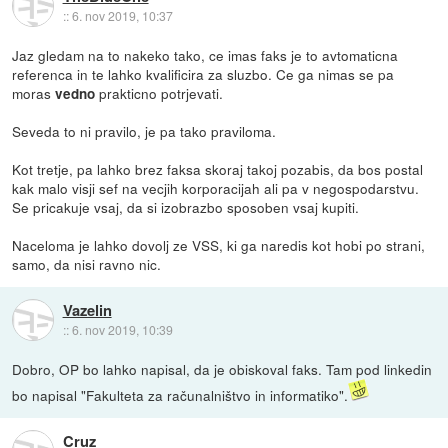
::
6. nov 2019, 10:37
Jaz gledam na to nakeko tako, ce imas faks je to avtomaticna
referenca in te lahko kvalificira za sluzbo. Ce ga nimas se pa
moras
prakticno potrjevati.
vedno
Seveda to ni pravilo, je pa tako praviloma.
Kot tretje, pa lahko brez faksa skoraj takoj pozabis, da bos postal
kak malo visji sef na vecjih korporacijah ali pa v negospodarstvu.
Se pricakuje vsaj, da si izobrazbo sposoben vsaj kupiti.
Naceloma je lahko dovolj ze VSS, ki ga naredis kot hobi po strani,
samo, da nisi ravno nic.
Vazelin
::
6. nov 2019, 10:39
Dobro, OP bo lahko napisal, da je obiskoval faks. Tam pod linkedin
bo napisal "Fakulteta za računalništvo in informatiko".
Cruz