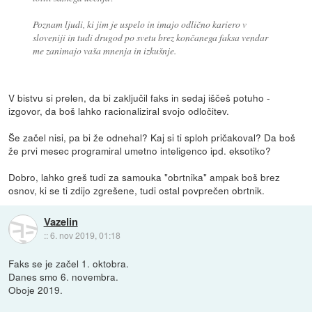
Poznam ljudi, ki jim je uspelo in imajo odlično kariero v
sloveniji in tudi drugod po svetu brez končanega faksa vendar
me zanimajo vaša mnenja in izkušnje.
V bistvu si prelen, da bi zaključil faks in sedaj iščeš potuho -
izgovor, da boš lahko racionaliziral svojo odločitev.
Še začel nisi, pa bi že odnehal? Kaj si ti sploh pričakoval? Da boš
že prvi mesec programiral umetno inteligenco ipd. eksotiko?
Dobro, lahko greš tudi za samouka "obrtnika" ampak boš brez
osnov, ki se ti zdijo zgrešene, tudi ostal povprečen obrtnik.
Vazelin
::
6. nov 2019, 01:18
Faks se je začel 1. oktobra.
Danes smo 6. novembra.
Oboje 2019.