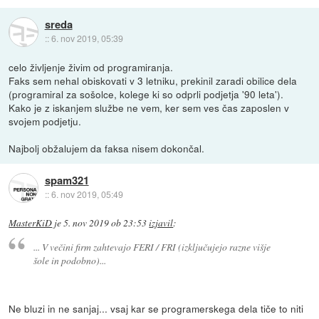
sreda
::
6. nov 2019, 05:39
celo življenje živim od programiranja.
Faks sem nehal obiskovati v 3 letniku, prekinil zaradi obilice dela
(programiral za sošolce, kolege ki so odprli podjetja '90 leta').
Kako je z iskanjem službe ne vem, ker sem ves čas zaposlen v
svojem podjetju.
Najbolj obžalujem da faksa nisem dokončal.
spam321
::
6. nov 2019, 05:49
MasterKiD
je
5. nov 2019 ob 23:53
izjavil
:
... V večini firm zahtevajo FERI / FRI (izključujejo razne višje
šole in podobno)...
Ne bluzi in ne sanjaj... vsaj kar se programerskega dela tiče to niti