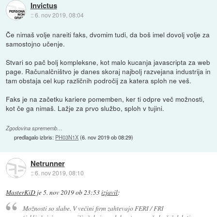
Invictus
::
6. nov 2019, 08:04
Če nimaš volje nareiti faks, dvomim tudi, da boš imel dovolj volje za
samostojno učenje.
Stvari so pač bolj kompleksne, kot malo kucanja javascripta za web
page. Računalčništvo je danes skoraj najbolj razvejana industrija in
tam obstaja cel kup različnih področij za katera sploh ne veš.
Faks je na začetku kariere pomemben, ker ti odpre več možnosti,
kot če ga nimaš. Lažje za prvo službo, sploh v tujini.
Zgodovina sprememb…
predlagalo izbris:
PH03N1X
(
6. nov 2019 ob 08:29
)
Netrunner
::
6. nov 2019, 08:10
MasterKiD
je
5. nov 2019 ob 23:53
izjavil
:
Možnosti so slabe. V večini firm zahtevajo FERI / FRI