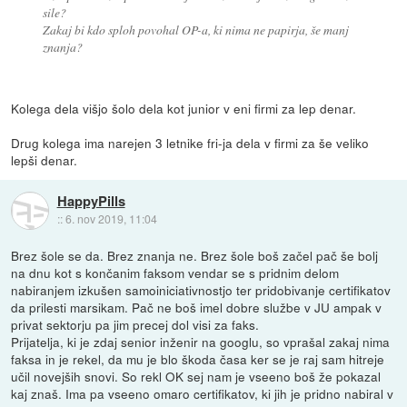
sile?
Zakaj bi kdo sploh povohal OP-a, ki nima ne papirja, še manj
znanja?
Kolega dela višjo šolo dela kot junior v eni firmi za lep denar.
Drug kolega ima narejen 3 letnike fri-ja dela v firmi za še veliko
lepši denar.
HappyPills
::
6. nov 2019, 11:04
Brez šole se da. Brez znanja ne. Brez šole boš začel pač še bolj
na dnu kot s končanim faksom vendar se s pridnim delom
nabiranjem izkušen samoiniciativnostjo ter pridobivanje certifikatov
da prilesti marsikam. Pač ne boš imel dobre službe v JU ampak v
privat sektorju pa jim precej dol visi za faks.
Prijatelja, ki je zdaj senior inženir na googlu, so vprašal zakaj nima
faksa in je rekel, da mu je blo škoda časa ker se je raj sam hitreje
učil novejših snovi. So rekl OK sej nam je vseeno boš že pokazal
kaj znaš. Ima pa vseeno omaro certifikatov, ki jih je pridno nabiral v