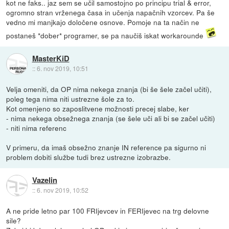
kot ne faks.. jaz sem se učil samostojno po principu trial & error,
ogromno stran vrženega časa in učenja napačnih vzorcev. Pa še
vedno mi manjkajo določene osnove. Pomoje na ta način ne
postaneš *dober* programer, se pa naučiš iskat workarounde
MasterKiD
::
6. nov 2019, 10:51
Velja omeniti, da OP nima nekega znanja (bi še šele začel učiti),
poleg tega nima niti ustrezne šole za to.
Kot omenjeno so zaposlitvene možnosti precej slabe, ker
- nima nekega obsežnega znanja (se šele uči ali bi se začel učiti)
- niti nima referenc
V primeru, da imaš obsežno znanje IN reference pa sigurno ni
problem dobiti službe tudi brez ustrezne izobrazbe.
Vazelin
::
6. nov 2019, 10:52
A ne pride letno par 100 FRIjevcev in FERIjevec na trg delovne
sile?