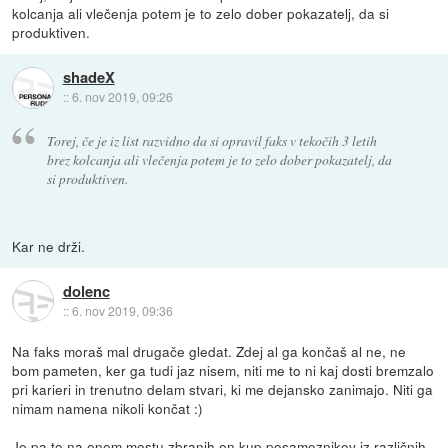
kolcanja ali vlečenja potem je to zelo dober pokazatelj, da si
produktiven.
shadeX
::
6. nov 2019, 09:26
Torej, če je iz list razvidno da si opravil faks v tekočih 3 letih
brez kolcanja ali vlečenja potem je to zelo dober pokazatelj, da
si produktiven.
Kar ne drži.
dolenc
::
6. nov 2019, 09:36
Na faks moraš mal drugače gledat. Zdej al ga končaš al ne, ne
bom pameten, ker ga tudi jaz nisem, niti me to ni kaj dosti bremzalo
pri karieri in trenutno delam stvari, ki me dejansko zanimajo. Niti ga
nimam namena nikoli končat :)
Je pa to na enem mestu zbranih en kup posameznikov iz različnih