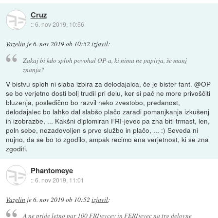
Cruz
::
6. nov 2019, 10:56
Vazelin
je
6. nov 2019 ob 10:52
izjavil
:
Zakaj bi kdo sploh povohal OP-a, ki nima ne papirja, še manj
znanja?
V bistvu sploh ni slaba izbira za delodajalca, če je bister fant. @OP
se bo verjetno dosti bolj trudil pri delu, ker si pač ne more privoščiti
bluzenja, posledično bo razvil neko zvestobo, predanost,
delodajalec bo lahko dal slabšo plačo zaradi pomanjkanja izkušenj
in izobrazbe, ... Kakšni diplomiran FRI-jevec pa zna biti trmast, len,
poln sebe, nezadovoljen s prvo službo in plačo, ... :) Seveda ni
nujno, da se bo to zgodilo, ampak recimo ena verjetnost, ki se zna
zgoditi.
Phantomeye
::
6. nov 2019, 11:01
Vazelin
je
6. nov 2019 ob 10:52
izjavil
:
A ne pride letno par 100 FRIjevcev in FERIjevec na trg delovne