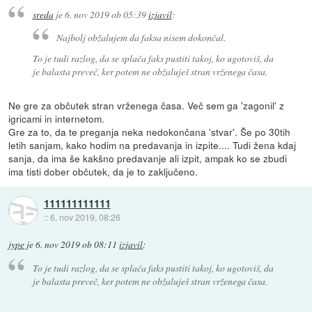
sreda
je
6. nov 2019 ob 05:39
izjavil
:
Najbolj obžalujem da faksa nisem dokončal.
To je tudi razlog, da se splača faks pustiti takoj, ko ugotoviš, da
je balasta preveč, ker potem ne obžaluješ stran vrženega časa.
Ne gre za občutek stran vrženega časa. Več sem ga 'zagonil' z
igricami in internetom.
Gre za to, da te preganja neka nedokončana 'stvar'. Še po 30tih
letih sanjam, kako hodim na predavanja in izpite.... Tudi žena kdaj
sanja, da ima še kakšno predavanje ali izpit, ampak ko se zbudi
ima tisti dober občutek, da je to zaključeno.
111111111111
::
6. nov 2019, 08:26
jype
je
6. nov 2019 ob 08:11
izjavil
:
To je tudi razlog, da se splača faks pustiti takoj, ko ugotoviš, da
je balasta preveč, ker potem ne obžaluješ stran vrženega časa.