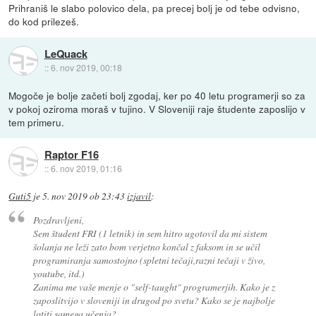
Prihraniš le slabo polovico dela, pa precej bolj je od tebe odvisno,
do kod prilezeš.
LeQuack
::
6. nov 2019, 00:18
Mogoče je bolje začeti bolj zgodaj, ker po 40 letu programerji so za
v pokoj oziroma moraš v tujino. V Sloveniji raje študente zaposlijo v
tem primeru.
Raptor F16
::
6. nov 2019, 01:16
Guti5
je
5. nov 2019 ob 23:43
izjavil
:
Pozdravljeni,
Sem študent FRI (1 letnik) in sem hitro ugotovil da mi sistem
šolanja ne leži zato bom verjetno končal z faksom in se učil
programiranja samostojno (spletni tečaji,razni tečaji v živo,
youtube, itd.)
Zanima me vaše menje o "self-taught" programerjih. Kako je z
zaposlitvijo v sloveniji in drugod po svetu? Kako se je najbolje
lotiti samega učenja?