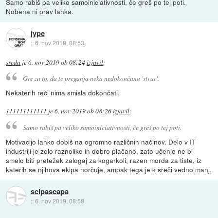
Samo rabiš pa veliko samoiniciativnosti, če greš po tej poti.
Nobena ni prav lahka.
jype
::
6. nov 2019, 08:53
sreda
je
6. nov 2019 ob 08:24
izjavil
:
Gre za to, da te preganja neka nedokončana 'stvar'.
Nekaterih reči nima smisla dokončati.
111111111111
je
6. nov 2019 ob 08:26
izjavil
:
Samo rabiš pa veliko samoiniciativnosti, če greš po tej poti.
Motivacijo lahko dobiš na ogromno različnih načinov. Delo v IT
industriji je zelo raznoliko in dobro plačano, zato učenje ne bi
smelo biti pretežek zalogaj za kogarkoli, razen morda za tiste, iz
katerih se njihova ekipa norčuje, ampak tega je k sreči vedno manj.
scipascapa
::
6. nov 2019, 08:58