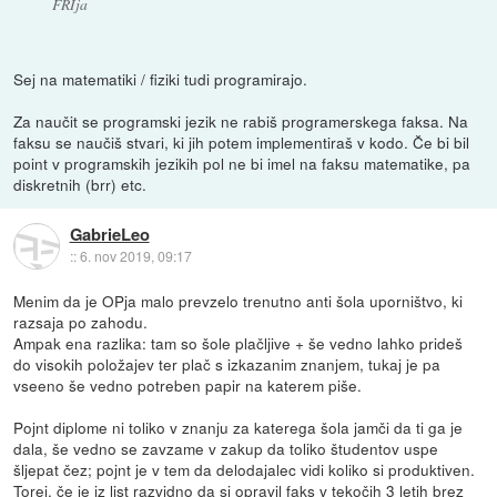
FRIja
Sej na matematiki / fiziki tudi programirajo.
Za naučit se programski jezik ne rabiš programerskega faksa. Na
faksu se naučiš stvari, ki jih potem implementiraš v kodo. Če bi bil
point v programskih jezikih pol ne bi imel na faksu matematike, pa
diskretnih (brr) etc.
GabrieLeo
::
6. nov 2019, 09:17
Menim da je OPja malo prevzelo trenutno anti šola uporništvo, ki
razsaja po zahodu.
Ampak ena razlika: tam so šole plačljive + še vedno lahko prideš
do visokih položajev ter plač s izkazanim znanjem, tukaj je pa
vseeno še vedno potreben papir na katerem piše.
Pojnt diplome ni toliko v znanju za katerega šola jamči da ti ga je
dala, še vedno se zavzame v zakup da toliko študentov uspe
šljepat čez; pojnt je v tem da delodajalec vidi koliko si produktiven.
Torej, če je iz list razvidno da si opravil faks v tekočih 3 letih brez