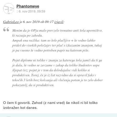
Phantomeye
::
6. nov 2019, 09:59
GabrieLeo
je
6. nov 2019 ob 09:17
izjavil
:
Menim da je OPja malo prevzelo trenutno anti šola uporništvo,
ki razsaja po zahodu.
Ampak ena razlika: tam so šole plačljive + še vedno lahko
prideš do visokih položajev ter plač s izkazanim znanjem, tukaj
je pa vseeno še vedno potreben papir na katerem piše.
Pojnt diplome ni toliko v znanju za katerega šola jamči da ti ga
je dala, še vedno se zavzame v zakup da toliko študentov uspe
šljepat čez; pojnt je v tem da delodajalec vidi koliko si
produktiven. Torej, če je iz list razvidno da si opravil faks v
tekočih 3 letih brez kolcanja ali vlečenja potem je to zelo dober
pokazatelj, da si produktiven.
O čem ti govoriš. Zahod (z nami vred) še nikoli ni bil toliko
izobražen kot danes.