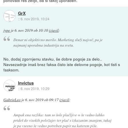
ponovadi res zelijo, da si takoj uporaben.
GrX
::
6. nov 2019, 10:24
jype
je
6. nov 2019 ob 10:10
izjavil
:
Denar ni objektivno merilo. Marketing služi največ, pa je
najmanj uporabna industrija na svetu.
No, dodaj zgornjemu stavku, še dobre pogoje za delo..
Navsezadnje imaš brez faksa čisto iste delovne pogoje, kot tisti s
fasksom.
Invictus
::
6. nov 2019, 10:29
GabrieLeo
je
6. nov 2019 ob 09:17
izjavil
:
Ampak ena razlika: tam so šole plačljive + še vedno lahko
prideš do visokih položajev ter plač s izkazanim znanjem, tukaj
je pa vseeno še vedno potreben papir na katerem piše.