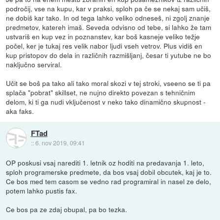
področij, vse na kupu, kar v praksi, sploh pa če se nekaj sam učiš,
ne dobiš kar tako. In od tega lahko veliko odneseš, ni zgolj znanje
predmetov, katereh imaš. Seveda odvisno od tebe, si lahko že tam
ustvariš en kup vez in poznanstev, kar boš kasneje veliko težje
počel, ker je tukaj res velik nabor ljudi vseh vetrov. Plus vidiš en
kup pristopov do dela in različnih razmišljanj, česar ti yutube ne bo
naključno serviral.
Učit se boš pa tako ali tako moral skozi v tej stroki, vseeno se ti pa
splača "pobrat" skillset, ne nujno direkto povezan s tehničnim
delom, ki ti ga nudi vključenost v neko tako dinamično skupnost -
aka faks.
FTad
::
6. nov 2019, 09:41
OP poskusi vsaj narediti 1. letnik oz hoditi na predavanja 1. leto,
sploh programerske predmete, da bos vsaj dobil obcutek, kaj je to.
Ce bos med tem casom se vedno rad programiral in nasel ze delo,
potem lahko pustis fax.
Ce bos pa ze zdaj obupal, pa bo tezka.