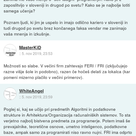
zaposlitvijo v sloveniji in drugod po svetu? Kako se je najbolje lotiti
samega učenja?
Poznam ljudi, ki jim je uspelo in imajo odlično kariero v sloveniji in
tudi drugod po svetu brez končanega faksa vendar me zanimajo
vaša mnenja in izkušnje.
MasterKiD
::
5. nov 2019, 23:53
Možnosti so slabe. V večini firm zahtevajo FERI / FRI (izključujejo
razne višje šole in podobno), razen če hočeš delati za lokalca (kar
pomeni mizerno plačilo v večini primerov).
WhiteAngel
::
5. nov 2019, 23:59
Poglej si, kaj se učijo pri predmetih Algoritmi in podatkovne
strukture in Arhitektura/Organizacija računalniških sistemov. To sta
verjetno najbolj bistvena predmeta za programerje. Potem imaš še
prevajalnike, teoretične osnove, umetno inteligenco, podatkovne
baze, ampak samo za programirati niso ravno nujni. FRI ima odprto