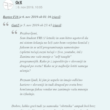
GrX
::
6. nov 2019, 10:05
Raptor F16
je
6. nov 2019 ob 01:16
izjavil
:
Guti5
je
5. nov 2019 ob 23:43
izjavil
:
Pozdravljeni,
Sem študent FRI (1 letnik) in sem hitro ugotovil da
mi sistem šolanja ne leži zato bom verjetno končal z
faksom in se učil programiranja samostojno
(spletni tečaji,razni tečaji v živo, youtube, itd.)
Zanima me vaše menje o "self-taught"
programerjih. Kako je z zaposlitvijo v sloveniji in
drugod po svetu? Kako se je najbolje lotiti samega
učenja?
Poznam ljudi, ki jim je uspelo in imajo odlično
kariero v sloveniji in tudi drugod po svetu brez
končanega faksa vendar me zanimajo vaša mnenja
in izkušnje.
Dobro, lahko greš tudi za samouka "obrtnika" ampak boš brez