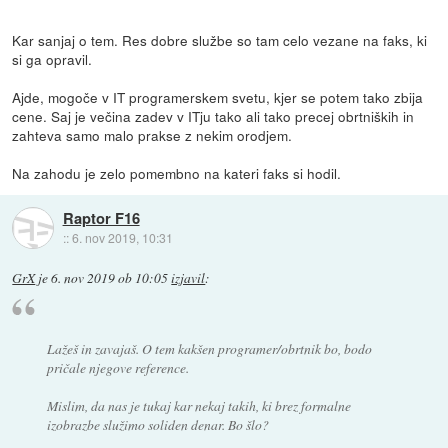
Kar sanjaj o tem. Res dobre službe so tam celo vezane na faks, ki
si ga opravil.
Ajde, mogoče v IT programerskem svetu, kjer se potem tako zbija
cene. Saj je večina zadev v ITju tako ali tako precej obrtniških in
zahteva samo malo prakse z nekim orodjem.
Na zahodu je zelo pomembno na kateri faks si hodil.
Raptor F16
::
6. nov 2019, 10:31
GrX
je
6. nov 2019 ob 10:05
izjavil
:
Lažeš in zavajaš. O tem kakšen programer/obrtnik bo, bodo
pričale njegove reference.
Mislim, da nas je tukaj kar nekaj takih, ki brez formalne
izobrazbe služimo soliden denar. Bo šlo?