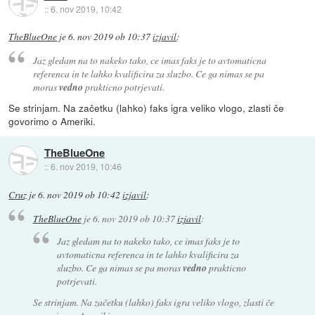
::
6. nov 2019, 10:42
TheBlueOne
je
6. nov 2019 ob 10:37
izjavil
:
Jaz gledam na to nakeko tako, ce imas faks je to avtomaticna
referenca in te lahko kvalificira za sluzbo. Ce ga nimas se pa
moras
vedno
prakticno potrjevati.
Se strinjam. Na začetku (lahko) faks igra veliko vlogo, zlasti če
govorimo o Ameriki.
TheBlueOne
::
6. nov 2019, 10:46
Cruz
je
6. nov 2019 ob 10:42
izjavil
:
TheBlueOne
je
6. nov 2019 ob 10:37
izjavil
:
Jaz gledam na to nakeko tako, ce imas faks je to
avtomaticna referenca in te lahko kvalificira za
sluzbo. Ce ga nimas se pa moras
vedno
prakticno
potrjevati.
Se strinjam. Na začetku (lahko) faks igra veliko vlogo, zlasti če