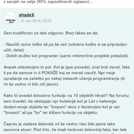
v sanjah ne velja (90% zaposlitvenih oglasov)...
shadeX
::
6. nov 2019, 05:55
Sem kvalificiran za tale odgovor. Brez faksa se da:
- Naučiti ravno toliko ali pa še več (odvisno koliko si se pripravljen
učiti, delat)
- Dobiti službo kot programer (samo referenčne projekte pokažeš).
Ampak odsvetujem to pot. Kot je jype povedal, znat boš moral, faks
ti pa da osnove in ti POKAŽE kaj se moraš naučit. Npr moja
vprašanja na začetku po nekaj mesecih učenja programiranja (ki
mi še vedno ni bilo nič jasno):
Kako bi izvedel določeno funkcijo na 10 objektih hkrati? Na forumu
sem izvedel, da obstajajo npr kolekcije kot je List v katerega
dodam svoje objekte ter "loopam" skoz z iteratorjem kot je npr
"foreach" ali pa "for" ter kličem funkcijo na objektu.
Čeprav je zadeva delovala mi še vedno niso bile jasne tako
osnovne stvari. Pod črto, če imaš možnost dokončaj faks, ker tale