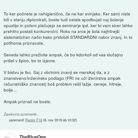
To kar počnete je nehigienično, če ne kar svinjsko. Ker sami niste
bili v stanju diplomirati, boste tudi ostale spodbujali naj šolanje
opustijo in potem plačujejo za seminarje ipd. ker bi vam sicer lahko
prehitro postali konkurenčni. Roko na srce je šola najhitrejši
sistematiziran način kako pridobiti STANDARDNI nabor znanj. In to
potihoma priznavate.
Seveda lahko preživite ampak, če bo kdorkoli od vas slučajno
prišel v špico, bo to izjema.
V bistvu je tko. Saj z obrtnimi znanji se marsikaj da, a z
znanstveno/inženirsko podlago (FRI ne uči iženirstva ampak
računalniško znanost) boš problem rešil lažje, ceneje, hitreje,
bolje...
Ampak priznali ne boste.
Zgodovina sprememb…
spremenil:
Raptor F16
(
6. nov 2019 ob 10:32
)
TheBlueOne