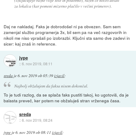
(izključujejo razne višje šole in podobno), razen če hočeš delati
za lokalca (kar pomeni mizerno plačilo v večini primerov).
Daj ne nakladaj. Faks je dobrodošel ni pa obvezen. Sam sem
zamenjal službo programerja 3x, bil sem pa na več razgovorih in
nikoli me niso vprašali po izobrazbi. Ključni sta samo dve zadevi in
sicer: kaj znaš in reference.
jype
::
6. nov 2019, 08:11
sreda
je
6. nov 2019 ob 05:39
izjavil
:
Najbolj obžalujem da faksa nisem dokončal.
To je tudi razlog, da se splača faks pustiti takoj, ko ugotoviš, da je
balasta preveč, ker potem ne obžaluješ stran vrženega časa.
sreda
::
6. nov 2019, 08:24
jype
je
6. nov 2019 ob 08:11
izjavil
: