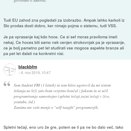
govorimo o Ameriki.
Tudi EU zahod zna pogledati za izobrazbo. Ampak lahko karkoli iz
Slo prodas dosti dobro, ker nimajo pojma o sistemu, tudi VSS.
Je pa vprasanje kaj kdo hoce. Ce si sef moras praviloma imeti
nekaj. Ce hoces biti samo nek cenjen strokovnjak pa je vprasanje,
ce je bolj pametno pet let studirati vse mogoce aspekte branze ali
pa pet let dalati na konkretni nisi.
blackbfm
::
6. nov 2019, 10:47
Sem študent FRI (1 letnik) in sem hitro ugotovil da mi sistem
šolanja ne leži zato bom verjetno končal z faksom in se učil
programiranja samostojno (spletni tečaji,razni tečaji v živo,
youtube, itd.)
Zanima me vaše menje o "self-taught" programerjih.
Spletni tečaji, eno uro že gre, potem se ti pa ne bo dalo več, tako