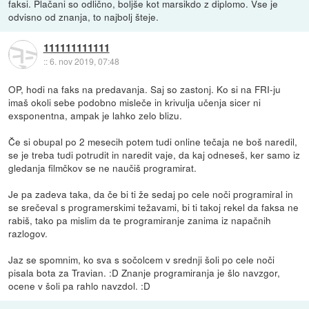
faksi. Plačani so odlično, boljše kot marsikdo z diplomo. Vse je
odvisno od znanja, to najbolj šteje.
111111111111
::
6. nov 2019, 07:48
OP, hodi na faks na predavanja. Saj so zastonj. Ko si na FRI-ju
imaš okoli sebe podobno misleče in krivulja učenja sicer ni
exsponentna, ampak je lahko zelo blizu.
Če si obupal po 2 mesecih potem tudi online tečaja ne boš naredil,
se je treba tudi potrudit in naredit vaje, da kaj odneseš, ker samo iz
gledanja filmčkov se ne naučiš programirat.
Je pa zadeva taka, da če bi ti že sedaj po cele noči programiral in
se srečeval s programerskimi težavami, bi ti takoj rekel da faksa ne
rabiš, tako pa mislim da te programiranje zanima iz napačnih
razlogov.
Jaz se spomnim, ko sva s sočolcem v srednji šoli po cele noči
pisala bota za Travian. :D Znanje programiranja je šlo navzgor,
ocene v šoli pa rahlo navzdol. :D