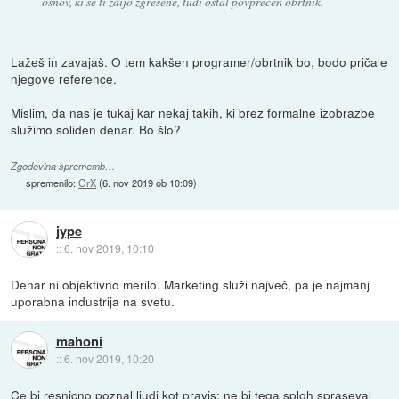
osnov, ki se ti zdijo zgrešene, tudi ostal povprečen obrtnik.
Lažeš in zavajaš. O tem kakšen programer/obrtnik bo, bodo pričale
njegove reference.
Mislim, da nas je tukaj kar nekaj takih, ki brez formalne izobrazbe
služimo soliden denar. Bo šlo?
Zgodovina sprememb…
spremenilo:
GrX
(
6. nov 2019 ob 10:09
)
jype
::
6. nov 2019, 10:10
Denar ni objektivno merilo. Marketing služi največ, pa je najmanj
uporabna industrija na svetu.
mahoni
::
6. nov 2019, 10:20
Ce bi resnicno poznal ljudi kot pravis; ne bi tega sploh spraseval