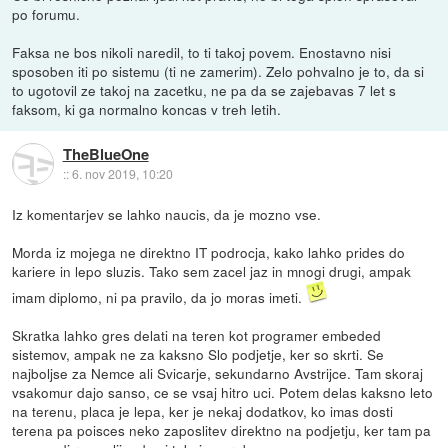
po forumu.
Faksa ne bos nikoli naredil, to ti takoj povem. Enostavno nisi
sposoben iti po sistemu (ti ne zamerim). Zelo pohvalno je to, da si
to ugotovil ze takoj na zacetku, ne pa da se zajebavas 7 let s
faksom, ki ga normalno koncas v treh letih.
TheBlueOne
::
6. nov 2019, 10:20
Iz komentarjev se lahko naucis, da je mozno vse.
Morda iz mojega ne direktno IT podrocja, kako lahko prides do
kariere in lepo sluzis. Tako sem zacel jaz in mnogi drugi, ampak
imam diplomo, ni pa pravilo, da jo moras imeti.
Skratka lahko gres delati na teren kot programer embeded
sistemov, ampak ne za kaksno Slo podjetje, ker so skrti. Se
najboljse za Nemce ali Svicarje, sekundarno Avstrijce. Tam skoraj
vsakomur dajo sanso, ce se vsaj hitro uci. Potem delas kaksno leto
na terenu, placa je lepa, ker je nekaj dodatkov, ko imas dosti
terena pa poisces neko zaposlitev direktno na podjetju, ker tam pa