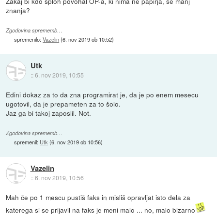
Zakaj bi kdo sploh povohal OP-a, ki nima ne papirja, še manj
znanja?
Zgodovina sprememb…
spremenilo:
Vazelin
(
6. nov 2019 ob 10:52
)
Utk
::
6. nov 2019, 10:55
Edini dokaz za to da zna programirat je, da je po enem mesecu
ugotovil, da je prepameten za to šolo.
Jaz ga bi takoj zaposlil. Not.
Zgodovina sprememb…
spremenil:
Utk
(
6. nov 2019 ob 10:56
)
Vazelin
::
6. nov 2019, 10:56
Mah če po 1 mescu pustiš faks in misliš opravljat isto dela za
katerega si se prijavil na faks je meni malo ... no, malo bizarno