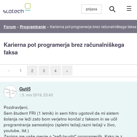
☰
Forum
»
Programiranje
»
Karierna pot programerja brez računalniškega faksa
Karierna pot programerja brez računalniškega
faksa
«
1
2
3
4
»
Guti5
::
5. nov 2019, 23:43
Pozdravljeni,
Sem študent FRI (1 letnik) in sem hitro ugotovil da mi sistem
šolanja ne leži zato bom verjetno končal z faksom in se učil
programiranja samostojno (spletni tečaji,razni tečaji v živo,
youtube, itd.)
Zanima me vaše menje o "self-taught" programerjih. Kako je z