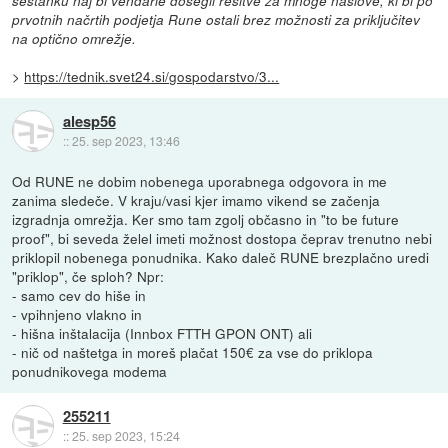
sestanku naj bi vendarle dosegli rešitve za mnoge naslove, ki bi po
prvotnih načrtih podjetja Rune ostali brez možnosti za priključitev
na optično omrežje.
>
https://tednik.svet24.si/gospodarstvo/3...
alesp56
::
25. sep 2023, 13:46
Od RUNE ne dobim nobenega uporabnega odgovora in me
zanima sledeče. V kraju/vasi kjer imamo vikend se začenja
izgradnja omrežja. Ker smo tam zgolj občasno in "to be future
proof", bi seveda želel imeti možnost dostopa čeprav trenutno nebi
priklopil nobenega ponudnika. Kako daleč RUNE brezplačno uredi
"priklop", če sploh? Npr:
- samo cev do hiše in
- vpihnjeno vlakno in
- hišna inštalacija (Innbox FTTH GPON ONT) ali
- nič od naštetga in moreš plačat 150€ za vse do priklopa
ponudnikovega modema
255211
::
25. sep 2023, 15:24