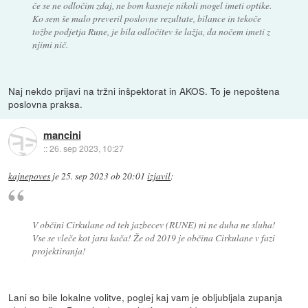
če se ne odločim zdaj, ne bom kasneje nikoli mogel imeti optike.
Ko sem še malo preveril poslovne rezultate, bilance in tekoče
tožbe podjetja Rune, je bila odločitev še lažja, da nočem imeti z
njimi nič.
Naj nekdo prijavi na tržni inšpektorat in AKOS. To je nepoštena
poslovna praksa.
mancini
::
26. sep 2023, 10:27
kajnepoves
je
25. sep 2023 ob 20:01
izjavil
:
V občini Cirkulane od teh jazbecev (RUNE) ni ne duha ne sluha!
Vse se vleče kot jara kača! Že od 2019 je občina Cirkulane v fazi
projektiranja!
Lani so bile lokalne volitve, poglej kaj vam je obljubljala zupanja