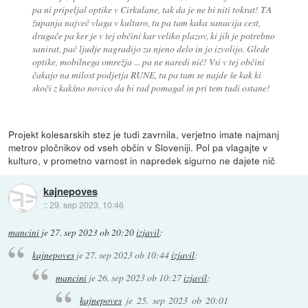
pa ni pripeljal optike v Cirkulane, tak da je ne bi niti tokrat! TA
županja največ vlaga v kulturo, tu pa tam kaka sanacija cest,
drugače pa ker je v tej občini kar veliko plazov, ki jih je potrebno
sanirat, pač ljudje nagradijo za njeno delo in jo izvolijo. Glede
optike, mobilnega omrežja ... pa ne naredi nič! Vsi v tej občini
čakajo na milost podjetja RUNE, tu pa tam se najde še kak ki
skoči z kakšno novico da bi rad pomagal in pri tem tudi ostane!
Projekt kolesarskih stez je tudi zavrnila, verjetno imate najmanj
metrov pločnikov od vseh občin v Sloveniji. Pol pa vlagajte v
kulturo, v prometno varnost in napredek sigurno ne dajete nič
kajnepoves
::
29. sep 2023, 10:46
mancini
je
27. sep 2023 ob 20:20
izjavil
:
kajnepoves
je
27. sep 2023 ob 10:44
izjavil
:
mancini
je
26. sep 2023 ob 10:27
izjavil
:
kajnepoves
je
25. sep 2023 ob 20:01