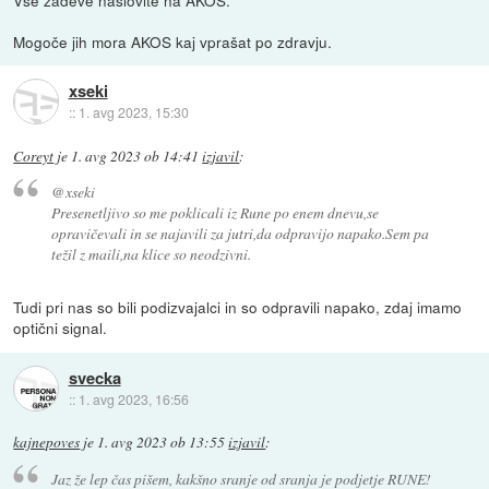
Mogoče jih mora AKOS kaj vprašat po zdravju.
xseki
::
1. avg 2023, 15:30
Coreyt
je
1. avg 2023 ob 14:41
izjavil
:
@xseki
Presenetljivo so me poklicali iz Rune po enem dnevu,se
opravičevali in se najavili za jutri,da odpravijo napako.Sem pa
težil z maili,na klice so neodzivni.
Tudi pri nas so bili podizvajalci in so odpravili napako, zdaj imamo
optični signal.
svecka
::
1. avg 2023, 16:56
kajnepoves
je
1. avg 2023 ob 13:55
izjavil
:
Jaz že lep čas pišem, kakšno sranje od sranja je podjetje RUNE!