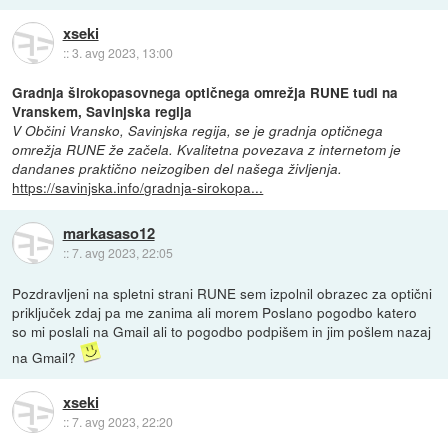
xseki
::
3. avg 2023, 13:00
Gradnja širokopasovnega optičnega omrežja RUNE tudi na
Vranskem, Savinjska regija
V Občini Vransko, Savinjska regija, se je gradnja optičnega
omrežja RUNE že začela. Kvalitetna povezava z internetom je
dandanes praktično neizogiben del našega življenja.
https://savinjska.info/gradnja-sirokopa...
markasaso12
::
7. avg 2023, 22:05
Pozdravljeni na spletni strani RUNE sem izpolnil obrazec za optični
priključek zdaj pa me zanima ali morem Poslano pogodbo katero
so mi poslali na Gmail ali to pogodbo podpišem in jim pošlem nazaj
na Gmail?
xseki
::
7. avg 2023, 22:20