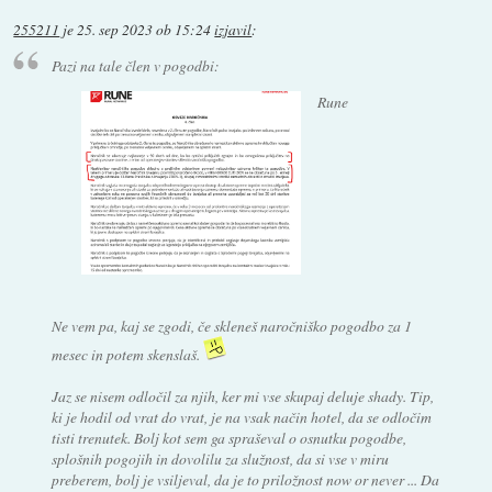
255211
je
25. sep 2023 ob 15:24
izjavil
:
Pazi na tale člen v pogodbi:
Rune
Ne vem pa, kaj se zgodi, če skleneš naročniško pogodbo za 1
mesec in potem skenslaš.
Jaz se nisem odločil za njih, ker mi vse skupaj deluje shady. Tip,
ki je hodil od vrat do vrat, je na vsak način hotel, da se odločim
tisti trenutek. Bolj kot sem ga spraševal o osnutku pogodbe,
splošnih pogojih in dovolilu za služnost, da si vse v miru
preberem, bolj je vsiljeval, da je to priložnost now or never ... Da