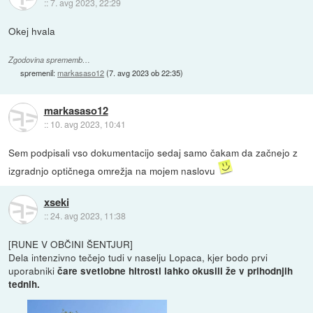
::
7. avg 2023, 22:29
Okej hvala
Zgodovina sprememb…
spremenil:
markasaso12
(
7. avg 2023 ob 22:35
)
markasaso12
::
10. avg 2023, 10:41
Sem podpisali vso dokumentacijo sedaj samo čakam da začnejo z
izgradnjo optičnega omrežja na mojem naslovu
xseki
::
24. avg 2023, 11:38
[RUNE V OBČINI ŠENTJUR]
Dela intenzivno tečejo tudi v naselju Lopaca, kjer bodo prvi
uporabniki
čare svetlobne hitrosti lahko okusili že v prihodnjih
tednih.