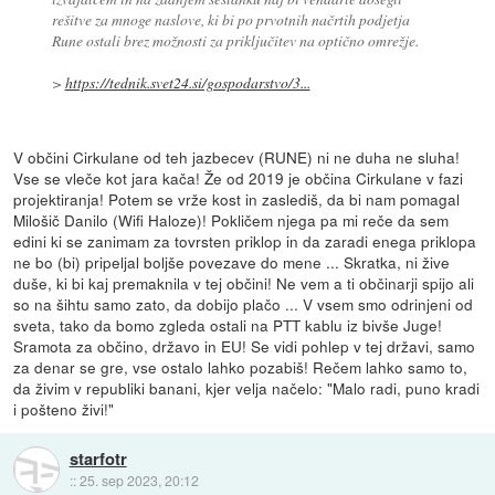
rešitve za mnoge naslove, ki bi po prvotnih načrtih podjetja
Rune ostali brez možnosti za priključitev na optično omrežje.
>
https://tednik.svet24.si/gospodarstvo/3...
V občini Cirkulane od teh jazbecev (RUNE) ni ne duha ne sluha!
Vse se vleče kot jara kača! Že od 2019 je občina Cirkulane v fazi
projektiranja! Potem se vrže kost in zaslediš, da bi nam pomagal
Milošič Danilo (Wifi Haloze)! Pokličem njega pa mi reče da sem
edini ki se zanimam za tovrsten priklop in da zaradi enega priklopa
ne bo (bi) pripeljal boljše povezave do mene ... Skratka, ni žive
duše, ki bi kaj premaknila v tej občini! Ne vem a ti občinarji spijo ali
so na šihtu samo zato, da dobijo plačo ... V vsem smo odrinjeni od
sveta, tako da bomo zgleda ostali na PTT kablu iz bivše Juge!
Sramota za občino, državo in EU! Se vidi pohlep v tej državi, samo
za denar se gre, vse ostalo lahko pozabiš! Rečem lahko samo to,
da živim v republiki banani, kjer velja načelo: "Malo radi, puno kradi
i pošteno živi!"
starfotr
::
25. sep 2023, 20:12