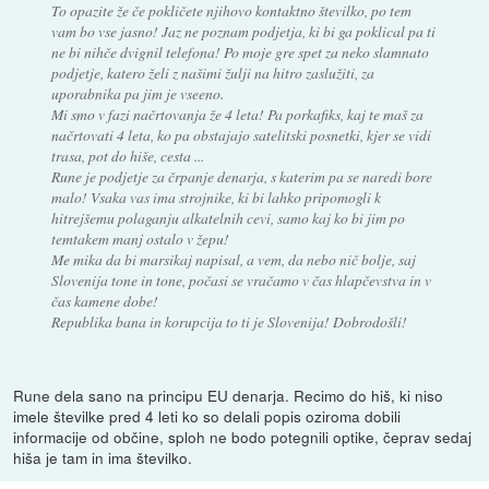
To opazite že če pokličete njihovo kontaktno številko, po tem
vam bo vse jasno! Jaz ne poznam podjetja, ki bi ga poklical pa ti
ne bi nihče dvignil telefona! Po moje gre spet za neko slamnato
podjetje, katero želi z našimi žulji na hitro zaslužiti, za
uporabnika pa jim je vseeno.
Mi smo v fazi načrtovanja že 4 leta! Pa porkafiks, kaj te maš za
načrtovati 4 leta, ko pa obstajajo satelitski posnetki, kjer se vidi
trasa, pot do hiše, cesta ...
Rune je podjetje za črpanje denarja, s katerim pa se naredi bore
malo! Vsaka vas ima strojnike, ki bi lahko pripomogli k
hitrejšemu polaganju alkatelnih cevi, samo kaj ko bi jim po
temtakem manj ostalo v žepu!
Me mika da bi marsikaj napisal, a vem, da nebo nič bolje, saj
Slovenija tone in tone, počasi se vračamo v čas hlapčevstva in v
čas kamene dobe!
Republika bana in korupcija to ti je Slovenija! Dobrodošli!
Rune dela sano na principu EU denarja. Recimo do hiš, ki niso
imele številke pred 4 leti ko so delali popis oziroma dobili
informacije od občine, sploh ne bodo potegnili optike, čeprav sedaj
hiša je tam in ima številko.