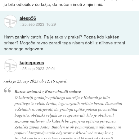
je bila odločitev še lažja, da nočem imeti z njimi nič.
alesp56
::
25. sep 2023, 16:29
Hmm zanimiv catch. Pa je tako v praksi? Pozna kdo kakšen
primer? Mogoče ravno zaradi tega nisem dobil z njihove strani
nobenega odgovora.
kajnepoves
::
25. sep 2023, 20:01
xseki
je
25. sep 2023 ob 12:16
izjavil
:
Buren sestanek z Rune obrodil sadove
O kalvariji gradnje optičnega omrežja v Halozah je bilo
prelitega že veliko črnila, izgovorjenih nešteto besed. Domačini
v Žetalah so zatrjevali, da gradnja optike poteka po navdihu
bagrista, občinski veljaki so se spraševali, kdo je oblikoval
sezname naslovov, do katerih bo zgrajena optična povezava.
Žetalski župan Anton Butolen je ob pomanjkanju informacij in
poplavi brezpredmetnih odgovorov sklical več sestankov z
izvajalcem in na zadnjem sestanku naj bi vendarle dosegli