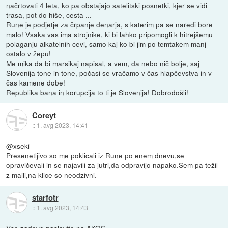
načrtovati 4 leta, ko pa obstajajo satelitski posnetki, kjer se vidi
trasa, pot do hiše, cesta ...
Rune je podjetje za črpanje denarja, s katerim pa se naredi bore
malo! Vsaka vas ima strojnike, ki bi lahko pripomogli k hitrejšemu
polaganju alkatelnih cevi, samo kaj ko bi jim po temtakem manj
ostalo v žepu!
Me mika da bi marsikaj napisal, a vem, da nebo nič bolje, saj
Slovenija tone in tone, počasi se vračamo v čas hlapčevstva in v
čas kamene dobe!
Republika bana in korupcija to ti je Slovenija! Dobrodošli!
Coreyt
::
1. avg 2023, 14:41
@xseki
Presenetljivo so me poklicali iz Rune po enem dnevu,se
opravičevali in se najavili za jutri,da odpravijo napako.Sem pa težil
z maili,na klice so neodzivni.
starfotr
::
1. avg 2023, 14:43
Vse zadeve naslovite na AKOS.