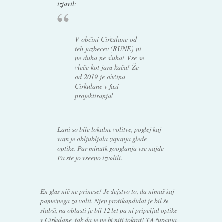
izjavil
:
V občini Cirkulane od
teh jazbecev (RUNE) ni
ne duha ne sluha! Vse se
vleče kot jara kača! Že
od 2019 je občina
Cirkulane v fazi
projektiranja!
Lani so bile lokalne volitve, poglej kaj
vam je obljubljala zupanja glede
optike. Par minutk googlanja vse najde
Pa ste jo vseeno izvolili.
En glas nič ne prinese! Je dejstvo to, da nimaš kaj
pametnega za volit. Njen protikandidat je bil še
slabši, na oblasti je bil 12 let pa ni pripeljal optike
v Cirkulane, tak da je ne bi niti tokrat! TA županja