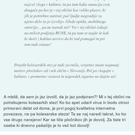
največ vlaga v kulturo, tu pa tam kaka sanacija cest,
drugače pa ker je v tej občini kar veliko plazov, ki
jih je potrebno sanirat, pač ljudje nagradijo za
njeno delo in jo izvolijo. Glede optike, mobilnega
omrežja ... pa ne naredi nič! Vsi v tej občini čakajo
na milost podjetja RUNE, tu pa tam se najde še kak
ki skoči z kakšno novico da bi rad pomagal in pri
tem tudi ostane!
Projekt kolesarskih stez je tudi zavrnila, verjetno imate najmanj
metrov pločnikov od vseh občin v Sloveniji. Pol pa vlagajte v
kulturo, v prometno varnost in napredek sigurno ne dajete nič
A misliš, da sem jo jaz izvolil, da jo jaz podpiram?! Mi v tej občini ne
potrebujemo kolesarkih stez! Ko bo spet udaril virus in bodo otroci
primorani delat od doma, je prvi pogoj kvalitetna internetna
povezava, ne pa kolesarska steza! Ta se naj naredi takrat, ko bo
vse drugo narejeno! Kar se tiče pločnikov jih je dovolj. Za tiste tri
osebe ki dnevno pešačijo je to več kot dovolj!