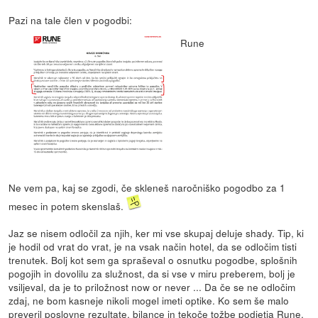
Pazi na tale člen v pogodbi:
Rune
Ne vem pa, kaj se zgodi, če skleneš naročniško pogodbo za 1
mesec in potem skenslaš.
Jaz se nisem odločil za njih, ker mi vse skupaj deluje shady. Tip, ki
je hodil od vrat do vrat, je na vsak način hotel, da se odločim tisti
trenutek. Bolj kot sem ga spraševal o osnutku pogodbe, splošnih
pogojih in dovolilu za služnost, da si vse v miru preberem, bolj je
vsiljeval, da je to priložnost now or never ... Da če se ne odločim
zdaj, ne bom kasneje nikoli mogel imeti optike. Ko sem še malo
preveril poslovne rezultate, bilance in tekoče tožbe podjetja Rune,