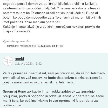
pogodbo poslali domov za optični priključek da vidimo koliko je
zainteresiranih za optični priključek ? nevem pa kako je z tem ali
potem v takem bo Telemach uredil optični priključek ali Rune alli
potem ko podpišem pogodbo za z Telemach ali morem bit pri njih
imet paket ali lahko menjam opeterja?
Kakšnje imaste izkušnje z optičnim omrežjem nekateri pravijo da
imajo kr težave.??
Zgodovina sprememb…
spremenil:
markasaso12
(
2. avg 2023 ob 14:47
)
xseki
::
2. avg 2023, 15:42
Za tak primer še nisem slišal, sem pa prepričan, da se bo Telemach
prvi nalimal na vaš naslov, ko bodo dela enkrat stekla, oziroma še
prej. Iz naše vasi so skoraj vsi šli na Telemach.
Spremljaj Rune aplikacijo in tam oddaj zahtevek za izgradnjo
priključka, podpiši pogodbo in oddaj služnost. Z operaterji se začni
menit šele, ko boš imel vlakno in vso opremo, ki je potrebna za
optiko v hiši.