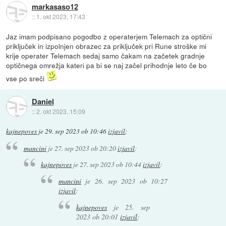
markasaso12
::
1. okt 2023, 17:43
Jaz imam podpisano pogodbo z operaterjem Telemach za optični
priključek in izpolnjen obrazec za priključek pri Rune stroške mi
krije operater Telemach sedaj samo čakam na začetek gradnje
optičnega omrežja kateri pa bi se naj začel prihodnje leto če bo
vse po sreči
Daniel
::
2. okt 2023, 15:09
kajnepoves
je
29. sep 2023 ob 10:46
izjavil
:
mancini
je
27. sep 2023 ob 20:20
izjavil
:
kajnepoves
je
27. sep 2023 ob 10:44
izjavil
:
mancini
je
26. sep 2023 ob 10:27
izjavil
:
kajnepoves
je
25. sep
2023 ob 20:01
izjavil
: