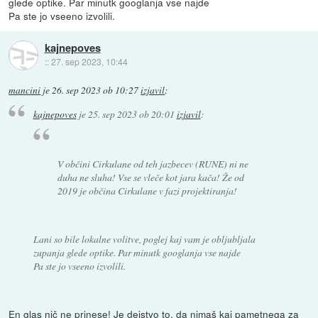
glede optike. Par minutk googlanja vse najde
Pa ste jo vseeno izvolili.
kajnepoves
::
27. sep 2023, 10:44
mancini
je
26. sep 2023 ob 10:27
izjavil
:
kajnepoves
je
25. sep 2023 ob 20:01
izjavil
:
V občini Cirkulane od teh jazbecev (RUNE) ni ne
duha ne sluha! Vse se vleče kot jara kača! Že od
2019 je občina Cirkulane v fazi projektiranja!
Lani so bile lokalne volitve, poglej kaj vam je obljubljala
zupanja glede optike. Par minutk googlanja vse najde
Pa ste jo vseeno izvolili.
En glas nič ne prinese! Je dejstvo to, da nimaš kaj pametnega za