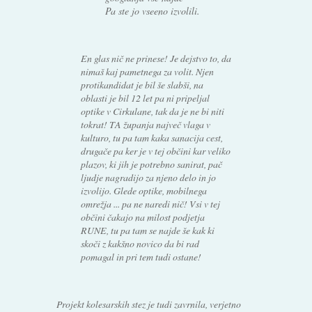
Pa ste jo vseeno izvolili.
En glas nič ne prinese! Je dejstvo to, da
nimaš kaj pametnega za volit. Njen
protikandidat je bil še slabši, na
oblasti je bil 12 let pa ni pripeljal
optike v Cirkulane, tak da je ne bi niti
tokrat! TA županja največ vlaga v
kulturo, tu pa tam kaka sanacija cest,
drugače pa ker je v tej občini kar veliko
plazov, ki jih je potrebno sanirat, pač
ljudje nagradijo za njeno delo in jo
izvolijo. Glede optike, mobilnega
omrežja ... pa ne naredi nič! Vsi v tej
občini čakajo na milost podjetja
RUNE, tu pa tam se najde še kak ki
skoči z kakšno novico da bi rad
pomagal in pri tem tudi ostane!
Projekt kolesarskih stez je tudi zavrnila, verjetno