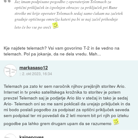
Jaz imam podpisano pogodbo z operaterjem Telemach za
optični priključek in izpolnjen obrazec za priključek pri Rune
stroške mi krije operater Telemach sedaj samo čakam na začetek
gradnje optičnega omrežja kateri pa bi se naj začel prihodnje
leto če bo vse po sreči
Kje najdete telemach? Vsi vam govorimo T-2 in še vedno na
telemach. Pol pa jokanje, da ne dela vredu. Mah...
markasaso12
::
2. okt 2023, 16:34
Telemach pa zato kr sem naročnik njihov prejšnjih storitev Ario.
Internet in tv preko satelitskega krožnika to storitev je potem
prevzel Telemach saj je podjetje Ario šlo v stečaj in tako je sedaj
Ario- Telemach oni so me sami poklicali da urejajo priključek in da
mi bodo poslali pogodbo za podpisat za optični priključek seveda
sem podpisal ter mi povedali da 2 leti morem bit pri njih po izteku
pogodbe pa lahko grem drugam upam da se razumemo
kajnepoves