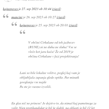
kajnepoves
je
27. sep 2023 ob 10:44
izjavil
:
mancini
je
26. sep 2023 ob 10:27
izjavil
:
kajnepoves
je
25. sep 2023 ob 20:01
izjavil
:
V občini Cirkulane od teh jazbecev
(RUNE) ni ne duha ne sluha! Vse se
vleče kot jara kača! Že od 2019 je
občina Cirkulane v fazi projektiranja!
Lani so bile lokalne volitve, poglej kaj vam je
obljubljala zupanja glede optike. Par minutk
googlanja vse najde
Pa ste jo vseeno izvolili.
En glas nič ne prinese! Je dejstvo to, da nimaš kaj pametnega za
volit. Njen protikandidat je bil še slabši, na oblasti je bil 12 let