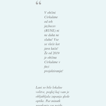
V občini
Cirkulane
od teh
jazbecev
(RUNE) ni
ne duha ne
sluha! Vse
se vleče kot
jara kača!
Že od 2019
je občina
Cirkulane v
fazi
projektiranja!
Lani so bile lokalne
volitve, poglej kaj vam je
obljubljala zupanja glede
optike. Par minutk
googlanja vse najde