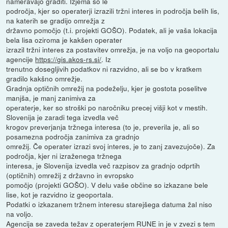
nameravajo graditi. Izjema so le
področja, kjer so operaterji izrazili tržni interes in področja belih lis,
na katerih se gradijo omrežja z
državno pomočjo (t.i. projekti GOŠO). Podatek, ali je vaša lokacija
bela lisa oziroma je kakšen operater
izrazil tržni interes za postavitev omrežja, je na voljo na geoportalu
agencije
https://gis.akos-rs.si/
. Iz
trenutno dosegljivih podatkov ni razvidno, ali se bo v kratkem
gradilo kakšno omrežje.
Gradnja optičnih omrežij na podeželju, kjer je gostota poselitve
manjša, je manj zanimiva za
operaterje, ker so stroški po naročniku precej višji kot v mestih.
Slovenija je zaradi tega izvedla več
krogov preverjanja tržnega interesa (to je, preverila je, ali so
posamezna področja zanimiva za gradnjo
omrežij. Če operater izrazi svoj interes, je to zanj zavezujoče). Za
področja, kjer ni izraženega tržnega
interesa, je Slovenija izvedla več razpisov za gradnjo odprtih
(optičnih) omrežij z državno in evropsko
pomočjo (projekti GOŠO). V delu vaše občine so izkazane bele
lise, kot je razvidno iz geoportala.
Podatki o izkazanem tržnem interesu starejšega datuma žal niso
na voljo.
Agencija se zaveda težav z operaterjem RUNE in je v zvezi s tem