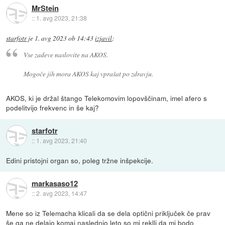
MrStein
::
1. avg 2023, 21:38
starfotr
je
1. avg 2023 ob 14:43
izjavil
:
Vse zadeve naslovite na AKOS.
Mogoče jih mora AKOS kaj vprašat po zdravju.
AKOS, ki je držal štango Telekomovim lopovščinam, imel afero s
podelitvijo frekvenc in še kaj?
starfotr
::
1. avg 2023, 21:40
Edini pristojni organ so, poleg tržne inšpekcije.
markasaso12
::
2. avg 2023, 14:47
Mene so iz Telemacha klicali da se dela optični priključek če prav
še ga ne delajo komaj naslednjo leto so mi reklli da mi bodo