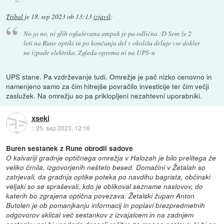
Tribal
je
18. sep 2023 ob 13:13
izjavil
:
No ja no, ni glih oglaševana ampak je pa odlična :D Sem že 2
leti na Rune optiki in po končanju del v okolišu deluje vse dokler
ne izpade elektrika. Zgleda oprema ni na UPS-u
UPS stane. Pa vzdrževanje tudi. Omrežje je pač nizko cenovno in
namenjeno samo za čim hitrejše povračilo investicije ter čim večji
zaslužek. Na omrežju so pa priklopljeni nezahtevni uporabniki.
xseki
::
25. sep 2023, 12:16
Buren sestanek z Rune obrodil sadove
O kalvariji gradnje optičnega omrežja v Halozah je bilo prelitega že
veliko črnila, izgovorjenih nešteto besed. Domačini v Žetalah so
zatrjevali, da gradnja optike poteka po navdihu bagrista, občinski
veljaki so se spraševali, kdo je oblikoval sezname naslovov, do
katerih bo zgrajena optična povezava. Žetalski župan Anton
Butolen je ob pomanjkanju informacij in poplavi brezpredmetnih
odgovorov sklical več sestankov z izvajalcem in na zadnjem