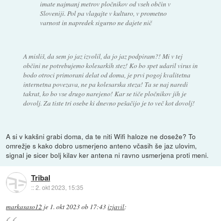
imate najmanj metrov pločnikov od vseh občin v
Sloveniji. Pol pa vlagajte v kulturo, v prometno
varnost in napredek sigurno ne dajete nič
A misliš, da sem jo jaz izvolil, da jo jaz podpiram?! Mi v tej
občini ne potrebujemo kolesarkih stez! Ko bo spet udaril virus in
bodo otroci primorani delat od doma, je prvi pogoj kvalitetna
internetna povezava, ne pa kolesarska steza! Ta se naj naredi
takrat, ko bo vse drugo narejeno! Kar se tiče pločnikov jih je
dovolj. Za tiste tri osebe ki dnevno pešačijo je to več kot dovolj!
A si v kakšni grabi doma, da te niti Wifi haloze ne doseže? To
omrežje s kako dobro usmerjeno anteno včasih še jaz ulovim,
signal je sicer bolj kilav ker antena ni ravno usmerjena proti meni.
Tribal
::
2. okt 2023, 15:35
markasaso12
je
1. okt 2023 ob 17:43
izjavil
: