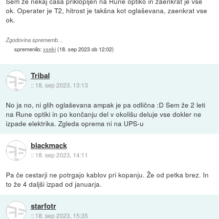
Sem že nekaj časa priklopljen na Rune optiko in zaenkrat je vse
ok. Operater je T2, hitrost je takšna kot oglaševana, zaenkrat vse
ok.
Zgodovina sprememb…
spremenilo:
xseki
(
18. sep 2023 ob 12:02
)
Tribal
::
18. sep 2023, 13:13
No ja no, ni glih oglaševana ampak je pa odlična :D Sem že 2 leti
na Rune optiki in po končanju del v okolišu deluje vse dokler ne
izpade elektrika. Zgleda oprema ni na UPS-u
blackmack
::
18. sep 2023, 14:11
Pa če cestarji ne potrgajo kablov pri kopanju. Že od petka brez. In
to že 4 daljši izpad od januarja.
starfotr
::
18. sep 2023, 15:35