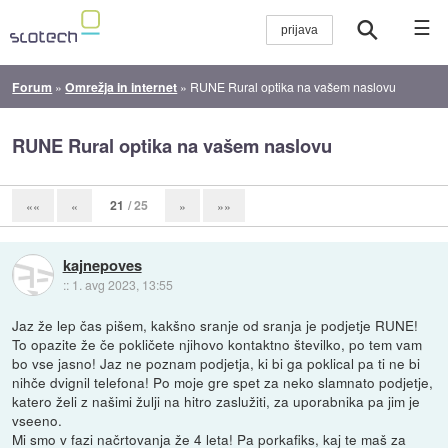
☰
Forum
»
Omrežja in internet
»
RUNE Rural optika na vašem naslovu
RUNE Rural optika na vašem naslovu
21
/ 25
««
«
»
»»
kajnepoves
::
1. avg 2023, 13:55
Jaz že lep čas pišem, kakšno sranje od sranja je podjetje RUNE!
To opazite že če pokličete njihovo kontaktno številko, po tem vam
bo vse jasno! Jaz ne poznam podjetja, ki bi ga poklical pa ti ne bi
nihče dvignil telefona! Po moje gre spet za neko slamnato podjetje,
katero želi z našimi žulji na hitro zaslužiti, za uporabnika pa jim je
vseeno.
Mi smo v fazi načrtovanja že 4 leta! Pa porkafiks, kaj te maš za