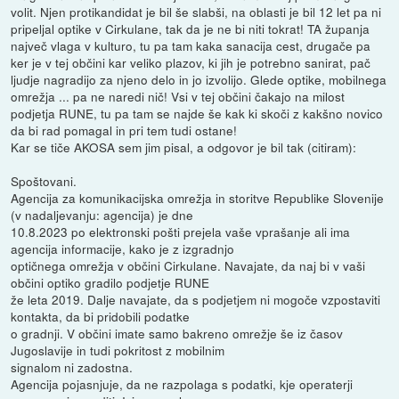
volit. Njen protikandidat je bil še slabši, na oblasti je bil 12 let pa ni
pripeljal optike v Cirkulane, tak da je ne bi niti tokrat! TA županja
največ vlaga v kulturo, tu pa tam kaka sanacija cest, drugače pa
ker je v tej občini kar veliko plazov, ki jih je potrebno sanirat, pač
ljudje nagradijo za njeno delo in jo izvolijo. Glede optike, mobilnega
omrežja ... pa ne naredi nič! Vsi v tej občini čakajo na milost
podjetja RUNE, tu pa tam se najde še kak ki skoči z kakšno novico
da bi rad pomagal in pri tem tudi ostane!
Kar se tiče AKOSA sem jim pisal, a odgovor je bil tak (citiram):
Spoštovani.
Agencija za komunikacijska omrežja in storitve Republike Slovenije
(v nadaljevanju: agencija) je dne
10.8.2023 po elektronski pošti prejela vaše vprašanje ali ima
agencija informacije, kako je z izgradnjo
optičnega omrežja v občini Cirkulane. Navajate, da naj bi v vaši
občini optiko gradilo podjetje RUNE
že leta 2019. Dalje navajate, da s podjetjem ni mogoče vzpostaviti
kontakta, da bi pridobili podatke
o gradnji. V občini imate samo bakreno omrežje še iz časov
Jugoslavije in tudi pokritost z mobilnim
signalom ni zadostna.
Agencija pojasnjuje, da ne razpolaga s podatki, kje operaterji