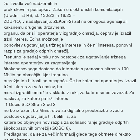
že izvedla več nadzornih in
prekrškovnih postopkov. Zakon o elektronskih komunikacijah
(Uradni list RS, št. 130/22 in 18/23 –
ZDU-1O, v nadaljevanju: ZEKom-2) žal ne omogoča agenciji ali
kakšnemu drugemu državnemu
organu, da prisili operaterja v izgradnjo omrežja, čeprav je izrazil
tržni interes. Edina možnost je
ponovitev ugotavljanja tržnega interesa in če ni interesa, ponovni
razpis za gradnjo odprtih omrežij.
Trenutno je sedaj v teku nov postopek za ugotavljanje tržnega
interesa operaterjev za zagotavljanje
širokopasovnega dostopa do interneta s prenosno hitrostjo 100
Mbit/s na območjih, kjer trenutno
omrežje teh hitrosti ne omogoča. Če bo kateri od operaterjev izrazil
tržni interes za vaš naslov, bo
moral izgraditi omrežje v skladu z roki, za katere se bo zavezal. Za
naslove, za katere pa trži interes
-1 Dopis SLO Stran 2 od 2
ne bo izražen, bo Ministrstvo za digitalno preobrazbo izvedlo
postopek ugotavljanja t.i. belih lis, za
katere bo objavljen nov razpis za sofinanciranje gradnje odprtih
širokopasovnih omrežij (GOŠO 6).
Predlagamo, da se za več informacij glede tega obrnete direktno
na ministrstvo.