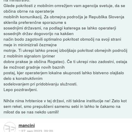
Glede pokritosti z mobilnim omrežjem vam agencija svetuje, da se
občina obrne na operaterje
mobilnih komunikacij. Za obmejna področja je Republika Slovenja
sklenila preferenčne sporazume s
sosednjimi državami, na podlagi katerega se lahko operaterji
sosednjih držav dogovorijo na kakšen
način bodo zagotovili optimalno pokritost območij na svoji strani
meje in minimizirali čezmejne
motnje. Ti ukrepi lahko precej izboljšajo pokritost obmejnih področij
z mobilnim signalom (primer
dobre prakse je občina Rogatec). Če ti ukrepi niso zadostni, ostaja
še možnost gradnje novih baznih
postaj, kjer operaterjem lokalne skupnosti lahko bistveno olajšalo
delo s konstruktivnim
sodelovanjem pri pridobivanju služnosti.
Lepo pozdravljeni.
Nihče nima hrbtenice v tej državi, niti takšne institucije ne! Zato kot
sem rekel, smo prepuščeni samemu sebi in lahko le čakamo na
milost da se nas nekdo usmili!
mancini
::
27. sep 2023, 20:20