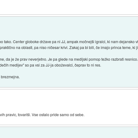
 bo tako. Center globoke države pa ni JJ, ampak močnejši igralci, ki nam dejansko v
raktično na oblasti, pa niso ničesar krivi. Zakaj pa bi bili, če imajo princa teme, ki j
e, da je že prav neverjetno. Je pa glede na medijski pomop težko razbrati resnico
edečih medijev" so pa vsi za JJ-ja oboževalci, čeprav to ni res.
i brezmejna.
vih pravic, tovariši. Vse ostalo pride samo od sebe.