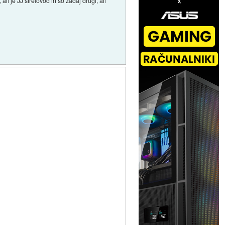
li je JJ strelovod in so zadaj drugi, ali