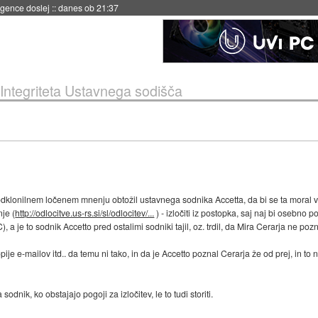
 umetne inteligence
::
danes ob 21:23
Integriteta Ustavnega sodišča
odklonilnem ločenem mnenju obtožil ustavnega sodnika Accetta, da bi se ta moral v za
nje (
http://odlocitve.us-rs.si/sl/odlocitev/...
) - izločiti iz postopka, saj naj bi osebno 
a je to sodnik Accetto pred ostalimi sodniki tajil, oz. trdil, da Mira Cerarja ne poz
ije e-mailov itd.. da temu ni tako, in da je Accetto poznal Cerarja že od prej, in to 
odnik, ko obstajajo pogoji za izločitev, le to tudi storiti.