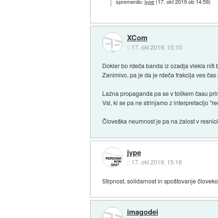
spremenilo:
jype
(
17. okt 2019 ob 14:59
)
XCom
::
17. okt 2019, 15:10
Dokler bo rdeča banda iz ozadja vlekla niti
Zanimivo, pa je da je rdeča frakcija ves čas p
Lažna propaganda pa se v tolikem času prim
Vsi, ki se pa ne strinjamo z interpretacijo "r
Človeška neumnost je pa na žalost v resnic
jype
::
17. okt 2019, 15:16
Strpnost, solidarnost in spoštovanje človeko
imagodei