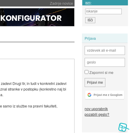
Išči:
Zadnje novice
Prijava
Zapomni si me
devi Drugi tir, in tudi v konkretni zadevi
poznal stranke v postopku (konkretno naj bi
na.
ne samo iz službe na pravni fakulteti,
nov uporabnik
pozabili geslo?