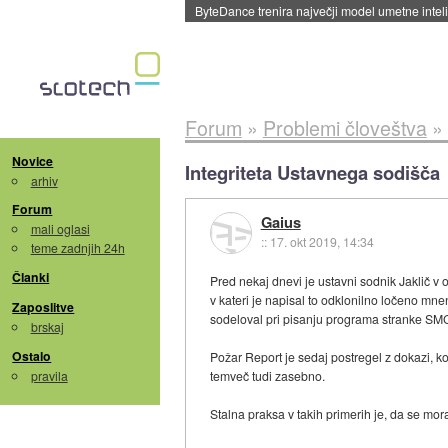
Spletne strani začele streči oglase za agente
Forum
»
Problemi človeštva
»
Novice
Integriteta Ustavnega sodišča
arhiv
Forum
Gaius
mali oglasi
::
17. okt 2019, 14:34
teme zadnjih 24h
Članki
Pred nekaj dnevi je ustavni sodnik Jaklič v 
v kateri je napisal to odklonilno ločeno mne
Zaposlitve
sodeloval pri pisanju programa stranke SMC), 
brskaj
Ostalo
Požar Report je sedaj postregel z dokazi, kop
pravila
temveč tudi zasebno.
Stalna praksa v takih primerih je, da se mora s