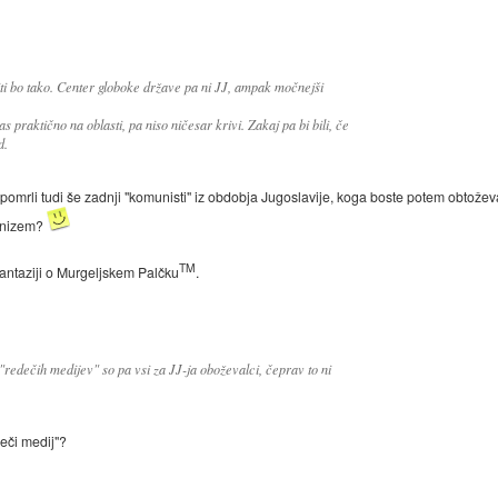
ti bo tako. Center globoke države pa ni JJ, ampak močnejši
s praktično na oblasti, pa niso ničesar krivi. Zakaj pa bi bili, če
d.
omrli tudi še zadnji "komunisti" iz obdobja Jugoslavije, koga boste potem obtožev
unizem?
TM
i fantaziji o Murgeljskem Palčku
.
 "redečih medijev" so pa vsi za JJ-ja oboževalci, čeprav to ni
eči medij"?