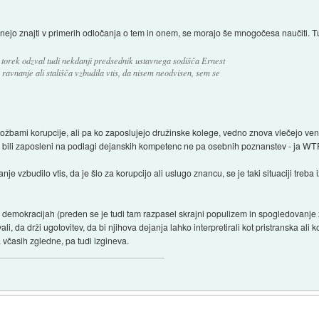
utegnejo znajti v primerih odločanja o tem in onem, se morajo še mnogočesa naučiti. T
 torek odzval tudi nekdanji predsednik ustavnega sodišča Ernest
ravnanje ali stališča vzbudila vtis, da nisem neodvisen, sem se
btožbami korupcije, ali pa ko zaposlujejo družinske kolege, vedno znova vlečejo ven,
so bili zaposleni na podlagi dejanskih kompetenc ne pa osebnih poznanstev - ja WT
 vzbudilo vtis, da je šlo za korupcijo ali uslugo znancu, se je taki situaciji treba i
jših demokracijah (preden se je tudi tam razpasel skrajni populizem in spogledovanje
li, da drži ugotovitev, da bi njihova dejanja lahko interpretirali kot pristranska ali 
ga včasih zgledne, pa tudi izgineva.