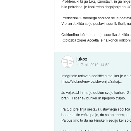
Problem, ki bi ga tukaj izpostavil, in ga nikj
bila potrebna, je konkretno dogajanje na US
Predsednik ustavnega sodišča se je postavil 
V bran Jakliču se je postavil sodnik Šorli, 
Odklonilno ločeno mnenje sodnika Jakliča 
(Obtožba zoper Accetta je na koncu odklon
jukoz
::
17. okt 2019, 14:52
Integritete ustavno sodišče nima, ker je v 
https://siol.net/novice/slovenija/zakaj...
Je vojak JJ in mu je dolžen svojo kariero. Z 
branili Hitlerjev bunker in njegovo truplo.
Pa tudi prejšnja sestava ustavnega sodišča n
bedarija, še večja pa je, da so ob enem pustil
Pa pustimo to da na Finskem sedijo ker so dal