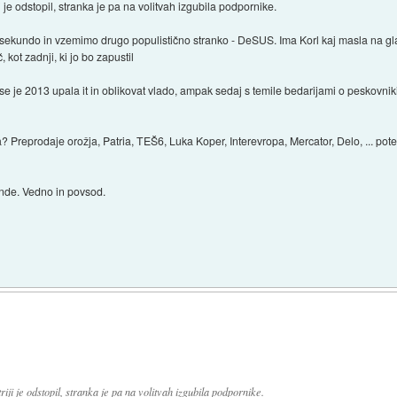
ji je odstopil, stranka je pa na volitvah izgubila podpornike.
 sekundo in vzemimo drugo populistično stranko - DeSUS. Ima Korl kaj masla na gla
, kot zadnji, ki jo bo zapustil
se je 2013 upala it in oblikovat vlado, ampak sedaj s temile bedarijami o peskovni
? Preprodaje orožja, Patria, TEŠ6, Luka Koper, Interevropa, Mercator, Delo, ... p
bande. Vedno in povsod.
triji je odstopil, stranka je pa na volitvah izgubila podpornike.