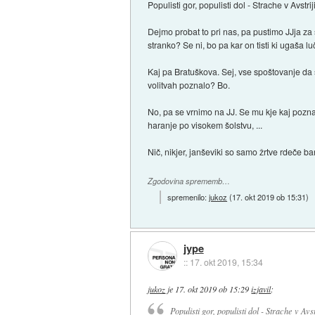
Populisti gor, populisti dol - Strache v Avstri
Dejmo probat to pri nas, pa pustimo JJja za
stranko? Se ni, bo pa kar on tisti ki ugaša luč
Kaj pa Bratuškova. Sej, vse spoštovanje da 
volitvah poznalo? Bo.
No, pa se vrnimo na JJ. Se mu kje kaj pozna
haranje po visokem šolstvu, ...
Nič, nikjer, janševiki so samo žrtve rdeče 
Zgodovina sprememb…
spremenilo:
jukoz
(
17. okt 2019 ob 15:31
)
jype
::
17. okt 2019, 15:34
jukoz
je
17. okt 2019 ob 15:29
izjavil
:
Populisti gor, populisti dol - Strache v Avs