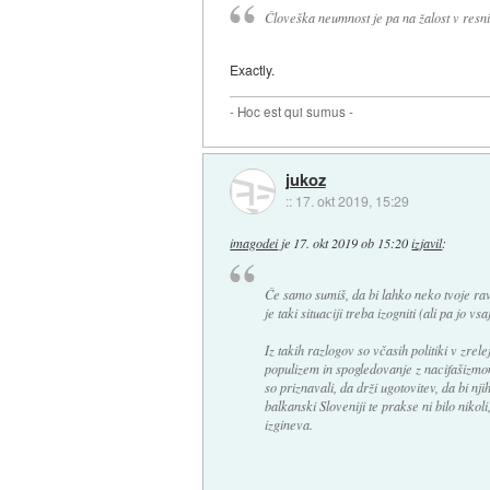
Človeška neumnost je pa na žalost v resn
Exactly.
- Hoc est qui sumus -
jukoz
::
17. okt 2019, 15:29
imagodei
je
17. okt 2019 ob 15:20
izjavil
:
Če samo sumiš, da bi lahko neko tvoje ravn
je taki situaciji treba izogniti (ali pa jo vs
Iz takih razlogov so včasih politiki v zrel
populizem in spogledovanje z nacifašizmom
so priznavali, da drži ugotovitev, da bi nj
balkanski Sloveniji te prakse ni bilo nikoli
izgineva.