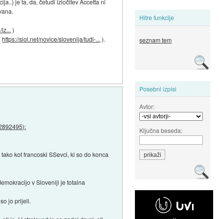
a..) je ta, da, četudi izločitev Accetta ni
evana.
Hitre funkcije
iz...
)
(
https://siol.net/novice/slovenija/tudi-...
).
seznam tem
Posebni izpisi
Avtor:
42892495):
Ključna beseda:
, tako kot francoski SSevci, ki so do konca
emokracijo v Sloveniji je totalna
o jo prijeli.