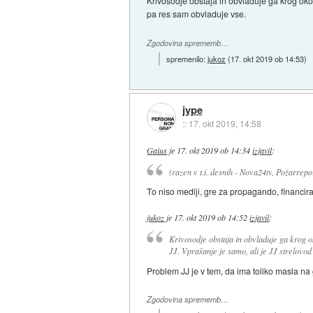
Krivosodje obstaja in obvladuje ga krog okoli
pa res sam obvladuje vse.
Zgodovina sprememb…
spremenilo:
jukoz
(
17. okt 2019 ob 14:53
)
jype
::
17. okt 2019, 14:58
Gaius
je
17. okt 2019 ob 14:34
izjavil
:
(razen v t.i. desnih - Nova24tv, Požarrepo
To niso mediji, gre za propagando, financira
jukoz
je
17. okt 2019 ob 14:52
izjavil
:
Krivosodje obstaja in obvladuje ga krog o
JJ. Vprašanje je samo, ali je JJ strelovod 
Problem JJ je v tem, da ima toliko masla na gl
Zgodovina sprememb…