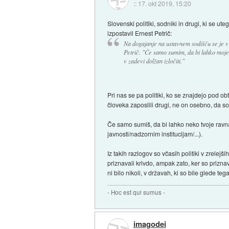
::
17. okt 2019, 15:20
Slovenski politiki, sodniki in drugi, ki se 
izpostavil Ernest Petrič:
Na dogajanje na ustavnem sodišču se je v
Petrič. "Če samo sumim, da bi lahko moje 
v zadevi dolžan izločiti."
Pri nas se pa politiki, ko se znajdejo pod o
človeka zaposlili drugi, ne on osebno, da 
Če samo sumiš, da bi lahko neko tvoje ravnanje
javnosti/nadzornim institucijam/...).
Iz takih razlogov so včasih politiki v zrele
priznavali krivdo, ampak zato, ker so priznava
ni bilo nikoli, v državah, ki so bile glede te
- Hoc est qui sumus -
imagodei