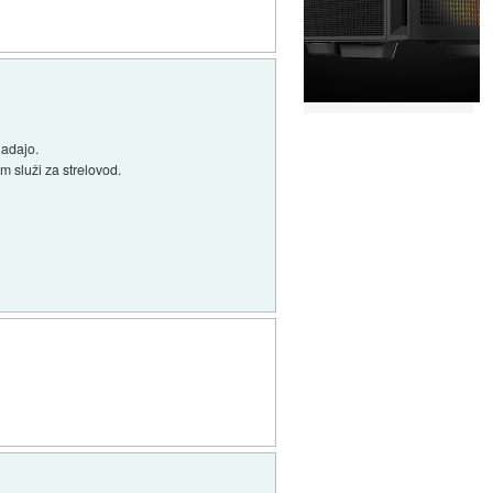
ladajo.
im služi za strelovod.
.