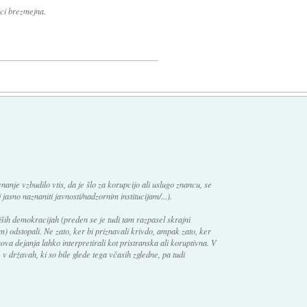
ici brezmejna.
anje vzbudilo vtis, da je šlo za korupcijo ali uslugo znancu, se
aj jasno naznaniti javnosti/nadzornim institucijam/...).
ejših demokracijah (preden se je tudi tam razpasel skrajni
) odstopali. Ne zato, ker bi priznavali krivdo, ampak zato, ker
ihova dejanja lahko interpretirali kot pristranska ali koruptivna. V
, v državah, ki so bile glede tega včasih zgledne, pa tudi