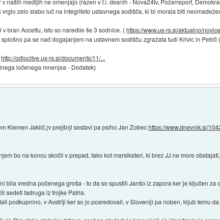
er v naših medijih ne omenjajo (razen v t.i. desnih - Nova24tv, Požarreport, Demokracij
 vrglo zelo slabo luč na integriteto ustavnega sodišča, ki bi morala biti neomadež
v bran Accettu, isto so naredile še 3 sodnice. (
https://www.us-rs.si/aktualno/novice/
na splošno pa se nad dogajanjem na ustavnem sodišču zgražata tudi Krivic in Petrič 
:
http://odlocitve.us-rs.si/documents/11/...
ilnega ločenega mnenjea - Dodatek)
njem Klemen Jaklič,(v prejšnji sestavi pa psiho Jan Zobec
https://www.dnevnik.si/10
njem bo na koncu skočil v prepad, tako kot marsikateri, ki brez JJ ne more obstajati
i bila vredna počenega groša - to da so spustili Janšo iz zapora ker je ključen za d
i sedeti tadruga iz trojke Patria.
i podkupnino, v Avstriji ker so jo posredovali, v Sloveniji pa noben, kljub temu da s