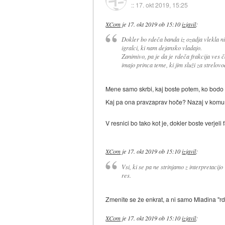
::
17. okt 2019, 15:25
XCom
je
17. okt 2019 ob 15:10
izjavil
:
Dokler bo rdeča banda iz ozadja vlekla ni
igralci, ki nam dejansko vladajo.
Zanimivo, pa je da je rdeča frakcija ves ča
imajo princa teme, ki jim služi za strelovo
Mene samo skrbi, kaj boste potem, ko bodo p
Kaj pa ona pravzaprav hoče? Nazaj v kom
V resnici bo tako kot je, dokler boste verjel
XCom
je
17. okt 2019 ob 15:10
izjavil
:
Vsi, ki se pa ne strinjamo z interpretacijo
res.
Zmenite se že enkrat, a ni samo Mladina "rd
XCom
je
17. okt 2019 ob 15:10
izjavil
: