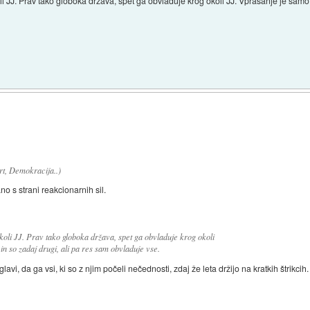
 JJ. Prav tako globoka država, spet ga obvladuje krog okoli JJ. Vprašanje je samo, a
rt, Demokracija..)
no s strani reakcionarnih sil.
koli JJ. Prav tako globoka država, spet ga obvladuje krog okoli
in so zadaj drugi, ali pa res sam obvladuje vse.
avi, da ga vsi, ki so z njim počeli nečednosti, zdaj že leta držijo na kratkih štrikcih.