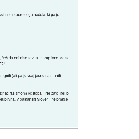
udi npr. preprostega načela, ki ga je
 češ da oni niso ravnali koruptivno, da so
F?!
zogniti (ali pa jo vsaj jasno naznaniti
 z nacifašizmom) odstopali. Ne zato, ker bi
koruptivna. V balkanski Sloveniji te prakse