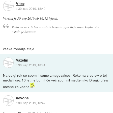
Vitez
::
30. sep 2019, 18:40
Vazelin
je
30. sep 2019 ob 16:12
izjavil
:
Roko na srce. V teh pokalnih tekmovanjih šteje samo kanta. Vse
ostalo je brezveze
vsaka medalja šteje.
Vazelin
::
30. sep 2019, 18:41
Na dolgi rok se spomni samo zmagovalcev. Roko na srce sw o tej
medalji cez 10 let ne bo nihče več spomnil medtem ko Dragić crew
ostane za vedno
nevone
::
30. sep 2019, 18:47
Vazelin
je
30. sep 2019 ob 18:41
izjavil
: