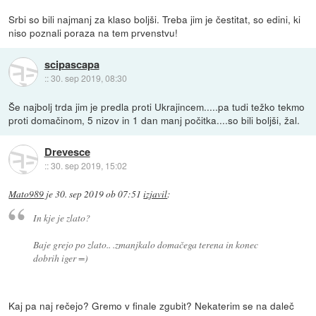
Srbi so bili najmanj za klaso boljši. Treba jim je čestitat, so edini, ki
niso poznali poraza na tem prvenstvu!
scipascapa
::
30. sep 2019, 08:30
Še najbolj trda jim je predla proti Ukrajincem.....pa tudi težko tekmo
proti domačinom, 5 nizov in 1 dan manj počitka....so bili boljši, žal.
Drevesce
::
30. sep 2019, 15:02
Mato989
je
30. sep 2019 ob 07:51
izjavil
:
In kje je zlato?
Baje grejo po zlato.. .zmanjkalo domačega terena in konec
dobrih iger =)
Kaj pa naj rečejo? Gremo v finale zgubit? Nekaterim se na daleč