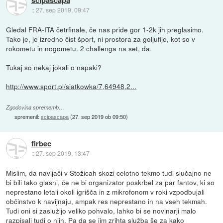
::
27. sep 2019, 09:47
Gledal FRA-ITA četrfinale, če nas pride gor 1-2k jih preglasimo.
Tako je, je izredno čist šport, ni prostora za goljufije, kot so v
rokometu in nogometu. 2 challenga na set, da.
Tukaj so nekaj jokali o napaki?
http://www.sport.pl/siatkowka/7,64948,2...
Zgodovina sprememb…
spremenil:
scipascapa
(
27. sep 2019 ob 09:50
)
firbec
::
27. sep 2019, 13:47
Mislim, da navijači v Stožicah skozi celotno tekmo tudi slučajno ne
bi bili tako glasni, če ne bi organizator poskrbel za par fantov, ki so
neprestano letali okoli igrišča in z mikrofonom v roki vzpodbujali
občinstvo k navijnaju, ampak res neprestano in na vseh tekmah.
Tudi oni si zaslužijo veliko pohvalo, lahko bi se novinarji malo
razpisali tudi o njih. Pa da se jim zrihta služba še za kako