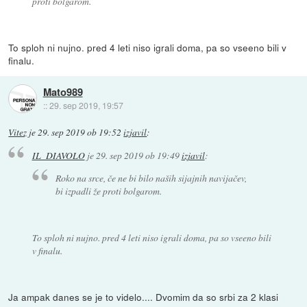
proti bolgarom.
To sploh ni nujno. pred 4 leti niso igrali doma, pa so vseeno bili v
finalu.
Mato989
::
29. sep 2019, 19:57
Vitez
je
29. sep 2019 ob 19:52
izjavil
:
IL_DIAVOLO
je
29. sep 2019 ob 19:49
izjavil
:
Roko na srce, če ne bi bilo naših sijajnih navijačev,
bi izpadli že proti bolgarom.
To sploh ni nujno. pred 4 leti niso igrali doma, pa so vseeno bili
v finalu.
Ja ampak danes se je to videlo.... Dvomim da so srbi za 2 klasi