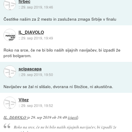
firbec
::
29. sep 2019, 19:46
Čestitke našim za 2 mesto in zaslužena zmaga Srbije v finalu
IL_DIAVOLO
::
29. sep 2019, 19:49
Roko na srce, če ne bi bilo naših sijajnih navijačev, bi izpadli že
proti bolgarom.
scipascapa
::
29. sep 2019, 19:50
Navijačev se žal ni slišalo, dvorana ni Stožice, ni akustična.
Vitez
::
29. sep 2019, 19:52
IL_DIAVOLO
je
29. sep 2019 ob 19:49
izjavil
:
Roko na srce, če ne bi bilo naših sijajnih navijačev, bi izpadli že