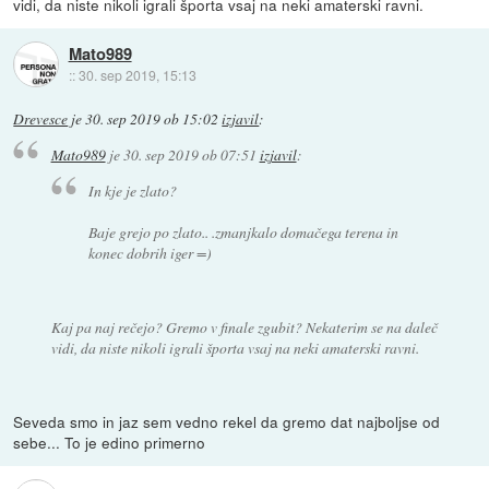
vidi, da niste nikoli igrali športa vsaj na neki amaterski ravni.
Mato989
::
30. sep 2019, 15:13
Drevesce
je
30. sep 2019 ob 15:02
izjavil
:
Mato989
je
30. sep 2019 ob 07:51
izjavil
:
In kje je zlato?
Baje grejo po zlato.. .zmanjkalo domačega terena in
konec dobrih iger =)
Kaj pa naj rečejo? Gremo v finale zgubit? Nekaterim se na daleč
vidi, da niste nikoli igrali športa vsaj na neki amaterski ravni.
Seveda smo in jaz sem vedno rekel da gremo dat najboljse od
sebe... To je edino primerno