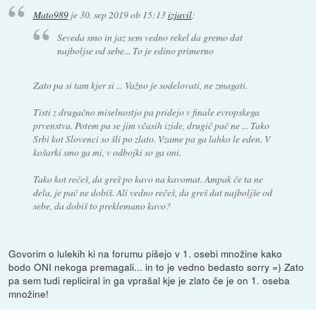
Mato989
je
30. sep 2019 ob 15:13
izjavil
:
Seveda smo in jaz sem vedno rekel da gremo dat
najboljse od sebe... To je edino primerno
Zato pa si tam kjer si ... Važno je sodelovati, ne zmagati.
Tisti z drugačno miselnostjo pa pridejo v finale evropskega
prvenstva. Potem pa se jim včasih izide, drugič pač ne ... Tako
Srbi kot Slovenci so šli po zlato. Vzame pa ga lahko le eden. V
košarki smo ga mi, v odbojki so ga oni.
Tako kot rečeš, da greš po kavo na kavomat. Ampak če ta ne
dela, je pač ne dobiš. Ali vedno rečeš, da greš dat najboljše od
sebe, da dobiš to preklemano kavo?
Govorim o lulekih ki na forumu pišejo v 1. osebi množine kako
bodo ONI nekoga premagali... in to je vedno bedasto sorry =) Zato
pa sem tudi repliciral in ga vprašal kje je zlato če je on 1. oseba
množine!