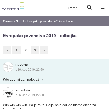
☰
Forum
»
Šport
»
Evropsko prvenstvo 2019 - odbojka
Evropsko prvenstvo 2019 - odbojka
2
«
1
3
»
nevone
::
26. sep 2019, 22:50
Kdo zdej ni za finale, a? :)
antartide
::
26. sep 2019, 22:50
Win win win win. Pa je rekel Poljsi selektor da nismo ekipa za