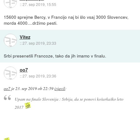
::
27. sep 2019, 15:55
15600 sprejme Bercy, v Francijo naj bi šlo vsaj 3000 Slovencev,
morda 4000....držimo pesti.
Vitez
::
27. sep 2019, 23:33
Srbi presenetili Francoze, tako da jih imamo v finalu.
oo7
::
27. sep 2019, 23:36
oo7
je
23. sep 2019 ob 22:59
izjavil
:
Upam na finale Slovenija : Srbija, da se ponovi košarkaško leto
2017