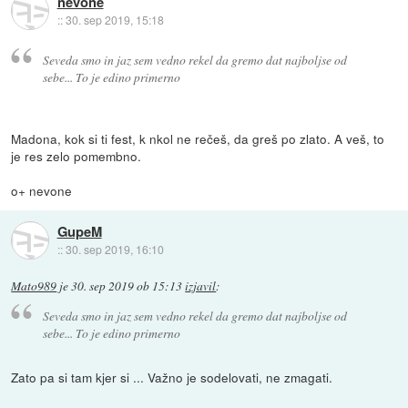
nevone
::
30. sep 2019, 15:18
Seveda smo in jaz sem vedno rekel da gremo dat najboljse od
sebe... To je edino primerno
Madona, kok si ti fest, k nkol ne rečeš, da greš po zlato. A veš, to
je res zelo pomembno.
o+ nevone
GupeM
::
30. sep 2019, 16:10
Mato989
je
30. sep 2019 ob 15:13
izjavil
:
Seveda smo in jaz sem vedno rekel da gremo dat najboljse od
sebe... To je edino primerno
Zato pa si tam kjer si ... Važno je sodelovati, ne zmagati.