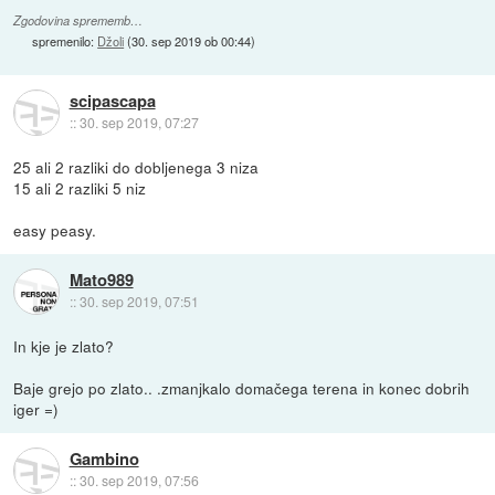
Zgodovina sprememb…
spremenilo:
Džoli
(
30. sep 2019 ob 00:44
)
scipascapa
::
30. sep 2019, 07:27
25 ali 2 razliki do dobljenega 3 niza
15 ali 2 razliki 5 niz
easy peasy.
Mato989
::
30. sep 2019, 07:51
In kje je zlato?
Baje grejo po zlato.. .zmanjkalo domačega terena in konec dobrih
iger =)
Gambino
::
30. sep 2019, 07:56