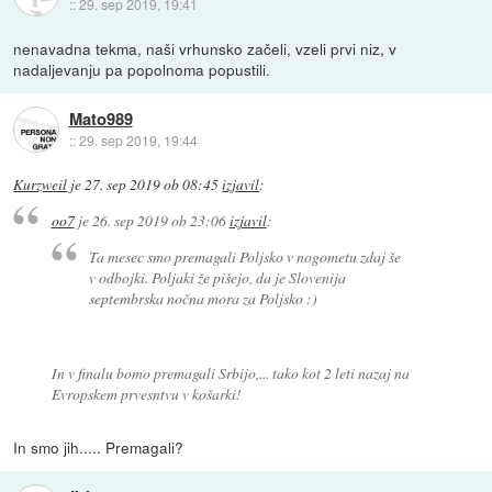
::
29. sep 2019, 19:41
nenavadna tekma, naši vrhunsko začeli, vzeli prvi niz, v
nadaljevanju pa popolnoma popustili.
Mato989
::
29. sep 2019, 19:44
Kurzweil
je
27. sep 2019 ob 08:45
izjavil
:
oo7
je
26. sep 2019 ob 23:06
izjavil
:
Ta mesec smo premagali Poljsko v nogometu zdaj še
v odbojki. Poljaki že pišejo, da je Slovenija
septembrska nočna mora za Poljsko :)
In v finalu bomo premagali Srbijo,... tako kot 2 leti nazaj na
Evropskem prvesntvu v košarki!
In smo jih..... Premagali?