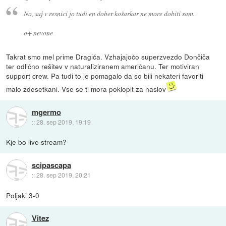
No, saj v resnici jo tudi en dober košarkar ne more dobiti sam.
o+ nevone
Takrat smo mel prime Dragiča. Vzhajajočo superzvezdo Dončiča
ter odlično rešitev v naturaliziranem američanu. Ter motiviran
support crew. Pa tudi to je pomagalo da so bili nekateri favoriti
malo zdesetkani. Vse se ti mora poklopit za naslov
mgermo
::
28. sep 2019, 19:19
Kje bo live stream?
scipascapa
::
28. sep 2019, 20:21
Poljaki 3-0
Vitez