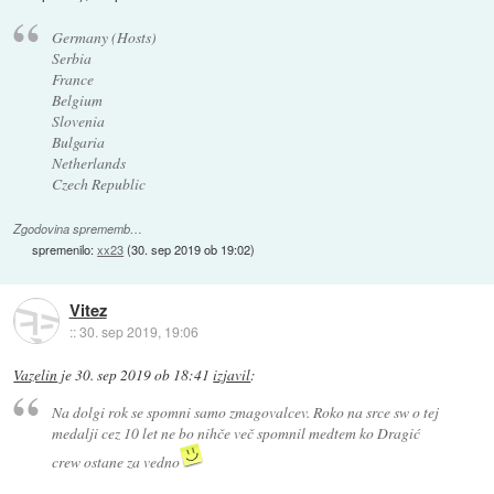
Germany (Hosts)
Serbia
France
Belgium
Slovenia
Bulgaria
Netherlands
Czech Republic
Zgodovina sprememb…
spremenilo:
xx23
(
30. sep 2019 ob 19:02
)
Vitez
::
30. sep 2019, 19:06
Vazelin
je
30. sep 2019 ob 18:41
izjavil
:
Na dolgi rok se spomni samo zmagovalcev. Roko na srce sw o tej
medalji cez 10 let ne bo nihče več spomnil medtem ko Dragić
crew ostane za vedno