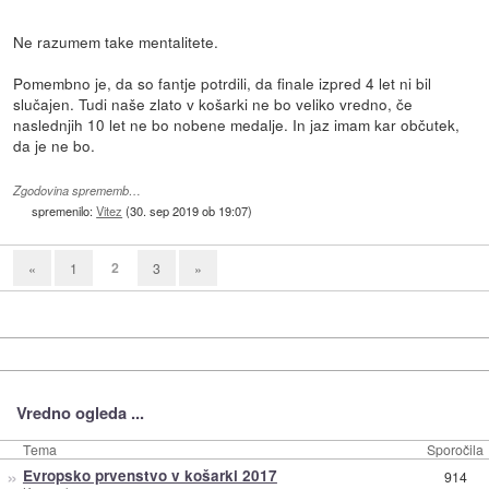
Ne razumem take mentalitete.
Pomembno je, da so fantje potrdili, da finale izpred 4 let ni bil
slučajen. Tudi naše zlato v košarki ne bo veliko vredno, če
naslednjih 10 let ne bo nobene medalje. In jaz imam kar občutek,
da je ne bo.
Zgodovina sprememb…
spremenilo:
Vitez
(
30. sep 2019 ob 19:07
)
2
«
1
3
»
Vredno ogleda ...
Tema
Sporočila
»
Evropsko prvenstvo v košarki 2017
914