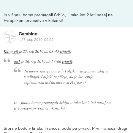
In v finalu bomo premagali Srbijo,... tako kot 2 leti nazaj na
Evropskem prvesntvu v košarki!
Gambino
::
27. sep 2019, 09:04
Kurzweil
je
27. sep 2019 ob 08:45
izjavil
:
oo7
je
26. sep 2019 ob 23:06
izjavil
:
Ta mesec smo premagali Poljsko v nogometu zdaj še
v odbojki. Poljaki že pišejo, da je Slovenija
septembrska nočna mora za Poljsko :)
In v finalu bomo premagali Srbijo,... tako kot 2 leti nazaj na
Evropskem prvesntvu v košarki!
Srbi ne bodo v finalu, Francozi bodo pa prvaki. Prvi Francozi drugi