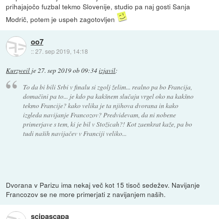
prihajajočo fuzbal tekmo Slovenije, studio pa naj gosti Sanja
Modrič, potem je uspeh zagotovljen
oo7
::
27. sep 2019, 14:18
Kurzweil
je
27. sep 2019 ob 09:34
izjavil
:
To da bi bili Srbi v finalu si zgolj želim... realno pa bo Francija,
domačini pa to... je kdo pa kakšnem slučaju vrgel oko na kakšno
tekmo Francije? kako velika je ta njihova dvorana in kako
izgleda navijanje Francozov? Predvidevam, da ni nobene
primerjave s tem, ki je bil v Stožicah?! Kot zaenkrat kaže, pa bo
tudi naših navijačev v Franciji veliko...
Dvorana v Parizu ima nekaj več kot 15 tisoč sedežev. Navijanje
Francozov se ne more primerjati z navijanjem naših.
scipascapa