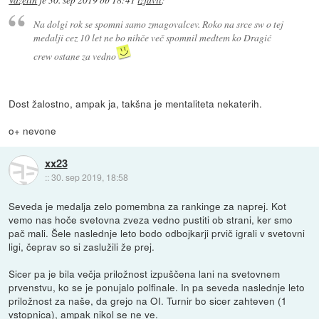
Na dolgi rok se spomni samo zmagovalcev. Roko na srce sw o tej
medalji cez 10 let ne bo nihče več spomnil medtem ko Dragić
crew ostane za vedno
Dost žalostno, ampak ja, takšna je mentaliteta nekaterih.
o+ nevone
xx23
::
30. sep 2019, 18:58
Seveda je medalja zelo pomembna za rankinge za naprej. Kot
vemo nas hoče svetovna zveza vedno pustiti ob strani, ker smo
pač mali. Šele naslednje leto bodo odbojkarji prvič igrali v svetovni
ligi, čeprav so si zaslužili že prej.
Sicer pa je bila večja priložnost izpuščena lani na svetovnem
prvenstvu, ko se je ponujalo polfinale. In pa seveda naslednje leto
priložnost za naše, da grejo na OI. Turnir bo sicer zahteven (1
vstopnica), ampak nikol se ne ve.