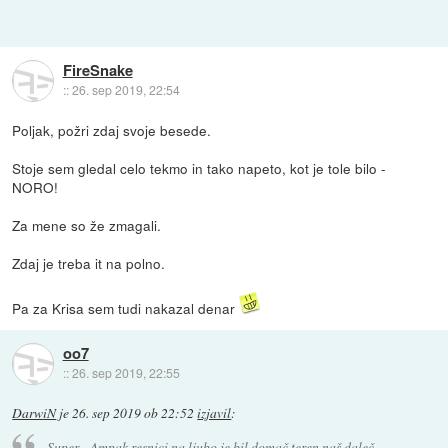
FireSnake
::
26. sep 2019, 22:54
Poljak, požri zdaj svoje besede.
Stoje sem gledal celo tekmo in tako napeto, kot je tole bilo -
NORO!
Za mene so že zmagali.
Zdaj je treba it na polno.
Pa za Krisa sem tudi nakazal denar
oo7
::
26. sep 2019, 22:55
DarwiN
je
26. sep 2019 ob 22:52
izjavil
:
Super... Ampak resnici na ljubo je bil domač teren naš daleč