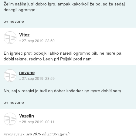
Želim našim jutri dobro igro, ampak kakorkoli že bo, so že sedaj
dosegli ogromno.
o+ nevone
Vitez
::
27. sep 2019, 23:50
En igralec proti odbojki lahko naredi ogromno pik, ne more pa
dobiti tekme. recimo Leon pri Poljski proti nam.
nevone
::
27. sep 2019, 23:59
No, saj v resnici jo tudi en dober košarkar ne more dobiti sam.
o+ nevone
Vazelin
::
28. sep 2019, 00:11
nevone
je
27. sep 2019 ob 23:59
izjavil
: