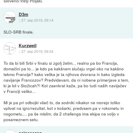
Slovenci tretji Poljaki.
D3m
::
27. sep 2019, 09:14
SLO-SRB finale.
Kurzweil
::
27. sep 2019, 09:34
To da bi bili Srbi v finalu si zgolj želim... realno pa bo Francija,
domačini pa to... je kdo pa kakšnem slučaju vrgel oko na kakšno
tekmo Francije? kako velika je ta njihova dvorana in kako izgleda
navijanje Francozov? Predvidevam, da ni nobene primerjave s tem,
ki je bil v Stožicah?! Kot zaenkrat kaže, pa bo tudi naših navijačev
v Franciji veliko...
Mi je pa pri odbojki všeč to, da sodniki nikakor ne morejo toliko
vplivat na igro/rezultat, kot v košarki, predvsem pa v rokometu in
nogometu,... pa še mislim, da 2 challenga ima ekipa na voljo v
posameznem setu.
scipascapa