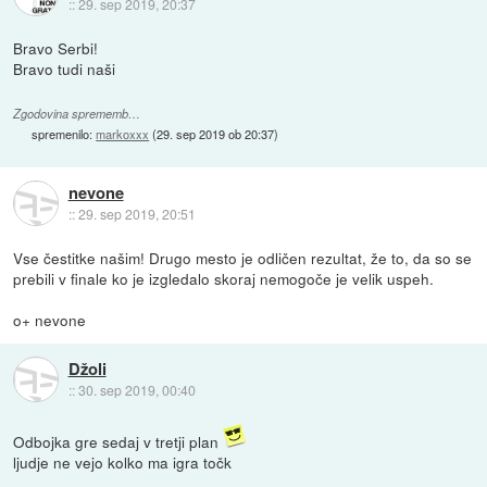
::
29. sep 2019, 20:37
Bravo Serbi!
Bravo tudi naši
Zgodovina sprememb…
spremenilo:
markoxxx
(
29. sep 2019 ob 20:37
)
nevone
::
29. sep 2019, 20:51
Vse čestitke našim! Drugo mesto je odličen rezultat, že to, da so se
prebili v finale ko je izgledalo skoraj nemogoče je velik uspeh.
o+ nevone
Džoli
::
30. sep 2019, 00:40
Odbojka gre sedaj v tretji plan
ljudje ne vejo kolko ma igra točk