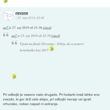
nevone
::
27. sep 2019, 23:48
oo7
je
27. sep 2019 ob 23:36
izjavil
:
oo7
je
23. sep 2019 ob 22:59
izjavil
:
Upam na finale Slovenija : Srbija, da se ponovi
košarkaško leto 2017
Pri odbojki je vseeno malo drugače. Pri košarki imaš lahko eno
zvezdo, ki gor drži celo ekipo, pri odbojki morajo vsi igrati
vrhunsko, noben napad ni soliranje.