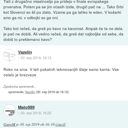
Tisti z drugačno miselnostjo pa pridejo v finale evropskega
prvenstva. Potem pa se jim včasih izide, drugič pač ne ... Tako Srbi
kot Slovenci so šli po zlato. Vzame pa ga lahko le eden. V košarki
smo ga mi, v odbojki so ga oni.
Tako kot rečeš, da greš po kavo na kavomat. Ampak če ta ne dela,
je pač ne dobiš. Ali vedno rečeš, da greš dat najboljše od sebe, da
dobiš to preklemano kavo?
Vazelin
::
30. sep 2019, 16:12
Roko na srce. V teh pokalnih tekmovanjih šteje samo kanta. Vse
ostalo je brezveze
Zgodovina sprememb…
spremenilo:
Vazelin
(
30. sep 2019 ob 16:12
)
Mato989
::
30. sep 2019, 16:25
GupeM
je
30. sep 2019 ob 16:10
izjavil
: