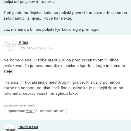
boljsi od poljakov in rusov....
Tudi glede na dejstvo kako so poljaki povozli francoze srbi so se pa
zelo namucli z njimi... Pove kar nekaj.
Jaz menim da bi nas poljaki kjerkoli drugje premagali
Vitez
::
29. sep 2019, 20:09
Ne bomo gledali v zobe srebru, ki ga pred prvenstvom ni nihče
pričakoval. Tu je nova medalja v moškem športu z žogo in samo to
šteje.
Francozi in Poljaki imajo med drugim igralce, ki služijo po milijon
eurov na sezono, pa niso imeli finala. odbojka je elitnejši šport od
rokometa, čeprav včasih ne zgleda tako.
Zgodovina sprememb…
spremenilo:
Vitez
(
29. sep 2019 ob 20:10
)
markoxxx