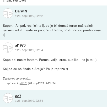
finale. We Own
DarwiN
::
26. sep 2019, 22:52
Super... Ampak resnici na ljubo je bil domač teren naš daleč
največji adut. Finale se pa igra v Parizu, proti Franciji predvidoma..
:(
al1976
::
26. sep 2019, 22:54
Kapo dol nasim fantom. Forma, volja, srce, publika... to je to! :)
Kaj pa ce bo finale s Srbijo? Pa je repriza :)
Zgodovina sprememb…
spremenil:
al1976
(
26. sep 2019 ob 22:55
)
oo7
::
26. sep 2019, 22:54