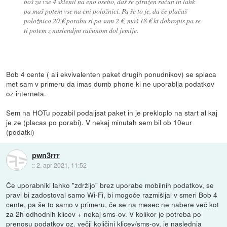
boš za vse 4 sklenil na eno osebo, daš še združen račun in lahk
pa maš potem vse na eni položnici. Pa še to je, da če plačaš
položnico 20 € porabu si pa sam 2 €, maš 18 € kt dobropis pa se
ti potem z naslendjm računom dol jemlje.
Bob 4 cente ( ali ekvivalenten paket drugih ponudnikov) se splaca
met sam v primeru da imas dumb phone ki ne uporablja podatkov
oz interneta.
Sem na HOTu pozabil podaljsat paket in je prekloplo na start al kaj
je ze (placas po porabi). V nekaj minutah sem bil ob 10eur
(podatki)
pwn3rrr
::
2. apr 2021, 11:52
Če uporabniki lahko "zdržijo" brez uporabe mobilnih podatkov, se
pravi bi zadostoval samo Wi-Fi, bi mogoče razmišljal v smeri Bob 4
cente, pa še to samo v primeru, če se na mesec ne nabere več kot
za 2h odhodnih klicev + nekaj sms-ov. V kolikor je potreba po
prenosu podatkov oz. večji količini klicev/sms-ov, je naslednja