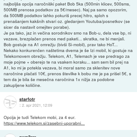
najboljša opcija naročniški paket Bob 5ka (500min klicev, 500sms,
500MB prenosa podatkov za 5€/mesec). Naj pa samo opozorim,
da 500MB podatkov lahko pokuriš precej hitro, sploh s
prenašanjem kakšnih stvari oz. gledanjem Youtuba/posnetkov (se
sicer da nastavit omejitev porabe).
Je pa tako, jaz in večina sorodnikov smo na Bob-u, dela vse bp, ni
vezave, brezplačen prenos med paketi... skratka, ne bi menjali.
Bob gostuje na A1 omrežju (bivši Si-mobil), prav tako HoT...
Nekako konkurenčen naštetima dvema je še Izi mobil, ki gostuje na
Telekomovem obrežju. Telekom, A1, Telemach je vse predrago za
moje pojme + oberejo te na vsakem koraku... sam sem bil prej na
A1, ko mi je potekla vezava, bi moral samo za sklenitev nove
naročnine plačati 10€, prenos številke k bobu me je pa prišel 5€, s
tem da je bila še mesečna naročnina 1x nižja za podobne
zakupljene količine.
starfotr
::
2. apr 2021, 12:09
Opcija je tudi Telekom mobi, za 4 eur.
https://www.telekom.si/zasebni-uporabni...
pwn3rrr