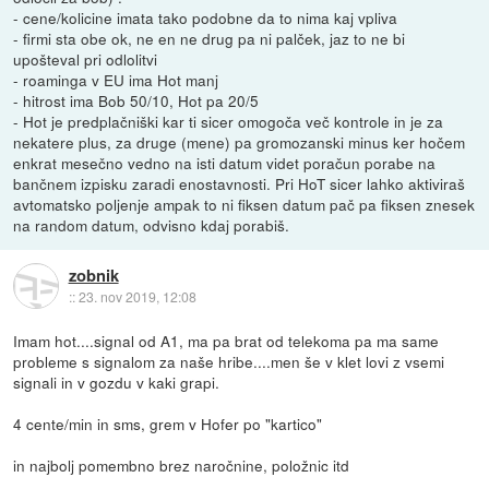
- cene/kolicine imata tako podobne da to nima kaj vpliva
- firmi sta obe ok, ne en ne drug pa ni palček, jaz to ne bi
upošteval pri odlolitvi
- roaminga v EU ima Hot manj
- hitrost ima Bob 50/10, Hot pa 20/5
- Hot je predplačniški kar ti sicer omogoča več kontrole in je za
nekatere plus, za druge (mene) pa gromozanski minus ker hočem
enkrat mesečno vedno na isti datum videt poračun porabe na
bančnem izpisku zaradi enostavnosti. Pri HoT sicer lahko aktiviraš
avtomatsko poljenje ampak to ni fiksen datum pač pa fiksen znesek
na random datum, odvisno kdaj porabiš.
zobnik
::
23. nov 2019, 12:08
Imam hot....signal od A1, ma pa brat od telekoma pa ma same
probleme s signalom za naše hribe....men še v klet lovi z vsemi
signali in v gozdu v kaki grapi.
4 cente/min in sms, grem v Hofer po "kartico"
in najbolj pomembno brez naročnine, položnic itd