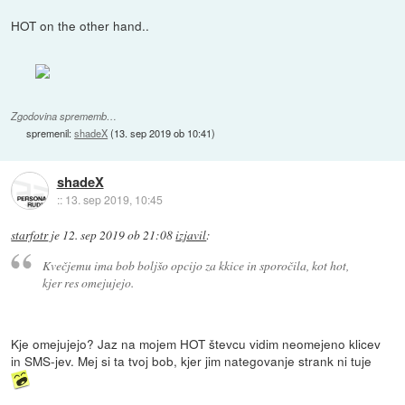
HOT on the other hand..
Zgodovina sprememb…
spremenil:
shadeX
(
13. sep 2019 ob 10:41
)
shadeX
::
13. sep 2019, 10:45
starfotr
je
12. sep 2019 ob 21:08
izjavil
:
Kvečjemu ima bob boljšo opcijo za kkice in sporočila, kot hot,
kjer res omejujejo.
Kje omejujejo? Jaz na mojem HOT števcu vidim neomejeno klicev
in SMS-jev. Mej si ta tvoj bob, kjer jim nategovanje strank ni tuje