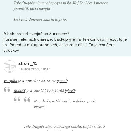
Tole drugače nima nobenega smisla. Kaj če si čez 3 mesece
premisliš, da bi menjal?
Daš za 2-3mesece max in to je to.
A babnco tud menjaš na 3 mesece?
Fura se Telemach omrežje, backup gre na Telekomovo mrežo, to je
to. Po tednu dni uporabe veš, ali je zate ali ni. To je cca 5eur
stroškov
strom_15
::
8. apr 2021, 18:07
Vetrpiha
je
8. apr 2021 ob 16:57
izjavil
:
shadeX
je
4. apr 2021 ob 19:04
izjavil
:
Napokaš gor 100 eur in si dober za 14
mesecev
Tole drugače nima nobenega smisla. Kaj če si čez 3