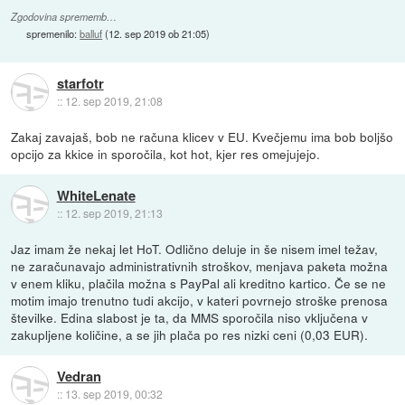
Zgodovina sprememb…
spremenilo:
balluf
(
12. sep 2019 ob 21:05
)
starfotr
::
12. sep 2019, 21:08
Zakaj zavajaš, bob ne računa klicev v EU. Kvečjemu ima bob boljšo
opcijo za kkice in sporočila, kot hot, kjer res omejujejo.
WhiteLenate
::
12. sep 2019, 21:13
Jaz imam že nekaj let HoT. Odlično deluje in še nisem imel težav,
ne zaračunavajo administrativnih stroškov, menjava paketa možna
v enem kliku, plačila možna s PayPal ali kreditno kartico. Če se ne
motim imajo trenutno tudi akcijo, v kateri povrnejo stroške prenosa
številke. Edina slabost je ta, da MMS sporočila niso vključena v
zakupljene količine, a se jih plača po res nizki ceni (0,03 EUR).
Vedran
::
13. sep 2019, 00:32