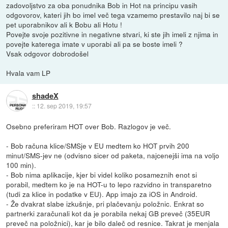
zadovoljstvo za oba ponudnika Bob in Hot na principu vasih
odgovorov, kateri jih bo imel več tega vzamemo prestavilo naj bi se
pet uporabnikov ali k Bobu ali Hotu !
Povejte svoje pozitivne in negativne stvari, ki ste jih imeli z njima in
povejte katerega imate v uporabi ali pa se boste imeli ?
Vsak odgovor dobrodošel
Hvala vam LP
shadeX
::
12. sep 2019, 19:57
Osebno preferiram HOT over Bob. Razlogov je več.
- Bob računa klice/SMSje v EU medtem ko HOT prvih 200
minut/SMS-jev ne (odvisno sicer od paketa, najcenejši ima na voljo
100 min).
- Bob nima aplikacije, kjer bi videl koliko posameznih enot si
porabil, medtem ko je na HOT-u to lepo razvidno in transparetno
(tudi za klice in podatke v EU). App imajo za iOS in Android.
- Že dvakrat slabe izkušnje, pri plačevanju položnic. Enkrat so
partnerki zaračunali kot da je porabila nekaj GB preveč (35EUR
preveč na položnici), kar je bilo daleč od resnice. Takrat je menjala