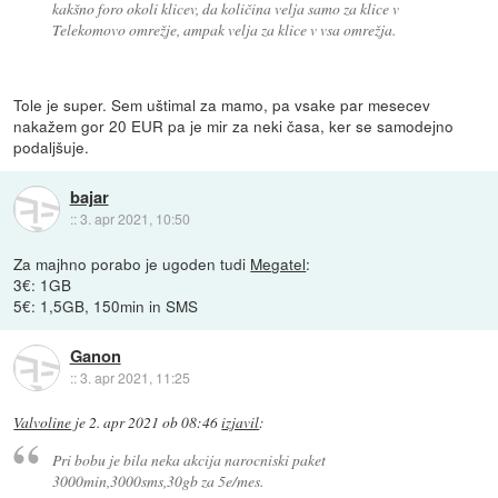
kakšno foro okoli klicev, da količina velja samo za klice v
Telekomovo omrežje, ampak velja za klice v vsa omrežja.
Tole je super. Sem uštimal za mamo, pa vsake par mesecev
nakažem gor 20 EUR pa je mir za neki časa, ker se samodejno
podaljšuje.
bajar
::
3. apr 2021, 10:50
Za majhno porabo je ugoden tudi
Megatel
:
3€: 1GB
5€: 1,5GB, 150min in SMS
Ganon
::
3. apr 2021, 11:25
Valvoline
je
2. apr 2021 ob 08:46
izjavil
:
Pri bobu je bila neka akcija narocniski paket
3000min,3000sms,30gb za 5e/mes.