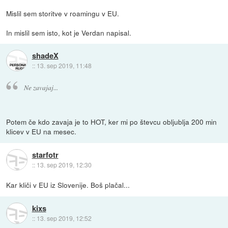
Mislil sem storitve v roamingu v EU.
In mislil sem isto, kot je Verdan napisal.
shadeX
::
13. sep 2019, 11:48
Ne zavajaj...
Potem če kdo zavaja je to HOT, ker mi po števcu obljublja 200 min
klicev v EU na mesec.
starfotr
::
13. sep 2019, 12:30
Kar kliči v EU iz Slovenije. Boš plačal...
kixs
::
13. sep 2019, 12:52