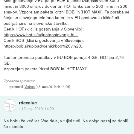
Med gostovanje v EU pa pri BOB-u lahko izkoristiš vseh 3000
minut in 3000 sms-ov dokler pri HOT lahko samo 200 minut in 200
sms-ov. Vzporejam paketa 'drzni BOB' in 'HOT MAXI'. Ta poraba se
šteje ko s svojega telefona kateri je v EU gostovanju kličeš ali
pošiljaš sms na slovensko številko.
Cenik HOT (klici iz gostovanja v Slovenijo):
https://www.hot.si/tujina/gostovanje.ht...
Cenik BOB (klici iz gostovanja v Slovenijo):
https://bob.si/upload/ceniki/bob%20v%20...
Tudi pri prenosu podatkov v EU BOB ponuja 4 GB, HOT pa 2,73
GB.
Vzporejam paketa 'drzni BOB' in 'HOT MAXI'.
Zgodovina sprememb…
spremenil:
Vedran
(
13. sep 2019 ob 14:06
)
rdecaluc
::
13. sep 2019, 14:20
Na bobu že več let. Vse dela, v tujini tudi. Ne dolgo nazaj so dobili
še moneto.