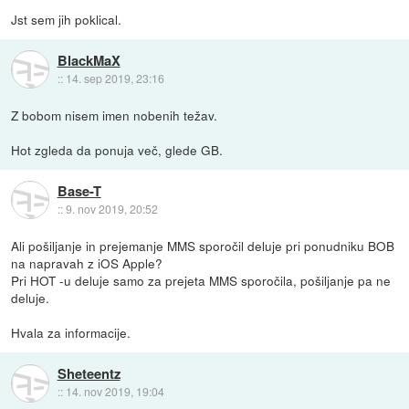
Jst sem jih poklical.
BlackMaX
::
14. sep 2019, 23:16
Z bobom nisem imen nobenih težav.
Hot zgleda da ponuja več, glede GB.
Base-T
::
9. nov 2019, 20:52
Ali pošiljanje in prejemanje MMS sporočil deluje pri ponudniku BOB
na napravah z iOS Apple?
Pri HOT -u deluje samo za prejeta MMS sporočila, pošiljanje pa ne
deluje.
Hvala za informacije.
Sheteentz
::
14. nov 2019, 19:04