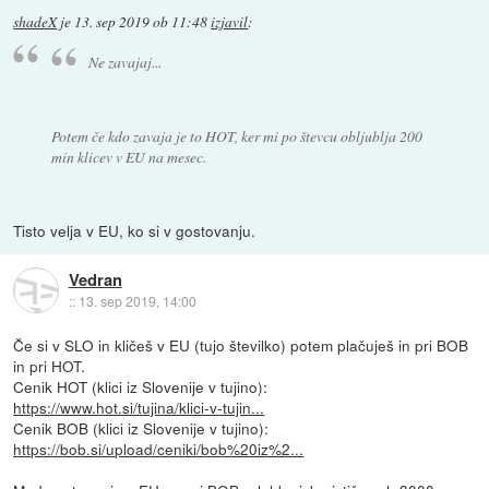
shadeX
je
13. sep 2019 ob 11:48
izjavil
:
Ne zavajaj...
Potem če kdo zavaja je to HOT, ker mi po števcu obljublja 200
min klicev v EU na mesec.
Tisto velja v EU, ko si v gostovanju.
Vedran
::
13. sep 2019, 14:00
Če si v SLO in kličeš v EU (tujo številko) potem plačuješ in pri BOB
in pri HOT.
Cenik HOT (klici iz Slovenije v tujino):
https://www.hot.si/tujina/klici-v-tujin...
Cenik BOB (klici iz Slovenije v tujino):
https://bob.si/upload/ceniki/bob%20iz%2...