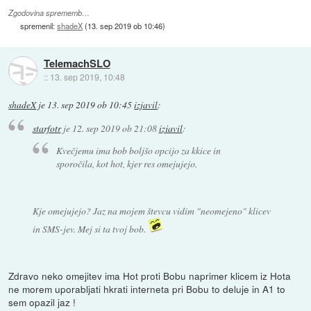
Zgodovina sprememb…
spremenil:
shadeX
(
13. sep 2019 ob 10:46
)
TelemachSLO
::
13. sep 2019, 10:48
shadeX
je
13. sep 2019 ob 10:45
izjavil
:
starfotr
je
12. sep 2019 ob 21:08
izjavil
:
Kvečjemu ima bob boljšo opcijo za kkice in
sporočila, kot hot, kjer res omejujejo.
Kje omejujejo? Jaz na mojem števcu vidim "neomejeno" klicev
in SMS-jev. Mej si ta tvoj bob.
Zdravo neko omejitev ima Hot proti Bobu naprimer klicem iz Hota
ne morem uporabljati hkrati interneta pri Bobu to deluje in A1 to
sem opazil jaz !