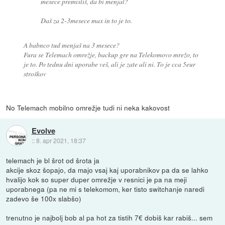
mesece premisliš, da bi menjal?
Daš za 2-3mesece max in to je to.
A babnco tud menjaš na 3 mesece?
Fura se Telemach omrežje, backup gre na Telekomovo mrežo, to
je to. Po tednu dni uporabe veš, ali je zate ali ni. To je cca 5eur
stroškov
No Telemach mobilno omrežje tudi ni neka kakovost
Evolve
::
8. apr 2021, 18:37
telemach je bl šrot od šrota ja
akcije skoz šopajo, da majo vsaj kaj uporabnikov pa da se lahko
hvalijo kok so super duper omrežje v resnici je pa na meji
uporabnega (pa ne mi s telekomom, ker tisto switchanje naredi
zadevo še 100x slabšo)
trenutno je najbolj bob al pa hot za tistih 7€ dobiš kar rabiš... sem