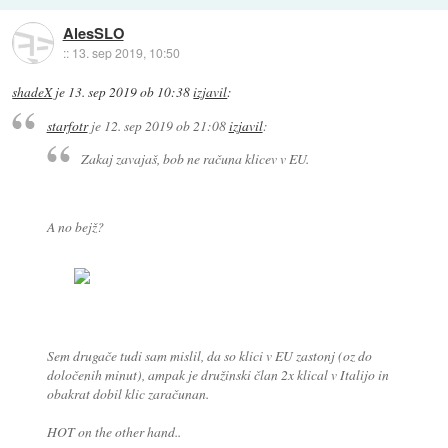
AlesSLO
::
13. sep 2019, 10:50
shadeX
je
13. sep 2019 ob 10:38
izjavil
:
starfotr
je
12. sep 2019 ob 21:08
izjavil
:
Zakaj zavajaš, bob ne računa klicev v EU.
A no bejž?
Sem drugače tudi sam mislil, da so klici v EU zastonj (oz do
določenih minut), ampak je družinski član 2x klical v Italijo in
obakrat dobil klic zaračunan.
HOT on the other hand..