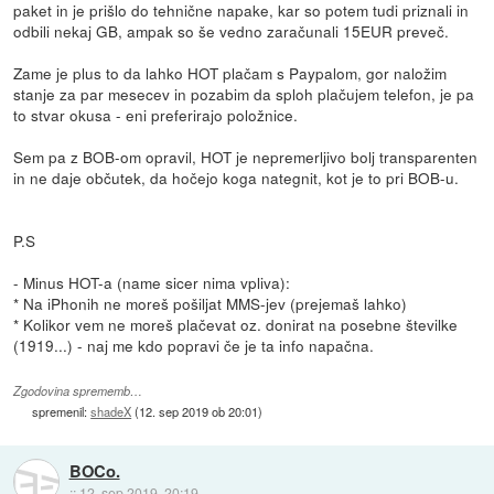
paket in je prišlo do tehnične napake, kar so potem tudi priznali in
odbili nekaj GB, ampak so še vedno zaračunali 15EUR preveč.
Zame je plus to da lahko HOT plačam s Paypalom, gor naložim
stanje za par mesecev in pozabim da sploh plačujem telefon, je pa
to stvar okusa - eni preferirajo položnice.
Sem pa z BOB-om opravil, HOT je nepremerljivo bolj transparenten
in ne daje občutek, da hočejo koga nategnit, kot je to pri BOB-u.
P.S
- Minus HOT-a (name sicer nima vpliva):
* Na iPhonih ne moreš pošiljat MMS-jev (prejemaš lahko)
* Kolikor vem ne moreš plačevat oz. donirat na posebne številke
(1919...) - naj me kdo popravi če je ta info napačna.
Zgodovina sprememb…
spremenil:
shadeX
(
12. sep 2019 ob 20:01
)
BOCo.
::
12. sep 2019, 20:19