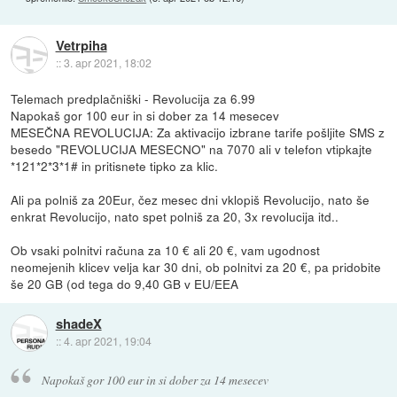
Vetrpiha
::
3. apr 2021, 18:02
Telemach predplačniški - Revolucija za 6.99
Napokaš gor 100 eur in si dober za 14 mesecev
MESEČNA REVOLUCIJA: Za aktivacijo izbrane tarife pošljite SMS z
besedo "REVOLUCIJA MESECNO" na 7070 ali v telefon vtipkajte
*121*2*3*1# in pritisnete tipko za klic.
Ali pa polniš za 20Eur, čez mesec dni vklopiš Revolucijo, nato še
enkrat Revolucijo, nato spet polniš za 20, 3x revolucija itd..
Ob vsaki polnitvi računa za 10 € ali 20 €, vam ugodnost
neomejenih klicev velja kar 30 dni, ob polnitvi za 20 €, pa pridobite
še 20 GB (od tega do 9,40 GB v EU/EEA
shadeX
::
4. apr 2021, 19:04
Napokaš gor 100 eur in si dober za 14 mesecev