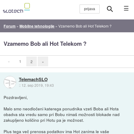
☰
Forum
»
Mobilne tehnologije
»
Vzamemo Bob ali Hot Telekom ?
Vzamemo Bob ali Hot Telekom ?
«
1
2
»
TelemachSLO
::
12. sep 2019, 19:43
Pozdravljeni,
Malo smo neodločeni katerega ponudnika vzeti Boba ali Hota
obadva sta vredu samo pri Bobu nimaš možnosti blokade nad
zakupljeno količino pri Hotu pa je možnost.
Plus tega več prenosa podatkov ima Hot zanima le vaše