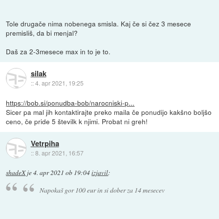
Tole drugače nima nobenega smisla. Kaj če si čez 3 mesece
premisliš, da bi menjal?
Daš za 2-3mesece max in to je to.
silak
::
4. apr 2021, 19:25
https://bob.si/ponudba-bob/narocniski-p...
Sicer pa mal jih kontaktirajte preko maila če ponudijo kakšno boljšo
ceno, če pride 5 številk k njimi. Probat ni greh!
Vetrpiha
::
8. apr 2021, 16:57
shadeX
je
4. apr 2021 ob 19:04
izjavil
:
Napokaš gor 100 eur in si dober za 14 mesecev