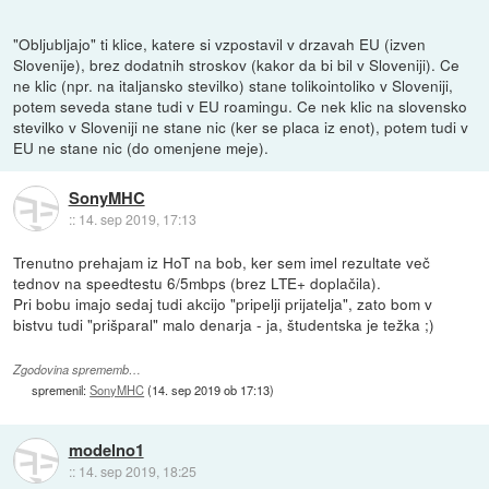
"Obljubljajo" ti klice, katere si vzpostavil v drzavah EU (izven
Slovenije), brez dodatnih stroskov (kakor da bi bil v Sloveniji). Ce
ne klic (npr. na italjansko stevilko) stane tolikointoliko v Sloveniji,
potem seveda stane tudi v EU roamingu. Ce nek klic na slovensko
stevilko v Sloveniji ne stane nic (ker se placa iz enot), potem tudi v
EU ne stane nic (do omenjene meje).
SonyMHC
::
14. sep 2019, 17:13
Trenutno prehajam iz HoT na bob, ker sem imel rezultate več
tednov na speedtestu 6/5mbps (brez LTE+ doplačila).
Pri bobu imajo sedaj tudi akcijo "pripelji prijatelja", zato bom v
bistvu tudi "prišparal" malo denarja - ja, študentska je težka ;)
Zgodovina sprememb…
spremenil:
SonyMHC
(
14. sep 2019 ob 17:13
)
modelno1
::
14. sep 2019, 18:25