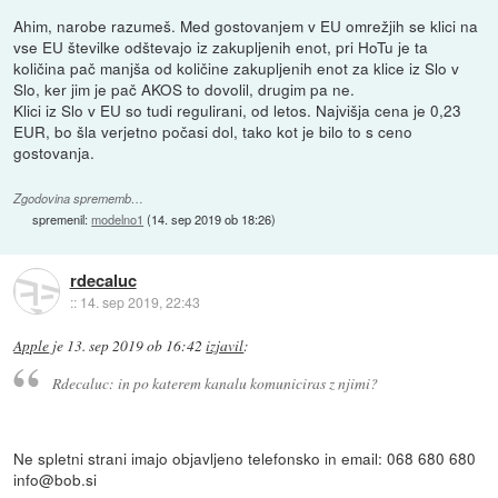
Ahim, narobe razumeš. Med gostovanjem v EU omrežjih se klici na
vse EU številke odštevajo iz zakupljenih enot, pri HoTu je ta
količina pač manjša od količine zakupljenih enot za klice iz Slo v
Slo, ker jim je pač AKOS to dovolil, drugim pa ne.
Klici iz Slo v EU so tudi regulirani, od letos. Najvišja cena je 0,23
EUR, bo šla verjetno počasi dol, tako kot je bilo to s ceno
gostovanja.
Zgodovina sprememb…
spremenil:
modelno1
(
14. sep 2019 ob 18:26
)
rdecaluc
::
14. sep 2019, 22:43
Apple
je
13. sep 2019 ob 16:42
izjavil
:
Rdecaluc: in po katerem kanalu komuniciras z njimi?
Ne spletni strani imajo objavljeno telefonsko in email: 068 680 680
info@bob.si