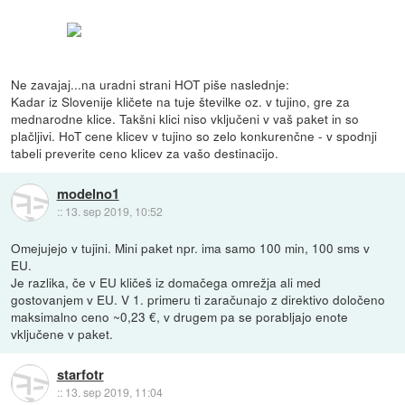
Ne zavajaj...na uradni strani HOT piše naslednje:
Kadar iz Slovenije kličete na tuje številke oz. v tujino, gre za
mednarodne klice. Takšni klici niso vključeni v vaš paket in so
plačljivi. HoT cene klicev v tujino so zelo konkurenčne - v spodnji
tabeli preverite ceno klicev za vašo destinacijo.
modelno1
::
13. sep 2019, 10:52
Omejujejo v tujini. Mini paket npr. ima samo 100 min, 100 sms v
EU.
Je razlika, če v EU kličeš iz domačega omrežja ali med
gostovanjem v EU. V 1. primeru ti zaračunajo z direktivo določeno
maksimalno ceno ~0,23 €, v drugem pa se porabljajo enote
vključene v paket.
starfotr
::
13. sep 2019, 11:04