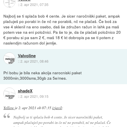
::
2. apr 2021, 07:35
Najbolj se ti splača bob 4 cente. Je sicer naročniški paket, ampak
plačuješ po porabi in če nč ne porabiš, nč ne plačaš. Če boš za
vse 4 sklenil na eno osebo, daš še združen račun in lahk pa maš
potem vse na eni položnici. Pa še to je, da če plačaš položnico 20
€ porabu si pa sam 2 €, maš 18 € kt dobropis pa se ti potem z
naslendjm računom dol jemlje.
Valvoline
::
2. apr 2021, 08:46
Pri bobu je bila neka akcija narocniski paket
3000min,3000sms,30gb za 5e/mes.
shadeX
::
2. apr 2021, 09:15
Yellow
je
2. apr 2021 ob 07:35
izjavil
:
Najbolj se ti splača bob 4 cente. Je sicer naročniški paket,
ampak plačuješ po porabi in če nč ne porabiš, nč ne plačaš. Če