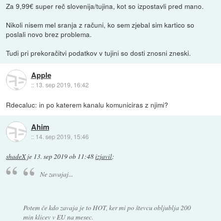
Za 9,99€ super reč slovenija/tujina, kot so izpostavli pred mano.
Nikoli nisem mel sranja z računi, ko sem zjebal sim kartico so
poslali novo brez problema.
Tudi pri prekoračitvi podatkov v tujini so dosti znosni zneski.
Apple
::
13. sep 2019, 16:42
Rdecaluc: in po katerem kanalu komuniciras z njimi?
Ahim
::
14. sep 2019, 15:46
shadeX
je
13. sep 2019 ob 11:48
izjavil
:
Ne zavajaj...
Potem če kdo zavaja je to HOT, ker mi po števcu obljublja 200
min klicev v EU na mesec.