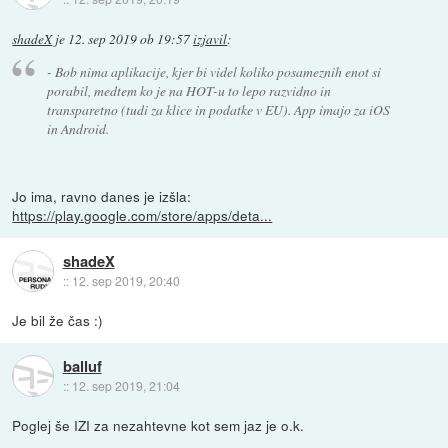
shadeX
je
12. sep 2019 ob 19:57
izjavil
:
- Bob nima aplikacije, kjer bi videl koliko posameznih enot si
porabil, medtem ko je na HOT-u to lepo razvidno in
transparetno (tudi za klice in podatke v EU). App imajo za iOS
in Android.
Jo ima, ravno danes je izšla:
https://play.google.com/store/apps/deta...
shadeX
::
12. sep 2019, 20:40
Je bil že čas :)
balluf
::
12. sep 2019, 21:04
Poglej še IZI za nezahtevne kot sem jaz je o.k.