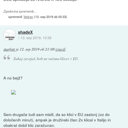
Zgodovina sprememb…
spremenil:
Vedran
(
13. sep 2019 ob 00:33
)
shadeX
::
13. sep 2019, 10:38
starfotr
je
12. sep 2019 ob 21:08
izjavil
:
Zakaj zavajaš, bob ne računa klicev v EU.
A no bejž?
Sem drugače tudi sam mislil, da so klici v EU zastonj (oz do
določenih minut), ampak je družinski član 2x klical v Italijo in
obakrat dobil klic zaračunan.