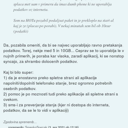
splaca met sam v primeru da imas dumb phone ki ne uporablja
podatkov oz interneta.
Sem na HOTu pozabil podaljsat paket in je prekloplo na start al
kaj je ze (placas po porabi). V nekaj minutah sem bil ob 10eur
(podatki)
Da, pozabila omeniti, da bi se najvec uporabljajo ravno pretakanja
podatkov. Torej, nekje med 5 in 10GB... Ceprav se to uporablja le v
nujnih primerih, je poraba kar visoka, zaradi aplikacij, ki se nonstop
syncajo, za shrambo dolocenih podatkov.
Kaj bi bilo super:
1) da je enostavno preko spletne strani ali aplikacije
napolniti/dopolniti telefonsko stanje, brez ogromno potrebnih
osebnih podatkov.
2) pomoc je po moznosti tudi preko aplikacije ali spletne strani s
cvekom.
3) sms-i za preverjanje stanja (kjer ni dostopa do interneta,
podatkov, da se le to vidi v aplikaciji)
Zgodovina sprememb…
spremenilo:
SmeskoSnezak
(
3. apr 2021 ob 12:16
)