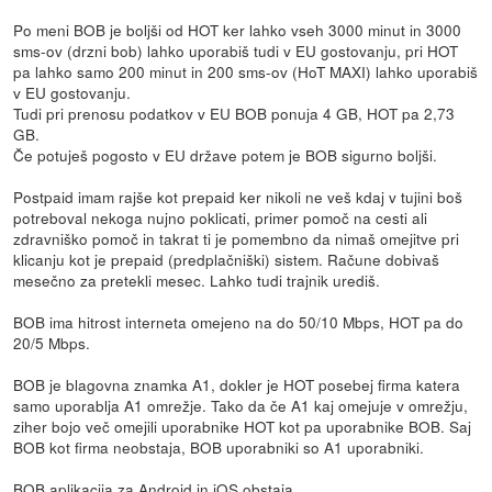
Po meni BOB je boljši od HOT ker lahko vseh 3000 minut in 3000
sms-ov (drzni bob) lahko uporabiš tudi v EU gostovanju, pri HOT
pa lahko samo 200 minut in 200 sms-ov (HoT MAXI) lahko uporabiš
v EU gostovanju.
Tudi pri prenosu podatkov v EU BOB ponuja 4 GB, HOT pa 2,73
GB.
Če potuješ pogosto v EU države potem je BOB sigurno boljši.
Postpaid imam rajše kot prepaid ker nikoli ne veš kdaj v tujini boš
potreboval nekoga nujno poklicati, primer pomoč na cesti ali
zdravniško pomoč in takrat ti je pomembno da nimaš omejitve pri
klicanju kot je prepaid (predplačniški) sistem. Račune dobivaš
mesečno za pretekli mesec. Lahko tudi trajnik urediš.
BOB ima hitrost interneta omejeno na do 50/10 Mbps, HOT pa do
20/5 Mbps.
BOB je blagovna znamka A1, dokler je HOT posebej firma katera
samo uporablja A1 omrežje. Tako da če A1 kaj omejuje v omrežju,
ziher bojo več omejili uporabnike HOT kot pa uporabnike BOB. Saj
BOB kot firma neobstaja, BOB uporabniki so A1 uporabniki.
BOB aplikacija za Android in iOS obstaja.