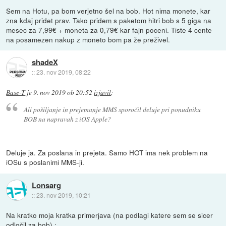
Sem na Hotu, pa bom verjetno šel na bob. Hot nima monete, kar
zna kdaj pridet prav. Tako pridem s paketom hitri bob s 5 giga na
mesec za 7,99€ + moneta za 0,79€ kar fajn poceni. Tiste 4 cente
na posamezen nakup z moneto bom pa že preživel.
shadeX
::
23. nov 2019, 08:22
Base-T
je
9. nov 2019 ob 20:52
izjavil
:
Ali pošiljanje in prejemanje MMS sporočil deluje pri ponudniku
BOB na napravah z iOS Apple?
Deluje ja. Za poslana in prejeta. Samo HOT ima nek problem na
iOSu s poslanimi MMS-ji.
Lonsarg
::
23. nov 2019, 10:21
Na kratko moja kratka primerjava (na podlagi katere sem se sicer
odločil za bob) :