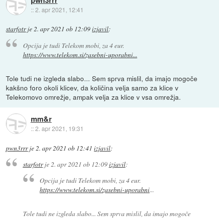
::
2. apr 2021, 12:41
starfotr
je
2. apr 2021 ob 12:09
izjavil
:
Opcija je tudi Telekom mobi, za 4 eur.
https://www.telekom.si/zasebni-uporabni...
Tole tudi ne izgleda slabo... Sem sprva mislil, da imajo mogoče
kakšno foro okoli klicev, da količina velja samo za klice v
Telekomovo omrežje, ampak velja za klice v vsa omrežja.
mm&r
::
2. apr 2021, 19:31
pwn3rrr
je
2. apr 2021 ob 12:41
izjavil
:
starfotr
je
2. apr 2021 ob 12:09
izjavil
:
Opcija je tudi Telekom mobi, za 4 eur.
https://www.telekom.si/zasebni-uporabni
...
Tole tudi ne izgleda slabo... Sem sprva mislil, da imajo mogoče