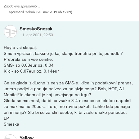
Zgodovina sprememb…
spremenil:
zobnik
(
23. nov 2019 ob 12:09
)
SmeskoSnezak
::
1. apr 2021, 22:53
Heyte vsi skupaj.
Smem vprasati, kaksno je kaj stanje trenutno pri tej ponudbi?
Prebrala sem vse cenike:
SMS- so 0,03eur oz. 0.04
Klici- so 0,07eur oz. 0.14eur
Ce se gleda izkljucno iz cen za SMS-e, klice in podatkovni prenos,
katero podjetje ponuja najvec za najnizjo ceno? Bob, HOT, A1,
Mobitel/Telekom ali je kaj novejsega na trgu?
Gleda se moznost, da bi na vsake 3-4 mesece se telefon napolnil
za maximalno 20eur... Torej, ne ravno paketi. Lahko kdo pomaga
pri mnenju? Slo bi se za stiri osebe, ki bi vzele enako ponudbo.
LP,
Smeska
Yellow