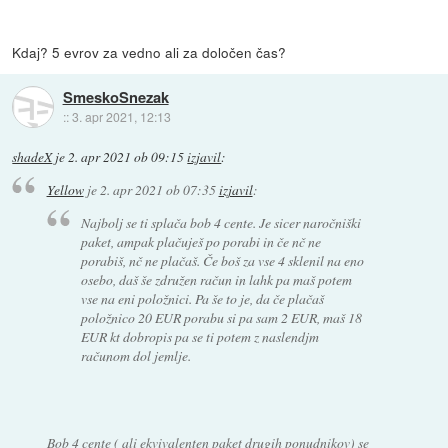
Kdaj? 5 evrov za vedno ali za določen čas?
SmeskoSnezak
::
3. apr 2021, 12:13
shadeX
je
2. apr 2021 ob 09:15
izjavil
:
Yellow
je
2. apr 2021 ob 07:35
izjavil
:
Najbolj se ti splača bob 4 cente. Je sicer naročniški
paket, ampak plačuješ po porabi in če nč ne
porabiš, nč ne plačaš. Če boš za vse 4 sklenil na eno
osebo, daš še združen račun in lahk pa maš potem
vse na eni položnici. Pa še to je, da če plačaš
položnico 20 EUR porabu si pa sam 2 EUR, maš 18
EUR kt dobropis pa se ti potem z naslendjm
računom dol jemlje.
Bob 4 cente ( ali ekvivalenten paket drugih ponudnikov) se