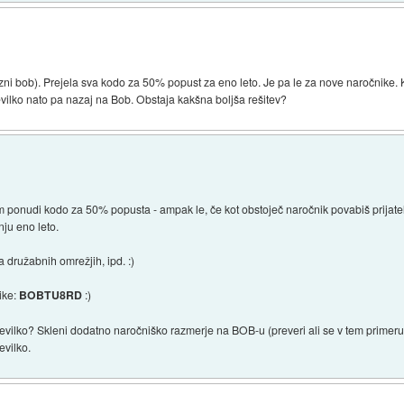
zni bob). Prejela sva kodo za 50% popust za eno leto. Je pa le za nove naročnike.
vilko nato pa nazaj na Bob. Obstaja kakšna boljša rešitev?
 ponudi kodo za 50% popusta - ampak le, če kot obstoječ naročnik povabiš prijatel
ju eno leto.
a družabnih omrežjih, ipd. :)
ike:
BOBTU8RD
:)
 številko? Skleni dodatno naročniško razmerje na BOB-u (preveri ali se v tem primer
evilko.