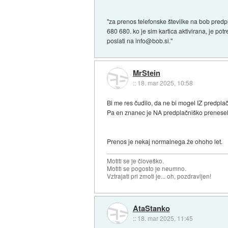
"za prenos telefonske številke na bob predpla
680 680. ko je sim kartica aktivirana, je pot
poslati na info@bob.si."
MrStein
::
18. mar 2025, 10:58
Bi me res čudilo, da ne bi mogel IZ predplač
Pa en znanec je NA predplačniško prenesel
Prenos je nekaj normalnega že ohoho let.
Motiti se je človeško.
Motiti se pogosto je neumno.
Vztrajati pri zmoti je... oh, pozdravljen!
AtaStanko
::
18. mar 2025, 11:45