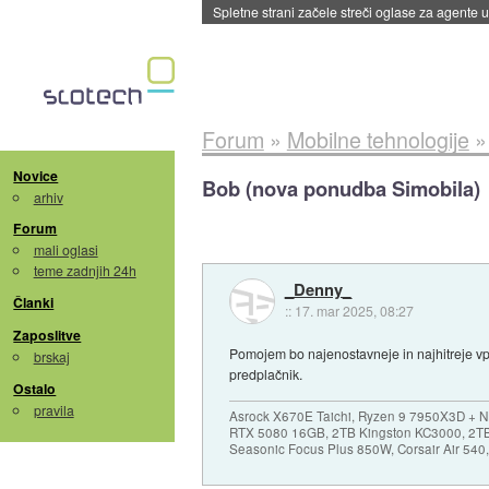
Spletne strani začele streči oglase za agente
Forum
»
Mobilne tehnologije
Novice
Bob (nova ponudba Simobila)
arhiv
Forum
mali oglasi
teme zadnjih 24h
_Denny_
Članki
::
17. mar 2025, 08:27
Zaposlitve
Pomojem bo najenostavneje in najhitreje vp
brskaj
predplačnik.
Ostalo
pravila
Asrock X670E Taichi, Ryzen 9 7950X3D + 
RTX 5080 16GB, 2TB Kingston KC3000, 2T
Seasonic Focus Plus 850W, Corsair Air 54