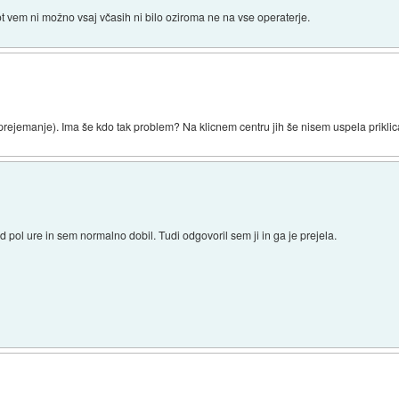
 vem ni možno vsaj včasih ni bilo oziroma ne na vse operaterje.
rejemanje). Ima še kdo tak problem? Na klicnem centru jih še nisem uspela priklica
 pol ure in sem normalno dobil. Tudi odgovoril sem ji in ga je prejela.