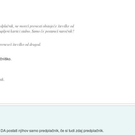
dplačnik, ne moreš prenesti obstoječe številke od
kupljeni kartici stalno. Samo če postaneš naročnik?
preneseš številko od drugod.
čniško.
ik.
DA postati njihov samo predplačnik, če si tudi zdaj predplačnik.