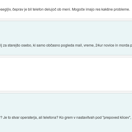
egljiv, čeprav je bil telefon delujoč ob meni. Mogoče imajo res kakšne probleme.
olj za starejšo osebo, ki samo občasno pogleda mail, vreme, 24ur novice in morda
 Je to stvar operaterja, ali telefona? Ko grem v nastavitvah pod "prepoved klicev",