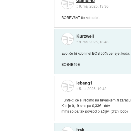
Gambino
::
9. maj 2025, 13:36
BOBEV6AT če kdo rabi.
Kurzweil
::
9. maj 2025, 13:43
Evo, če bi kdo imel BOB 50% ceneje, koda:
BOB4B49E
lebang1
::
5. jul 2025, 19:42
Funfekt, če si recimo na hrvaškem, ti zaračun
Klic je 0,19 sms pa 0,33€ +ddv
mms so pa tak povsod plačljivi (drzni bob)
Izak