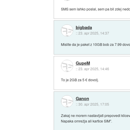
SMS sem lahko poslal, sem pa bil zdej nedos
bigbada
::
23. apr 2025, 14:37
Mislite da je paket z 10GB bob za 7.99 dov
GupeM
::
23. apr 2025, 14:46
To je 2GB za 5 € dovolj.
Ganon
::
30. apr 2025, 17:05
Zakaj ne morem nastavljati prepovedi klicev?
Napaka omrežja ali kartice SIM".