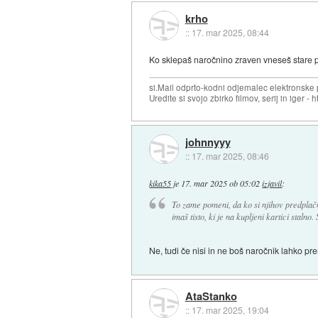
krho
::
17. mar 2025, 08:44
Ko sklepaš naročnino zraven vneseš stare p
si.Mail odprto-kodni odjemalec elektronske po
Uredite si svojo zbirko filmov, serij in iger - ht
johnnyyy
::
17. mar 2025, 08:46
kika55
je
17. mar 2025 ob 05:02
izjavil
:
To zame pomeni, da ko si njihov predplač
imaš tisto, ki je na kupljeni kartici staln
Ne, tudi če nisi in ne boš naročnik lahko pr
AtaStanko
::
17. mar 2025, 19:04