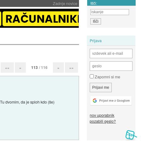
Išči:
Zadnje novice
Prijava
113
/ 116
««
«
»
»»
Zapomni si me
 Tu dvomim, da je sploh kdo (še)
nov uporabnik
pozabili geslo?