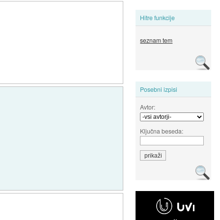
Hitre funkcije
seznam tem
Posebni izpisi
Avtor:
Ključna beseda: