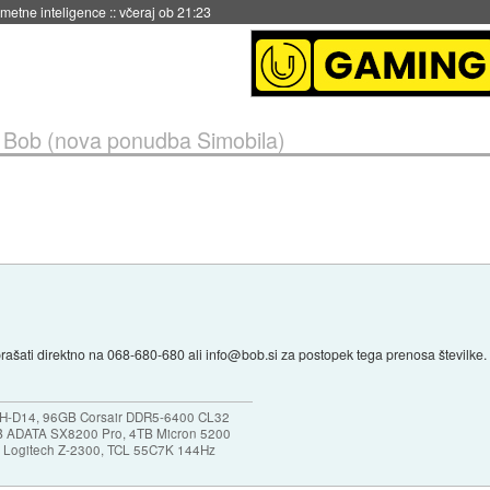
 umetne inteligence
::
včeraj ob 21:23
»
Bob (nova ponudba Simobila)
rašati direktno na 068-680-680 ali info@bob.si za postopek tega prenosa številke.
NH-D14, 96GB Corsair DDR5-6400 CL32
B ADATA SX8200 Pro, 4TB Micron 5200
0, Logitech Z-2300, TCL 55C7K 144Hz