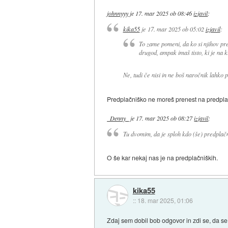
johnnyyy
je
17. mar 2025 ob 08:46
izjavil
:
kika55
je
17. mar 2025 ob 05:02
izjavil
:
To zame pomeni, da ko si njihov pre
drugod, ampak imaš tisto, ki je na 
Ne, tudi če nisi in ne boš naročnik lahko 
Predplačniško ne moreš prenest na predpla
_Denny_
je
17. mar 2025 ob 08:27
izjavil
:
Tu dvomim, da je sploh kdo (še) predplačn
O še kar nekaj nas je na predplačniških.
kika55
::
18. mar 2025, 01:06
Zdaj sem dobil bob odgovor in zdi se, da se 