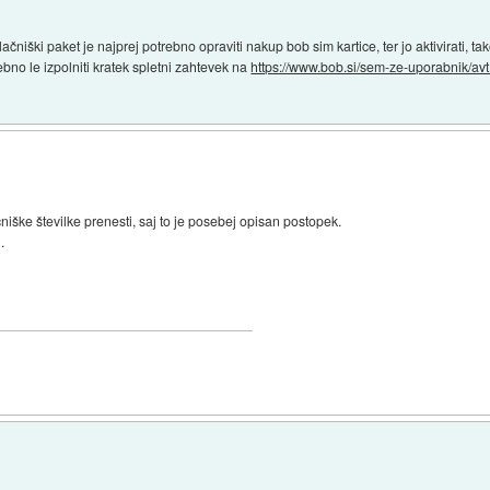
čniški paket je najprej potrebno opraviti nakup bob sim kartice, ter jo aktivirati, ta
rebno le izpolniti kratek spletni zahtevek na
https://www.bob.si/sem-ze-uporabnik/avt.
niške številke prenesti, saj to je posebej opisan postopek.
.