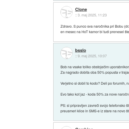
Clone
::
3. maj 2025, 11:23
Zdravo. S punco sva naročnika pri Bobu (dr
en mesec na HoT kamor bi tudi prenesel šte
bsslo
::
9. maj 2025, 10:07
Bob na vsake toliko obstoječim uporabnikom
Za nagrado dobita oba 50% popusta v trajan
Verjetno si dobil to kodo? Deli po forumih, n
Evo tako kot jaz - koda 50% za nove naročn
PS: si pripravljen zavreči svojo telefonsko
preusmeri klice in SMS-e iz stare na novo št