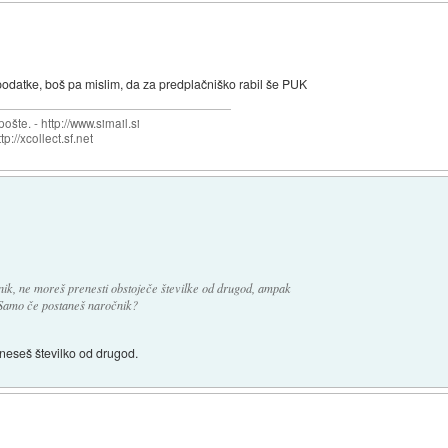
odatke, boš pa mislim, da za predplačniško rabil še PUK
šte. - http://www.simail.si
tp://xcollect.sf.net
nik, ne moreš prenesti obstoječe številke od drugod, ampak
o. Samo če postaneš naročnik?
eneseš številko od drugod.