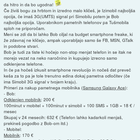
da hitro in da bo ugodna!
Če živiš bogu za hrbtom in izredno malo kličeš, je Izimobil najboljša
opcija, če imaš 3G(UMTS) signal pri Simobilu potem je Bob
najboljša opcija. Uporabnikom pametnih telefonov pa Tušmobila
sploh ne priporočam.
Meni se zdi da bi lahko Bob ciljal na budget smartphone freake, ki
že zdavnaj ne kličejo, ampak uporabljajo samo še FB, MSN, GTalk
in podobne stvari.
Bob je tudi za tiste ki hočejo non-stop menjat telefon in se itak ne
morejo vezat na neko naročnino in kupujejo izrecno samo
odklenjene telefone.
In če pa hočeš izkusit smartphone revolucijo in nočeš dat preveč
keša za to pa je tole trenutno edina dokaj pametna odločitev (če
ima Simobil 3G signal v tvojem kraju).
Primeri za nakup pametnega mobilnika (
Samsung Galaxy Ace
):
- Bob:
Odklenjen mobilnik
: 200 €
100minut v mobitel + 100minut v simobil + 100 SMS + 1GB = 18 € /
mesec
Skupaj v 24 mesecih: 632 € (Telefon lahko kadarkoli menjaš,
prekineš pogodbo z Bob-om itd.)
- Mobitel:
Mobilnik
: 170 €