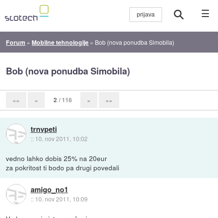
☰
Forum
»
Mobilne tehnologije
»
Bob (nova ponudba Simobila)
Bob (nova ponudba Simobila)
2
/ 116
««
«
»
»»
trnvpeti
::
10. nov 2011, 10:02
vedno lahko dobis 25% na 20eur
za pokritost ti bodo pa drugi povedali
amigo_no1
::
10. nov 2011, 10:09