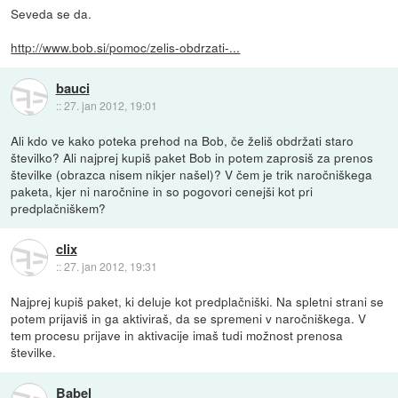
Seveda se da.
http://www.bob.si/pomoc/zelis-obdrzati-...
bauci
::
27. jan 2012, 19:01
Ali kdo ve kako poteka prehod na Bob, če želiš obdržati staro
številko? Ali najprej kupiš paket Bob in potem zaprosiš za prenos
številke (obrazca nisem nikjer našel)? V čem je trik naročniškega
paketa, kjer ni naročnine in so pogovori cenejši kot pri
predplačniškem?
clix
::
27. jan 2012, 19:31
Najprej kupiš paket, ki deluje kot predplačniški. Na spletni strani se
potem prijaviš in ga aktiviraš, da se spremeni v naročniškega. V
tem procesu prijave in aktivacije imaš tudi možnost prenosa
številke.
Babel