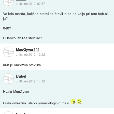
::
18. feb 2012, 07:57
Ve kdo morda, kakšne omrežne številke so na voljo pri tem bob.si-
ju?
040?
Si lahko izbiraš številko?
MacGyver141
::
18. feb 2012, 13:22
068 je omrežna številka.
Babel
::
18. feb 2012, 14:12
Hvala MacGyver!
Grda omrežna, slabo numerologinjo majo