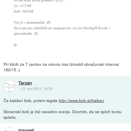
izi: 117,6€
bob: 165,6€
Vse je v matematiki :D.
Sicer pa jaz simobilu ne zaupam nic več po letošnjih brcah v
uporabnike :D.
lp
Pri klicih za 7 centov na minuto ima Izimobil obračunski interval
180/15 ;)
Tarzan
::
12. nov 2011, 18:30
Če kakšen bob, potem tegale
http://www.bob.at/balkan
Slovenski bob je žal navadno sranje. Dvomim, da se sploh komu
splača.
trnvpeti