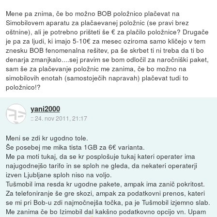
Mene pa znima, če bo možno BOB položnico plačevat na
Simobilovem aparatu za plačaevanej položnic (se pravi brez
oštnine), ali je potrebno prišteti še € za plačilo položnice? Drugače
je pa za ljudi, ki imajo 5-10€ za mesec oziroma samo kličejo v tem
znesku BOB fenomenalna rešitev, pa še skrbet ti ni treba da ti bo
denarja zmanjkalo....sej pravim se bom odločil za naročniški paket,
sam še za plačevanje položnic me zanima, če bo možno na
simobilovih enotah (samostoječih napravah) plačevat tudi to
položnico!?
yani2000
::
24. nov 2011, 21:17
Meni se zdi kr ugodno tole.
Še posebej me mika tista 1GB za 6€ varianta.
Me pa moti tukaj, da se kr posplošuje tukaj kateri operater ima
najugodnejšo tarifo in se sploh ne gleda, da nekateri operaterji
izven Ljubljane sploh niso na voljo.
Tušmobil ima resda kr ugodne pakete, ampak ima zanič pokritost.
Za telefoniranje še gre skozi, ampak za podatkovni prenos, kateri
se mi pri Bob-u zdi najmočnejša točka, pa je Tušmobil izjemno slab.
Me zanima če bo Izimobil dal kakšno podatkovno opcijo vn. Upam