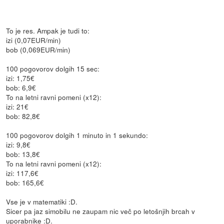
To je res. Ampak je tudi to:
izi (0,07EUR/min)
bob (0,069EUR/min)
100 pogovorov dolgih 15 sec:
izi: 1,75€
bob: 6,9€
To na letni ravni pomeni (x12):
izi: 21€
bob: 82,8€
100 pogovorov dolgih 1 minuto in 1 sekundo:
izi: 9,8€
bob: 13,8€
To na letni ravni pomeni (x12):
izi: 117,6€
bob: 165,6€
Vse je v matematiki :D.
Sicer pa jaz simobilu ne zaupam nic več po letošnjih brcah v
uporabnike :D.