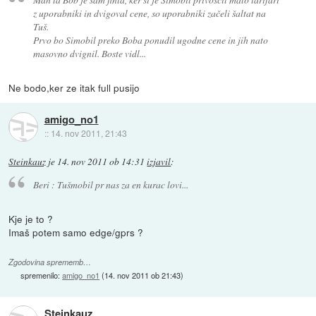
z uporabniki in dvigoval cene, so uporabniki začeli šaltat na
Tuš.
Prvo bo Simobil preko Boba ponudil ugodne cene in jih nato
masovno dvignil. Boste vidl...
Ne bodo,ker ze itak full pusijo
amigo_no1
::
14. nov 2011, 21:43
Steinkauz
je
14. nov 2011 ob 14:31
izjavil
:
Beri : Tušmobil pr nas za en kurac lovi...
Kje je to ?
Imaš potem samo edge/gprs ?
Zgodovina sprememb…
spremenilo:
amigo_no1
(
14. nov 2011 ob 21:43
)
Steinkauz