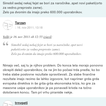
Simobil sedaj nekaj fejst se bori za naročnike..spet novi paketi(orto
za vedno,preprosto zame).
Zelo pa dvomim da imajo preko 600.000 uporabnikov.
Tarzan
::
16. nov 2011, 13:18
Volk|
je
16. nov 2011 ob 12:55
izjavil
:
Simobil sedaj nekaj fejst se bori za naročnike..spet novi
paketi(orto za vedno,preprosto zame).
Zelo pa dvomim da imajo preko 600.000 uporabnikov.
Nimajo več, saj tu je njihov problem. Do konca leta morajo ponovno
okrepiti delež uporabnikov, če ne jim bo počasi trda predla, ko bo
treba slabe poslovne rezultate opravičevati. Za slabe finančne
rezultate imajo recimo še lahko izgovore, kot naprimer grda-grda
evropska direktiva in še grša-grša ekonomska kriza, ko gre za
masovne usipe uporabnikov je pa ponavadi krivda na točno
določenem koncu. Tam pri vrhu piramide nekje.
trnvpeti