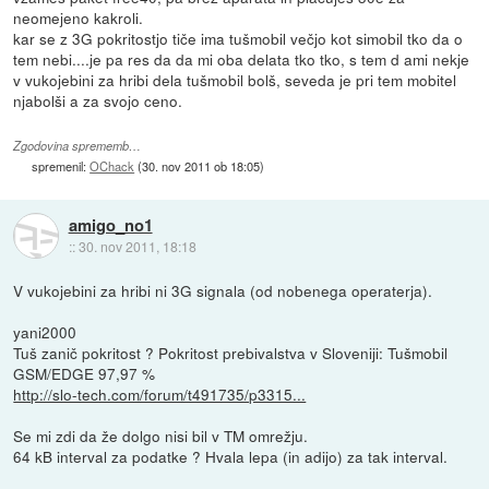
neomejeno kakroli.
kar se z 3G pokritostjo tiče ima tušmobil večjo kot simobil tko da o
tem nebi....je pa res da da mi oba delata tko tko, s tem d ami nekje
v vukojebini za hribi dela tušmobil bolš, seveda je pri tem mobitel
njabolši a za svojo ceno.
Zgodovina sprememb…
spremenil:
OChack
(
30. nov 2011 ob 18:05
)
amigo_no1
::
30. nov 2011, 18:18
V vukojebini za hribi ni 3G signala (od nobenega operaterja).
yani2000
Tuš zanič pokritost ? Pokritost prebivalstva v Sloveniji: Tušmobil
GSM/EDGE 97,97 %
http://slo-tech.com/forum/t491735/p3315...
Se mi zdi da že dolgo nisi bil v TM omrežju.
64 kB interval za podatke ? Hvala lepa (in adijo) za tak interval.