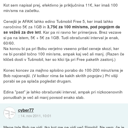
Kot sem napisal prej, efektivno je priključnina 11€, ker imaš 100
min/sms na začetku.
Cenejši je AFAIK lahko edino Tušmobil Free 5, ker imaš lahko
naročnino 5€ za 1GB in
3,75€ za 100 min/sms, pod pogojem da
. Kar pa ni ravno fer primerjava. Brez vezave
se vežeš za dve leti
si pa na istem, 5€ + 5€ za 1GB. Tudi obračunski interval je enak,
60/60.
Na koncu bi pa pri Bobu verjetno vseeno prišel ceneje skozi, ker
ne bi porabil točno 100 min/sms, ampak kaj več ali manj. (Razen če
kličeš dosti v Tušmobil, ker so klici tja pri Free paketih zastonj.)
Konec koncev za majhno splošno porabo do 100-200 minut/sms je
Bob najcenejši. (V kolikor nima še kakih skritih pogojev.) Pri višji
porabi se pa splača pogledat drugam.
Edina "past" je lahko obračunski interval, ampak pri nizkocenovnih
ponudbah je več ali manj povsod enako slab.
cyber77
::
14. nov 2011, 10:01
Mene tale Bob ne vidi, tko kot me ne vidi več Simobil. Ne vem, če je