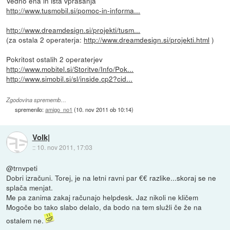
Vedno ena in ista vprašanja
http://www.tusmobil.si/pomoc-in-informa...
http://www.dreamdesign.si/projekti/tusm...
(za ostala 2 operaterja:
http://www.dreamdesign.si/projekti.html
)
Pokritost ostalih 2 operaterjev
http://www.mobitel.si/Storitve/Info/Pok...
http://www.simobil.si/sl/inside.cp2?cid...
Zgodovina sprememb…
spremenilo:
amigo_no1
(
10. nov 2011 ob 10:14
)
Volk|
::
10. nov 2011, 17:03
@trnvpeti
Dobri izračuni. Torej, je na letni ravni par €€ razlike...skoraj se ne
splača menjat.
Me pa zanima zakaj računajo helpdesk. Jaz nikoli ne kličem
Mogoče bo tako slabo delalo, da bodo na tem služli če že na
ostalem ne.