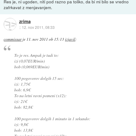
Res je, ni ugoden, niti pod razno pa toliko, da bi mi bilo se vredno
zafrkavat z menjavanjem.
zrima
::
12. nov 2011, 08:33
commissar
je
11. nov 2011 ob 15:13
izjavil
:
To je res. Ampak je tudi to:
izi (0,07EUR/min)
bob (0,069EUR/min)
100 pogovorov dolgih 15 sec:
izi: 1,75€
bob: 6,9€
To na letni ravni pomeni (x12):
izi: 21€
bob: 82,8€
100 pogovorov dolgih 1 minuto in 1 sekundo:
izi: 9,8€
bob: 13,8€
To na letni ravni pomeni (x12):