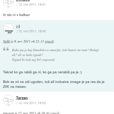
::
12. nov 2011, 18:41
In slo ni v balkan
;-)
::
12. nov 2011, 18:43
Volk|
je
8. nov 2011 ob 21:11
izjavil
:
Kako pa je kaj Simobilovo omrežje, tisti kateri ste tam? Deluje
ok? ali so kaki izpadi?
Signal bi itak naj bil vseposod.
Takrat ko ga rabiš ga ni, ko ga pa nerabiš pa je ;)
Bob se mi ne zdi ugoden, tuš all inclusive zmaga je pa res da je
20€ na mesec.
Tarzan
::
12. nov 2011, 18:52
trnvpeti
je
12. nov 2011 ob 18:41
izjavil
: