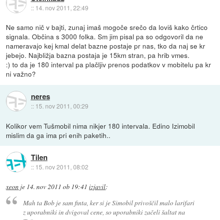
::
14. nov 2011, 22:49
Ne samo nič v bajti, zunaj imaš mogoče srečo da loviš kako črtico
signala. Občina s 3000 folka. Sm jim pisal pa so odgovoril da ne
nameravajo kej kmal delat bazne postaje pr nas, tko da naj se kr
jebejo. Najbližja bazna postaja je 15km stran, pa hrib vmes.
:) to da je 180 interval pa plačljiv prenos podatkov v mobitelu pa kr
ni važno?
neres
::
15. nov 2011, 00:29
Kolikor vem Tušmobil nima nikjer 180 intervala. Edino Izimobil
mislim da ga ima pri enih paketih..
Tilen
::
15. nov 2011, 08:02
xeon
je
14. nov 2011 ob 19:41
izjavil
:
Mah ta Bob je sam finta, ker si je Simobil privoščil malo larifari
z uporabniki in dvigoval cene, so uporabniki začeli šaltat na