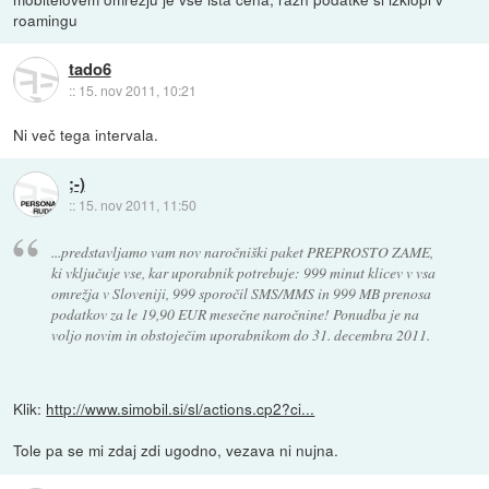
roamingu
tado6
::
15. nov 2011, 10:21
Ni več tega intervala.
;-)
::
15. nov 2011, 11:50
...predstavljamo vam nov naročniški paket PREPROSTO ZAME,
ki vključuje vse, kar uporabnik potrebuje: 999 minut klicev v vsa
omrežja v Sloveniji, 999 sporočil SMS/MMS in 999 MB prenosa
podatkov za le 19,90 EUR mesečne naročnine! Ponudba je na
voljo novim in obstoječim uporabnikom do 31. decembra 2011.
Klik:
http://www.simobil.si/sl/actions.cp2?ci...
Tole pa se mi zdaj zdi ugodno, vezava ni nujna.