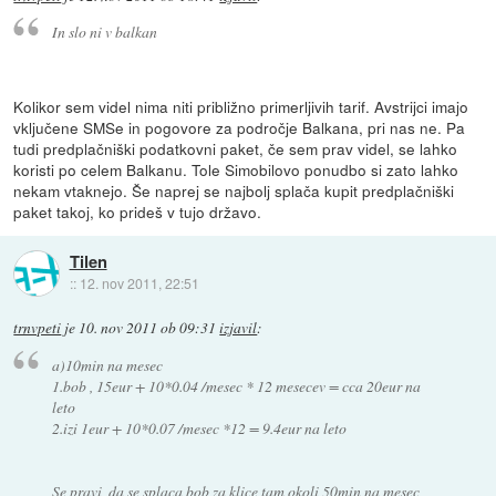
In slo ni v balkan
Kolikor sem videl nima niti približno primerljivih tarif. Avstrijci imajo
vključene SMSe in pogovore za področje Balkana, pri nas ne. Pa
tudi predplačniški podatkovni paket, če sem prav videl, se lahko
koristi po celem Balkanu. Tole Simobilovo ponudbo si zato lahko
nekam vtaknejo. Še naprej se najbolj splača kupit predplačniški
paket takoj, ko prideš v tujo državo.
Tilen
::
12. nov 2011, 22:51
trnvpeti
je
10. nov 2011 ob 09:31
izjavil
:
a)10min na mesec
1.bob , 15eur + 10*0.04 /mesec * 12 mesecev = cca 20eur na
leto
2.izi 1eur + 10*0.07 /mesec *12 = 9.4eur na leto
Se pravi, da se splaca bob za klice tam okoli 50min na mesec