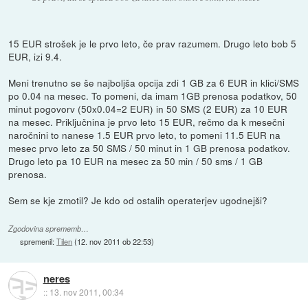
15 EUR strošek je le prvo leto, če prav razumem. Drugo leto bob 5
EUR, izi 9.4.
Meni trenutno se še najboljša opcija zdi 1 GB za 6 EUR in klici/SMS
po 0.04 na mesec. To pomeni, da imam 1GB prenosa podatkov, 50
minut pogovorv (50x0.04=2 EUR) in 50 SMS (2 EUR) za 10 EUR
na mesec. Priključnina je prvo leto 15 EUR, rečmo da k mesečni
naročnini to nanese 1.5 EUR prvo leto, to pomeni 11.5 EUR na
mesec prvo leto za 50 SMS / 50 minut in 1 GB prenosa podatkov.
Drugo leto pa 10 EUR na mesec za 50 min / 50 sms / 1 GB
prenosa.
Sem se kje zmotil? Je kdo od ostalih operaterjev ugodnejši?
Zgodovina sprememb…
spremenil:
Tilen
(
12. nov 2011 ob 22:53
)
neres
::
13. nov 2011, 00:34