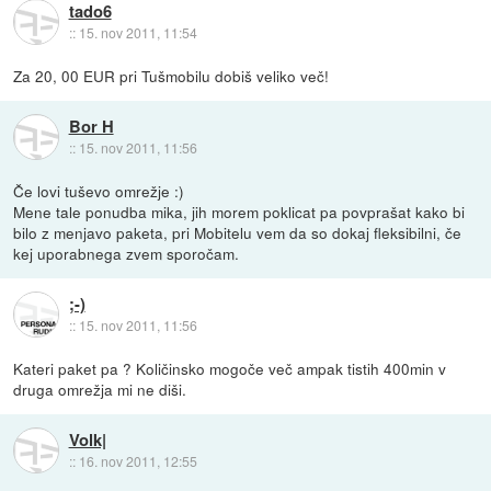
tado6
::
15. nov 2011, 11:54
Za 20, 00 EUR pri Tušmobilu dobiš veliko več!
Bor H
::
15. nov 2011, 11:56
Če lovi tuševo omrežje :)
Mene tale ponudba mika, jih morem poklicat pa povprašat kako bi
bilo z menjavo paketa, pri Mobitelu vem da so dokaj fleksibilni, če
kej uporabnega zvem sporočam.
;-)
::
15. nov 2011, 11:56
Kateri paket pa ? Količinsko mogoče več ampak tistih 400min v
druga omrežja mi ne diši.
Volk|
::
16. nov 2011, 12:55