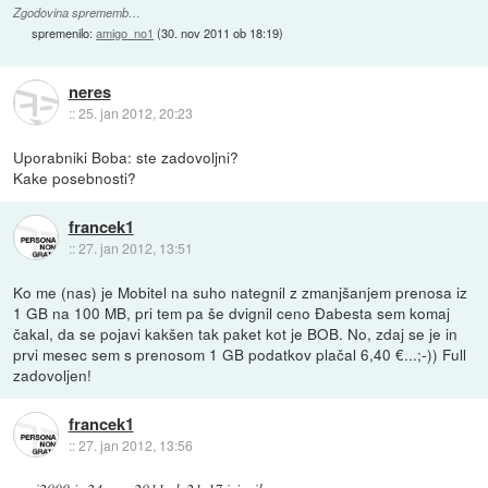
Zgodovina sprememb…
spremenilo:
amigo_no1
(
30. nov 2011 ob 18:19
)
neres
::
25. jan 2012, 20:23
Uporabniki Boba: ste zadovoljni?
Kake posebnosti?
francek1
::
27. jan 2012, 13:51
Ko me (nas) je Mobitel na suho nategnil z zmanjšanjem prenosa iz
1 GB na 100 MB, pri tem pa še dvignil ceno Đabesta sem komaj
čakal, da se pojavi kakšen tak paket kot je BOB. No, zdaj se je in
prvi mesec sem s prenosom 1 GB podatkov plačal 6,40 €...;-)) Full
zadovoljen!
francek1
::
27. jan 2012, 13:56