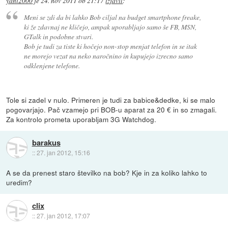
yani2000
je
24. nov 2011 ob 21:17
izjavil
:
Meni se zdi da bi lahko Bob ciljal na budget smartphone freake,
ki že zdavnaj ne kličejo, ampak uporabljajo samo še FB, MSN,
GTalk in podobne stvari.
Bob je tudi za tiste ki hočejo non-stop menjat telefon in se itak
ne morejo vezat na neko naročnino in kupujejo izrecno samo
odklenjene telefone.
Tole si zadel v nulo. Primeren je tudi za babice&dedke, ki se malo
pogovarjajo. Pač vzamejo pri BOB-u aparat za 20 € in so zmagali.
Za kontrolo prometa uporabljam 3G Watchdog.
barakus
::
27. jan 2012, 15:16
A se da prenest staro številko na bob? Kje in za koliko lahko to
uredim?
clix
::
27. jan 2012, 17:07