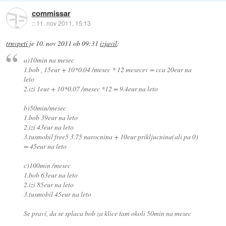
commissar
::
11. nov 2011, 15:13
trnvpeti
je
10. nov 2011 ob 09:31
izjavil
:
a)10min na mesec
1.bob , 15eur + 10*0.04 /mesec * 12 mesecev = cca 20eur na
leto
2.izi 1eur + 10*0.07 /mesec *12 = 9.4eur na leto
b)50min/mesec
1.bob 39eur na leto
2.izi 43eur na leto
3.tusmobil free5 3.75 narocnina + 10eur prikljucnina(ali pa 0)
= 45eur na leto
c)100min /mesec
1.bob 63eur na leto
2.izi 85eur na leto
3.tusmobil 45eur na leto
Se pravi, da se splaca bob za klice tam okoli 50min na mesec