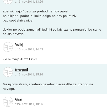
::
16. nov 2011, 13:26
spet skrivajo 40eur za prehod na nov paket
pa nikjer ni podatka, kako dolgo bo nov paket ziv
pac spet skrivalnice
dokler ne bodo zamenjali ljudi, ki so krivi za nezaupanje, bo samo
se slo navzdol
Volk|
::
16. nov 2011, 14:43
kje skrivajo 40€? Link?
trnvpeti
::
16. nov 2011, 15:16
Na njihovi strani, s katerih paketov placas 40e za prehod na
novega.
Gazi
::
24. nov 2011, 13:56