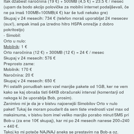
Itak džabest naročnina (19 €) + 500MB (4,5 €) = 23.5 € / mesec
(upam da bodo akcijo polovičke za mobilni internet podaljševali, če
ne pa imaš 100MB+100MB(4 €) kar še tudi nekako gre)
Skupaj v 24 mesecih: 734 € (telefon moraš uporabljat 24 mesecev
(sux!), ampak imaš pa izredno hitro HSPA omrežje z dobro
pokritostjo)
- Simobil:
Orto u nulo:
Mobilnik
: 1 €
Orto naročnina (12 €) + 300MB (12 €) = 24 € / mesec
Skupaj v 24 mesecih: 576 €
Preprosto zame:
Mobilnik: 170 €
Naročnina: 20 €
Skupaj v 24 mesecih: 650 €
Pri ostalih ponudbah sem vzel manjše pakete od 1GB, ker ne vem
kako se kaj obnaša tisti 64KB obračunski interval (komentarji od
nekoga ki že uporablja Bob, prosim).
Zanimivo mi je da je v bistvu najcenejši Simobilov Orto v nulo
paket! Tukaj še moram poudarit da sem tiste vrednosti vzel max od
maksimuma, v bistvu bom imel veliko manjšo porabo minut/SMS pri
Bob-u (za ene 10€ skupaj), kar mi po 24 mesecih nanese 200+240
= 440 €.
Takoj ko mi poteče NAJNAJ aneks se prestavim na Bob-a oz.