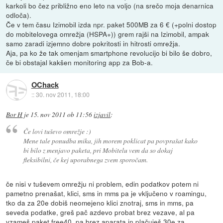
karkoli bo čez približno eno leto na voljo (na srečo moja denarnica
odloča).
Če v tem času Izimobil izda npr. paket 500MB za 6 € (+polni dostop
do mobitelovega omrežja (HSPA+)) grem rajši na Izimobil, ampak
samo zaradi izjemno dobre pokritosti in hitrosti omrežja.
Aja, pa ko že tak omenjam smartphone revolucijo bi bilo še dobro,
če bi obstajal kakšen monitoring app za Bob-a.
OChack
::
30. nov 2011, 18:00
Bor H
je
15. nov 2011 ob 11:56
izjavil
:
Če lovi tuševo omrežje :)
Mene tale ponudba mika, jih morem poklicat pa povprašat kako
bi bilo z menjavo paketa, pri Mobitelu vem da so dokaj
fleksibilni, če kej uporabnega zvem sporočam.
če nisi v tuševem omrežju ni problem, edin podatkov potem ni
pametno prenašat, klici, sms in mms pa je vključeno v roamingu,
tko da za 20e dobiš neomejeno klici znotraj, sms in mms, pa
seveda podatke, greš pač azdevo probat brez vezave, al pa
vzameš paket free40, pa brez aparata in plačuješ 30e za