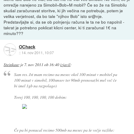
omrežje narejeno za Simobil+Bob+M mobil? Če so že na Simobilu
skušal zaračunavat storitve, ki jih večina ne potrebuje, potem je
velika verjetnost, da bo tale "njihov Bob" isto sr@nje.
Predstavljajte si, da se ob polnjenju računa le ta ne bo napolnil -
takrat je potrebno poklicat klicni center, ki ti zaračunal 1€ na
minuto???
OChack
::
14. nov 2011, 10:07
Steinkauz
je
7. nov 2011 ob 16:40
izjavil
:
Sam res. Jst mam recimo na mesec okol 100 minut v mobitel pa
100 minut v simobil, 100smsov ter 90mb prenosa(bi mel več če
bi imel 1gb na razpolago)
Torej 100, 100, 100, 100 dobim:
Če pa bi ponucal recimo 500mb na mesec pa še večje razlike: