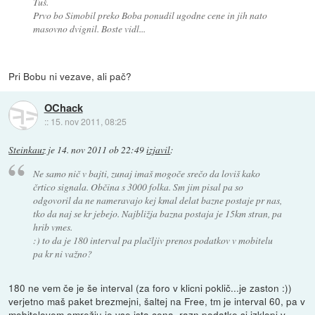
Tuš.
Prvo bo Simobil preko Boba ponudil ugodne cene in jih nato
masovno dvignil. Boste vidl...
Pri Bobu ni vezave, ali pač?
OChack
::
15. nov 2011, 08:25
Steinkauz
je
14. nov 2011 ob 22:49
izjavil
:
Ne samo nič v bajti, zunaj imaš mogoče srečo da loviš kako
črtico signala. Občina s 3000 folka. Sm jim pisal pa so
odgovoril da ne nameravajo kej kmal delat bazne postaje pr nas,
tko da naj se kr jebejo. Najbližja bazna postaja je 15km stran, pa
hrib vmes.
:) to da je 180 interval pa plačljiv prenos podatkov v mobitelu
pa kr ni važno?
180 ne vem če je še interval (za foro v klicni poklič...je zaston :))
verjetno maš paket brezmejni, šaltej na Free, tm je interval 60, pa v
mobitelovem omrežju je vse ista cena, razn podatke si izklopi v