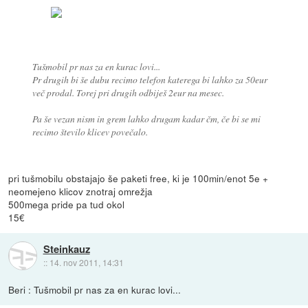
Tušmobil pr nas za en kurac lovi...
Pr drugih bi še dubu recimo telefon katerega bi lahko za 50eur
več prodal. Torej pri drugih odbiješ 2eur na mesec.
Pa še vezan nism in grem lahko drugam kadar čm, če bi se mi
recimo število klicev povečalo.
pri tušmobilu obstajajo še paketi free, ki je 100min/enot 5e +
neomejeno klicov znotraj omrežja
500mega pride pa tud okol
15€
Steinkauz
::
14. nov 2011, 14:31
Beri : Tušmobil pr nas za en kurac lovi...