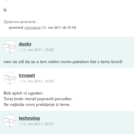
lp
Zgodovina sprememb…
spremenil:
commissar
(
11. nov 2011 ob 15:19
)
ducky
::
11. nov 2011, 16:02
men se zdi da so s tem nekim novim paketom čist v temo brcnili
trnvpeti
::
11. nov 2011, 19:53
Bob sploh ni ugoden.
Torej bodo morali popraviti ponudbo.
Se najbolje novo prebijanje iz teme.
technolog
::
11. nov 2011, 20:37