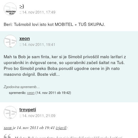
;-)
::
14. nov 2011, 17:49
Beri: Tušmobil lovi isto kot MOBITEL + TUŠ SKUPAJ.
xeon
::
14. nov 2011, 19:41
Mah ta Bob je sam finta, ker si je Simobil privoščil malo larifari z
uporabniki in dvigoval cene, so uporabniki začeli šaltat na Tuš.
Prvo bo Simobil preko Boba ponudil ugodne cene in jih nato
masovno dvignil. Boste vidl...
Zgodovina sprememb…
spremenilo:
xeon
(
14. nov 2011 ob 19:42
)
trnvpeti
::
14. nov 2011, 21:09
xeon
je
14. nov 2011 ob 19:41
izjavil
:
Mah ta Bob je sam finta, ker si je Simobil privoščil malo larifari