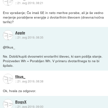
::
21. avg 2019, 08:21
Eno vprašanje; Če imaš SE in neto meritve porabe, ali je še vedno
merjenje porabljene energije z dvotarifnim števcem (dnevna/nočna
tarifa)?
Apple
::
21. avg 2019, 08:35
@fikus_
Ne. Dobiš/kupiš dvosmetni enotarifni števec, ki sam pošilja stanje.
Proizveden Wh = Porabljen Wh. V primeru dvotarifnega to ne bi
špilalo.
fikus_
::
21. avg 2019, 08:38
Ok, hvala za odgovor.
BogyX
::
21. avg 2019, 09:00