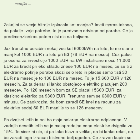
manjša ...
Zakaj bi se vecja hitreje izplacala kot manjsa? Imeti moras taksno,
da pokrije tvoje potrebe, to je predvsem odvisno od porabe. Ce jo
predimenzioniras potem nisi nic na boljsem.
Jaz trenutno porabim nekaj vec kot 6000kWh na leto, to me stane
manj kot 1000 EUR na leto pri E3 (78 EUR na mesec). Cez palec
je ocena za investicijo 1000 EUR na kW instalirane moci. 11.000
EUR za kredit pri eko skladu znese 100 EUR na mesec, ce se ti z
elektrarno pokrije poraba skozi celo leto in placas samo tisti 30
EUR na mesec je to 130 EUR na mesec. To je 15.600 EUR v 120
mesecih. Za ta denar si lahko obstojeco elektriko placujem 200
mesecev. Po 120 mesecih bom za SE placal 15600 EUR, za
klasicno elektriko pa 9300 EUR. Trenutno sem se 6300 EUR v
minusu. Ce zaokrozim, da bom zaradi SE imel na racunu za
elektriko sedaj 50 EUR manj je to se 126 mesecev.
Po dvajset letih in pol bo moja solarna elektrarna odplacana. V
zadnjih desetih letih se je maloprodajna cena elektrike dvignila za
15%. To sicer ni nic, ni pa tako blazno veliko, da bi lahko rekel, da
bo zaradi tega izracun bistveno bolj ugoden. Ce zraven kupim se