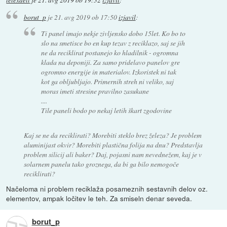
telexdell
je
21. avg 2019 ob 19:32
izjavil
:
borut_p
je
21. avg 2019 ob 17:50
izjavil
:
Ti panel imajo nekje zivljensko dobo 15let. Ko bo to
slo na smetisce bo en kup tezav z reciklazo, saj se jih
ne da reciklirat postanejo ko hladilnik - ogromna
klada na deponiji. Za samo pridelavo panelov gre
ogromno energije in materialov. Izkoristek ni tak
kot ga obljubljajo. Primernih streh ni veliko, saj
moras imeti stresine pravilno zasukane
....
Tile paneli bodo po nekaj letih škart zgodovine
Kaj se ne da reciklirati? Morebiti steklo brez železa? Je problem
aluminijast okvir? Morebiti plastična folija na dnu? Predstavlja
problem silicij ali baker? Daj, pojasni nam nevednežem, kaj je v
solarnem panelu tako groznega, da bi ga bilo nemogoče
reciklirati?
Načeloma ni problem reciklaža posameznih sestavnih delov oz.
elementov, ampak ločitev le teh. Za smiseln denar seveda.
borut_p