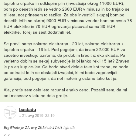
toplotno crpalko in odklopim plin (investicija okrog 11000 EUR),
bom po desetih letih se vedno 2600 EUR v minusu in bo trajalo se
tri leta, not prinesem to razliko. Za obe investiciji skupaj bom po
desetih letih se skoraj 9000 EUR v minusu vendar bom namesto 78
EUR elektrike in 70 EUR ogrevanja placeval samo 30 EUR
elektrike. Torej se sest dodatnih let.
Se pravi, samo solarna elektrarna - 20 let, solarna elektrarna +
toplotna crpalka - 16 let. Pod pogojem, da imam 22.000 EUR za
zacetno investicijo oziroma, da pridobim kredit iz eko sklada. Pa
verjetno dobim se nekaj subvencije in bi lahko rekli 15 let? Zraven
je pa en kup ce-jev. Ce bodo stvari delale tako kot treba, ce bodo
po petnajst letih se obstajali izvajalci, ki mi bodo zagotavljali
garancijo, pod pogojem, da net metering ostane tako kot je.
Aja, gretje sem celo leto racunal enako ceno. Pozabil sem, da mi
pet mesecev v letu ne dela gretje.
bastadu
::
21. avg 2019, 22:19
BigWhale
je
21. avg 2019 ob 22:01
izjavil
: