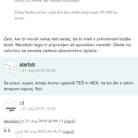
letih Cca 3400€. Me zanima naslednje.
Zakaj hudica ni na vsaki hisi kjer lahko pogresajo 30-50€ na
mesec.
Zato, ker bi morali nekaj dati sedaj, da bi imeli v prihodnosti boljše
dosti. Marsikdo tega ni pripravljen ali sposoben narediti. Glede na
računico se seveda zadeva absosmrkno izplača.
starfotr
::
21. avg 2019, 09:49
Se pravi, super, kmalu bomo ugasnili TEŠ in NEK, če bo šlo s takim
tempom naprej. Not.
;-)
::
21. avg 2019, 10:20
Smrekar1
je
21. avg 2019 ob 09:13
izjavil
:
;-)
je
20. avg 2019 ob 18:11
izjavil
: