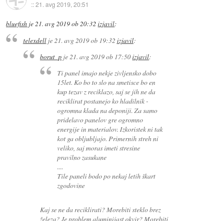
::
21. avg 2019, 20:51
bluefish
je
21. avg 2019 ob 20:32
izjavil
:
telexdell
je
21. avg 2019 ob 19:32
izjavil
:
borut_p
je
21. avg 2019 ob 17:50
izjavil
:
Ti panel imajo nekje zivljensko dobo
15let. Ko bo to slo na smetisce bo en
kup tezav z reciklazo, saj se jih ne da
reciklirat postanejo ko hladilnik -
ogromna klada na deponiji. Za samo
pridelavo panelov gre ogromno
energije in materialov. Izkoristek ni tak
kot ga obljubljajo. Primernih streh ni
veliko, saj moras imeti stresine
pravilno zasukane
....
Tile paneli bodo po nekaj letih škart
zgodovine
Kaj se ne da reciklirati? Morebiti steklo brez
železa? Je problem aluminijast okvir? Morebiti