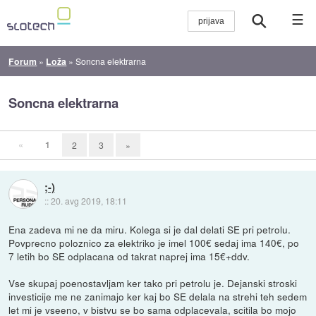
☰
Forum
»
Loža
»
Soncna elektrarna
Soncna elektrarna
«
1
2
3
»
;-)
::
20. avg 2019, 18:11
Ena zadeva mi ne da miru. Kolega si je dal delati SE pri petrolu.
Povprecno poloznico za elektriko je imel 100€ sedaj ima 140€, po
7 letih bo SE odplacana od takrat naprej ima 15€+ddv.
Vse skupaj poenostavljam ker tako pri petrolu je. Dejanski stroski
investicije me ne zanimajo ker kaj bo SE delala na strehi teh sedem
let mi je vseeno, v bistvu se bo sama odplacevala, scitila bo mojo