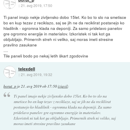
::
21. avg 2019, 17:50
Ti panel imajo nekje zivljensko dobo 15let. Ko bo to slo na smetisce
bo en kup tezav z reciklazo, saj se jih ne da reciklirat postanejo ko
hladilnik - ogromna klada na deponiji. Za samo pridelavo panelov
gre ogromno energije in materialov. Izkoristek ni tak kot ga
obljubljajo. Primernih streh ni veliko, saj moras imeti stresine
pravilno zasukane
....
Tile paneli bodo po nekaj letih škart zgodovine
telexdell
::
21. avg 2019, 19:32
borut_p
je
21. avg 2019 ob 17:50
izjavil
:
Ti panel imajo nekje zivljensko dobo 15let. Ko bo to slo na
smetisce bo en kup tezav z reciklazo, saj se jih ne da reciklirat
postanejo ko hladilnik - ogromna klada na deponiji. Za samo
pridelavo panelov gre ogromno energije in materialov.
Izkoristek ni tak kot ga obljubljajo. Primernih streh ni veliko, saj
moras imeti stresine pravilno zasukane
....