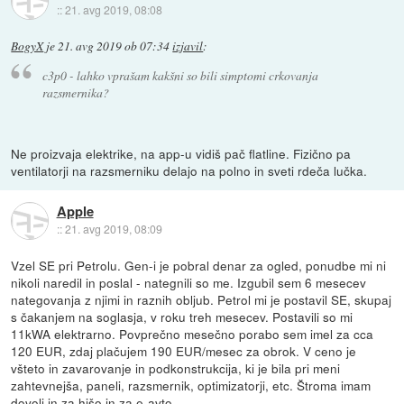
::
21. avg 2019, 08:08
BogyX
je
21. avg 2019 ob 07:34
izjavil
:
c3p0 - lahko vprašam kakšni so bili simptomi crkovanja
razsmernika?
Ne proizvaja elektrike, na app-u vidiš pač flatline. Fizično pa
ventilatorji na razsmerniku delajo na polno in sveti rdeča lučka.
Apple
::
21. avg 2019, 08:09
Vzel SE pri Petrolu. Gen-i je pobral denar za ogled, ponudbe mi ni
nikoli naredil in poslal - nategnili so me. Izgubil sem 6 mesecev
nategovanja z njimi in raznih obljub. Petrol mi je postavil SE, skupaj
s čakanjem na soglasja, v roku treh mesecev. Postavili so mi
11kWA elektrarno. Povprečno mesečno porabo sem imel za cca
120 EUR, zdaj plačujem 190 EUR/mesec za obrok. V ceno je
všteto in zavarovanje in podkonstrukcija, ki je bila pri meni
zahtevnejša, paneli, razsmernik, optimizatorji, etc. Štroma imam
dovolj in za hišo in za e-avto.