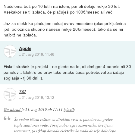
Načeloma boš po 10 letih na istem, paneli delajo nekje 30 let.
Vsekakor se ti izplača, če plačuješ po 100€/mesec ali več.
Jaz za elektriko plačujem nekaj evrov mesečno (plus priključnina
ipd, položnica skupno nanese nekje 20€/mesec), tako da se mi
najbrž ne izplača.
Apple
::
21. avg 2019, 11:46
Fiskni strošek je projekt - ne glede na to, ali daš gor 4 panele ali 30
panelov... Elektro bo prav tako enako časa potreboval za izdajo
soglasja - tj 30 dni :).
737
::
21. avg 2019, 13:12
Go-ahead
je
21. avg 2019 ob 11:11
izjavil
:
Še vedno iščem rešitev za direktno vezavo panelov na grelec
tople sanitarne vode. Torej nobenega razsmernika, kvečjemu
termostat, za izklop dovoda elektrike ko voda doseže določeno