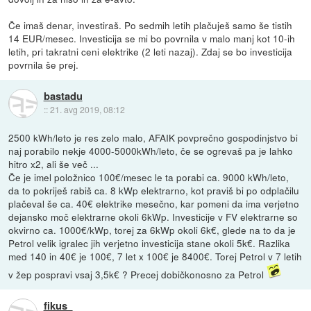
Če imaš denar, investiraš. Po sedmih letih plačuješ samo še tistih
14 EUR/mesec. Investicija se mi bo povrnila v malo manj kot 10-ih
letih, pri takratni ceni elektrike (2 leti nazaj). Zdaj se bo investicija
povrnila še prej.
bastadu
::
21. avg 2019, 08:12
2500 kWh/leto je res zelo malo, AFAIK povprečno gospodinjstvo bi
naj porabilo nekje 4000-5000kWh/leto, če se ogrevaš pa je lahko
hitro x2, ali še več ...
Če je imel položnico 100€/mesec le ta porabi ca. 9000 kWh/leto,
da to pokriješ rabiš ca. 8 kWp elektrarno, kot praviš bi po odplačilu
plačeval še ca. 40€ elektrike mesečno, kar pomeni da ima verjetno
dejansko moč elektrarne okoli 6kWp. Investicije v FV elektrarne so
okvirno ca. 1000€/kWp, torej za 6kWp okoli 6k€, glede na to da je
Petrol velik igralec jih verjetno investicija stane okoli 5k€. Razlika
med 140 in 40€ je 100€, 7 let x 100€ je 8400€. Torej Petrol v 7 letih
v žep pospravi vsaj 3,5k€ ? Precej dobičkonosno za Petrol
fikus_