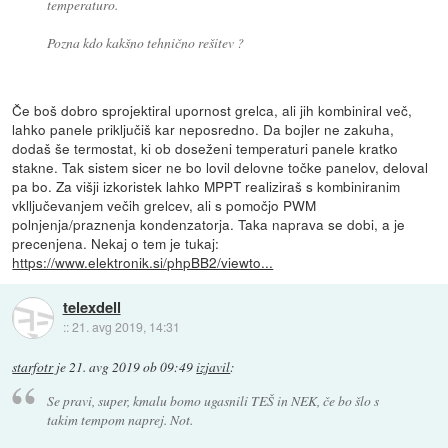
temperaturo.
Pozna kdo kakšno tehnično rešitev ?
Če boš dobro sprojektiral upornost grelca, ali jih kombiniral več,
lahko panele priključiš kar neposredno. Da bojler ne zakuha,
dodaš še termostat, ki ob doseženi temperaturi panele kratko
stakne. Tak sistem sicer ne bo lovil delovne točke panelov, deloval
pa bo. Za višji izkoristek lahko MPPT realiziraš s kombiniranim
vklljučevanjem večih grelcev, ali s pomočjo PWM
polnjenja/praznenja kondenzatorja. Taka naprava se dobi, a je
precenjena. Nekaj o tem je tukaj:
https://www.elektronik.si/phpBB2/viewto...
telexdell
::
21. avg 2019, 14:31
starfotr
je
21. avg 2019 ob 09:49
izjavil
:
Se pravi, super, kmalu bomo ugasnili TEŠ in NEK, če bo šlo s
takim tempom naprej. Not.