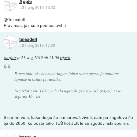
Apple
::
21. avg 2019, 15:23
@Telexdell
Prav mas, jaz sem poenostavil :)
telexdell
::
21. avg 2019, 17:20
starfotr
je
21. avg 2019 ob 15:06
izjavil
:
Potem tudi vsi z net meteringom lahko samo ugasnejo toplotne
črpalke in ostale porabnike.
Niti NEKa niti TEŠa ne bodo ugasnili za čas naših življenj, to je
sigurno 50+ let.
Sicer ne vem, kako dolgo še nameravaš živeti, sam pa zagotovo še
tja do 2050, ko bosta tako TEŠ kot JEK le še zgodovinski spomin.
borut_p