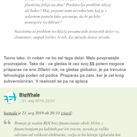
plastična folija na dnu? Predstavlja problem silicij
ali baker? Daj, pojasni nam nevednežem, kaj je v
solarnem panelu tako groznega, da bi ga bilo
nemogoče reciklirati?
Načeloma ni problem reciklaža posameznih sestavnih delov oz.
elementov, ampak ločitev le teh. Za smiseln denar seveda.
Tocno tako. In noben ne bo sel tega delat. Malo povprasajte
proizvajalce. Tako da - ce gledas le cez svoj $$ potem mogoce
prisparas na ene 20letni rok, ce gledas globalno, je pa trenutna
tehnologija poden od podna. Prisparas pa zato, ker je cel krog
subvencioniran. V realnosti se pa ne splaca
BigWhale
::
21. avg 2019, 22:01
bastadu
je
21. avg 2019 ob 20:31
izjavil
:
Pomoje je realen ROI brez financiranje okoli 10 let, z
financiranjem pa kakšnih par let zraven, seveda je veliko
odvisno od velikosti elektrarne, večja se bo hitreje izplačala kot