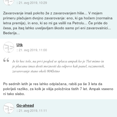
::
21. avg 2019, 10:29
Zavarovanje imaš pokrito že z zavarovanjem hiše... V mojem
primeru plačujem dvojno zavarovanje: eno, ki ga hočem (normalna
letna premija), in eno, ki so mi ga vsilili na Petrolu... Če pride do
česa, pa itaq lahko uveljavljam škodo samo pri eni zavarovalnici...
Bedarija...
Utk
::
21. avg 2019, 11:00
Je kr hec tole, na prvi pogled se splaca ampak ko je 7let mimo in
je placana imas dosti moznosti da odpove kak panel, razsmernik,
zavarovanje stane okoli 80€letno
Po sedmih letih je res lahko odplačana, rabiš pa še 3 leta da
pokriješ razliko, za kolk je višja položnica tistih 7 let. Ampak vseeno
ni tako slabo.
Go-ahead
::
21. avg 2019, 11:11