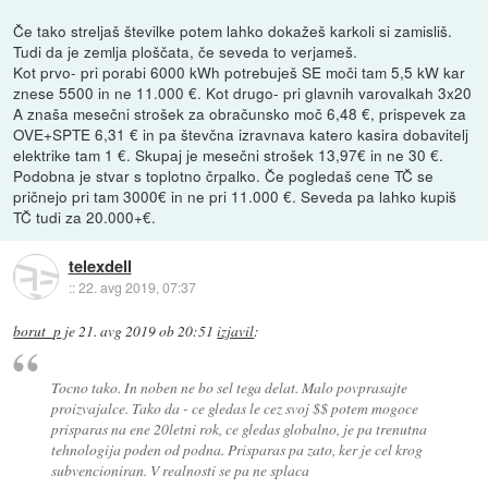
Če tako streljaš številke potem lahko dokažeš karkoli si zamisliš.
Tudi da je zemlja ploščata, če seveda to verjameš.
Kot prvo- pri porabi 6000 kWh potrebuješ SE moči tam 5,5 kW kar
znese 5500 in ne 11.000 €. Kot drugo- pri glavnih varovalkah 3x20
A znaša mesečni strošek za obračunsko moč 6,48 €, prispevek za
OVE+SPTE 6,31 € in pa števčna izravnava katero kasira dobavitelj
elektrike tam 1 €. Skupaj je mesečni strošek 13,97€ in ne 30 €.
Podobna je stvar s toplotno črpalko. Če pogledaš cene TČ se
pričnejo pri tam 3000€ in ne pri 11.000 €. Seveda pa lahko kupiš
TČ tudi za 20.000+€.
telexdell
::
22. avg 2019, 07:37
borut_p
je
21. avg 2019 ob 20:51
izjavil
:
Tocno tako. In noben ne bo sel tega delat. Malo povprasajte
proizvajalce. Tako da - ce gledas le cez svoj $$ potem mogoce
prisparas na ene 20letni rok, ce gledas globalno, je pa trenutna
tehnologija poden od podna. Prisparas pa zato, ker je cel krog
subvencioniran. V realnosti se pa ne splaca