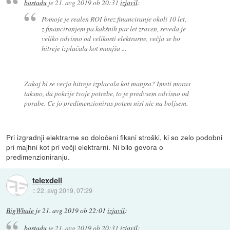
bastadu
je
21. avg 2019 ob 20:31
izjavil
:
Pomoje je realen ROI brez financiranje okoli 10 let,
z financiranjem pa kakšnih par let zraven, seveda je
veliko odvisno od velikosti elektrarne, večja se bo
hitreje izplačala kot manjša ...
Zakaj bi se vecja hitreje izplacala kot manjsa? Imeti moras
taksno, da pokrije tvoje potrebe, to je predvsem odvisno od
porabe. Ce jo predimenzioniras potem nisi nic na boljsem.
Pri izgradnji elektrarne so določeni fiksni stroški, ki so zelo podobni
pri majhni kot pri večji elektrarni. Ni bilo govora o
predimenzioniranju.
telexdell
::
22. avg 2019, 07:29
BigWhale
je
21. avg 2019 ob 22:01
izjavil
:
bastadu
je
21. avg 2019 ob 20:31
izjavil
: