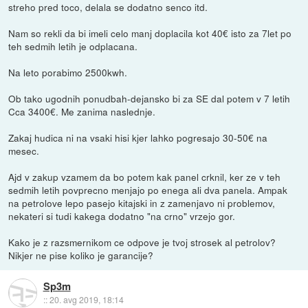
streho pred toco, delala se dodatno senco itd.
Nam so rekli da bi imeli celo manj doplacila kot 40€ isto za 7let po
teh sedmih letih je odplacana.
Na leto porabimo 2500kwh.
Ob tako ugodnih ponudbah-dejansko bi za SE dal potem v 7 letih
Cca 3400€. Me zanima naslednje.
Zakaj hudica ni na vsaki hisi kjer lahko pogresajo 30-50€ na
mesec.
Ajd v zakup vzamem da bo potem kak panel crknil, ker ze v teh
sedmih letih povprecno menjajo po enega ali dva panela. Ampak
na petrolove lepo pasejo kitajski in z zamenjavo ni problemov,
nekateri si tudi kakega dodatno "na crno" vrzejo gor.
Kako je z razsmernikom ce odpove je tvoj strosek al petrolov?
Nikjer ne pise koliko je garancije?
Sp3m
::
20. avg 2019, 18:14