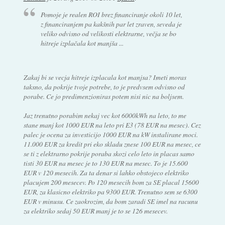
Pomoje je realen ROI brez financiranje okoli 10 let,
z financiranjem pa kakšnih par let zraven, seveda je
veliko odvisno od velikosti elektrarne, večja se bo
hitreje izplačala kot manjša ...
Zakaj bi se vecja hitreje izplacala kot manjsa? Imeti moras
taksno, da pokrije tvoje potrebe, to je predvsem odvisno od
porabe. Ce jo predimenzioniras potem nisi nic na boljsem.
Jaz trenutno porabim nekaj vec kot 6000kWh na leto, to me
stane manj kot 1000 EUR na leto pri E3 (78 EUR na mesec). Cez
palec je ocena za investicijo 1000 EUR na kW instalirane moci.
11.000 EUR za kredit pri eko skladu znese 100 EUR na mesec, ce
se ti z elektrarno pokrije poraba skozi celo leto in placas samo
tisti 30 EUR na mesec je to 130 EUR na mesec. To je 15.600
EUR v 120 mesecih. Za ta denar si lahko obstojeco elektriko
placujem 200 mesecev. Po 120 mesecih bom za SE placal 15600
EUR, za klasicno elektriko pa 9300 EUR. Trenutno sem se 6300
EUR v minusu. Ce zaokrozim, da bom zaradi SE imel na racunu
za elektriko sedaj 50 EUR manj je to se 126 mesecev.