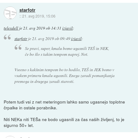
starfotr
::
21. avg 2019, 15:06
telexdell
je
21. avg 2019 ob 14:31
izjavil
:
starfotr
je
21. avg 2019 ob 09:49
izjavil
:
Se pravi, super, kmalu bomo ugasnili TEŠ in NEK,
če bo šlo s takim tempom naprej. Not.
Vseeno s kakšnim tempom bo to hodilo, TEŠ in JEK bomo v
vsakem primeru kmalu ugasnili. Enega zaradi pomanjkanja
premoga in drugega zaradi starosti.
Potem tudi vsi z net meteringom lahko samo ugasnejo toplotne
črpalke in ostale porabnike.
Niti NEKa niti TEŠa ne bodo ugasnili za čas naših življenj, to je
sigurno 50+ let.