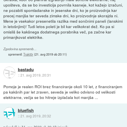
upošteva, da se bo investicija povrnila kasneje, kot kažejo izračuni,
ne pozabiti spomladanske in jesenske dni, ko je proizvodnja kar
precej manjša ter seveda zimske dni, ko proizvodnje skorajda ni.
Mene je vsekakor presenetila razlika med sončnimi paneli (lanskimi
in letošnjimi)! Tudi letos poleti je bil kar velikokrat dež. Ko pa si
omisliš še kakšnega dodatnega porabnika več, pa začne kar
primanjkovat elektrike.
Zgodovina sprememb…
spremenil:
Trakt0r
(
21. avg 2019 ob 20:11
)
bastadu
::
21. avg 2019, 20:31
Pomoje je realen ROI brez financiranje okoli 10 let, z financiranjem
pa kakšnih par let zraven, seveda je veliko odvisno od velikosti
elektrarne, večja se bo hitreje izplačala kot manjša ...
bluefish
::
21. avg 2019, 20:32