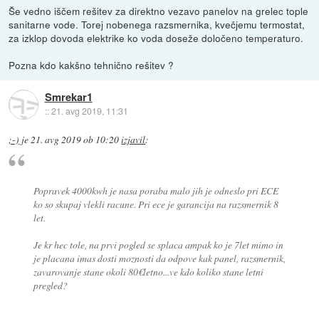
Še vedno iščem rešitev za direktno vezavo panelov na grelec tople
sanitarne vode. Torej nobenega razsmernika, kvečjemu termostat,
za izklop dovoda elektrike ko voda doseže določeno temperaturo.
Pozna kdo kakšno tehnično rešitev ?
Smrekar1
::
21. avg 2019, 11:31
;-)
je
21. avg 2019 ob 10:20
izjavil
:
Popravek 4000kwh je nasa poraba malo jih je odneslo pri ECE
ko so skupaj vlekli racune. Pri ece je garancija na razsmernik 8
let.
Je kr hec tole, na prvi pogled se splaca ampak ko je 7let mimo in
je placana imas dosti moznosti da odpove kak panel, razsmernik,
zavarovanje stane okoli 80€letno...ve kdo koliko stane letni
pregled?