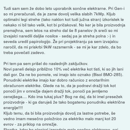
Tudi sam sem že dobo leto uporabnik sončne elektrarne. Pri Gen-i
so mi preračunali, da je zame dovolj velika slabih 7kWp. Kljub
optimalni legi strehe (tako naklon kot tudi južna stran) izkoristek le
nekako ni bil tako velik, kot bi pričakoval. No ker je bila proizvodnja
premajhna, sem letos na streho dal še 8 panelov (k sreči so mi
izvajalci naredili daljše nosilce - sedaj pa je streha polna :-) in
seveda uredil papirologijo. Že pri projektiranju pa sem izvajalcu
naročil, da mi priskrbi 9kW razsmernik - se mi je kar zdelo, da bo
treba povečati zadevo.
Pri tem pa sem prišel do naslednjih zaključkov.
Novi paneli delajo približno 10% več elektrike kot tisti, ki so jih lani
dali gor. Da ne bo pomote, vsi imajo isto oznako (Bisol BMO-285).
Ponudniki elektrike imajo kar dobro računico z enotarifnim
obračunom elektrike. Glede na to, da je podnevi dražji tok kot
ponoči jim v omrežje dajem dražji tok, ponoči pa jemljemo
cenejšega.... Kdo ima tukaj plus? Bog ne daj, da bi imel presežek
proizvodnje - ki ga daruješ že tako bogatemu ponudniku električne
energije!!!!
Kljub temu, da bi bila proizvodnja dovolj za lastne potrebe, še
vedno imam mesečno položnico za elektriko malo manj kot 20
evrov - za priklop na omrežje.
Skratka, kdor bo planiral izgradnjo male sončne elektrarne, naj