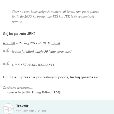
Sicer ne vem, kako dolgo še nameravaš živeti, sam pa zagotovo
še tja do 2050, ko bosta tako TEŠ kot JEK le še zgodovinski
spomin.
Sej bo pa zato JEK2
telexdell
je
21. avg 2019 ob 19:32
izjavil
:
le zakaj
ti idioti dajejo 30 letno
garancijo?
UP TO 30 YEARS WARRANTY
Do 30 let, vprašanje pod kakšnimi pogoji, ter kaj garantirajo.
Zgodovina sprememb…
spremenilo:
jest10
(
21. avg 2019 ob 19:38
)
Trakt0r
::
21. avg 2019, 20:09