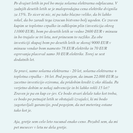
Po dvajset letih in pol bo moja solarna elektrarna odplacana. V
zadnjih desetih letih se je maloprodajna cena elektrike dvignila
za 15%. To sicer ni nic, ni pa tako blazno veliko, da bi lahko
rekel, da bo zaradi tega izracun bistveno bolj ugoden. Ce zraven
kupim se toplotno crpalko in odklopim plin (investicija okrog
11000 EUR), bom po desetih letih se vedno 2600 EUR v minusu
in bo trajalo se tri leta, not prinesem to razliko. Za obe
investiciji skupaj bom po desetih letih se skoraj 9000 EUR v
minusu vendar bom namesto 78 EUR elektrike in 70 EUR
ogrevanja placeval samo 30 EUR elektrike. Torej se sest
dodatnih let.
Se pravi, samo solarna elektrarna - 20 let, solarna elektrarna +
toplotna crpalka - 16 let. Pod pogojem, da imam 22.000 EUR za
zacetno investicijo oziroma, da pridobim kredit iz eko sklada. Pa
verjetno dobim se nekaj subvencije in bi lahko rekli 15 let?
Zraven je pa en kup ce-jev. Ce bodo stvari delale tako kot treba,
ce bodo po petnajst letih se obstajali izvajalci, ki mi bodo
zagotavljali garancijo, pod pogojem, da net metering ostane
tako kot je.
Aja, gretje sem celo leto racunal enako ceno. Pozabil sem, da mi
pet mesecev v letu ne dela gretje.