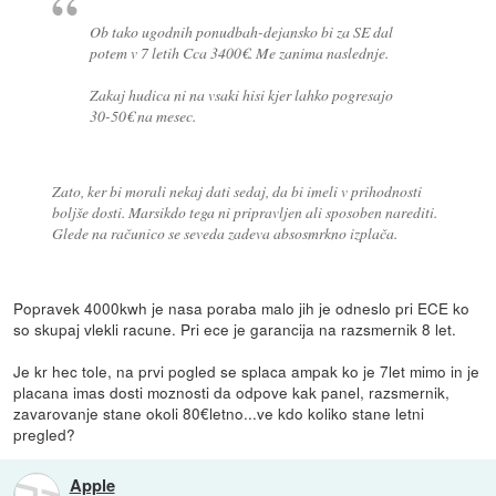
Ob tako ugodnih ponudbah-dejansko bi za SE dal
potem v 7 letih Cca 3400€. Me zanima naslednje.
Zakaj hudica ni na vsaki hisi kjer lahko pogresajo
30-50€ na mesec.
Zato, ker bi morali nekaj dati sedaj, da bi imeli v prihodnosti
boljše dosti. Marsikdo tega ni pripravljen ali sposoben narediti.
Glede na računico se seveda zadeva absosmrkno izplača.
Popravek 4000kwh je nasa poraba malo jih je odneslo pri ECE ko
so skupaj vlekli racune. Pri ece je garancija na razsmernik 8 let.
Je kr hec tole, na prvi pogled se splaca ampak ko je 7let mimo in je
placana imas dosti moznosti da odpove kak panel, razsmernik,
zavarovanje stane okoli 80€letno...ve kdo koliko stane letni
pregled?
Apple