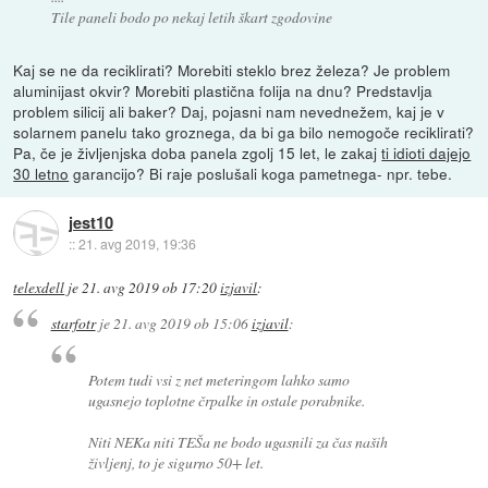
Tile paneli bodo po nekaj letih škart zgodovine
Kaj se ne da reciklirati? Morebiti steklo brez železa? Je problem
aluminijast okvir? Morebiti plastična folija na dnu? Predstavlja
problem silicij ali baker? Daj, pojasni nam nevednežem, kaj je v
solarnem panelu tako groznega, da bi ga bilo nemogoče reciklirati?
Pa, če je življenjska doba panela zgolj 15 let, le zakaj
ti idioti dajejo
30 letno
garancijo? Bi raje poslušali koga pametnega- npr. tebe.
jest10
::
21. avg 2019, 19:36
telexdell
je
21. avg 2019 ob 17:20
izjavil
:
starfotr
je
21. avg 2019 ob 15:06
izjavil
:
Potem tudi vsi z net meteringom lahko samo
ugasnejo toplotne črpalke in ostale porabnike.
Niti NEKa niti TEŠa ne bodo ugasnili za čas naših
življenj, to je sigurno 50+ let.