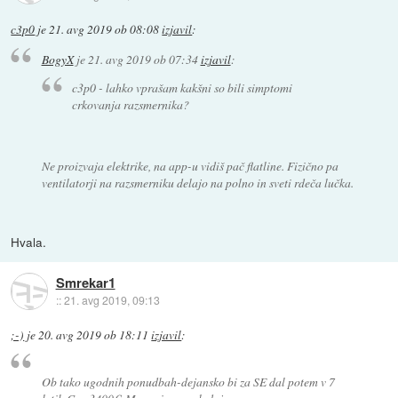
c3p0
je
21. avg 2019 ob 08:08
izjavil
:
BogyX
je
21. avg 2019 ob 07:34
izjavil
:
c3p0 - lahko vprašam kakšni so bili simptomi
crkovanja razsmernika?
Ne proizvaja elektrike, na app-u vidiš pač flatline. Fizično pa
ventilatorji na razsmerniku delajo na polno in sveti rdeča lučka.
Hvala.
Smrekar1
::
21. avg 2019, 09:13
;-)
je
20. avg 2019 ob 18:11
izjavil
:
Ob tako ugodnih ponudbah-dejansko bi za SE dal potem v 7