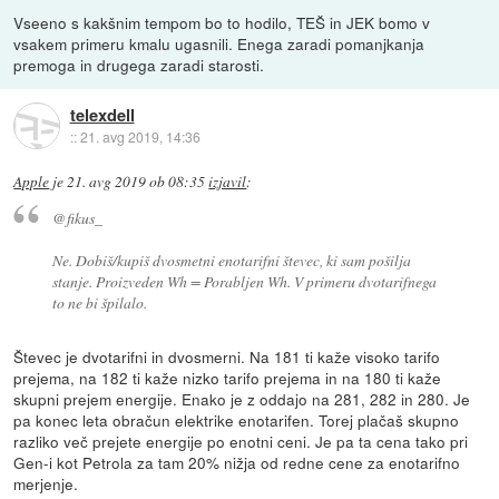
Vseeno s kakšnim tempom bo to hodilo, TEŠ in JEK bomo v
vsakem primeru kmalu ugasnili. Enega zaradi pomanjkanja
premoga in drugega zaradi starosti.
telexdell
::
21. avg 2019, 14:36
Apple
je
21. avg 2019 ob 08:35
izjavil
:
@fikus_
Ne. Dobiš/kupiš dvosmetni enotarifni števec, ki sam pošilja
stanje. Proizveden Wh = Porabljen Wh. V primeru dvotarifnega
to ne bi špilalo.
Števec je dvotarifni in dvosmerni. Na 181 ti kaže visoko tarifo
prejema, na 182 ti kaže nizko tarifo prejema in na 180 ti kaže
skupni prejem energije. Enako je z oddajo na 281, 282 in 280. Je
pa konec leta obračun elektrike enotarifen. Torej plačaš skupno
razliko več prejete energije po enotni ceni. Je pa ta cena tako pri
Gen-i kot Petrola za tam 20% nižja od redne cene za enotarifno
merjenje.