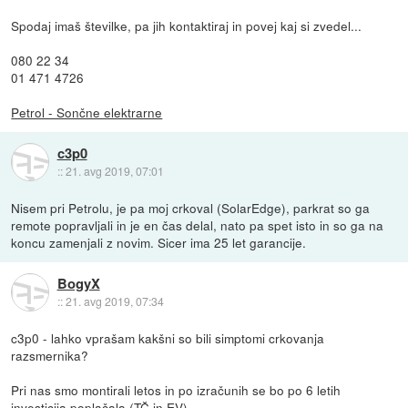
Spodaj imaš številke, pa jih kontaktiraj in povej kaj si zvedel...
080 22 34
01 471 4726
Petrol - Sončne elektrarne
c3p0
::
21. avg 2019, 07:01
Nisem pri Petrolu, je pa moj crkoval (SolarEdge), parkrat so ga
remote popravljali in je en čas delal, nato pa spet isto in so ga na
koncu zamenjali z novim. Sicer ima 25 let garancije.
BogyX
::
21. avg 2019, 07:34
c3p0 - lahko vprašam kakšni so bili simptomi crkovanja
razsmernika?
Pri nas smo montirali letos in po izračunih se bo po 6 letih
investicija poplačala (TČ in EV).