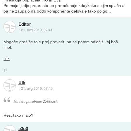
Po moje ljudje preprosto ne preračunajo kdaj/kako se jim splača ali
pa ne zaupajo da bodo komponente delovale tako dolgo...
Editor
::
21. avg 2019, 07:41
Mogoče greš še tole prej preverit, pa se potem odločiš kaj boš
imel.
link
lp
Utk
::
21. avg 2019, 07:45
Na leto porabimo 2500kwh.
Res, tako malo?
c3p0