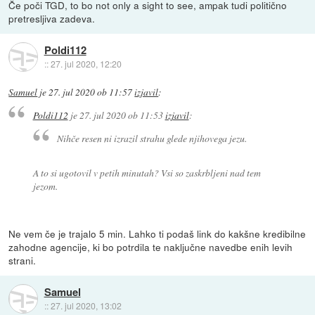
Če poči TGD, to bo not only a sight to see, ampak tudi politično
pretresljiva zadeva.
Poldi112
::
27. jul 2020, 12:20
Samuel
je
27. jul 2020 ob 11:57
izjavil
:
Poldi112
je
27. jul 2020 ob 11:53
izjavil
:
Nihče resen ni izrazil strahu glede njihovega jezu.
A to si ugotovil v petih minutah? Vsi so zaskrbljeni nad tem
jezom.
Ne vem če je trajalo 5 min. Lahko ti podaš link do kakšne kredibilne
zahodne agencije, ki bo potrdila te naključne navedbe enih levih
strani.
Samuel
::
27. jul 2020, 13:02