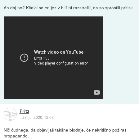
Ah daj no? Kitajci so en jez v bližini razstrelili, da so sprostili pritisk.
Fritz
::
27. jul 2020, 12:07
Nič čudnega, da objavljaš takšne blodnje, če nekritično požiraš
propagando.