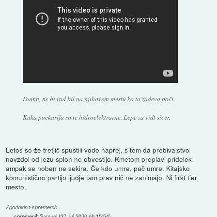
Damn, ne bi rad bil na njihovem mestu ko ta zadeva poči.
Kaka packarija so te hidroelektrarne. Lepe za vidt sicer.
Letos so že tretjič spustili vodo naprej, s tem da prebivalstvo
navzdol od jezu sploh ne obvestijo. Kmetom preplavi pridelek
ampak se noben ne sekira. Če kdo umre, pač umre. Kitajsko
komunistično partijo ljudje tam prav nič ne zanimajo. Ni first tier
mesto.
Zgodovina sprememb…
spremenil:
Samuel
(
27. jul 2020 ob 15:54
)