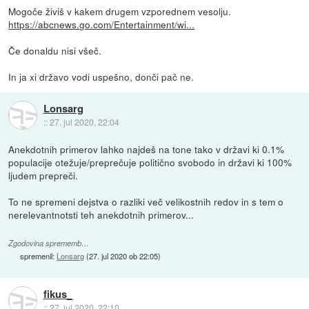
Mogoče živiš v kakem drugem vzporednem vesolju.
https://abcnews.go.com/Entertainment/wi...
Če donaldu nisi všeč.
In ja xi državo vodi uspešno, donči pač ne.
Lonsarg
::
27. jul 2020, 22:04
Anekdotnih primerov lahko najdeš na tone tako v državi ki 0.1%
populacije otežuje/preprečuje politično svobodo in državi ki 100%
ljudem prepreči.
To ne spremeni dejstva o razliki več velikostnih redov in s tem o
nerelevantnotsti teh anekdotnih primerov...
Zgodovina sprememb…
spremenil:
Lonsarg
(
27. jul 2020 ob 22:05
)
fikus_
::
27. jul 2020, 22:10