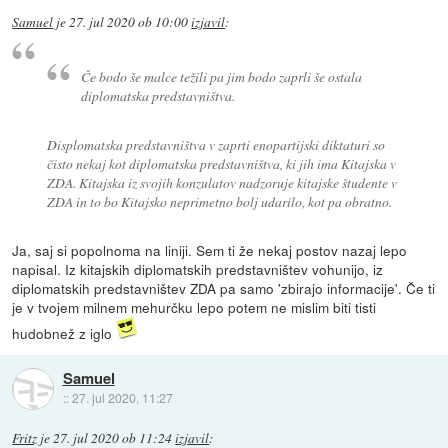
Samuel
je
27. jul 2020 ob 10:00
izjavil
:
Če bodo še malce težili pa jim bodo zaprli še ostala
diplomatska predstavništva.
Displomatska predstavništva v zaprti enopartijski diktaturi so
čisto nekaj kot diplomatska predstavništva, ki jih ima Kitajska v
ZDA. Kitajska iz svojih konzulatov nadzoruje kitajske študente v
ZDA in to bo Kitajsko neprimetno bolj udarilo, kot pa obratno.
Ja, saj si popolnoma na liniji. Sem ti že nekaj postov nazaj lepo
napisal. Iz kitajskih diplomatskih predstavništev vohunijo, iz
diplomatskih predstavništev ZDA pa samo 'zbirajo informacije'. Če ti
je v tvojem milnem mehurčku lepo potem ne mislim biti tisti
hudobnež z iglo
Samuel
::
27. jul 2020, 11:27
Fritz
je
27. jul 2020 ob 11:24
izjavil
: