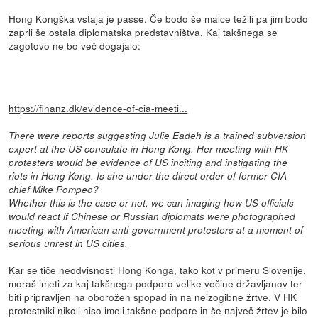
Hong Kongška vstaja je passe. Če bodo še malce težili pa jim bodo
zaprli še ostala diplomatska predstavništva. Kaj takšnega se
zagotovo ne bo več dogajalo:
https://finanz.dk/evidence-of-cia-meeti...
There were reports suggesting Julie Eadeh is a trained subversion
expert at the US consulate in Hong Kong. Her meeting with HK
protesters would be evidence of US inciting and instigating the
riots in Hong Kong. Is she under the direct order of former CIA
chief Mike Pompeo?
Whether this is the case or not, we can imaging how US officials
would react if Chinese or Russian diplomats were photographed
meeting with American anti-government protesters at a moment of
serious unrest in US cities.
Kar se tiče neodvisnosti Hong Konga, tako kot v primeru Slovenije,
moraš imeti za kaj takšnega podporo velike večine državljanov ter
biti pripravljen na oborožen spopad in na neizogibne žrtve. V HK
protestniki nikoli niso imeli takšne podpore in še največ žrtev je bilo