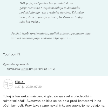
Folk je že pred parimi leti povedal, da se
gosporastvo na Kitajskem ohlaja in da uradni
podatki nimajo veze z realnim stanjem. Vsi točno
vemo, da se represija poveča, ko stvari ne laufajo
tako kot treba...
Pa kjub temU sprejemajo kapitalisti zakone tipa nacionalna
varnost za ohranjanje nadzora, vkjucujoc z .....
Your point?
Zgodovina sprememb…
spremenilo:
49106
(
27. jul 2020 ob 07:17
)
fikus_
::
27. jul 2020, 07:20
Tukaj je kar nekaj naivcev, ki gledajo na svet s predsodki in
rožnatimi očali. Svetovna politika se ne dela pred kamerami in na
očeh javnosti. Prav tako razne nekaj črkovne agencije ne delajo na