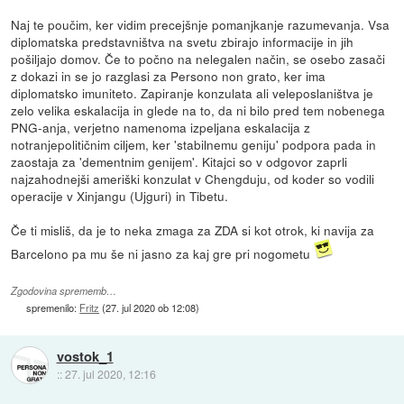
Naj te poučim, ker vidim precejšnje pomanjkanje razumevanja. Vsa
diplomatska predstavništva na svetu zbirajo informacije in jih
pošiljajo domov. Če to počno na nelegalen način, se osebo zasači
z dokazi in se jo razglasi za Persono non grato, ker ima
diplomatsko imuniteto. Zapiranje konzulata ali veleposlaništva je
zelo velika eskalacija in glede na to, da ni bilo pred tem nobenega
PNG-anja, verjetno namenoma izpeljana eskalacija z
notranjepolitičnim ciljem, ker 'stabilnemu geniju' podpora pada in
zaostaja za 'dementnim genijem'. Kitajci so v odgovor zaprli
najzahodnejši ameriški konzulat v Chengduju, od koder so vodili
operacije v Xinjangu (Ujguri) in Tibetu.
Če ti misliš, da je to neka zmaga za ZDA si kot otrok, ki navija za
Barcelono pa mu še ni jasno za kaj gre pri nogometu
Zgodovina sprememb…
spremenilo:
Fritz
(
27. jul 2020 ob 12:08
)
vostok_1
::
27. jul 2020, 12:16