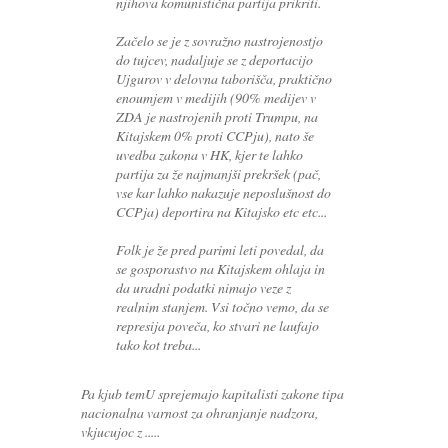
njihova komunistična partija prikriti.
Začelo se je z sovražno nastrojenostjo
do tujcev, nadaljuje se z deportacijo
Ujgurov v delovna taborišča, praktično
enoumjem v medijih (90% medijev v
ZDA je nastrojenih proti Trumpu, na
Kitajskem 0% proti CCPju), nato še
uvedba zakona v HK, kjer te lahko
partija za že najmanjši prekršek (pač,
vse kar lahko nakazuje neposlušnost do
CCPja) deportira na Kitajsko etc etc...
Folk je že pred parimi leti povedal, da
se gosporastvo na Kitajskem ohlaja in
da uradni podatki nimajo veze z
realnim stanjem. Vsi točno vemo, da se
represija poveča, ko stvari ne laufajo
tako kot treba...
Pa kjub temU sprejemajo kapitalisti zakone tipa
nacionalna varnost za ohranjanje nadzora,
vkjucujoc z .....