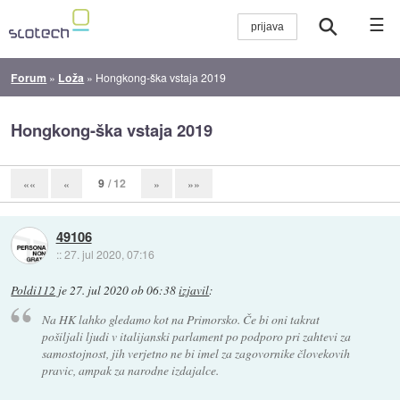
☰
Forum
»
Loža
»
Hongkong-ška vstaja 2019
Hongkong-ška vstaja 2019
9
/ 12
««
«
»
»»
49106
::
27. jul 2020, 07:16
Poldi112
je
27. jul 2020 ob 06:38
izjavil
:
Na HK lahko gledamo kot na Primorsko. Če bi oni takrat
pošiljali ljudi v italijanski parlament po podporo pri zahtevi za
samostojnost, jih verjetno ne bi imel za zagovornike človekovih
pravic, ampak za narodne izdajalce.