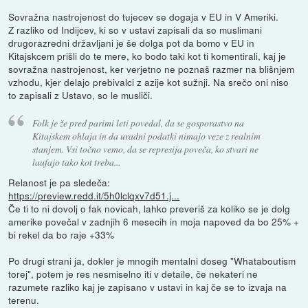
Sovražna nastrojenost do tujecev se dogaja v EU in V Ameriki.
Z razliko od Indijcev, ki so v ustavi zapisali da so muslimani
drugorazredni državljani je še dolga pot da bomo v EU in
Kitajskcem prišli do te mere, ko bodo taki kot ti komentirali, kaj je
sovražna nastrojenost, ker verjetno ne poznaš razmer na blišnjem
vzhodu, kjer delajo prebivalci z azije kot sužnji. Na srečo oni niso
to zapisali z Ustavo, so le musliči.
Folk je že pred parimi leti povedal, da se gosporastvo na
Kitajskem ohlaja in da uradni podatki nimajo veze z realnim
stanjem. Vsi točno vemo, da se represija poveča, ko stvari ne
laufajo tako kot treba...
Relanost je pa sledeča:
https://preview.redd.it/5h0lclqxv7d51.j...
Če ti to ni dovolj o fak novicah, lahko preveriš za koliko se je dolg
amerike povečal v zadnjih 6 mesecih in moja napoved da bo 25% +
bi rekel da bo raje +33%
Po drugi strani ja, dokler je mnogih mentalni doseg "Whataboutism
torej", potem je res nesmiselno iti v detaile, če nekateri ne
razumete razliko kaj je zapisano v ustavi in kaj če se to izvaja na
terenu.