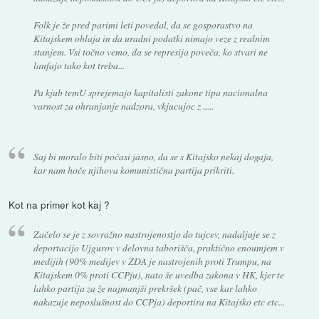
Folk je že pred parimi leti povedal, da se gosporastvo na
Kitajskem ohlaja in da uradni podatki nimajo veze z realnim
stanjem. Vsi točno vemo, da se represija poveča, ko stvari ne
laufajo tako kot treba...
Pa kjub temU sprejemajo kapitalisti zakone tipa nacionalna
varnost za ohranjanje nadzora, vkjucujoc z .....
Saj bi moralo biti počasi jasno, da se s Kitajsko nekaj dogaja,
kar nam hoče njihova komunistična partija prikriti.
Kot na primer kot kaj ?
Začelo se je z sovražno nastrojenostjo do tujcev, nadaljuje se z
deportacijo Ujgurov v delovna taborišča, praktično enoumjem v
medijih (90% medijev v ZDA je nastrojenih proti Trumpu, na
Kitajskem 0% proti CCPju), nato še uvedba zakona v HK, kjer te
lahko partija za že najmanjši prekršek (pač, vse kar lahko
nakazuje neposlušnost do CCPja) deportira na Kitajsko etc etc...