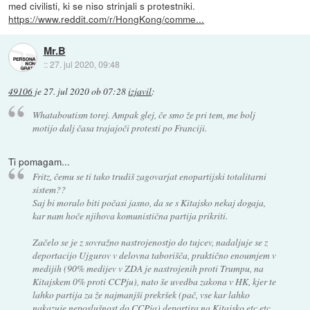
med civilisti, ki se niso strinjali s protestniki.
https://www.reddit.com/r/HongKong/comme...
Mr.B
::
27. jul 2020, 09:48
49106
je
27. jul 2020 ob 07:28
izjavil
:
Whataboutism torej. Ampak glej, če smo že pri tem, me bolj
motijo dalj časa trajajoči protesti po Franciji.
Ti pomagam...
Fritz, čemu se ti tako trudiš zagovarjat enopartijski totalitarni
sistem??
Saj bi moralo biti počasi jasno, da se s Kitajsko nekaj dogaja,
kar nam hoče njihova komunistična partija prikriti.
Začelo se je z sovražno nastrojenostjo do tujcev, nadaljuje se z
deportacijo Ujgurov v delovna taborišča, praktično enoumjem v
medijih (90% medijev v ZDA je nastrojenih proti Trumpu, na
Kitajskem 0% proti CCPju), nato še uvedba zakona v HK, kjer te
lahko partija za že najmanjši prekršek (pač, vse kar lahko
nakazuje neposlušnost do CCPja) deportira na Kitajsko etc etc...