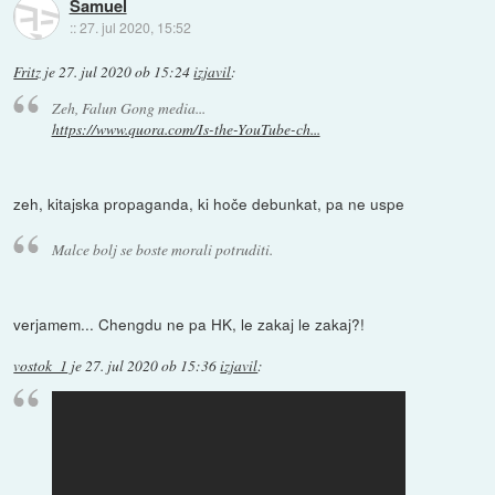
Samuel
::
27. jul 2020, 15:52
Fritz
je
27. jul 2020 ob 15:24
izjavil
:
Zeh, Falun Gong media...
https://www.quora.com/Is-the-YouTube-ch...
zeh, kitajska propaganda, ki hoče debunkat, pa ne uspe
Malce bolj se boste morali potruditi.
verjamem... Chengdu ne pa HK, le zakaj le zakaj?!
vostok_1
je
27. jul 2020 ob 15:36
izjavil
: