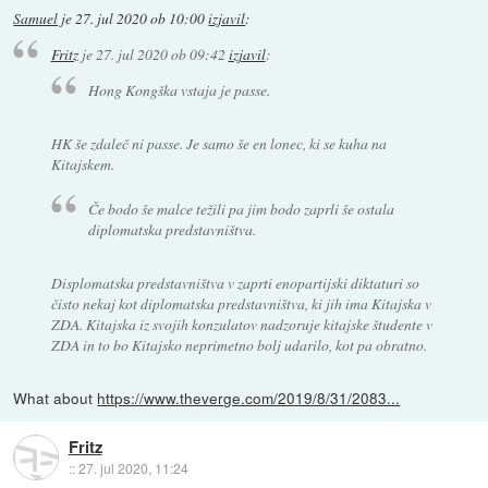
Samuel
je
27. jul 2020 ob 10:00
izjavil
:
Fritz
je
27. jul 2020 ob 09:42
izjavil
:
Hong Kongška vstaja je passe.
HK še zdaleč ni passe. Je samo še en lonec, ki se kuha na
Kitajskem.
Če bodo še malce težili pa jim bodo zaprli še ostala
diplomatska predstavništva.
Displomatska predstavništva v zaprti enopartijski diktaturi so
čisto nekaj kot diplomatska predstavništva, ki jih ima Kitajska v
ZDA. Kitajska iz svojih konzulatov nadzoruje kitajske študente v
ZDA in to bo Kitajsko neprimetno bolj udarilo, kot pa obratno.
What about
https://www.theverge.com/2019/8/31/2083...
Fritz
::
27. jul 2020, 11:24