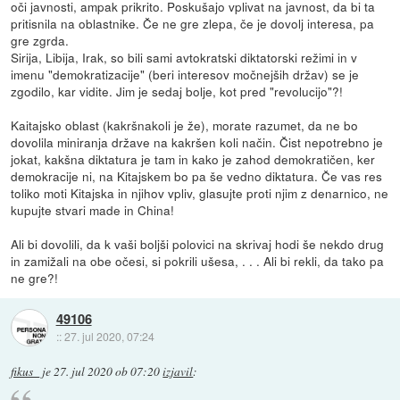
oči javnosti, ampak prikrito. Poskušajo vplivat na javnost, da bi ta
pritisnila na oblastnike. Če ne gre zlepa, če je dovolj interesa, pa
gre zgrda.
Sirija, Libija, Irak, so bili sami avtokratski diktatorski režimi in v
imenu "demokratizacije" (beri interesov močnejših držav) se je
zgodilo, kar vidite. Jim je sedaj bolje, kot pred "revolucijo"?!
Kaitajsko oblast (kakršnakoli je že), morate razumet, da ne bo
dovolila miniranja države na kakršen koli način. Čist nepotrebno je
jokat, kakšna diktatura je tam in kako je zahod demokratičen, ker
demokracije ni, na Kitajskem bo pa še vedno diktatura. Če vas res
toliko moti Kitajska in njihov vpliv, glasujte proti njim z denarnico, ne
kupujte stvari made in China!
Ali bi dovolili, da k vaši boljši polovici na skrivaj hodi še nekdo drug
in zamižali na obe očesi, si pokrili ušesa, . . . Ali bi rekli, da tako pa
ne gre?!
49106
::
27. jul 2020, 07:24
fikus_
je
27. jul 2020 ob 07:20
izjavil
: