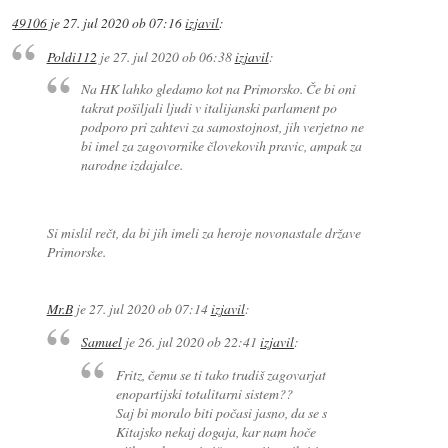
49106
je
27. jul 2020 ob 07:16
izjavil
:
Poldi112
je
27. jul 2020 ob 06:38
izjavil
:
Na HK lahko gledamo kot na Primorsko. Če bi oni
takrat pošiljali ljudi v italijanski parlament po
podporo pri zahtevi za samostojnost, jih verjetno ne
bi imel za zagovornike človekovih pravic, ampak za
narodne izdajalce.
Si mislil rečt, da bi jih imeli za heroje novonastale države
Primorske.
Mr.B
je
27. jul 2020 ob 07:14
izjavil
:
Samuel
je
26. jul 2020 ob 22:41
izjavil
:
Fritz, čemu se ti tako trudiš zagovarjat
enopartijski totalitarni sistem??
Saj bi moralo biti počasi jasno, da se s
Kitajsko nekaj dogaja, kar nam hoče