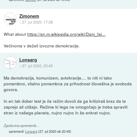
Zimonem
::
27. jul 2020, 17:38
What about
https://en.m.wikipedia.org/wiki/Dam_fai...
Večinoma v deželi izvozne demokracije.
Lonsarg
::
27. jul 2020, 20:45
Ma demokracija, komunizem, avtokracije,... to niti ni tako
pomembno, vitalno pomembna za prihodnost človeštva je svoboda
govora.
In en tak dober test je če režim dovoli da ga kritiziraš brez da te
zaprejo ali utišajo. Režime ki tega ne omogočajo je treba spraviti
stran iz našega planeta, nujno nujno in še enkrat nujno.
Zgodovina sprememb…
spremenil:
Lonsarg
(
27. jul 2020 ob 20:45
)