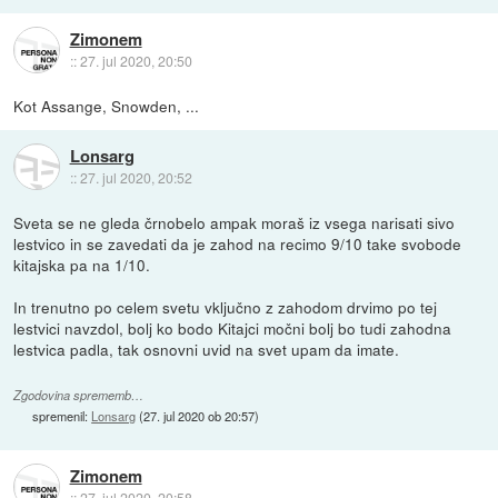
Zimonem
::
27. jul 2020, 20:50
Kot Assange, Snowden, ...
Lonsarg
::
27. jul 2020, 20:52
Sveta se ne gleda črnobelo ampak moraš iz vsega narisati sivo
lestvico in se zavedati da je zahod na recimo 9/10 take svobode
kitajska pa na 1/10.
In trenutno po celem svetu vključno z zahodom drvimo po tej
lestvici navzdol, bolj ko bodo Kitajci močni bolj bo tudi zahodna
lestvica padla, tak osnovni uvid na svet upam da imate.
Zgodovina sprememb…
spremenil:
Lonsarg
(
27. jul 2020 ob 20:57
)
Zimonem
::
27. jul 2020, 20:58