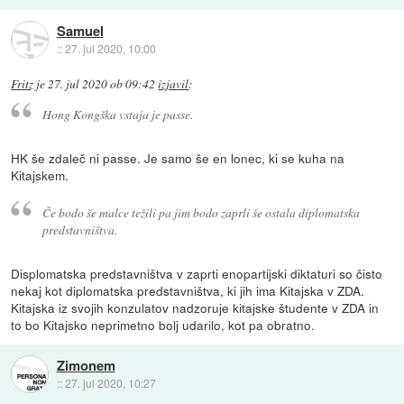
Samuel
::
27. jul 2020, 10:00
Fritz
je
27. jul 2020 ob 09:42
izjavil
:
Hong Kongška vstaja je passe.
HK še zdaleč ni passe. Je samo še en lonec, ki se kuha na
Kitajskem.
Če bodo še malce težili pa jim bodo zaprli še ostala diplomatska
predstavništva.
Displomatska predstavništva v zaprti enopartijski diktaturi so čisto
nekaj kot diplomatska predstavništva, ki jih ima Kitajska v ZDA.
Kitajska iz svojih konzulatov nadzoruje kitajske študente v ZDA in
to bo Kitajsko neprimetno bolj udarilo, kot pa obratno.
Zimonem
::
27. jul 2020, 10:27