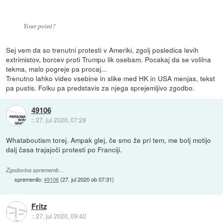
Your point?
Sej vem da so trenutni protesti v Ameriki, zgolj posledica levih
extrimistov, borcev proti Trumpu lik osebam. Pocakaj da se volilna
tekma, malo pogreje pa procaj...
Trenutno lahko video vsebine in slike med HK in USA menjas, tekst
pa pustis. Folku pa predstavis za njega sprejemljivo zgodbo.
49106
::
27. jul 2020, 07:28
Whataboutism torej. Ampak glej, če smo že pri tem, me bolj motijo
dalj časa trajajoči protesti po Franciji.
Zgodovina sprememb…
spremenilo:
49106
(
27. jul 2020 ob 07:31
)
Fritz
::
27. jul 2020, 09:42