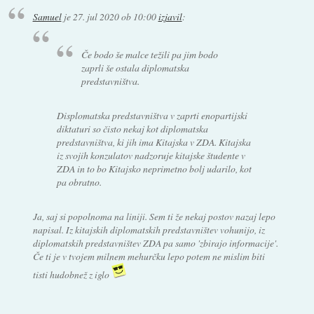
Samuel
je
27. jul 2020 ob 10:00
izjavil
:
Če bodo še malce težili pa jim bodo
zaprli še ostala diplomatska
predstavništva.
Displomatska predstavništva v zaprti enopartijski
diktaturi so čisto nekaj kot diplomatska
predstavništva, ki jih ima Kitajska v ZDA. Kitajska
iz svojih konzulatov nadzoruje kitajske študente v
ZDA in to bo Kitajsko neprimetno bolj udarilo, kot
pa obratno.
Ja, saj si popolnoma na liniji. Sem ti že nekaj postov nazaj lepo
napisal. Iz kitajskih diplomatskih predstavništev vohunijo, iz
diplomatskih predstavništev ZDA pa samo 'zbirajo informacije'.
Če ti je v tvojem milnem mehurčku lepo potem ne mislim biti
tisti hudobnež z iglo