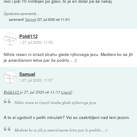
reci i piši 10 rnmbijev po glavi, to je en dolar pa še nekaj.
Zgodovina sprememb…
spremenil:
Samuel
(
27. jul 2020 ob 11:31
)
Poldi112
::
27. jul 2020, 11:53
Nihče resen ni izrazil strahu glede njihovega jezu. Medtem ko se jih
je američanom letos par že podrlo... :)
Samuel
::
27. jul 2020, 11:57
Poldi112
je
27. jul 2020 ob 11:53
izjavil
:
Nihče resen ni izrazil strahu glede njihovega jezu.
A to si ugotovil v petih minutah? Vsi so zaskrbljeni nad tem jezom.
Medtem ko se jih je američanom letos par že podrlo... :)