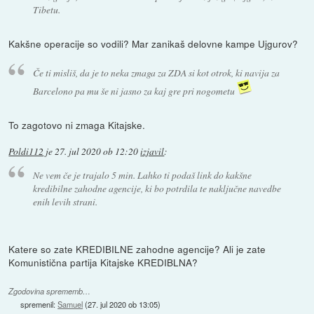
Tibetu.
Kakšne operacije so vodili? Mar zanikaš delovne kampe Ujgurov?
Če ti misliš, da je to neka zmaga za ZDA si kot otrok, ki navija za
Barcelono pa mu še ni jasno za kaj gre pri nogometu
To zagotovo ni zmaga Kitajske.
Poldi112
je
27. jul 2020 ob 12:20
izjavil
:
Ne vem če je trajalo 5 min. Lahko ti podaš link do kakšne
kredibilne zahodne agencije, ki bo potrdila te naključne navedbe
enih levih strani.
Katere so zate KREDIBILNE zahodne agencije? Ali je zate
Komunistična partija Kitajske KREDIBLNA?
Zgodovina sprememb…
spremenil:
Samuel
(
27. jul 2020 ob 13:05
)