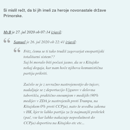
Si mislil rečt, da bi jih imeli za heroje novonastale države
Primorske.
Mr.B
je
27. jul 2020 ob 07:14
izjavil
:
Samuel
je
26. jul 2020 ob 22:41
izjavil
:
Fritz, čemu se ti tako trudiš zagovarjat enopartijski
totalitarni sistem??
Saj bi moralo biti počasi jasno, da se s Kitajsko
nekaj dogaja, kar nam hoče njihova komunistična
partija prikriti.
Začelo se je z sovražno nastrojenostjo do tujcev,
nadaljuje se z deportacijo Ujgurov v delovna
taborišča, praktično enoumjem v medijih (90%
medijev v ZDA je nastrojenih proti Trumpu, na
Kitajskem 0% proti CCPju), nato še uvedba zakona
v HK, kjer te lahko partija za že najmanjši prekršek
(pač, vse kar lahko nakazuje neposlušnost do
CCPja) deportira na Kitajsko etc etc...