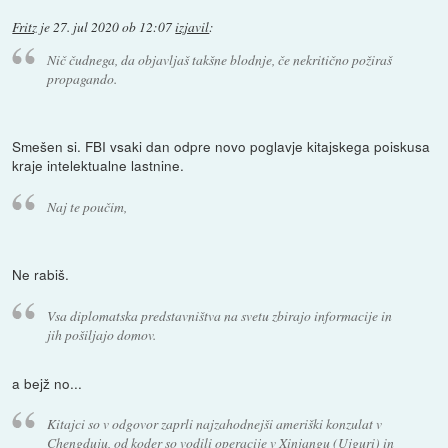
Fritz
je
27. jul 2020 ob 12:07
izjavil
:
Nič čudnega, da objavljaš takšne blodnje, če nekritično požiraš
propagando.
Smešen si. FBI vsaki dan odpre novo poglavje kitajskega poiskusa
kraje intelektualne lastnine.
Naj te poučim,
Ne rabiš.
Vsa diplomatska predstavništva na svetu zbirajo informacije in
jih pošiljajo domov.
a bejž no...
Kitajci so v odgovor zaprli najzahodnejši ameriški konzulat v
Chengduju, od koder so vodili operacije v Xinjangu (Ujguri) in