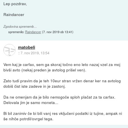
Lep pozdrav,
Raindancer
Zgodovina sprememb…
spremenilo:
Raindancer
(
7. nov 2019 ob 13:41
)
matobeli
::
7. nov 2019, 13:54
Vem kaj je carfax, sem ga skoraj točno eno leto nazaj vzel za moj
bivši avto (nekaj preden je avtolog prišel ven).
Zato tudi pravim da je teh 10eur stran vržen denar ker na avtolog
dobiš čist iste zadeve in je zastonj.
Da ne omenjam da je bilo nemogoče sploh plačat za ta carfax.
Delovala jim je samo moneta...
Bi bil zanimiv če bi bili vanj res vključeni podatki iz tujine, ampak ni
še nihče potrdil/ovrgel tega.