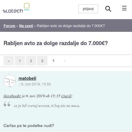
☰
Forum
»
Na cesti
»
Rabljen avto za dolge razdalje do 7.000€?
Rabljen avto za dolge razdalje do 7.000€?
4
»
«
1
2
3
matobeli
::
6. nov 2019, 15:50
iloveboobz
je
6. nov 2019 ob 15:35
izjavil
:
ce je bil vceraj uvozen, ti log nic ne nuca.
Carfax pa te podatke nudi?