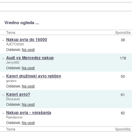
Vredno ogleda ...
Tema
Sporočila
»
Nakup avta do 16000
38
AJETO2020
Oddelek:
Na cesti
»
Audi vs Mercedez nakup
178
Jerry000
Oddelek:
Na cesti
»
Kateri družinski avto rabljen
50
gorjanc
Oddelek:
Na cesti
»
Kateri avto?
61
Ekozaver
Oddelek:
Na cesti
»
Nakup avta - vprašanja
82
Raindancer
Oddelek:
Na cesti
Tema
Sporočila