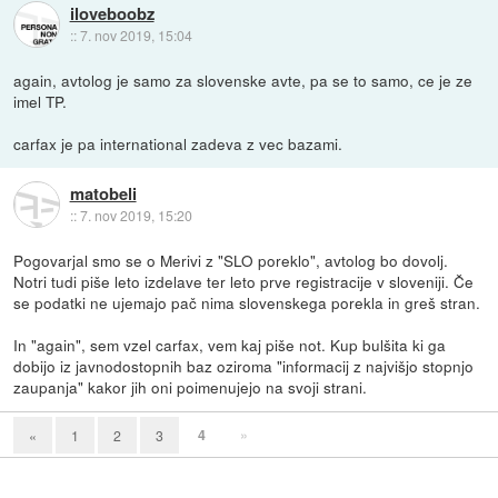
iloveboobz
::
7. nov 2019, 15:04
again, avtolog je samo za slovenske avte, pa se to samo, ce je ze
imel TP.
carfax je pa international zadeva z vec bazami.
matobeli
::
7. nov 2019, 15:20
Pogovarjal smo se o Merivi z "SLO poreklo", avtolog bo dovolj.
Notri tudi piše leto izdelave ter leto prve registracije v sloveniji. Če
se podatki ne ujemajo pač nima slovenskega porekla in greš stran.
In "again", sem vzel carfax, vem kaj piše not. Kup bulšita ki ga
dobijo iz javnodostopnih baz oziroma "informacij z najvišjo stopnjo
zaupanja" kakor jih oni poimenujejo na svoji strani.
4
»
«
1
2
3