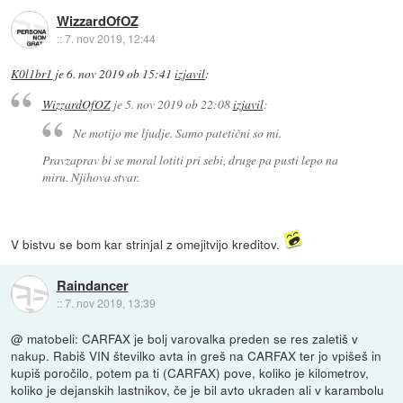
WizzardOfOZ
::
7. nov 2019, 12:44
K0l1br1
je
6. nov 2019 ob 15:41
izjavil
:
WizzardOfOZ
je
5. nov 2019 ob 22:08
izjavil
:
Ne motijo me ljudje. Samo patetični so mi.
Pravzaprav bi se moral lotiti pri sebi, druge pa pusti lepo na
miru. Njihova stvar.
V bistvu se bom kar strinjal z omejitvijo kreditov.
Raindancer
::
7. nov 2019, 13:39
@ matobeli: CARFAX je bolj varovalka preden se res zaletiš v
nakup. Rabiš VIN številko avta in greš na CARFAX ter jo vpišeš in
kupiš poročilo, potem pa ti (CARFAX) pove, koliko je kilometrov,
koliko je dejanskih lastnikov, če je bil avto ukraden ali v karambolu