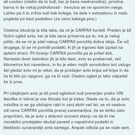
ali uvožen (mislim da to tudi, ker je baza mednarodna), prvotna
barva in še nekaj podrobnosti - trenutno se ne spomnim vsega.
Lahko pa ti to zrihta tudi kak kolega, če dela v avtosalonu in malo
pogleda po bazi podatkov (za ceno kakega pira.)
Osebna izkušnja je bila taka, da mi je CARFAX koristil. Preden je bil
fizični ogled avta, ker je bila cena primerna pa to, me je nekaj
pičilo, da se mi je zdel nakup CARFAX poročila dobra ideja. Če nič
drugega, bi se mi potrdili podatki, ki jih je trgovec itak izpisal na
spletni strani. Pri branju CARFAX poročila pa je prišel šok.
Namesto dveh lastnikov jih je bilo šest, avto so prebarvali, več
kilometrov kot navedeno, in ko je eden mojih sorodnikov kot uslugo
šel gledat avto mi je rekel, da je prodajan avto kripa od kripe in da
če bi bilo po njegovo, ga ne bi vzel. Osebni ogled je tako odpadel
že iz prve.
Pri zdajšnjem avtu je bil pred ogledom tudi preverjen preko VIN
številke in tokrat je vse štimalo kot je treba. Glede na to, da je avto
naložba in se ga običajno rabi in zanj skrbi več let, se mi osebno
zdi cena CARFAX poročila precej zanemarljiva, če se lahko zato
prepričam, da je avto v dobrem voznem stanju ne da bi me
morebitni prodajalec skušal zavesti z napačnimi podatki in
bleščečo zunanjostjo avta samega. Ampak odloča pa se vsak sam.