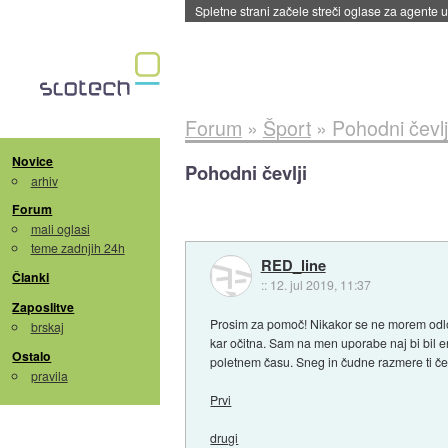
Spletne strani začele streči oglase za agente
Forum
»
Šport
»
Pohodni čevlj
Novice
Pohodni čevlji
arhiv
Forum
mali oglasi
teme zadnjih 24h
RED_line
Članki
::
12. jul 2019, 11:37
Zaposlitve
Prosim za pomoč! Nikakor se ne morem odloči
brskaj
kar očitna. Sam na men uporabe naj bi bil e
Ostalo
poletnem času. Sneg in čudne razmere ti če
pravila
Prvi
drugi