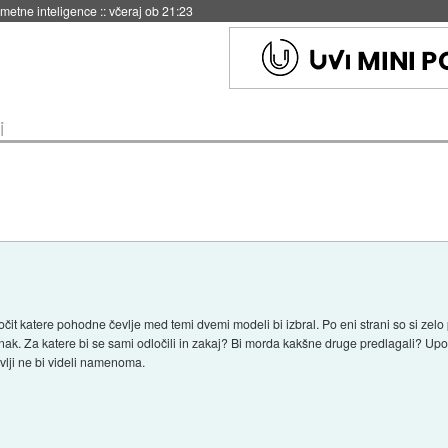
 umetne inteligence
::
včeraj ob 21:23
i
t katere pohodne čevlje med temi dvemi modeli bi izbral. Po eni strani so si zelo p
nak. Za katere bi se sami odločili in zakaj? Bi morda kakšne druge predlagali? Upo
vlji ne bi videli namenoma.