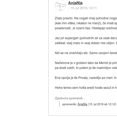
AnjaNja
::
15. jul 2019, 12:11
Zlato pravilo. Na nogah imej pohodne nogavice
(kak mm viška, nikakor ne manj!), če imaš s
posebnosti...si vzami čas. Obstajajo srečneži
Jaz pri supergah (pohodnih ali za vsak dan) 
zatekat, vsaj malo in vsaj dokler nisi utrj
Nič se ne zmehčajo etc. Samo usnjeni čevelj
Načeloma je v grobem tako da Merrel je prim
pa dosti ozkih. In potem je še malimiljon ost
Ena opcija je še Proalp, naredijo po meri. I
Hehe terrex sem hotla sredi hoste sezut in 
Zgodovina sprememb…
spremenilo:
AnjaNja
(
15. jul 2019 ob 12:12
)