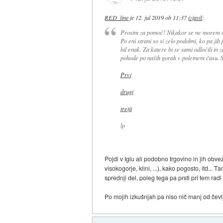
RED_line
je
12. jul 2019 ob 11:37
izjavil
:
Prosim za pomoč! Nikakor se ne morem od
Po eni strani so si zelo podobni, ko pa ji
bil enak. Za katere bi se sami odločili in
pohode po naših gorah v poletnem času. S
Prvi
drugi
tretji
lp
Pojdi v Iglu ali podobno trgovino in jih obv
visokogorje, klini, ...), kako pogosto, itd... 
sprednji del, poleg tega pa prsti pri tem ra
Po mojih izkušnjah pa niso nič manj od če