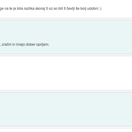
 na te je bila razlika skoraj 0 oz so bili ti čevlji še bolj udobni :)
i, zračni in imajo dober oprijem.