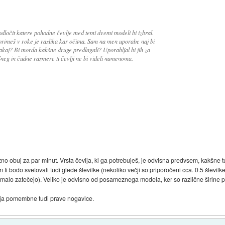
ločit katere pohodne čevlje med temi dvemi modeli bi izbral.
h primeš v roke je razlika kar očitna. Sam na men uporabe naj bi
 zakaj? Bi morda kakšne druge predlagali? Uporabljal bi jih za
neg in čudne razmere ti čevlji ne bi videli namenoma.
ezno obuj za par minut. Vrsta čevlja, ki ga potrebuješ, je odvisna predvsem, kakšne t
Tam ti bodo svetovali tudi glede številke (nekoliko večji so priporočeni cca. 0.5 števil
di malo zatečejo). Veliko je odvisno od posameznega modela, ker so različne širine p
vlja pomembne tudi prave nogavice.