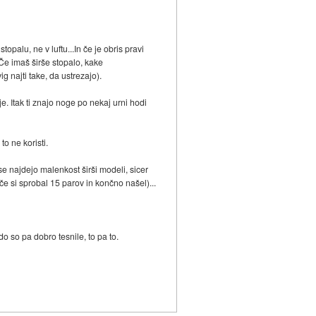
palu, ne v luftu...In če je obris pravi
Če imaš širše stopalo, kake
g najti take, da ustrezajo).
e. Itak ti znajo noge po nekaj urni hodi
o ne koristi.
e najdejo malenkost širši modeli, sicer
če si sprobal 15 parov in končno našel)...
 so pa dobro tesnile, to pa to.