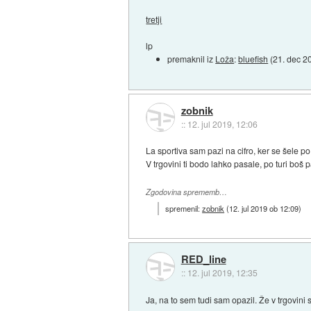
tretji
lp
premaknil iz
Loža
:
bluefish
(
21. dec 2
zobnik
::
12. jul 2019, 12:06
La sportiva sam pazi na cifro, ker se šele po 
V trgovini ti bodo lahko pasale, po turi boš 
Zgodovina sprememb…
spremenil:
zobnik
(
12. jul 2019 ob 12:09
)
RED_line
::
12. jul 2019, 12:35
Ja, na to sem tudi sam opazil. Že v trgovini 