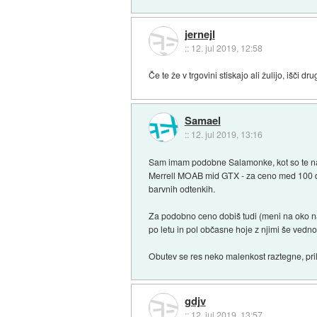
jernejl
::
12. jul 2019, 12:58
Če te že v trgovini stiskajo ali žulijo, išči d
Samael
::
12. jul 2019, 13:16
Sam imam podobne Salamonke, kot so te na p
Merrell MOAB mid GTX - za ceno med 100 do 
barvnih odtenkih.
Za podobno ceno dobiš tudi (meni na oko n
po letu in pol občasne hoje z njimi še vedno
Obutev se res neko malenkost raztegne, prila
gdjv
::
12. jul 2019, 13:57