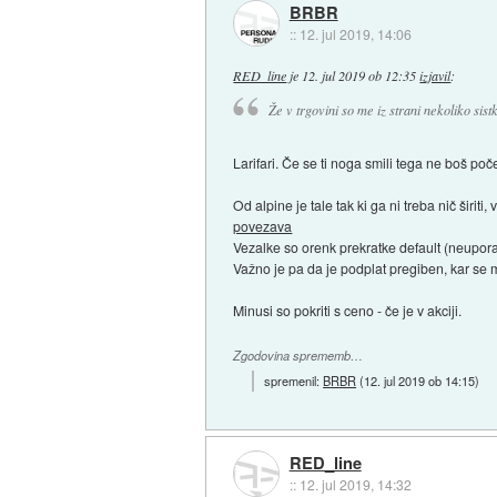
BRBR
::
12. jul 2019, 14:06
RED_line
je
12. jul 2019 ob 12:35
izjavil
:
Že v trgovini so me iz strani nekoliko sistk
Larifari. Če se ti noga smili tega ne boš poče
Od alpine je tale tak ki ga ni treba nič širiti,
povezava
Vezalke so orenk prekratke default (neupora
Važno je pa da je podplat pregiben, kar se mi z
Minusi so pokriti s ceno - če je v akciji.
Zgodovina sprememb…
spremenil:
BRBR
(
12. jul 2019 ob 14:15
)
RED_line
::
12. jul 2019, 14:32