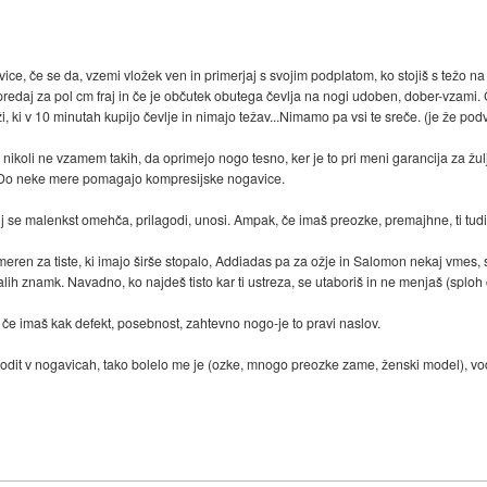
, če se da, vzemi vložek ven in primerjaj s svojim podplatom, ko stojiš s težo na sto
predaj za pol cm fraj in če je občutek obutega čevlja na nogi udoben, dober-vzami. 
, ki v 10 minutah kupijo čevlje in nimajo težav...Nimamo pa vsi te sreče. (je že podvi
nikoli ne vzamem takih, da oprimejo nogo tesno, ker je to pri meni garancija za žulj
en. Do neke mere pomagajo kompresijske nogavice.
 se malenkst omehča, prilagodi, unosi. Ampak, če imaš preozke, premajhne, ti tudi t
eren za tiste, ki imajo širše stopalo, Addiadas pa za ožje in Salomon nekaj vmes, s
alih znamk. Navadno, ko najdeš tisto kar ti ustreza, se utaboriš in ne menjaš (sploh 
n če imaš kak defekt, posebnost, zahtevno nogo-je to pravi naslov.
hodit v nogavicah, tako bolelo me je (ozke, mnogo preozke zame, ženski model), vodo