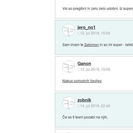
Vsi so pregibni in zelo zelo udobni. Iz superge
jero_no1
::
12. jul 2019, 15:00
Sam imam te
Salomon
in so mi super - lahk
Ganon
::
12. jul 2019, 15:06
Nakup pohodnih čevljev
zobnik
::
14. jul 2019, 22:40
Če so ti tesni pozabi na njih.