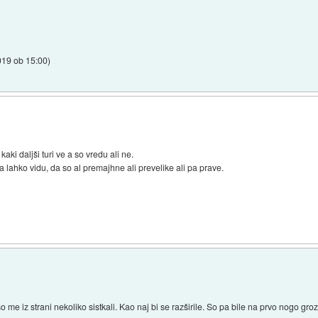
019 ob 15:00
)
kaki daljši turi ve a so vredu ali ne.
pa lahko vidu, da so al premajhne ali prevelike ali pa prave.
so me iz strani nekoliko sistkali. Kao naj bi se razširile. So pa bile na prvo nogo gr