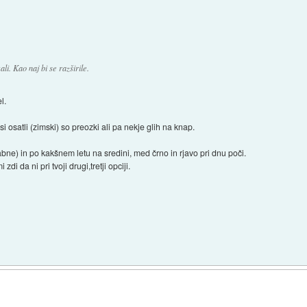
ali. Kao naj bi se razširile.
l.
 vsi osatli (zimski) so preozki ali pa nekje glih na knap.
bne) in po kakšnem letu na sredini, med črno in rjavo pri dnu poči.
di da ni pri tvoji drugi,tretji opciji.