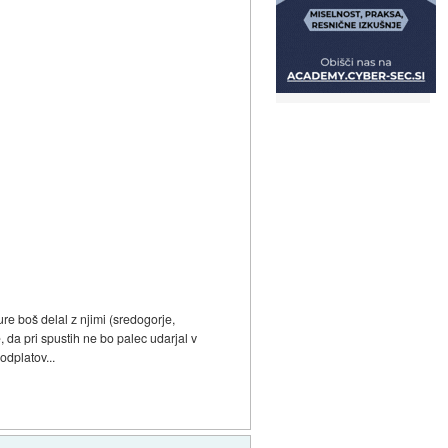
ure boš delal z njimi (sredogorje,
ke, da pri spustih ne bo palec udarjal v
odplatov...