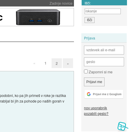
Išči:
Zadnje novice
Prijava
«
1
2
»
Zapomni si me
odobni, ko pa jih primeš v roke je razlika
rabljal bi jih za pohode po naših gorah v
nov uporabnik
pozabili geslo?