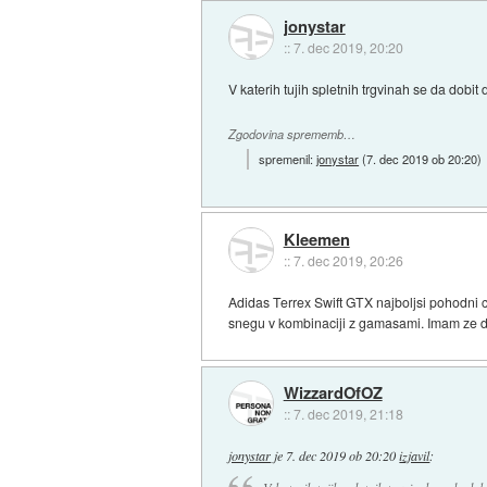
jonystar
::
7. dec 2019, 20:20
V katerih tujih spletnih trgvinah se da dobi
Zgodovina sprememb…
spremenil:
jonystar
(
7. dec 2019 ob 20:20
)
Kleemen
::
7. dec 2019, 20:26
Adidas Terrex Swift GTX najboljsi pohodni c
snegu v kombinaciji z gamasami. Imam ze d
WizzardOfOZ
::
7. dec 2019, 21:18
jonystar
je
7. dec 2019 ob 20:20
izjavil
: