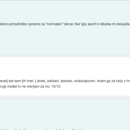
t dobro pohodniško opremo za "normalen" denar. Ker iglu sport in kibuba mi delujeta
evelj kar sem jih imel. Lahek, udoben, trpezec, vodoodporen. Imam ga za hojo v hri
rugi model in ne menjam za nic. 10/10.