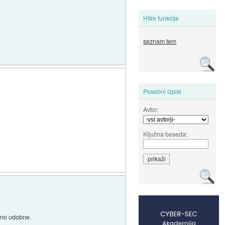
Hitre funkcije
seznam tem
Posebni izpisi
Avtor:
Ključna beseda:
ozno udobne.