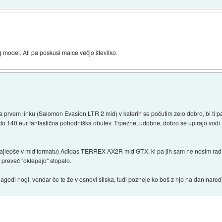
rug model. Ali pa poskusi malce večjo številko.
rvem linku (Salomon Evasion LTR 2 mid) v katerih se počutim zelo dobro, bi ti pa 
140 eur fantastična pohodniška obutev. Trpežne, udobne, dobro se upirajo vodi ...
ajlepše v mid formatu) Adidas TERREX AX2R mid GTX, ki pa jih sam ne nosim rad,
 preveč "oklepajo" stopalo.
godi nogi, vendar če te že v osnovi stiska, tudi pozneje ko boš z njo na dan naredi