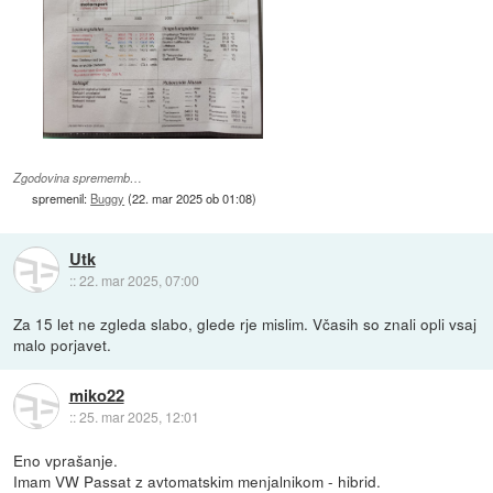
Zgodovina sprememb…
spremenil:
Buggy
(
22. mar 2025 ob 01:08
)
Utk
::
22. mar 2025, 07:00
Za 15 let ne zgleda slabo, glede rje mislim. Včasih so znali opli vsaj
malo porjavet.
miko22
::
25. mar 2025, 12:01
Eno vprašanje.
Imam VW Passat z avtomatskim menjalnikom - hibrid.