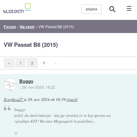
☰
Forum
»
Na cesti
»
VW Passat B8 (2015)
VW Passat B8 (2015)
3
»
«
1
2
Buggy
::
29. nov 2024, 18:22
Zvezdica27
je
29. nov 2024 ob 10:59
izjavil
:
buggy:
pišeš, da imaš tunerja - daj ga vprašaj če se kaj spozna na
vgradnjo EFI? Recimo Megasquirt in podobno...
zz