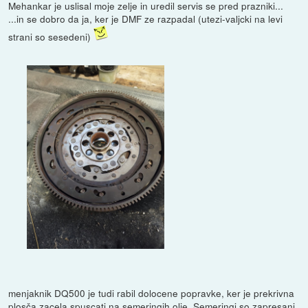
Mehankar je uslisal moje zelje in uredil servis se pred prazniki...
...in se dobro da ja, ker je DMF ze razpadal (utezi-valjcki na levi
strani so sesedeni)
menjaknik DQ500 je tudi rabil dolocene popravke, ker je prekrivna
plosča zacela spuscati na semeringih olje. Semeringi so zapresani