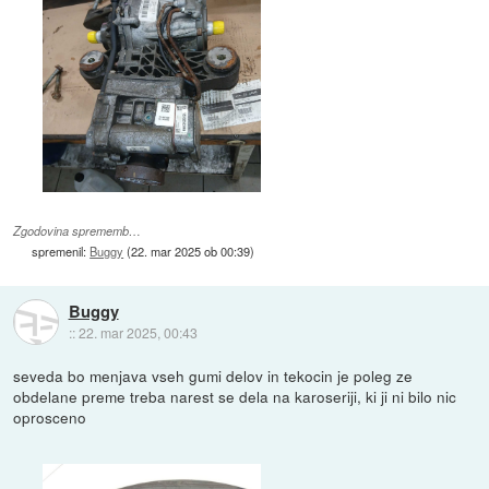
Zgodovina sprememb…
spremenil:
Buggy
(
22. mar 2025 ob 00:39
)
Buggy
::
22. mar 2025, 00:43
seveda bo menjava vseh gumi delov in tekocin je poleg ze
obdelane preme treba narest se dela na karoseriji, ki ji ni bilo nic
oprosceno