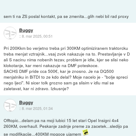
sem ti na ZS poslal kontakt, pa se zmenita...glih nebi bil rad proxy
Buggy
::
8. mar 2025, 00:51
Pri 200Kkm bo verjetno treba pri 300KM optimiziranem traktorcku
treba menjat vztrajnik...vsaj zvok nakazuje na to. Prestavljanje v D
ali S nacinu nima nobenih tezav, problem je idle, kjer se slisi neko
klokotanje, kar meni nakazuje na DMF poteskoce.
SACHS DMF pride cca 500€, kar je znosno. Je na DQ500
menjalniku in BiTDI to ze kdo delal? Moje nacelo je - "bolje spreci
nego ljeci". Ni sicer tolk grozno sam ga slisim v idlu mal se
zaletavat, kar ni zdravo. Izkusnje?
Buggy
::
8. mar 2025, 01:34
Offtopic...delam pa na moji lubici 15 let stari Opel Insigni 4x4
260KM, overhaull. Peskanje zadnje preme za zacetek...sledijo pa
se modifikacije...400KM mogoce ujamem