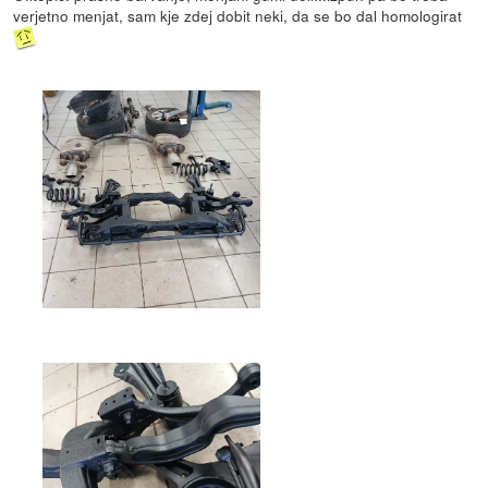
verjetno menjat, sam kje zdej dobit neki, da se bo dal homologirat