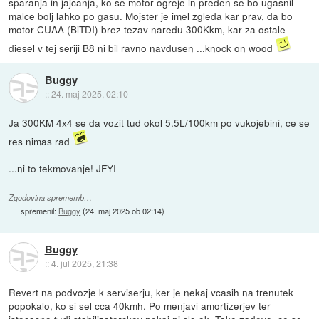
sparanja in jajcanja, ko se motor ogreje in preden se bo ugasnil
malce bolj lahko po gasu. Mojster je imel zgleda kar prav, da bo
motor CUAA (BiTDI) brez tezav naredu 300Kkm, kar za ostale
diesel v tej seriji B8 ni bil ravno navdusen ...knock on wood
Buggy
::
24. maj 2025, 02:10
Ja 300KM 4x4 se da vozit tud okol 5.5L/100km po vukojebini, ce se
res nimas rad
...ni to tekmovanje! JFYI
Zgodovina sprememb…
spremenil:
Buggy
(
24. maj 2025 ob 02:14
)
Buggy
::
4. jul 2025, 21:38
Revert na podvozje k serviserju, ker je nekaj vcasih na trenutek
popokalo, ko si sel cca 40kmh. Po menjavi amortizerjev ter