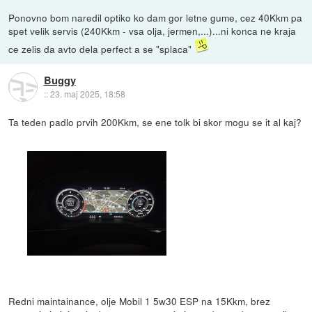
Ponovno bom naredil optiko ko dam gor letne gume, cez 40Kkm pa
spet velik servis (240Kkm - vsa olja, jermen,...)...ni konca ne kraja
ce zelis da avto dela perfect a se "splaca"
Buggy
::
23. maj 2025, 18:58
Ta teden padlo prvih 200Kkm, se ene tolk bi skor mogu se it al kaj?
Redni maintainance, olje Mobil 1 5w30 ESP na 15Kkm, brez