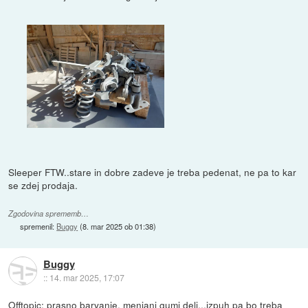
Sleeper FTW..stare in dobre zadeve je treba pedenat, ne pa to kar
se zdej prodaja.
Zgodovina sprememb…
spremenil:
Buggy
(
8. mar 2025 ob 01:38
)
Buggy
::
14. mar 2025, 17:07
Offtopic: prasno barvanje, menjani gumi deli...izpuh pa bo treba