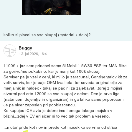
koliko si placal za vse skupaj (material + delo)?
Buggy
::
3. jul 2026, 16:41
1100€ + jaz sem prinesel samo 5l Mobil 1 5W30 ESP ter MAN filtre
za gorivo/motor/kabino, kar je manj kot 100€ skupaj.
Serviser pa je vzel v ceni, ki mi jo je zaracunal, Continentalov kit za
velik servis, ker je baje OEM kvaliteta, ter seveda original olje za
menjalnik in haldex - tukaj se pac ni za zajebavat...torej z mojimi
stvarmi pod crto 1200€ za vse skupaj z delom. Dec je prva liga
(natancen, dojemljiv in organiziran) in ga lahko samo priporocam.
Je pa sicer zaposlen pri pooblascencu.
Ko kupujes ICE avto je dobro imeti enega takega mojstra v
blizini...zdej v EV eri sicer ni to vec tak problem a vseeno.
...motor pride kot nov in prede kot mucek ko se vrne od strica