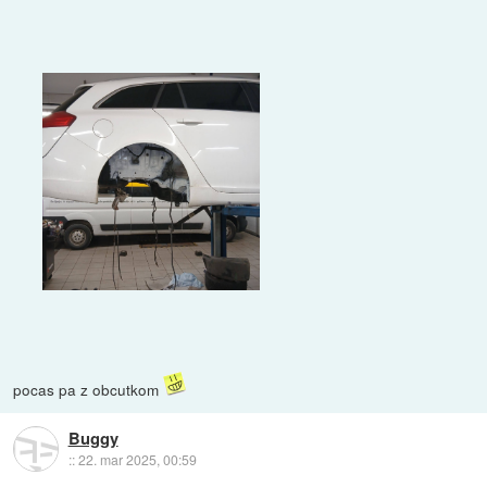
pocas pa z obcutkom
Buggy
::
22. mar 2025, 00:59