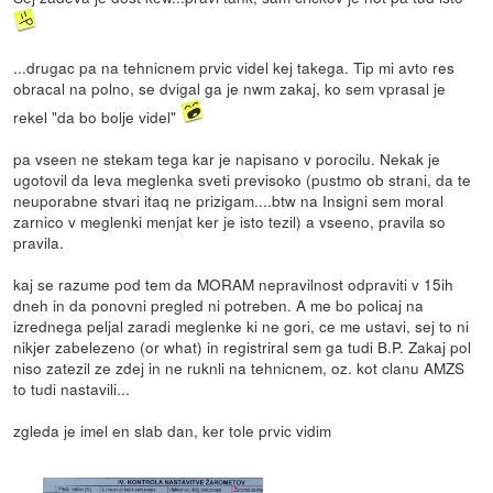
...drugac pa na tehnicnem prvic videl kej takega. Tip mi avto res
obracal na polno, se dvigal ga je nwm zakaj, ko sem vprasal je
rekel "da bo bolje videl"
pa vseen ne stekam tega kar je napisano v porocilu. Nekak je
ugotovil da leva meglenka sveti previsoko (pustmo ob strani, da te
neuporabne stvari itaq ne prizigam....btw na Insigni sem moral
zarnico v meglenki menjat ker je isto tezil) a vseeno, pravila so
pravila.
kaj se razume pod tem da MORAM nepravilnost odpraviti v 15ih
dneh in da ponovni pregled ni potreben. A me bo policaj na
izrednega peljal zaradi meglenke ki ne gori, ce me ustavi, sej to ni
nikjer zabelezeno (or what) in registriral sem ga tudi B.P. Zakaj pol
niso zatezil ze zdej in ne ruknli na tehnicnem, oz. kot clanu AMZS
to tudi nastavili...
zgleda je imel en slab dan, ker tole prvic vidim