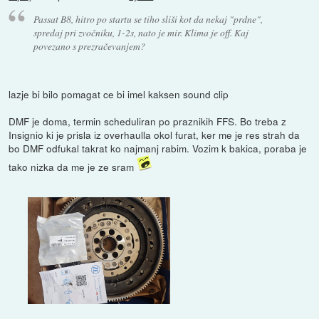
Passat B8, hitro po startu se tiho sliši kot da nekaj "prdne",
spredaj pri zvočniku, 1-2s, nato je mir. Klima je off. Kaj
povezano s prezračevanjem?
lazje bi bilo pomagat ce bi imel kaksen sound clip
DMF je doma, termin scheduliran po praznikih FFS. Bo treba z
Insignio ki je prisla iz overhaulla okol furat, ker me je res strah da
bo DMF odfukal takrat ko najmanj rabim. Vozim k bakica, poraba je
tako nizka da me je ze sram