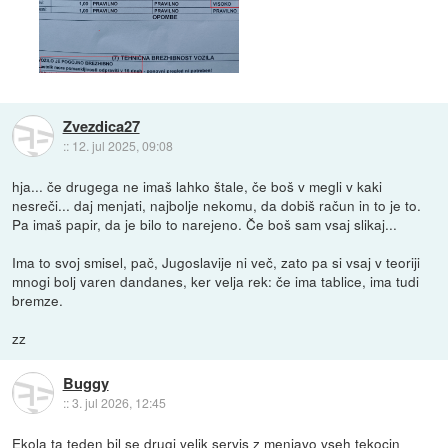
Zvezdica27
::
12. jul 2025, 09:08
hja... če drugega ne imaš lahko štale, če boš v megli v kaki
nesreči... daj menjati, najbolje nekomu, da dobiš račun in to je to.
Pa imaš papir, da je bilo to narejeno. Če boš sam vsaj slikaj...
Ima to svoj smisel, pač, Jugoslavije ni več, zato pa si vsaj v teoriji
mnogi bolj varen dandanes, ker velja rek: če ima tablice, ima tudi
bremze.
zz
Buggy
::
3. jul 2026, 12:45
Ekola ta teden bil se drugi velik servis z menjavo vseh tekocin