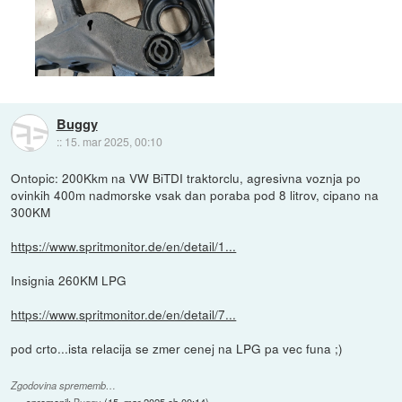
Buggy
::
15. mar 2025, 00:10
Ontopic: 200Kkm na VW BiTDI traktorclu, agresivna voznja po
ovinkih 400m nadmorske vsak dan poraba pod 8 litrov, cipano na
300KM
https://www.spritmonitor.de/en/detail/1...
Insignia 260KM LPG
https://www.spritmonitor.de/en/detail/7...
pod crto...ista relacija se zmer cenej na LPG pa vec funa ;)
Zgodovina sprememb…
spremenil:
Buggy
(
15. mar 2025 ob 00:14
)