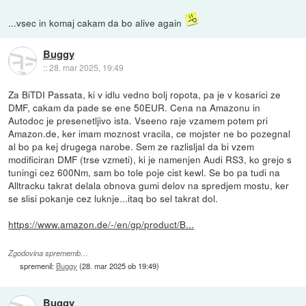
...vsec in komaj cakam da bo alive again
Buggy
::
28. mar 2025, 19:49
Za BiTDI Passata, ki v idlu vedno bolj ropota, pa je v kosarici ze
DMF, cakam da pade se ene 50EUR. Cena na Amazonu in
Autodoc je presenetljivo ista. Vseeno raje vzamem potem pri
Amazon.de, ker imam moznost vracila, ce mojster ne bo pozegnal
al bo pa kej drugega narobe. Sem ze razlisljal da bi vzem
modificiran DMF (trse vzmeti), ki je namenjen Audi RS3, ko grejo s
tuningi cez 600Nm, sam bo tole poje cist kewl. Se bo pa tudi na
Alltracku takrat delala obnova gumi delov na spredjem mostu, ker
se slisi pokanje cez luknje...itaq bo sel takrat dol.
https://www.amazon.de/-/en/gp/product/B...
Zgodovina sprememb…
spremenil:
Buggy
(
28. mar 2025 ob 19:49
)
Buggy