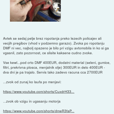
Avtek se sedaj pelje brez ropotanja preko lezecih policajev ali
vecjih pregibov (vhod v podzemno garazo). Zvoka po ropotanju
DMF ni vec, najbolj opazeno je bilo pri vzigu avtomobila in ko si ga
vgasnil, zato pozornost, ce slisite kaksene cudno zvoke.
Vse kewl...pod crto DMF 400EUR, dodatni material (seleni, gumice,
filtri, prekrivna plosca, menjalnik olje) 300EUR in delo 400EUR -
dva dni je pa trajalo. Servis tako zadevo racuna cca 2700EUR
...zvok od zunaj ko laufa po menjavi:
https://www.youtube.com/shorts/CuxdrH33...
...zvok ob vzigu in ugasanju motorja
https://www.youtube.com/shorts/dmeR3faP...