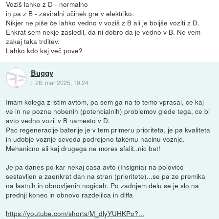
Voziš lahko z D - normalno
in pa z B - zaviralni učinek gre v elektriko.
Nikjer ne piše če lahko vedno v voziš z B ali je boljše voziti z D.
Enkrat sem nekje zasledil, da ni dobro da je vedno v B. Ne vem
zakaj taka trditev.
Lahko kdo kaj več pove?
Buggy
::
28. mar 2025, 19:24
Imam kolega z istim avtom, pa sem ga na to temo vprasal, ce kaj
ve in ne pozna nobenih (potencialnih) problemov glede tega, ce bi
avto vedno vozil v B namesto v D.
Pac regeneracije baterije je v tem primeru prioriteta, je pa kvaliteta
in udobje voznje seveda podrejeno takemu nacinu voznje.
Mehanicno ali kaj drugega ne mores sfalit..nic bat!
Je pa danes po kar nekaj casa avto (Insignia) na polovico
sestavljen a zaenkrat dan na stran (prioritete)...se pa ze premika
na lastnih in obnovljenih nogicah. Po zadnjem delu se je slo na
prednji konec in obnovo razdelilca in diffa
https://youtube.com/shorts/M_dlyYUHKPo?...