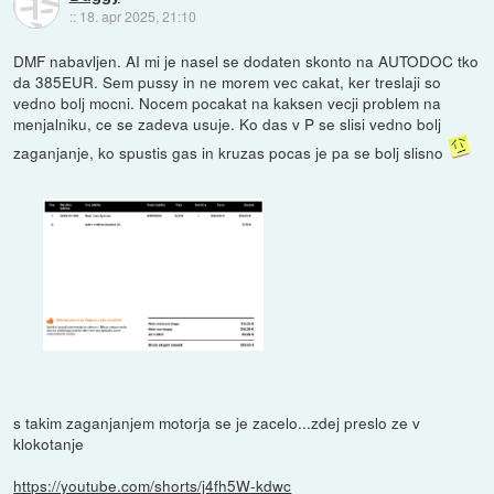
::
18. apr 2025, 21:10
DMF nabavljen. AI mi je nasel se dodaten skonto na AUTODOC tko
da 385EUR. Sem pussy in ne morem vec cakat, ker treslaji so
vedno bolj mocni. Nocem pocakat na kaksen vecji problem na
menjalniku, ce se zadeva usuje. Ko das v P se slisi vedno bolj
zaganjanje, ko spustis gas in kruzas pocas je pa se bolj slisno
s takim zaganjanjem motorja se je zacelo...zdej preslo ze v
klokotanje
https://youtube.com/shorts/j4fh5W-kdwc