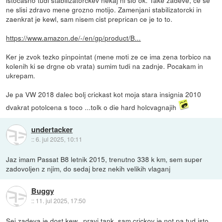
istocasno tudi stabilizatorckev nekaj ni slo ok. Take zadeve, ce se
ne slisi zdravo mene grozno motijo. Zamenjani stabilizatorcki in
zaenkrat je kewl, sam nisem cist preprican ce je to to.
https://www.amazon.de/-/en/gp/product/B...
Ker je zvok tezko pinpointat (mene moti ze ce ima zena torbico na
kolenih ki se drgne ob vrata) sumim tudi na zadnje. Pocakam in
ukrepam.
Je pa VW 2018 dalec bolj crickast kot moja stara insignia 2010
dvakrat potolcena s toco ...tolk o die hard holcvagnajih
undertacker
::
6. jul 2025, 10:11
Jaz imam Passat B8 letnik 2015, trenutno 338 k km, sem super
zadovoljen z njim, do sedaj brez nekih velikih vlaganj
Buggy
::
11. jul 2025, 17:50
Sej zadeva je dost kew...pravi tank, sam crickov je not pa tud isto