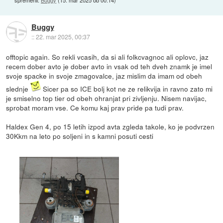
Buggy
::
22. mar 2025, 00:37
offtopic again. So rekli vcasih, da si ali folkcvagnoc ali oplovc, jaz
recem dober avto je dober avto in vsak od teh dveh znamk je imel
svoje spacke in svoje zmagovalce, jaz mislim da imam od obeh
slednje
Sicer pa so ICE bolj kot ne ze relikvija in ravno zato mi
je smiselno top tier od obeh ohranjat pri zivljenju. Nisem navijac,
sprobat moram vse. Ce komu kaj prav pride pa tudi prav.
Haldex Gen 4, po 15 letih izpod avta zgleda takole, ko je podvrzen
30Kkm na leto po soljeni in s kamni posuti cesti