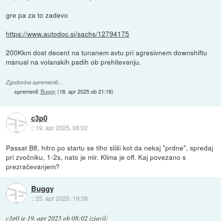
gre pa za to zadevo
https://www.autodoc.si/sachs/12794175
200Kkm dost decent na tunanem avtu pri agresivnem downshiftu
manual na volanskih padih ob prehitevanju.
Zgodovina sprememb…
spremenil:
Buggy
(
18. apr 2025 ob 21:18
)
c3p0
::
19. apr 2025, 08:02
Passat B8, hitro po startu se tiho sliši kot da nekaj "prdne", spredaj
pri zvočniku, 1-2s, nato je mir. Klima je off. Kaj povezano s
prezračevanjem?
Buggy
::
25. apr 2025, 19:38
c3p0
je
19. apr 2025 ob 08:02
izjavil
: