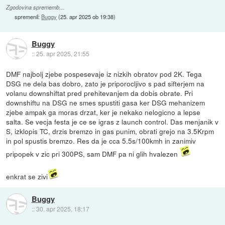
Zgodovina sprememb…
spremenil:
Buggy
(
25. apr 2025 ob 19:38
)
Buggy
::
25. apr 2025, 21:55
DMF najbolj zjebe pospesevaje iz nizkih obratov pod 2K. Tega
DSG ne dela bas dobro, zato je priporocljivo s pad sifterjem na
volanu downshiftat pred prehitevanjem da dobis obrate. Pri
downshiftu na DSG ne smes spustiti gasa ker DSG mehanizem
zjebe ampak ga moras drzat, ker je nekako nelogicno a lepse
salta. Se vecja festa je ce se igras z launch control. Das menjanik v
S, izklopis TC, drzis bremzo in gas punim, obrati grejo na 3.5Krpm
in pol spustis bremzo. Res da je cca 5.5s/100kmh in zanimiv
pripopek v zic pri 300PS, sam DMF pa ni glih hvalezen
enkrat se zivi
Buggy
::
30. apr 2025, 18:17