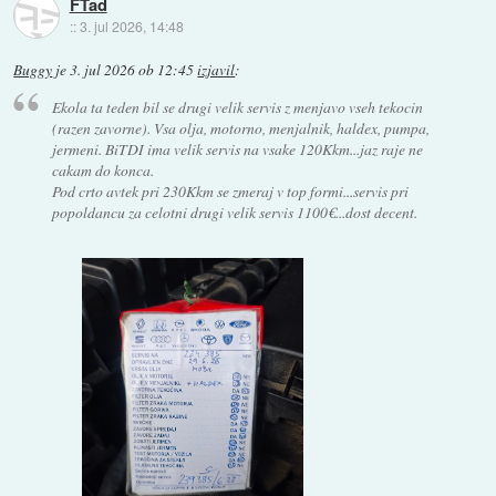
FTad
::
3. jul 2026, 14:48
Buggy
je
3. jul 2026 ob 12:45
izjavil
:
Ekola ta teden bil se drugi velik servis z menjavo vseh tekocin
(razen zavorne). Vsa olja, motorno, menjalnik, haldex, pumpa,
jermeni. BiTDI ima velik servis na vsake 120Kkm...jaz raje ne
cakam do konca.
Pod crto avtek pri 230Kkm se zmeraj v top formi...servis pri
popoldancu za celotni drugi velik servis 1100€...dost decent.