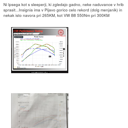
Ni lpsega kot s sleeperji, ki zgledajo gadno, neke naduvance v hrib
sprasit...Insignia ima v Pijavo gorico celo rekord (dolg menjanik) in
nekak isto navora pri 265KM, kot VW B8 550Nm pri 300KM