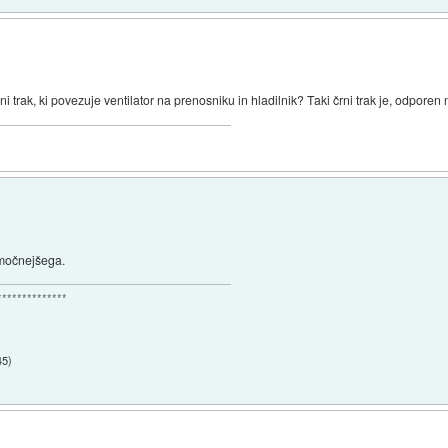
ni trak, ki povezuje ventilator na prenosniku in hladilnik? Taki črni trak je, odporen
o močnejšega.
**************
45
)