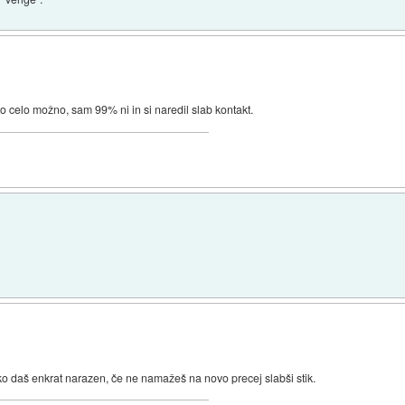
o to celo možno, sam 99% ni in si naredil slab kontakt.
 ko daš enkrat narazen, če ne namažeš na novo precej slabši stik.