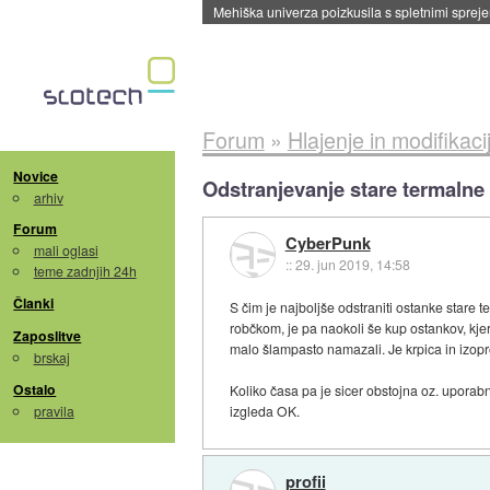
Evropska vesoljska agencija razvija svojo rak
Forum
»
Hlajenje in modifikaci
Novice
Odstranjevanje stare termalne
arhiv
Forum
CyberPunk
mali oglasi
::
29. jun 2019, 14:58
teme zadnjih 24h
Članki
S čim je najboljše odstraniti ostanke stare
robčkom, je pa naokoli še kup ostankov, kjer 
Zaposlitve
malo šlampasto namazali. Je krpica in izo
brskaj
Ostalo
Koliko časa pa je sicer obstojna oz. uporabn
pravila
izgleda OK.
profii