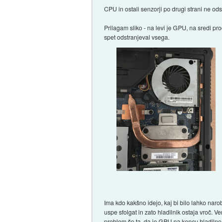
CPU in ostali senzorji po drugi strani ne o
Prilagam sliko - na levi je GPU, na sredi pr
spet odstranjeval vsega.
Ima kdo kakšno idejo, kaj bi bilo lahko naro
uspe sfolgat in zato hladilnik ostaja vroč. 
problem še ta, da je GPU na koncu hladilne 