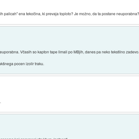
ilnih palicah" ena tekočina, ki prevaja toploto? Je možno, da ta postane neuporabna
pe neuporabna. Včasih so kapton tape limali po MBjih, danes pa neko tekstilno zadevo
kšnega pocen izolir traku.
.