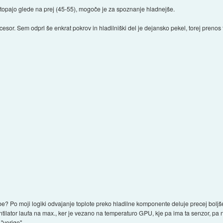
dstopajo glede na prej (45-55), mogoče je za spoznanje hladnejše.
ocesor. Sem odprl še enkrat pokrov in hladilniški del je dejansko pekel, torej preno
be? Po moji logiki odvajanje toplote preko hladilne komponente deluje precej boljše
Ventilator laufa na max., ker je vezano na temperaturo GPU, kje pa ima ta senzor, p
"verige".