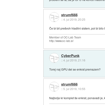
strumf666
::
4. jul 2019, 20:25
Če bi bil prešvoh hladilni sistem, pol bi bil
Member of OC-Lab Team
http://www.oc-lab.si/
CyberPunk
::
4. jul 2019, 21:16
Torej naj GPU del se enkrat premazem?
strumf666
::
5. jul 2019, 10:55
Najbolje kr komplet še enkrat, ponavadi je,