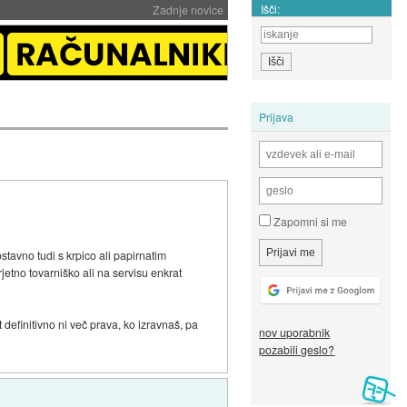
Išči:
Zadnje novice
Prijava
Zapomni si me
tavno tudi s krpico ali papirnatim
rjetno tovarniško ali na servisu enkrat
definitivno ni več prava, ko izravnaš, pa
nov uporabnik
pozabili geslo?