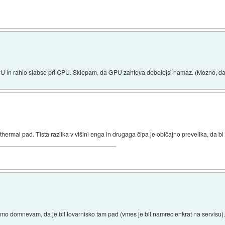
 GPU in rahlo slabse pri CPU. Sklepam, da GPU zahteva debelejsi namaz. (Mozno, da 
thermal pad. Tista razlika v višini enga in drugaga čipa je običajno prevelika, da bi
Samo domnevam, da je bil tovarnisko tam pad (vmes je bil namrec enkrat na servisu)