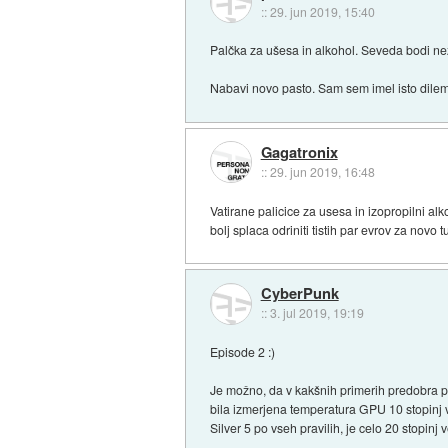
::
29. jun 2019, 15:40
Palčka za ušesa in alkohol. Seveda bodi než
Nabavi novo pasto. Sam sem imel isto dilem
Gagatronix
::
29. jun 2019, 16:48
Vatirane palicice za usesa in izopropilni al
bolj splaca odriniti tistih par evrov za novo t
CyberPunk
::
3. jul 2019, 19:19
Episode 2 :)
Je možno, da v kakšnih primerih predobra pas
bila izmerjena temperatura GPU 10 stopinj ve
Silver 5 po vseh pravilih, je celo 20 stopinj v