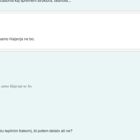
scasoma kaj spremeni struktura, lastnosti...
 samo hlajenja ne bo.
, samo hlajenja ne bo.
lu lepilnim trakom), bi potem delalo ali ne?