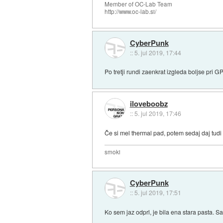
Member of OC-Lab Team
http://www.oc-lab.si/
CyberPunk
::
5. jul 2019, 17:44
Po tretji rundi zaenkrat izgleda boljse pri
iloveboobz
::
5. jul 2019, 17:46
Če si mel thermal pad, potem sedaj daj tudi 
smoki
CyberPunk
::
5. jul 2019, 17:51
Ko sem jaz odprl, je bila ena stara pasta. 