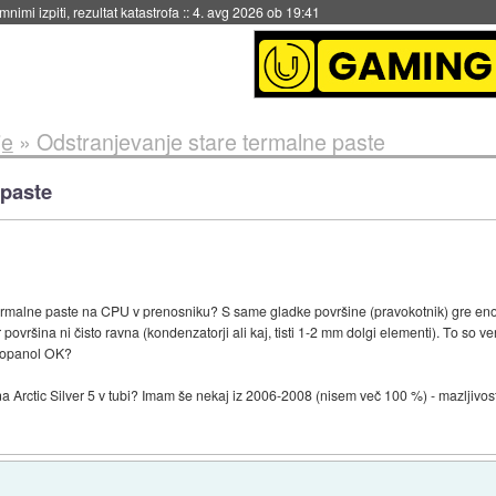
eto za večkratno uporabo
::
4. avg 2026 ob 19:41
je
»
Odstranjevanje stare termalne paste
 paste
 termalne paste na CPU v prenosniku? S same gladke površine (pravokotnik) gre enos
površina ni čisto ravna (kondenzatorji ali kaj, tisti 1-2 mm dolgi elementi). To so ve
propanol OK?
a Arctic Silver 5 v tubi? Imam še nekaj iz 2006-2008 (nisem več 100 %) - mazljivost 