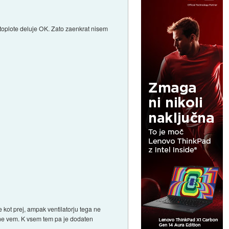
s toplote deluje OK. Zato zaenkrat nisem
 kot prej, ampak ventilatorju tega ne
a ne vem. K vsem tem pa je dodaten