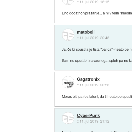
::
11. jul 2019, 18:15
Eno dodatno vprašanje... a ni v telih "hlad
matobeli
::
11. jul 2019, 20:48
Ja, če bi spustila je tista "palica" -heatpi
Sam ne uporabit navadnega, sploh pa ne ka
Gagatronix
::
11. jul 2019, 20:58
Moras biti pa res talent, da ti heatpipe spusti
CyberPunk
::
11. jul 2019, 21:12