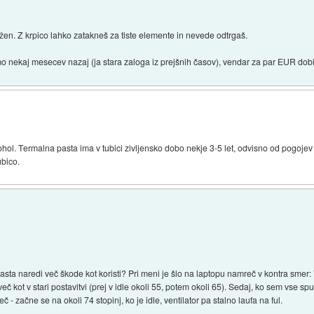
en. Z krpico lahko zatakneš za tiste elemente in nevede odtrgaš.
o nekaj mesecev nazaj (ja stara zaloga iz prejšnih časov), vendar za par EUR dobi
kohol. Termalna pasta ima v tubici zivljensko dobo nekje 3-5 let, odvisno od pogojev
ubico.
ta naredi več škode kot koristi? Pri meni je šlo na laptopu namreč v kontra smer: V p
č kot v stari postavitvi (prej v idle okoli 55, potem okoli 65). Sedaj, ko sem vse s
eč - začne se na okoli 74 stopinj, ko je idle, ventilator pa stalno laufa na ful.