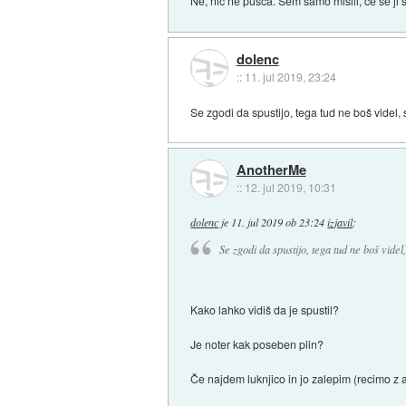
Ne, nic ne pusca. Sem samo mislil, ce se ji 
dolenc
::
11. jul 2019, 23:24
Se zgodi da spustijo, tega tud ne boš videl,
AnotherMe
::
12. jul 2019, 10:31
dolenc
je
11. jul 2019 ob 23:24
izjavil
:
Se zgodi da spustijo, tega tud ne boš videl
Kako lahko vidiš da je spustil?
Je noter kak poseben plin?
Če najdem luknjico in jo zalepim (recimo z a