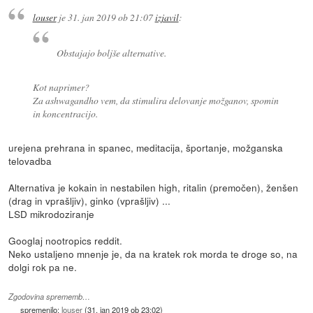
louser
je
31. jan 2019 ob 21:07
izjavil
:
Obstajajo boljše alternative.
Kot naprimer?
Za ashwagandho vem, da stimulira delovanje možganov, spomin
in koncentracijo.
urejena prehrana in spanec, meditacija, športanje, možganska
telovadba
Alternativa je kokain in nestabilen high, ritalin (premočen), ženšen
(drag in vprašljiv), ginko (vprašljiv) ...
LSD mikrodoziranje
Googlaj nootropics reddit.
Neko ustaljeno mnenje je, da na kratek rok morda te droge so, na
dolgi rok pa ne.
Zgodovina sprememb…
spremenilo:
louser
(
31. jan 2019 ob 23:02
)