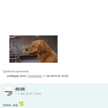
Zgodovina sprememb…
predlagalo izbris:
FormerUser
(
1. feb 2019 ob 19:02
)
49106
::
1. feb 2019, 19:42
Uhhh, brb