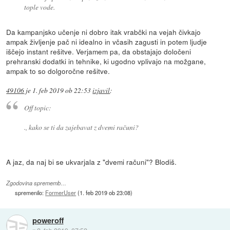
tople vode.
Da kampanjsko učenje ni dobro itak vrabčki na vejah čivkajo
ampak življenje pač ni idealno in včasih zagusti in potem ljudje
iščejo instant rešitve. Verjamem pa, da obstajajo določeni
prehranski dodatki in tehnike, ki ugodno vplivajo na možgane,
ampak to so dolgoročne rešitve.
49106
je
1. feb 2019 ob 22:53
izjavil
:
Off topic:
., kako se ti da zajebavat z dvemi računi?
A jaz, da naj bi se ukvarjala z "dvemi računi"? Blodiš.
Zgodovina sprememb…
spremenilo:
FormerUser
(
1. feb 2019 ob 23:08
)
poweroff