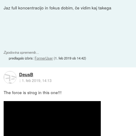
Jaz full koncentracijo in fokus dobim, če vidim kaj takega
Zgodovina sprememb…
predlagalo izbris:
FormerUser
(
1. feb 2019 ob 14:42
)
DeusB
::
1. feb 2019, 14:13
The force is strog in this one!!!