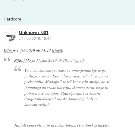
Hardcore.
Unknown_001
::
1. feb 2019, 18:41
D3m
je
1. feb 2019 ob 14:13
izjavil
:
RifRaf345
je
31. jan 2019 ob 20:54
izjavil
:
Yo, a ma kdo kksne izkusne z omenjenim, kje se ga
najlazje naroci? Ker v sloveniji ni vidt, da ga majo
preko pulta. Modafinil se zdi kot vredu opcija, da se
ti pomaga na vsake tok cajta skoncentrirat, ko je to
potrebno. Sicer uporabljate/poznate se kaksne
druge tabletke/prehranski dodatek za boljso
koncentracijo?
Jaz full koncentracijo in fokus dobim, če vidim kaj takega