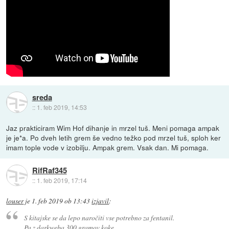
sreda
::
1. feb 2019, 14:53
Jaz prakticiram Wim Hof dihanje in mrzel tuš. Meni pomaga ampak
je je*a. Po dveh letih grem še vedno težko pod mrzel tuš, sploh ker
imam tople vode v izobilju. Ampak grem. Vsak dan. Mi pomaga.
RifRaf345
::
1. feb 2019, 17:14
louser
je
1. feb 2019 ob 13:43
izjavil
:
S kitajske se da lepo naročiti vse potrebno za fentanil.
Pa z darkweba 300 gramov koke.