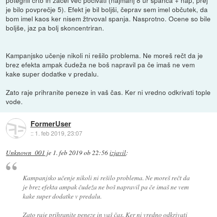
potegnil črto in začel več počivati (najmanj 8 ur spanca + nap, prej
je bilo povprečje 5). Efekt je bil boljši, čeprav sem imel občutek, da
bom imel kaos ker nisem žtrvoval spanja. Nasprotno. Ocene so bile
boljše, jaz pa bolj skoncentriran.
Kampanjsko učenje nikoli ni rešilo problema. Ne moreš rečt da je
brez efekta ampak čudeža ne boš napravil pa če imaš ne vem
kake super dodatke v predalu.
Zato raje prihranite peneze in vaš čas. Ker ni vredno odkrivati tople
vode.
FormerUser
::
1. feb 2019, 23:07
Unknown_001
je
1. feb 2019 ob 22:56
izjavil
:
Kampanjsko učenje nikoli ni rešilo problema. Ne moreš rečt da
je brez efekta ampak čudeža ne boš napravil pa če imaš ne vem
kake super dodatke v predalu.
Zato raje prihranite peneze in vaš čas. Ker ni vredno odkrivati