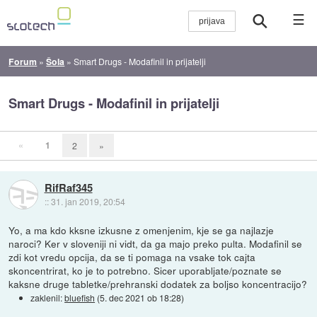
☰
Forum
»
Šola
»
Smart Drugs - Modafinil in prijatelji
Smart Drugs - Modafinil in prijatelji
«
1
2
»
RifRaf345
::
31. jan 2019, 20:54
Yo, a ma kdo kksne izkusne z omenjenim, kje se ga najlazje
naroci? Ker v sloveniji ni vidt, da ga majo preko pulta. Modafinil se
zdi kot vredu opcija, da se ti pomaga na vsake tok cajta
skoncentrirat, ko je to potrebno. Sicer uporabljate/poznate se
kaksne druge tabletke/prehranski dodatek za boljso koncentracijo?
zaklenil:
bluefish
(
5. dec 2021 ob 18:28
)