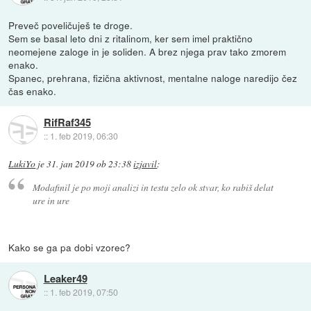
Preveč poveličuješ te droge.
Sem se basal leto dni z ritalinom, ker sem imel praktično
neomejene zaloge in je soliden. A brez njega prav tako zmorem
enako.
Spanec, prehrana, fizična aktivnost, mentalne naloge naredijo čez
čas enako.
RifRaf345
::
1. feb 2019, 06:30
LukiYo
je
31. jan 2019 ob 23:38
izjavil
:
Modafinil je po moji analizi in testu zelo ok stvar, ko rabiš delat
ure in ure
Kako se ga pa dobi vzorec?
Leaker49
::
1. feb 2019, 07:50