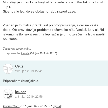
Modafinil je zdravilo oz kontrolirana substanca... Kar tako ne bo šlo
kupit.
Sicer pa je lsd, če se občasno rabi, razred zase.
Znanec je to malce preizkušal pri programiranju, sicer ne velike
doze. Ob pravi dozi je probleme reševal ko nič.. Vsakič, ko v službi
nikomur nišlo nekaj rešit na lep način je on to zvečer na lsdju nardil
bp. Haha.
Zgodovina sprememb…
spremenilo:
kingsix
(
31. jan 2019 ob 22:15
)
Cruz
::
31. jan 2019, 22:41
Priporočam (butn)skalo.
louser
::
31. jan 2019, 22:56
FormerUser
je
31. jan 2019 ob 21:21
izjavil
: