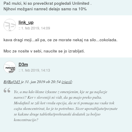
Pač mulci, ki so prevečkrat pogledali Unlimited .
Njihovi možgani namreč delajo samo na 10%
link_up
::
1. feb 2019, 14:09
kava dragi moji...ali pa, ce ze morate nekaj na silo...cokolada.
Moc ze nosite v sebi, naucite se jo izrabljati.
D3m
::
1. feb 2019, 14:13
RifRaf345
je
31. jan 2019 ob 20:54
izjavil
:
Yo, a ma kdo kksne izkusne z omenjenim, kje se ga najlazje
naroci? Ker v sloveniji ni vidt, da ga majo preko pulta.
Modafinil se zdi kot vredu opcija, da se ti pomaga na vsake tok
cajta skoncentrirat, ko je to potrebno. Sicer uporabljate/poznate
se kaksne druge tabletke/prehranski dodatek za boljso
koncentracijo?