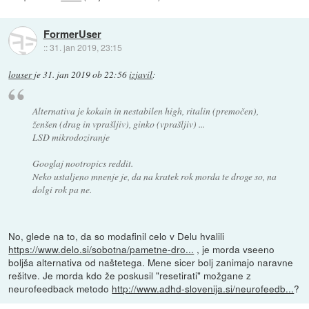
FormerUser
::
31. jan 2019, 23:15
louser
je
31. jan 2019 ob 22:56
izjavil
:
Alternativa je kokain in nestabilen high, ritalin (premočen),
ženšen (drag in vprašljiv), ginko (vprašljiv) ...
LSD mikrodoziranje
Googlaj nootropics reddit.
Neko ustaljeno mnenje je, da na kratek rok morda te droge so, na
dolgi rok pa ne.
No, glede na to, da so modafinil celo v Delu hvalili
https://www.delo.si/sobotna/pametne-dro...
, je morda vseeno
boljša alternativa od naštetega. Mene sicer bolj zanimajo naravne
rešitve. Je morda kdo že poskusil "resetirati" možgane z
neurofeedback metodo
http://www.adhd-slovenija.si/neurofeedb...
?