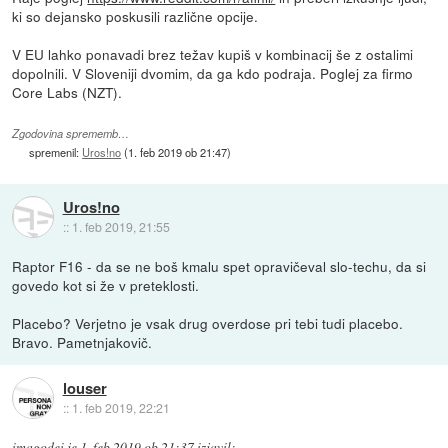
ki so dejansko poskusili različne opcije.
V EU lahko ponavadi brez težav kupiš v kombinacij še z ostalimi
dopolnili. V Sloveniji dvomim, da ga kdo podraja. Poglej za firmo
Core Labs (NZT).
Zgodovina sprememb…
spremenil:
Uros!no
(
1. feb 2019 ob 21:47
)
Uros!no
::
1. feb 2019, 21:55
Raptor F16 - da se ne boš kmalu spet opravičeval slo-techu, da si
govedo kot si že v preteklosti.
Placebo? Verjetno je vsak drug overdose pri tebi tudi placebo.
Bravo. Pametnjakovič.
louser
::
1. feb 2019, 22:21
imagodei
je
1. feb 2019 ob 21:37
izjavil
: