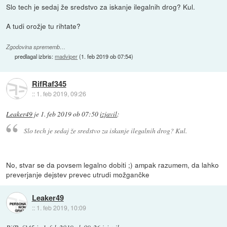
Slo tech je sedaj že sredstvo za iskanje ilegalnih drog? Kul.
A tudi orožje tu rihtate?
Zgodovina sprememb…
predlagal izbris:
madviper
(
1. feb 2019 ob 07:54
)
RifRaf345
::
1. feb 2019, 09:26
Leaker49
je
1. feb 2019 ob 07:50
izjavil
:
Slo tech je sedaj že sredstvo za iskanje ilegalnih drog? Kul.
No, stvar se da povsem legalno dobiti ;) ampak razumem, da lahko
preverjanje dejstev prevec utrudi možgančke
Leaker49
::
1. feb 2019, 10:09