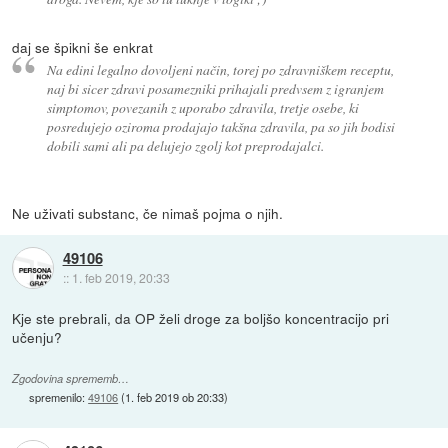
daj se špikni še enkrat
Na edini legalno dovoljeni način, torej po zdravniškem receptu,
naj bi sicer zdravi posamezniki prihajali predvsem z igranjem
simptomov, povezanih z uporabo zdravila, tretje osebe, ki
posredujejo oziroma prodajajo takšna zdravila, pa so jih bodisi
dobili sami ali pa delujejo zgolj kot preprodajalci.
Ne uživati substanc, če nimaš pojma o njih.
49106
::
1. feb 2019, 20:33
Kje ste prebrali, da OP želi droge za boljšo koncentracijo pri
učenju?
Zgodovina sprememb…
spremenilo:
49106
(
1. feb 2019 ob 20:33
)