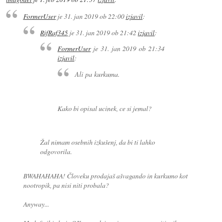
FormerUser
je
31. jan 2019 ob 22:00
izjavil
:
RifRaf345
je
31. jan 2019 ob 21:42
izjavil
:
FormerUser
je
31. jan 2019 ob 21:34
izjavil
:
Ali pa kurkuma.
Kako bi opisal ucinek, ce si jemal?
Žal nimam osebnih izkušenj, da bi ti lahko
odgovorila.
BWAHAHAHA! Človeku prodajaš ašvagando in kurkumo kot
nootropik, pa nisi niti probala?
Anyway...