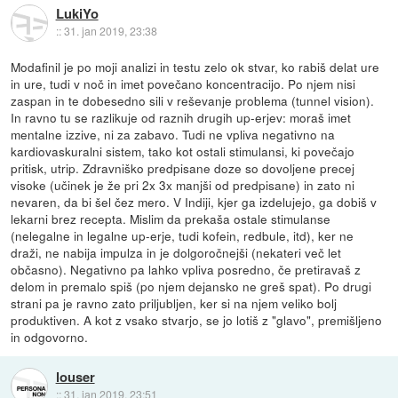
LukiYo
::
31. jan 2019, 23:38
Modafinil je po moji analizi in testu zelo ok stvar, ko rabiš delat ure
in ure, tudi v noč in imet povečano koncentracijo. Po njem nisi
zaspan in te dobesedno sili v reševanje problema (tunnel vision).
In ravno tu se razlikuje od raznih drugih up-erjev: moraš imet
mentalne izzive, ni za zabavo. Tudi ne vpliva negativno na
kardiovaskuralni sistem, tako kot ostali stimulansi, ki povečajo
pritisk, utrip. Zdravniško predpisane doze so dovoljene precej
visoke (učinek je že pri 2x 3x manjši od predpisane) in zato ni
nevaren, da bi šel čez mero. V Indiji, kjer ga izdelujejo, ga dobiš v
lekarni brez recepta. Mislim da prekaša ostale stimulanse
(nelegalne in legalne up-erje, tudi kofein, redbule, itd), ker ne
draži, ne nabija impulza in je dolgoročnejši (nekateri več let
občasno). Negativno pa lahko vpliva posredno, če pretiravaš z
delom in premalo spiš (po njem dejansko ne greš spat). Po drugi
strani pa je ravno zato priljubljen, ker si na njem veliko bolj
produktiven. A kot z vsako stvarjo, se jo lotiš z "glavo", premišljeno
in odgovorno.
louser
::
31. jan 2019, 23:51