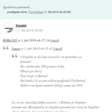
Zgodovina sprememb…
predlagalo izbris:
FormerUser
(
1. feb 2019 ob 20:09
)
louser
::
1. feb 2019, 20:06
RifRaf345
je
1. feb 2019 ob 17:14
izjavil
:
louser
je
1. feb 2019 ob 13:43
izjavil
:
S kitajske se da lepo naročiti vse potrebno za
fentanil.
Pa z darkweba 300 gramov koke.
Oboje gre skozi.
Your logic is flawed .
Pač mulci, ki so prevečkrat pogledali Unlimited .
Njihovi možgani namreč delajo samo na 10%
Ja, res je, marsikaj lahko narocis :) Kokain je ilegalno
posedovati. Modafenila ni ilegalno posedovati, torej ni ilegalna
droga. Nevem, kje so tu luknje v logiki ;)