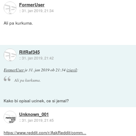
FormerUser
::
31. jan 2019, 21:34
Ali pa kurkuma.
RifRaf345
::
31. jan 2019, 21:42
FormerUser
je
31. jan 2019 ob 21:34
izjavil
:
Ali pa kurkuma.
Kako bi opisal ucinek, ce si jemal?
Unknown_001
::
31. jan 2019, 21:45
https://www.reddit.com/r/AskReddit/comm...