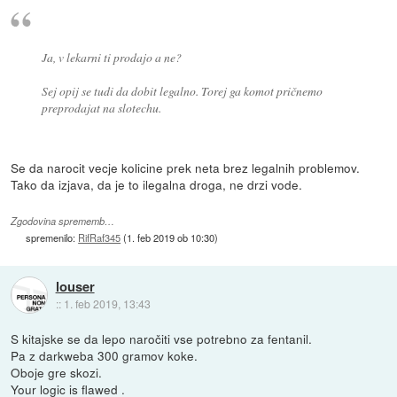
Ja, v lekarni ti prodajo a ne?
Sej opij se tudi da dobit legalno. Torej ga komot pričnemo
preprodajat na slotechu.
Se da narocit vecje kolicine prek neta brez legalnih problemov.
Tako da izjava, da je to ilegalna droga, ne drzi vode.
Zgodovina sprememb…
spremenilo:
RifRaf345
(
1. feb 2019 ob 10:30
)
louser
::
1. feb 2019, 13:43
S kitajske se da lepo naročiti vse potrebno za fentanil.
Pa z darkweba 300 gramov koke.
Oboje gre skozi.
Your logic is flawed .