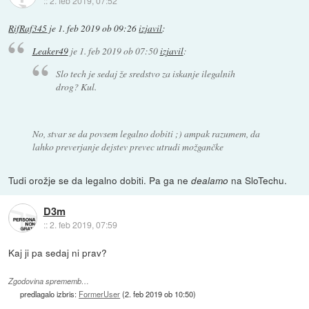
::
2. feb 2019, 07:52
RifRaf345
je
1. feb 2019 ob 09:26
izjavil
:
Leaker49
je
1. feb 2019 ob 07:50
izjavil
:
Slo tech je sedaj že sredstvo za iskanje ilegalnih
drog? Kul.
No, stvar se da povsem legalno dobiti ;) ampak razumem, da
lahko preverjanje dejstev prevec utrudi možgančke
Tudi orožje se da legalno dobiti. Pa ga ne
na SloTechu.
dealamo
D3m
::
2. feb 2019, 07:59
Kaj ji pa sedaj ni prav?
Zgodovina sprememb…
predlagalo izbris:
FormerUser
(
2. feb 2019 ob 10:50
)