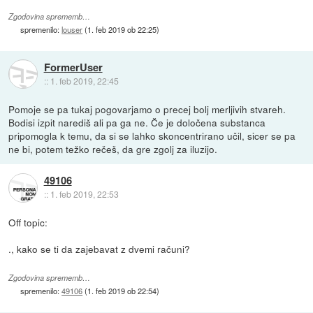
Zgodovina sprememb…
spremenilo:
louser
(
1. feb 2019 ob 22:25
)
FormerUser
::
1. feb 2019, 22:45
Pomoje se pa tukaj pogovarjamo o precej bolj merljivih stvareh.
Bodisi izpit narediš ali pa ga ne. Če je določena substanca
pripomogla k temu, da si se lahko skoncentrirano učil, sicer se pa
ne bi, potem težko rečeš, da gre zgolj za iluzijo.
49106
::
1. feb 2019, 22:53
Off topic:
., kako se ti da zajebavat z dvemi računi?
Zgodovina sprememb…
spremenilo:
49106
(
1. feb 2019 ob 22:54
)