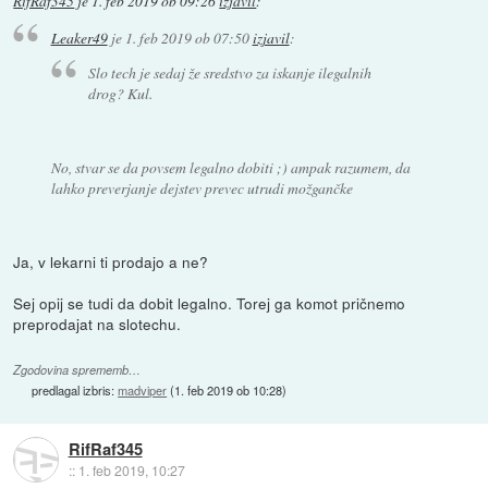
RifRaf345
je
1. feb 2019 ob 09:26
izjavil
:
Leaker49
je
1. feb 2019 ob 07:50
izjavil
:
Slo tech je sedaj že sredstvo za iskanje ilegalnih
drog? Kul.
No, stvar se da povsem legalno dobiti ;) ampak razumem, da
lahko preverjanje dejstev prevec utrudi možgančke
Ja, v lekarni ti prodajo a ne?
Sej opij se tudi da dobit legalno. Torej ga komot pričnemo
preprodajat na slotechu.
Zgodovina sprememb…
predlagal izbris:
madviper
(
1. feb 2019 ob 10:28
)
RifRaf345
::
1. feb 2019, 10:27