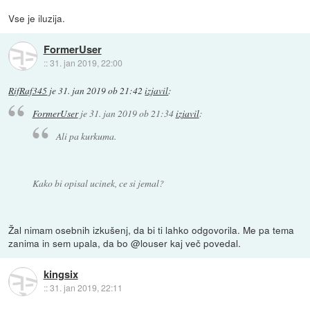
Vse je iluzija.
FormerUser
::
31. jan 2019, 22:00
RifRaf345
je
31. jan 2019 ob 21:42
izjavil
:
FormerUser
je
31. jan 2019 ob 21:34
izjavil
:
Ali pa kurkuma.
Kako bi opisal ucinek, ce si jemal?
Žal nimam osebnih izkušenj, da bi ti lahko odgovorila. Me pa tema
zanima in sem upala, da bo @louser kaj več povedal.
kingsix
::
31. jan 2019, 22:11