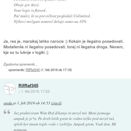
Oboje gre skozi.
Your logic is flawed .
Pač mulci, ki so prevečkrat pogledali Unlimited .
Njihovi možgani namreč delajo samo na 10%
Ja, res je, marsikaj lahko narocis :) Kokain je ilegalno posedovati.
Modafenila ni ilegalno posedovati, torej ni ilegalna droga. Nevem,
kje so tu luknje v logiki ;)
Zgodovina sprememb…
spremenilo:
RifRaf345
(
1. feb 2019 ob 17:19
)
RifRaf345
::
1. feb 2019, 17:22
sreda
je
1. feb 2019 ob 14:53
izjavil
:
Jaz prakticiram Wim Hof dihanje in mrzel tuš. Meni pomaga
ampak je je*a. Po dveh letih grem še vedno težko pod mrzel tuš,
sploh ker imam tople vode v izobilju. Ampak grem. Vsak dan. Mi
pomaga.