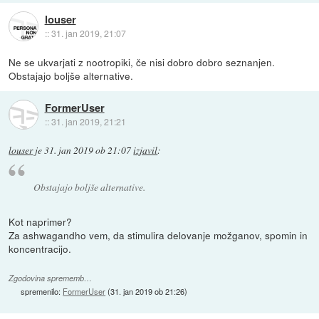
louser
::
31. jan 2019, 21:07
Ne se ukvarjati z nootropiki, če nisi dobro dobro seznanjen.
Obstajajo boljše alternative.
FormerUser
::
31. jan 2019, 21:21
louser
je
31. jan 2019 ob 21:07
izjavil
:
Obstajajo boljše alternative.
Kot naprimer?
Za ashwagandho vem, da stimulira delovanje možganov, spomin in
koncentracijo.
Zgodovina sprememb…
spremenilo:
FormerUser
(
31. jan 2019 ob 21:26
)