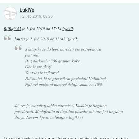
LukiYo
::
2. feb 2019, 08:36
RifRaf345
je
1. feb 2019 ob 17:14
izjavil
:
louser
je
1. feb 2019 ob 13:43
izjavil
:
S kitajske se da lepo naročiti vse potrebno za
fentanil.
Pa z darkweba 300 gramov koke.
Oboje gre skozi.
Your logic is flawed .
Pač mulci, ki so prevečkrat pogledali Unlimited .
Njihovi možgani namreč delajo samo na 10%
Ja, res je, marsikaj lahko narocis :) Kokain je ilegalno
posedovati. Modafenila ni ilegalno posedovati, torej ni ilegalna
droga. Nevem, kje so tu luknje v logiki ;)
Luknje v logiki so že zaradi tega ker gledajo zelo ozko in za njih