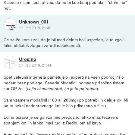
Kasneje nisem testiral več, da ne bi kdo kdaj podtaknil "strihnina"
not.
Unknown_001
::
1. feb 2019, 21:40
Če se že komu zdi, da je bil med delom bolj uspešen, je to zgolj
false občutek zlagan zaradi nakokanosti.
Uros!no
::
1. feb 2019, 21:44
Spet veleumi interneta pametujejo (experti na vseh področjih) o
nečem brez podlage. Seveda Modafinil pomaga pri točno tistem
kar OP želi (
).
cajta skoncentrirat, ko je to potrebno
Sam vzamem modafinil (100 ali 200mg) po potrebi in deluje ok. Ni
pa to nekaj nadnaravnega kot je bilo prikazano v filmu.
Edina težava je če ga vzameš prepozno lahko imaš težave s
spanjem kot jih lahko imaš tudi z Redbulom ali kavo.
Raje poglej
https://www.reddit.com/r/afinil/
in preberi izkušnje ljudi,