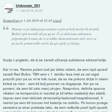
Unknown_001
::
1. feb 2019, 22:56
FormerUser
je
1. feb 2019 ob 22:45
izjavil
:
Pomoje se pa tukaj pogovarjamo o precej bolj merljivih stvareh.
Bodisi izpit narediš ali pa ga ne. Če je določena substanca
pripomogla k temu, da si se lahko skoncentrirano učil, sicer se
pa ne bi, potem težko rečeš, da gre zgolj za iluzijo.
Iluzija v pogledu, da si se zaradi uživanja substance odrezal bolje.
Kar ni res. Recimo potem tudi jaz lahko rečem, da sem izpit opravil
zaradi Red Bullov. TBH sem v 1. letniku faxa imel za cel regal
praznih pixn pa so mi le tolk nucal, da so me pokonc držal in nisem
kinkal za mizo - sem bil bolj pozoren na dogajanje. Kar pa ne
pomeni, da sem bil zato manj utrujen. Nasprotno, deficita spanca
nikakor ne kompenzira in rezultat je bil lahko naslednji dan slabši,
čeprav sem imel občutek zbranosti/prisebnosti/naspidiranosti. V
resnici pa sem bil izcuzan kot baterija na mobiču. Po koncu prvega
semestra je stvar potekala tako, da sem redbulle pred izpiti opustil,