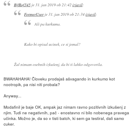
RifRaf345
je
31. jan 2019 ob 21:42
izjavil
:
FormerUser
je
31. jan 2019 ob 21:34
izjavil
:
Ali pa kurkuma.
Kako bi opisal ucinek, ce si jemal?
Žal nimam osebnih izkušenj, da bi ti lahko odgovorila.
BWAHAHAHA! Človeku prodajaš ašvagando in kurkumo kot
nootropik, pa nisi niti probala?
Anyway...
Modafinil je baje OK, ampak jaz nimam ravno pozitivnih izkušenj z
njim. Tudi ne negativnih, pač - enostavno ni bilo nobenega pravega
učinka. Možno je, da so v tisti batch, ki sem ga testiral, dali samo
cuker.