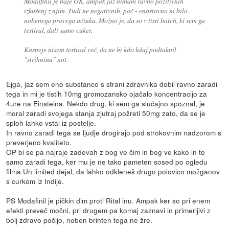
Modafinil je baje OK, ampak jaz nimam ravno pozitivnih
izkušenj z njim. Tudi ne negativnih, pač - enostavno ni bilo
nobenega pravega učinka. Možno je, da so v tisti batch, ki sem ga
testiral, dali samo cuker.
Kasneje nisem testiral več, da ne bi kdo kdaj podtaknil
"strihnina" not.
Ejga, jaz sem eno substanco s strani zdravnika dobil ravno zaradi
tega in mi je tistih 10mg gromozansko ojačalo koncentracijo za
4ure na Einsteina. Nekdo drug, ki sem ga slučajno spoznal, je
moral zaradi svojega stanja zjutraj požreti 50mg zato, da se je
sploh lahko vstal iz postelje.
In ravno zaradi tega se ljudje drogirajo pod strokovnim nadzorom s
preverjeno kvaliteto.
OP bi se pa najraje zadevah z bog ve čim in bog ve kako in to
samo zaradi tega, ker mu je ne tako pameten sosed po ogledu
filma Un limited dejal, da lahko odkleneš drugo polovico možganov
s curkom iz Indije.
PS Modafinil je pičkin dim proti Rital inu. Ampak ker so pri enem
efekti preveč močni, pri drugem pa komaj zaznavi in primerljivi z
bolj zdravo počijo, noben brihten tega ne žre.