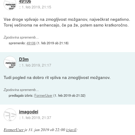
49106
::
1. feb 2019, 21:15
Vse droge vplivajo na zmogljivost možganov, največkrat negativno.
Torej večinoma ne enhencajo, če pa že, potem samo kratkoročno.
Zgodovina sprememb…
spremenilo:
49106
(
1. feb 2019 ob 21:18
)
D3m
::
1. feb 2019, 21:17
Tudi pogled na dobro rit vpliva na zmogljivost možganov.
Zgodovina sprememb…
predlagalo izbris:
FormerUser
(
1. feb 2019 ob 21:32
)
imagodei
::
1. feb 2019, 21:37
FormerUser
je
31. jan 2019 ob 22:00
izjavil
: