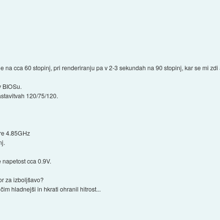
dle na cca 60 stopinj, pri renderiranju pa v 2-3 sekundah na 90 stopinj, kar se mi zd
 v BIOSu.
stavitvah 120/75/120.
ore 4.85GHz
j.
e napetost cca 0.9V.
tor za izboljšavo?
im hladnejši in hkrati ohranil hitrost...