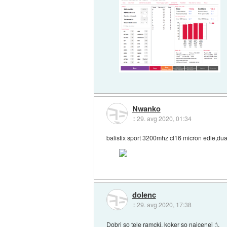
Nwanko
::
29. avg 2020, 01:34
balistix sport 3200mhz cl16 micron edie,dual
dolenc
::
29. avg 2020, 17:38
Dobri so tele ramcki, koker so najcenej :).