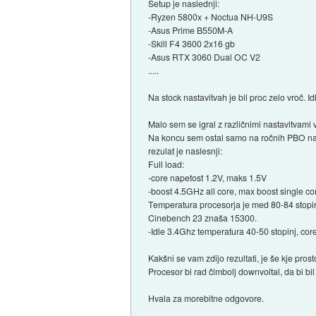
Setup je naslednji:
-Ryzen 5800x + Noctua NH-U9S
-Asus Prime B550M-A
-Skill F4 3600 2x16 gb
-Asus RTX 3060 Dual OC V2
.....
Na stock nastavitvah je bil proc zelo vroč. I
Malo sem se igral z različnimi nastavitvami
Na koncu sem ostal samo na ročnih PBO na
rezulat je naslesnji:
Full load:
-core napetost 1.2V, maks 1.5V
-boost 4.5GHz all core, max boost single c
Temperatura procesorja je med 80-84 stopin
Cinebench 23 znaša 15300.
-Idle 3.4Ghz temperatura 40-50 stopinj, cor
Kakšni se vam zdijo rezultati, je še kje pros
Procesor bi rad čimbolj downvoltal, da bi bil č
Hvala za morebitne odgovore.