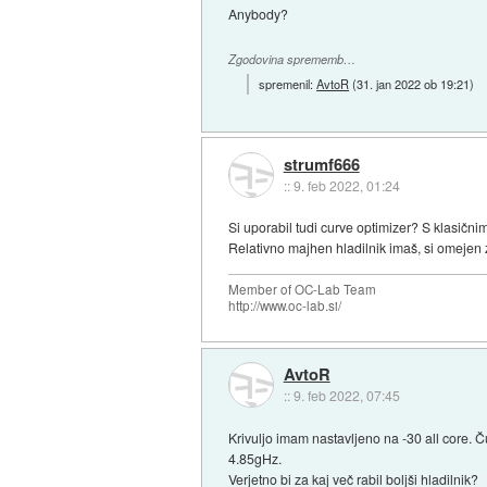
Anybody?
Zgodovina sprememb…
spremenil:
AvtoR
(
31. jan 2022 ob 19:21
)
strumf666
::
9. feb 2022, 01:24
Si uporabil tudi curve optimizer? S klasični
Relativno majhen hladilnik imaš, si omejen z
Member of OC-Lab Team
http://www.oc-lab.si/
AvtoR
::
9. feb 2022, 07:45
Krivuljo imam nastavljeno na -30 all core. Č
4.85gHz.
Verjetno bi za kaj več rabil boljši hladilnik?