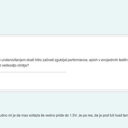
m undervoltanjem dosti hitro začneš zgubljat performance, sploh v enojedrnih testih/
 velikostjo ohišja?
udno mi je da max voltaža še vedno pride do 1.5V. Je pa res, da je pod full load ta