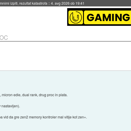
nimi izpiti, rezultat katastrofa
::
4. avg 2026 ob 19:41
 OC
, micron edie, dual rank, drug proc in plata.
nastavljen).
 pa vid da gre zen2 memory kontroler mal višje kot zen+.