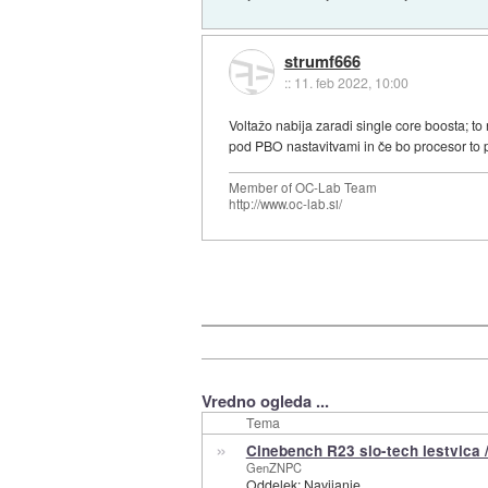
strumf666
::
11. feb 2022, 10:00
Voltažo nabija zaradi single core boosta; to
pod PBO nastavitvami in če bo procesor to p
Member of OC-Lab Team
http://www.oc-lab.si/
Vredno ogleda ...
Tema
»
Cinebench R23 slo-tech lestvica 
GenZNPC
Oddelek:
Navijanje