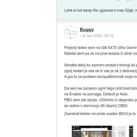
Lahk si tud swap file ugasnes k mas 32gb, 
Buggy
::
9. nov 2020, 08:15
Prejsnji teden sem na GB X470 Ultra Gamin
Naletel sem pa ze na prve tezave in sicer co
Skratka takoj ko zacnem prckat s timingi a
zgolj restart je vse ok in vse je ok z delova
A gre to za problem kompatibilinosti moje
Da sem se zacasno ognil tega cold boot pro
na Enable ne pomaga. Default je Auto.
PBO sem dal opcijo +200mhz in dejansko pot
se vedno v obnmocju 65 stopinj CB20.
Zaenkrat dokler ne pride uraden BIOS je to 