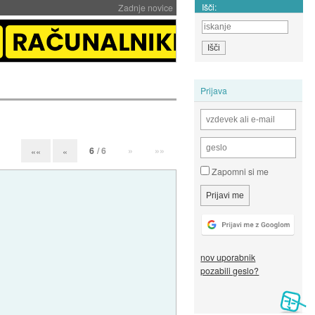
Išči:
Zadnje novice
Prijava
6
/ 6
»
»»
««
«
Zapomni si me
nov uporabnik
pozabili geslo?