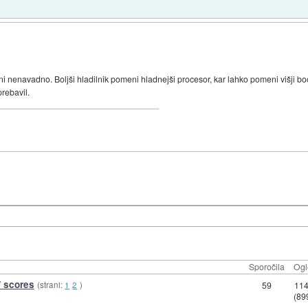
 ni nenavadno. Boljši hladilnik pomeni hladnejši procesor, kar lahko pomeni višji bo
rebavil.
Sporočila
Ogl
/ scores
(strani:
1
2
)
59
11
(89