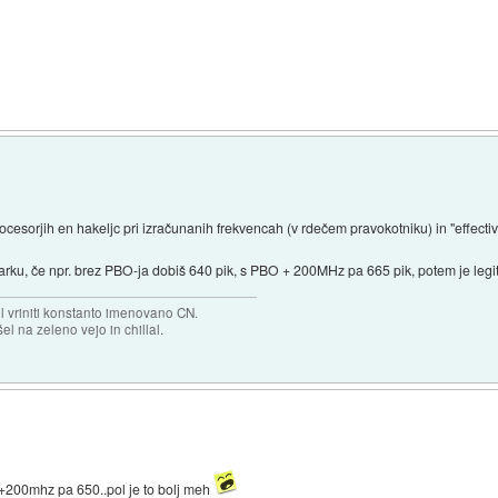
cesorjih en hakeljc pri izračunanih frekvencah (v rdečem pravokotniku) in "effectiv
marku, če npr. brez PBO-ja dobiš 640 pik, s PBO + 200MHz pa 665 pik, potem je legit
el vriniti konstanto imenovano CN.
el na zeleno vejo in chillal.
O+200mhz pa 650..pol je to bolj meh