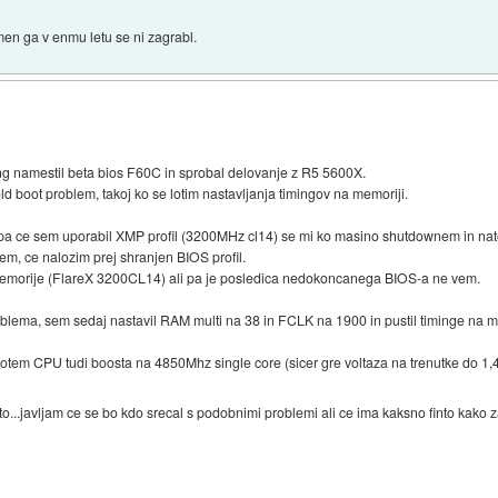
men ga v enmu letu se ni zagrabl.
g namestil beta bios F60C in sprobal delovanje z R5 5600X.
ld boot problem, takoj ko se lotim nastavljanja timingov na memoriji.
li pa ce sem uporabil XMP profil (3200MHz cl14) se mi ko masino shutdownem in nat
njem, ce nalozim prej shranjen BIOS profil.
 memorije (FlareX 3200CL14) ali pa je posledica nedokoncanega BIOS-a ne vem.
blema, sem sedaj nastavil RAM multi na 38 in FCLK na 1900 in pustil timinge na 
em CPU tudi boosta na 4850Mhz single core (sicer gre voltaza na trenutke do 1,45
to...javljam ce se bo kdo srecal s podobnimi problemi ali ce ima kaksno finto kako 