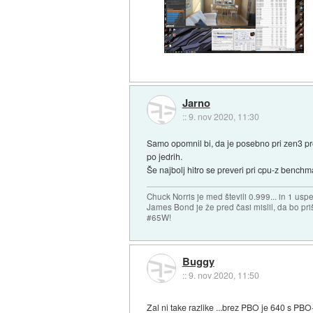
Jarno
::
9. nov 2020, 11:30
Samo opomnil bi, da je posebno pri zen3 pro
po jedrih.
Še najbolj hitro se preveri pri cpu-z bench
Chuck Norris je med števili 0.999... in 1 usp
James Bond je že pred časi mislil, da bo priš
#65W!
Buggy
::
9. nov 2020, 11:50
Zal ni take razlike ...brez PBO je 640 s PB