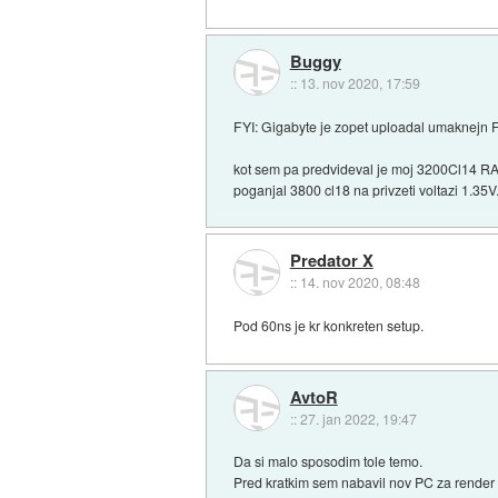
Buggy
::
13. nov 2020, 17:59
FYI: Gigabyte je zopet uploadal umaknejn F6
kot sem pa predvideval je moj 3200Cl14 RAM
poganjal 3800 cl18 na privzeti voltazi 1.35
Predator X
::
14. nov 2020, 08:48
Pod 60ns je kr konkreten setup.
AvtoR
::
27. jan 2022, 19:47
Da si malo sposodim tole temo.
Pred kratkim sem nabavil nov PC za render i