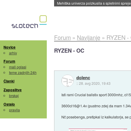
Mehiška univerza poizkusila s spletnimi sprejem
Forum
»
Navijanje
»
RYZEN -
Novice
RYZEN - OC
arhiv
Forum
mali oglasi
teme zadnjih 24h
dolenc
Članki
::
28. avg 2020, 19:43
Zaposlitve
Isti rami Crucial balistix sport 3000mhz, cl15
brskaj
Ostalo
3600cl16@1.4v (pustmo zdej da mam 1.34v 
pravila
Nč posebenga, pretipkal iz kalkulatorja, se