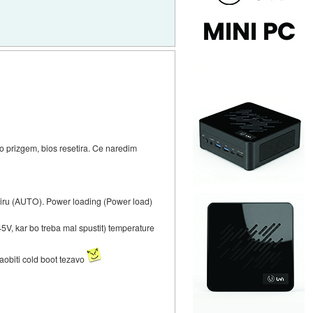
o prizgem, bios resetira. Ce naredim
miru (AUTO). Power loading (Power load)
V, kar bo treba mal spustit) temperature
zaobiti cold boot tezavo