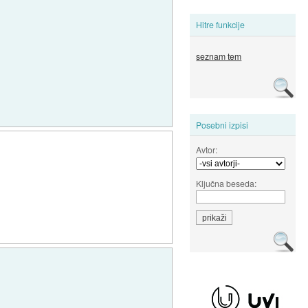
Hitre funkcije
seznam tem
Posebni izpisi
Avtor:
Ključna beseda: