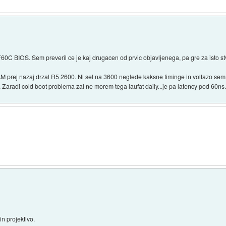
0C BIOS. Sem preveril ce je kaj drugacen od prvic objavljenega, pa gre za isto stv
 prej nazaj drzal R5 2600. Ni sel na 3600 neglede kaksne timinge in voltazo sem
V. Zaradi cold boot problema zal ne morem tega laufat daily...je pa latency pod 60
n projektivo.