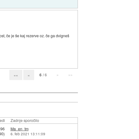
ost, če je še kaj rezerve oz. če ga dvigneš
6
/ 6
»
»»
««
«
edi
Zadnje sporočilo
496
Ma_en_tm
90)
6. feb 2021 13:11:09