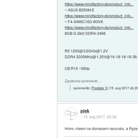
https://www.mindfactory.de/product_info...
~ ASUS B350M E
https://www.mindfactory.de/product_info...
~ F4-3466C16D-8GVK
https://www.mindfactory.de/product_info...
8GB G.Skill DDR4-3466
R3 1200@3,6GHz@1.2V
DDR4 3200MHz@1,35V@16-18-18-18-36
CB R15 ~560p
Zgodovina sprememb…
spremenilo:
Predator X
(
15. avg 2017 ob 2
piek
::
15. avg 2017, 20:39
Hmm, nisem na domacem racunalu, a Ryzen 5