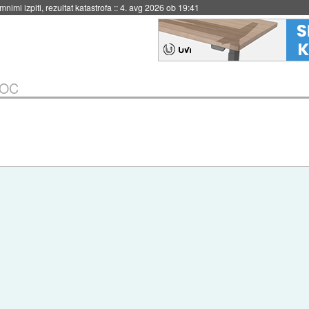
eto za večkratno uporabo
::
4. avg 2026 ob 19:41
 OC