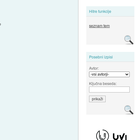
Hitre funkcije
o
seznam tem
Posebni izpisi
Avtor:
Ključna beseda: