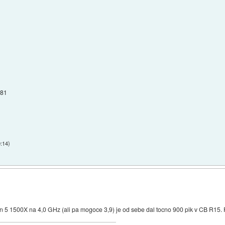
-81
0:14
)
 1500X na 4,0 GHz (ali pa mogoce 3,9) je od sebe dal tocno 900 pik v CB R15. P