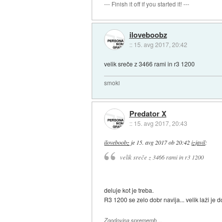
--- Finish it off if you started it! ---
iloveboobz
::
15. avg 2017, 20:42
velik sreče z 3466 rami in r3 1200
smoki
Predator X
::
15. avg 2017, 20:43
iloveboobz
je
15. avg 2017 ob 20:42
izjavil
:
velik sreče z 3466 rami in r3 1200
deluje kot je treba.
R3 1200 se zelo dobr navija... velik laži je
Zgodovina sprememb…