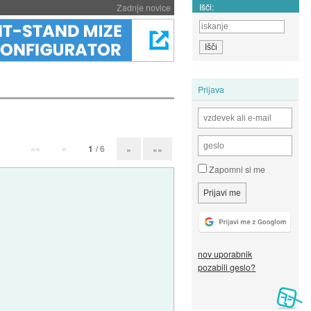
Išči:
Zadnje novice
Prijava
««
«
1
/ 6
»
»»
Zapomni si me
nov uporabnik
pozabili geslo?