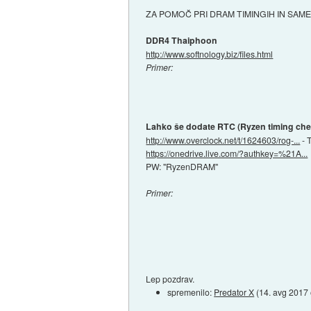
ZA POMOČ PRI DRAM TIMINGIH IN SAM
DDR4 Thaiphoon
http://www.softnology.biz/files.html
Primer:
Lahko še dodate RTC (Ryzen timing che
http://www.overclock.net/t/1624603/rog-...
- 
https://onedrive.live.com/?authkey=%21A...
PW: "RyzenDRAM"
Primer:
Lep pozdrav.
spremenilo:
Predator X
(
14. avg 2017