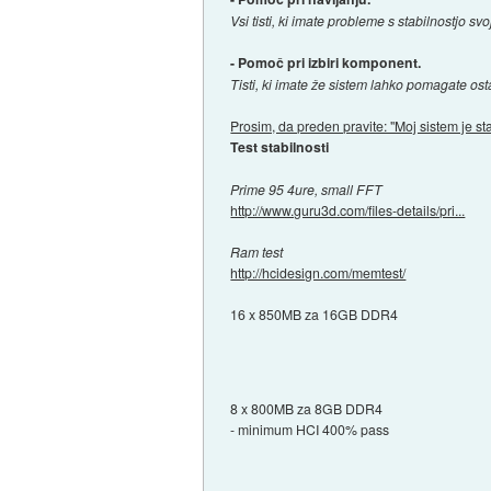
Vsi tisti, ki imate probleme s stabilnostjo s
- Pomoč pri izbiri komponent.
Tisti, ki imate že sistem lahko pomagate ost
Prosim, da preden pravite: "Moj sistem je sta
Test stabilnosti
Prime 95 4ure, small FFT
http://www.guru3d.com/files-details/pri...
Ram test
http://hcidesign.com/memtest/
16 x 850MB za 16GB DDR4
8 x 800MB za 8GB DDR4
- minimum HCI 400% pass