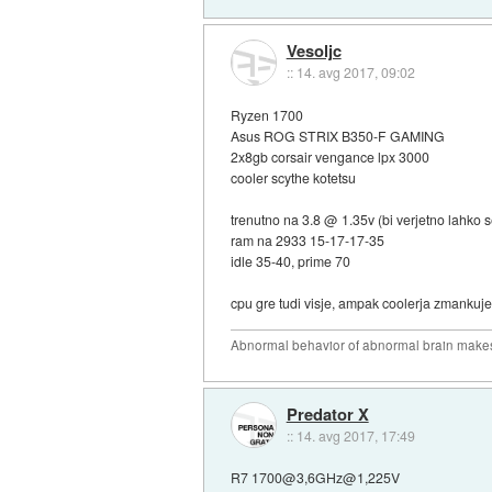
Vesoljc
::
14. avg 2017, 09:02
Ryzen 1700
Asus ROG STRIX B350-F GAMING
2x8gb corsair vengance lpx 3000
cooler scythe kotetsu
trenutno na 3.8 @ 1.35v (bi verjetno lahko s
ram na 2933 15-17-17-35
idle 35-40, prime 70
cpu gre tudi visje, ampak coolerja zmankuj
Abnormal behavior of abnormal brain makes
Predator X
::
14. avg 2017, 17:49
R7 1700@3,6GHz@1,225V