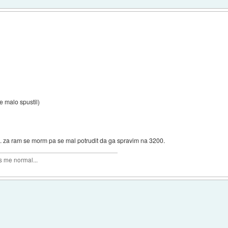
e malo spustil)
e. za ram se morm pa se mal potrudit da ga spravim na 3200.
 me normal...