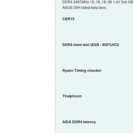
DDR4 3467MHz 16, 18, 18, 36 1,4V 2x4 GB (s
ASUS C6H latest beta bios.
CBR15
DDR4 mem test (8GB - 800%HCI)
Ryzen Timing checker
Thaiphoon
AIDA DDR4 latency