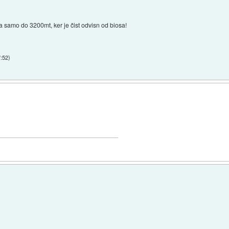
 samo do 3200mt, ker je čist odvisn od biosa!
7:52
)