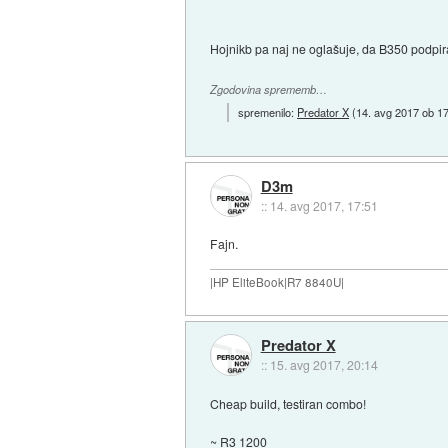
Hojnikb pa naj ne oglašuje, da B350 podpira
Zgodovina sprememb…
spremenilo:
Predator X
(
14. avg 2017 ob 1
D3m
::
14. avg 2017, 17:51
Fajn.
|HP EliteBook|R7 8840U|
Predator X
::
15. avg 2017, 20:14
Cheap build, testiran combo!
~ R3 1200