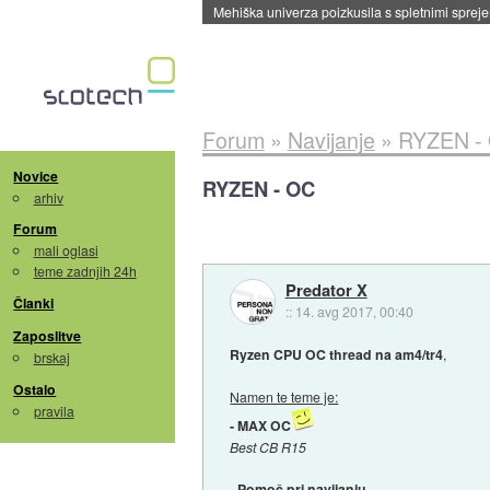
Evropska vesoljska agencija razvija svojo rak
Forum
»
Navijanje
»
RYZEN -
Novice
RYZEN - OC
arhiv
Forum
mali oglasi
teme zadnjih 24h
Predator X
Članki
::
14. avg 2017, 00:40
Zaposlitve
Ryzen CPU OC thread na am4/tr4
,
brskaj
Ostalo
Namen te teme je:
pravila
- MAX OC
Best CB R15
- Pomoč pri navijanju.