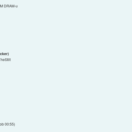
EM DRAM-u
cker)
TheStilt
 ob 00:55
)