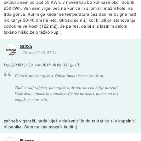
oktobru sem porabil 55 KWh, v novembru bo kot kaže okoli dobrih
250KWh. Ven sem vrgel peč na kurilca in si omislil etažni kotel na
trda goriva. Kurim ga kadar se temperatura čez dan ne dvigne nad
nič kar je 30-40 dni na leto. Stroški so nižji kot bi bili pri stanovanju
podobne velikosti (122 m2). Je pa res, da bi si z lastnim delom
takšno hiško zelo težko kupil.
St235
::
29. nov 2018, 07:34
krneki0001
je
29. nov 2018 ob 06:33
izjavil
:
Ploacic nic ne zajebes. Odkar imas sisteme kot je ta:
Tudi ce kaj zajebes, pac zajebes, drugic bos pa bolje naredil.
Vsak dela napake in napakice. Ce nic ne delas, potem pa res
napak ne more biti.
začneš v garaži, nadaljuješ v delavnici in do takrat ko si v kopalnici
ni panike. Sam ne kak mozaik kupit :)
Buggy