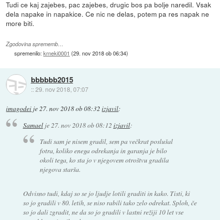
Tudi ce kaj zajebes, pac zajebes, drugic bos pa bolje naredil. Vsak
dela napake in napakice. Ce nic ne delas, potem pa res napak ne
more biti.
Zgodovina sprememb…
spremenilo:
krneki0001
(
29. nov 2018 ob 06:34
)
bbbbbb2015
::
29. nov 2018, 07:07
imagodei
je
27. nov 2018 ob 08:32
izjavil
:
Samael
je
27. nov 2018 ob 08:12
izjavil
:
Tudi sam je nisem gradil, sem pa večkrat poslušal
fotra, koliko enega odrekanja in garanja je bilo
okoli tega, ko sta jo v njegovem otroštvu gradila
njegova starša.
Odvisno tudi, kdaj so se jo ljudje lotili graditi in kako. Tisti, ki
so jo gradili v 80. letih, se niso rabili tako zelo odrekat. Sploh, če
so jo dali zgradit, ne da so jo gradili v lastni režiji 10 let vse