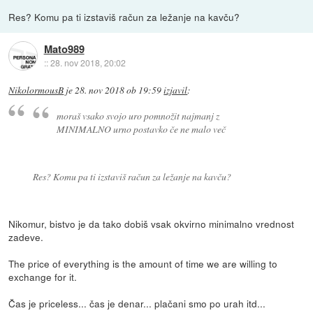
Res? Komu pa ti izstaviš račun za ležanje na kavču?
Mato989
::
28. nov 2018, 20:02
NikolormousB
je
28. nov 2018 ob 19:59
izjavil
:
moraš vsako svojo uro pomnožit najmanj z
MINIMALNO urno postavko če ne malo več
Res? Komu pa ti izstaviš račun za ležanje na kavču?
Nikomur, bistvo je da tako dobiš vsak okvirno minimalno vrednost
zadeve.
The price of everything is the amount of time we are willing to
exchange for it.
Čas je priceless... čas je denar... plačani smo po urah itd...