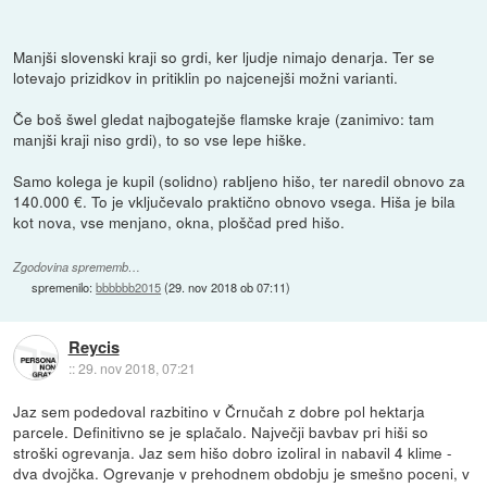
Manjši slovenski kraji so grdi, ker ljudje nimajo denarja. Ter se
lotevajo prizidkov in pritiklin po najcenejši možni varianti.
Če boš šwel gledat najbogatejše flamske kraje (zanimivo: tam
manjši kraji niso grdi), to so vse lepe hiške.
Samo kolega je kupil (solidno) rabljeno hišo, ter naredil obnovo za
140.000 €. To je vključevalo praktično obnovo vsega. Hiša je bila
kot nova, vse menjano, okna, ploščad pred hišo.
Zgodovina sprememb…
spremenilo:
bbbbbb2015
(
29. nov 2018 ob 07:11
)
Reycis
::
29. nov 2018, 07:21
Jaz sem podedoval razbitino v Črnučah z dobre pol hektarja
parcele. Definitivno se je splačalo. Največji bavbav pri hiši so
stroški ogrevanja. Jaz sem hišo dobro izoliral in nabavil 4 klime -
dva dvojčka. Ogrevanje v prehodnem obdobju je smešno poceni, v