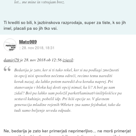
let... me mine in vstrajam brez.
Ti krediti so bili, k jazbinskova razprodaja, super za tiste, k so jih
imel, placali pa so jih tko vsi.
Mato989
::
28. nov 2018, 18:31
damirj79
je
28. nov 2018 ob 12:56
izjavil
:
Bedarija je zato, ker si ti tako rekel, ker si na podlagi zmožnosti
in opcij nisi sposoben nečemu odreči, recimo temu narediti
korak nazaj, da lahko potem narediš dva koraka naprej. Pri
stanovanju v bloku kaj dosti opcij nimaš, ka li? A boš ga sam
zidal? Boš pa lahko sam položil parket/laminat/vinil/ploščice pa
sestavil kuhinjo, pobelil idp. Pri hiši opcije so. V glavnem
generacija mladine rojenih 90leta+ zna samo fejsbukat, tako da
tudi samo beljenje seveda odpade.
Ne, bedarija je zato ker primerjaš neprimerljivo... ne morš primerjat