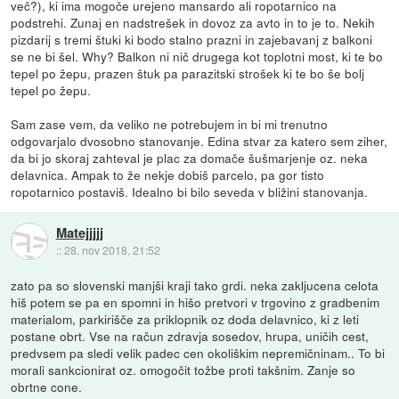
več?), ki ima mogoče urejeno mansardo ali ropotarnico na
podstrehi. Zunaj en nadstrešek in dovoz za avto in to je to. Nekih
pizdarij s tremi štuki ki bodo stalno prazni in zajebavanj z balkoni
se ne bi šel. Why? Balkon ni nič drugega kot toplotni most, ki te bo
tepel po žepu, prazen štuk pa parazitski strošek ki te bo še bolj
tepel po žepu.
Sam zase vem, da veliko ne potrebujem in bi mi trenutno
odgovarjalo dvosobno stanovanje. Edina stvar za katero sem ziher,
da bi jo skoraj zahteval je plac za domače šušmarjenje oz. neka
delavnica. Ampak to že nekje dobiš parcelo, pa gor tisto
ropotarnico postaviš. Idealno bi bilo seveda v bližini stanovanja.
Matejjjjj
::
28. nov 2018, 21:52
zato pa so slovenski manjši kraji tako grdi. neka zakljucena celota
hiš potem se pa en spomni in hišo pretvori v trgovino z gradbenim
materialom, parkirišče za priklopnik oz doda delavnico, ki z leti
postane obrt. Vse na račun zdravja sosedov, hrupa, uničih cest,
predvsem pa sledi velik padec cen okoliškim nepremičninam.. To bi
morali sankcionirat oz. omogočit tožbe proti takšnim. Zanje so
obrtne cone.