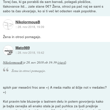
Torej čas, ki ga porabiš da sam barvaš, polagaš ploščice,
tlakovance itd... zate stane 0€? Žena, otroci pa pač naj se sami s
sabo ta čas ukvarjajo, ko si ti več let odsoten vsak popoldne.
NikolormousB
::
28. nov 2018, 19:39
Žena in otroci pomagajo.
Mato989
::
28. nov 2018, 19:42
NikolormousB
je
28. nov 2018 ob 19:39
izjavil
:
Žena in otroci pomagajo.
sploh par mesečni froc ane =) A meša malto al ščije not v mešalec?
=)
Kot pravim tole bluzenje o lastnem delu in potem govorjenju kako
je bajta cenejša ali enako stala je pač puhlica za ljudi prejšnje