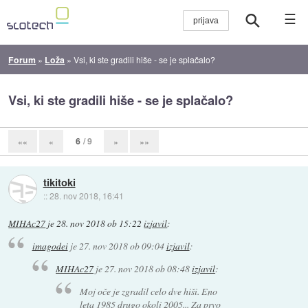
☰
Forum
»
Loža
»
Vsi, ki ste gradili hiše - se je splačalo?
Vsi, ki ste gradili hiše - se je splačalo?
6
/ 9
««
«
»
»»
tikitoki
::
28. nov 2018, 16:41
MIHAc27
je
28. nov 2018 ob 15:22
izjavil
:
imagodei
je
27. nov 2018 ob 09:04
izjavil
:
MIHAc27
je
27. nov 2018 ob 08:48
izjavil
:
Moj oče je zgradil celo dve hiši. Eno
leta 1985 drugo okoli 2005... Za prvo