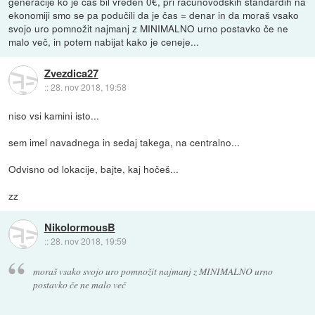
generacije ko je čas bil vreden 0€, pri računovodskih standardih na
ekonomiji smo se pa podučili da je čas = denar in da moraš vsako
svojo uro pomnožit najmanj z MINIMALNO urno postavko če ne
malo več, in potem nabijat kako je ceneje...
Zvezdica27
::
28. nov 2018, 19:58
niso vsi kamini isto...
sem imel navadnega in sedaj takega, na centralno...
Odvisno od lokacije, bajte, kaj hočeš...
zz
NikolormousB
::
28. nov 2018, 19:59
moraš vsako svojo uro pomnožit najmanj z MINIMALNO urno
postavko če ne malo več