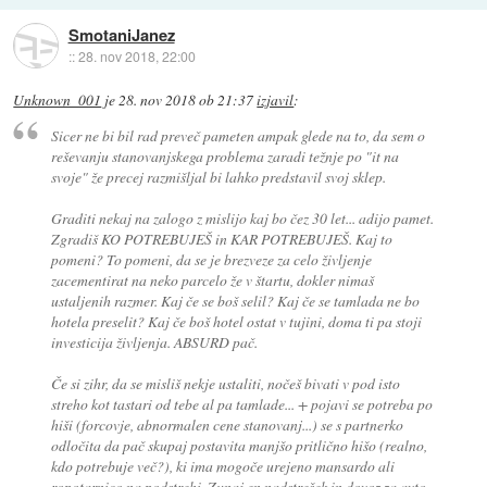
SmotaniJanez
::
28. nov 2018, 22:00
Unknown_001
je
28. nov 2018 ob 21:37
izjavil
:
Sicer ne bi bil rad preveč pameten ampak glede na to, da sem o
reševanju stanovanjskega problema zaradi težnje po "it na
svoje" že precej razmišljal bi lahko predstavil svoj sklep.
Graditi nekaj na zalogo z mislijo kaj bo čez 30 let... adijo pamet.
Zgradiš KO POTREBUJEŠ in KAR POTREBUJEŠ. Kaj to
pomeni? To pomeni, da se je brezveze za celo življenje
zacementirat na neko parcelo že v štartu, dokler nimaš
ustaljenih razmer. Kaj če se boš selil? Kaj če se tamlada ne bo
hotela preselit? Kaj če boš hotel ostat v tujini, doma ti pa stoji
investicija življenja. ABSURD pač.
Če si zihr, da se misliš nekje ustaliti, nočeš bivati v pod isto
streho kot tastari od tebe al pa tamlade... + pojavi se potreba po
hiši (forcovje, abnormalen cene stanovanj...) se s partnerko
odločita da pač skupaj postavita manjšo pritlično hišo (realno,
kdo potrebuje več?), ki ima mogoče urejeno mansardo ali
ropotarnico na podstrehi. Zunaj en nadstrešek in dovoz za avto