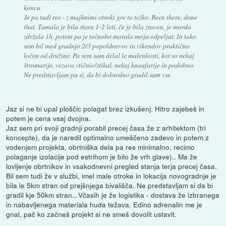
koncu.
Je pa tudi res - z majhnimi otroki gre to težko. Been there, done
that. Tamala je bila stara 1-2 leti, če je bila zraven, je morda
zdržala 1h, potem pa je tečnobo morala moja odpeljat. In tako
sem bil med gradnjo 2/3 popoldnevov in vikendov praktično
ločen od družine. Pa sem sam delal le malenkosti, kot so nekaj
štromarije, vezava vtičnic/stikal, nekaj knaufarije in podobno.
Ne predstavljam pa si, da bi dobsedno gradil sam vse.
Jaz si ne bi upal ploščic polagat brez izkušenj. Hitro zajebeš in
potem je cena vsaj dvojna.
Jaz sem pri svoji gradnji porabil precej časa že z arhitektom (tri
koncepte), da je naredil optimalno umeščeno zadevo in potem z
vodenjem projekta, obrtniška dela pa res minimalno, recimo
polaganje izolacije pod estrihom je bilo že vrh glave).. Ma že
lovljenje obrtnikov in vsakodnevni pregled stanja terja precej časa.
Bil sem tudi že v službi, imel male otroke in lokacija novogradnje je
bila le 5km stran od prejšnjega bivališča. Ne predstavljam si da bi
gradil kje 50km stran...Včasih je že logistika - dostava že izbranega
in nabavljenega materiala huda težava. Edino adrenalin me je
gnal, pač ko začneš projekt si ne smeš dovolit ustavit.