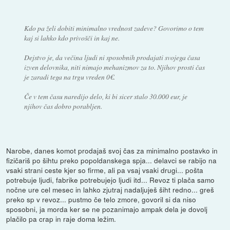
Kdo pa želi dobiti minimalno vrednost zadeve? Govorimo o tem
kaj si lahko kdo privošči in kaj ne.
Dejstvo je, da večina ljudi ni sposobnih prodajati svojega časa
izven delovnika, niti nimajo mehanizmov za to. Njihov prosti čas
je zaradi tega na trgu vreden 0€.
Če v tem času naredijo delo, ki bi sicer stalo 30.000 eur, je
njihov čas dobro porabljen.
Narobe, danes komot prodajaš svoj čas za minimalno postavko in
fizičariš po šihtu preko popoldanskega spja... delavci se rabijo na
vsaki strani ceste kjer so firme, ali pa vsaj vsaki drugi... pošta
potrebuje ljudi, fabrike potrebujejo ljudi itd... Revoz ti plača samo
nočne ure cel mesec in lahko zjutraj nadaljuješ šiht redno... greš
preko sp v revoz... pustmo če telo zmore, govoril si da niso
sposobni, ja morda ker se ne pozanimajo ampak dela je dovolj
plačilo pa crap in raje doma ležim.