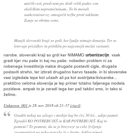
uničih cest, predvsem pa sledi velik padec cen
okoliškim nepremičninam.. To bi morali
sankcionirat oz. omogočit tožbe proti takšnim.
Zanje so obrtne cone.
Manjši slovenski kraji so grdi, ker ljudje nimajo denarja. Ter se
lotevajo prizidkov in pritiklin po najcenejši možni varianti.
narobe. slovenski kraji so grdi ker NIMAMO
. vsak
urbanizacije
gradi kjer mu paše in kaj mu paše. nobeden problem ni za
nobenega investitorja malce drugače postaviti cigle, drugače
postaviti streho, ter izbrati drugačno barvo fasade. in bi slovenske
vasi izgledale lepe kot učasih ali pa kot avstrijske/švicarske...
praktično celotna slovenija je lep primer totalno faljenega modela
pozidave. ampak to je zaradi tega ker pač takšni smo, in tako si
želimo.
Unknown_001
je
28. nov 2018 ob 21:37
izjavil
:
Graditi nekaj na zalogo z mislijo kaj bo čez 30 let... adijo pamet.
Zgradiš KO POTREBUJEŠ in KAR POTREBUJEŠ. Kaj to
pomeni? To pomeni, da se je brezveze za celo življenje
zacementirat na neko parcelo že v štartu, dokler nimaš