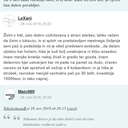
čas dobro porabljen.
LeXani
::
28. nov 2018, 20:23
Živim v hiši, zelo dobro vzdrževana s strani staršev, lahko rečem
da živim v luksuzu, in si sploh ne predstavljam mestnega življenja
sem pač iz podeželja in mi je všeč predvsem svoboda...da delam
ubistvu kar hočem..hiša je tudi bolj umaknjena ni blizu sosedov,
imam manjšo kmetijo nekaj živali in gredic ter gozda..imam
delavnico kjer ustvarjam kar mi pade na pamet za dušo, zraven
naravo za kak sprehod ali vožnjo s 4 kolesnikom..in ja hiša je
strošek, ravnokar menjali centralno peč po 30 letih..investicija
15000eur..in tako naprej..
Mato989
::
28. nov 2018, 20:32
NikolormousB
je
28. nov 2018 ob 20:15
izjavil
:
Nikomur, bistvo je da tako dobiš vsak okvirno
minimalno vrednost zadeve.