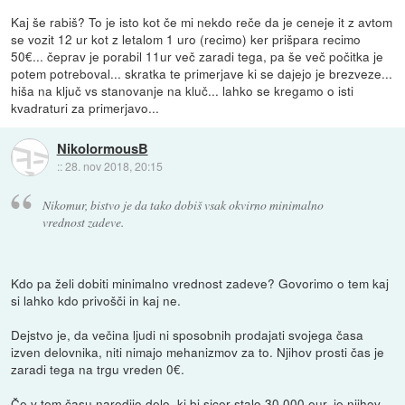
Kaj še rabiš? To je isto kot če mi nekdo reče da je ceneje it z avtom
se vozit 12 ur kot z letalom 1 uro (recimo) ker prišpara recimo
50€... čeprav je porabil 11ur več zaradi tega, pa še več počitka je
potem potreboval... skratka te primerjave ki se dajejo je brezveze...
hiša na ključ vs stanovanje na kluč... lahko se kregamo o isti
kvadraturi za primerjavo...
NikolormousB
::
28. nov 2018, 20:15
Nikomur, bistvo je da tako dobiš vsak okvirno minimalno
vrednost zadeve.
Kdo pa želi dobiti minimalno vrednost zadeve? Govorimo o tem kaj
si lahko kdo privošči in kaj ne.
Dejstvo je, da večina ljudi ni sposobnih prodajati svojega časa
izven delovnika, niti nimajo mehanizmov za to. Njihov prosti čas je
zaradi tega na trgu vreden 0€.
Če v tem času naredijo delo, ki bi sicer stalo 30.000 eur, je njihov