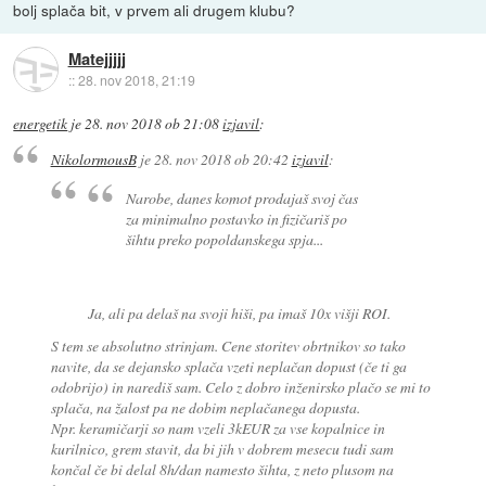
bolj splača bit, v prvem ali drugem klubu?
Matejjjjj
::
28. nov 2018, 21:19
energetik
je
28. nov 2018 ob 21:08
izjavil
:
NikolormousB
je
28. nov 2018 ob 20:42
izjavil
:
Narobe, danes komot prodajaš svoj čas
za minimalno postavko in fizičariš po
šihtu preko popoldanskega spja...
Ja, ali pa delaš na svoji hiši, pa imaš 10x višji ROI.
S tem se absolutno strinjam. Cene storitev obrtnikov so tako
navite, da se dejansko splača vzeti neplačan dopust (če ti ga
odobrijo) in narediš sam. Celo z dobro inženirsko plačo se mi to
splača, na žalost pa ne dobim neplačanega dopusta.
Npr. keramičarji so nam vzeli 3kEUR za vse kopalnice in
kurilnico, grem stavit, da bi jih v dobrem mesecu tudi sam
končal če bi delal 8h/dan namesto šihta, z neto plusom na