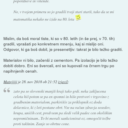
popoldneve in vikende.
No, v tvojem primeru so jo gradili tvoji stari starši, tako da se mi
matematika nekako ne izide na 80. leta
Mislim, da boš moral tiste, ki so v 80. letih (in še prej, v 70. tih)
gradili, vprašati po konkretnem mnenju, kaj si mislijo oni.
Odgovor, ki ga boš dobil, je presenetljiv: takrat je bilo težko graditi.
Materialov ni bilo, začenši z cementom. Pa izolacijo je bilo težko
dobiti dobro. Eni so švercali, eni so kupovali na črnem trgu po
napihnjenih cenah.
Matejjjjj
je
28. nov 2018 ob 21:52
izjavil
:
zato pa so slovenski manjši kraji tako grdi. neka zakljucena
celota hiš potem se pa en spomni in hišo pretvori v trgovino z
gradbenim materialom, parkirišče za priklopnik oz doda
delavnico, ki z leti postane obrt. Vse na račun zdravja sosedov,
hrupa, uničih cest, predvsem pa sledi velik padec cen okoliškim
nepremičninam.. To bi morali sankcionirat oz. omogočit tožbe
proti takšnim. Zanje so obrtne cone.