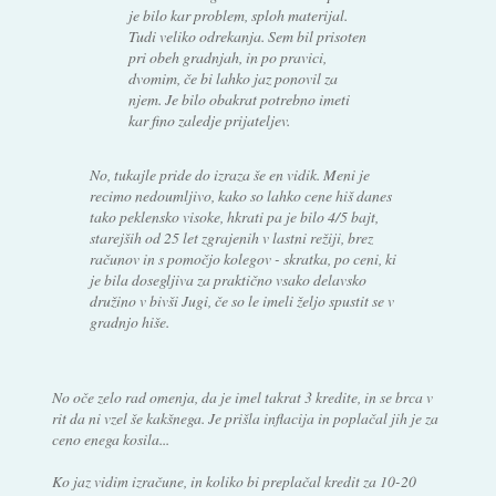
je bilo kar problem, sploh materijal.
Tudi veliko odrekanja. Sem bil prisoten
pri obeh gradnjah, in po pravici,
dvomim, če bi lahko jaz ponovil za
njem. Je bilo obakrat potrebno imeti
kar fino zaledje prijateljev.
No, tukajle pride do izraza še en vidik. Meni je
recimo nedoumljivo, kako so lahko cene hiš danes
tako peklensko visoke, hkrati pa je bilo 4/5 bajt,
starejših od 25 let zgrajenih v lastni režiji, brez
računov in s pomočjo kolegov - skratka, po ceni, ki
je bila dosegljiva za praktično vsako delavsko
družino v bivši Jugi, če so le imeli željo spustit se v
gradnjo hiše.
No oče zelo rad omenja, da je imel takrat 3 kredite, in se brca v
rit da ni vzel še kakšnega. Je prišla inflacija in poplačal jih je za
ceno enega kosila...
Ko jaz vidim izračune, in koliko bi preplačal kredit za 10-20