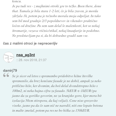
koncu.
Je pa tudi res - z majhnimi otroki gre to težko. Been there, done
that. Tamala je bila stara 1-2 leti, če je bila zraven, je morda
zdržala 1h, potem pa je tečnobo morala moja odpeljat. In tako
sem bil med gradnjo 2/3 popoldnevov in vikendov praktično
ločen od družine. Pa sem sam delal le malenkosti, kot so nekaj
štromarije, vezava vtičnic/stikal, nekaj knaufarije in podobno.
Ne predstavljam pa si, da bi dobsedno gradil sam vse.
čas z malimi otroci je neprecenljiv
nsa_ag3nt
::
28. nov 2018, 21:37
damirj79
Se je sicer od letos s spremembo pridobitve hišne številke
spremenilo, da brez končane fasade je ne dobiš, ampak za neko
pritlično hišo, ker dvomim, da boš delal dvondstropno hišo s
100m2, ni neka bajna cifra za fasado. 5kEUR +-1kEUR (pa
jasno da za goriško govorim, ne za kranjsko goro, kjer mora bit
izolacija 50cm stiropora, da kaj veljaš). Cene niso grozovito
visoke, jasno pa da če sam nič ne narediš, niti ene lopate betona
in malte zmešal, potem pa res ne bo hiška za 150kEUR.