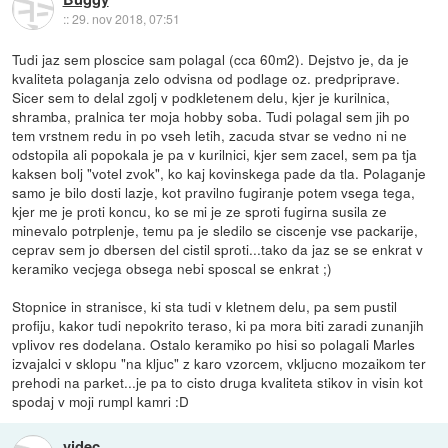
::
29. nov 2018, 07:51
Tudi jaz sem ploscice sam polagal (cca 60m2). Dejstvo je, da je
kvaliteta polaganja zelo odvisna od podlage oz. predpriprave.
Sicer sem to delal zgolj v podkletenem delu, kjer je kurilnica,
shramba, pralnica ter moja hobby soba. Tudi polagal sem jih po
tem vrstnem redu in po vseh letih, zacuda stvar se vedno ni ne
odstopila ali popokala je pa v kurilnici, kjer sem zacel, sem pa tja
kaksen bolj "votel zvok", ko kaj kovinskega pade da tla. Polaganje
samo je bilo dosti lazje, kot pravilno fugiranje potem vsega tega,
kjer me je proti koncu, ko se mi je ze sproti fugirna susila ze
minevalo potrplenje, temu pa je sledilo se ciscenje vse packarije,
ceprav sem jo dbersen del cistil sproti...tako da jaz se se enkrat v
keramiko vecjega obsega nebi sposcal se enkrat ;)
Stopnice in stranisce, ki sta tudi v kletnem delu, pa sem pustil
profiju, kakor tudi nepokrito teraso, ki pa mora biti zaradi zunanjih
vplivov res dodelana. Ostalo keramiko po hisi so polagali Marles
izvajalci v sklopu "na kljuc" z karo vzorcem, vkljucno mozaikom ter
prehodi na parket...je pa to cisto druga kvaliteta stikov in visin kot
spodaj v moji rumpl kamri :D
videc