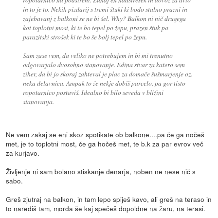
in to je to. Nekih pizdarij s tremi štuki ki bodo stalno prazni in
zajebavanj z balkoni se ne bi šel. Why? Balkon ni nič drugega
kot toplotni most, ki te bo tepel po žepu, prazen štuk pa
parazitski strošek ki te bo še bolj tepel po žepu.
Sam zase vem, da veliko ne potrebujem in bi mi trenutno
odgovarjalo dvosobno stanovanje. Edina stvar za katero sem
ziher, da bi jo skoraj zahteval je plac za domače šušmarjenje oz.
neka delavnica. Ampak to že nekje dobiš parcelo, pa gor tisto
ropotarnico postaviš. Idealno bi bilo seveda v bližini
stanovanja.
Ne vem zakaj se eni skoz spotikate ob balkone....pa če ga nočeš
met, je to toplotni most, če ga hočeš met, te b.k za par evrov več
za kurjavo.
Življenje ni sam bolano stiskanje denarja, noben ne nese nič s
sabo.
Greš zjutraj na balkon, in tam lepo spiješ kavo, ali greš na teraso in
to narediš tam, morda še kaj spečeš dopoldne na žaru, na terasi.