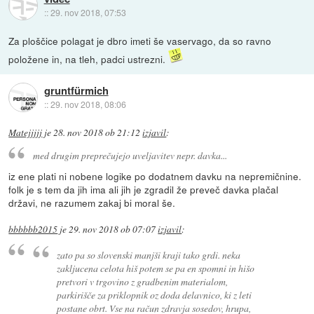
::
29. nov 2018, 07:53
Za ploščice polagat je dbro imeti še vaservago, da so ravno
položene in, na tleh, padci ustrezni.
gruntfürmich
::
29. nov 2018, 08:06
Matejjjjj
je
28. nov 2018 ob 21:12
izjavil
:
med drugim preprečujejo uveljavitev nepr. davka...
iz ene plati ni nobene logike po dodatnem davku na nepremičnine.
folk je s tem da jih ima ali jih je zgradil že preveč davka plačal
državi, ne razumem zakaj bi moral še.
bbbbbb2015
je
29. nov 2018 ob 07:07
izjavil
:
zato pa so slovenski manjši kraji tako grdi. neka
zakljucena celota hiš potem se pa en spomni in hišo
pretvori v trgovino z gradbenim materialom,
parkirišče za priklopnik oz doda delavnico, ki z leti
postane obrt. Vse na račun zdravja sosedov, hrupa,