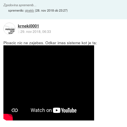
Zgodovina sprememb…
spremenilo:
ginekk
(
28. nov 2018 ob 23:27
)
krneki0001
::
29. nov 2018, 06:33
Ploacic nic ne zajebes. Odkar imas sisteme kot je ta: