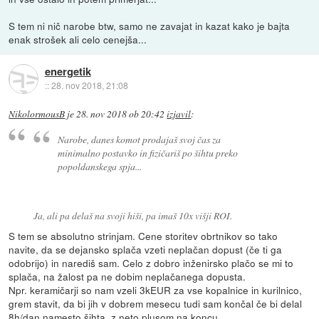
S tem ni nič narobe btw, samo ne zavajat in kazat kako je bajta
enak strošek ali celo cenejša...
energetik
::
28. nov 2018, 21:08
NikolormousB
je
28. nov 2018 ob 20:42
izjavil
:
Narobe, danes komot prodajaš svoj čas za
minimalno postavko in fizičariš po šihtu preko
popoldanskega spja...
Ja, ali pa delaš na svoji hiši, pa imaš 10x višji ROI.
S tem se absolutno strinjam. Cene storitev obrtnikov so tako
navite, da se dejansko splača vzeti neplačan dopust (če ti ga
odobrijo) in narediš sam. Celo z dobro inženirsko plačo se mi to
splača, na žalost pa ne dobim neplačanega dopusta.
Npr. keramičarji so nam vzeli 3kEUR za vse kopalnice in kurilnico,
grem stavit, da bi jih v dobrem mesecu tudi sam končal če bi delal
8h/dan namesto šihta, z neto plusom na koncu.