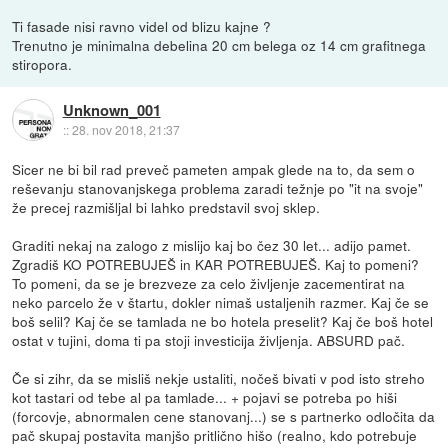
Ti fasade nisi ravno videl od blizu kajne ?
Trenutno je minimalna debelina 20 cm belega oz 14 cm grafitnega
stiropora.
Unknown_001
::
28. nov 2018, 21:37
Sicer ne bi bil rad preveč pameten ampak glede na to, da sem o
reševanju stanovanjskega problema zaradi težnje po "it na svoje"
že precej razmišljal bi lahko predstavil svoj sklep.
Graditi nekaj na zalogo z mislijo kaj bo čez 30 let... adijo pamet.
Zgradiš KO POTREBUJEŠ in KAR POTREBUJEŠ. Kaj to pomeni?
To pomeni, da se je brezveze za celo življenje zacementirat na
neko parcelo že v štartu, dokler nimaš ustaljenih razmer. Kaj če se
boš selil? Kaj če se tamlada ne bo hotela preselit? Kaj če boš hotel
ostat v tujini, doma ti pa stoji investicija življenja. ABSURD pač.
Če si zihr, da se misliš nekje ustaliti, nočeš bivati v pod isto streho
kot tastari od tebe al pa tamlade... + pojavi se potreba po hiši
(forcovje, abnormalen cene stanovanj...) se s partnerko odločita da
pač skupaj postavita manjšo pritlično hišo (realno, kdo potrebuje