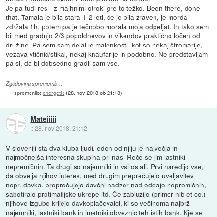
Je pa tudi res - z majhnimi otroki gre to težko. Been there, done
that. Tamala je bila stara 1-2 leti, če je bila zraven, je morda
zdržala 1h, potem pa je tečnobo morala moja odpeljat. In tako sem
bil med gradnjo 2/3 popoldnevov in vikendov praktično ločen od
družine. Pa sem sam delal le malenkosti, kot so nekaj štromarije,
vezava vtičnic/stikal, nekaj knaufarije in podobno. Ne predstavljam
pa si, da bi dobsedno gradil sam vse.
Zgodovina sprememb…
spremenilo:
energetik
(
28. nov 2018 ob 21:13
)
Matejjjjj
::
28. nov 2018, 21:12
V sloveniji sta dva kluba ljudi. eden od njiju je največja in
najmočnejša interesna skupina pri nas. Reče se jim lastniki
nepremičnin. Ta drugi so najemniki in vsi ostali. Prvi naredijo vse,
da obvelja njihov interes, med drugim preprečujejo uveljavitev
nepr. davka, preprečujejo davčni nadzor nad oddajo nepremičnin,
sabotirajo protimafijske ukrepe itd. Če zabluzijo (primer nlb et co.)
njihove izgube krijejo davkoplačevalci, ki so večinoma najbrž
najemniki, lastniki bank in imetniki obveznic teh istih bank. Kje se