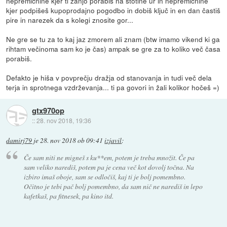
nepremičnine kjer ti zanjo porabiš na stotine ur in nepremičnine
kjer podpišeš kupoprodajno pogodbo in dobiš ključ in en dan častiš
pire in narezek da s kolegi znosite gor...
Ne gre se tu za to kaj jaz zmorem ali znam (btw imamo vikend ki ga
rihtam večinoma sam ko je čas) ampak se gre za to koliko več časa
porabiš.
Defakto je hiša v povprečju dražja od stanovanja in tudi več dela
terja in sprotnega vzdrževanja... ti pa govori in žali kolikor hočeš =)
gtx970op
::
28. nov 2018, 19:36
damirj79
je
28. nov 2018 ob 09:41
izjavil
:
Če sam niti ne migneš s ku**em, potem je treba množit. Če pa
sam veliko narediš, potem pa je cena več kot dovolj točna. Na
izbiro imaš oboje, sam se odločiš, kaj ti je bolj pomembno.
Očitno je tebi pač bolj pomembno, da sam nič ne narediš in lepo
kafetkaš, pa fitnesek, pa kino itd.