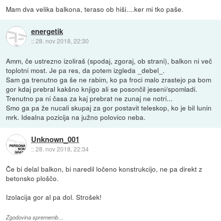
Mam dva velika balkona, teraso ob hiši....ker mi tko paše.
energetik
::
28. nov 2018, 22:30
Amm, če ustrezno izoliraš (spodaj, zgoraj, ob strani), balkon ni več
toplotni most. Je pa res, da potem izgleda _debel_.
Sam ga trenutno ga še ne rabim, ko pa froci malo zrastejo pa bom
gor kdaj prebral kakšno knjigo ali se posončil jeseni/spomladi.
Trenutno pa ni časa za kaj prebrat ne zunaj ne notri...
Smo ga pa že nucali skupaj za gor postavit teleskop, ko je bil lunin
mrk. Idealna pozicija na južno polovico neba.
Unknown_001
::
28. nov 2018, 22:34
Če bi delal balkon, bi naredil ločeno konstrukcijo, ne pa direkt z
betonsko ploščo.
Izolacija gor al pa dol. Strošek!
Zgodovina sprememb…