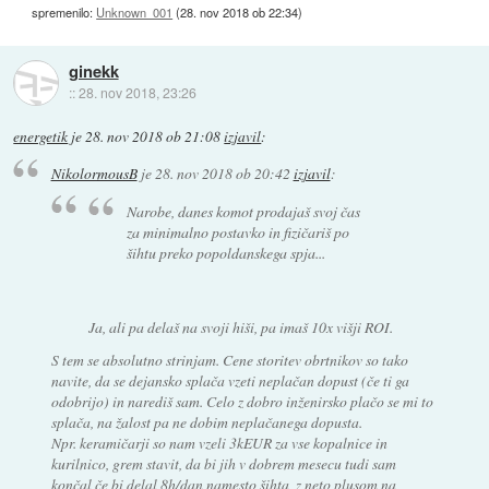
spremenilo:
Unknown_001
(
28. nov 2018 ob 22:34
)
ginekk
::
28. nov 2018, 23:26
energetik
je
28. nov 2018 ob 21:08
izjavil
:
NikolormousB
je
28. nov 2018 ob 20:42
izjavil
:
Narobe, danes komot prodajaš svoj čas
za minimalno postavko in fizičariš po
šihtu preko popoldanskega spja...
Ja, ali pa delaš na svoji hiši, pa imaš 10x višji ROI.
S tem se absolutno strinjam. Cene storitev obrtnikov so tako
navite, da se dejansko splača vzeti neplačan dopust (če ti ga
odobrijo) in narediš sam. Celo z dobro inženirsko plačo se mi to
splača, na žalost pa ne dobim neplačanega dopusta.
Npr. keramičarji so nam vzeli 3kEUR za vse kopalnice in
kurilnico, grem stavit, da bi jih v dobrem mesecu tudi sam
končal če bi delal 8h/dan namesto šihta, z neto plusom na