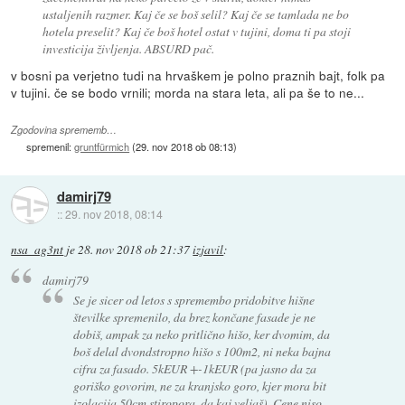
ustaljenih razmer. Kaj če se boš selil? Kaj če se tamlada ne bo
hotela preselit? Kaj če boš hotel ostat v tujini, doma ti pa stoji
investicija življenja. ABSURD pač.
v bosni pa verjetno tudi na hrvaškem je polno praznih bajt, folk pa
v tujini. če se bodo vrnili; morda na stara leta, ali pa še to ne...
Zgodovina sprememb…
spremenil:
gruntfürmich
(
29. nov 2018 ob 08:13
)
damirj79
::
29. nov 2018, 08:14
nsa_ag3nt
je
28. nov 2018 ob 21:37
izjavil
:
damirj79
Se je sicer od letos s spremembo pridobitve hišne
številke spremenilo, da brez končane fasade je ne
dobiš, ampak za neko pritlično hišo, ker dvomim, da
boš delal dvondstropno hišo s 100m2, ni neka bajna
cifra za fasado. 5kEUR +-1kEUR (pa jasno da za
goriško govorim, ne za kranjsko goro, kjer mora bit
izolacija 50cm stiropora, da kaj veljaš). Cene niso