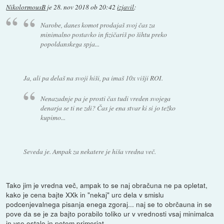
NikolormousB
je
28. nov 2018 ob 20:42
izjavil
:
Narobe, danes komot prodajaš svoj čas za
minimalno postavko in fizičariš po šihtu preko
popoldanskega spja...
Ja, ali pa delaš na svoji hiši, pa imaš 10x višji ROI.
Nenazadnje pa je prosti čas tudi vreden svojega
denarja se ti ne zdi? Čas je ena stvar ki si jo težko
kupimo...
Seveda je. Ampak za nekatere je hiša vredna več.
Tako jim je vredna več, ampak to se naj obračuna ne pa opletat,
kako je cena bajte XXk in "nekaj" urc dela v smislu
podcenjevalnega pisanja enega zgoraj... naj se to obrčauna in se
pove da se je za bajto porabilo toliko ur v vrednosti vsaj minimalca
in vse ostalo in potem primerjat...