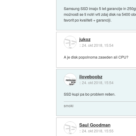
Samsung SSD imajo 5 let garancije in 250gb
možnosti se ti notri vrti zdaj disk na 5400 o
favorit po kvaliteti + garanciji.
jukoz
::
24. okt 2018, 15:54
A je disk popolnoma zaseden ali CPU?
iloveboobz
::
24. okt 2018, 15:54
SSD kupi pa bo problem rešen.
smoki
Saul Goodman
::
24. okt 2018, 15:55