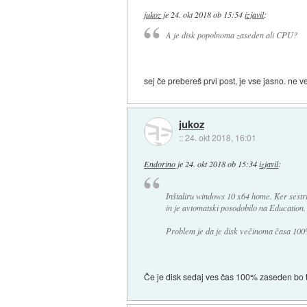
jukoz
je
24. okt 2018 ob 15:54
izjavil
:
A je disk popolnoma zaseden ali CPU?
sej če prebereš prvi post, je vse jasno. ne
jukoz
::
24. okt 2018, 16:01
Endorino
je
24. okt 2018 ob 15:34
izjavil
:
Inštaliru windows 10 x64 home. Ker sestr
in je avtomatski posodobilo na Education.
Problem je da je disk večinoma časa 100%
Če je disk sedaj ves čas 100% zaseden bo 