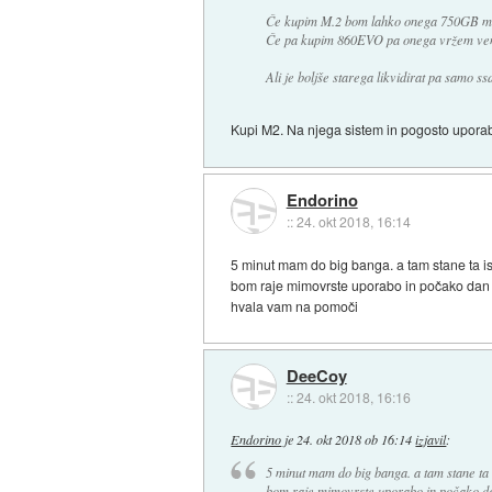
Če kupim M.2 bom lahko onega 750GB meu
Če pa kupim 860EVO pa onega vržem ve
Ali je boljše starega likvidirat pa samo 
Kupi M2. Na njega sistem in pogosto uporabl
Endorino
::
24. okt 2018, 16:14
5 minut mam do big banga. a tam stane ta is
bom raje mimovrste uporabo in počako dan
hvala vam na pomoči
DeeCoy
::
24. okt 2018, 16:16
Endorino
je
24. okt 2018 ob 16:14
izjavil
:
5 minut mam do big banga. a tam stane ta i
bom raje mimovrste uporabo in počako d