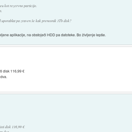
 kot rezervno particijo.
n.
ssd uporablat pa zraven še kak prenosnik 1Tb disk?
jene aplikacije, na obstoječi HDD pa datoteke. Bo življenje lepše.
ti disk 116,99 €
 dva.
sti disk 116,99 €
an dva.