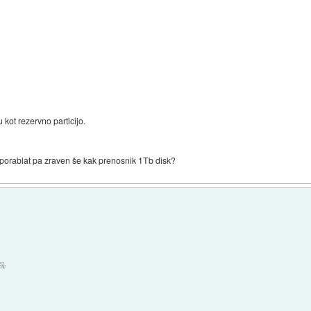
ot rezervno particijo.
 uporablat pa zraven še kak prenosnik 1Tb disk?
0%