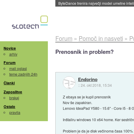
ByteDance trenira največji model umetne intel
Forum
»
Pomoč in nasveti
»
P
Novice
Prenosnik in problem?
arhiv
Forum
mali oglasi
teme zadnjih 24h
Endorino
Članki
::
24. okt 2018, 15:34
Zaposlitve
Z ebaya se je kupil prenosnik
brskaj
Nov še zapakiran.
Ostalo
Lenovo IdeaPad Y580 - 15.6" - Core i5 - 
pravila
Inštaliru windows 10 x64 home. Ker sestričn
Problem je da je disk večinoma časa 100% z