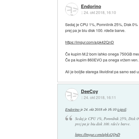
Endorino
::
24. okt 2018, 16:10
Sedaj je CPU 1%, Pomnilnik 25%, Disk 0%
prej pa je biu disk 100. rdeče barve.
https://imgur.com/a/pk42QnD
Če kupim M.2 bom lahko onega 750GB meu k
Če pa kupim 860EVO pa onega vržem ven.
Ali je boljše starega likvidirat pa samo ssd
DeeCoy
::
24. okt 2018, 16:11
Endorino
je
24. okt 2018 ob 16:10
izjavil
:
Sedaj je CPU 1%, Pomnilnik 25%, Disk 
prej pa je biu disk 100. rdeče barve.
https://imgur.com/a/pk42QnD