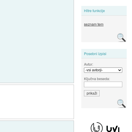
Hitre funkcije
seznam tem
Posebni izpisi
Avtor:
Ključna beseda: