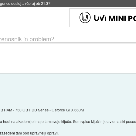
igence doslej
::
včeraj ob 21:37
renosnik in problem?
8 GB RAM - 750 GB HDD Series - Geforce GTX 660M
a hodi na akademijo imajo tam svoje ključe. Sem vpiso ključ in je avtomatski poso
asedeni tam pod upravitelji opravil.