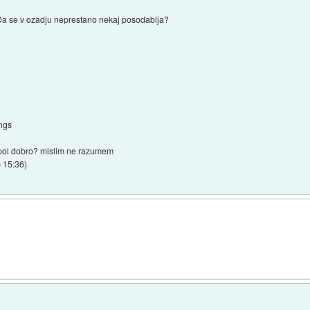
Da se v ozadju neprestano nekaj posodablja?
ngs
lo pol dobro? mislim ne razumem
b 15:36
)