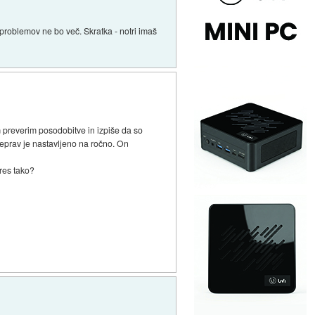
problemov ne bo več. Skratka - notri imaš
m preverim posodobitve in izpiše da so
Čeprav je nastavljeno na ročno. On
 res tako?