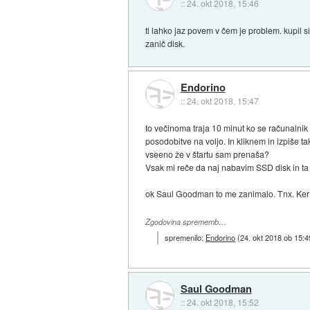
::
24. okt 2018, 15:46
ti lahko jaz povem v čem je problem. kupil
zanič disk.
Endorino
::
24. okt 2018, 15:47
to večinoma traja 10 minut ko se računalnik
posodobitve na voljo. In kliknem in izpiše 
vseeno že v štartu sam prenaša?
Vsak mi reče da naj nabavim SSD disk in ta 
ok Saul Goodman to me zanimalo. Tnx. Ker r
Zgodovina sprememb…
spremenilo:
Endorino
(
24. okt 2018 ob 15:4
Saul Goodman
::
24. okt 2018, 15:52