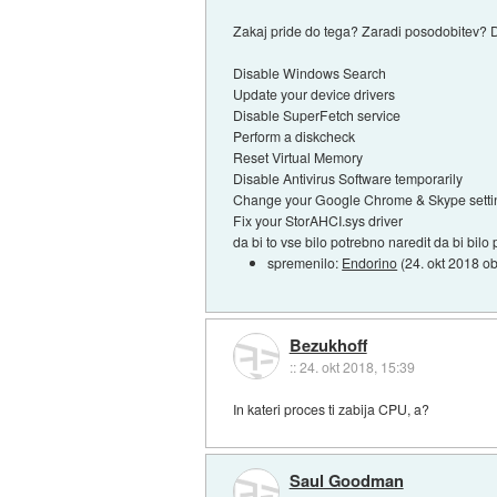
Zakaj pride do tega? Zaradi posodobitev? 
Disable Windows Search
Update your device drivers
Disable SuperFetch service
Perform a diskcheck
Reset Virtual Memory
Disable Antivirus Software temporarily
Change your Google Chrome & Skype setti
Fix your StorAHCI.sys driver
da bi to vse bilo potrebno naredit da bi bi
spremenilo:
Endorino
(
24. okt 2018 o
Bezukhoff
::
24. okt 2018, 15:39
In kateri proces ti zabija CPU, a?
Saul Goodman