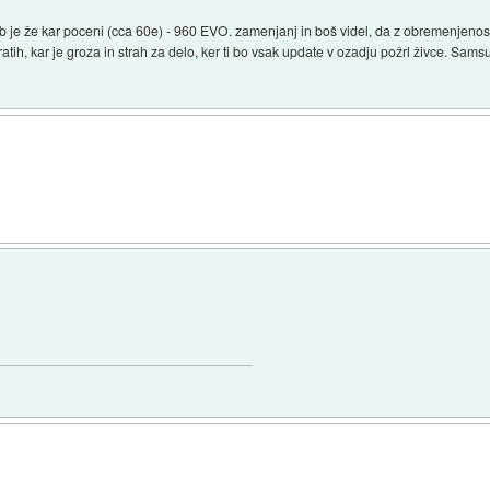
 je že kar poceni (cca 60e) - 960 EVO. zamenjanj in boš videl, da z obremenjenost
bratih, kar je groza in strah za delo, ker ti bo vsak update v ozadju požrl živce. Sa