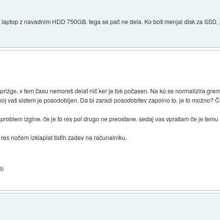
 si laptop z navadnim HDD 750GB. tega se pač ne dela. Ko boš menjal disk za SSD, 
 prižge. v tem času nemoreš delat nič ker je tok počasen. Na ko se normalizira gre
takoj vaš sistem je posodobljen. Da bi zaradi posodobitev zapolno to. je to možno? 
problem izgine. če je to res pol drugo ne preostane. sedaj vas vprašam če je temu
es nočem izklaplat tistih zadev na računalniku.
9
)