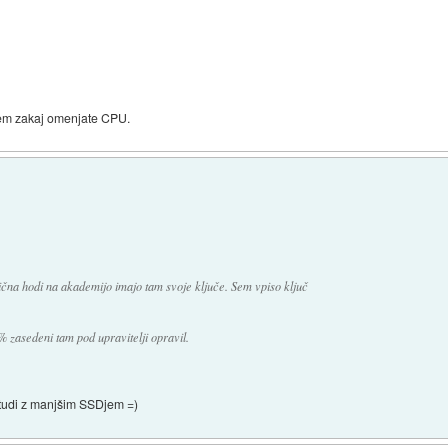
 vem zakaj omenjate CPU.
ična hodi na akademijo imajo tam svoje ključe. Sem vpiso ključ
 zasedeni tam pod upravitelji opravil.
tudi z manjšim SSDjem =)