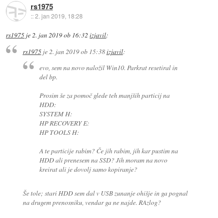
rs1975
::
2. jan 2019, 18:28
rs1975
je
2. jan 2019 ob 16:32
izjavil
:
rs1975
je
2. jan 2019 ob 15:38
izjavil
:
evo, sem na novo naložil Win10. Parkrat resetiral in
del bp.
Prosim še za pomoč glede teh manjših particij na
HDD:
SYSTEM H:
HP RECOVERY E:
HP TOOLS H:
A te particije rabim? Če jih rabim, jih kar pustim na
HDD ali prenesem na SSD? Jih moram na novo
kreirat ali je dovolj samo kopiranje?
Še tole; stari HDD sem dal v USB zunanje ohišje in ga pognal
na drugem prenosniku, vendar ga ne najde. RAzlog?