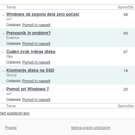
Tema
Sporočila
»
Windows ob zagonu dela zelo počasi
58
oo7
Oddelek:
Pomoč in nasveti
»
Prenosnik in problem?
50
Endorino
Oddelek:
Pomoč in nasveti
»
Čuden zvok trdega diska
67
filips
Oddelek:
Pomoč in nasveti
»
Kloniranje diska na SSD
19
Grizzly
Oddelek:
Pomoč in nasveti
»
Pomoč pri Windows 7
20
oo7
Oddelek:
Pomoč in nasveti
Tema
Sporočila
Več podobnih tem
Pravila
Večina pravic pridržanih