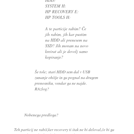
HDD:
SYSTEM H:
HP RECOVERY E:
HP TOOLS H:
A te particije rabim? Če
jih rabim, jih kar pustim
na HDD ali prenesem na
SSD? Jih moram na novo
kreirat ali je dovolj samo
kopiranje?
Še tole; stari HDD sem dal v USB
zunanje ohišje in ga pognal na drugem
prenosniku, vendar ga ne najde.
RAzlog?
Nobenega predloga?
Teh particij ne rabiš,ker recovery ti itak ne bi deloval,če bi ga