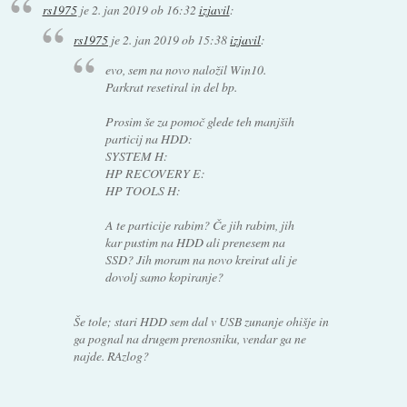
rs1975
je
2. jan 2019 ob 16:32
izjavil
:
rs1975
je
2. jan 2019 ob 15:38
izjavil
:
evo, sem na novo naložil Win10.
Parkrat resetiral in del bp.
Prosim še za pomoč glede teh manjših
particij na HDD:
SYSTEM H:
HP RECOVERY E:
HP TOOLS H:
A te particije rabim? Če jih rabim, jih
kar pustim na HDD ali prenesem na
SSD? Jih moram na novo kreirat ali je
dovolj samo kopiranje?
Še tole; stari HDD sem dal v USB zunanje ohišje in
ga pognal na drugem prenosniku, vendar ga ne
najde. RAzlog?