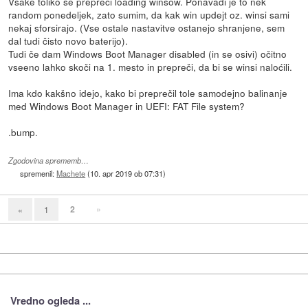
Vsake toliko se prepreči loading winsow. Ponavadi je to nek
random ponedeljek, zato sumim, da kak win updejt oz. winsi sami
nekaj sforsirajo. (Vse ostale nastavitve ostanejo shranjene, sem
dal tudi čisto novo baterijo).
Tudi če dam Windows Boot Manager disabled (in se osivi) očitno
vseeno lahko skoči na 1. mesto in prepreči, da bi se winsi naloćili.
Ima kdo kakšno idejo, kako bi preprečil tole samodejno balinanje
med Windows Boot Manager in UEFI: FAT File system?
.bump.
Zgodovina sprememb…
spremenil:
Machete
(
10. apr 2019 ob 07:31
)
2
»
«
1
Vredno ogleda ...