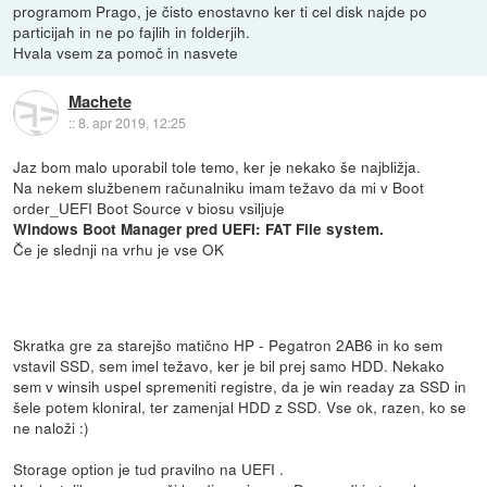
programom Prago, je čisto enostavno ker ti cel disk najde po
particijah in ne po fajlih in folderjih.
Hvala vsem za pomoč in nasvete
Machete
::
8. apr 2019, 12:25
Jaz bom malo uporabil tole temo, ker je nekako še najbližja.
Na nekem službenem računalniku imam težavo da mi v Boot
order_UEFI Boot Source v biosu vsiljuje
Windows Boot Manager pred UEFI: FAT File system.
Če je slednji na vrhu je vse OK
Skratka gre za starejšo matično HP - Pegatron 2AB6 in ko sem
vstavil SSD, sem imel težavo, ker je bil prej samo HDD. Nekako
sem v winsih uspel spremeniti registre, da je win readay za SSD in
šele potem kloniral, ter zamenjal HDD z SSD. Vse ok, razen, ko se
ne naloži :)
Storage option je tud pravilno na UEFI .