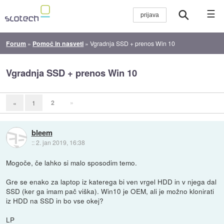
☰
Forum
»
Pomoč in nasveti
»
Vgradnja SSD + prenos Win 10
Vgradnja SSD + prenos Win 10
2
»
«
1
bleem
::
2. jan 2019, 16:38
Mogoče, če lahko si malo sposodim temo.
Gre se enako za laptop iz katerega bi ven vrgel HDD in v njega dal
SSD (ker ga imam pač viška). Win10 je OEM, ali je možno klonirati
iz HDD na SSD in bo vse okej?
LP