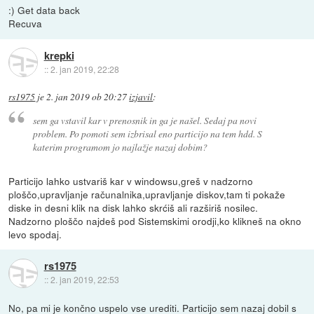
:) Get data back
Recuva
krepki
::
2. jan 2019, 22:28
rs1975
je
2. jan 2019 ob 20:27
izjavil
:
sem ga vstavil kar v prenosnik in ga je našel. Sedaj pa novi
problem. Po pomoti sem izbrisal eno particijo na tem hdd. S
katerim programom jo najlažje nazaj dobim?
Particijo lahko ustvariš kar v windowsu,greš v nadzorno
ploščo,upravljanje računalnika,upravljanje diskov,tam ti pokaže
diske in desni klik na disk lahko skrćiš ali razširiš nosilec.
Nadzorno ploščo najdeš pod Sistemskimi orodji,ko klikneš na okno
levo spodaj.
rs1975
::
2. jan 2019, 22:53
No, pa mi je končno uspelo vse urediti. Particijo sem nazaj dobil s