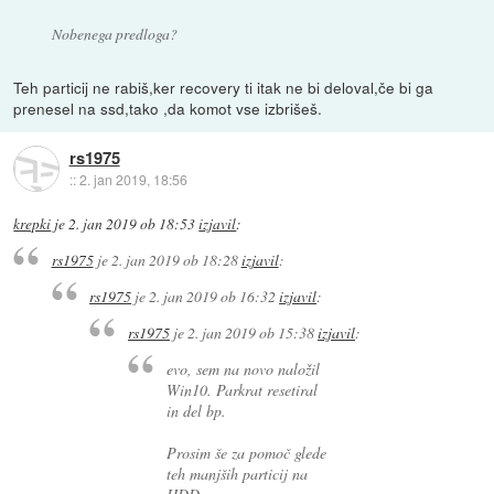
Nobenega predloga?
Teh particij ne rabiš,ker recovery ti itak ne bi deloval,če bi ga
prenesel na ssd,tako ,da komot vse izbrišeš.
rs1975
::
2. jan 2019, 18:56
krepki
je
2. jan 2019 ob 18:53
izjavil
:
rs1975
je
2. jan 2019 ob 18:28
izjavil
:
rs1975
je
2. jan 2019 ob 16:32
izjavil
:
rs1975
je
2. jan 2019 ob 15:38
izjavil
:
evo, sem na novo naložil
Win10. Parkrat resetiral
in del bp.
Prosim še za pomoč glede
teh manjših particij na