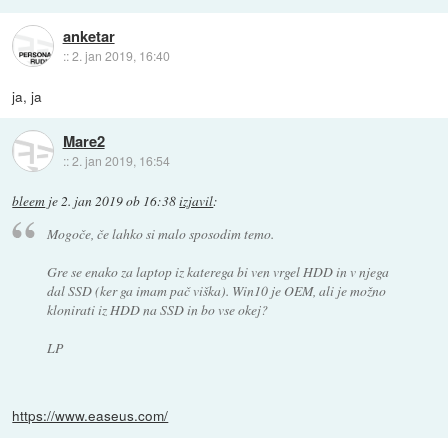
anketar
::
2. jan 2019, 16:40
ja, ja
Mare2
::
2. jan 2019, 16:54
bleem
je
2. jan 2019 ob 16:38
izjavil
:
Mogoče, če lahko si malo sposodim temo.
Gre se enako za laptop iz katerega bi ven vrgel HDD in v njega
dal SSD (ker ga imam pač viška). Win10 je OEM, ali je možno
klonirati iz HDD na SSD in bo vse okej?
LP
https://www.easeus.com/