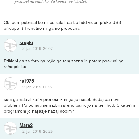
prenesel na ssd,tako ,da komot vse izbrišeš.
Ok, bom pobrisal ko mi bo ratal, da bo hdd viden preko USB
priklopa :) Trenutno mi ga ne prepozna
krepki
::
2. jan 2019, 20:07
Priklopi ga za foro na tv,če ga tam zazna in potem poskusi na
računalniku.
rs1975
::
2. jan 2019, 20:27
sem ga vstavil kar v prenosnik in ga je našel. Sedaj pa novi
problem. Po pomoti sem izbrisal eno particijo na tem hdd. S katerim
programom jo najlažje nazaj dobim?
Mare2
::
2. jan 2019, 20:29