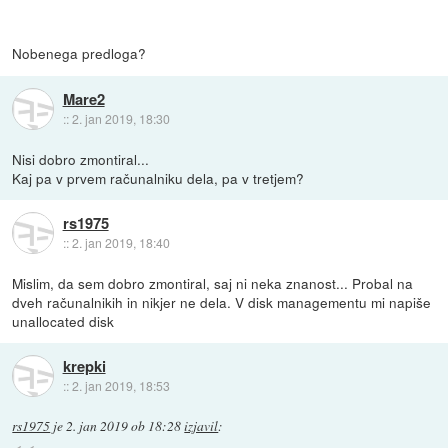
Nobenega predloga?
Mare2
::
2. jan 2019, 18:30
Nisi dobro zmontiral...
Kaj pa v prvem računalniku dela, pa v tretjem?
rs1975
::
2. jan 2019, 18:40
Mislim, da sem dobro zmontiral, saj ni neka znanost... Probal na
dveh računalnikih in nikjer ne dela. V disk managementu mi napiše
unallocated disk
krepki
::
2. jan 2019, 18:53
rs1975
je
2. jan 2019 ob 18:28
izjavil
: