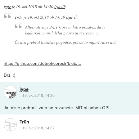
jype
je
19. okt 2018 ob 14:20
izjavil
:
Tr0n
je
19. okt 2018 ob 14:19
izjavil
:
Alternativa je .NET Core in hitro pozabis, da si
kadarkoli moral delat z Javo in si srecen. :)
Če nisi prebral licenčne pogodbe, potem to najbrž zares drži.
https://github.com/dotnet/coreclr/blob/...
Drži :)
jype
::
19. okt 2018, 14:30
Ja, niste prebrali, zato ne razumete. MIT ni noben GPL.
Tr0n
::
19. okt 2018, 14:37