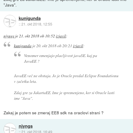
"Java".
kunigunda
::
21. okt 2018, 12:55
njyngs
je
21. okt 2018 ob 10:52
izjavil
:
kunigunda
je
20. okt 2018 ob 20:21
izjavil
:
Venomer omenjajo placljivost javaSE. kaj pa
JavaEE ?
JavaEE več ne obstaja. Jo je Oracle predal Eclipse Foundationu
v začetku leta.
Zdaj gre za JakartaEE. Ime je spremenjeno, ker si Oracle lasti
ime "Java".
Zakaj je potem se zmeraj EE8 sdk na oraclovi strani ?
njyngs
::
21. okt 2018, 16:49