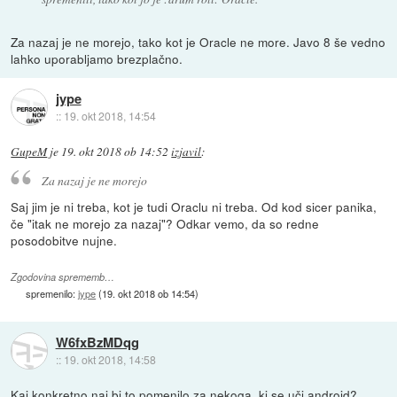
Za nazaj je ne morejo, tako kot je Oracle ne more. Javo 8 še vedno
lahko uporabljamo brezplačno.
jype
::
19. okt 2018, 14:54
GupeM
je
19. okt 2018 ob 14:52
izjavil
:
Za nazaj je ne morejo
Saj jim je ni treba, kot je tudi Oraclu ni treba. Od kod sicer panika,
če "itak ne morejo za nazaj"? Odkar vemo, da so redne
posodobitve nujne.
Zgodovina sprememb…
spremenilo:
jype
(
19. okt 2018 ob 14:54
)
W6fxBzMDqg
::
19. okt 2018, 14:58
Kaj konkretno naj bi to pomenilo za nekoga, ki se uči android?