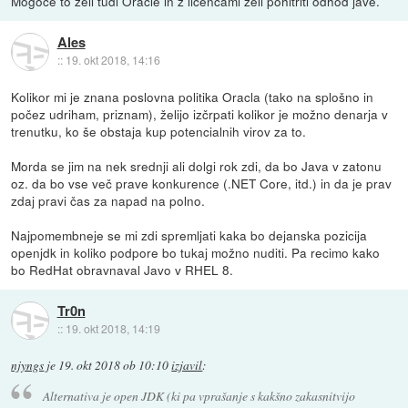
Mogoce to zeli tudi Oracle in z licencami zeli pohitriti odhod jave.
Ales
::
19. okt 2018, 14:16
Kolikor mi je znana poslovna politika Oracla (tako na splošno in
počez udriham, priznam), želijo izčrpati kolikor je možno denarja v
trenutku, ko še obstaja kup potencialnih virov za to.
Morda se jim na nek srednji ali dolgi rok zdi, da bo Java v zatonu
oz. da bo vse več prave konkurence (.NET Core, itd.) in da je prav
zdaj pravi čas za napad na polno.
Najpomembneje se mi zdi spremljati kaka bo dejanska pozicija
openjdk in koliko podpore bo tukaj možno nuditi. Pa recimo kako
bo RedHat obravnaval Javo v RHEL 8.
Tr0n
::
19. okt 2018, 14:19
njyngs
je
19. okt 2018 ob 10:10
izjavil
:
Alternativa je open JDK (ki pa vprašanje s kakšno zakasnitvijo