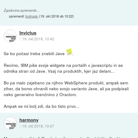
Zgodovina sprememb…
spremenil:
Isotropic
(
19. okt 2018 ob 10:22
)
Invictus
::
19. okt 2018, 10:42
Se bo počasi treba znebiti Jave
.
Recimo, IBM piše svoje widgete na portalih v javascriptu in se
odmika stran od Jave. Vsaj na produktih, kjer jaz delam...
Bo pa malo zajebano za njihov WebSphere produkt, ampak sem
ziher, da bomo ohranili neko svojo varianto Jave, ali pa podpisali
neko generalno licenčnino z Oraclom.
Ampak se mi bolj zdi, da bo tisto prvo...
harmony
::
19. okt 2018, 10:47