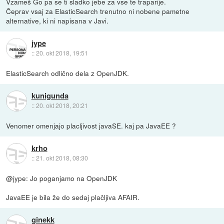
Vzameš Go pa se ti sladko jebe za vse te traparije.
Čeprav vsaj za ElasticSearch trenutno ni nobene pametne
alternative, ki ni napisana v Javi.
jype
::
20. okt 2018, 19:51
ElasticSearch odlično dela z OpenJDK.
kunigunda
::
20. okt 2018, 20:21
Venomer omenjajo placljivost javaSE. kaj pa JavaEE ?
krho
::
21. okt 2018, 08:30
@jype: Jo poganjamo na OpenJDK
JavaEE je bila že do sedaj plačljiva AFAIR.
ginekk