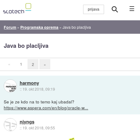
☰
Forum
»
Programska oprema
»
Java bo placljiva
Java bo placljiva
«
1
2
»
harmony
::
19. okt 2018, 09:19
Se je ze kdo na to temo kaj ubadal?
https://www.aspera.com/en/blog/oracle-w...
njyngs
::
19. okt 2018, 09:55