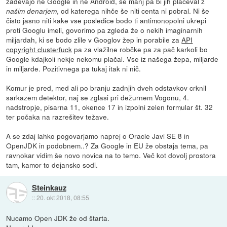
zadevajo ne Google in ne Android, še manj pa bi jih plačeval z
, od katerega nihče še niti centa ni pobral. Ni še
našim denarjem
čisto jasno niti kake vse posledice bodo ti antimonopolni ukrepi
proti Googlu imeli, govorimo pa zgleda že o nekih imaginarnih
miljardah, ki se bodo zlile v Googlov žep in porabile za
API
copyright clusterfuck
pa za vlažilne robčke pa za pač karkoli bo
Google kdajkoli nekje nekomu plačal. Vse iz našega žepa, miljarde
in miljarde. Pozitivnega pa tukaj itak ni nič.
Komur je pred, med ali po branju zadnjih dveh odstavkov crknil
sarkazem detektor, naj se zglasi pri dežurnem Vogonu, 4.
nadstropje, pisarna 11, okence 17 in izpolni zelen formular št. 32
ter počaka na razrešitev težave.
A se zdaj lahko pogovarjamo naprej o Oracle Javi SE 8 in
OpenJDK in podobnem..? Za Google in EU že obstaja tema, pa
ravnokar vidim še novo novica na to temo. Več kot dovolj prostora
tam, kamor to dejansko sodi.
Steinkauz
::
20. okt 2018, 08:55
Nucamo Open JDK že od štarta.