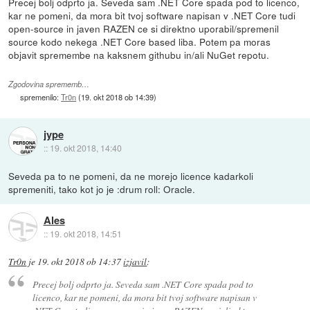
Precej bolj odprto ja. Seveda sam .NET Core spada pod to licenco,
kar ne pomeni, da mora bit tvoj software napisan v .NET Core tudi
open-source in javen RAZEN ce si direktno uporabil/spremenil
source kodo nekega .NET Core based liba. Potem pa moras
objavit spremembe na kaksnem githubu in/ali NuGet repotu.
Zgodovina sprememb…
spremenilo:
Tr0n
(
19. okt 2018 ob 14:39
)
jype
::
19. okt 2018, 14:40
Seveda pa to ne pomeni, da ne morejo licence kadarkoli
spremeniti, tako kot jo je :drum roll: Oracle.
Ales
::
19. okt 2018, 14:51
Tr0n
je
19. okt 2018 ob 14:37
izjavil
:
Precej bolj odprto ja. Seveda sam .NET Core spada pod to
licenco, kar ne pomeni, da mora bit tvoj software napisan v