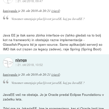
::
21. okt 2018, 09:47
kunigunda
je
20. okt 2018 ob 20:21
izjavil
:
Venomer omenjajo placljivost javaSE. kaj pa JavaEE ?
Java EE je itak samo zbirka interface-ov (lahko gledaš na to bolj
kot na framework) in obstajajo razne implementacije -
Glassfish/Payara itd je open-source. Samo aplikacijski serverji so
IMO itak out (razen za legacy zadeve), raje Spring (Spring Boot)
njyngs
::
21. okt 2018, 10:52
kunigunda
je
20. okt 2018 ob 20:21
izjavil
:
Venomer omenjajo placljivost javaSE. kaj pa JavaEE ?
JavaEE več ne obstaja. Jo je Oracle predal Eclipse Foundationu v
začetku leta.
Zdaj gre za JakartaEE. Ime je spremenjeno, ker si Oracle lasti ime