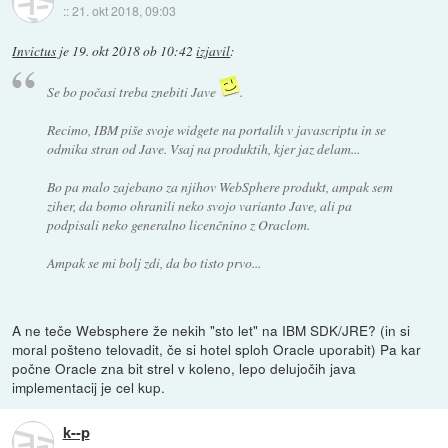
::
21. okt 2018, 09:03
Invictus
je
19. okt 2018 ob 10:42
izjavil
:
Se bo počasi treba znebiti Jave
.
Recimo, IBM piše svoje widgete na portalih v javascriptu in se
odmika stran od Jave. Vsaj na produktih, kjer jaz delam...
Bo pa malo zajebano za njihov WebSphere produkt, ampak sem
ziher, da bomo ohranili neko svojo varianto Jave, ali pa
podpisali neko generalno licenčnino z Oraclom.
Ampak se mi bolj zdi, da bo tisto prvo...
A ne teče Websphere že nekih "sto let" na IBM SDK/JRE? (in si
moral pošteno telovadit, če si hotel sploh Oracle uporabit) Pa kar
počne Oracle zna bit strel v koleno, lepo delujočih java
implementacij je cel kup.
k--p