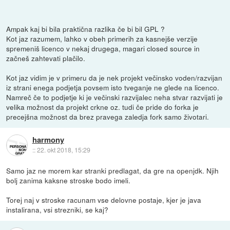
Ampak kaj bi bila praktična razlika če bi bil GPL ?
Kot jaz razumem, lahko v obeh primerih za kasnejše verzije
spremeniš licenco v nekaj drugega, magari closed source in
začneš zahtevati plačilo.
Kot jaz vidim je v primeru da je nek projekt večinsko voden/razvijan
iz strani enega podjetja povsem isto tveganje ne glede na licenco.
Namreč če to podjetje ki je večinski razvijalec neha stvar razvijati je
velika možnost da projekt crkne oz. tudi če pride do forka je
precejšna možnost da brez pravega zaledja fork samo životari.
harmony
::
22. okt 2018, 15:29
Samo jaz ne morem kar stranki predlagat, da gre na openjdk. Njih
bolj zanima kaksne stroske bodo imeli.
Torej naj v stroske racunam vse delovne postaje, kjer je java
instalirana, vsi strezniki, se kaj?