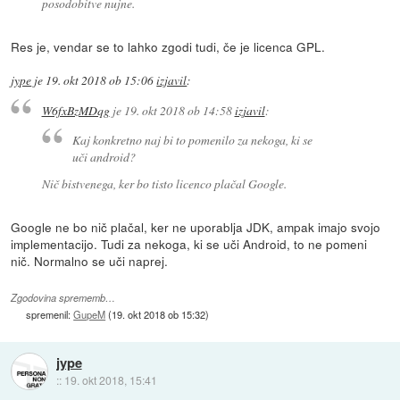
posodobitve nujne.
Res je, vendar se to lahko zgodi tudi, če je licenca GPL.
jype
je
19. okt 2018 ob 15:06
izjavil
:
W6fxBzMDqg
je
19. okt 2018 ob 14:58
izjavil
:
Kaj konkretno naj bi to pomenilo za nekoga, ki se
uči android?
Nič bistvenega, ker bo tisto licenco plačal Google.
Google ne bo nič plačal, ker ne uporablja JDK, ampak imajo svojo
implementacijo. Tudi za nekoga, ki se uči Android, to ne pomeni
nič. Normalno se uči naprej.
Zgodovina sprememb…
spremenil:
GupeM
(
19. okt 2018 ob 15:32
)
jype
::
19. okt 2018, 15:41