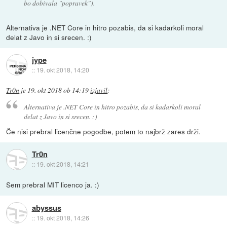
bo dobivala "popravek").
Alternativa je .NET Core in hitro pozabis, da si kadarkoli moral
delat z Javo in si srecen. :)
jype
::
19. okt 2018, 14:20
Tr0n
je
19. okt 2018 ob 14:19
izjavil
:
Alternativa je .NET Core in hitro pozabis, da si kadarkoli moral
delat z Javo in si srecen. :)
Če nisi prebral licenčne pogodbe, potem to najbrž zares drži.
Tr0n
::
19. okt 2018, 14:21
Sem prebral MIT licenco ja. :)
abyssus
::
19. okt 2018, 14:26