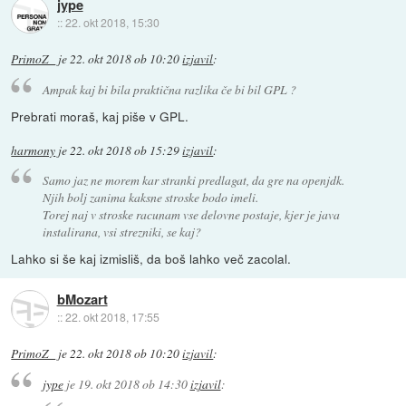
jype
::
22. okt 2018, 15:30
PrimoZ_
je
22. okt 2018 ob 10:20
izjavil
:
Ampak kaj bi bila praktična razlika če bi bil GPL ?
Prebrati moraš, kaj piše v GPL.
harmony
je
22. okt 2018 ob 15:29
izjavil
:
Samo jaz ne morem kar stranki predlagat, da gre na openjdk.
Njih bolj zanima kaksne stroske bodo imeli.
Torej naj v stroske racunam vse delovne postaje, kjer je java
instalirana, vsi strezniki, se kaj?
Lahko si še kaj izmisliš, da boš lahko več zacolal.
bMozart
::
22. okt 2018, 17:55
PrimoZ_
je
22. okt 2018 ob 10:20
izjavil
:
jype
je
19. okt 2018 ob 14:30
izjavil
: