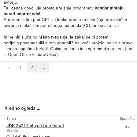
avtorju.
Ta licenca dovoljuje prosto urejanje programov
vendar morajo
ostati odprtokodni
Program izdan pod GPL se lahko prosto razmnožuje brezplačno
oziroma s plačilom potrošnega materiala (CD, embalaža, ...)
In ne niti slučajno ni isto tveganje, le zakaj se bi potem
podjetja/posamezniki s tem ubadali? Vsi večji projekti so se s pravo
licenco uspešno forkali. Običajno samo ime spremenijo pri tem (npr
iz Open Office v LibreOffice).
«
1
2
»
Vredno ogleda ...
Tema
Sporočila
»
JDK-8u211 ni več free for all
20
MrStein
Oddelek:
Programska oprema