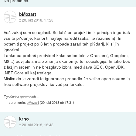
No problemo.
bMozart
::
20. okt 2018, 17:28
Veš zakaj sem se oglasil. Se lotiš en projekt in iz principa ingoriraš
vse te pi*darije, kar bi ti najraje naredil (zakar te razumem). In
potem ti projekt po 3 letih propade zarad teh pi?darij, ki si jih
ignoriral.
Lahko pa probaš predvidet kako se bo tole z Oraclom(, Googlom,
M$...) odvijalo z malo znanja ekonomije ter sociologije. In tako boš
z lažjim srcem in ne brezglavo izbral med Java SE 8, OpenJDK,
.NET Core ali kaj tretjega.
Mislim da je zaradi te ignorance propadlo že veliko open source in
free software projektov, še več pa forkalo.
Zgodovina sprememb…
spremenilo:
bMozart
(
20. okt 2018 ob 17:31
)
krho
::
20. okt 2018, 18:48