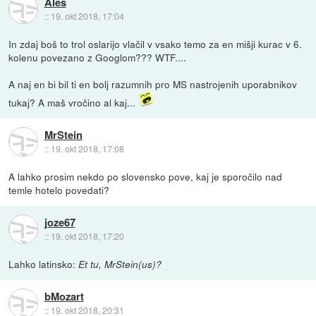
Ales
::
19. okt 2018, 17:04
In zdaj boš to trol oslarijo vlačil v vsako temo za en mišji kurac v 6.
kolenu povezano z Googlom??? WTF....
A naj en bi bil ti en bolj razumnih pro MS nastrojenih uporabnikov
tukaj? A maš vročino al kaj...
MrStein
::
19. okt 2018, 17:08
A lahko prosim nekdo po slovensko pove, kaj je sporočilo nad
temle hotelo povedati?
joze67
::
19. okt 2018, 17:20
Lahko latinsko:
Et tu, MrStein(us)?
bMozart
::
19. okt 2018, 20:31