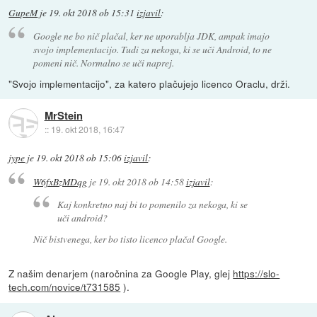
GupeM
je
19. okt 2018 ob 15:31
izjavil
:
Google ne bo nič plačal, ker ne uporablja JDK, ampak imajo
svojo implementacijo. Tudi za nekoga, ki se uči Android, to ne
pomeni nič. Normalno se uči naprej.
"Svojo implementacijo", za katero plačujejo licenco Oraclu, drži.
MrStein
::
19. okt 2018, 16:47
jype
je
19. okt 2018 ob 15:06
izjavil
:
W6fxBzMDqg
je
19. okt 2018 ob 14:58
izjavil
:
Kaj konkretno naj bi to pomenilo za nekoga, ki se
uči android?
Nič bistvenega, ker bo tisto licenco plačal Google.
Z našim denarjem (naročnina za Google Play, glej
https://slo-
tech.com/novice/t731585
).