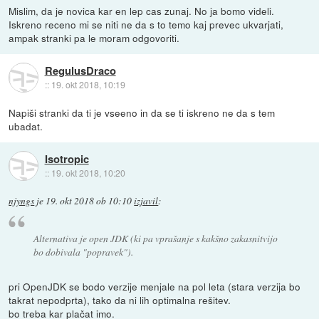
Mislim, da je novica kar en lep cas zunaj. No ja bomo videli.
Iskreno receno mi se niti ne da s to temo kaj prevec ukvarjati,
ampak stranki pa le moram odgovoriti.
RegulusDraco
::
19. okt 2018, 10:19
Napiši stranki da ti je vseeno in da se ti iskreno ne da s tem
ubadat.
Isotropic
::
19. okt 2018, 10:20
njyngs
je
19. okt 2018 ob 10:10
izjavil
:
Alternativa je open JDK (ki pa vprašanje s kakšno zakasnitvijo
bo dobivala "popravek").
pri OpenJDK se bodo verzije menjale na pol leta (stara verzija bo
takrat nepodprta), tako da ni lih optimalna rešitev.
bo treba kar plačat imo.