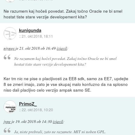
Ne razumem kaj hočeš povedat. Zakaj točno Oracle ne bi smel
hostat tiste stare verzije developement kita?
kunigunda
::
21. okt 2018, 18:11
njyngs
je
21. okt 2018 ob 16:49
izjavil
:
Ne razumem kaj hočeš povedat. Zakaj točno Oracle ne bi smel
hostat tiste stare verzije developement kita?
Ker tm nic ne pise o placljivosti za EE8 sdk, samo za EE7, updejte
8 se zmeri imajo, zato je vse skupaj malo konfuzno da na splosno
niso dali placljivo celo verzijo ampak samo SE.
PrimoZ_
::
22. okt 2018, 10:20
jype
je
19. okt 2018 ob 14:30
izjavil
:
Ja, niste prebrali, zato ne razumete. MIT ni noben GPL.