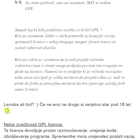
Ja, niste prebrali, zato ne razumete. MIT ni noben
GPL.
Ampak kaj bi bila praktična razlika če bi bil GPL ?
Kot jaz razumem, lahko v obeh primerih za kasnejše verzije
spremeniš licenco v nekaj drugega, magari closed source in
začneš zahtevati plačilo.
Kot jaz vidim je v primeru da je nek projekt večinsko
voden/razvijan iz strani enega podjetja povsem isto tveganje ne
glede na licenco. Namreč če to podjetje ki je večinski razvijalec
neha stvar razvijati je velika možnost da projekt crkne oz. tudi če
pride do forka je precejšna možnost da brez pravega zaledja fork
samo životari.
Lenoba ali trol? :) Če ne eno ne drugo si verjetno star pod 18 let
Nekaj značilnosti GPL licence:
Ta licenca dovoljuje prosto razmnoževanje, urejanje kode,
izboljševanje programa. Spremembe mora urejevalec poslati nazaj