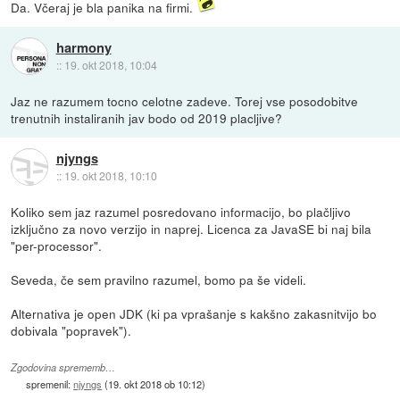
Da. Včeraj je bla panika na firmi.
harmony
::
19. okt 2018, 10:04
Jaz ne razumem tocno celotne zadeve. Torej vse posodobitve
trenutnih instaliranih jav bodo od 2019 placljive?
njyngs
::
19. okt 2018, 10:10
Koliko sem jaz razumel posredovano informacijo, bo plačljivo
izključno za novo verzijo in naprej. Licenca za JavaSE bi naj bila
"per-processor".
Seveda, če sem pravilno razumel, bomo pa še videli.
Alternativa je open JDK (ki pa vprašanje s kakšno zakasnitvijo bo
dobivala "popravek").
Zgodovina sprememb…
spremenil:
njyngs
(
19. okt 2018 ob 10:12
)