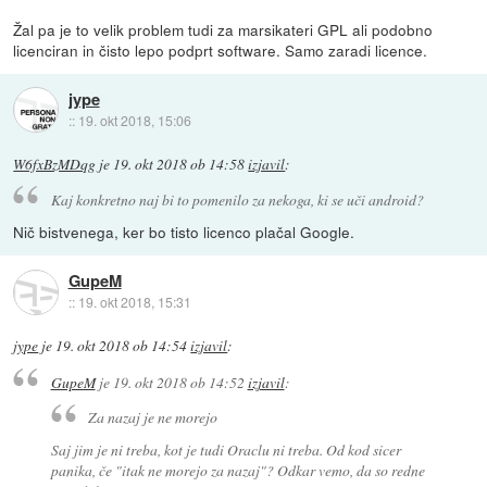
Žal pa je to velik problem tudi za marsikateri GPL ali podobno
licenciran in čisto lepo podprt software. Samo zaradi licence.
jype
::
19. okt 2018, 15:06
W6fxBzMDqg
je
19. okt 2018 ob 14:58
izjavil
:
Kaj konkretno naj bi to pomenilo za nekoga, ki se uči android?
Nič bistvenega, ker bo tisto licenco plačal Google.
GupeM
::
19. okt 2018, 15:31
jype
je
19. okt 2018 ob 14:54
izjavil
:
GupeM
je
19. okt 2018 ob 14:52
izjavil
:
Za nazaj je ne morejo
Saj jim je ni treba, kot je tudi Oraclu ni treba. Od kod sicer
panika, če "itak ne morejo za nazaj"? Odkar vemo, da so redne