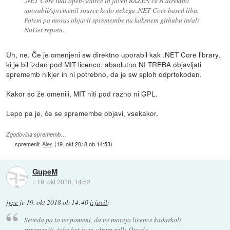
.NET Core tudi open-source in javen RAZEN ce si direktno
uporabil/spremenil source kodo nekega .NET Core based liba.
Potem pa moras objavit spremembe na kaksnem githubu in/ali
NuGet repotu.
Uh, ne. Če je omenjeni sw direktno uporabil kak .NET Core library,
ki je bil izdan pod MIT licenco, absolutno NI TREBA objavljati
sprememb nikjer in ni potrebno, da je sw sploh odprtokoden.
Kakor so že omenili, MIT niti pod razno ni GPL.
Lepo pa je, če se spremembe objavi, vsekakor.
Zgodovina sprememb…
spremenil:
Ales
(
19. okt 2018 ob 14:53
)
GupeM
::
19. okt 2018, 14:52
jype
je
19. okt 2018 ob 14:40
izjavil
:
Seveda pa to ne pomeni, da ne morejo licence kadarkoli
spremeniti, tako kot jo je :drum roll: Oracle.