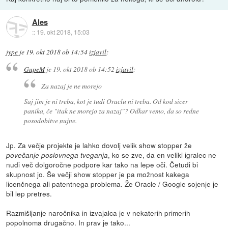
Ales
::
19. okt 2018, 15:03
jype
je
19. okt 2018 ob 14:54
izjavil
:
GupeM
je
19. okt 2018 ob 14:52
izjavil
:
Za nazaj je ne morejo
Saj jim je ni treba, kot je tudi Oraclu ni treba. Od kod sicer
panika, če "itak ne morejo za nazaj"? Odkar vemo, da so redne
posodobitve nujne.
Jp. Za večje projekte je lahko dovolj velik show stopper že
, ko se zve, da en veliki igralec ne
povečanje poslovnega tveganja
nudi več dolgoročne podpore kar tako na lepe oči. Četudi bi
skupnost jo. Še večji show stopper je pa možnost kakega
licenčnega ali patentnega problema. Že Oracle / Google sojenje je
bil lep pretres.
Razmišljanje naročnika in izvajalca je v nekaterih primerih
popolnoma drugačno. In prav je tako...