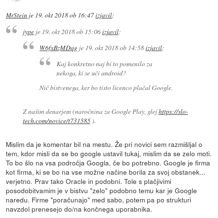
MrStein
je
19. okt 2018 ob 16:47
izjavil
:
jype
je
19. okt 2018 ob 15:06
izjavil
:
W6fxBzMDqg
je
19. okt 2018 ob 14:58
izjavil
:
Kaj konkretno naj bi to pomenilo za
nekoga, ki se uči android?
Nič bistvenega, ker bo tisto licenco plačal Google.
Z našim denarjem (naročnina za Google Play, glej
https://slo-
tech.com/novice/t731585
).
Mislim da je komentar bil na mestu. Že pri novici sem razmišljal o
tem, kdor misli da se bo google ustavil tukaj, mislim da se zelo moti.
To bo šlo na vsa področja Googla, če bo potrebno. Google je firma
kot firma, ki se bo na vse možne načine borila za svoj obstanek...
verjetno. Prav tako Oracle in podobni. Tole s plačjivimi
posodobitvamim je v bistvu "zelo" podobno temu kar je Google
naredu. Firme "poračunajo" med sabo, potem pa po strukturi
navzdol prenesejo do/na končnega uporabnika.