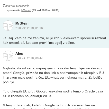
Zgodovina sprememb…
spremenilo:
bMozart
(
19. okt 2018 ob 20:38
)
MrStein
::
20. okt 2018, 01:16
Ja, saj. Zato pa me zanima, ali je kdo v Ales-evem sporočilu razbral
kak smisel, ali, kot sam pravi, ima zgolj vročino.
Ales
::
20. okt 2018, 06:44
Najbolje, da od sedaj naprej nekdo v vsako temo, kjer se slučajno
omeni
, privleče na dan link o antimonopolnih ukrepih v EU
Google
in zraven malo pošinfa čez EU/whatever nekoga matra. Za boljše
počutje.
To o ukrepih EU proti Googlu vsekakor sodi v temo o Oracle Java
SE 8 licencah po januarju 2019.
V temo o licencah, katerih Google ne bo niti plačeval, ker ne