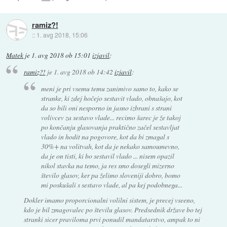
ramiz?!
::
1. avg 2018, 15:06
Matek
je
1. avg 2018 ob 15:01
izjavil
:
ramiz?!
je
1. avg 2018 ob 14:42
izjavil
:
meni je pri vsemu temu zanimivo samo to, kako se
stranke, ki zdej hočejo sestavit vlado, obnašajo, kot
da so bili oni nesporno in jasno izbrani s strani
volivcev za sestavo vlade... recimo šarec je že takoj
po končanju glasovanja praktično začel sestavljat
vlado in hodit na pogovore, kot da bi zmagal s
30%+ na volitvah, kot da je nekako samoumevno,
da je on tisti, ki bo sestavil vlado ... nisem opazil
nikol stavka na temo, ja res smo dosegli mizerno
število glasov, ker pa želimo sloveniji dobro, bomo
mi poskušali s sestavo vlade, al pa kej podobnega...
Dokler imamo proporcionalni volilni sistem, je precej vseeno,
kdo je bil zmagovalec po številu glasov. Predsednik države bo tej
stranki sicer praviloma prvi ponudil mandatarstvo, ampak to ni