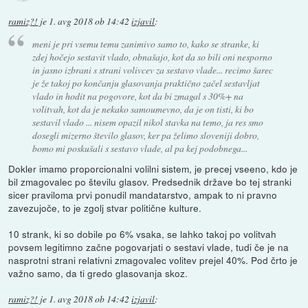
ramiz?!
je
1. avg 2018 ob 14:42
izjavil
:
meni je pri vsemu temu zanimivo samo to, kako se stranke, ki
zdej hočejo sestavit vlado, obnašajo, kot da so bili oni nesporno
in jasno izbrani s strani volivcev za sestavo vlade... recimo šarec
je že takoj po končanju glasovanja praktično začel sestavljat
vlado in hodit na pogovore, kot da bi zmagal s 30%+ na
volitvah, kot da je nekako samoumevno, da je on tisti, ki bo
sestavil vlado ... nisem opazil nikol stavka na temo, ja res smo
dosegli mizerno število glasov, ker pa želimo sloveniji dobro,
bomo mi poskušali s sestavo vlade, al pa kej podobnega...
Dokler imamo proporcionalni volilni sistem, je precej vseeno, kdo je
bil zmagovalec po številu glasov. Predsednik države bo tej stranki
sicer praviloma prvi ponudil mandatarstvo, ampak to ni pravno
zavezujoče, to je zgolj stvar politične kulture.
10 strank, ki so dobile po 6% vsaka, se lahko takoj po volitvah
povsem legitimno začne pogovarjati o sestavi vlade, tudi če je na
nasprotni strani relativni zmagovalec volitev prejel 40%. Pod črto je
važno samo, da ti gredo glasovanja skoz.
ramiz?!
je
1. avg 2018 ob 14:42
izjavil
: