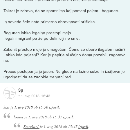
Takrat je zdravo, da se spomnimo kaj pomeni pojem - begunec.
In seveda šele nato primerno obravnavati prišleka.
Begunec lahko legalno prestopi mejo.
Ilegalni migrant pa že po definiciji ne sme.
Zakonit prestop meje je omogočen. Čemu se ubere ilegalen način?
Lahko kdo pojasni? Ker je papirje slučajno doma pozabil, zagotovo
ne.
Proces postopanja je jasen. Ne glede na lažne solze in izsiljevanje
ugodnosti da se zaobide trenutni red.
3p
::
1. avg 2018, 16:43
kixs
je
1. avg 2018 ob 15:50
izjavil
:
louser
je
1. avg 2018 ob 15:37
izjavil
:
Smrekar1
je
1. avg 2018 ob 13:45
izjavil
: