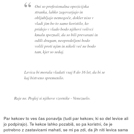
Oni so profesionalna opozicijska
stranka, lahko zagovarjajo in
obljubljajo nemogoče, dokler niso v
vladi jim bo to samo koristilo, ko
pridejo v vlado bodo njihovi volivci
kmalu spoznali, da so bili prevarani in
odšli drugam, neopredeljeni bodo
volili proti njim in nikoli več ne bodo
tam, kjer so sedaj.
Levica bi morala vladati vsaj 8 do 16 let, da bi se
kaj bistveno spremenilo.
Raje ne. Poglej si njihove vzornike - Venezuelo.
Par kekcev to ves čas ponavlja (tudi par kekcev, ki so del levice ali
jo podpirajo). Te kekce lahko pozabiš, so pa koristni, če je
potrebno z zastavicami mahati, se mi pa zdi, da jih niti levica sama