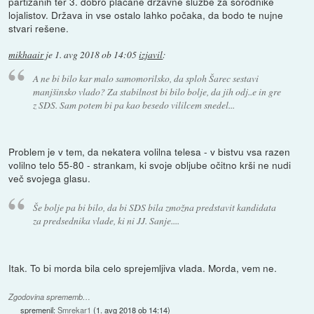
partizanih ter 3. dobro plačane državne službe za sorodnike
lojalistov. Država in vse ostalo lahko počaka, da bodo te nujne
stvari rešene.
mikhaair
je
1. avg 2018 ob 14:05
izjavil
:
A ne bi bilo kar malo samomorilsko, da sploh Šarec sestavi
manjšinsko vlado? Za stabilnost bi bilo bolje, da jih odj..e in gre
z SDS. Sam potem bi pa kao besedo vililcem snedel...
Problem je v tem, da nekatera volilna telesa - v bistvu vsa razen
volilno telo 55-80 - strankam, ki svoje obljube očitno krši ne nudi
več svojega glasu.
Še bolje pa bi bilo, da bi SDS bila zmožna predstavit kandidata
za predsednika vlade, ki ni JJ. Sanje....
Itak. To bi morda bila celo sprejemljiva vlada. Morda, vem ne.
Zgodovina sprememb…
spremenil:
Smrekar1
(
1. avg 2018 ob 14:14
)