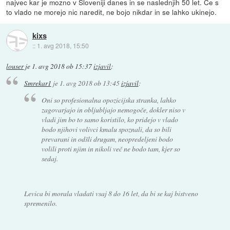
najvec kar je mozno v Sloveniji danes in se naslednjih 50 let. Ce s
to vlado ne morejo nic naredit, ne bojo nikdar in se lahko ukinejo.
kixs
::
1. avg 2018, 15:50
louser
je
1. avg 2018 ob 15:37
izjavil
:
Smrekar1
je
1. avg 2018 ob 13:45
izjavil
:
Oni so profesionalna opozicijska stranka, lahko
zagovarjajo in obljubljajo nemogoče, dokler niso v
vladi jim bo to samo koristilo, ko pridejo v vlado
bodo njihovi volivci kmalu spoznali, da so bili
prevarani in odšli drugam, neopredeljeni bodo
volili proti njim in nikoli več ne bodo tam, kjer so
sedaj.
Levica bi morala vladati vsaj 8 do 16 let, da bi se kaj bistveno
spremenilo.