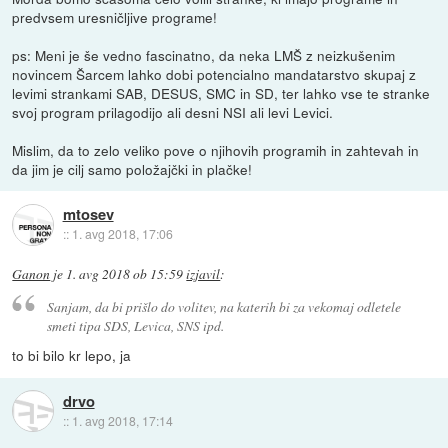
predvsem uresničljive programe!
ps: Meni je še vedno fascinatno, da neka LMŠ z neizkušenim
novincem Šarcem lahko dobi potencialno mandatarstvo skupaj z
levimi strankami SAB, DESUS, SMC in SD, ter lahko vse te stranke
svoj program prilagodijo ali desni NSI ali levi Levici.
Mislim, da to zelo veliko pove o njihovih programih in zahtevah in
da jim je cilj samo položajčki in plačke!
mtosev
::
1. avg 2018, 17:06
Ganon
je
1. avg 2018 ob 15:59
izjavil
:
Sanjam, da bi prišlo do volitev, na katerih bi za vekomaj odletele
smeti tipa SDS, Levica, SNS ipd.
to bi bilo kr lepo, ja
drvo
::
1. avg 2018, 17:14