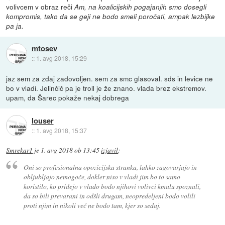
volivcem v obraz reči
Am, na koalicijskih pogajanjih smo dosegli
kompromis, tako da se geji ne bodo smeli poročati, ampak lezbijke
pa ja.
mtosev
::
1. avg 2018, 15:29
jaz sem za zdaj zadovoljen. sem za smc glasoval. sds in levice ne
bo v vladi. Jelinčič pa je troll je že znano. vlada brez ekstremov.
upam, da Šarec pokaže nekaj dobrega
louser
::
1. avg 2018, 15:37
Smrekar1
je
1. avg 2018 ob 13:45
izjavil
:
Oni so profesionalna opozicijska stranka, lahko zagovarjajo in
obljubljajo nemogoče, dokler niso v vladi jim bo to samo
koristilo, ko pridejo v vlado bodo njihovi volivci kmalu spoznali,
da so bili prevarani in odšli drugam, neopredeljeni bodo volili
proti njim in nikoli več ne bodo tam, kjer so sedaj.