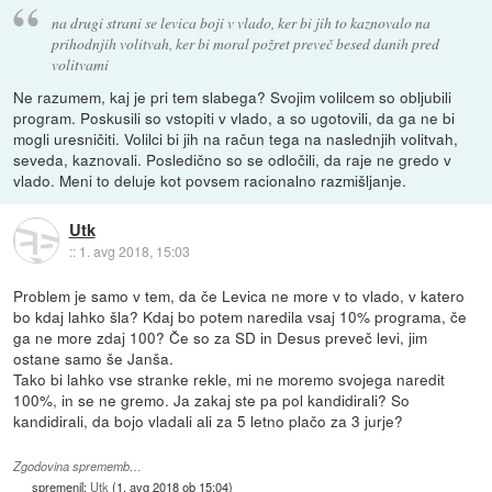
na drugi strani se levica boji v vlado, ker bi jih to kaznovalo na
prihodnjih volitvah, ker bi moral požret preveč besed danih pred
volitvami
Ne razumem, kaj je pri tem slabega? Svojim volilcem so obljubili
program. Poskusili so vstopiti v vlado, a so ugotovili, da ga ne bi
mogli uresničiti. Volilci bi jih na račun tega na naslednjih volitvah,
seveda, kaznovali. Posledično so se odločili, da raje ne gredo v
vlado. Meni to deluje kot povsem racionalno razmišljanje.
Utk
::
1. avg 2018, 15:03
Problem je samo v tem, da če Levica ne more v to vlado, v katero
bo kdaj lahko šla? Kdaj bo potem naredila vsaj 10% programa, če
ga ne more zdaj 100? Če so za SD in Desus preveč levi, jim
ostane samo še Janša.
Tako bi lahko vse stranke rekle, mi ne moremo svojega naredit
100%, in se ne gremo. Ja zakaj ste pa pol kandidirali? So
kandidirali, da bojo vladali ali za 5 letno plačo za 3 jurje?
Zgodovina sprememb…
spremenil:
Utk
(
1. avg 2018 ob 15:04
)