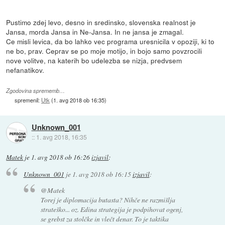
Pustimo zdej levo, desno in sredinsko, slovenska realnost je
Jansa, morda Jansa in Ne-Jansa. In ne jansa je zmagal.
Ce misli levica, da bo lahko vec programa uresnicila v opoziji, ki to
ne bo, prav. Ceprav se po moje motijo, in bojo samo povzrocili
nove volitve, na katerih bo udelezba se nizja, predvsem
nefanatikov.
Zgodovina sprememb…
spremenil:
Utk
(
1. avg 2018 ob 16:35
)
Unknown_001
::
1. avg 2018, 16:35
Matek
je
1. avg 2018 ob 16:26
izjavil
:
Unknown_001
je
1. avg 2018 ob 16:15
izjavil
:
@Matek
Torej je diplomacija butasta? Nihče ne razmišlja
strateško... oz. Edina strategija je podpihovat ogenj,
se grebst za stolčke in vlečt denar. To je taktika