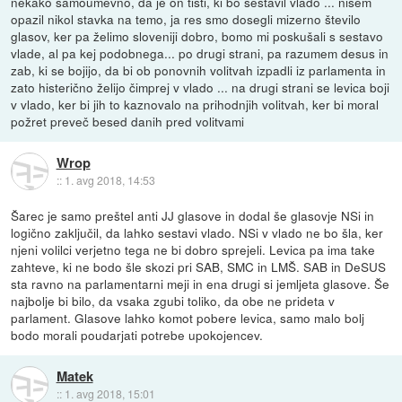
nekako samoumevno, da je on tisti, ki bo sestavil vlado ... nisem
opazil nikol stavka na temo, ja res smo dosegli mizerno število
glasov, ker pa želimo sloveniji dobro, bomo mi poskušali s sestavo
vlade, al pa kej podobnega... po drugi strani, pa razumem desus in
zab, ki se bojijo, da bi ob ponovnih volitvah izpadli iz parlamenta in
zato histerično želijo čimprej v vlado ... na drugi strani se levica boji
v vlado, ker bi jih to kaznovalo na prihodnjih volitvah, ker bi moral
požret preveč besed danih pred volitvami
Wrop
::
1. avg 2018, 14:53
Šarec je samo preštel anti JJ glasove in dodal še glasovje NSi in
logično zaključil, da lahko sestavi vlado. NSi v vlado ne bo šla, ker
njeni volilci verjetno tega ne bi dobro sprejeli. Levica pa ima take
zahteve, ki ne bodo šle skozi pri SAB, SMC in LMŠ. SAB in DeSUS
sta ravno na parlamentarni meji in ena drugi si jemljeta glasove. Še
najbolje bi bilo, da vsaka zgubi toliko, da obe ne prideta v
parlament. Glasove lahko komot pobere levica, samo malo bolj
bodo morali poudarjati potrebe upokojencev.
Matek
::
1. avg 2018, 15:01