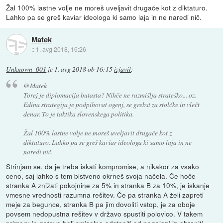
Žal 100% lastne volje ne moreš uveljavit drugače kot z diktaturo.
Lahko pa se greš kaviar ideologa ki samo laja in ne naredi nič.
Matek
::
1. avg 2018, 16:26
Unknown_001
je
1. avg 2018 ob 16:15
izjavil
:
@Matek
Torej je diplomacija butasta? Nihče ne razmišlja strateško... oz.
Edina strategija je podpihovat ogenj, se grebst za stolčke in vlečt
denar. To je taktika slovenskega politika.
Žal 100% lastne volje ne moreš uveljavit drugače kot z
diktaturo. Lahko pa se greš kaviar ideologa ki samo laja in ne
naredi nič.
Strinjam se, da je treba iskati kompromise, a nikakor za vsako
ceno, saj lahko s tem bistveno okrneš svoja načela. Če hoče
stranka A znižati pokojnine za 5% in stranka B za 10%, je iskanje
vmesne vrednosti razumna rešitev. Če pa stranka A želi zapreti
meje za begunce, stranka B pa jim dovoliti vstop, je za oboje
povsem nedopustna rešitev v državo spustiti polovico. V takem