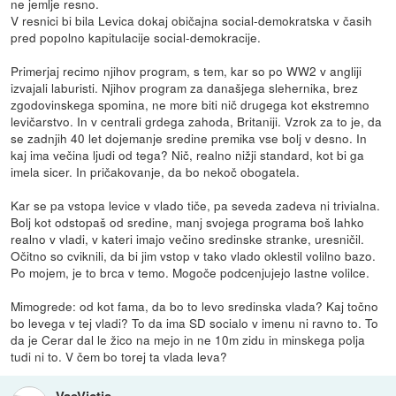
ne jemlje resno.
V resnici bi bila Levica dokaj običajna social-demokratska v časih
pred popolno kapitulacije social-demokracije.
Primerjaj recimo njihov program, s tem, kar so po WW2 v angliji
izvajali laburisti. Njihov program za današjega slehernika, brez
zgodovinskega spomina, ne more biti nič drugega kot ekstremno
levičarstvo. In v centrali grdega zahoda, Britaniji. Vzrok za to je, da
se zadnjih 40 let dojemanje sredine premika vse bolj v desno. In
kaj ima večina ljudi od tega? Nič, realno nižji standard, kot bi ga
imela sicer. In pričakovanje, da bo nekoč obogatela.
Kar se pa vstopa levice v vlado tiče, pa seveda zadeva ni trivialna.
Bolj kot odstopaš od sredine, manj svojega programa boš lahko
realno v vladi, v kateri imajo večino sredinske stranke, uresničil.
Očitno so cviknili, da bi jim vstop v tako vlado oklestil volilno bazo.
Po mojem, je to brca v temo. Mogoče podcenjujejo lastne volilce.
Mimogrede: od kot fama, da bo to levo sredinska vlada? Kaj točno
bo levega v tej vladi? To da ima SD socialo v imenu ni ravno to. To
da je Cerar dal le žico na mejo in ne 10m zidu in minskega polja
tudi ni to. V čem bo torej ta vlada leva?