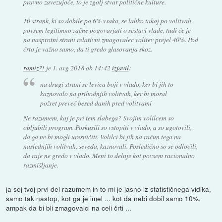
pravno zavezujoče, to je zgolj stvar politične kulture.
10 strank, ki so dobile po 6% vsaka, se lahko takoj po volitvah
povsem legitimno začne pogovarjati o sestavi vlade, tudi če je
na nasprotni strani relativni zmagovalec volitev prejel 40%. Pod
črto je važno samo, da ti gredo glasovanja skoz.
ramiz?!
je
1. avg 2018 ob 14:42
izjavil
:
na drugi strani se levica boji v vlado, ker bi jih to
kaznovalo na prihodnjih volitvah, ker bi moral
požret preveč besed danih pred volitvami
Ne razumem, kaj je pri tem slabega? Svojim volilcem so
obljubili program. Poskusili so vstopiti v vlado, a so ugotovili,
da ga ne bi mogli uresničiti. Volilci bi jih na račun tega na
naslednjih volitvah, seveda, kaznovali. Posledično so se odločili,
da raje ne gredo v vlado. Meni to deluje kot povsem racionalno
razmišljanje.
ja sej tvoj prvi del razumem in to mi je jasno iz statističnega vidika,
samo tak nastop, kot ga je imel ... kot da nebi dobil samo 10%,
ampak da bi bli zmagovalci na celi črti ...