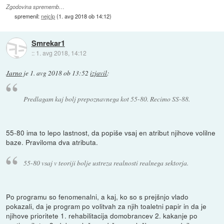
Zgodovina sprememb…
spremenil:
nejclp
(
1. avg 2018 ob 14:12
)
Smrekar1
::
1. avg 2018, 14:12
Jarno
je
1. avg 2018 ob 13:52
izjavil
:
Predlagam kaj bolj prepoznavnega kot 55-80. Recimo SS-88.
55-80 ima to lepo lastnost, da popiše vsaj en atribut njihove volilne
baze. Praviloma dva atributa.
55-80 vsaj v teoriji bolje ustreza realnosti realnega sektorja.
Po programu so fenomenalni, a kaj, ko so s prejšnjo vlado
pokazali, da je program po volitvah za njih toaletni papir in da je
njihove prioritete 1. rehabilitacija domobrancev 2. kakanje po