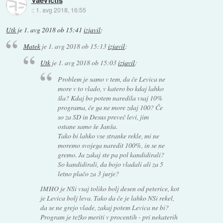
VaeVictis
::
1. avg 2018, 16:55
Utk
je
1. avg 2018 ob 15:41
izjavil
:
Matek
je
1. avg 2018 ob 15:13
izjavil
:
Utk
je
1. avg 2018 ob 15:03
izjavil
:
Problem je samo v tem, da če Levica ne
more v to vlado, v katero bo kdaj lahko
šla? Kdaj bo potem naredila vsaj 10%
programa, če ga ne more zdaj 100? Če
so za SD in Desus preveč levi, jim
ostane samo še Janša.
Tako bi lahko vse stranke rekle, mi ne
moremo svojega naredit 100%, in se ne
gremo. Ja zakaj ste pa pol kandidirali?
So kandidirali, da bojo vladali ali za 5
letno plačo za 3 jurje?
IMHO je NSi vsaj toliko bolj desen od peterice, kot
je Levica bolj leva. Tako da če je lahko NSi rekel,
da se ne grejo vlade, zakaj potem Levica ne bi?
Program je težko meriti v procentih - pri nekaterih