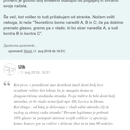
primeru je gotovo bolj smiselno odstopiti od pogajanj in ohraniti
svoja načela.
Še več, kot volilec to tudi pričakujem od stranke. Nočem voliti
nekoga, ki reče "Teoretično bomo naredili A, B in C; če pa dobimo
premalo glasov, gremo pa v vlado, ki bo sicer naredila A, a tudi
kontra B in kontra C".
Zgodovina sprememb…
spremenil:
Matek
(
1. avg 2018 ob 16:31
)
Utk
::
1. avg 2018, 16:31
Kot prvo, v preteklosti smo dostikrat imeli dosti bolj leve
rezultate volitev kot tokrat, ko je zmagala desna in
drugouvrščena sredinska stranka. Tvoje trditve bi bile dosti bolj
smiselne, če bi vlado sestavljali npr. SD, Levica in Desus.
Kot drugo - od kdaj je delovanje v vladi edini smiseln cilj in
razlog za obstoj vsake stranke? Povsem legitimno je pobrati
10% glasov in zastopati interese svojih volilcev iz opozicije,
konec koncev gre za volitve v državni zbor in ta ima 90 sedežev.