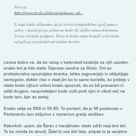
Novica:
http://www.rtvslo.si/slovenija/mesec-ob...
Iz tega lahko sklepamo, da je levica kompatibilna zgolj sama s
seboj, v koalicijo pa očitno ne bodo šli, dokler nima ekstremna
levica večinske podpore. Torej se bodo samo hranili za koritom,
od njih pa ni pričakovati kakšne koristi.
Levica dobro ve, da bo vstop v katerokoli koalicijo za njih usoden,
enako kot je bila vlada Tsiprasa usodna za Sirizo. Oni so
profesionalna opozicijska stranka, lahko zagovarjajo in obljubljajo
nemogoče, dokler niso v vladi jim bo to samo koristilo, ko pridejo v
vlado bodo njihovi volivci kmalu spoznali, da so bili prevarani in
odšli drugam, neopredeljeni bodo volili proti njim in nikoli več ne
bodo tam, kjer so sedaj.
Enako velja za SNS in 55-80. To pomeni, da je 38 poslancev v
Parlamentu tam izključno z namenom gretja stolčkov.
Kakorkoli, upam, da Šarec z manjšinsko vlado zdrži vsaj dve leti.
To bo morda že dovolj. Želel bi vsa štiri leta, ampak to je verjetno