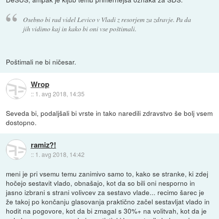
Osebno bi rad videl Levico v Vladi z resorjem za zdravje. Pa da
jih vidimo kaj in kako bi oni vse poštimali.
Poštimali ne bi ničesar.
Wrop
::
1. avg 2018, 14:35
Seveda bi, podaljšali bi vrste in tako naredili zdravstvo še bolj vsem
dostopno.
ramiz?!
::
1. avg 2018, 14:42
meni je pri vsemu temu zanimivo samo to, kako se stranke, ki zdej
hočejo sestavit vlado, obnašajo, kot da so bili oni nesporno in
jasno izbrani s strani volivcev za sestavo vlade... recimo šarec je
že takoj po končanju glasovanja praktično začel sestavljat vlado in
hodit na pogovore, kot da bi zmagal s 30%+ na volitvah, kot da je