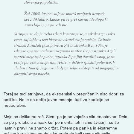
slovenskega politika.
Žal 100% lastne volje ne moreš uveljavit drugače
kot z diktaturo. Lahko pa se greš kaviar ideologa ki
samo laja in ne naredi nič.
Strinjam se, da je treba iskati kompromise, a nikakor za vsako
ceno, saj lahko s tem bistveno okrneš svoja načela. Če hoče
stranka A znižati pokojnine za 5% in stranka B za 10%, je
iskanje vmesne vrednosti razumna rešitev. Če pa stranka A želi
zapreti meje za begunce, stranka B pa jim dovoliti vstop, je za
oboje povsem nedopustna rešitev v državo spustiti polovico. V
slednji situaciji je gotovo bolj smiselno odstopiti od pogajanj in
ohraniti svoja načela.
Torej se tudi strinjava, da ekstremisti v prepričanjih niso dobri za
politiko. Ne le da delijo javno mnenje, tudi za koalicijo so
neuporabni.
Meje so delikatna reč. Stvar pa je po vojaško sila enostavna. Dela
se po protokolu ampak ker po mentaliteti nismo švicarji, se še
lastnih pravil ne znamo držat. Potem pa panika in ekstremne
rešitve ker sistem ne dela ko pride do bolj resne situacije.