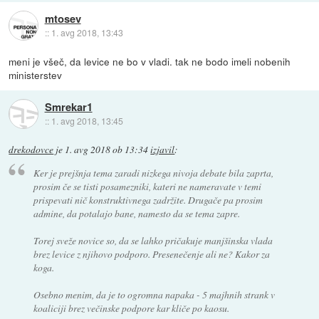
mtosev
::
1. avg 2018, 13:43
meni je všeč, da levice ne bo v vladi. tak ne bodo imeli nobenih
ministerstev
Smrekar1
::
1. avg 2018, 13:45
drekodovce
je
1. avg 2018 ob 13:34
izjavil
:
Ker je prejšnja tema zaradi nizkega nivoja debate bila zaprta,
prosim če se tisti posamezniki, kateri ne nameravate v temi
prispevati nič konstruktivnega zadržite. Drugače pa prosim
admine, da potalajo bane, namesto da se tema zapre.
Torej sveže novice so, da se lahko pričakuje manjšinska vlada
brez levice z njihovo podporo. Presenečenje ali ne? Kakor za
koga.
Osebno menim, da je to ogromna napaka - 5 majhnih strank v
koaliciji brez večinske podpore kar kliče po kaosu.