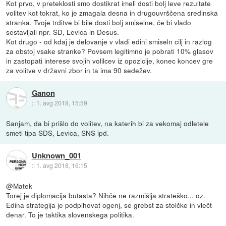
Kot prvo, v preteklosti smo dostikrat imeli dosti bolj leve rezultate
volitev kot tokrat, ko je zmagala desna in drugouvrščena sredinska
stranka. Tvoje trditve bi bile dosti bolj smiselne, če bi vlado
sestavljali npr. SD, Levica in Desus.
Kot drugo - od kdaj je delovanje v vladi edini smiseln cilj in razlog
za obstoj vsake stranke? Povsem legitimno je pobrati 10% glasov
in zastopati interese svojih volilcev iz opozicije, konec koncev gre
za volitve v državni zbor in ta ima 90 sedežev.
Ganon
::
1. avg 2018, 15:59
Sanjam, da bi prišlo do volitev, na katerih bi za vekomaj odletele
smeti tipa SDS, Levica, SNS ipd.
Unknown_001
::
1. avg 2018, 16:15
@Matek
Torej je diplomacija butasta? Nihče ne razmišlja strateško... oz.
Edina strategija je podpihovat ogenj, se grebst za stolčke in vlečt
denar. To je taktika slovenskega politika.