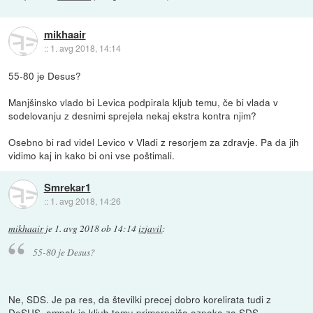
mikhaair
::
1. avg 2018, 14:14
55-80 je Desus?
Manjšinsko vlado bi Levica podpirala kljub temu, če bi vlada v
sodelovanju z desnimi sprejela nekaj ekstra kontra njim?
Osebno bi rad videl Levico v Vladi z resorjem za zdravje. Pa da jih
vidimo kaj in kako bi oni vse poštimali.
Smrekar1
::
1. avg 2018, 14:26
mikhaair
je
1. avg 2018 ob 14:14
izjavil
:
55-80 je Desus?
Ne, SDS. Je pa res, da številki precej dobro korelirata tudi z
DeSUS, ampak je kljub temu primernejša oznaka za SDS.