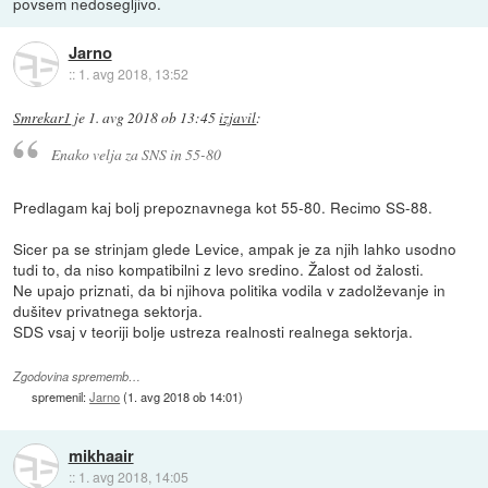
povsem nedosegljivo.
Jarno
::
1. avg 2018, 13:52
Smrekar1
je
1. avg 2018 ob 13:45
izjavil
:
Enako velja za SNS in 55-80
Predlagam kaj bolj prepoznavnega kot 55-80. Recimo SS-88.
Sicer pa se strinjam glede Levice, ampak je za njih lahko usodno
tudi to, da niso kompatibilni z levo sredino. Žalost od žalosti.
Ne upajo priznati, da bi njihova politika vodila v zadolževanje in
dušitev privatnega sektorja.
SDS vsaj v teoriji bolje ustreza realnosti realnega sektorja.
Zgodovina sprememb…
spremenil:
Jarno
(
1. avg 2018 ob 14:01
)
mikhaair
::
1. avg 2018, 14:05