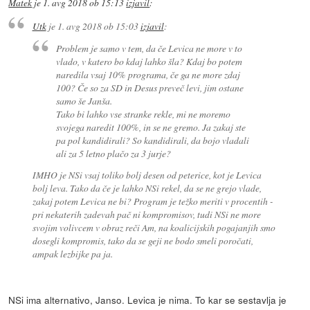
Matek
je
1. avg 2018 ob 15:13
izjavil
:
Utk
je
1. avg 2018 ob 15:03
izjavil
:
Problem je samo v tem, da če Levica ne more v to
vlado, v katero bo kdaj lahko šla? Kdaj bo potem
naredila vsaj 10% programa, če ga ne more zdaj
100? Če so za SD in Desus preveč levi, jim ostane
samo še Janša.
Tako bi lahko vse stranke rekle, mi ne moremo
svojega naredit 100%, in se ne gremo. Ja zakaj ste
pa pol kandidirali? So kandidirali, da bojo vladali
ali za 5 letno plačo za 3 jurje?
IMHO je NSi vsaj toliko bolj desen od peterice, kot je Levica
bolj leva. Tako da če je lahko NSi rekel, da se ne grejo vlade,
zakaj potem Levica ne bi? Program je težko meriti v procentih -
pri nekaterih zadevah pač ni kompromisov, tudi NSi ne more
svojim volivcem v obraz reči
Am, na koalicijskih pogajanjih smo
dosegli kompromis, tako da se geji ne bodo smeli poročati,
ampak lezbijke pa ja.
NSi ima alternativo, Janso. Levica je nima. To kar se sestavlja je