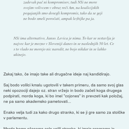
zadevah pač ni kompromisov, tudi NSi ne more
svojim volivcem v obraz reči
Am, na koalicijskih
pogajanjih smo dosegli kompromis, tako da se geji
ne bodo smeli poročati, ampak lezbijke pa ja.
NSi ima alternativo, Janso. Levica je nima. To kar se sestavlja je
najvec kar je mozno v Sloveniji danes in se naslednjih 50 let. Ce
s to vlado ne morejo nic naredit, ne bojo nikdar in se lahko
ukinejo.
Zakaj tako, če imajo take ali drugačne ideje naj kandidirajo.
Saj bodo volilci kmalu ugotovili v takem primeru, da samo svoj glas
neki opozociji dajejo oz. stran vržejo in bodo začeli koga drugega
podpirati, morda koga, ki bo imel "cojones" in prevzeti kak položaj,
ne pa samo akademsko pametovati...
Enako velja tudi za kako drugo stranko, ki se ji gre samo za stolčke
v parlamentu.
Morda bomo sčasoma celo volili stranke, ki imajo programe in