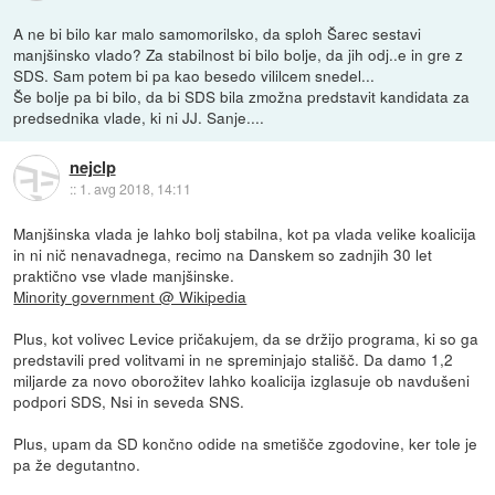
A ne bi bilo kar malo samomorilsko, da sploh Šarec sestavi
manjšinsko vlado? Za stabilnost bi bilo bolje, da jih odj..e in gre z
SDS. Sam potem bi pa kao besedo vililcem snedel...
Še bolje pa bi bilo, da bi SDS bila zmožna predstavit kandidata za
predsednika vlade, ki ni JJ. Sanje....
nejclp
::
1. avg 2018, 14:11
Manjšinska vlada je lahko bolj stabilna, kot pa vlada velike koalicija
in ni nič nenavadnega, recimo na Danskem so zadnjih 30 let
praktično vse vlade manjšinske.
Minority government @ Wikipedia
Plus, kot volivec Levice pričakujem, da se držijo programa, ki so ga
predstavili pred volitvami in ne spreminjajo stališč. Da damo 1,2
miljarde za novo oborožitev lahko koalicija izglasuje ob navdušeni
podpori SDS, Nsi in seveda SNS.
Plus, upam da SD končno odide na smetišče zgodovine, ker tole je
pa že degutantno.