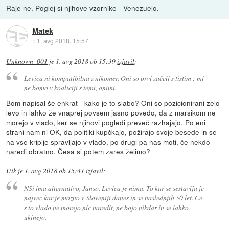
Raje ne. Poglej si njihove vzornike - Venezuelo.
Matek
::
1. avg 2018, 15:57
Unknown_001
je
1. avg 2018 ob 15:39
izjavil
:
Levica ni kompatibilna z nikomer. Oni so prvi začeli s tistim : mi
ne bomo v koaliciji s temi, onimi.
Bom napisal še enkrat - kako je to slabo? Oni so pozicionirani zelo
levo in lahko že vnaprej povsem jasno povedo, da z marsikom ne
morejo v vlado, ker se njihovi pogledi preveč razhajajo. Po eni
strani nam ni OK, da politiki kupčkajo, požirajo svoje besede in se
na vse kriplje spravljajo v vlado, po drugi pa nas moti, če nekdo
naredi obratno. Česa si potem zares želimo?
Utk
je
1. avg 2018 ob 15:41
izjavil
:
NSi ima alternativo, Janso. Levica je nima. To kar se sestavlja je
najvec kar je mozno v Sloveniji danes in se naslednjih 50 let. Ce
s to vlado ne morejo nic naredit, ne bojo nikdar in se lahko
ukinejo.