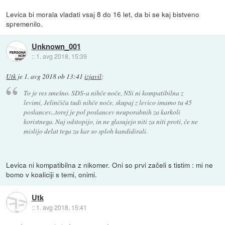
Levica bi morala vladati vsaj 8 do 16 let, da bi se kaj bistveno
spremenilo.
Unknown_001
::
1. avg 2018, 15:39
Utk
je
1. avg 2018 ob 13:41
izjavil
:
To je res smešno. SDS-a nihče noče, NSi ni kompatibilna z
levimi, Jelinčiča tudi nihče noče, skupaj z levico imamo tu 45
poslancev...torej je pol poslancev neuporabnih za karkoli
koristnega. Naj odstopijo, in ne glasujejo niti za niti proti, če ne
mislijo delat tega za kar so sploh kandidirali.
Levica ni kompatibilna z nikomer. Oni so prvi začeli s tistim : mi ne
bomo v koaliciji s temi, onimi.
Utk
::
1. avg 2018, 15:41