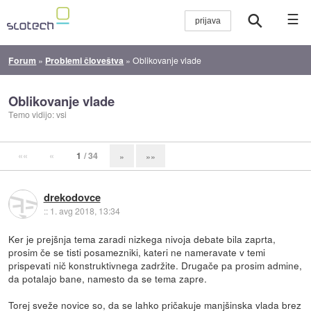
☰
Forum
»
Problemi človeštva
»
Oblikovanje vlade
Oblikovanje vlade
Temo vidijo: vsi
««
«
1
/ 34
»
»»
drekodovce
::
1. avg 2018, 13:34
Ker je prejšnja tema zaradi nizkega nivoja debate bila zaprta,
prosim če se tisti posamezniki, kateri ne nameravate v temi
prispevati nič konstruktivnega zadržite. Drugače pa prosim admine,
da potalajo bane, namesto da se tema zapre.
Torej sveže novice so, da se lahko pričakuje manjšinska vlada brez