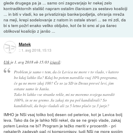
glede drugega pa ja ... samo oni zagovarjajo kr nekej zelo
kontradiktornih stališč napram ostalim članicam za sestavo koaliciji
... in biti v vladi, ko se privatizirajo banke/podjetja, ohranja mreža
na meji, krepi sodelovanje z natom in ostale stvari ... se mi zdi, da
bi s tem požrl enako veliko obljubo, kot če bi smc al pa šarec
oblikoval koalicijo z janšo ...
Matek
::
1. avg 2018, 15:13
Utk
je
1. avg 2018 ob 15:03
izjavil
:
Problem je samo v tem, da če Levica ne more v to vlado, v katero
bo kdaj lahko šla? Kdaj bo potem naredila vsaj 10% programa,
če ga ne more zdaj 100? Če so za SD in Desus preveč levi, jim
ostane samo še Janša.
Tako bi lahko vse stranke rekle, mi ne moremo svojega naredit
100%, in se ne gremo. Ja zakaj ste pa pol kandidirali? So
kandidirali, da bojo vladali ali za 5 letno plačo za 3 jurje?
IMHO je NSi vsaj toliko bolj desen od peterice, kot je Levica bolj
leva. Tako da če je lahko NSi rekel, da se ne grejo vlade, zakaj
potem Levica ne bi? Program je težko meriti v procentih - pri
nekaterih zadevah pač ni kompromisov, tudi NSi ne more svojim