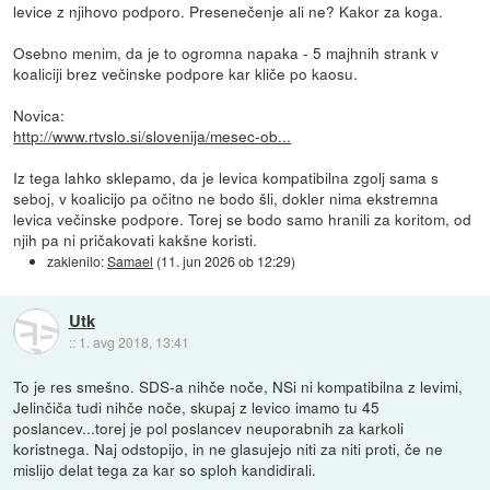
levice z njihovo podporo. Presenečenje ali ne? Kakor za koga.
Osebno menim, da je to ogromna napaka - 5 majhnih strank v
koaliciji brez večinske podpore kar kliče po kaosu.
Novica:
http://www.rtvslo.si/slovenija/mesec-ob...
Iz tega lahko sklepamo, da je levica kompatibilna zgolj sama s
seboj, v koalicijo pa očitno ne bodo šli, dokler nima ekstremna
levica večinske podpore. Torej se bodo samo hranili za koritom, od
njih pa ni pričakovati kakšne koristi.
zaklenilo:
Samael
(
11. jun 2026 ob 12:29
)
Utk
::
1. avg 2018, 13:41
To je res smešno. SDS-a nihče noče, NSi ni kompatibilna z levimi,
Jelinčiča tudi nihče noče, skupaj z levico imamo tu 45
poslancev...torej je pol poslancev neuporabnih za karkoli
koristnega. Naj odstopijo, in ne glasujejo niti za niti proti, če ne
mislijo delat tega za kar so sploh kandidirali.